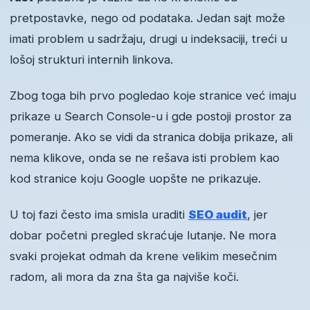
pretpostavke, nego od podataka. Jedan sajt može
imati problem u sadržaju, drugi u indeksaciji, treći u
lošoj strukturi internih linkova.
Zbog toga bih prvo pogledao koje stranice već imaju
prikaze u Search Console-u i gde postoji prostor za
pomeranje. Ako se vidi da stranica dobija prikaze, ali
nema klikove, onda se ne rešava isti problem kao
kod stranice koju Google uopšte ne prikazuje.
U toj fazi često ima smisla uraditi
SEO audit
, jer
dobar početni pregled skraćuje lutanje. Ne mora
svaki projekat odmah da krene velikim mesečnim
radom, ali mora da zna šta ga najviše koči.