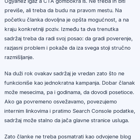
Ugyanez igaz a CTA gombokra is. Ne treba ih biti
previše, ali treba da budu na pravom mestu. Na
početku članka dovoljna je opšta mogućnost, a na
kraju konkretniji poziv. Između ta dva trenutka
sadržaj treba da radi svoj posao: da gradi poverenje,
razjasni problem i pokaže da iza svega stoji stručno
razmišljanje.
Na duži rok ovakav sadržaj je vredan zato što ne
funkcioniše kao jednokratna kampanja. Dobar članak
može mesecima, pa i godinama, da dovodi posetioce.
Ako ga povremeno osvežavamo, povezujemo
internim linkovima i pratimo Search Console podatke,
sadržaj može stalno da jača glavne stranice usluga.
Zato članke ne treba posmatrati kao odvojene blog