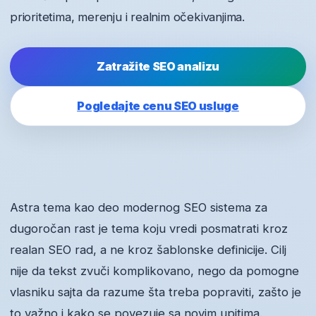
prioritetima, merenju i realnim očekivanjima.
Zatražite SEO analizu
Pogledajte cenu SEO usluge
Astra tema kao deo modernog SEO sistema za
dugoročan rast je tema koju vredi posmatrati kroz
realan SEO rad, a ne kroz šablonske definicije. Cilj
nije da tekst zvuči komplikovano, nego da pomogne
vlasniku sajta da razume šta treba popraviti, zašto je
to važno i kako se povezuje sa novim upitima.