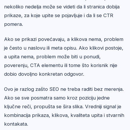
nekoliko nedelja može se videti da li stranica dobija
prikaze, za koje upite se pojavljuje i da li se CTR
pomera.
Ako se prikazi povećavaju, a klikova nema, problem
je često u naslovu ili meta opisu. Ako klikovi postoje,
a upita nema, problem može biti u ponudi,
poverenju, CTA elementu ili tome što korisnik nije
dobio dovoljno konkretan odgovor.
Ovo je razlog zašto SEO ne treba raditi bez merenja.
Ako se sve posmatra samo kroz poziciju jedne
ključne reči, propušta se šira slika. Vredniji signal je
kombinacija prikaza, klikova, kvaliteta upita i stvarnih
kontakata.