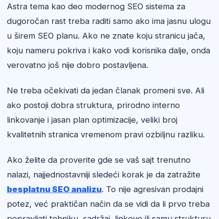
Astra tema kao deo modernog SEO sistema za
dugoročan rast treba raditi samo ako ima jasnu ulogu
u širem SEO planu. Ako ne znate koju stranicu jača,
koju nameru pokriva i kako vodi korisnika dalje, onda
verovatno još nije dobro postavljena.
Ne treba očekivati da jedan članak promeni sve. Ali
ako postoji dobra struktura, prirodno interno
linkovanje i jasan plan optimizacije, veliki broj
kvalitetnih stranica vremenom pravi ozbiljnu razliku.
Ako želite da proverite gde se vaš sajt trenutno
nalazi, najjednostavniji sledeći korak je da zatražite
besplatnu SEO analizu
. To nije agresivan prodajni
potez, već praktičan način da se vidi da li prvo treba
popravljati tehniku, sadržaj, linkove ili samu strukturu