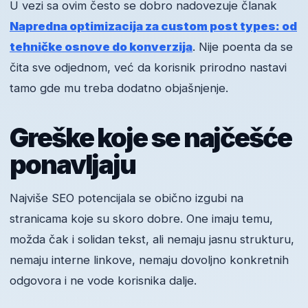
U vezi sa ovim često se dobro nadovezuje članak
Napredna optimizacija za custom post types: od
tehničke osnove do konverzija
. Nije poenta da se
čita sve odjednom, već da korisnik prirodno nastavi
tamo gde mu treba dodatno objašnjenje.
Greške koje se najčešće
ponavljaju
Najviše SEO potencijala se obično izgubi na
stranicama koje su skoro dobre. One imaju temu,
možda čak i solidan tekst, ali nemaju jasnu strukturu,
nemaju interne linkove, nemaju dovoljno konkretnih
odgovora i ne vode korisnika dalje.