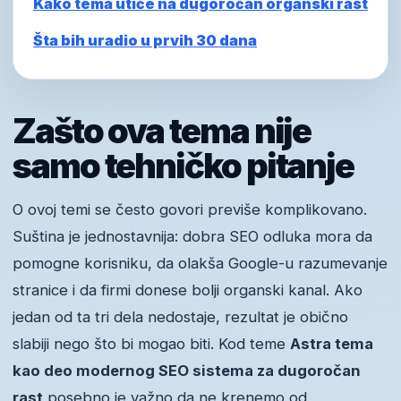
Kako tema utiče na dugoročan organski rast
Šta bih uradio u prvih 30 dana
Zašto ova tema nije
samo tehničko pitanje
O ovoj temi se često govori previše komplikovano.
Suština je jednostavnija: dobra SEO odluka mora da
pomogne korisniku, da olakša Google-u razumevanje
stranice i da firmi donese bolji organski kanal. Ako
jedan od ta tri dela nedostaje, rezultat je obično
slabiji nego što bi mogao biti. Kod teme
Astra tema
kao deo modernog SEO sistema za dugoročan
rast
posebno je važno da ne krenemo od