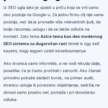
Iz SEO ugla lako je upasti u priču koja se vrti samo
oko pozicija na Google-u. Za jednu firmu cilj nije sama
pozicija, već da je pronađe više relevantnih ljudi, da
bolje razumeju uslugu i da se lakše odluče na
kontakt. Zato tema
Astra tema kao deo modernog
SEO sistema za dugoročan rast
témát is úgy kell
kezelni, hogy legyen üzleti következménye.
Ako stranica samo informiše, a ne vodi nikuda dalje,
posetilac će je često pročitati i zatvoriti. Ako članak
prirodno pokaže sledeći korak, na primer audit,
stranicu usluge ili povezano objašnjenje, sadržaj ne
donosi samo posetu već pomaže i pri donošenju
odluke.