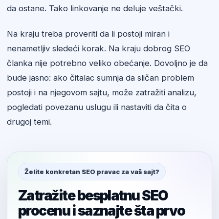
da ostane. Tako linkovanje ne deluje veštački.
Na kraju treba proveriti da li postoji miran i
nenametljiv sledeći korak. Na kraju dobrog SEO
članka nije potrebno veliko obećanje. Dovoljno je da
bude jasno: ako čitalac sumnja da sličan problem
postoji i na njegovom sajtu, može zatražiti analizu,
pogledati povezanu uslugu ili nastaviti da čita o
drugoj temi.
Želite konkretan SEO pravac za vaš sajt?
Zatražite besplatnu SEO
procenu i saznajte šta prvo