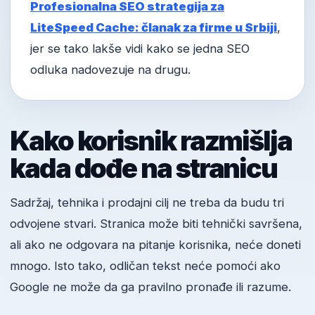
Profesionalna SEO strategija za
LiteSpeed Cache: članak za firme u Srbiji
,
jer se tako lakše vidi kako se jedna SEO
odluka nadovezuje na drugu.
Kako korisnik razmišlja
kada dođe na stranicu
Sadržaj, tehnika i prodajni cilj ne treba da budu tri
odvojene stvari. Stranica može biti tehnički savršena,
ali ako ne odgovara na pitanje korisnika, neće doneti
mnogo. Isto tako, odličan tekst neće pomoći ako
Google ne može da ga pravilno pronađe ili razume.