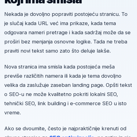
Nekada je dovoljno popraviti postojeću stranicu. To
je slučaj kada URL već ima prikaze, kada tema
odgovara nameri pretrage i kada sadržaj može da se
proširi bez menjanja osnovne logike. Tada ne treba
praviti novi tekst samo zato što deluje lakše.
Nova stranica ima smisla kada postojeća meša
previše različitih namera ili kada je tema dovoljno
velika da zaslužuje zaseban landing page. Opšti tekst
o SEO-u ne može kvalitetno pokriti lokalni SEO,
tehnički SEO, link building i e-commerce SEO u isto
vreme.
Ako se dvoumite, često je najpraktičnije krenuti od