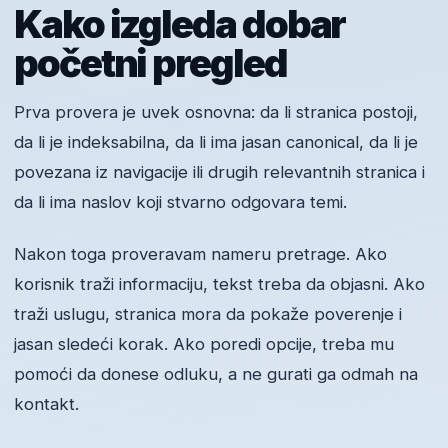
Kako izgleda dobar
početni pregled
Prva provera je uvek osnovna: da li stranica postoji,
da li je indeksabilna, da li ima jasan canonical, da li je
povezana iz navigacije ili drugih relevantnih stranica i
da li ima naslov koji stvarno odgovara temi.
Nakon toga proveravam nameru pretrage. Ako
korisnik traži informaciju, tekst treba da objasni. Ako
traži uslugu, stranica mora da pokaže poverenje i
jasan sledeći korak. Ako poredi opcije, treba mu
pomoći da donese odluku, a ne gurati ga odmah na
kontakt.