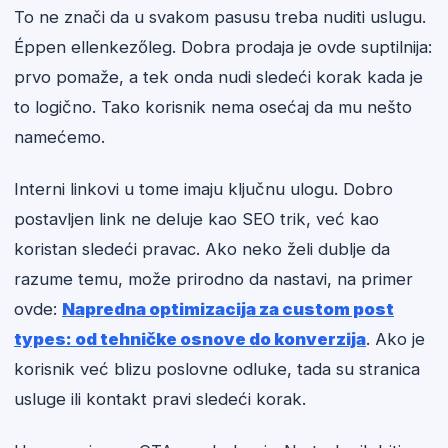
To ne znači da u svakom pasusu treba nuditi uslugu.
Éppen ellenkezőleg. Dobra prodaja je ovde suptilnija:
prvo pomaže, a tek onda nudi sledeći korak kada je
to logično. Tako korisnik nema osećaj da mu nešto
namećemo.
Interni linkovi u tome imaju ključnu ulogu. Dobro
postavljen link ne deluje kao SEO trik, već kao
koristan sledeći pravac. Ako neko želi dublje da
razume temu, može prirodno da nastavi, na primer
ovde:
Napredna optimizacija za custom post
types: od tehničke osnove do konverzija
. Ako je
korisnik već blizu poslovne odluke, tada su stranica
usluge ili kontakt pravi sledeći korak.