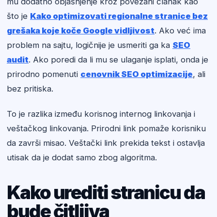
mu dodatno objašnjenje kroz povezani članak kao
što je
Kako optimizovati regionalne stranice bez
grešaka koje koče Google vidljivost
. Ako već ima
problem na sajtu, logičnije je usmeriti ga ka
SEO
audit
. Ako poredi da li mu se ulaganje isplati, onda je
prirodno pomenuti
cenovnik SEO optimizacije
, ali
bez pritiska.
To je razlika između korisnog internog linkovanja i
veštačkog linkovanja. Prirodni link pomaže korisniku
da završi misao. Veštački link prekida tekst i ostavlja
utisak da je dodat samo zbog algoritma.
Kako urediti stranicu da
bude čitljiva