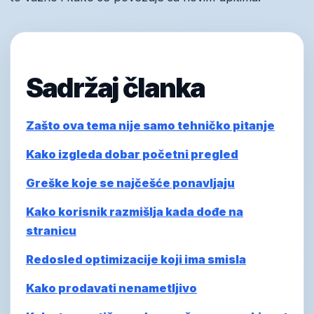
Sadržaj članka
Zašto ova tema nije samo tehničko pitanje
Kako izgleda dobar početni pregled
Greške koje se najčešće ponavljaju
Kako korisnik razmišlja kada dođe na
stranicu
Redosled optimizacije koji ima smisla
Kako prodavati nenametljivo