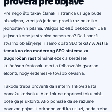
provera pre objave
Pre nego što takav članak ili stranica usluge bude
objavljena, vredi još jednom proći kroz nekoliko
jednostavnih pitanja. Világos az első bekezdés? Da li
je jasno kome je stranica namenjena? Da li sadrži
stvarno objašnjenje ili samo opšti SEO tekst? A
Astra
tema kao deo modernog SEO sistema za
dugoročan rast
témánál ezek a kérdések
különösen fontosak, mert a felhasználó gyorsan
eldönti, hogy érdemes-e tovább olvasnia.
Takođe treba proveriti da li interni linkovi zaista
pomažu korisniku. Ako link ne doprinosi toku misli,
bolje ga je ukloniti. Ako pomaže da se razume
povezan pojam ili prirodno vodi ka usluzi, onda treba