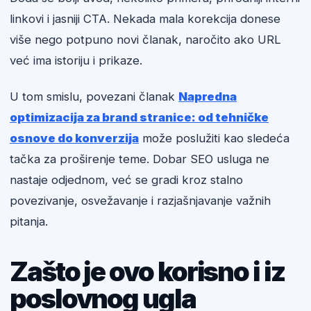
linkovi i jasniji CTA. Nekada mala korekcija donese
više nego potpuno novi članak, naročito ako URL
već ima istoriju i prikaze.
U tom smislu, povezani članak
Napredna
optimizacija za brand stranice: od tehničke
osnove do konverzija
može poslužiti kao sledeća
tačka za proširenje teme. Dobar SEO usluga ne
nastaje odjednom, već se gradi kroz stalno
povezivanje, osvežavanje i razjašnjavanje važnih
pitanja.
Zašto je ovo korisno i iz
poslovnog ugla