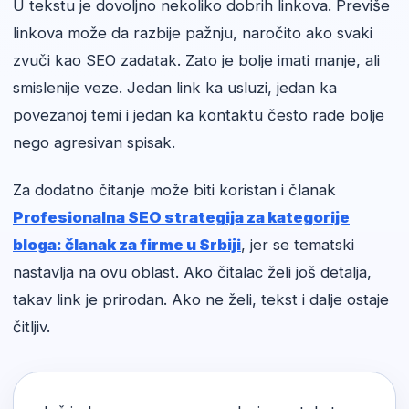
U tekstu je dovoljno nekoliko dobrih linkova. Previše
linkova može da razbije pažnju, naročito ako svaki
zvuči kao SEO zadatak. Zato je bolje imati manje, ali
smislenije veze. Jedan link ka usluzi, jedan ka
povezanoj temi i jedan ka kontaktu često rade bolje
nego agresivan spisak.
Za dodatno čitanje može biti koristan i članak
Profesionalna SEO strategija za kategorije
bloga: članak za firme u Srbiji
, jer se tematski
nastavlja na ovu oblast. Ako čitalac želi još detalja,
takav link je prirodan. Ako ne želi, tekst i dalje ostaje
čitljiv.