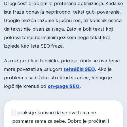
Drugi čest problem je preterana optimizacija. Kada se
ista fraza ponavlja neprirodno, tekst gubi poverenje.
Google možda razume ključnu reč, ali korisnik oseća
da tekst nije pisan za njega. Zato je bolji tekst koji
pokriva temu normalnim jezikom nego tekst koji
izgleda kao lista SEO fraza.
Ako je problem tehničke prirode, onda se ova tema
mora povezati sa uslugom
tehnički SEO
. Ako je
problem u sadržaju i strukturi stranice, mnogo je
logičnije krenuti od
on-page SEO
.
U praksi je korisno da se ova tema ne
posmatra sama za sebe. Dobro je pročitati i