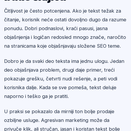
Čitljivost je često potcenjena. Ako je tekst težak za
čitanje, korisnik neće ostati dovoljno dugo da razume
ponudu. Dobri podnaslovi, kraći pasusi, jasna
objašnjenja i logičan redosled mnogo znače, naročito
na stranicama koje objašnjavaju složene SEO teme.
Dobro je da svaki deo teksta ima jednu ulogu. Jedan
deo objašnjava problem, drugi daje primer, treći
pokazuje grešku, četvrti nudi rešenje, a peti vodi
korisnika dalje. Kada se sve pomeša, tekst deluje
naporno i teško ga je pratiti.
U praksi se pokazalo da mirniji ton bolje prodaje
ozbiljne usluge. Agresivan marketing može da
privuče klik, ali stručan, jasan i koristan tekst bolje