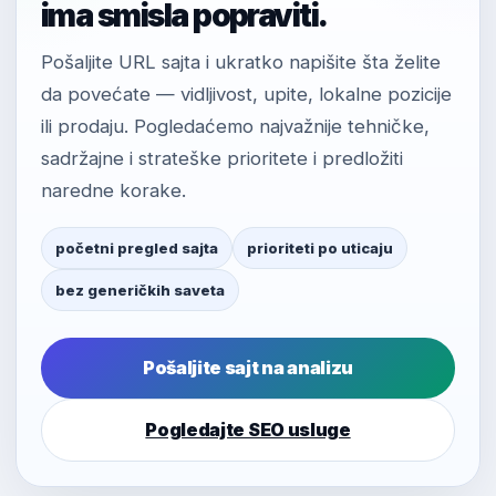
ima smisla popraviti.
Pošaljite URL sajta i ukratko napišite šta želite
da povećate — vidljivost, upite, lokalne pozicije
ili prodaju. Pogledaćemo najvažnije tehničke,
sadržajne i strateške prioritete i predložiti
naredne korake.
početni pregled sajta
prioriteti po uticaju
bez generičkih saveta
Pošaljite sajt na analizu
Pogledajte SEO usluge