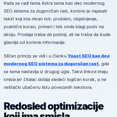
Kada se radi tema Astra tema kao deo modernog
SEO sistema za dugoročan rast, korisno je napisati
tekst koji ima miran tok: problem, objašnjenje,
praktični koraci, primeri i tek onda blagi poziv na
akciju. Prodaja treba da postoji, ali ne treba da bude
glasnija od korisne informacije.
Sličan princip se vidi i u članku
Yoast SEO kao deo
modernog SEO sistema za dugoročan rast
, gde
se tema nastavlja iz drugog ugla. Takvi linkovi imaju
smisla jer čitalac dobija sledeći logičan korak, a ne
veštački ubačenu listu povezanih tekstova.
Redosled optimizacije
koji ima smisla