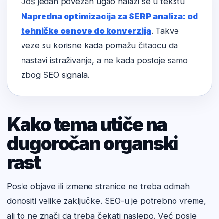
Još jedan povezan ugao nalazi se u tekstu
Napredna optimizacija za SERP analiza: od
tehničke osnove do konverzija
. Takve
veze su korisne kada pomažu čitaocu da
nastavi istraživanje, a ne kada postoje samo
zbog SEO signala.
Kako tema utiče na
dugoročan organski
rast
Posle objave ili izmene stranice ne treba odmah
donositi velike zaključke. SEO-u je potrebno vreme,
ali to ne znači da treba čekati naslepo. Već posle