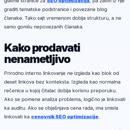
glavne stranice za
SEO optimizacija
, pa zatim iz nje
graditi tematske podstranice i povezane blog
članake. Tako sajt vremenom dobija strukturu, a ne
samo gomilu nepovezanih članaka.
Kako prodavati
nenametljivo
Prirodno interno linkovanje ne izgleda kao blok od
deset linkova bez konteksta. Izgleda kao normalna
rečenica u kojoj čitalac dobija korisnu preporuku.
Ako se pomene analiza problema, logično je linkovati
ka auditu. Ako se objašnjava cena rada, ima smisla
linkovati ka
cenovnik SEO optimizacije
.