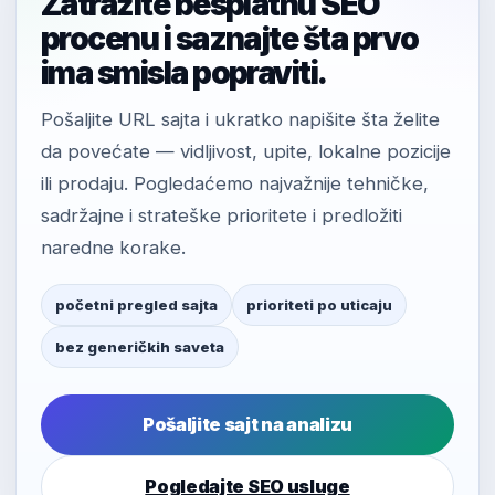
Zatražite besplatnu SEO
procenu i saznajte šta prvo
ima smisla popraviti.
Pošaljite URL sajta i ukratko napišite šta želite
da povećate — vidljivost, upite, lokalne pozicije
ili prodaju. Pogledaćemo najvažnije tehničke,
sadržajne i strateške prioritete i predložiti
naredne korake.
početni pregled sajta
prioriteti po uticaju
bez generičkih saveta
Pošaljite sajt na analizu
Pogledajte SEO usluge