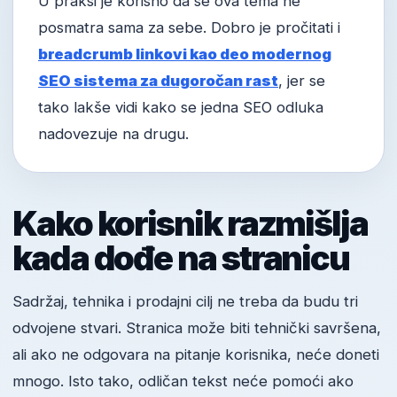
U praksi je korisno da se ova tema ne
posmatra sama za sebe. Dobro je pročitati i
breadcrumb linkovi kao deo modernog
SEO sistema za dugoročan rast
, jer se
tako lakše vidi kako se jedna SEO odluka
nadovezuje na drugu.
Kako korisnik razmišlja
kada dođe na stranicu
Sadržaj, tehnika i prodajni cilj ne treba da budu tri
odvojene stvari. Stranica može biti tehnički savršena,
ali ako ne odgovara na pitanje korisnika, neće doneti
mnogo. Isto tako, odličan tekst neće pomoći ako