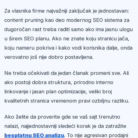
Za vlasnika firme najvažniji zaključak je jednostavan:
content pruning kao deo modernog SEO sistema za
dugoročan rast treba raditi samo ako ima jasnu ulogu
u širem SEO planu. Ako ne znate koju stranicu jača,
koju nameru pokriva i kako vodi korisnika dalje, onda
verovatno još nije dobro postavljena.
Ne treba očekivati da jedan članak promeni sve. Ali
ako postoji dobra struktura, prirodno interno
linkovanje i jasan plan optimizacije, veliki broj
kvalitetnih stranica vremenom pravi ozbiljnu razliku.
Ako želite da proverite gde se vaš sajt trenutno
nalazi, najjednostavniji sledeći korak je da zatražite
besplatnu SEO analizu
. To nije agresivan prodajni