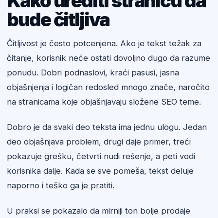
Kako urediti stranicu da
bude čitljiva
Čitljivost je često potcenjena. Ako je tekst težak za
čitanje, korisnik neće ostati dovoljno dugo da razume
ponudu. Dobri podnaslovi, kraći pasusi, jasna
objašnjenja i logičan redosled mnogo znače, naročito
na stranicama koje objašnjavaju složene SEO teme.
Dobro je da svaki deo teksta ima jednu ulogu. Jedan
deo objašnjava problem, drugi daje primer, treći
pokazuje grešku, četvrti nudi rešenje, a peti vodi
korisnika dalje. Kada se sve pomeša, tekst deluje
naporno i teško ga je pratiti.
U praksi se pokazalo da mirniji ton bolje prodaje