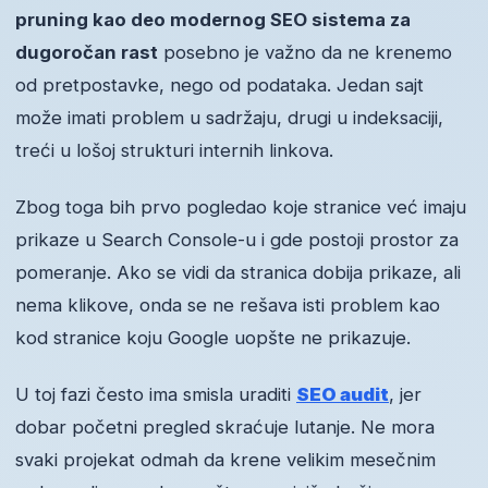
pruning kao deo modernog SEO sistema za
dugoročan rast
posebno je važno da ne krenemo
od pretpostavke, nego od podataka. Jedan sajt
može imati problem u sadržaju, drugi u indeksaciji,
treći u lošoj strukturi internih linkova.
Zbog toga bih prvo pogledao koje stranice već imaju
prikaze u Search Console-u i gde postoji prostor za
pomeranje. Ako se vidi da stranica dobija prikaze, ali
nema klikove, onda se ne rešava isti problem kao
kod stranice koju Google uopšte ne prikazuje.
U toj fazi često ima smisla uraditi
SEO audit
, jer
dobar početni pregled skraćuje lutanje. Ne mora
svaki projekat odmah da krene velikim mesečnim