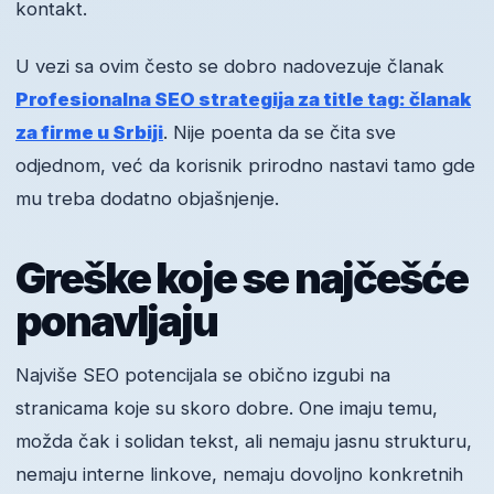
kontakt.
U vezi sa ovim često se dobro nadovezuje članak
Profesionalna SEO strategija za title tag: članak
za firme u Srbiji
. Nije poenta da se čita sve
odjednom, već da korisnik prirodno nastavi tamo gde
mu treba dodatno objašnjenje.
Greške koje se najčešće
ponavljaju
Najviše SEO potencijala se obično izgubi na
stranicama koje su skoro dobre. One imaju temu,
možda čak i solidan tekst, ali nemaju jasnu strukturu,
nemaju interne linkove, nemaju dovoljno konkretnih