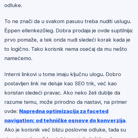
odluke.
To ne znači da u svakom pasusu treba nuditi uslugu.
Éppen ellenkezőleg. Dobra prodaja je ovde suptilnija:
prvo pomaže, a tek onda nudi sledeći korak kada je
to logično. Tako korisnik nema osećaj da mu nešto
namećemo.
Interni linkovi u tome imaju ključnu ulogu. Dobro
postavljen link ne deluje kao SEO trik, već kao
koristan sledeći pravac. Ako neko želi dublje da
razume temu, može prirodno da nastavi, na primer
ovde:
Napredna optimizacija za faceted
navigation: od tehničke osnove do konverzija
.
Ako je korisnik već blizu poslovne odluke, tada su