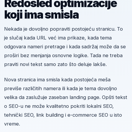
Redosled optimizacije
koji ima smisla
Nekada je dovoljno popraviti postojeću stranicu. To
je slučaj kada URL već ima prikaze, kada tema
odgovara nameri pretrage i kada sadržaj može da se
proširi bez menjanja osnovne logike. Tada ne treba
praviti novi tekst samo zato što deluje lakše.
Nova stranica ima smisla kada postojeća meša
previše različitih namera ili kada je tema dovoljno
velika da zaslužuje zaseban landing page. Opšti tekst
o SEO-u ne može kvalitetno pokriti lokalni SEO,
tehnički SEO, link building i e-commerce SEO u isto
vreme.