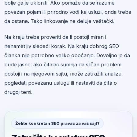
bolje ga je ukloniti. Ako pomaže da se razume
povezan pojam ili prirodno vodi ka usluzi, onda treba
da ostane. Tako linkovanje ne deluje veštački.
Na kraju treba proveriti da li postoji miran i
nenametljiv sledeći korak. Na kraju dobrog SEO
članka nije potrebno veliko obećanje. Dovoljno je da
bude jasno: ako čitalac sumnja da sličan problem
postoji i na njegovom sajtu, može zatražiti analizu,
pogledati povezanu uslugu ili nastaviti da čita o
drugoj temi.
Želite konkretan SEO pravac za vaš sajt?