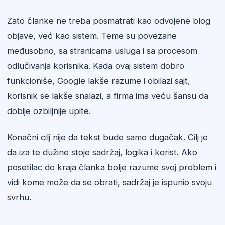
Zato članke ne treba posmatrati kao odvojene blog
objave, već kao sistem. Teme su povezane
međusobno, sa stranicama usluga i sa procesom
odlučivanja korisnika. Kada ovaj sistem dobro
funkcioniše, Google lakše razume i obilazi sajt,
korisnik se lakše snalazi, a firma ima veću šansu da
dobije ozbiljnije upite.
Konačni cilj nije da tekst bude samo dugačak. Cilj je
da iza te dužine stoje sadržaj, logika i korist. Ako
posetilac do kraja članka bolje razume svoj problem i
vidi kome može da se obrati, sadržaj je ispunio svoju
svrhu.