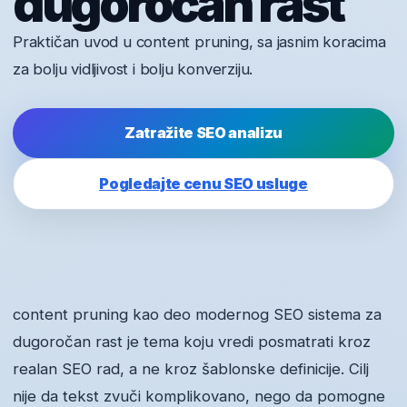
dugoročan rast
Praktičan uvod u content pruning, sa jasnim koracima
za bolju vidljivost i bolju konverziju.
Zatražite SEO analizu
Pogledajte cenu SEO usluge
content pruning kao deo modernog SEO sistema za
dugoročan rast je tema koju vredi posmatrati kroz
realan SEO rad, a ne kroz šablonske definicije. Cilj
nije da tekst zvuči komplikovano, nego da pomogne