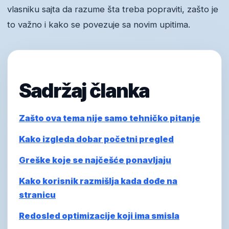
vlasniku sajta da razume šta treba popraviti, zašto je
to važno i kako se povezuje sa novim upitima.
Sadržaj članka
Zašto ova tema nije samo tehničko pitanje
Kako izgleda dobar početni pregled
Greške koje se najčešće ponavljaju
Kako korisnik razmišlja kada dođe na
stranicu
Redosled optimizacije koji ima smisla