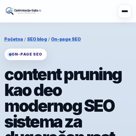
Početna
/
SEO blog
/
On-page SEO
ON-PAGE SEO
content pruning
kao deo
modernog SEO
sistema za