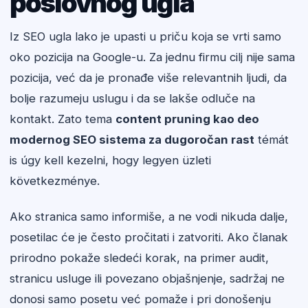
poslovnog ugla
Iz SEO ugla lako je upasti u priču koja se vrti samo
oko pozicija na Google-u. Za jednu firmu cilj nije sama
pozicija, već da je pronađe više relevantnih ljudi, da
bolje razumeju uslugu i da se lakše odluče na
kontakt. Zato tema
content pruning kao deo
modernog SEO sistema za dugoročan rast
témát
is úgy kell kezelni, hogy legyen üzleti
következménye.
Ako stranica samo informiše, a ne vodi nikuda dalje,
posetilac će je često pročitati i zatvoriti. Ako članak
prirodno pokaže sledeći korak, na primer audit,
stranicu usluge ili povezano objašnjenje, sadržaj ne
donosi samo posetu već pomaže i pri donošenju