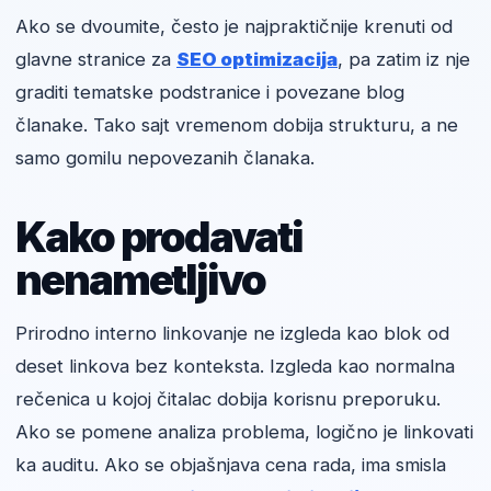
Ako se dvoumite, često je najpraktičnije krenuti od
glavne stranice za
SEO optimizacija
, pa zatim iz nje
graditi tematske podstranice i povezane blog
članake. Tako sajt vremenom dobija strukturu, a ne
samo gomilu nepovezanih članaka.
Kako prodavati
nenametljivo
Prirodno interno linkovanje ne izgleda kao blok od
deset linkova bez konteksta. Izgleda kao normalna
rečenica u kojoj čitalac dobija korisnu preporuku.
Ako se pomene analiza problema, logično je linkovati
ka auditu. Ako se objašnjava cena rada, ima smisla