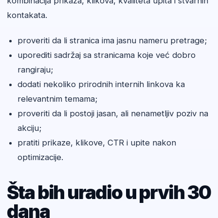
kombinacija prikaza, klikova, kvaliteta upita i stvarnih
kontakata.
proveriti da li stranica ima jasnu nameru pretrage;
uporediti sadržaj sa stranicama koje već dobro
rangiraju;
dodati nekoliko prirodnih internih linkova ka
relevantnim temama;
proveriti da li postoji jasan, ali nenametljiv poziv na
akciju;
pratiti prikaze, klikove, CTR i upite nakon
optimizacije.
Šta bih uradio u prvih 30
dana