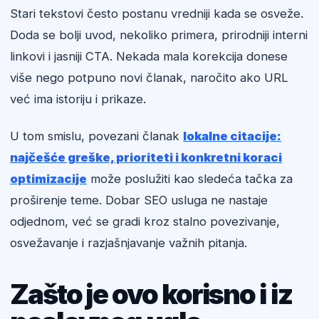
Stari tekstovi često postanu vredniji kada se osveže.
Doda se bolji uvod, nekoliko primera, prirodniji interni
linkovi i jasniji CTA. Nekada mala korekcija donese
više nego potpuno novi članak, naročito ako URL
već ima istoriju i prikaze.
U tom smislu, povezani članak
lokalne citacije:
najčešće greške, prioriteti i konkretni koraci
optimizacije
može poslužiti kao sledeća tačka za
proširenje teme. Dobar SEO usluga ne nastaje
odjednom, već se gradi kroz stalno povezivanje,
osvežavanje i razjašnjavanje važnih pitanja.
Zašto je ovo korisno i iz