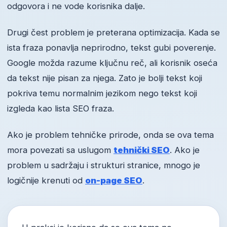
odgovora i ne vode korisnika dalje.
Drugi čest problem je preterana optimizacija. Kada se
ista fraza ponavlja neprirodno, tekst gubi poverenje.
Google možda razume ključnu reč, ali korisnik oseća
da tekst nije pisan za njega. Zato je bolji tekst koji
pokriva temu normalnim jezikom nego tekst koji
izgleda kao lista SEO fraza.
Ako je problem tehničke prirode, onda se ova tema
mora povezati sa uslugom
tehnički SEO
. Ako je
problem u sadržaju i strukturi stranice, mnogo je
logičnije krenuti od
on-page SEO
.