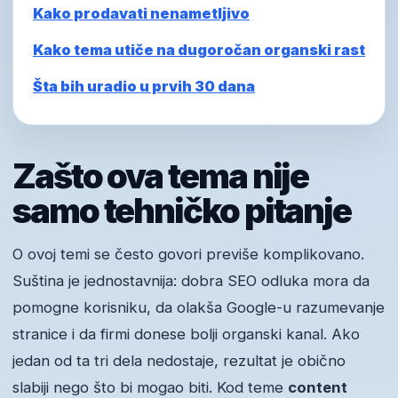
Kako prodavati nenametljivo
Kako tema utiče na dugoročan organski rast
Šta bih uradio u prvih 30 dana
Zašto ova tema nije
samo tehničko pitanje
O ovoj temi se često govori previše komplikovano.
Suština je jednostavnija: dobra SEO odluka mora da
pomogne korisniku, da olakša Google-u razumevanje
stranice i da firmi donese bolji organski kanal. Ako
jedan od ta tri dela nedostaje, rezultat je obično
slabiji nego što bi mogao biti. Kod teme
content