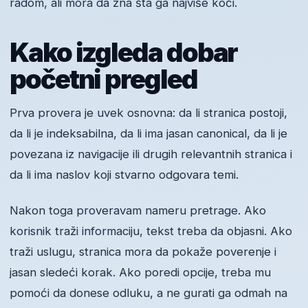
radom, ali mora da zna šta ga najviše koči.
Kako izgleda dobar
početni pregled
Prva provera je uvek osnovna: da li stranica postoji,
da li je indeksabilna, da li ima jasan canonical, da li je
povezana iz navigacije ili drugih relevantnih stranica i
da li ima naslov koji stvarno odgovara temi.
Nakon toga proveravam nameru pretrage. Ako
korisnik traži informaciju, tekst treba da objasni. Ako
traži uslugu, stranica mora da pokaže poverenje i
jasan sledeći korak. Ako poredi opcije, treba mu
pomoći da donese odluku, a ne gurati ga odmah na