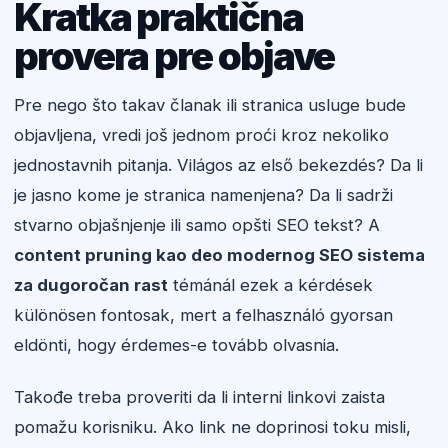
Kratka praktična
provera pre objave
Pre nego što takav članak ili stranica usluge bude
objavljena, vredi još jednom proći kroz nekoliko
jednostavnih pitanja. Világos az első bekezdés? Da li
je jasno kome je stranica namenjena? Da li sadrži
stvarno objašnjenje ili samo opšti SEO tekst? A
content pruning kao deo modernog SEO sistema
za dugoročan rast
témánál ezek a kérdések
különösen fontosak, mert a felhasználó gyorsan
eldönti, hogy érdemes-e tovább olvasnia.
Takođe treba proveriti da li interni linkovi zaista
pomažu korisniku. Ako link ne doprinosi toku misli,