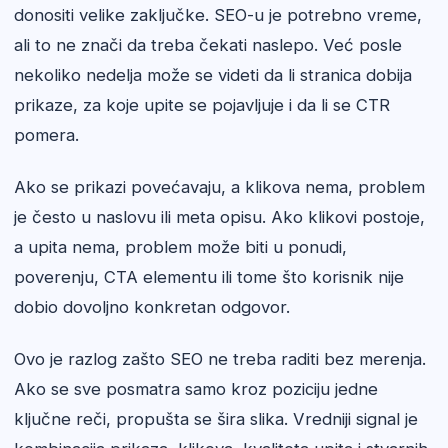
donositi velike zaključke. SEO-u je potrebno vreme,
ali to ne znači da treba čekati naslepo. Već posle
nekoliko nedelja može se videti da li stranica dobija
prikaze, za koje upite se pojavljuje i da li se CTR
pomera.
Ako se prikazi povećavaju, a klikova nema, problem
je često u naslovu ili meta opisu. Ako klikovi postoje,
a upita nema, problem može biti u ponudi,
poverenju, CTA elementu ili tome što korisnik nije
dobio dovoljno konkretan odgovor.
Ovo je razlog zašto SEO ne treba raditi bez merenja.
Ako se sve posmatra samo kroz poziciju jedne
ključne reči, propušta se šira slika. Vredniji signal je