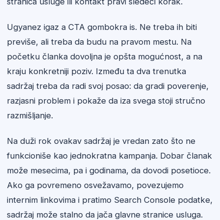
stranica usluge ili kontakt pravi sledeći korak.
Ugyanez igaz a CTA gombokra is. Ne treba ih biti
previše, ali treba da budu na pravom mestu. Na
početku članka dovoljna je opšta mogućnost, a na
kraju konkretniji poziv. Između ta dva trenutka
sadržaj treba da radi svoj posao: da gradi poverenje,
razjasni problem i pokaže da iza svega stoji stručno
razmišljanje.
Na duži rok ovakav sadržaj je vredan zato što ne
funkcioniše kao jednokratna kampanja. Dobar članak
može mesecima, pa i godinama, da dovodi posetioce.
Ako ga povremeno osvežavamo, povezujemo
internim linkovima i pratimo Search Console podatke,
sadržaj može stalno da jača glavne stranice usluga.