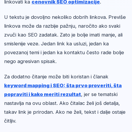
linkovati ka
cenovnik SEO optimizacije
.
U tekstu je dovoljno nekoliko dobrih linkova. Previše
linkova može da razbije pažnju, naročito ako svaki
zvuči kao SEO zadatak. Zato je bolje imati manje, ali
smislenije veze. Jedan link ka usluzi, jedan ka
povezanoj temi i jedan ka kontaktu često rade bolje
nego agresivan spisak.
Za dodatno čitanje može biti koristan i članak
keyword mapping i SEO: šta prvo proveriti, šta
popraviti i kako meriti rezultat
, jer se tematski
nastavlja na ovu oblast. Ako čitalac želi još detalja,
takav link je prirodan. Ako ne želi, tekst i dalje ostaje
čitljiv.