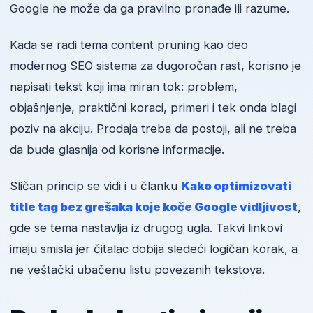
Google ne može da ga pravilno pronađe ili razume.
Kada se radi tema content pruning kao deo
modernog SEO sistema za dugoročan rast, korisno je
napisati tekst koji ima miran tok: problem,
objašnjenje, praktični koraci, primeri i tek onda blagi
poziv na akciju. Prodaja treba da postoji, ali ne treba
da bude glasnija od korisne informacije.
Sličan princip se vidi i u članku
Kako optimizovati
title tag bez grešaka koje koče Google vidljivost
,
gde se tema nastavlja iz drugog ugla. Takvi linkovi
imaju smisla jer čitalac dobija sledeći logičan korak, a
ne veštački ubačenu listu povezanih tekstova.