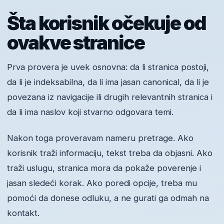
Šta korisnik očekuje od
ovakve stranice
Prva provera je uvek osnovna: da li stranica postoji,
da li je indeksabilna, da li ima jasan canonical, da li je
povezana iz navigacije ili drugih relevantnih stranica i
da li ima naslov koji stvarno odgovara temi.
Nakon toga proveravam nameru pretrage. Ako
korisnik traži informaciju, tekst treba da objasni. Ako
traži uslugu, stranica mora da pokaže poverenje i
jasan sledeći korak. Ako poredi opcije, treba mu
pomoći da donese odluku, a ne gurati ga odmah na
kontakt.