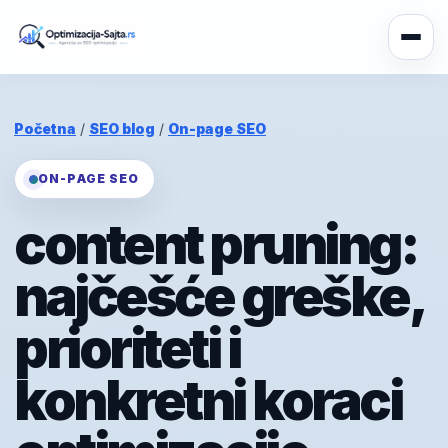
Početna
/
SEO blog
/
On-page SEO
ON-PAGE SEO
content pruning:
najčešće greške,
prioriteti i
konkretni koraci