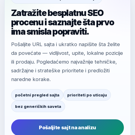
Zatražite besplatnu SEO
procenu i saznajte šta prvo
ima smisla popraviti.
Pošaljite URL sajta i ukratko napišite šta želite
da povećate — vidljivost, upite, lokalne pozicije
ili prodaju. Pogledaćemo najvažnije tehničke,
sadržajne i strateške prioritete i predložiti
naredne korake.
početni pregled sajta
prioriteti po uticaju
bez generičkih saveta
Pošaljite sajt na analizu