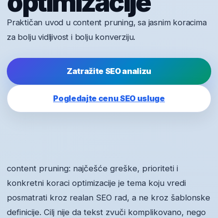
optimizacije
Praktičan uvod u content pruning, sa jasnim koracima
za bolju vidljivost i bolju konverziju.
Zatražite SEO analizu
Pogledajte cenu SEO usluge
content pruning: najčešće greške, prioriteti i
konkretni koraci optimizacije je tema koju vredi
posmatrati kroz realan SEO rad, a ne kroz šablonske
definicije. Cilj nije da tekst zvuči komplikovano, nego