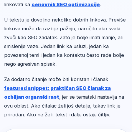
linkovati ka
cenovnik SEO optimizacije
.
U tekstu je dovoljno nekoliko dobrih linkova. Previše
linkova može da razbije pažnju, naročito ako svaki
zvuči kao SEO zadatak. Zato je bolje imati manje, ali
smislenije veze. Jedan link ka usluzi, jedan ka
povezanoj temi i jedan ka kontaktu često rade bolje
nego agresivan spisak.
Za dodatno čitanje može biti koristan i članak
featured snippet: praktičan SEO članak za
ozbiljan organski rast
, jer se tematski nastavlja na
ovu oblast. Ako čitalac želi još detalja, takav link je
prirodan. Ako ne želi, tekst i dalje ostaje čitljiv.