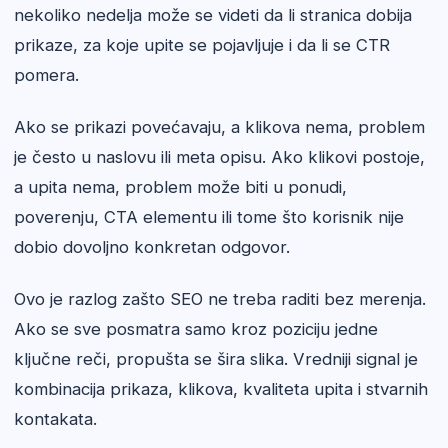
nekoliko nedelja može se videti da li stranica dobija
prikaze, za koje upite se pojavljuje i da li se CTR
pomera.
Ako se prikazi povećavaju, a klikova nema, problem
je često u naslovu ili meta opisu. Ako klikovi postoje,
a upita nema, problem može biti u ponudi,
poverenju, CTA elementu ili tome što korisnik nije
dobio dovoljno konkretan odgovor.
Ovo je razlog zašto SEO ne treba raditi bez merenja.
Ako se sve posmatra samo kroz poziciju jedne
ključne reči, propušta se šira slika. Vredniji signal je
kombinacija prikaza, klikova, kvaliteta upita i stvarnih
kontakata.