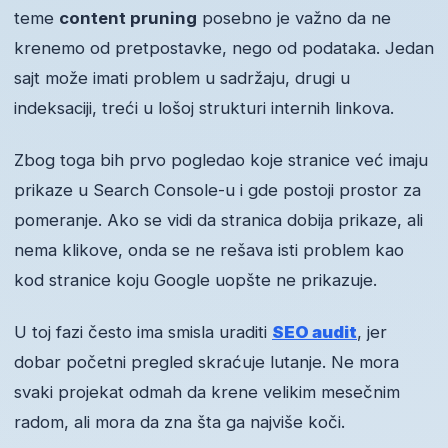
teme
content pruning
posebno je važno da ne
krenemo od pretpostavke, nego od podataka. Jedan
sajt može imati problem u sadržaju, drugi u
indeksaciji, treći u lošoj strukturi internih linkova.
Zbog toga bih prvo pogledao koje stranice već imaju
prikaze u Search Console-u i gde postoji prostor za
pomeranje. Ako se vidi da stranica dobija prikaze, ali
nema klikove, onda se ne rešava isti problem kao
kod stranice koju Google uopšte ne prikazuje.
U toj fazi često ima smisla uraditi
SEO audit
, jer
dobar početni pregled skraćuje lutanje. Ne mora
svaki projekat odmah da krene velikim mesečnim
radom, ali mora da zna šta ga najviše koči.