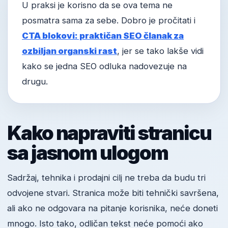
U praksi je korisno da se ova tema ne
posmatra sama za sebe. Dobro je pročitati i
CTA blokovi: praktičan SEO članak za
ozbiljan organski rast
, jer se tako lakše vidi
kako se jedna SEO odluka nadovezuje na
drugu.
Kako napraviti stranicu
sa jasnom ulogom
Sadržaj, tehnika i prodajni cilj ne treba da budu tri
odvojene stvari. Stranica može biti tehnički savršena,
ali ako ne odgovara na pitanje korisnika, neće doneti
mnogo. Isto tako, odličan tekst neće pomoći ako