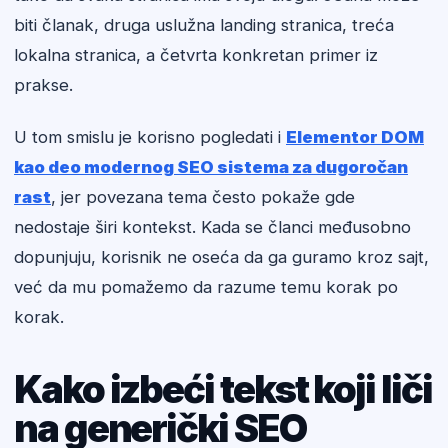
biti članak, druga uslužna landing stranica, treća
lokalna stranica, a četvrta konkretan primer iz
prakse.
U tom smislu je korisno pogledati i
Elementor DOM
kao deo modernog SEO sistema za dugoročan
rast
, jer povezana tema često pokaže gde
nedostaje širi kontekst. Kada se članci međusobno
dopunjuju, korisnik ne oseća da ga guramo kroz sajt,
već da mu pomažemo da razume temu korak po
korak.
Kako izbeći tekst koji liči
na generički SEO