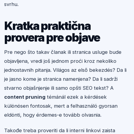
svrhu.
Kratka praktična
provera pre objave
Pre nego što takav članak ili stranica usluge bude
objavljena, vredi još jednom proći kroz nekoliko
jednostavnih pitanja. Világos az első bekezdés? Da li
je jasno kome je stranica namenjena? Da li sadrži
stvarno objašnjenje ili samo opšti SEO tekst? A
content pruning
témánál ezek a kérdések
különösen fontosak, mert a felhasználó gyorsan
eldönti, hogy érdemes-e tovább olvasnia.
Takođe treba proveriti da li interni linkovi zaista