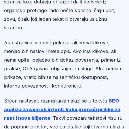
stranica koje dobijaju prikaze i da li korisnici iz
organske pretrage rade nešto korisno: šalju upit,
zovu, čitaju još jedan tekst ili otvaraju uslužnu
stranicu.
Ako stranica ima rast prikaza, ali nema klikove,
menjao bih naslov i meta opis. Ako ima klikove, ali
nema upite, pojačao bih dokaz poverenja, primer iz
prakse, CTA i jasnije objašnjenje usluge. Ako nema ni
prikaze, vratio bih se na tehničku dostupnost,
internu povezanost i konkurenciju.
Sličan nastavak razmišljanja nalazi se u tekstu
SEO
analiza za search intent: kako pronaći prilike za
rast i nove klijente
. Takvi povezani tekstovi nisu tu
da popune prostor, već da čitalac koji stvarno ulazi u