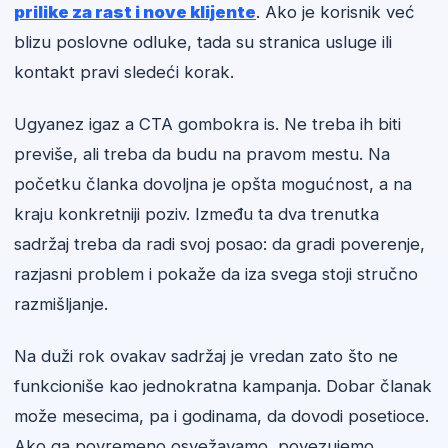
prilike za rast i nove klijente
. Ako je korisnik već
blizu poslovne odluke, tada su stranica usluge ili
kontakt pravi sledeći korak.
Ugyanez igaz a CTA gombokra is. Ne treba ih biti
previše, ali treba da budu na pravom mestu. Na
početku članka dovoljna je opšta mogućnost, a na
kraju konkretniji poziv. Između ta dva trenutka
sadržaj treba da radi svoj posao: da gradi poverenje,
razjasni problem i pokaže da iza svega stoji stručno
razmišljanje.
Na duži rok ovakav sadržaj je vredan zato što ne
funkcioniše kao jednokratna kampanja. Dobar članak
može mesecima, pa i godinama, da dovodi posetioce.
Ako ga povremeno osvežavamo, povezujemo