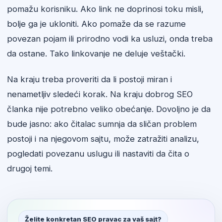
pomažu korisniku. Ako link ne doprinosi toku misli,
bolje ga je ukloniti. Ako pomaže da se razume
povezan pojam ili prirodno vodi ka usluzi, onda treba
da ostane. Tako linkovanje ne deluje veštački.
Na kraju treba proveriti da li postoji miran i
nenametljiv sledeći korak. Na kraju dobrog SEO
članka nije potrebno veliko obećanje. Dovoljno je da
bude jasno: ako čitalac sumnja da sličan problem
postoji i na njegovom sajtu, može zatražiti analizu,
pogledati povezanu uslugu ili nastaviti da čita o
drugoj temi.
Želite konkretan SEO pravac za vaš sajt?