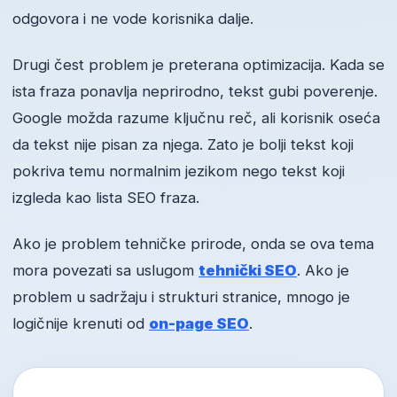
odgovora i ne vode korisnika dalje.
Drugi čest problem je preterana optimizacija. Kada se
ista fraza ponavlja neprirodno, tekst gubi poverenje.
Google možda razume ključnu reč, ali korisnik oseća
da tekst nije pisan za njega. Zato je bolji tekst koji
pokriva temu normalnim jezikom nego tekst koji
izgleda kao lista SEO fraza.
Ako je problem tehničke prirode, onda se ova tema
mora povezati sa uslugom
tehnički SEO
. Ako je
problem u sadržaju i strukturi stranice, mnogo je
logičnije krenuti od
on-page SEO
.