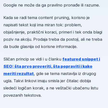
Google ne može da ga pravilno pronađe ili razume.
Kada se radi tema content pruning, korisno je
napisati tekst koji ima miran tok: problem,
objašnjenje, praktični koraci, primeri i tek onda blagi
poziv na akciju. Prodaja treba da postoji, ali ne treba
da bude glasnija od korisne informacije.
Sličan princip se vidi i u članku
featured snippet i
SEO: šta prvo proveriti, šta popraviti i kako
meriti rezultat
, gde se tema nastavlja iz drugog
ugla. Takvi linkovi imaju smisla jer čitalac dobija
sledeći logičan korak, a ne veštački ubačenu listu
povezanih tekstova.