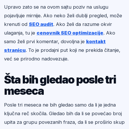
Upravo zato se na ovom sajtu poziv na uslugu
pojavljuje mirnije. Ako neko želi dublji pregled, može
krenuti od
SEO audit
. Ako želi da razume okvir
ulaganja, tu je
cenovnik SEO optimizacije
. Ako
samo želi prvi komentar, dovoljna je
kontakt
stranicu
. To je prodajni put koji ne prekida čitanje,
već se prirodno nadovezuje.
Šta bih gledao posle tri
meseca
Posle tri meseca ne bih gledao samo da li je jedna
ključna reč skočila. Gledao bih da li se povećao broj
upita za grupu povezanih fraza, da li se proširio skup