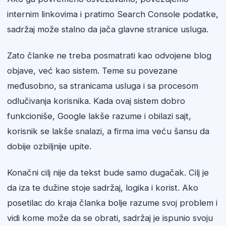
internim linkovima i pratimo Search Console podatke,
sadržaj može stalno da jača glavne stranice usluga.
Zato članke ne treba posmatrati kao odvojene blog
objave, već kao sistem. Teme su povezane
međusobno, sa stranicama usluga i sa procesom
odlučivanja korisnika. Kada ovaj sistem dobro
funkcioniše, Google lakše razume i obilazi sajt,
korisnik se lakše snalazi, a firma ima veću šansu da
dobije ozbiljnije upite.
Konačni cilj nije da tekst bude samo dugačak. Cilj je
da iza te dužine stoje sadržaj, logika i korist. Ako
posetilac do kraja članka bolje razume svoj problem i
vidi kome može da se obrati, sadržaj je ispunio svoju