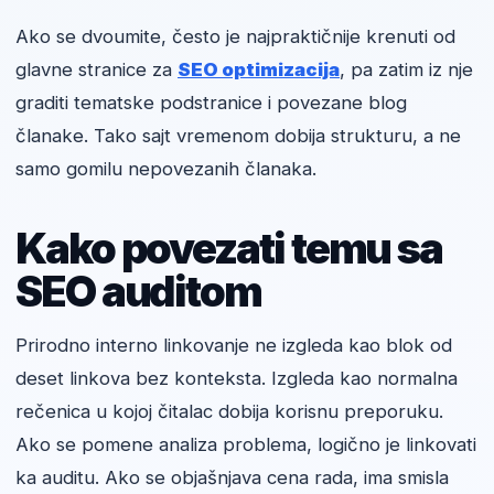
Ako se dvoumite, često je najpraktičnije krenuti od
glavne stranice za
SEO optimizacija
, pa zatim iz nje
graditi tematske podstranice i povezane blog
članake. Tako sajt vremenom dobija strukturu, a ne
samo gomilu nepovezanih članaka.
Kako povezati temu sa
SEO auditom
Prirodno interno linkovanje ne izgleda kao blok od
deset linkova bez konteksta. Izgleda kao normalna
rečenica u kojoj čitalac dobija korisnu preporuku.
Ako se pomene analiza problema, logično je linkovati
ka auditu. Ako se objašnjava cena rada, ima smisla