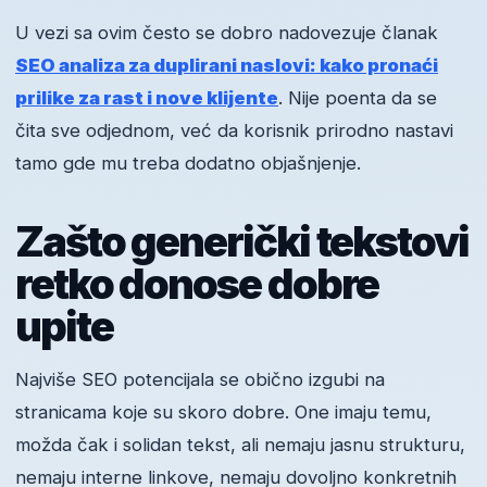
U vezi sa ovim često se dobro nadovezuje članak
SEO analiza za duplirani naslovi: kako pronaći
prilike za rast i nove klijente
. Nije poenta da se
čita sve odjednom, već da korisnik prirodno nastavi
tamo gde mu treba dodatno objašnjenje.
Zašto generički tekstovi
retko donose dobre
upite
Najviše SEO potencijala se obično izgubi na
stranicama koje su skoro dobre. One imaju temu,
možda čak i solidan tekst, ali nemaju jasnu strukturu,
nemaju interne linkove, nemaju dovoljno konkretnih