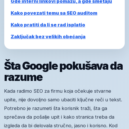
Gde interni linkovi pomažu, a gde smetaju
Kako povezati temu sa SEO auditom
Kako pratiti da li se rad isplatio
Zaključak bez velikih obećanja
Šta Google pokušava da
razume
Kada radimo SEO za firmu koja očekuje stvarne
upite, nije dovoljno samo ubaciti ključne reči u tekst.
Potrebno je razumeti šta korisnik traži, šta ga
sprečava da pošalje upit i kako stranica treba da
izgleda da bi delovala stručno, jasno i korisno. Kod