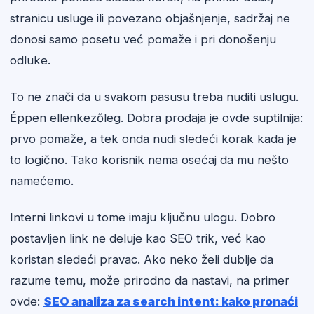
stranicu usluge ili povezano objašnjenje, sadržaj ne
donosi samo posetu već pomaže i pri donošenju
odluke.
To ne znači da u svakom pasusu treba nuditi uslugu.
Éppen ellenkezőleg. Dobra prodaja je ovde suptilnija:
prvo pomaže, a tek onda nudi sledeći korak kada je
to logično. Tako korisnik nema osećaj da mu nešto
namećemo.
Interni linkovi u tome imaju ključnu ulogu. Dobro
postavljen link ne deluje kao SEO trik, već kao
koristan sledeći pravac. Ako neko želi dublje da
razume temu, može prirodno da nastavi, na primer
ovde:
SEO analiza za search intent: kako pronaći