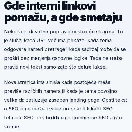
Gde interni linkovi
pomažu, a gde smetaju
Nekada je dovoljno popraviti postojeću stranicu. To
je slučaj kada URL već ima prikaze, kada tema
odgovara nameri pretrage i kada sadržaj može da se
proširi bez menjanja osnovne logike. Tada ne treba
praviti novi tekst samo zato što deluje lakše.
Nova stranica ima smisla kada postojeća meša
previše različitih namera ili kada je tema dovoljno
velika da zaslužuje zaseban landing page. Opšti tekst
o SEO-u ne može kvalitetno pokriti lokalni SEO,
tehnički SEO, link building i e-commerce SEO u isto
vreme.