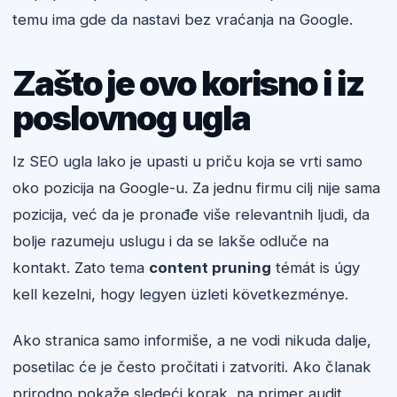
temu ima gde da nastavi bez vraćanja na Google.
Zašto je ovo korisno i iz
poslovnog ugla
Iz SEO ugla lako je upasti u priču koja se vrti samo
oko pozicija na Google-u. Za jednu firmu cilj nije sama
pozicija, već da je pronađe više relevantnih ljudi, da
bolje razumeju uslugu i da se lakše odluče na
kontakt. Zato tema
content pruning
témát is úgy
kell kezelni, hogy legyen üzleti következménye.
Ako stranica samo informiše, a ne vodi nikuda dalje,
posetilac će je često pročitati i zatvoriti. Ako članak
prirodno pokaže sledeći korak, na primer audit,