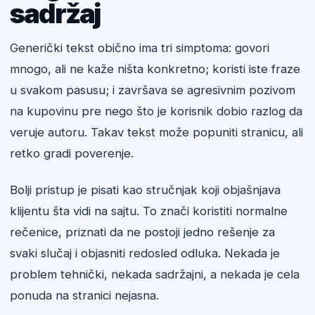
sadržaj
Generički tekst obično ima tri simptoma: govori
mnogo, ali ne kaže ništa konkretno; koristi iste fraze
u svakom pasusu; i završava se agresivnim pozivom
na kupovinu pre nego što je korisnik dobio razlog da
veruje autoru. Takav tekst može popuniti stranicu, ali
retko gradi poverenje.
Bolji pristup je pisati kao stručnjak koji objašnjava
klijentu šta vidi na sajtu. To znači koristiti normalne
rečenice, priznati da ne postoji jedno rešenje za
svaki slučaj i objasniti redosled odluka. Nekada je
problem tehnički, nekada sadržajni, a nekada je cela
ponuda na stranici nejasna.