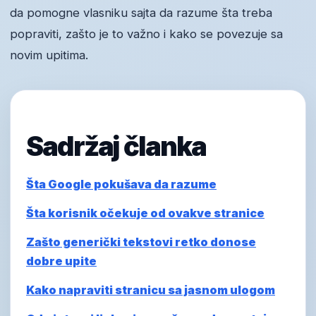
da pomogne vlasniku sajta da razume šta treba
popraviti, zašto je to važno i kako se povezuje sa
novim upitima.
Sadržaj članka
Šta Google pokušava da razume
Šta korisnik očekuje od ovakve stranice
Zašto generički tekstovi retko donose
dobre upite
Kako napraviti stranicu sa jasnom ulogom