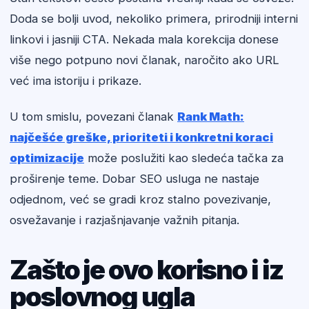
Doda se bolji uvod, nekoliko primera, prirodniji interni
linkovi i jasniji CTA. Nekada mala korekcija donese
više nego potpuno novi članak, naročito ako URL
već ima istoriju i prikaze.
U tom smislu, povezani članak
Rank Math:
najčešće greške, prioriteti i konkretni koraci
optimizacije
može poslužiti kao sledeća tačka za
proširenje teme. Dobar SEO usluga ne nastaje
odjednom, već se gradi kroz stalno povezivanje,
osvežavanje i razjašnjavanje važnih pitanja.
Zašto je ovo korisno i iz
poslovnog ugla