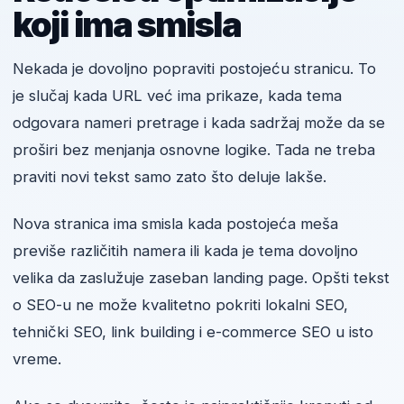
koji ima smisla
Nekada je dovoljno popraviti postojeću stranicu. To
je slučaj kada URL već ima prikaze, kada tema
odgovara nameri pretrage i kada sadržaj može da se
proširi bez menjanja osnovne logike. Tada ne treba
praviti novi tekst samo zato što deluje lakše.
Nova stranica ima smisla kada postojeća meša
previše različitih namera ili kada je tema dovoljno
velika da zaslužuje zaseban landing page. Opšti tekst
o SEO-u ne može kvalitetno pokriti lokalni SEO,
tehnički SEO, link building i e-commerce SEO u isto
vreme.