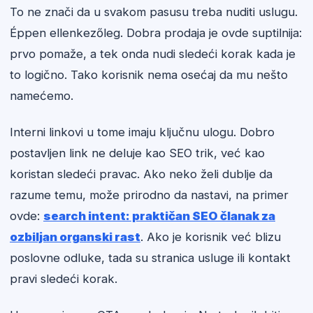
To ne znači da u svakom pasusu treba nuditi uslugu.
Éppen ellenkezőleg. Dobra prodaja je ovde suptilnija:
prvo pomaže, a tek onda nudi sledeći korak kada je
to logično. Tako korisnik nema osećaj da mu nešto
namećemo.
Interni linkovi u tome imaju ključnu ulogu. Dobro
postavljen link ne deluje kao SEO trik, već kao
koristan sledeći pravac. Ako neko želi dublje da
razume temu, može prirodno da nastavi, na primer
ovde:
search intent: praktičan SEO članak za
ozbiljan organski rast
. Ako je korisnik već blizu
poslovne odluke, tada su stranica usluge ili kontakt
pravi sledeći korak.