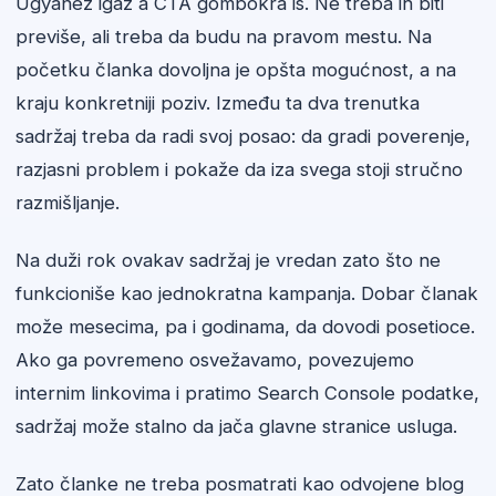
Ugyanez igaz a CTA gombokra is. Ne treba ih biti
previše, ali treba da budu na pravom mestu. Na
početku članka dovoljna je opšta mogućnost, a na
kraju konkretniji poziv. Između ta dva trenutka
sadržaj treba da radi svoj posao: da gradi poverenje,
razjasni problem i pokaže da iza svega stoji stručno
razmišljanje.
Na duži rok ovakav sadržaj je vredan zato što ne
funkcioniše kao jednokratna kampanja. Dobar članak
može mesecima, pa i godinama, da dovodi posetioce.
Ako ga povremeno osvežavamo, povezujemo
internim linkovima i pratimo Search Console podatke,
sadržaj može stalno da jača glavne stranice usluga.
Zato članke ne treba posmatrati kao odvojene blog