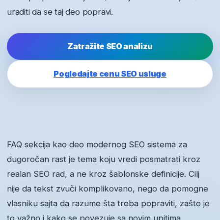
uraditi da se taj deo popravi.
Zatražite SEO analizu
Pogledajte cenu SEO usluge
FAQ sekcija kao deo modernog SEO sistema za
dugoročan rast je tema koju vredi posmatrati kroz
realan SEO rad, a ne kroz šablonske definicije. Cilj
nije da tekst zvuči komplikovano, nego da pomogne
vlasniku sajta da razume šta treba popraviti, zašto je
to važno i kako se povezuje sa novim upitima.