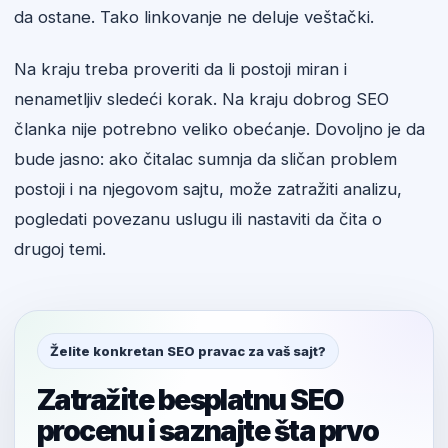
da ostane. Tako linkovanje ne deluje veštački.
Na kraju treba proveriti da li postoji miran i
nenametljiv sledeći korak. Na kraju dobrog SEO
članka nije potrebno veliko obećanje. Dovoljno je da
bude jasno: ako čitalac sumnja da sličan problem
postoji i na njegovom sajtu, može zatražiti analizu,
pogledati povezanu uslugu ili nastaviti da čita o
drugoj temi.
Želite konkretan SEO pravac za vaš sajt?
Zatražite besplatnu SEO
procenu i saznajte šta prvo