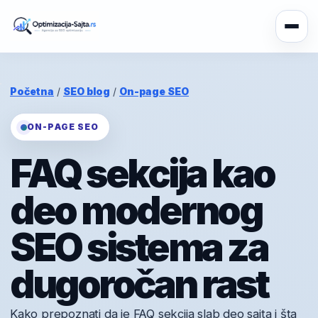
Početna
/
SEO blog
/
On-page SEO
ON-PAGE SEO
FAQ sekcija kao
deo modernog
SEO sistema za
dugoročan rast
Kako prepoznati da je FAQ sekcija slab deo sajta i šta