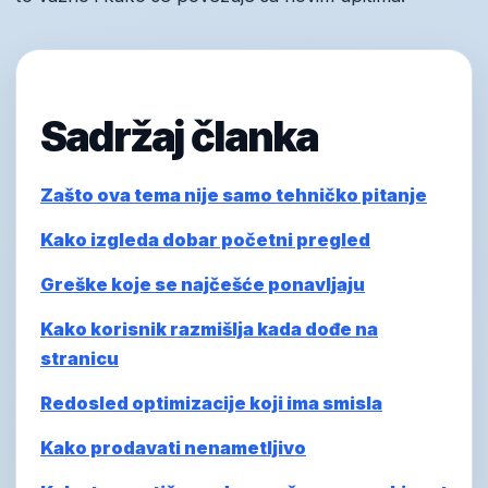
Sadržaj članka
Zašto ova tema nije samo tehničko pitanje
Kako izgleda dobar početni pregled
Greške koje se najčešće ponavljaju
Kako korisnik razmišlja kada dođe na
stranicu
Redosled optimizacije koji ima smisla
Kako prodavati nenametljivo