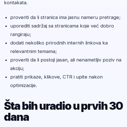
kontakata.
proveriti da li stranica ima jasnu nameru pretrage;
uporediti sadržaj sa stranicama koje već dobro
rangiraju;
dodati nekoliko prirodnih internih linkova ka
relevantnim temama;
proveriti da li postoji jasan, ali nenametljiv poziv na
akciju;
pratiti prikaze, klikove, CTR i upite nakon
optimizacije.
Šta bih uradio u prvih 30
dana