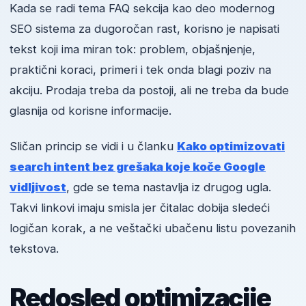
Kada se radi tema FAQ sekcija kao deo modernog
SEO sistema za dugoročan rast, korisno je napisati
tekst koji ima miran tok: problem, objašnjenje,
praktični koraci, primeri i tek onda blagi poziv na
akciju. Prodaja treba da postoji, ali ne treba da bude
glasnija od korisne informacije.
Sličan princip se vidi i u članku
Kako optimizovati
search intent bez grešaka koje koče Google
vidljivost
, gde se tema nastavlja iz drugog ugla.
Takvi linkovi imaju smisla jer čitalac dobija sledeći
logičan korak, a ne veštački ubačenu listu povezanih
tekstova.
Redosled optimizacije