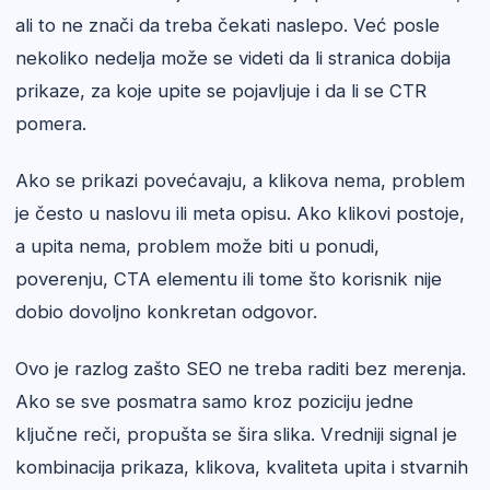
ali to ne znači da treba čekati naslepo. Već posle
nekoliko nedelja može se videti da li stranica dobija
prikaze, za koje upite se pojavljuje i da li se CTR
pomera.
Ako se prikazi povećavaju, a klikova nema, problem
je često u naslovu ili meta opisu. Ako klikovi postoje,
a upita nema, problem može biti u ponudi,
poverenju, CTA elementu ili tome što korisnik nije
dobio dovoljno konkretan odgovor.
Ovo je razlog zašto SEO ne treba raditi bez merenja.
Ako se sve posmatra samo kroz poziciju jedne
ključne reči, propušta se šira slika. Vredniji signal je
kombinacija prikaza, klikova, kvaliteta upita i stvarnih