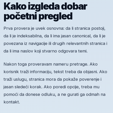
Kako izgleda dobar
početni pregled
Prva provera je uvek osnovna: da li stranica postoji,
da li je indeksabilna, da li ima jasan canonical, da li je
povezana iz navigacije ili drugih relevantnih stranica i
da li ima naslov koji stvarno odgovara temi.
Nakon toga proveravam nameru pretrage. Ako
korisnik traži informaciju, tekst treba da objasni. Ako
traži uslugu, stranica mora da pokaže poverenje i
jasan sledeći korak. Ako poredi opcije, treba mu
pomoći da donese odluku, a ne gurati ga odmah na
kontakt.