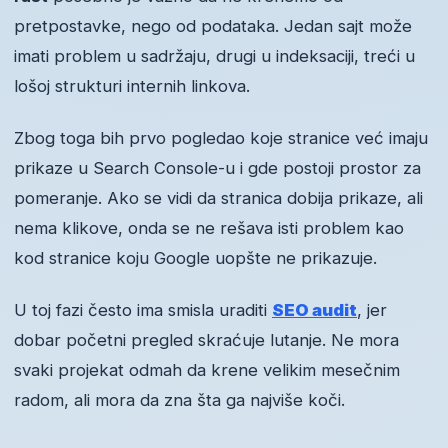
pretpostavke, nego od podataka. Jedan sajt može
imati problem u sadržaju, drugi u indeksaciji, treći u
lošoj strukturi internih linkova.
Zbog toga bih prvo pogledao koje stranice već imaju
prikaze u Search Console-u i gde postoji prostor za
pomeranje. Ako se vidi da stranica dobija prikaze, ali
nema klikove, onda se ne rešava isti problem kao
kod stranice koju Google uopšte ne prikazuje.
U toj fazi često ima smisla uraditi
SEO audit
, jer
dobar početni pregled skraćuje lutanje. Ne mora
svaki projekat odmah da krene velikim mesečnim
radom, ali mora da zna šta ga najviše koči.