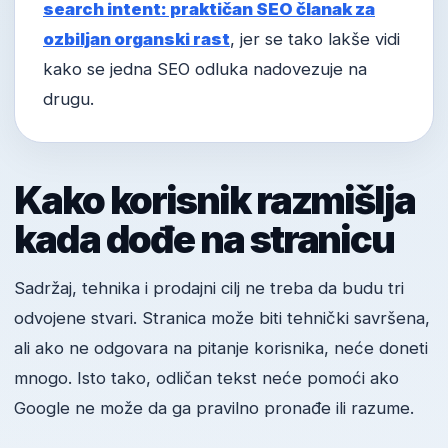
search intent: praktičan SEO članak za
ozbiljan organski rast
, jer se tako lakše vidi
kako se jedna SEO odluka nadovezuje na
drugu.
Kako korisnik razmišlja
kada dođe na stranicu
Sadržaj, tehnika i prodajni cilj ne treba da budu tri
odvojene stvari. Stranica može biti tehnički savršena,
ali ako ne odgovara na pitanje korisnika, neće doneti
mnogo. Isto tako, odličan tekst neće pomoći ako
Google ne može da ga pravilno pronađe ili razume.