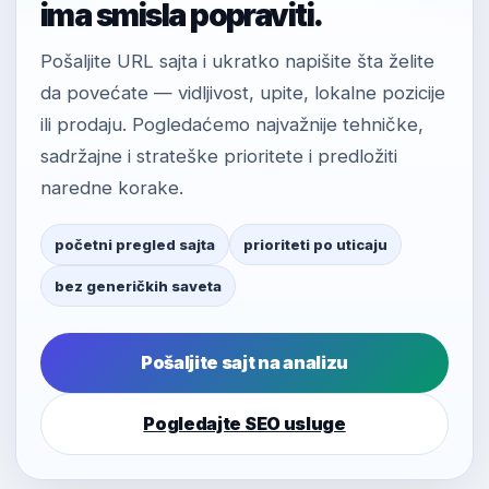
ima smisla popraviti.
Pošaljite URL sajta i ukratko napišite šta želite
da povećate — vidljivost, upite, lokalne pozicije
ili prodaju. Pogledaćemo najvažnije tehničke,
sadržajne i strateške prioritete i predložiti
naredne korake.
početni pregled sajta
prioriteti po uticaju
bez generičkih saveta
Pošaljite sajt na analizu
Pogledajte SEO usluge