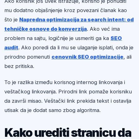
Ako korisnik još uvek istražuje, korisno je ponuditi
mu dodatno objašnjenje kroz povezani članak kao
što je
Napredna optimizacija za search intent: od
tehničke osnove do konverzija
. Ako već ima
problem na sajtu, logičnije je usmeriti ga ka
SEO
audit
. Ako poredi da li mu se ulaganje isplati, onda je
prirodno pomenuti
cenovnik SEO optimizacije
, ali
bez pritiska.
To je razlika između korisnog internog linkovanja i
veštačkog linkovanja. Prirodni link pomaže korisniku
da završi misao. Veštački link prekida tekst i ostavlja
utisak da je dodat samo zbog algoritma.
Kako urediti stranicu da