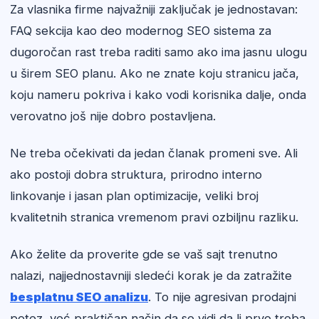
Za vlasnika firme najvažniji zaključak je jednostavan:
FAQ sekcija kao deo modernog SEO sistema za
dugoročan rast treba raditi samo ako ima jasnu ulogu
u širem SEO planu. Ako ne znate koju stranicu jača,
koju nameru pokriva i kako vodi korisnika dalje, onda
verovatno još nije dobro postavljena.
Ne treba očekivati da jedan članak promeni sve. Ali
ako postoji dobra struktura, prirodno interno
linkovanje i jasan plan optimizacije, veliki broj
kvalitetnih stranica vremenom pravi ozbiljnu razliku.
Ako želite da proverite gde se vaš sajt trenutno
nalazi, najjednostavniji sledeći korak je da zatražite
besplatnu SEO analizu
. To nije agresivan prodajni
potez, već praktičan način da se vidi da li prvo treba