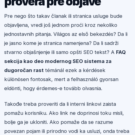
provera pre objave
Pre nego što takav članak ili stranica usluge bude
objavljena, vredi još jednom proći kroz nekoliko
jednostavnih pitanja. Világos az első bekezdés? Da li
je jasno kome je stranica namenjena? Da li sadrži
stvarno objašnjenje ili samo opšti SEO tekst? A
FAQ
sekcija kao deo modernog SEO sistema za
dugoročan rast
témánál ezek a kérdések
különösen fontosak, mert a felhasználó gyorsan
eldönti, hogy érdemes-e tovább olvasnia.
Takođe treba proveriti da li interni linkovi zaista
pomažu korisniku. Ako link ne doprinosi toku misli,
bolje ga je ukloniti. Ako pomaže da se razume
povezan pojam ili prirodno vodi ka usluzi, onda treba