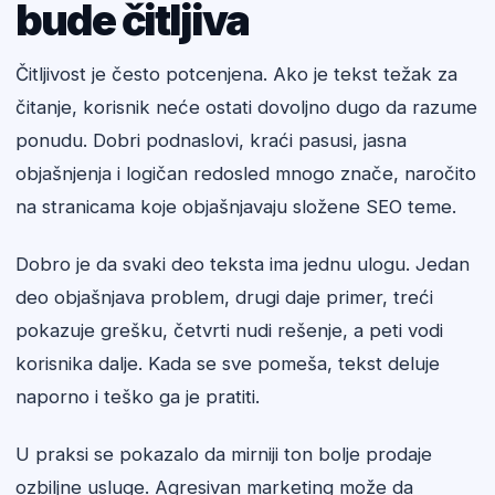
bude čitljiva
Čitljivost je često potcenjena. Ako je tekst težak za
čitanje, korisnik neće ostati dovoljno dugo da razume
ponudu. Dobri podnaslovi, kraći pasusi, jasna
objašnjenja i logičan redosled mnogo znače, naročito
na stranicama koje objašnjavaju složene SEO teme.
Dobro je da svaki deo teksta ima jednu ulogu. Jedan
deo objašnjava problem, drugi daje primer, treći
pokazuje grešku, četvrti nudi rešenje, a peti vodi
korisnika dalje. Kada se sve pomeša, tekst deluje
naporno i teško ga je pratiti.
U praksi se pokazalo da mirniji ton bolje prodaje
ozbiljne usluge. Agresivan marketing može da