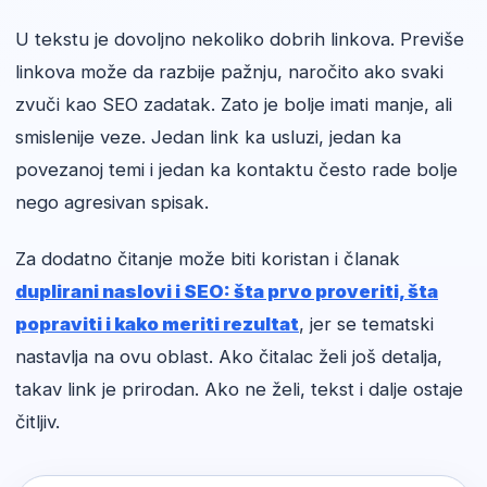
U tekstu je dovoljno nekoliko dobrih linkova. Previše
linkova može da razbije pažnju, naročito ako svaki
zvuči kao SEO zadatak. Zato je bolje imati manje, ali
smislenije veze. Jedan link ka usluzi, jedan ka
povezanoj temi i jedan ka kontaktu često rade bolje
nego agresivan spisak.
Za dodatno čitanje može biti koristan i članak
duplirani naslovi i SEO: šta prvo proveriti, šta
popraviti i kako meriti rezultat
, jer se tematski
nastavlja na ovu oblast. Ako čitalac želi još detalja,
takav link je prirodan. Ako ne želi, tekst i dalje ostaje
čitljiv.