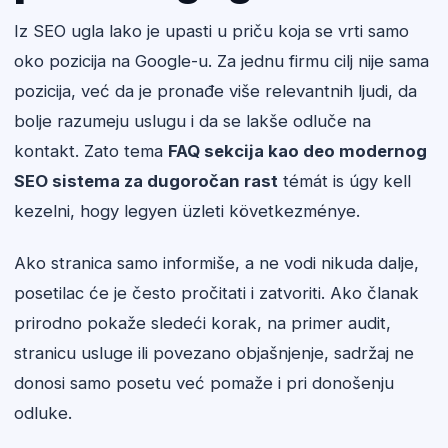
Iz SEO ugla lako je upasti u priču koja se vrti samo
oko pozicija na Google-u. Za jednu firmu cilj nije sama
pozicija, već da je pronađe više relevantnih ljudi, da
bolje razumeju uslugu i da se lakše odluče na
kontakt. Zato tema
FAQ sekcija kao deo modernog
SEO sistema za dugoročan rast
témát is úgy kell
kezelni, hogy legyen üzleti következménye.
Ako stranica samo informiše, a ne vodi nikuda dalje,
posetilac će je često pročitati i zatvoriti. Ako članak
prirodno pokaže sledeći korak, na primer audit,
stranicu usluge ili povezano objašnjenje, sadržaj ne
donosi samo posetu već pomaže i pri donošenju
odluke.