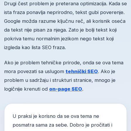
Drugi čest problem je preterana optimizacija. Kada se
ista fraza ponavlja neprirodno, tekst gubi poverenje.
Google možda razume ključnu reč, ali korisnik oseća
da tekst nije pisan za njega. Zato je bolji tekst koji
pokriva temu normalnim jezikom nego tekst koji
izgleda kao lista SEO fraza.
Ako je problem tehničke prirode, onda se ova tema
mora povezati sa uslugom
tehnički SEO
. Ako je
problem u sadržaju i strukturi stranice, mnogo je
logičnije krenuti od
on-page SEO
.
U praksi je korisno da se ova tema ne
posmatra sama za sebe. Dobro je pročitati i