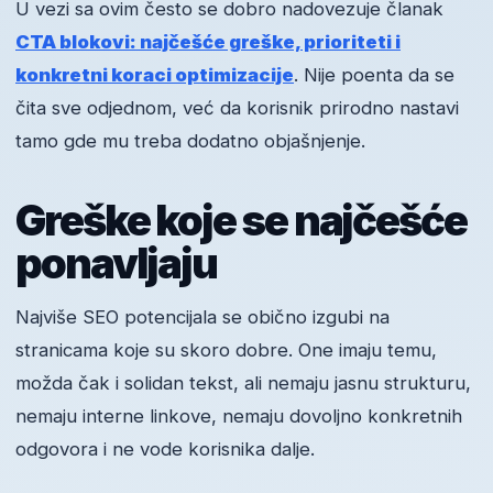
U vezi sa ovim često se dobro nadovezuje članak
CTA blokovi: najčešće greške, prioriteti i
konkretni koraci optimizacije
. Nije poenta da se
čita sve odjednom, već da korisnik prirodno nastavi
tamo gde mu treba dodatno objašnjenje.
Greške koje se najčešće
ponavljaju
Najviše SEO potencijala se obično izgubi na
stranicama koje su skoro dobre. One imaju temu,
možda čak i solidan tekst, ali nemaju jasnu strukturu,
nemaju interne linkove, nemaju dovoljno konkretnih
odgovora i ne vode korisnika dalje.