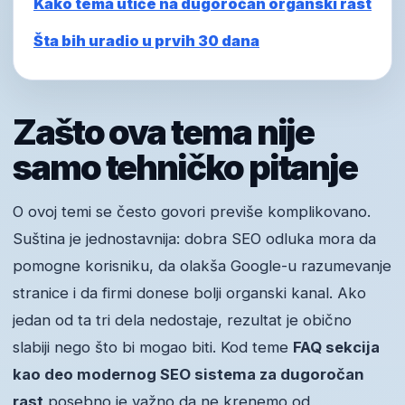
Kako tema utiče na dugoročan organski rast
Šta bih uradio u prvih 30 dana
Zašto ova tema nije
samo tehničko pitanje
O ovoj temi se često govori previše komplikovano.
Suština je jednostavnija: dobra SEO odluka mora da
pomogne korisniku, da olakša Google-u razumevanje
stranice i da firmi donese bolji organski kanal. Ako
jedan od ta tri dela nedostaje, rezultat je obično
slabiji nego što bi mogao biti. Kod teme
FAQ sekcija
kao deo modernog SEO sistema za dugoročan
rast
posebno je važno da ne krenemo od