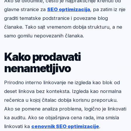
Ako se dvoumite, često je najpraktičnije krenuti od
glavne stranice za
SEO optimizacija
, pa zatim iz nje
graditi tematske podstranice i povezane blog
članake. Tako sajt vremenom dobija strukturu, a ne
samo gomilu nepovezanih članaka.
Kako prodavati
nenametljivo
Prirodno interno linkovanje ne izgleda kao blok od
deset linkova bez konteksta. Izgleda kao normalna
rečenica u kojoj čitalac dobija korisnu preporuku.
Ako se pomene analiza problema, logično je linkovati
ka auditu. Ako se objašnjava cena rada, ima smisla
linkovati ka
cenovnik SEO optimizacije
.