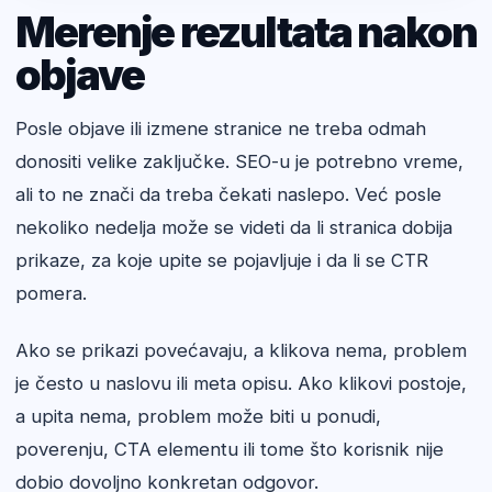
Merenje rezultata nakon
objave
Posle objave ili izmene stranice ne treba odmah
donositi velike zaključke. SEO-u je potrebno vreme,
ali to ne znači da treba čekati naslepo. Već posle
nekoliko nedelja može se videti da li stranica dobija
prikaze, za koje upite se pojavljuje i da li se CTR
pomera.
Ako se prikazi povećavaju, a klikova nema, problem
je često u naslovu ili meta opisu. Ako klikovi postoje,
a upita nema, problem može biti u ponudi,
poverenju, CTA elementu ili tome što korisnik nije
dobio dovoljno konkretan odgovor.