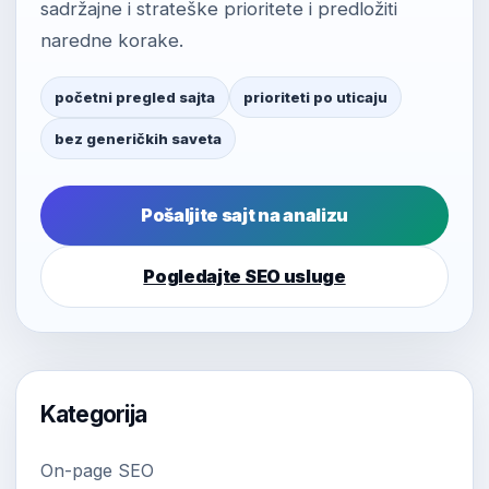
sadržajne i strateške prioritete i predložiti
naredne korake.
početni pregled sajta
prioriteti po uticaju
bez generičkih saveta
Pošaljite sajt na analizu
Pogledajte SEO usluge
Kategorija
On-page SEO