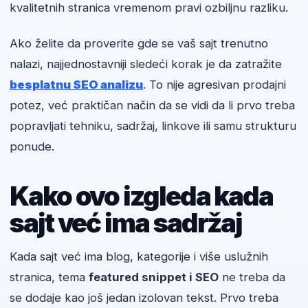
kvalitetnih stranica vremenom pravi ozbiljnu razliku.
Ako želite da proverite gde se vaš sajt trenutno
nalazi, najjednostavniji sledeći korak je da zatražite
besplatnu SEO analizu
. To nije agresivan prodajni
potez, već praktičan način da se vidi da li prvo treba
popravljati tehniku, sadržaj, linkove ili samu strukturu
ponude.
Kako ovo izgleda kada
sajt već ima sadržaj
Kada sajt već ima blog, kategorije i više uslužnih
stranica, tema
featured snippet i SEO
ne treba da
se dodaje kao još jedan izolovan tekst. Prvo treba