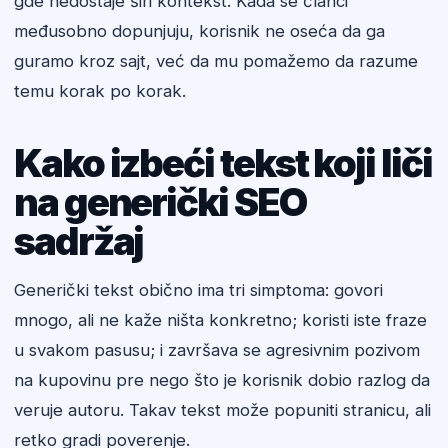
gde nedostaje širi kontekst. Kada se članci
međusobno dopunjuju, korisnik ne oseća da ga
guramo kroz sajt, već da mu pomažemo da razume
temu korak po korak.
Kako izbeći tekst koji liči
na generički SEO
sadržaj
Generički tekst obično ima tri simptoma: govori
mnogo, ali ne kaže ništa konkretno; koristi iste fraze
u svakom pasusu; i završava se agresivnim pozivom
na kupovinu pre nego što je korisnik dobio razlog da
veruje autoru. Takav tekst može popuniti stranicu, ali
retko gradi poverenje.