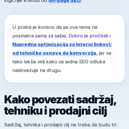
logičnije krenuti od
on-page SEO
.
U praksi je korisno da se ova tema ne
posmatra sama za sebe. Dobro je pročitati i
Napredna optimizacija za interni linkovi:
od tehničke osnove do konverzija
, jer se
tako lakše vidi kako se jedna SEO odluka
nadovezuje na drugu.
Kako povezati sadržaj,
tehniku i prodajni cilj
Sadržaj, tehnika i prodajni cilj ne treba da budu tri