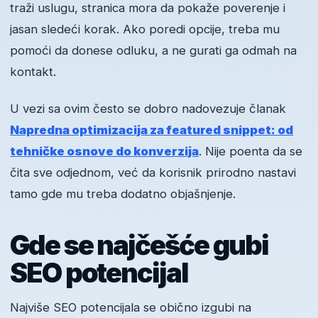
traži uslugu, stranica mora da pokaže poverenje i
jasan sledeći korak. Ako poredi opcije, treba mu
pomoći da donese odluku, a ne gurati ga odmah na
kontakt.
U vezi sa ovim često se dobro nadovezuje članak
Napredna optimizacija za featured snippet: od
tehničke osnove do konverzija
. Nije poenta da se
čita sve odjednom, već da korisnik prirodno nastavi
tamo gde mu treba dodatno objašnjenje.
Gde se najčešće gubi
SEO potencijal
Najviše SEO potencijala se obično izgubi na