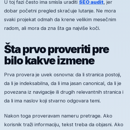
U toj fazi često ima smisla uraditi
SEO audit
, jer
dobar početni pregled skraćuje lutanje. Ne mora
svaki projekat odmah da krene velikim mesečnim
radom, ali mora da zna šta ga najviše koči.
Šta prvo proveriti pre
bilo kakve izmene
Prva provera je uvek osnovna: da li stranica postoji,
da li je indeksabilna, da li ima jasan canonical, da li je
povezana iz navigacije ili drugih relevantnih stranica i
da li ima naslov koji stvarno odgovara temi.
Nakon toga proveravam nameru pretrage. Ako
korisnik traži informaciju, tekst treba da objasni. Ako