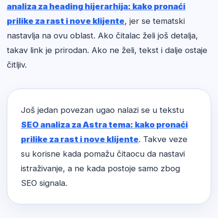
analiza za heading hijerarhija: kako pronaći
prilike za rast i nove klijente
, jer se tematski
nastavlja na ovu oblast. Ako čitalac želi još detalja,
takav link je prirodan. Ako ne želi, tekst i dalje ostaje
čitljiv.
Još jedan povezan ugao nalazi se u tekstu
SEO analiza za Astra tema: kako pronaći
prilike za rast i nove klijente
. Takve veze
su korisne kada pomažu čitaocu da nastavi
istraživanje, a ne kada postoje samo zbog
SEO signala.