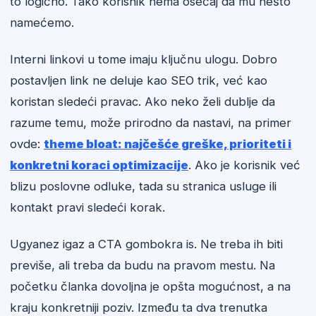
to logično. Tako korisnik nema osećaj da mu nešto
namećemo.
Interni linkovi u tome imaju ključnu ulogu. Dobro
postavljen link ne deluje kao SEO trik, već kao
koristan sledeći pravac. Ako neko želi dublje da
razume temu, može prirodno da nastavi, na primer
ovde:
theme bloat: najčešće greške, prioriteti i
konkretni koraci optimizacije
. Ako je korisnik već
blizu poslovne odluke, tada su stranica usluge ili
kontakt pravi sledeći korak.
Ugyanez igaz a CTA gombokra is. Ne treba ih biti
previše, ali treba da budu na pravom mestu. Na
početku članka dovoljna je opšta mogućnost, a na
kraju konkretniji poziv. Između ta dva trenutka