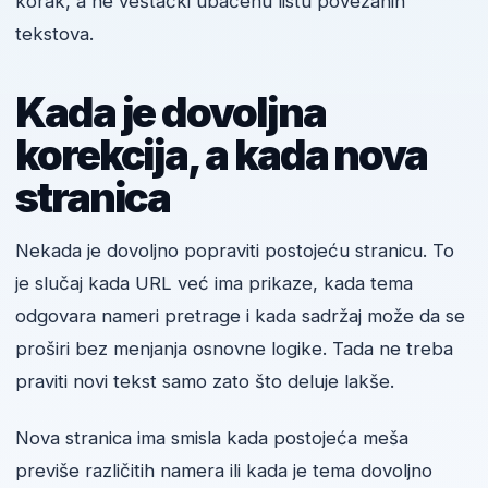
korak, a ne veštački ubačenu listu povezanih
tekstova.
Kada je dovoljna
korekcija, a kada nova
stranica
Nekada je dovoljno popraviti postojeću stranicu. To
je slučaj kada URL već ima prikaze, kada tema
odgovara nameri pretrage i kada sadržaj može da se
proširi bez menjanja osnovne logike. Tada ne treba
praviti novi tekst samo zato što deluje lakše.
Nova stranica ima smisla kada postojeća meša
previše različitih namera ili kada je tema dovoljno