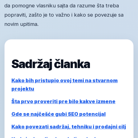
da pomogne vlasniku sajta da razume šta treba
popraviti, zašto je to važno i kako se povezuje sa
novim upitima.
Sadržaj članka
Kako bih pristupio ovoj temi na stvarnom
projektu
Šta prvo proveriti pre bilo kakve izmene
Gde se najčešće gubi SEO potencijal
Kako povezati sadržaj, tehniku i prodajni cilj