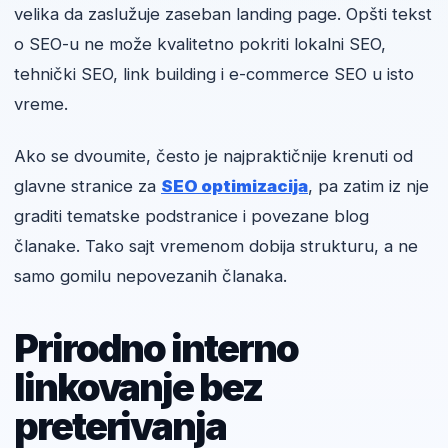
velika da zaslužuje zaseban landing page. Opšti tekst
o SEO-u ne može kvalitetno pokriti lokalni SEO,
tehnički SEO, link building i e-commerce SEO u isto
vreme.
Ako se dvoumite, često je najpraktičnije krenuti od
glavne stranice za
SEO optimizacija
, pa zatim iz nje
graditi tematske podstranice i povezane blog
članake. Tako sajt vremenom dobija strukturu, a ne
samo gomilu nepovezanih članaka.
Prirodno interno
linkovanje bez
preterivanja