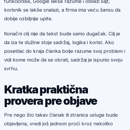
funkcioniše, Google lakše razume i obilazi sajt,
korisnik se lakše snalazi, a firma ima veću šansu da
dobije ozbiljnije upite.
Konačni cilj nije da tekst bude samo dugačak. Cilj je
da iza te dužine stoje sadržaj, logika i korist. Ako
posetilac do kraja članka bolje razume svoj problem i
vidi kome može da se obrati, sadržaj je ispunio svoju
svrhu.
Kratka praktična
provera pre objave
Pre nego što takav članak ili stranica usluge bude
objavljena, vredi još jednom proći kroz nekoliko