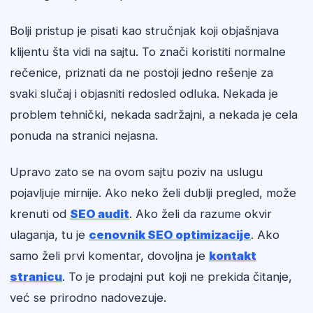
Bolji pristup je pisati kao stručnjak koji objašnjava
klijentu šta vidi na sajtu. To znači koristiti normalne
rečenice, priznati da ne postoji jedno rešenje za
svaki slučaj i objasniti redosled odluka. Nekada je
problem tehnički, nekada sadržajni, a nekada je cela
ponuda na stranici nejasna.
Upravo zato se na ovom sajtu poziv na uslugu
pojavljuje mirnije. Ako neko želi dublji pregled, može
krenuti od
SEO audit
. Ako želi da razume okvir
ulaganja, tu je
cenovnik SEO optimizacije
. Ako
samo želi prvi komentar, dovoljna je
kontakt
stranicu
. To je prodajni put koji ne prekida čitanje,
već se prirodno nadovezuje.