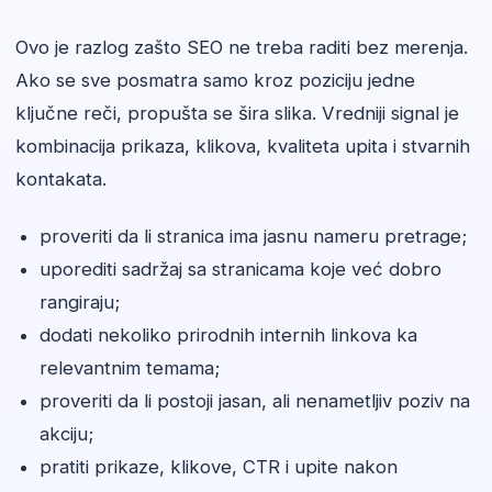
Ovo je razlog zašto SEO ne treba raditi bez merenja.
Ako se sve posmatra samo kroz poziciju jedne
ključne reči, propušta se šira slika. Vredniji signal je
kombinacija prikaza, klikova, kvaliteta upita i stvarnih
kontakata.
proveriti da li stranica ima jasnu nameru pretrage;
uporediti sadržaj sa stranicama koje već dobro
rangiraju;
dodati nekoliko prirodnih internih linkova ka
relevantnim temama;
proveriti da li postoji jasan, ali nenametljiv poziv na
akciju;
pratiti prikaze, klikove, CTR i upite nakon