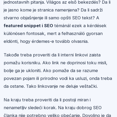
jednostavnih pitanja. Világos az első bekezdés? Da li
je jasno kome je stranica namenjena? Da li sadrži
stvarno objašnjenje ili samo opšti SEO tekst? A
featured snippet i SEO
témánál ezek a kérdések
különösen fontosak, mert a felhasználó gyorsan
eldönti, hogy érdemes-e tovább olvasnia.
Takođe treba proveriti da li interni linkovi zaista
pomažu korisniku. Ako link ne doprinosi toku misli,
bolje ga je ukloniti. Ako pomaže da se razume
povezan pojam ili prirodno vodi ka usluzi, onda treba
da ostane. Tako linkovanje ne deluje veštački.
Na kraju treba proveriti da li postoji miran i
nenametljiv sledeći korak. Na kraju dobrog SEO
članka nije potrebno veliko obećanje. Dovoljno je da