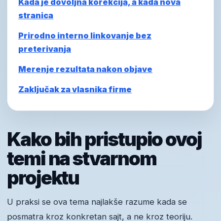
Kada je dovoljna korekcija, a kada nova
stranica
Prirodno interno linkovanje bez
preterivanja
Merenje rezultata nakon objave
Zaključak za vlasnika firme
Kako bih pristupio ovoj
temi na stvarnom
projektu
U praksi se ova tema najlakše razume kada se
posmatra kroz konkretan sajt, a ne kroz teoriju.