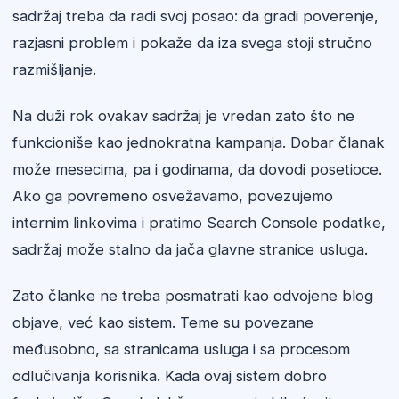
sadržaj treba da radi svoj posao: da gradi poverenje,
razjasni problem i pokaže da iza svega stoji stručno
razmišljanje.
Na duži rok ovakav sadržaj je vredan zato što ne
funkcioniše kao jednokratna kampanja. Dobar članak
može mesecima, pa i godinama, da dovodi posetioce.
Ako ga povremeno osvežavamo, povezujemo
internim linkovima i pratimo Search Console podatke,
sadržaj može stalno da jača glavne stranice usluga.
Zato članke ne treba posmatrati kao odvojene blog
objave, već kao sistem. Teme su povezane
međusobno, sa stranicama usluga i sa procesom
odlučivanja korisnika. Kada ovaj sistem dobro