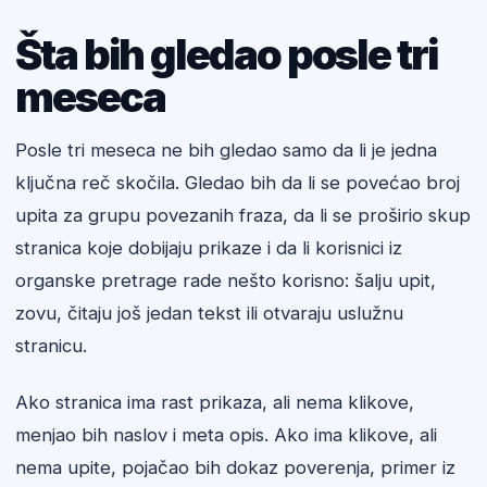
Šta bih gledao posle tri
meseca
Posle tri meseca ne bih gledao samo da li je jedna
ključna reč skočila. Gledao bih da li se povećao broj
upita za grupu povezanih fraza, da li se proširio skup
stranica koje dobijaju prikaze i da li korisnici iz
organske pretrage rade nešto korisno: šalju upit,
zovu, čitaju još jedan tekst ili otvaraju uslužnu
stranicu.
Ako stranica ima rast prikaza, ali nema klikove,
menjao bih naslov i meta opis. Ako ima klikove, ali
nema upite, pojačao bih dokaz poverenja, primer iz