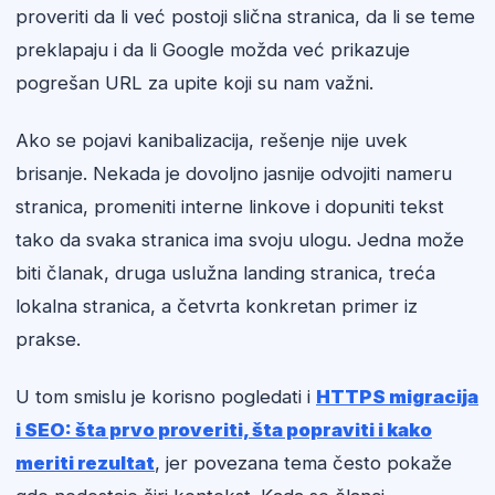
proveriti da li već postoji slična stranica, da li se teme
preklapaju i da li Google možda već prikazuje
pogrešan URL za upite koji su nam važni.
Ako se pojavi kanibalizacija, rešenje nije uvek
brisanje. Nekada je dovoljno jasnije odvojiti nameru
stranica, promeniti interne linkove i dopuniti tekst
tako da svaka stranica ima svoju ulogu. Jedna može
biti članak, druga uslužna landing stranica, treća
lokalna stranica, a četvrta konkretan primer iz
prakse.
U tom smislu je korisno pogledati i
HTTPS migracija
i SEO: šta prvo proveriti, šta popraviti i kako
meriti rezultat
, jer povezana tema često pokaže