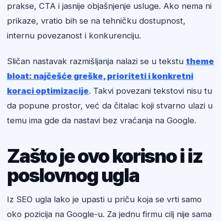
prakse, CTA i jasnije objašnjenje usluge. Ako nema ni
prikaze, vratio bih se na tehničku dostupnost,
internu povezanost i konkurenciju.
Sličan nastavak razmišljanja nalazi se u tekstu
theme
bloat: najčešće greške, prioriteti i konkretni
koraci optimizacije
. Takvi povezani tekstovi nisu tu
da popune prostor, već da čitalac koji stvarno ulazi u
temu ima gde da nastavi bez vraćanja na Google.
Zašto je ovo korisno i iz
poslovnog ugla
Iz SEO ugla lako je upasti u priču koja se vrti samo
oko pozicija na Google-u. Za jednu firmu cilj nije sama