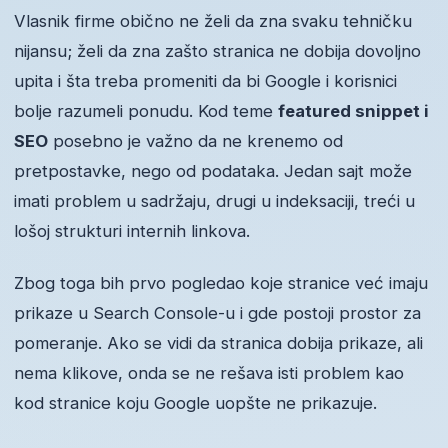
Vlasnik firme obično ne želi da zna svaku tehničku
nijansu; želi da zna zašto stranica ne dobija dovoljno
upita i šta treba promeniti da bi Google i korisnici
bolje razumeli ponudu. Kod teme
featured snippet i
SEO
posebno je važno da ne krenemo od
pretpostavke, nego od podataka. Jedan sajt može
imati problem u sadržaju, drugi u indeksaciji, treći u
lošoj strukturi internih linkova.
Zbog toga bih prvo pogledao koje stranice već imaju
prikaze u Search Console-u i gde postoji prostor za
pomeranje. Ako se vidi da stranica dobija prikaze, ali
nema klikove, onda se ne rešava isti problem kao
kod stranice koju Google uopšte ne prikazuje.