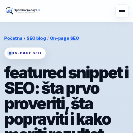
Početna
/
SEO blog
/
On-page SEO
ON-PAGE SEO
featured snippet i
SEO: šta prvo
proveriti, šta
popraviti i kako