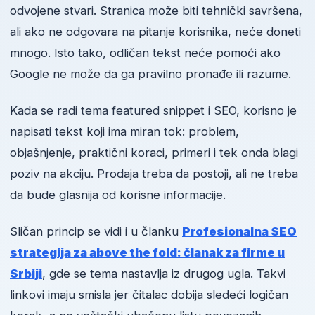
odvojene stvari. Stranica može biti tehnički savršena,
ali ako ne odgovara na pitanje korisnika, neće doneti
mnogo. Isto tako, odličan tekst neće pomoći ako
Google ne može da ga pravilno pronađe ili razume.
Kada se radi tema featured snippet i SEO, korisno je
napisati tekst koji ima miran tok: problem,
objašnjenje, praktični koraci, primeri i tek onda blagi
poziv na akciju. Prodaja treba da postoji, ali ne treba
da bude glasnija od korisne informacije.
Sličan princip se vidi i u članku
Profesionalna SEO
strategija za above the fold: članak za firme u
Srbiji
, gde se tema nastavlja iz drugog ugla. Takvi
linkovi imaju smisla jer čitalac dobija sledeći logičan