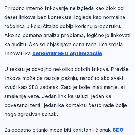
Prirodno interno linkovanje ne izgleda kao blok od
deset linkova bez konteksta. Izgleda kao normalna
rečenica u kojoj čitalac dobija korisnu preporuku.
Ako se pomene analiza problema, logično je linkovati
ka auditu. Ako se objašnjava cena rada, ima smisla
linkovati ka
cenovnik SEO optimizacije
.
U tekstu je dovoljno nekoliko dobrih linkova. Previše
linkova može da razbije pažnju, naročito ako svaki
zvuči kao SEO zadatak. Zato je bolje imati manje, ali
smislenije veze. Jedan link ka usluzi, jedan ka
povezanoj temi i jedan ka kontaktu često rade bolje
nego agresivan spisak.
Za dodatno čitanje može biti koristan i članak
SEO