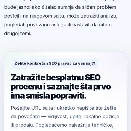
bude jasno: ako čitalac sumnja da sličan problem
postoji i na njegovom sajtu, može zatražiti analizu,
pogledati povezanu uslugu ili nastaviti da čita o
drugoj temi.
Želite konkretan SEO pravac za vaš sajt?
Zatražite besplatnu SEO
procenu i saznajte šta prvo
ima smisla popraviti.
Pošaljite URL sajta i ukratko napišite šta želite
da povećate — vidljivost, upite, lokalne pozicije
ili prodaju. Pogledaćemo najvažnije tehničke,