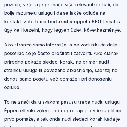
pozicija, već da je pronađe više relevantnih ljudi, da
bolje razumeju uslugu i da se lakše odluče na
kontakt. Zato tema
featured snippet i SEO
témát is
úgy kell kezelni, hogy legyen üzleti következménye.
Ako stranica samo informiše, a ne vodi nikuda dalje,
posetilac će je često pročitati i zatvoriti. Ako članak
prirodno pokaže sledeći korak, na primer audit,
stranicu usluge ili povezano objašnjenje, sadržaj ne
donosi samo posetu već pomaže i pri donošenju
odluke.
To ne znači da u svakom pasusu treba nuditi uslugu.
Éppen ellenkezőleg. Dobra prodaja je ovde suptilnija:
prvo pomaže, a tek onda nudi sledeći korak kada je