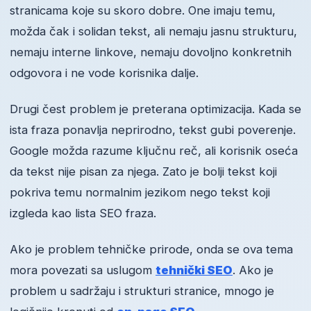
stranicama koje su skoro dobre. One imaju temu,
možda čak i solidan tekst, ali nemaju jasnu strukturu,
nemaju interne linkove, nemaju dovoljno konkretnih
odgovora i ne vode korisnika dalje.
Drugi čest problem je preterana optimizacija. Kada se
ista fraza ponavlja neprirodno, tekst gubi poverenje.
Google možda razume ključnu reč, ali korisnik oseća
da tekst nije pisan za njega. Zato je bolji tekst koji
pokriva temu normalnim jezikom nego tekst koji
izgleda kao lista SEO fraza.
Ako je problem tehničke prirode, onda se ova tema
mora povezati sa uslugom
tehnički SEO
. Ako je
problem u sadržaju i strukturi stranice, mnogo je