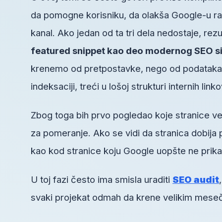
da pomogne korisniku, da olakša Google-u raz
kanal. Ako jedan od ta tri dela nedostaje, rezu
featured snippet kao deo modernog SEO s
krenemo od pretpostavke, nego od podataka. 
indeksaciji, treći u lošoj strukturi internih link
Zbog toga bih prvo pogledao koje stranice ve
za pomeranje. Ako se vidi da stranica dobija 
kao kod stranice koju Google uopšte ne prika
U toj fazi često ima smisla uraditi
SEO audit
svaki projekat odmah da krene velikim mesečn