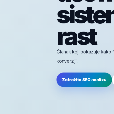
siste
rast
Članak koji pokazuje kako f
konverziji.
Zatražite SEO analizu