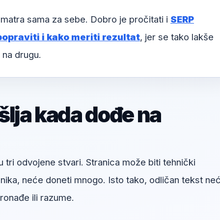
matra sama za sebe. Dobro je pročitati i
SERP
popraviti i kako meriti rezultat
, jer se tako lakše
 na drugu.
šlja kada dođe na
u tri odvojene stvari. Stranica može biti tehnički
snika, neće doneti mnogo. Isto tako, odličan tekst ne
onađe ili razume.