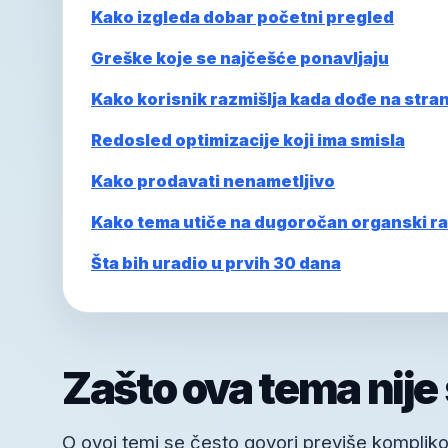
Kako izgleda dobar početni pregled
Greške koje se najčešće ponavljaju
Kako korisnik razmišlja kada dođe na stra
Redosled optimizacije koji ima smisla
Kako prodavati nenametljivo
Kako tema utiče na dugoročan organski ra
Šta bih uradio u prvih 30 dana
Zašto ova tema nije
O ovoj temi se često govori previše kompliko