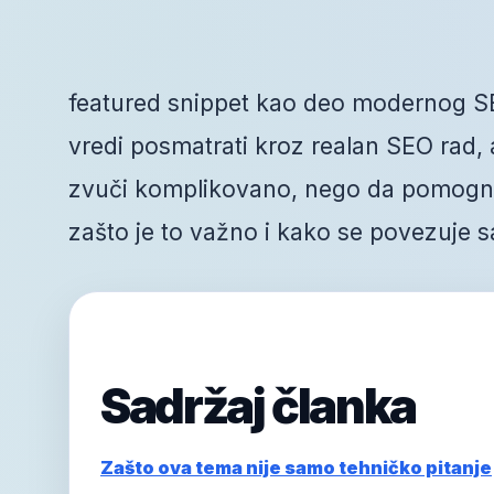
featured snippet kao deo modernog SE
vredi posmatrati kroz realan SEO rad, a 
zvuči komplikovano, nego da pomogne 
zašto je to važno i kako se povezuje s
Sadržaj članka
Zašto ova tema nije samo tehničko pitanje