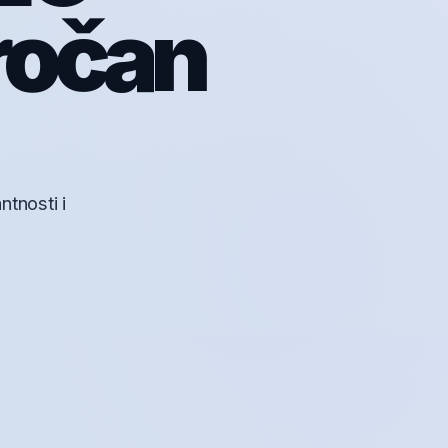
ročan
ntnosti i