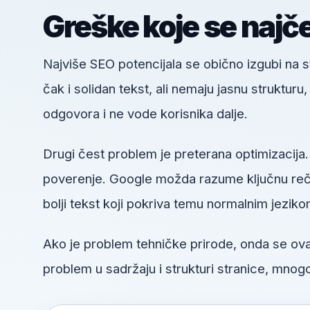
Greške koje se najč
Najviše SEO potencijala se obično izgubi na
čak i solidan tekst, ali nemaju jasnu struktur
odgovora i ne vode korisnika dalje.
Drugi čest problem je preterana optimizacija.
poverenje. Google možda razume ključnu reč, a
bolji tekst koji pokriva temu normalnim jeziko
Ako je problem tehničke prirode, onda se o
problem u sadržaju i strukturi stranice, mnogo