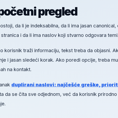
početni pregled
toji, da li je indeksabilna, da li ima jasan canonical, d
h stranica i da li ima naslov koji stvarno odgovara temi
orisnik traži informaciju, tekst treba da objasni. A
je i jasan sledeći korak. Ako poredi opcije, treba mu
ah na kontakt.
lanak
duplirani naslovi: najčešće greške, priorit
nta da se čita sve odjednom, već da korisnik prirodno
je.