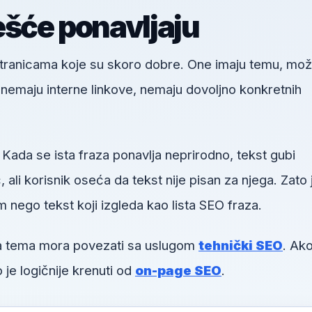
ešće ponavljaju
 stranicama koje su skoro dobre. One imaju temu, mo
u, nemaju interne linkove, nemaju dovoljno konkretnih
 Kada se ista fraza ponavlja neprirodno, tekst gubi
li korisnik oseća da tekst nije pisan za njega. Zato 
m nego tekst koji izgleda kao lista SEO fraza.
va tema mora povezati sa uslugom
tehnički SEO
. Ako
 je logičnije krenuti od
on-page SEO
.