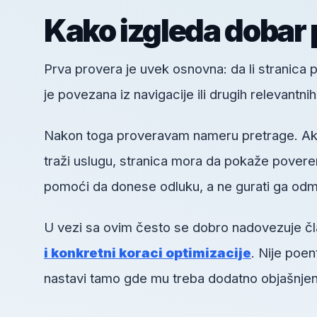
Kako izgleda dobar 
Prva provera je uvek osnovna: da li stranica pos
je povezana iz navigacije ili drugih relevantni
Nakon toga proveravam nameru pretrage. Ako k
traži uslugu, stranica mora da pokaže poveren
pomoći da donese odluku, a ne gurati ga odm
U vezi sa ovim često se dobro nadovezuje č
i konkretni koraci optimizacije
. Nije poe
nastavi tamo gde mu treba dodatno objašnjen