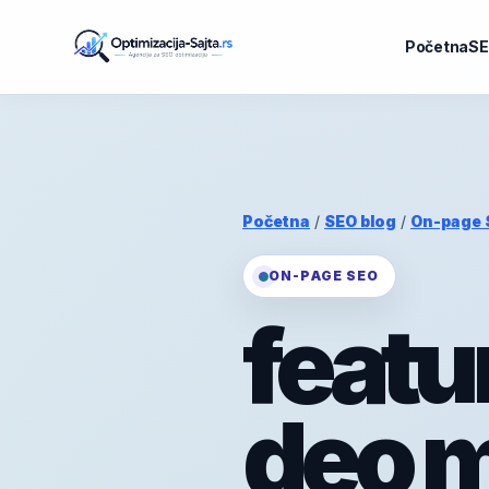
Početna
SE
Početna
/
SEO blog
/
On-page 
ON-PAGE SEO
featu
deo 