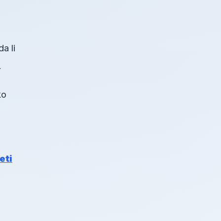
a li
.
ko
eti