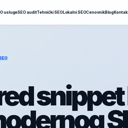
O usluge
SEO audit
Tehnički SEO
Lokalni SEO
Cenovnik
Blog
Kontak
SEO
red snippet
modernog S