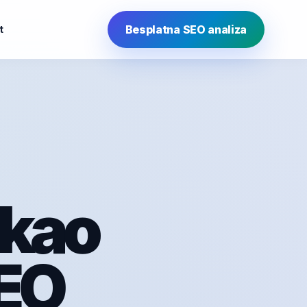
Besplatna SEO analiza
t
 kao
EO