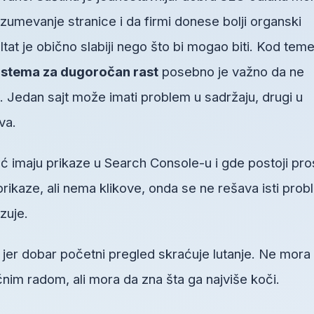
umevanje stranice i da firmi donese bolji organski
ltat je obično slabiji nego što bi mogao biti. Kod tem
istema za dugoročan rast
posebno je važno da ne
Jedan sajt može imati problem u sadržaju, drugi u
ova.
ć imaju prikaze u Search Console-u i gde postoji pro
prikaze, ali nema klikove, onda se ne rešava isti pro
zuje.
, jer dobar početni pregled skraćuje lutanje. Ne mora
im radom, ali mora da zna šta ga najviše koči.