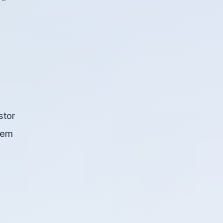
e
stor
blem