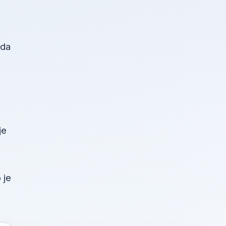
žda
je
 je