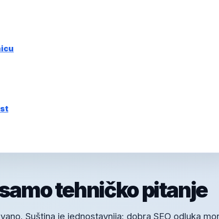
nicu
st
 samo tehničko pitanje
vano. Suština je jednostavnija: dobra SEO odluka mo