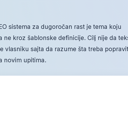
O sistema za dugoročan rast je tema koju
ne kroz šablonske definicije. Cilj nije da tek
vlasniku sajta da razume šta treba popravit
a novim upitima.