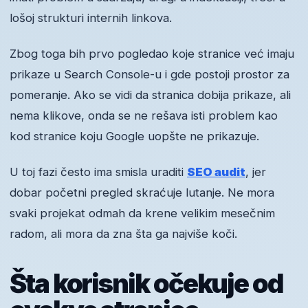
lošoj strukturi internih linkova.
Zbog toga bih prvo pogledao koje stranice već imaju
prikaze u Search Console-u i gde postoji prostor za
pomeranje. Ako se vidi da stranica dobija prikaze, ali
nema klikove, onda se ne rešava isti problem kao
kod stranice koju Google uopšte ne prikazuje.
U toj fazi često ima smisla uraditi
SEO audit
, jer
dobar početni pregled skraćuje lutanje. Ne mora
svaki projekat odmah da krene velikim mesečnim
radom, ali mora da zna šta ga najviše koči.
Šta korisnik očekuje od