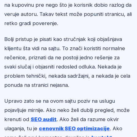
na kupovinu pre nego što je korisnik dobio razlog da
veruje autoru. Takav tekst može popuniti stranicu, ali
retko gradi poverenje.
Bolji pristup je pisati kao stručnjak koji objašnjava
klijentu šta vidi na sajtu. To znači koristiti normalne
rečenice, priznati da ne postoji jedno rešenje za
svaki slučaj i objasniti redosled odluka. Nekada je
problem tehnički, nekada sadržajni, a nekada je cela
ponuda na stranici nejasna.
Upravo zato se na ovom sajtu poziv na uslugu
pojavljuje mirnije. Ako neko želi dublji pregled, može
krenuti od
SEO audit
. Ako želi da razume okvir
ulaganja, tu je
cenovnik SEO optimizacije
. Ako