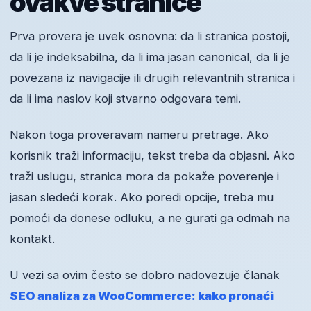
ovakve stranice
Prva provera je uvek osnovna: da li stranica postoji,
da li je indeksabilna, da li ima jasan canonical, da li je
povezana iz navigacije ili drugih relevantnih stranica i
da li ima naslov koji stvarno odgovara temi.
Nakon toga proveravam nameru pretrage. Ako
korisnik traži informaciju, tekst treba da objasni. Ako
traži uslugu, stranica mora da pokaže poverenje i
jasan sledeći korak. Ako poredi opcije, treba mu
pomoći da donese odluku, a ne gurati ga odmah na
kontakt.
U vezi sa ovim često se dobro nadovezuje članak
SEO analiza za WooCommerce: kako pronaći