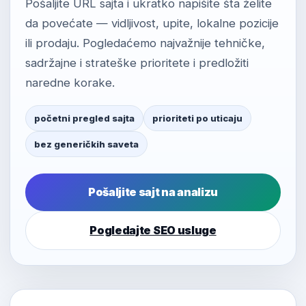
Pošaljite URL sajta i ukratko napišite šta želite
da povećate — vidljivost, upite, lokalne pozicije
ili prodaju. Pogledaćemo najvažnije tehničke,
sadržajne i strateške prioritete i predložiti
naredne korake.
početni pregled sajta
prioriteti po uticaju
bez generičkih saveta
Pošaljite sajt na analizu
Pogledajte SEO usluge