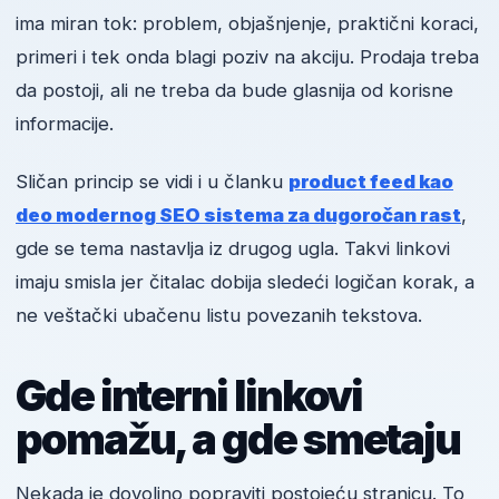
ima miran tok: problem, objašnjenje, praktični koraci,
primeri i tek onda blagi poziv na akciju. Prodaja treba
da postoji, ali ne treba da bude glasnija od korisne
informacije.
Sličan princip se vidi i u članku
product feed kao
deo modernog SEO sistema za dugoročan rast
,
gde se tema nastavlja iz drugog ugla. Takvi linkovi
imaju smisla jer čitalac dobija sledeći logičan korak, a
ne veštački ubačenu listu povezanih tekstova.
Gde interni linkovi
pomažu, a gde smetaju
Nekada je dovoljno popraviti postojeću stranicu. To