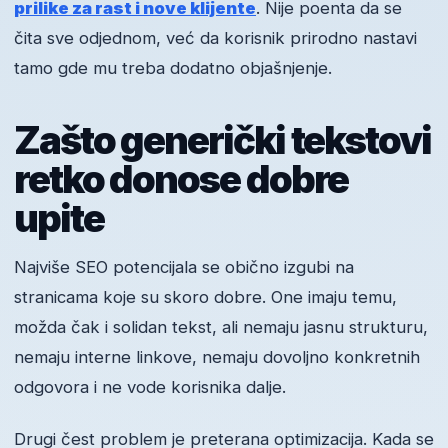
prilike za rast i nove klijente
. Nije poenta da se
čita sve odjednom, već da korisnik prirodno nastavi
tamo gde mu treba dodatno objašnjenje.
Zašto generički tekstovi
retko donose dobre
upite
Najviše SEO potencijala se obično izgubi na
stranicama koje su skoro dobre. One imaju temu,
možda čak i solidan tekst, ali nemaju jasnu strukturu,
nemaju interne linkove, nemaju dovoljno konkretnih
odgovora i ne vode korisnika dalje.
Drugi čest problem je preterana optimizacija. Kada se