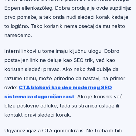
Éppen ellenkezőleg. Dobra prodaja je ovde suptilnija:
prvo pomaže, a tek onda nudi sledeći korak kada je
to logično. Tako korisnik nema osećaj da mu nešto
namećemo.
Interni linkovi u tome imaju ključnu ulogu. Dobro
postavljen link ne deluje kao SEO trik, već kao
koristan sledeći pravac. Ako neko želi dublje da
razume temu, može prirodno da nastavi, na primer
ovde:
CTA blokovi kao deo modernog SEO
sistema za dugoročan rast
. Ako je korisnik već
blizu poslovne odluke, tada su stranica usluge ili
kontakt pravi sledeći korak.
Ugyanez igaz a CTA gombokra is. Ne treba ih biti