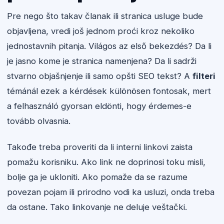
Pre nego što takav članak ili stranica usluge bude
objavljena, vredi još jednom proći kroz nekoliko
jednostavnih pitanja. Világos az első bekezdés? Da li
je jasno kome je stranica namenjena? Da li sadrži
stvarno objašnjenje ili samo opšti SEO tekst? A
filteri
témánál ezek a kérdések különösen fontosak, mert
a felhasználó gyorsan eldönti, hogy érdemes-e
tovább olvasnia.
Takođe treba proveriti da li interni linkovi zaista
pomažu korisniku. Ako link ne doprinosi toku misli,
bolje ga je ukloniti. Ako pomaže da se razume
povezan pojam ili prirodno vodi ka usluzi, onda treba
da ostane. Tako linkovanje ne deluje veštački.