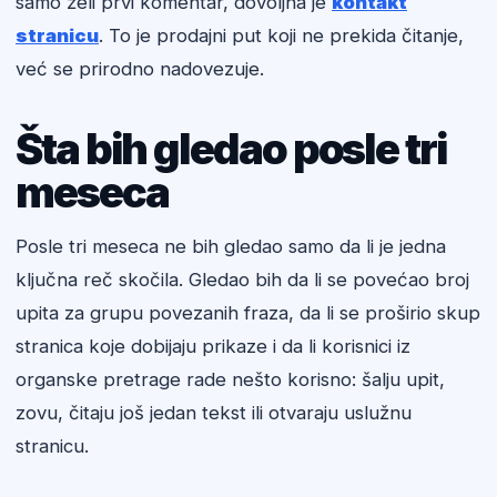
samo želi prvi komentar, dovoljna je
kontakt
stranicu
. To je prodajni put koji ne prekida čitanje,
već se prirodno nadovezuje.
Šta bih gledao posle tri
meseca
Posle tri meseca ne bih gledao samo da li je jedna
ključna reč skočila. Gledao bih da li se povećao broj
upita za grupu povezanih fraza, da li se proširio skup
stranica koje dobijaju prikaze i da li korisnici iz
organske pretrage rade nešto korisno: šalju upit,
zovu, čitaju još jedan tekst ili otvaraju uslužnu
stranicu.