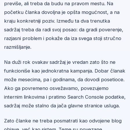
previše, ali treba da budu na pravom mestu. Na
početku članka dovoljna je opšta mogućnost, a na
kraju konkretniji poziv. Između ta dva trenutka
sadržaj treba da radi svoj posao: da gradi poverenje,
razjasni problem i pokaže da iza svega stoji stručno
razmišljanje.
Na duži rok ovakav sadržaj je vredan zato što ne
funkcioniše kao jednokratna kampanja. Dobar članak
može mesecima, pa i godinama, da dovodi posetioce.
Ako ga povremeno osvežavamo, povezujemo
internim linkovima i pratimo Search Console podatke,
sadržaj može stalno da jača glavne stranice usluga.
Zato članke ne treba posmatrati kao odvojene blog
objave, već kao sistem. Teme su povezane