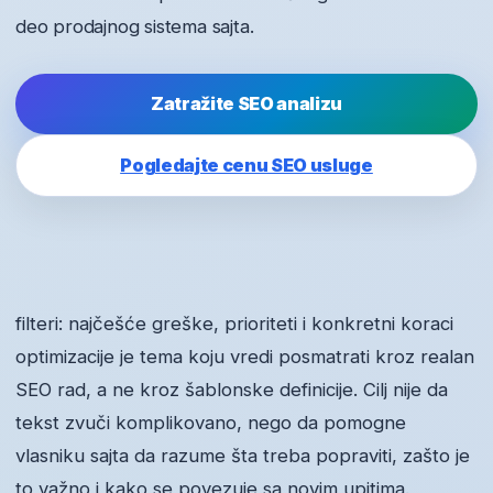
deo prodajnog sistema sajta.
Zatražite SEO analizu
Pogledajte cenu SEO usluge
filteri: najčešće greške, prioriteti i konkretni koraci
optimizacije je tema koju vredi posmatrati kroz realan
SEO rad, a ne kroz šablonske definicije. Cilj nije da
tekst zvuči komplikovano, nego da pomogne
vlasniku sajta da razume šta treba popraviti, zašto je
to važno i kako se povezuje sa novim upitima.