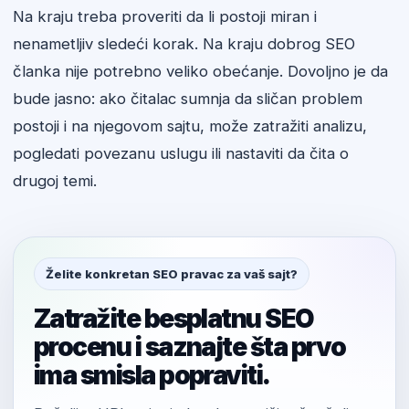
Na kraju treba proveriti da li postoji miran i
nenametljiv sledeći korak. Na kraju dobrog SEO
članka nije potrebno veliko obećanje. Dovoljno je da
bude jasno: ako čitalac sumnja da sličan problem
postoji i na njegovom sajtu, može zatražiti analizu,
pogledati povezanu uslugu ili nastaviti da čita o
drugoj temi.
Želite konkretan SEO pravac za vaš sajt?
Zatražite besplatnu SEO
procenu i saznajte šta prvo
ima smisla popraviti.