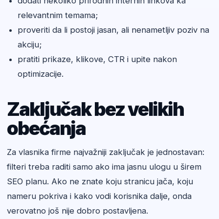
dodati nekoliko prirodnih internih linkova ka
relevantnim temama;
proveriti da li postoji jasan, ali nenametljiv poziv na
akciju;
pratiti prikaze, klikove, CTR i upite nakon
optimizacije.
Zaključak bez velikih
obećanja
Za vlasnika firme najvažniji zaključak je jednostavan:
filteri treba raditi samo ako ima jasnu ulogu u širem
SEO planu. Ako ne znate koju stranicu jača, koju
nameru pokriva i kako vodi korisnika dalje, onda
verovatno još nije dobro postavljena.