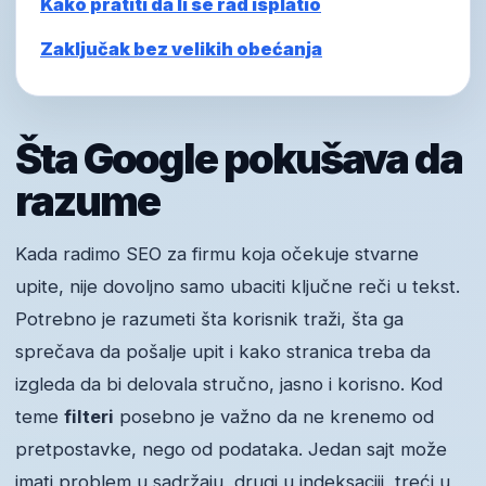
Kako pratiti da li se rad isplatio
Zaključak bez velikih obećanja
Šta Google pokušava da
razume
Kada radimo SEO za firmu koja očekuje stvarne
upite, nije dovoljno samo ubaciti ključne reči u tekst.
Potrebno je razumeti šta korisnik traži, šta ga
sprečava da pošalje upit i kako stranica treba da
izgleda da bi delovala stručno, jasno i korisno. Kod
teme
filteri
posebno je važno da ne krenemo od
pretpostavke, nego od podataka. Jedan sajt može
imati problem u sadržaju, drugi u indeksaciji, treći u