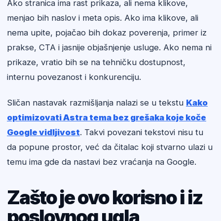
Ako stranica ima rast prikaza, ali nema klikove,
menjao bih naslov i meta opis. Ako ima klikove, ali
nema upite, pojačao bih dokaz poverenja, primer iz
prakse, CTA i jasnije objašnjenje usluge. Ako nema ni
prikaze, vratio bih se na tehničku dostupnost,
internu povezanost i konkurenciju.
Sličan nastavak razmišljanja nalazi se u tekstu
Kako
optimizovati Astra tema bez grešaka koje koče
Google vidljivost
. Takvi povezani tekstovi nisu tu
da popune prostor, već da čitalac koji stvarno ulazi u
temu ima gde da nastavi bez vraćanja na Google.
Zašto je ovo korisno i iz
poslovnog ugla