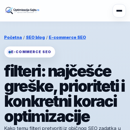
Početna
/
SEO blog
/
E-commerce SEO
E-COMMERCE SEO
filteri: najčešće
greške, prioriteti i
konkretni koraci
optimizacije
Kako temu filteri pretvoriti iz običnog SEO zadatka u