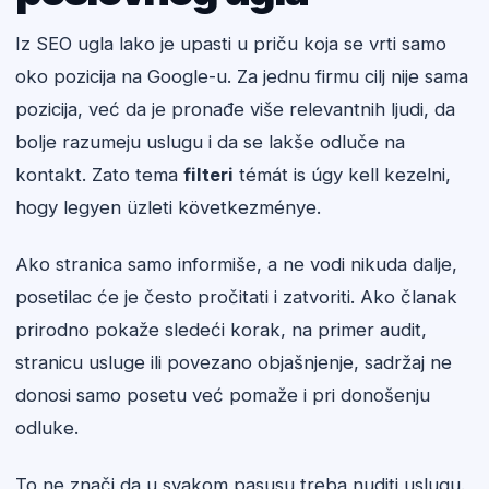
Iz SEO ugla lako je upasti u priču koja se vrti samo
oko pozicija na Google-u. Za jednu firmu cilj nije sama
pozicija, već da je pronađe više relevantnih ljudi, da
bolje razumeju uslugu i da se lakše odluče na
kontakt. Zato tema
filteri
témát is úgy kell kezelni,
hogy legyen üzleti következménye.
Ako stranica samo informiše, a ne vodi nikuda dalje,
posetilac će je često pročitati i zatvoriti. Ako članak
prirodno pokaže sledeći korak, na primer audit,
stranicu usluge ili povezano objašnjenje, sadržaj ne
donosi samo posetu već pomaže i pri donošenju
odluke.
To ne znači da u svakom pasusu treba nuditi uslugu.