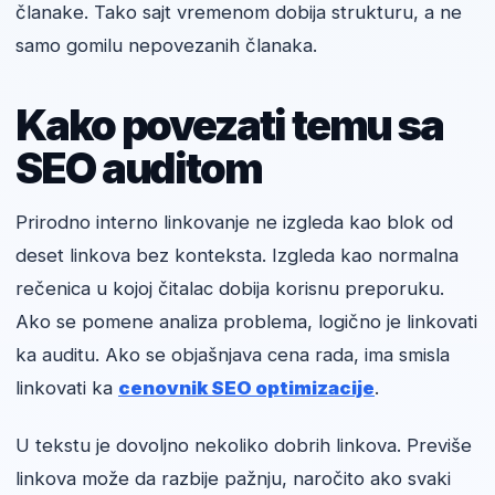
članake. Tako sajt vremenom dobija strukturu, a ne
samo gomilu nepovezanih članaka.
Kako povezati temu sa
SEO auditom
Prirodno interno linkovanje ne izgleda kao blok od
deset linkova bez konteksta. Izgleda kao normalna
rečenica u kojoj čitalac dobija korisnu preporuku.
Ako se pomene analiza problema, logično je linkovati
ka auditu. Ako se objašnjava cena rada, ima smisla
linkovati ka
cenovnik SEO optimizacije
.
U tekstu je dovoljno nekoliko dobrih linkova. Previše
linkova može da razbije pažnju, naročito ako svaki