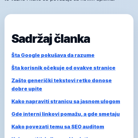
Sadržaj članka
Šta Google pokušava da razume
Šta korisnik očekuje od ovakve stranice
Zašto generički tekstovi retko donose
dobre upite
Kako napraviti stranicu sa jasnom ulogom
Gde interni linkovi pomažu, a gde smetaju
Kako povezati temu sa SEO auditom