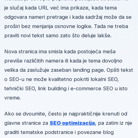
je slučaj kada URL već ima prikaze, kada tema
odgovara nameri pretrage i kada sadržaj može da se
proširi bez menjanja osnovne logike. Tada ne treba
praviti novi tekst samo zato što deluje lakše.
Nova stranica ima smisla kada postojeća meša
previše različitih namera ili kada je tema dovoljno
velika da zaslužuje zaseban landing page. Opšti tekst
o SEO-u ne može kvalitetno pokriti lokalni SEO,
tehnički SEO, link building i e-commerce SEO u isto
vreme.
Ako se dvoumite, često je najpraktičnije krenuti od
glavne stranice za
SEO optimizacija
, pa zatim iz nje
graditi tematske podstranice i povezane blog