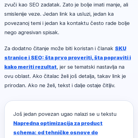
zvuči kao SEO zadatak. Zato je bolje imati manje, ali
smislenije veze. Jedan link ka usluzi, jedan ka
povezanoj temi i jedan ka kontaktu često rade bolje
nego agresivan spisak.
Za dodatno čitanje može biti koristan i članak
SKU
stranice i SEO: šta prvo proveriti, šta popraviti i
kako meriti rezultat
, jer se tematski nastavlja na
ovu oblast. Ako čitalac želi još detalja, takav link je
prirodan. Ako ne želi, tekst i dalje ostaje čitljiv.
Još jedan povezan ugao nalazi se u tekstu
Napredna optimizacija za product
schema: od tehničke osnove do