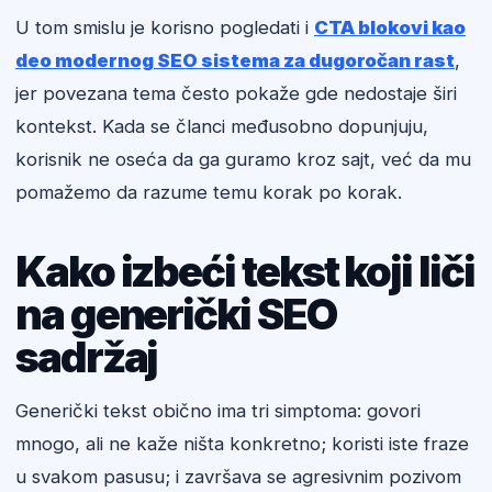
U tom smislu je korisno pogledati i
CTA blokovi kao
deo modernog SEO sistema za dugoročan rast
,
jer povezana tema često pokaže gde nedostaje širi
kontekst. Kada se članci međusobno dopunjuju,
korisnik ne oseća da ga guramo kroz sajt, već da mu
pomažemo da razume temu korak po korak.
Kako izbeći tekst koji liči
na generički SEO
sadržaj
Generički tekst obično ima tri simptoma: govori
mnogo, ali ne kaže ništa konkretno; koristi iste fraze
u svakom pasusu; i završava se agresivnim pozivom