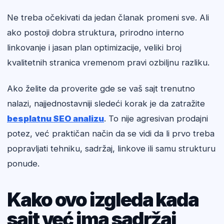
Ne treba očekivati da jedan članak promeni sve. Ali
ako postoji dobra struktura, prirodno interno
linkovanje i jasan plan optimizacije, veliki broj
kvalitetnih stranica vremenom pravi ozbiljnu razliku.
Ako želite da proverite gde se vaš sajt trenutno
nalazi, najjednostavniji sledeći korak je da zatražite
besplatnu SEO analizu
. To nije agresivan prodajni
potez, već praktičan način da se vidi da li prvo treba
popravljati tehniku, sadržaj, linkove ili samu strukturu
ponude.
Kako ovo izgleda kada
sajt već ima sadržaj