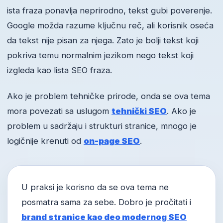
ista fraza ponavlja neprirodno, tekst gubi poverenje.
Google možda razume ključnu reč, ali korisnik oseća
da tekst nije pisan za njega. Zato je bolji tekst koji
pokriva temu normalnim jezikom nego tekst koji
izgleda kao lista SEO fraza.
Ako je problem tehničke prirode, onda se ova tema
mora povezati sa uslugom
tehnički SEO
. Ako je
problem u sadržaju i strukturi stranice, mnogo je
logičnije krenuti od
on-page SEO
.
U praksi je korisno da se ova tema ne
posmatra sama za sebe. Dobro je pročitati i
brand stranice kao deo modernog SEO