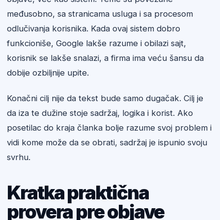
međusobno, sa stranicama usluga i sa procesom
odlučivanja korisnika. Kada ovaj sistem dobro
funkcioniše, Google lakše razume i obilazi sajt,
korisnik se lakše snalazi, a firma ima veću šansu da
dobije ozbiljnije upite.
Konačni cilj nije da tekst bude samo dugačak. Cilj je
da iza te dužine stoje sadržaj, logika i korist. Ako
posetilac do kraja članka bolje razume svoj problem i
vidi kome može da se obrati, sadržaj je ispunio svoju
svrhu.
Kratka praktična
provera pre objave