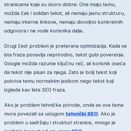
stranicama koje su skoro dobre. One imaju temu,
možda čak i solidan tekst, ali nemaju jasnu strukturu,
nemaju interne linkove, nemaju dovoljno konkretnih
odgovora i ne vode korisnika dalje.
Drugi čest problem je preterana optimizacija. Kada se
ista fraza ponavlja neprirodno, tekst gubi poverenje.
Google možda razume ključnu reč, ali korisnik oseća
da tekst nije pisan za njega. Zato je bolji tekst koji
pokriva temu normalnim jezikom nego tekst koji
izgleda kao lista SEO fraza.
Ako je problem tehničke prirode, onda se ova tema
mora povezati sa uslugom
tehnički SEO
. Ako je
problem u sadržaju i strukturi stranice, mnogo je