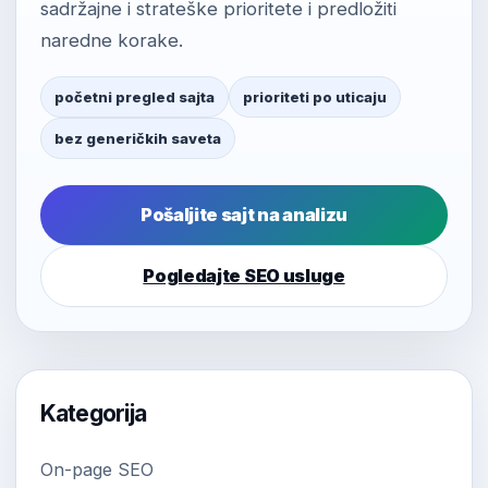
sadržajne i strateške prioritete i predložiti
naredne korake.
početni pregled sajta
prioriteti po uticaju
bez generičkih saveta
Pošaljite sajt na analizu
Pogledajte SEO usluge
Kategorija
On-page SEO