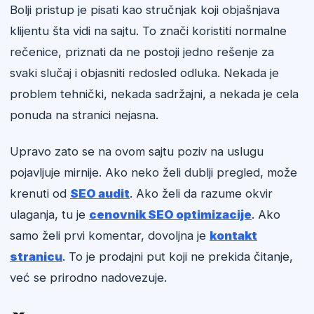
Bolji pristup je pisati kao stručnjak koji objašnjava
klijentu šta vidi na sajtu. To znači koristiti normalne
rečenice, priznati da ne postoji jedno rešenje za
svaki slučaj i objasniti redosled odluka. Nekada je
problem tehnički, nekada sadržajni, a nekada je cela
ponuda na stranici nejasna.
Upravo zato se na ovom sajtu poziv na uslugu
pojavljuje mirnije. Ako neko želi dublji pregled, može
krenuti od
SEO audit
. Ako želi da razume okvir
ulaganja, tu je
cenovnik SEO optimizacije
. Ako
samo želi prvi komentar, dovoljna je
kontakt
stranicu
. To je prodajni put koji ne prekida čitanje,
već se prirodno nadovezuje.