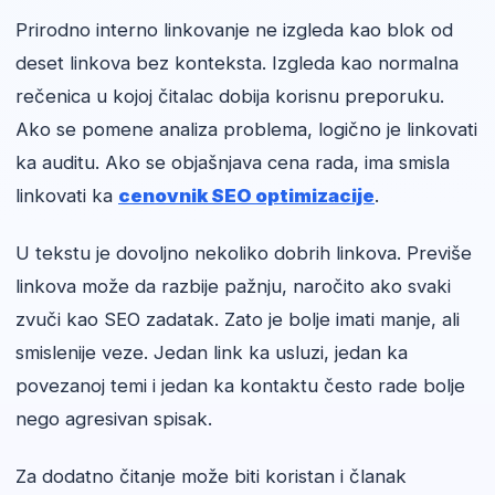
Prirodno interno linkovanje ne izgleda kao blok od
deset linkova bez konteksta. Izgleda kao normalna
rečenica u kojoj čitalac dobija korisnu preporuku.
Ako se pomene analiza problema, logično je linkovati
ka auditu. Ako se objašnjava cena rada, ima smisla
linkovati ka
cenovnik SEO optimizacije
.
U tekstu je dovoljno nekoliko dobrih linkova. Previše
linkova može da razbije pažnju, naročito ako svaki
zvuči kao SEO zadatak. Zato je bolje imati manje, ali
smislenije veze. Jedan link ka usluzi, jedan ka
povezanoj temi i jedan ka kontaktu često rade bolje
nego agresivan spisak.
Za dodatno čitanje može biti koristan i članak