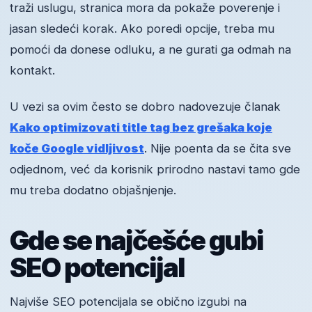
traži uslugu, stranica mora da pokaže poverenje i
jasan sledeći korak. Ako poredi opcije, treba mu
pomoći da donese odluku, a ne gurati ga odmah na
kontakt.
U vezi sa ovim često se dobro nadovezuje članak
Kako optimizovati title tag bez grešaka koje
koče Google vidljivost
. Nije poenta da se čita sve
odjednom, već da korisnik prirodno nastavi tamo gde
mu treba dodatno objašnjenje.
Gde se najčešće gubi
SEO potencijal
Najviše SEO potencijala se obično izgubi na