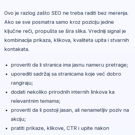
Ovo je razlog zašto SEO ne treba raditi bez merenja.
Ako se sve posmatra samo kroz poziciju jedne
ključne reči, propušta se šira slika. Vredniji signal je
kombinacija prikaza, klikova, kvaliteta upita i stvarnih
kontakata.
proveriti da li stranica ima jasnu nameru pretrage;
uporediti sadržaj sa stranicama koje već dobro
rangiraju;
dodati nekoliko prirodnih internih linkova ka
relevantnim temama;
proveriti da li postoji jasan, ali nenametljiv poziv na
akciju;
pratiti prikaze, klikove, CTR i upite nakon