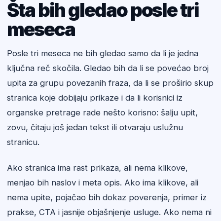
Šta bih gledao posle tri
meseca
Posle tri meseca ne bih gledao samo da li je jedna
ključna reč skočila. Gledao bih da li se povećao broj
upita za grupu povezanih fraza, da li se proširio skup
stranica koje dobijaju prikaze i da li korisnici iz
organske pretrage rade nešto korisno: šalju upit,
zovu, čitaju još jedan tekst ili otvaraju uslužnu
stranicu.
Ako stranica ima rast prikaza, ali nema klikove,
menjao bih naslov i meta opis. Ako ima klikove, ali
nema upite, pojačao bih dokaz poverenja, primer iz
prakse, CTA i jasnije objašnjenje usluge. Ako nema ni