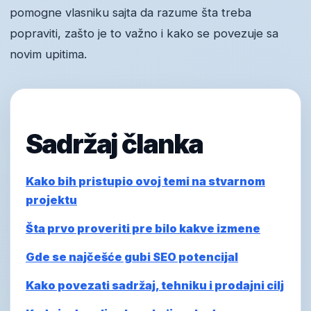
pomogne vlasniku sajta da razume šta treba
popraviti, zašto je to važno i kako se povezuje sa
novim upitima.
Sadržaj članka
Kako bih pristupio ovoj temi na stvarnom
projektu
Šta prvo proveriti pre bilo kakve izmene
Gde se najčešće gubi SEO potencijal
Kako povezati sadržaj, tehniku i prodajni cilj