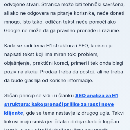
odvojene stvari. Stranica može biti tehnički savršena,
ali ako ne odgovara na pitanje korisnika, neće doneti
mnogo. Isto tako, odličan tekst neće pomoći ako
Google ne može da ga pravilno pronađe ili razume.
Kada se radi tema H1 struktura i SEO, korisno je
napisati tekst koji ima miran tok: problem,
objašnjenje, praktični koraci, primeri i tek onda blagi
poziv na akciju. Prodaja treba da postoji, ali ne treba
da bude glasnija od korisne informacije.
Sličan princip se vidi i u članku
SEO analiza za H1
struktura: kako pronaći prilike za rast i nove
klijente
, gde se tema nastavlja iz drugog ugla. Takvi
linkovi imaju smisla jer čitalac dobija sledeći logičan