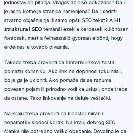
jednostavnih pitanja. Világos az első bekezdés? Da li
je jasno kome je stranica namenjena? Da li sadrži
stvarno objašnjenje ili samo opšti SEO tekst? A
H1
struktura i SEO
témánál ezek a kérdések különösen
fontosak, mert a felhasználó gyorsan eldönti, hogy
érdemes-e tovább olvasnia.
Takođe treba proveriti da li interni linkovi zaista
pomažu korisniku. Ako link ne doprinosi toku misli,
bolje ga je ukloniti. Ako pomaže da se razume
povezan pojam ili prirodno vodi ka usluzi, onda treba
da ostane. Tako linkovanje ne deluje veštački.
Na kraju treba proveriti da li postoji miran i
nenametljiv sledeći korak. Na kraju dobrog SEO
članka nije potrebno veliko obećanje. Dovoljno je da