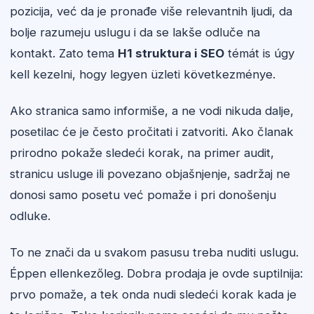
pozicija, već da je pronađe više relevantnih ljudi, da
bolje razumeju uslugu i da se lakše odluče na
kontakt. Zato tema
H1 struktura i SEO
témát is úgy
kell kezelni, hogy legyen üzleti következménye.
Ako stranica samo informiše, a ne vodi nikuda dalje,
posetilac će je često pročitati i zatvoriti. Ako članak
prirodno pokaže sledeći korak, na primer audit,
stranicu usluge ili povezano objašnjenje, sadržaj ne
donosi samo posetu već pomaže i pri donošenju
odluke.
To ne znači da u svakom pasusu treba nuditi uslugu.
Éppen ellenkezőleg. Dobra prodaja je ovde suptilnija:
prvo pomaže, a tek onda nudi sledeći korak kada je