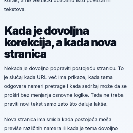
korak, a ne veštački ubačenu listu povezanih
tekstova.
Kada je dovoljna
korekcija, a kada nova
stranica
Nekada je dovoljno popraviti postojeću stranicu. To
je slučaj kada URL već ima prikaze, kada tema
odgovara nameri pretrage i kada sadržaj može da se
proširi bez menjanja osnovne logike. Tada ne treba
praviti novi tekst samo zato što deluje lakše.
Nova stranica ima smisla kada postojeća meša
previše različitih namera ili kada je tema dovoljno