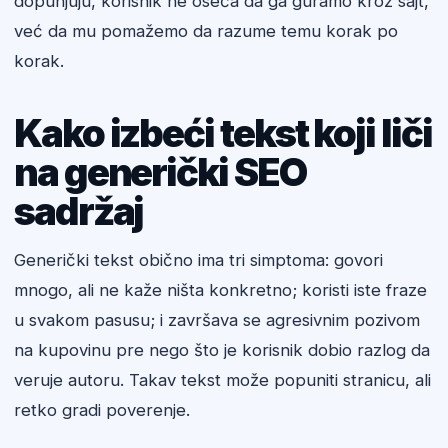
dopunjuju, korisnik ne oseća da ga guramo kroz sajt,
već da mu pomažemo da razume temu korak po
korak.
Kako izbeći tekst koji liči
na generički SEO
sadržaj
Generički tekst obično ima tri simptoma: govori
mnogo, ali ne kaže ništa konkretno; koristi iste fraze
u svakom pasusu; i završava se agresivnim pozivom
na kupovinu pre nego što je korisnik dobio razlog da
veruje autoru. Takav tekst može popuniti stranicu, ali
retko gradi poverenje.