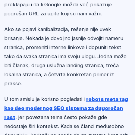
preklapaju i da li Google možda već prikazuje
pogrešan URL za upite koji su nam važni.
Ako se pojavi kanibalizacija, rešenje nije uvek
brisanje. Nekada je dovoljno jasnije odvojiti nameru
stranica, promeniti interne linkove i dopuniti tekst
tako da svaka stranica ima svoju ulogu. Jedna može
biti članak, druga uslužna landing stranica, treća
lokalna stranica, a četvrta konkretan primer iz
prakse.
U tom smislu je korisno pogledati i
robots meta tag
kao deo modernog SEO sistema za dugoročan
rast
, jer povezana tema često pokaže gde
nedostaje širi kontekst. Kada se članci međusobno