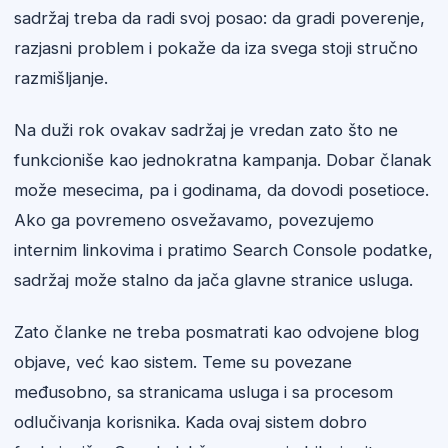
sadržaj treba da radi svoj posao: da gradi poverenje,
razjasni problem i pokaže da iza svega stoji stručno
razmišljanje.
Na duži rok ovakav sadržaj je vredan zato što ne
funkcioniše kao jednokratna kampanja. Dobar članak
može mesecima, pa i godinama, da dovodi posetioce.
Ako ga povremeno osvežavamo, povezujemo
internim linkovima i pratimo Search Console podatke,
sadržaj može stalno da jača glavne stranice usluga.
Zato članke ne treba posmatrati kao odvojene blog
objave, već kao sistem. Teme su povezane
međusobno, sa stranicama usluga i sa procesom
odlučivanja korisnika. Kada ovaj sistem dobro