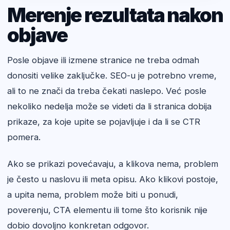
Merenje rezultata nakon
objave
Posle objave ili izmene stranice ne treba odmah
donositi velike zaključke. SEO-u je potrebno vreme,
ali to ne znači da treba čekati naslepo. Već posle
nekoliko nedelja može se videti da li stranica dobija
prikaze, za koje upite se pojavljuje i da li se CTR
pomera.
Ako se prikazi povećavaju, a klikova nema, problem
je često u naslovu ili meta opisu. Ako klikovi postoje,
a upita nema, problem može biti u ponudi,
poverenju, CTA elementu ili tome što korisnik nije
dobio dovoljno konkretan odgovor.