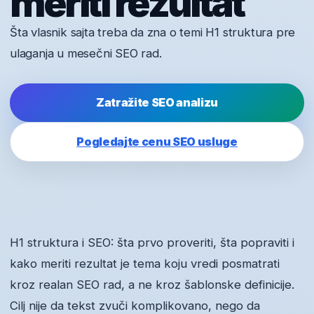
meriti rezultat
Šta vlasnik sajta treba da zna o temi H1 struktura pre
ulaganja u mesečni SEO rad.
Zatražite SEO analizu
Pogledajte cenu SEO usluge
H1 struktura i SEO: šta prvo proveriti, šta popraviti i
kako meriti rezultat je tema koju vredi posmatrati
kroz realan SEO rad, a ne kroz šablonske definicije.
Cilj nije da tekst zvuči komplikovano, nego da