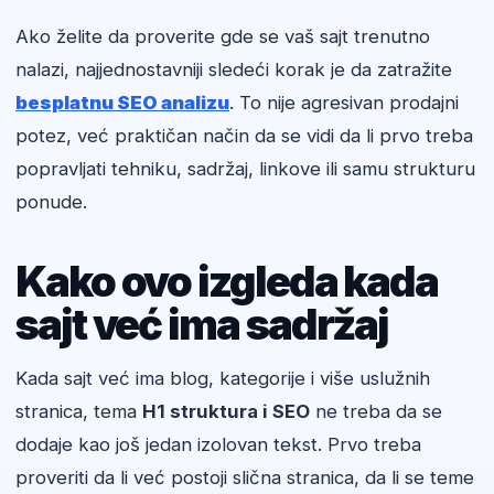
Ako želite da proverite gde se vaš sajt trenutno
nalazi, najjednostavniji sledeći korak je da zatražite
besplatnu SEO analizu
. To nije agresivan prodajni
potez, već praktičan način da se vidi da li prvo treba
popravljati tehniku, sadržaj, linkove ili samu strukturu
ponude.
Kako ovo izgleda kada
sajt već ima sadržaj
Kada sajt već ima blog, kategorije i više uslužnih
stranica, tema
H1 struktura i SEO
ne treba da se
dodaje kao još jedan izolovan tekst. Prvo treba
proveriti da li već postoji slična stranica, da li se teme