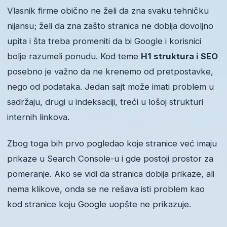
Vlasnik firme obično ne želi da zna svaku tehničku
nijansu; želi da zna zašto stranica ne dobija dovoljno
upita i šta treba promeniti da bi Google i korisnici
bolje razumeli ponudu. Kod teme
H1 struktura i SEO
posebno je važno da ne krenemo od pretpostavke,
nego od podataka. Jedan sajt može imati problem u
sadržaju, drugi u indeksaciji, treći u lošoj strukturi
internih linkova.
Zbog toga bih prvo pogledao koje stranice već imaju
prikaze u Search Console-u i gde postoji prostor za
pomeranje. Ako se vidi da stranica dobija prikaze, ali
nema klikove, onda se ne rešava isti problem kao
kod stranice koju Google uopšte ne prikazuje.