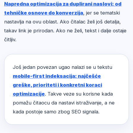
Napredna optimizacija za duplirani naslovi: od
tehničke osnove do konverzija
, jer se tematski
nastavlja na ovu oblast. Ako čitalac želi još detalja,
takav link je prirodan. Ako ne želi, tekst i dalje ostaje
čitljiv.
Još jedan povezan ugao nalazi se u tekstu
mobile-first indeksacija: najčešće
greške, prioriteti i konkretni koraci
optimizacije
. Takve veze su korisne kada
pomažu čitaocu da nastavi istraživanje, a ne
kada postoje samo zbog SEO signala.