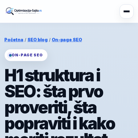
Početna
/
SEO blog
/
On-page SEO
ON-PAGE SEO
H1 struktura i
SEO: šta prvo
proveriti, šta
popraviti i kako