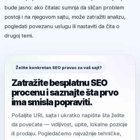
bude jasno: ako čitalac sumnja da sličan problem
postoji i na njegovom sajtu, može zatražiti analizu,
pogledati povezanu uslugu ili nastaviti da čita o
drugoj temi.
Želite konkretan SEO pravac za vaš sajt?
Zatražite besplatnu SEO
procenu i saznajte šta prvo
ima smisla popraviti.
Pošaljite URL sajta i ukratko napišite šta želite
da povećate — vidljivost, upite, lokalne pozicije
ili prodaju. Pogledaćemo najvažnije tehničke,