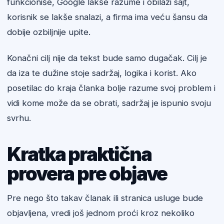
funkcioniše, Google lakše razume i obilazi sajt,
korisnik se lakše snalazi, a firma ima veću šansu da
dobije ozbiljnije upite.
Konačni cilj nije da tekst bude samo dugačak. Cilj je
da iza te dužine stoje sadržaj, logika i korist. Ako
posetilac do kraja članka bolje razume svoj problem i
vidi kome može da se obrati, sadržaj je ispunio svoju
svrhu.
Kratka praktična
provera pre objave
Pre nego što takav članak ili stranica usluge bude
objavljena, vredi još jednom proći kroz nekoliko