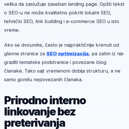
velika da zaslužuje zaseban landing page. Opšti tekst
o SEO-u ne može kvalitetno pokriti lokalni SEO,
tehnički SEO, link building i e-commerce SEO u isto
vreme.
Ako se dvoumite, često je najpraktičnije krenuti od
glavne stranice za
SEO optimizacija
, pa zatim iz nje
graditi tematske podstranice i povezane blog
članake. Tako sajt vremenom dobija strukturu, a ne
samo gomilu nepovezanih članaka.
Prirodno interno
linkovanje bez
preterivanja