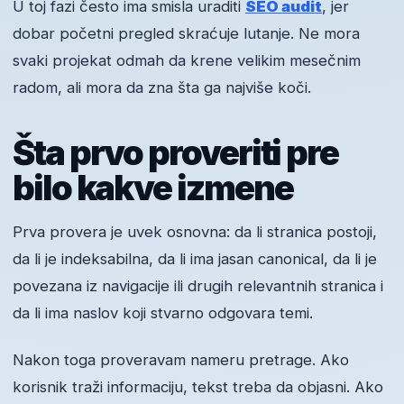
U toj fazi često ima smisla uraditi
SEO audit
, jer
dobar početni pregled skraćuje lutanje. Ne mora
svaki projekat odmah da krene velikim mesečnim
radom, ali mora da zna šta ga najviše koči.
Šta prvo proveriti pre
bilo kakve izmene
Prva provera je uvek osnovna: da li stranica postoji,
da li je indeksabilna, da li ima jasan canonical, da li je
povezana iz navigacije ili drugih relevantnih stranica i
da li ima naslov koji stvarno odgovara temi.
Nakon toga proveravam nameru pretrage. Ako
korisnik traži informaciju, tekst treba da objasni. Ako