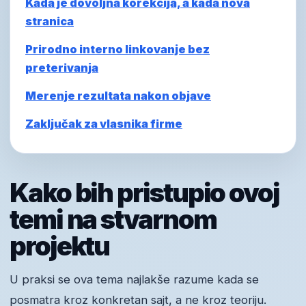
Kada je dovoljna korekcija, a kada nova
stranica
Prirodno interno linkovanje bez
preterivanja
Merenje rezultata nakon objave
Zaključak za vlasnika firme
Kako bih pristupio ovoj
temi na stvarnom
projektu
U praksi se ova tema najlakše razume kada se
posmatra kroz konkretan sajt, a ne kroz teoriju.