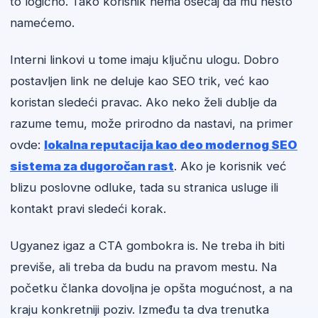
to logično. Tako korisnik nema osećaj da mu nešto
namećemo.
Interni linkovi u tome imaju ključnu ulogu. Dobro
postavljen link ne deluje kao SEO trik, već kao
koristan sledeći pravac. Ako neko želi dublje da
razume temu, može prirodno da nastavi, na primer
ovde:
lokalna reputacija kao deo modernog SEO
sistema za dugoročan rast
. Ako je korisnik već
blizu poslovne odluke, tada su stranica usluge ili
kontakt pravi sledeći korak.
Ugyanez igaz a CTA gombokra is. Ne treba ih biti
previše, ali treba da budu na pravom mestu. Na
početku članka dovoljna je opšta mogućnost, a na
kraju konkretniji poziv. Između ta dva trenutka