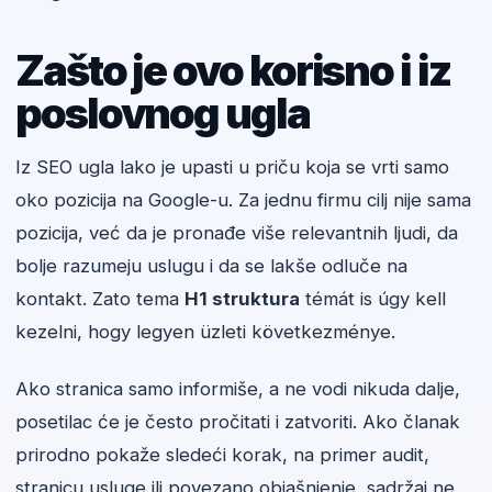
Zašto je ovo korisno i iz
poslovnog ugla
Iz SEO ugla lako je upasti u priču koja se vrti samo
oko pozicija na Google-u. Za jednu firmu cilj nije sama
pozicija, već da je pronađe više relevantnih ljudi, da
bolje razumeju uslugu i da se lakše odluče na
kontakt. Zato tema
H1 struktura
témát is úgy kell
kezelni, hogy legyen üzleti következménye.
Ako stranica samo informiše, a ne vodi nikuda dalje,
posetilac će je često pročitati i zatvoriti. Ako članak
prirodno pokaže sledeći korak, na primer audit,
stranicu usluge ili povezano objašnjenje, sadržaj ne