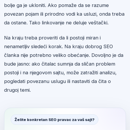
bolje ga je ukloniti. Ako pomaže da se razume
povezan pojam ili prirodno vodi ka usluzi, onda treba
da ostane. Tako linkovanje ne deluje veštački.
Na kraju treba proveriti da li postoji miran i
nenametljiv sledeći korak. Na kraju dobrog SEO
članka nije potrebno veliko obećanje. Dovoljno je da
bude jasno: ako čitalac sumnja da sličan problem
postoji i na njegovom sajtu, može zatražiti analizu,
pogledati povezanu uslugu ili nastaviti da čita o
drugoj temi.
Želite konkretan SEO pravac za vaš sajt?