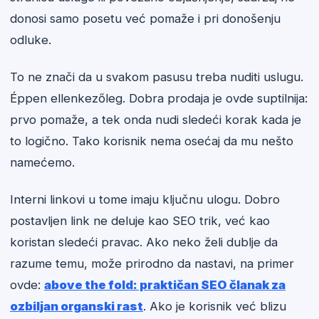
donosi samo posetu već pomaže i pri donošenju
odluke.
To ne znači da u svakom pasusu treba nuditi uslugu.
Éppen ellenkezőleg. Dobra prodaja je ovde suptilnija:
prvo pomaže, a tek onda nudi sledeći korak kada je
to logično. Tako korisnik nema osećaj da mu nešto
namećemo.
Interni linkovi u tome imaju ključnu ulogu. Dobro
postavljen link ne deluje kao SEO trik, već kao
koristan sledeći pravac. Ako neko želi dublje da
razume temu, može prirodno da nastavi, na primer
ovde:
above the fold: praktičan SEO članak za
ozbiljan organski rast
. Ako je korisnik već blizu