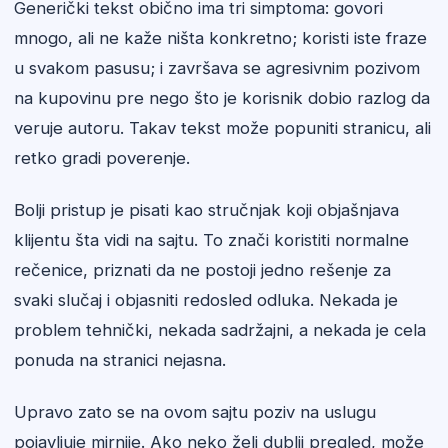
Generički tekst obično ima tri simptoma: govori
mnogo, ali ne kaže ništa konkretno; koristi iste fraze
u svakom pasusu; i završava se agresivnim pozivom
na kupovinu pre nego što je korisnik dobio razlog da
veruje autoru. Takav tekst može popuniti stranicu, ali
retko gradi poverenje.
Bolji pristup je pisati kao stručnjak koji objašnjava
klijentu šta vidi na sajtu. To znači koristiti normalne
rečenice, priznati da ne postoji jedno rešenje za
svaki slučaj i objasniti redosled odluka. Nekada je
problem tehnički, nekada sadržajni, a nekada je cela
ponuda na stranici nejasna.
Upravo zato se na ovom sajtu poziv na uslugu
pojavljuje mirnije. Ako neko želi dublji pregled, može