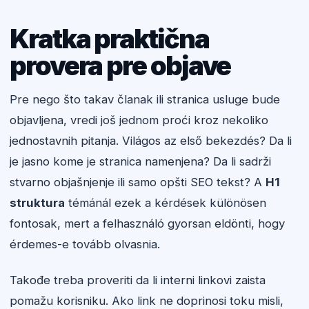
Kratka praktična
provera pre objave
Pre nego što takav članak ili stranica usluge bude
objavljena, vredi još jednom proći kroz nekoliko
jednostavnih pitanja. Világos az első bekezdés? Da li
je jasno kome je stranica namenjena? Da li sadrži
stvarno objašnjenje ili samo opšti SEO tekst? A
H1
struktura
témánál ezek a kérdések különösen
fontosak, mert a felhasználó gyorsan eldönti, hogy
érdemes-e tovább olvasnia.
Takođe treba proveriti da li interni linkovi zaista
pomažu korisniku. Ako link ne doprinosi toku misli,