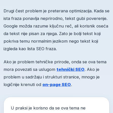
Drugi čest problem je preterana optimizacija. Kada se
ista fraza ponavlja neprirodno, tekst gubi poverenje.
Google možda razume ključnu reč, ali korisnik oseća
da tekst nije pisan za njega. Zato je bolji tekst koji
pokriva temu normalnim jezikom nego tekst koji
izgleda kao lista SEO fraza.
Ako je problem tehničke prirode, onda se ova tema
mora povezati sa uslugom
tehnički SEO
. Ako je
problem u sadržaju i strukturi stranice, mnogo je
logičnije krenuti od
on-page SEO
.
U praksi je korisno da se ova tema ne