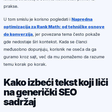
prakse.
U tom smislu je korisno pogledati i
Napredna
optimizacija za Rank Math: od tehničke osnove
do konverzija
, jer povezana tema često pokaže
gde nedostaje širi kontekst. Kada se članci
međusobno dopunjuju, korisnik ne oseća da ga
guramo kroz sajt, već da mu pomažemo da razume
temu korak po korak.
Kako izbeći tekst koji liči
na generički SEO
sadržaj