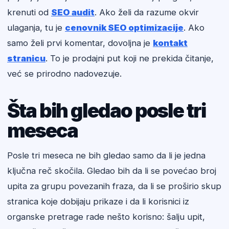
krenuti od
SEO audit
. Ako želi da razume okvir
ulaganja, tu je
cenovnik SEO optimizacije
. Ako
samo želi prvi komentar, dovoljna je
kontakt
stranicu
. To je prodajni put koji ne prekida čitanje,
već se prirodno nadovezuje.
Šta bih gledao posle tri
meseca
Posle tri meseca ne bih gledao samo da li je jedna
ključna reč skočila. Gledao bih da li se povećao broj
upita za grupu povezanih fraza, da li se proširio skup
stranica koje dobijaju prikaze i da li korisnici iz
organske pretrage rade nešto korisno: šalju upit,