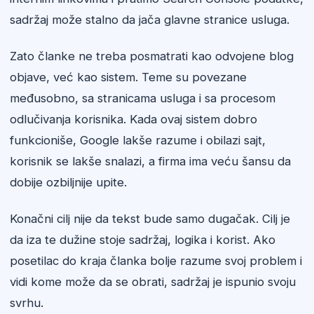
sadržaj može stalno da jača glavne stranice usluga.
Zato članke ne treba posmatrati kao odvojene blog
objave, već kao sistem. Teme su povezane
međusobno, sa stranicama usluga i sa procesom
odlučivanja korisnika. Kada ovaj sistem dobro
funkcioniše, Google lakše razume i obilazi sajt,
korisnik se lakše snalazi, a firma ima veću šansu da
dobije ozbiljnije upite.
Konačni cilj nije da tekst bude samo dugačak. Cilj je
da iza te dužine stoje sadržaj, logika i korist. Ako
posetilac do kraja članka bolje razume svoj problem i
vidi kome može da se obrati, sadržaj je ispunio svoju
svrhu.