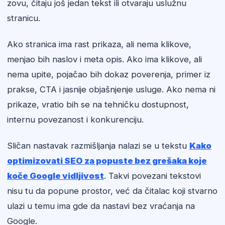
zovu, čitaju još jedan tekst ili otvaraju uslužnu
stranicu.
Ako stranica ima rast prikaza, ali nema klikove,
menjao bih naslov i meta opis. Ako ima klikove, ali
nema upite, pojačao bih dokaz poverenja, primer iz
prakse, CTA i jasnije objašnjenje usluge. Ako nema ni
prikaze, vratio bih se na tehničku dostupnost,
internu povezanost i konkurenciju.
Sličan nastavak razmišljanja nalazi se u tekstu
Kako
optimizovati SEO za popuste bez grešaka koje
koče Google vidljivost
. Takvi povezani tekstovi
nisu tu da popune prostor, već da čitalac koji stvarno
ulazi u temu ima gde da nastavi bez vraćanja na
Google.