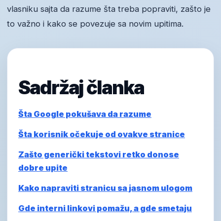
vlasniku sajta da razume šta treba popraviti, zašto je
to važno i kako se povezuje sa novim upitima.
Sadržaj članka
Šta Google pokušava da razume
Šta korisnik očekuje od ovakve stranice
Zašto generički tekstovi retko donose
dobre upite
Kako napraviti stranicu sa jasnom ulogom
Gde interni linkovi pomažu, a gde smetaju