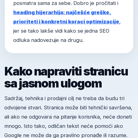
posmatra sama za sebe. Dobro je pročitati i
heading hijerarhija: najčešće greške,
prioriteti i konkretni koraci optimizacije
,
jer se tako lakše vidi kako se jedna SEO
odluka nadovezuje na drugu.
Kako napraviti stranicu
sa jasnom ulogom
Sadržaj, tehnika i prodajni cilj ne treba da budu tri
odvojene stvari. Stranica može biti tehnički savršena,
ali ako ne odgovara na pitanje korisnika, neće doneti
mnogo. Isto tako, odličan tekst neće pomoći ako
Google ne može da ga pravilno pronađe ili razume.