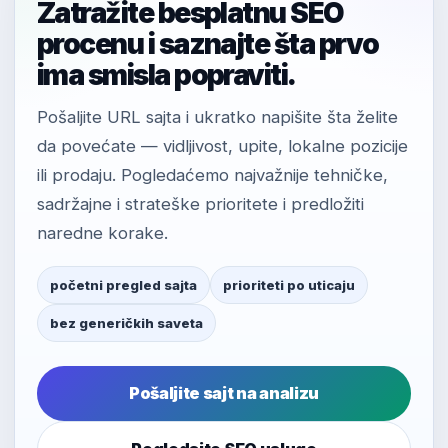
Zatražite besplatnu SEO
procenu i saznajte šta prvo
ima smisla popraviti.
Pošaljite URL sajta i ukratko napišite šta želite
da povećate — vidljivost, upite, lokalne pozicije
ili prodaju. Pogledaćemo najvažnije tehničke,
sadržajne i strateške prioritete i predložiti
naredne korake.
početni pregled sajta
prioriteti po uticaju
bez generičkih saveta
Pošaljite sajt na analizu