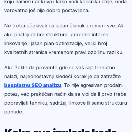
koju nameru pokriva i kako vodi korisnika dalje, onda
verovatno još nije dobro postavljena.
Ne treba očekivati da jedan članak promeni sve. Ali
ako postoji dobra struktura, prirodno interno
linkovanje i jasan plan optimizacije, veliki broj
kvalitetnih stranica vremenom pravi ozbiljnu razliku.
Ako želite da proverite gde se vaš sajt trenutno
nalazi, najjednostavniji sledeći korak je da zatražite
besplatnu SEO analizu
. To nije agresivan prodajni
potez, već praktičan način da se vidi da li prvo treba
popravljati tehniku, sadržaj, linkove ili samu strukturu
ponude.