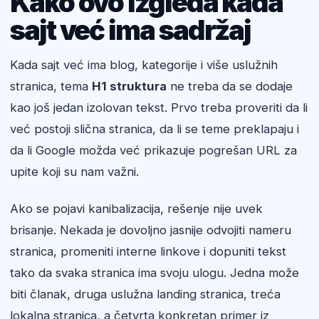
Kako ovo izgleda kada
sajt već ima sadržaj
Kada sajt već ima blog, kategorije i više uslužnih
stranica, tema
H1 struktura
ne treba da se dodaje
kao još jedan izolovan tekst. Prvo treba proveriti da li
već postoji slična stranica, da li se teme preklapaju i
da li Google možda već prikazuje pogrešan URL za
upite koji su nam važni.
Ako se pojavi kanibalizacija, rešenje nije uvek
brisanje. Nekada je dovoljno jasnije odvojiti nameru
stranica, promeniti interne linkove i dopuniti tekst
tako da svaka stranica ima svoju ulogu. Jedna može
biti članak, druga uslužna landing stranica, treća
lokalna stranica, a četvrta konkretan primer iz