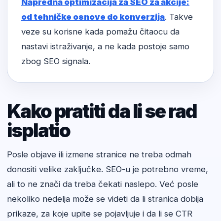
Napredna optimizacija za SEO za akcije:
od tehničke osnove do konverzija
. Takve
veze su korisne kada pomažu čitaocu da
nastavi istraživanje, a ne kada postoje samo
zbog SEO signala.
Kako pratiti da li se rad
isplatio
Posle objave ili izmene stranice ne treba odmah
donositi velike zaključke. SEO-u je potrebno vreme,
ali to ne znači da treba čekati naslepo. Već posle
nekoliko nedelja može se videti da li stranica dobija
prikaze, za koje upite se pojavljuje i da li se CTR