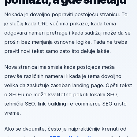
Nekada je dovoljno popraviti postojeću stranicu. To
je slučaj kada URL već ima prikaze, kada tema
odgovara nameri pretrage i kada sadržaj može da se
proširi bez menjanja osnovne logike. Tada ne treba
praviti novi tekst samo zato što deluje lakše.
Nova stranica ima smisla kada postojeća meša
previše različitih namera ili kada je tema dovoljno
velika da zaslužuje zaseban landing page. Opšti tekst
o SEO-u ne može kvalitetno pokriti lokalni SEO,
tehnički SEO, link building i e-commerce SEO u isto
vreme.
Ako se dvoumite, često je najpraktičnije krenuti od