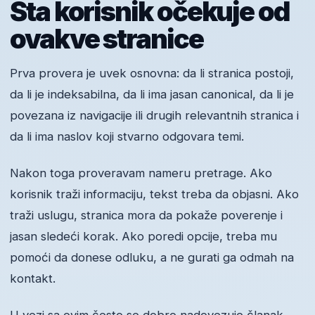
Šta korisnik očekuje od
ovakve stranice
Prva provera je uvek osnovna: da li stranica postoji,
da li je indeksabilna, da li ima jasan canonical, da li je
povezana iz navigacije ili drugih relevantnih stranica i
da li ima naslov koji stvarno odgovara temi.
Nakon toga proveravam nameru pretrage. Ako
korisnik traži informaciju, tekst treba da objasni. Ako
traži uslugu, stranica mora da pokaže poverenje i
jasan sledeći korak. Ako poredi opcije, treba mu
pomoći da donese odluku, a ne gurati ga odmah na
kontakt.