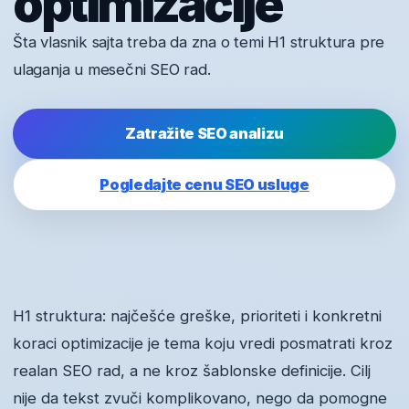
optimizacije
Šta vlasnik sajta treba da zna o temi H1 struktura pre
ulaganja u mesečni SEO rad.
Zatražite SEO analizu
Pogledajte cenu SEO usluge
H1 struktura: najčešće greške, prioriteti i konkretni
koraci optimizacije je tema koju vredi posmatrati kroz
realan SEO rad, a ne kroz šablonske definicije. Cilj
nije da tekst zvuči komplikovano, nego da pomogne