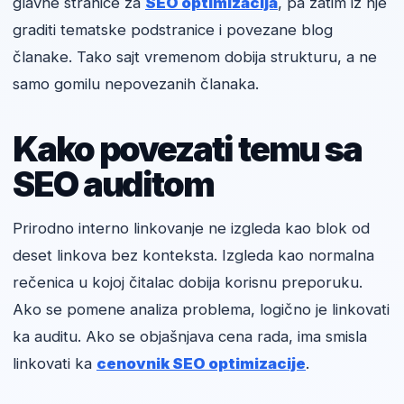
glavne stranice za
SEO optimizacija
, pa zatim iz nje
graditi tematske podstranice i povezane blog
članake. Tako sajt vremenom dobija strukturu, a ne
samo gomilu nepovezanih članaka.
Kako povezati temu sa
SEO auditom
Prirodno interno linkovanje ne izgleda kao blok od
deset linkova bez konteksta. Izgleda kao normalna
rečenica u kojoj čitalac dobija korisnu preporuku.
Ako se pomene analiza problema, logično je linkovati
ka auditu. Ako se objašnjava cena rada, ima smisla
linkovati ka
cenovnik SEO optimizacije
.