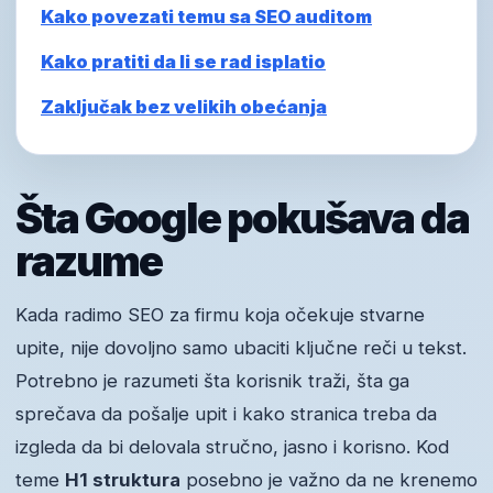
Kako povezati temu sa SEO auditom
Kako pratiti da li se rad isplatio
Zaključak bez velikih obećanja
Šta Google pokušava da
razume
Kada radimo SEO za firmu koja očekuje stvarne
upite, nije dovoljno samo ubaciti ključne reči u tekst.
Potrebno je razumeti šta korisnik traži, šta ga
sprečava da pošalje upit i kako stranica treba da
izgleda da bi delovala stručno, jasno i korisno. Kod
teme
H1 struktura
posebno je važno da ne krenemo