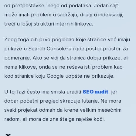
od pretpostavke, nego od podataka. Jedan sajt
može imati problem u sadržaju, drugi u indeksaciji,
treći u lošoj strukturi internih linkova.
Zbog toga bih prvo pogledao koje stranice već imaju
prikaze u Search Console-u i gde postoji prostor za
pomeranje. Ako se vidi da stranica dobija prikaze, ali
nema klikove, onda se ne rešava isti problem kao
kod stranice koju Google uopšte ne prikazuje.
U toj fazi često ima smisla uraditi
SEO audit
, jer
dobar početni pregled skraćuje lutanje. Ne mora
svaki projekat odmah da krene velikim mesečnim
radom, ali mora da zna šta ga najviše koči.