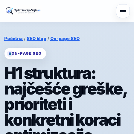
Početna
/
SEO blog
/
On-page SEO
ON-PAGE SEO
H1 struktura:
najčešće greške,
prioriteti i
konkretni koraci