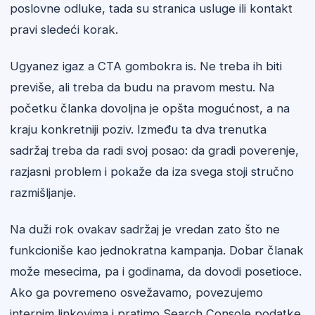
poslovne odluke, tada su stranica usluge ili kontakt
pravi sledeći korak.
Ugyanez igaz a CTA gombokra is. Ne treba ih biti
previše, ali treba da budu na pravom mestu. Na
početku članka dovoljna je opšta mogućnost, a na
kraju konkretniji poziv. Između ta dva trenutka
sadržaj treba da radi svoj posao: da gradi poverenje,
razjasni problem i pokaže da iza svega stoji stručno
razmišljanje.
Na duži rok ovakav sadržaj je vredan zato što ne
funkcioniše kao jednokratna kampanja. Dobar članak
može mesecima, pa i godinama, da dovodi posetioce.
Ako ga povremeno osvežavamo, povezujemo
internim linkovima i pratimo Search Console podatke,