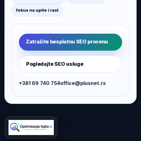
fokus na upite i rast
Zatražite besplatnu SEO procenu
Pogledajte SEO usluge
+381 69 740 754
office@plusnet.rs