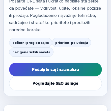
Pošaljite URL sajta i ukratko napišite šta želite
da povećate — vidljivost, upite, lokalne pozicije
ili prodaju. Pogledaćemo najvažnije tehničke,
sadržajne i strateške prioritete i predložiti
naredne korake.
početni pregled sajta
prioriteti po uticaju
bez generičkih saveta
Pošaljite sajt na analizu
Pogledajte SEO usluge