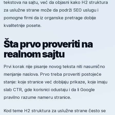
tekstova na sajtu, već da objasni kako H2 struktura
za uslužne strane može da podrži SEO uslugu i
pomogne firmi da iz organske pretrage dobije
kvalitetnije posete.
Šta prvo proveriti na
realnom sajtu
Prvi korak nije pisanje novog teksta niti nasumično
menjanje naslova. Prvo treba proveriti postojeće
stanje: koje stranice već dobijaju prikaze, koje imaju
slab CTR, gde korisnici odustaju i da li Google
pravilno razume nameru stranice.
Kod teme H2 struktura za uslužne strane često se