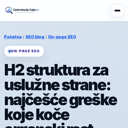
Početna
/
SEO blog
/
On-page SEO
ON-PAGE SEO
H2 struktura za
uslužne strane:
najčešće greške
koje koče