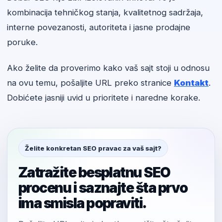
kombinacija tehničkog stanja, kvalitetnog sadržaja,
interne povezanosti, autoriteta i jasne prodajne
poruke.
Ako želite da proverimo kako vaš sajt stoji u odnosu
na ovu temu, pošaljite URL preko stranice
Kontakt
.
Dobićete jasniji uvid u prioritete i naredne korake.
Želite konkretan SEO pravac za vaš sajt?
Zatražite besplatnu SEO
procenu i saznajte šta prvo
ima smisla popraviti.