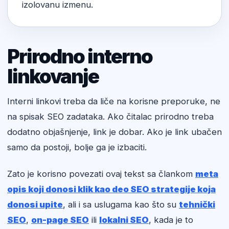
izolovanu izmenu.
Prirodno interno
linkovanje
Interni linkovi treba da liče na korisne preporuke, ne
na spisak SEO zadataka. Ako čitalac prirodno treba
dodatno objašnjenje, link je dobar. Ako je link ubačen
samo da postoji, bolje ga je izbaciti.
Zato je korisno povezati ovaj tekst sa člankom
meta
opis koji donosi klik kao deo SEO strategije koja
donosi upite
, ali i sa uslugama kao što su
tehnički
SEO
,
on-page SEO
ili
lokalni SEO
, kada je to