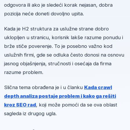
odgovora ili ako je sledeći korak nejasan, dobra
pozicija neće doneti dovoljno upita.
Kada je H2 struktura za uslužne strane dobro
uklopljen u stranicu, korisnik lakše razume ponudu i
brže stiče poverenje. To je posebno važno kod
uslužnih firmi, gde se odluka često donosi na osnovu
jasnog objašnjenja, stručnosti i osećaja da firma
razume problem.
Slična tema obrađena je i u članku
Kada crawl
depth analiza postaje problem i kako ga rešiti
kroz SEO rad
, koji može pomoći da se ova oblast
sagleda iz drugog ugla.