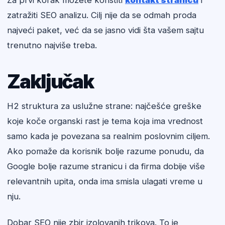
Za prvi korak možete koristiti
kontakt stranicu
i
zatražiti SEO analizu. Cilj nije da se odmah proda
najveći paket, već da se jasno vidi šta vašem sajtu
trenutno najviše treba.
Zaključak
H2 struktura za uslužne strane: najčešće greške
koje koče organski rast je tema koja ima vrednost
samo kada je povezana sa realnim poslovnim ciljem.
Ako pomaže da korisnik bolje razume ponudu, da
Google bolje razume stranicu i da firma dobije više
relevantnih upita, onda ima smisla ulagati vreme u
nju.
Dobar SEO nije zbir izolovanih trikova. To je