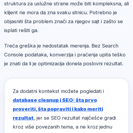
struktura za uslužne strane može biti kompleksna, ali
klijent ne mora da zna svaku sitnicu. Potrebno je
objasniti šta problem znači za njegov sajt i zašto se
isplati rešiti ga.
Treća greška je nedostatak merenja. Bez Search
Console podataka, konverzija i praćenja upita teško
je znati da li je optimizacija donela poslovni rezultat.
Za dodatni kontekst možete pogledati i
database cleanup i SEO: šta prvo
proveriti, šta popraviti i kako meriti
rezultat
, jer se SEO rezultat najčešće gradi
kroz više povezanih tema, a ne kroz jednu