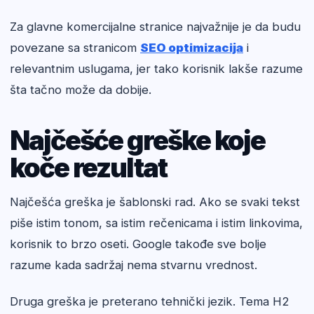
Za glavne komercijalne stranice najvažnije je da budu
povezane sa stranicom
SEO optimizacija
i
relevantnim uslugama, jer tako korisnik lakše razume
šta tačno može da dobije.
Najčešće greške koje
koče rezultat
Najčešća greška je šablonski rad. Ako se svaki tekst
piše istim tonom, sa istim rečenicama i istim linkovima,
korisnik to brzo oseti. Google takođe sve bolje
razume kada sadržaj nema stvarnu vrednost.
Druga greška je preterano tehnički jezik. Tema H2