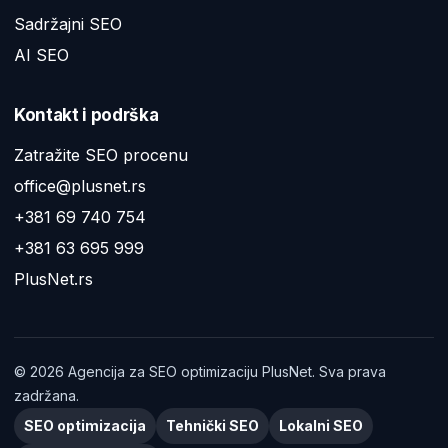
Sadržajni SEO
AI SEO
Kontakt i podrška
Zatražite SEO procenu
office@plusnet.rs
+381 69 740 754
+381 63 695 999
PlusNet.rs
©
2026
Agencija za SEO optimizaciju PlusNet. Sva prava
zadržana.
SEO optimizacija
Tehnički SEO
Lokalni SEO