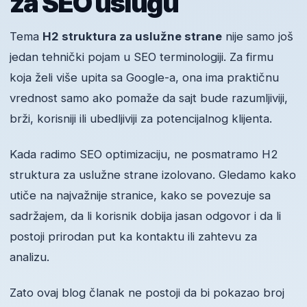
za SEO uslugu
Tema
H2 struktura za uslužne strane
nije samo još
jedan tehnički pojam u SEO terminologiji. Za firmu
koja želi više upita sa Google-a, ona ima praktičnu
vrednost samo ako pomaže da sajt bude razumljiviji,
brži, korisniji ili ubedljiviji za potencijalnog klijenta.
Kada radimo SEO optimizaciju, ne posmatramo H2
struktura za uslužne strane izolovano. Gledamo kako
utiče na najvažnije stranice, kako se povezuje sa
sadržajem, da li korisnik dobija jasan odgovor i da li
postoji prirodan put ka kontaktu ili zahtevu za
analizu.
Zato ovaj blog članak ne postoji da bi pokazao broj