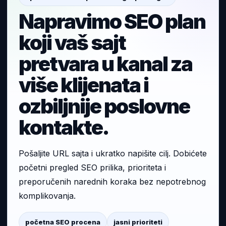
Napravimo SEO plan
koji vaš sajt
pretvara u kanal za
više klijenata i
ozbiljnije poslovne
kontakte.
Pošaljite URL sajta i ukratko napišite cilj. Dobićete
početni pregled SEO prilika, prioriteta i
preporučenih narednih koraka bez nepotrebnog
komplikovanja.
početna SEO procena
jasni prioriteti