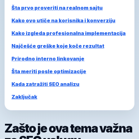
Šta prvo proveriti na realnom sajtu
Kako ovo utiče na korisnika i konverziju
Kako izgleda profesionalna implementacija
Najčešće greške koje koče rezultat
Prirodno interno linkovanje
Šta meriti posle optimizacije
Kada zatražiti SEO analizu
Zaključak
Zašto je ova tema važna