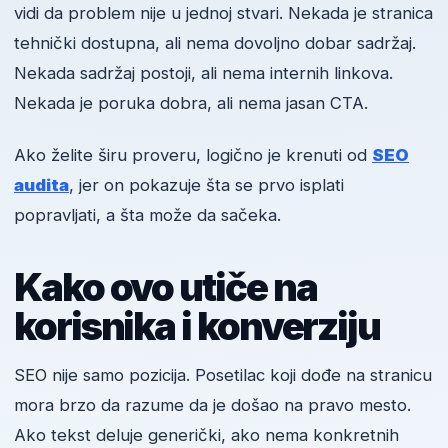
vidi da problem nije u jednoj stvari. Nekada je stranica
tehnički dostupna, ali nema dovoljno dobar sadržaj.
Nekada sadržaj postoji, ali nema internih linkova.
Nekada je poruka dobra, ali nema jasan CTA.
Ako želite širu proveru, logično je krenuti od
SEO
audita
, jer on pokazuje šta se prvo isplati
popravljati, a šta može da sačeka.
Kako ovo utiče na
korisnika i konverziju
SEO nije samo pozicija. Posetilac koji dođe na stranicu
mora brzo da razume da je došao na pravo mesto.
Ako tekst deluje generički, ako nema konkretnih