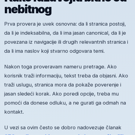
nebitnog
Prva provera je uvek osnovna: da li stranica postoji,
da li je indeksabilna, da li ima jasan canonical, da li je
povezana iz navigacije ili drugih relevantnih stranica i
da li ima naslov koji stvarno odgovara temi.
Nakon toga proveravam nameru pretrage. Ako
korisnik traži informaciju, tekst treba da objasni. Ako
traži uslugu, stranica mora da pokaže poverenje i
jasan sledeći korak. Ako poredi opcije, treba mu
pomoći da donese odluku, a ne gurati ga odmah na
kontakt.
U vezi sa ovim često se dobro nadovezuje članak