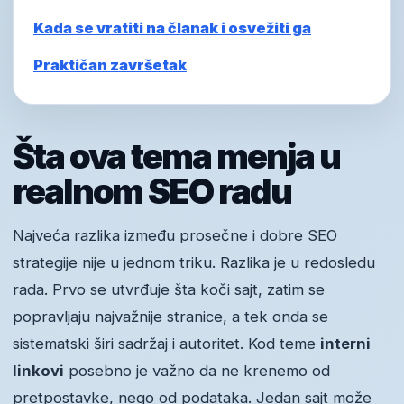
Kada se vratiti na članak i osvežiti ga
Praktičan završetak
Šta ova tema menja u
realnom SEO radu
Najveća razlika između prosečne i dobre SEO
strategije nije u jednom triku. Razlika je u redosledu
rada. Prvo se utvrđuje šta koči sajt, zatim se
popravljaju najvažnije stranice, a tek onda se
sistematski širi sadržaj i autoritet. Kod teme
interni
linkovi
posebno je važno da ne krenemo od
pretpostavke, nego od podataka. Jedan sajt može