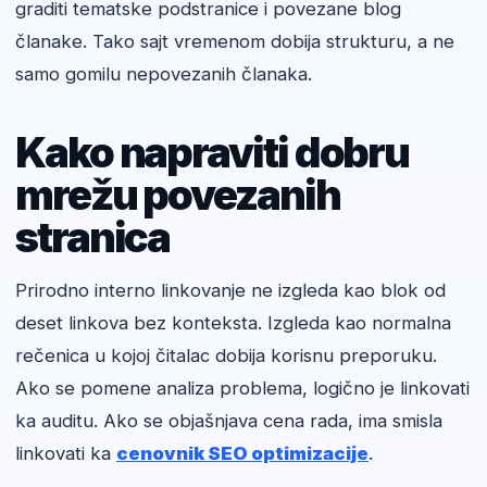
graditi tematske podstranice i povezane blog
članake. Tako sajt vremenom dobija strukturu, a ne
samo gomilu nepovezanih članaka.
Kako napraviti dobru
mrežu povezanih
stranica
Prirodno interno linkovanje ne izgleda kao blok od
deset linkova bez konteksta. Izgleda kao normalna
rečenica u kojoj čitalac dobija korisnu preporuku.
Ako se pomene analiza problema, logično je linkovati
ka auditu. Ako se objašnjava cena rada, ima smisla
linkovati ka
cenovnik SEO optimizacije
.