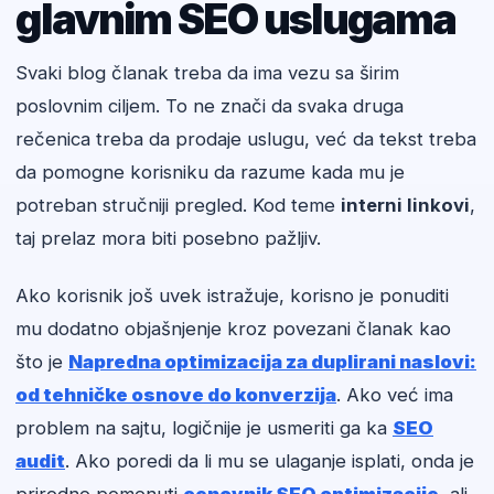
glavnim SEO uslugama
Svaki blog članak treba da ima vezu sa širim
poslovnim ciljem. To ne znači da svaka druga
rečenica treba da prodaje uslugu, već da tekst treba
da pomogne korisniku da razume kada mu je
potreban stručniji pregled. Kod teme
interni linkovi
,
taj prelaz mora biti posebno pažljiv.
Ako korisnik još uvek istražuje, korisno je ponuditi
mu dodatno objašnjenje kroz povezani članak kao
što je
Napredna optimizacija za duplirani naslovi:
od tehničke osnove do konverzija
. Ako već ima
problem na sajtu, logičnije je usmeriti ga ka
SEO
audit
. Ako poredi da li mu se ulaganje isplati, onda je