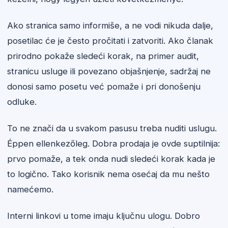
Ako stranica samo informiše, a ne vodi nikuda dalje,
posetilac će je često pročitati i zatvoriti. Ako članak
prirodno pokaže sledeći korak, na primer audit,
stranicu usluge ili povezano objašnjenje, sadržaj ne
donosi samo posetu već pomaže i pri donošenju
odluke.
To ne znači da u svakom pasusu treba nuditi uslugu.
Éppen ellenkezőleg. Dobra prodaja je ovde suptilnija:
prvo pomaže, a tek onda nudi sledeći korak kada je
to logično. Tako korisnik nema osećaj da mu nešto
namećemo.
Interni linkovi u tome imaju ključnu ulogu. Dobro