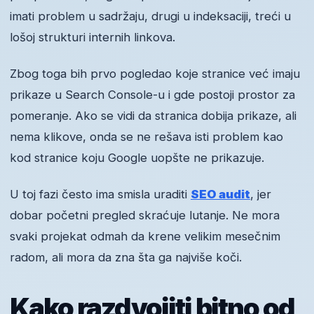
imati problem u sadržaju, drugi u indeksaciji, treći u
lošoj strukturi internih linkova.
Zbog toga bih prvo pogledao koje stranice već imaju
prikaze u Search Console-u i gde postoji prostor za
pomeranje. Ako se vidi da stranica dobija prikaze, ali
nema klikove, onda se ne rešava isti problem kao
kod stranice koju Google uopšte ne prikazuje.
U toj fazi često ima smisla uraditi
SEO audit
, jer
dobar početni pregled skraćuje lutanje. Ne mora
svaki projekat odmah da krene velikim mesečnim
radom, ali mora da zna šta ga najviše koči.
Kako razdvojiti bitno od