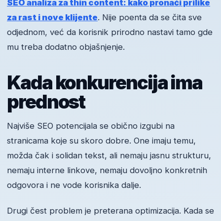
SEO analiza za thin content: kako pronaći prilike
za rast i nove klijente
. Nije poenta da se čita sve
odjednom, već da korisnik prirodno nastavi tamo gde
mu treba dodatno objašnjenje.
Kada konkurencija ima
prednost
Najviše SEO potencijala se obično izgubi na
stranicama koje su skoro dobre. One imaju temu,
možda čak i solidan tekst, ali nemaju jasnu strukturu,
nemaju interne linkove, nemaju dovoljno konkretnih
odgovora i ne vode korisnika dalje.
Drugi čest problem je preterana optimizacija. Kada se