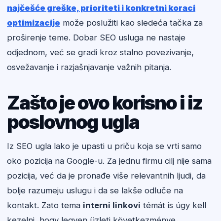
najčešće greške, prioriteti i konkretni koraci
optimizacije
može poslužiti kao sledeća tačka za
proširenje teme. Dobar SEO usluga ne nastaje
odjednom, već se gradi kroz stalno povezivanje,
osvežavanje i razjašnjavanje važnih pitanja.
Zašto je ovo korisno i iz
poslovnog ugla
Iz SEO ugla lako je upasti u priču koja se vrti samo
oko pozicija na Google-u. Za jednu firmu cilj nije sama
pozicija, već da je pronađe više relevantnih ljudi, da
bolje razumeju uslugu i da se lakše odluče na
kontakt. Zato tema
interni linkovi
témát is úgy kell
kezelni, hogy legyen üzleti következménye.