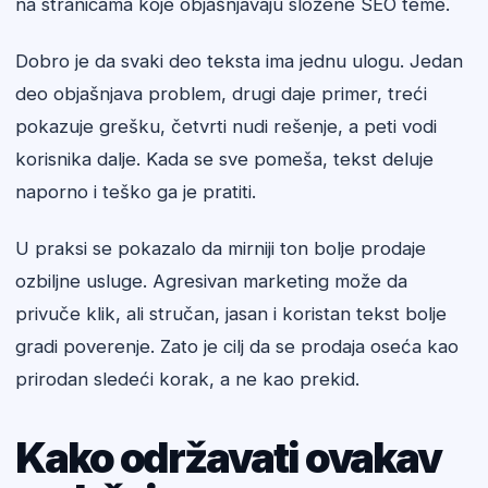
na stranicama koje objašnjavaju složene SEO teme.
Dobro je da svaki deo teksta ima jednu ulogu. Jedan
deo objašnjava problem, drugi daje primer, treći
pokazuje grešku, četvrti nudi rešenje, a peti vodi
korisnika dalje. Kada se sve pomeša, tekst deluje
naporno i teško ga je pratiti.
U praksi se pokazalo da mirniji ton bolje prodaje
ozbiljne usluge. Agresivan marketing može da
privuče klik, ali stručan, jasan i koristan tekst bolje
gradi poverenje. Zato je cilj da se prodaja oseća kao
prirodan sledeći korak, a ne kao prekid.
Kako održavati ovakav