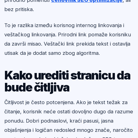
prirodno pomenuti
cenovnik SEO optimizacije
, ali
bez pritiska.
To je razlika između korisnog internog linkovanja i
veštačkog linkovanja. Prirodni link pomaže korisniku
da završi misao. Veštački link prekida tekst i ostavlja
utisak da je dodat samo zbog algoritma.
Kako urediti stranicu da
bude čitljiva
Čitljivost je često potcenjena. Ako je tekst težak za
čitanje, korisnik neće ostati dovoljno dugo da razume
ponudu. Dobri podnaslovi, kraći pasusi, jasna
objašnjenja i logičan redosled mnogo znače, naročito