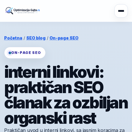
Početna
/
SEO blog
/
On-page SEO
ON-PAGE SEO
interni linkovi:
praktičan SEO
članak za ozbiljan
organski rast
Praktičan uvod u interni linkovi, sa jasnim koracima za