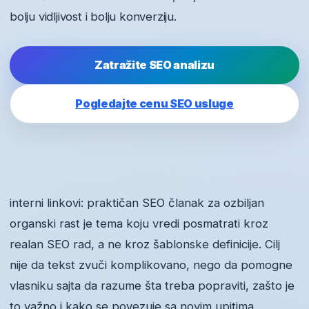
bolju vidljivost i bolju konverziju.
Zatražite SEO analizu
Pogledajte cenu SEO usluge
interni linkovi: praktičan SEO članak za ozbiljan
organski rast je tema koju vredi posmatrati kroz
realan SEO rad, a ne kroz šablonske definicije. Cilj
nije da tekst zvuči komplikovano, nego da pomogne
vlasniku sajta da razume šta treba popraviti, zašto je
to važno i kako se povezuje sa novim upitima.