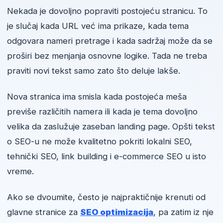
Nekada je dovoljno popraviti postojeću stranicu. To
je slučaj kada URL već ima prikaze, kada tema
odgovara nameri pretrage i kada sadržaj može da se
proširi bez menjanja osnovne logike. Tada ne treba
praviti novi tekst samo zato što deluje lakše.
Nova stranica ima smisla kada postojeća meša
previše različitih namera ili kada je tema dovoljno
velika da zaslužuje zaseban landing page. Opšti tekst
o SEO-u ne može kvalitetno pokriti lokalni SEO,
tehnički SEO, link building i e-commerce SEO u isto
vreme.
Ako se dvoumite, često je najpraktičnije krenuti od
glavne stranice za
SEO optimizacija
, pa zatim iz nje