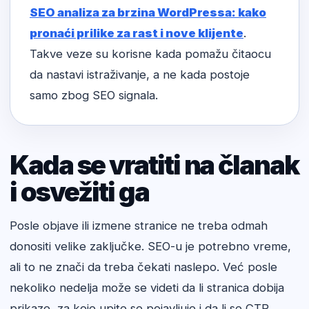
SEO analiza za brzina WordPressa: kako
pronaći prilike za rast i nove klijente
.
Takve veze su korisne kada pomažu čitaocu
da nastavi istraživanje, a ne kada postoje
samo zbog SEO signala.
Kada se vratiti na članak
i osvežiti ga
Posle objave ili izmene stranice ne treba odmah
donositi velike zaključke. SEO-u je potrebno vreme,
ali to ne znači da treba čekati naslepo. Već posle
nekoliko nedelja može se videti da li stranica dobija
prikaze, za koje upite se pojavljuje i da li se CTR