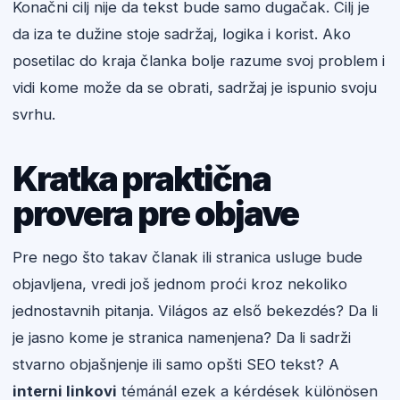
Konačni cilj nije da tekst bude samo dugačak. Cilj je
da iza te dužine stoje sadržaj, logika i korist. Ako
posetilac do kraja članka bolje razume svoj problem i
vidi kome može da se obrati, sadržaj je ispunio svoju
svrhu.
Kratka praktična
provera pre objave
Pre nego što takav članak ili stranica usluge bude
objavljena, vredi još jednom proći kroz nekoliko
jednostavnih pitanja. Világos az első bekezdés? Da li
je jasno kome je stranica namenjena? Da li sadrži
stvarno objašnjenje ili samo opšti SEO tekst? A
interni linkovi
témánál ezek a kérdések különösen