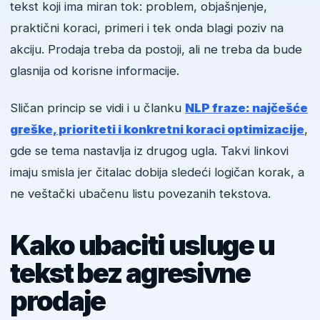
tekst koji ima miran tok: problem, objašnjenje,
praktični koraci, primeri i tek onda blagi poziv na
akciju. Prodaja treba da postoji, ali ne treba da bude
glasnija od korisne informacije.
Sličan princip se vidi i u članku
NLP fraze: najčešće
greške, prioriteti i konkretni koraci optimizacije
,
gde se tema nastavlja iz drugog ugla. Takvi linkovi
imaju smisla jer čitalac dobija sledeći logičan korak, a
ne veštački ubačenu listu povezanih tekstova.
Kako ubaciti usluge u
tekst bez agresivne
prodaje