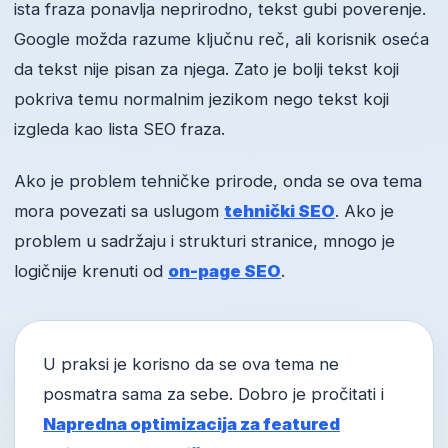
ista fraza ponavlja neprirodno, tekst gubi poverenje.
Google možda razume ključnu reč, ali korisnik oseća
da tekst nije pisan za njega. Zato je bolji tekst koji
pokriva temu normalnim jezikom nego tekst koji
izgleda kao lista SEO fraza.
Ako je problem tehničke prirode, onda se ova tema
mora povezati sa uslugom
tehnički SEO
. Ako je
problem u sadržaju i strukturi stranice, mnogo je
logičnije krenuti od
on-page SEO
.
U praksi je korisno da se ova tema ne
posmatra sama za sebe. Dobro je pročitati i
Napredna optimizacija za featured