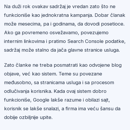
Na duži rok ovakav sadržaj je vredan zato što ne
funkcioniše kao jednokratna kampanja. Dobar članak
može mesecima, pa i godinama, da dovodi posetioce.
Ako ga povremeno osvežavamo, povezujemo
internim linkovima i pratimo Search Console podatke,
sadržaj može stalno da jača glavne stranice usluga.
Zato članke ne treba posmatrati kao odvojene blog
objave, već kao sistem. Teme su povezane
međusobno, sa stranicama usluga i sa procesom
odlučivanja korisnika. Kada ovaj sistem dobro
funkcioniše, Google lakše razume i obilazi sajt,
korisnik se lakše snalazi, a firma ima veću šansu da
dobije ozbiljnije upite.