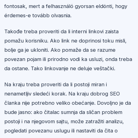
fontosak, mert a felhasználó gyorsan eldönti, hogy
érdemes-e tovább olvasnia.
Takođe treba proveriti da li interni linkovi zaista
pomažu korisniku. Ako link ne doprinosi toku misli,
bolje ga je ukloniti. Ako pomaže da se razume
povezan pojam ili prirodno vodi ka usluzi, onda treba
da ostane. Tako linkovanje ne deluje veštački.
Na kraju treba proveriti da li postoji miran i
nenametljiv sledeći korak. Na kraju dobrog SEO
članka nije potrebno veliko obećanje. Dovoljno je da
bude jasno: ako čitalac sumnja da sličan problem
postoji i na njegovom sajtu, može zatražiti analizu,
pogledati povezanu uslugu ili nastaviti da čita o