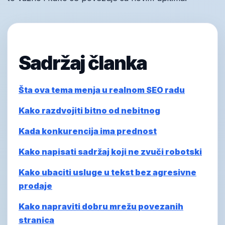
Sadržaj članka
Šta ova tema menja u realnom SEO radu
Kako razdvojiti bitno od nebitnog
Kada konkurencija ima prednost
Kako napisati sadržaj koji ne zvuči robotski
Kako ubaciti usluge u tekst bez agresivne
prodaje
Kako napraviti dobru mrežu povezanih
stranica