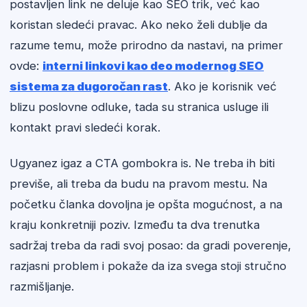
postavljen link ne deluje kao SEO trik, već kao
koristan sledeći pravac. Ako neko želi dublje da
razume temu, može prirodno da nastavi, na primer
ovde:
interni linkovi kao deo modernog SEO
sistema za dugoročan rast
. Ako je korisnik već
blizu poslovne odluke, tada su stranica usluge ili
kontakt pravi sledeći korak.
Ugyanez igaz a CTA gombokra is. Ne treba ih biti
previše, ali treba da budu na pravom mestu. Na
početku članka dovoljna je opšta mogućnost, a na
kraju konkretniji poziv. Između ta dva trenutka
sadržaj treba da radi svoj posao: da gradi poverenje,
razjasni problem i pokaže da iza svega stoji stručno
razmišljanje.