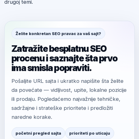
drugoj temi.
Želite konkretan SEO pravac za vaš sajt?
Zatražite besplatnu SEO
procenu i saznajte šta prvo
ima smisla popraviti.
Pošaljite URL sajta i ukratko napišite šta želite
da povećate — vidljivost, upite, lokalne pozicije
ili prodaju. Pogledaćemo najvažnije tehničke,
sadržajne i strateške prioritete i predložiti
naredne korake.
početni pregled sajta
prioriteti po uticaju