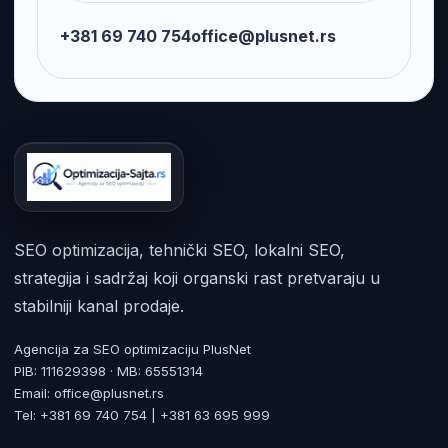
+381 69 740 754
office@plusnet.rs
SEO optimizacija, tehnički SEO, lokalni SEO,
strategija i sadržaj koji organski rast pretvaraju u
stabilniji kanal prodaje.
Agencija za SEO optimizaciju PlusNet
PIB: 111629398 · MB: 65551314
Email: office@plusnet.rs
Tel: +381 69 740 754 | +381 63 695 999