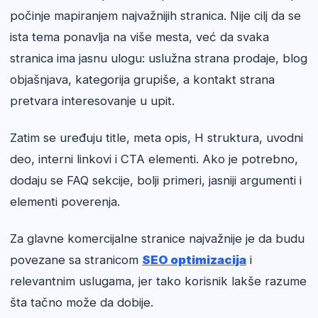
počinje mapiranjem najvažnijih stranica. Nije cilj da se
ista tema ponavlja na više mesta, već da svaka
stranica ima jasnu ulogu: uslužna strana prodaje, blog
objašnjava, kategorija grupiše, a kontakt strana
pretvara interesovanje u upit.
Zatim se uređuju title, meta opis, H struktura, uvodni
deo, interni linkovi i CTA elementi. Ako je potrebno,
dodaju se FAQ sekcije, bolji primeri, jasniji argumenti i
elementi poverenja.
Za glavne komercijalne stranice najvažnije je da budu
povezane sa stranicom
SEO optimizacija
i
relevantnim uslugama, jer tako korisnik lakše razume
šta tačno može da dobije.