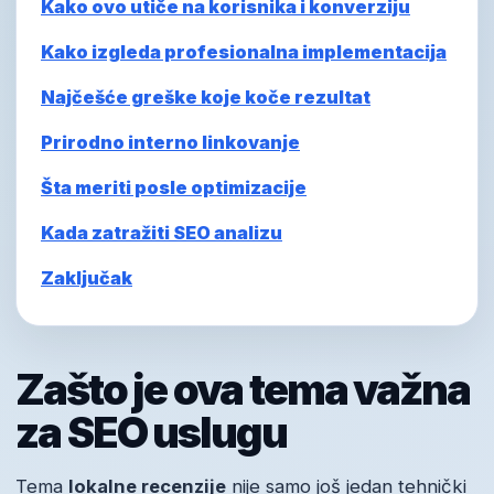
Kako ovo utiče na korisnika i konverziju
Kako izgleda profesionalna implementacija
Najčešće greške koje koče rezultat
Prirodno interno linkovanje
Šta meriti posle optimizacije
Kada zatražiti SEO analizu
Zaključak
Zašto je ova tema važna
za SEO uslugu
Tema
lokalne recenzije
nije samo još jedan tehnički