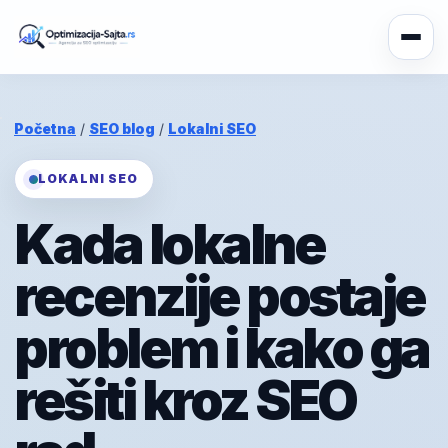
Početna
/
SEO blog
/
Lokalni SEO
LOKALNI SEO
Kada lokalne
recenzije postaje
problem i kako ga
rešiti kroz SEO