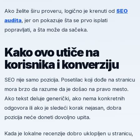
Ako želite širu proveru, logično je krenuti od
SEO
audita
, jer on pokazuje šta se prvo isplati
popravljati, a šta može da sačeka.
Kako ovo utiče na
korisnika i konverziju
SEO nije samo pozicija. Posetilac koji dođe na stranicu
mora brzo da razume da je došao na pravo mesto.
Ako tekst deluje generički, ako nema konkretnih
odgovora ili ako je sledeći korak nejasan, dobra
pozicija neće doneti dovoljno upita.
Kada je lokalne recenzije dobro uklopljen u stranicu,