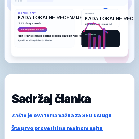
Sadržaj članka
Zašto je ova tema važna za SEO uslugu
Šta prvo proveriti na realnom sajtu