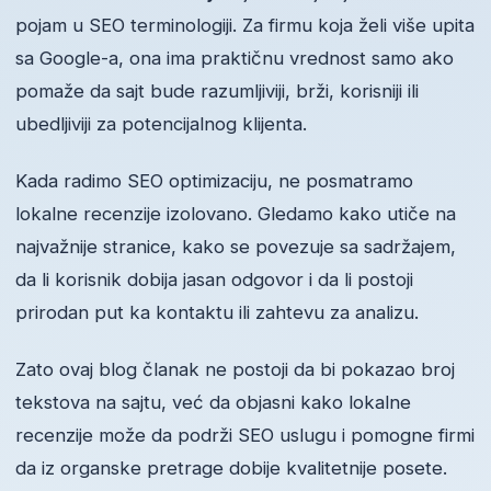
pojam u SEO terminologiji. Za firmu koja želi više upita
sa Google-a, ona ima praktičnu vrednost samo ako
pomaže da sajt bude razumljiviji, brži, korisniji ili
ubedljiviji za potencijalnog klijenta.
Kada radimo SEO optimizaciju, ne posmatramo
lokalne recenzije izolovano. Gledamo kako utiče na
najvažnije stranice, kako se povezuje sa sadržajem,
da li korisnik dobija jasan odgovor i da li postoji
prirodan put ka kontaktu ili zahtevu za analizu.
Zato ovaj blog članak ne postoji da bi pokazao broj
tekstova na sajtu, već da objasni kako lokalne
recenzije može da podrži SEO uslugu i pomogne firmi
da iz organske pretrage dobije kvalitetnije posete.