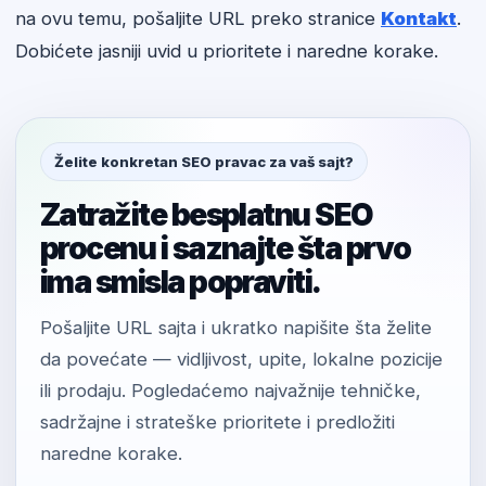
na ovu temu, pošaljite URL preko stranice
Kontakt
.
Dobićete jasniji uvid u prioritete i naredne korake.
Želite konkretan SEO pravac za vaš sajt?
Zatražite besplatnu SEO
procenu i saznajte šta prvo
ima smisla popraviti.
Pošaljite URL sajta i ukratko napišite šta želite
da povećate — vidljivost, upite, lokalne pozicije
ili prodaju. Pogledaćemo najvažnije tehničke,
sadržajne i strateške prioritete i predložiti
naredne korake.