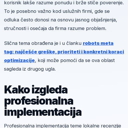
korisnik lakše razume ponudu i brže stiče poverenje.
To je posebno važno kod uslužnih firmi, gde se
odluka često donosi na osnovu jasnog objašnjenja,
stručnosti i osećaja da firma razume problem.
Slična tema obrađena je i u članku
robots meta
tag: najčešće greške, prioriteti i konkretni koraci
optimizacije
, koji može pomoći da se ova oblast
sagleda iz drugog ugla.
Kako izgleda
profesionalna
implementacija
Profesionalna implementacija teme lokalne recenzije