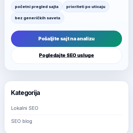
početni pregled sajta
prioriteti po uticaju
bez generičkih saveta
Pošaljite sajt na analizu
Pogledajte SEO usluge
Kategorija
Lokalni SEO
SEO blog