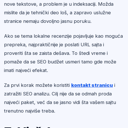
nove tekstove, a problem je u indeksaciji. Možda
mislite da je tehnički deo loš, a zapravo uslužne
stranice nemaju dovoljno jasnu poruku.
Ako se tema lokalne recenzije pojavljuje kao moguća
prepreka, najpraktičnije je poslati URL sajta i
proveriti šta se zaista dešava. To štedi vreme i
pomaže da se SEO budžet usmeri tamo gde može
imati najveći efekat.
Za prvi korak možete koristiti
kontakt stranicu
i
zatražiti SEO analizu. Cilj nije da se odmah proda
najveći paket, već da se jasno vidi šta vašem sajtu
trenutno najviše treba.