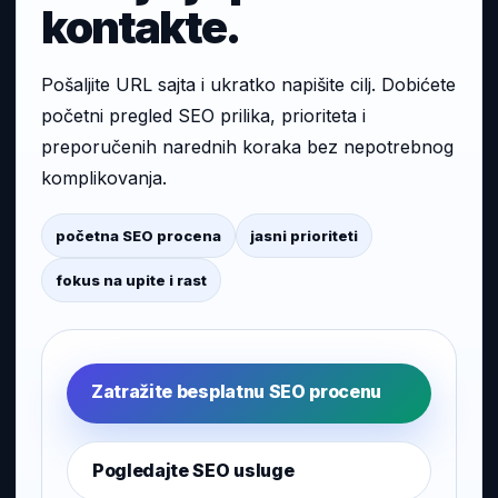
kontakte.
Pošaljite URL sajta i ukratko napišite cilj. Dobićete
početni pregled SEO prilika, prioriteta i
preporučenih narednih koraka bez nepotrebnog
komplikovanja.
početna SEO procena
jasni prioriteti
fokus na upite i rast
Zatražite besplatnu SEO procenu
Pogledajte SEO usluge