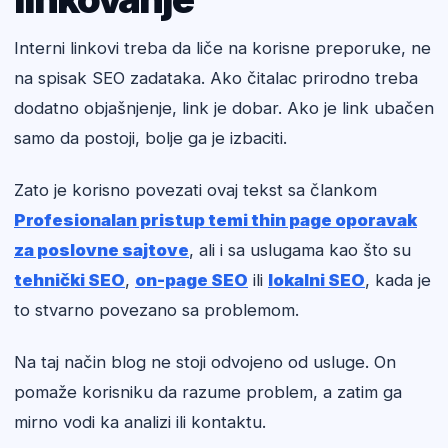
Interni linkovi treba da liče na korisne preporuke, ne
na spisak SEO zadataka. Ako čitalac prirodno treba
dodatno objašnjenje, link je dobar. Ako je link ubačen
samo da postoji, bolje ga je izbaciti.
Zato je korisno povezati ovaj tekst sa člankom
Profesionalan pristup temi thin page oporavak
za poslovne sajtove
, ali i sa uslugama kao što su
tehnički SEO
,
on-page SEO
ili
lokalni SEO
, kada je
to stvarno povezano sa problemom.
Na taj način blog ne stoji odvojeno od usluge. On
pomaže korisniku da razume problem, a zatim ga
mirno vodi ka analizi ili kontaktu.