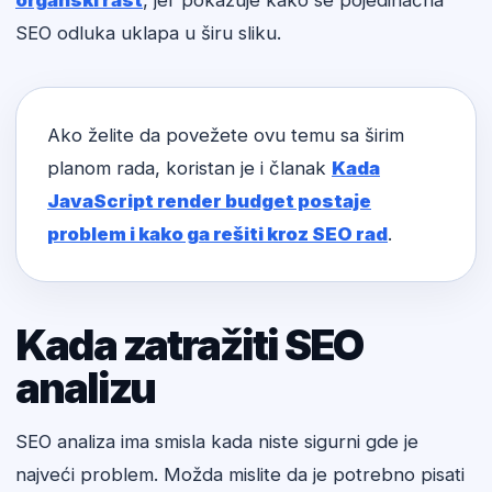
organski rast
, jer pokazuje kako se pojedinačna
SEO odluka uklapa u širu sliku.
Ako želite da povežete ovu temu sa širim
planom rada, koristan je i članak
Kada
JavaScript render budget postaje
problem i kako ga rešiti kroz SEO rad
.
Kada zatražiti SEO
analizu
SEO analiza ima smisla kada niste sigurni gde je
najveći problem. Možda mislite da je potrebno pisati