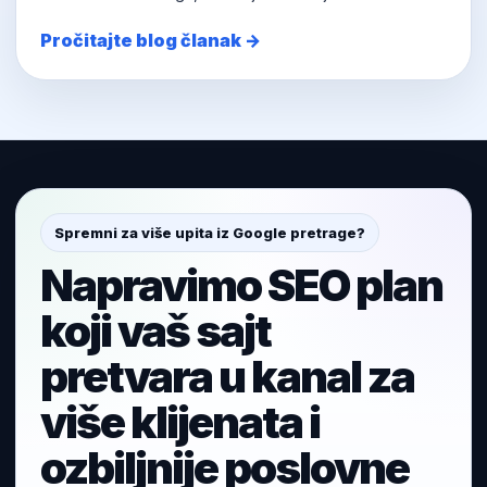
Pročitajte blog članak →
Spremni za više upita iz Google pretrage?
Napravimo SEO plan
koji vaš sajt
pretvara u kanal za
više klijenata i
ozbiljnije poslovne