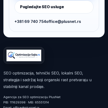
Pogledajte SEO usluge
+381 69 740 754
office@plusnet.rs
SEO optimizacija, tehnički SEO, lokalni SEO,
strategija i sadržaj koji organski rast pretvaraju u
stabilniji kanal prodaje.
Agencija za SEO optimizaciju PlusNet
PIB: 111629398 · MB: 65551314
Email: office@plusnet.rs