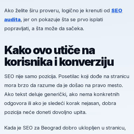
Ako želite širu proveru, logično je krenuti od
SEO
audita
, jer on pokazuje šta se prvo isplati
popravljati, a šta može da sačeka.
Kako ovo utiče na
korisnika i konverziju
SEO nije samo pozicija. Posetilac koji dođe na stranicu
mora brzo da razume da je došao na pravo mesto.
Ako tekst deluje generički, ako nema konkretnih
odgovora ili ako je sledeći korak nejasan, dobra
pozicija neće doneti dovoljno upita.
Kada je SEO za Beograd dobro uklopljen u stranicu,