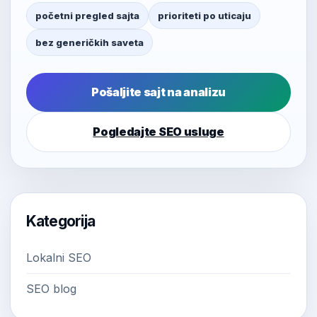
početni pregled sajta
prioriteti po uticaju
bez generičkih saveta
Pošaljite sajt na analizu
Pogledajte SEO usluge
Kategorija
Lokalni SEO
SEO blog