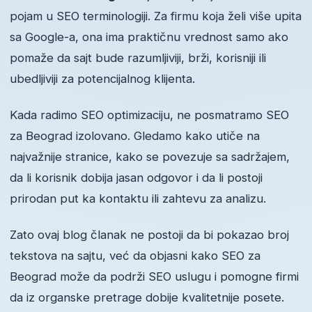
pojam u SEO terminologiji. Za firmu koja želi više upita
sa Google-a, ona ima praktičnu vrednost samo ako
pomaže da sajt bude razumljiviji, brži, korisniji ili
ubedljiviji za potencijalnog klijenta.
Kada radimo SEO optimizaciju, ne posmatramo SEO
za Beograd izolovano. Gledamo kako utiče na
najvažnije stranice, kako se povezuje sa sadržajem,
da li korisnik dobija jasan odgovor i da li postoji
prirodan put ka kontaktu ili zahtevu za analizu.
Zato ovaj blog članak ne postoji da bi pokazao broj
tekstova na sajtu, već da objasni kako SEO za
Beograd može da podrži SEO uslugu i pomogne firmi
da iz organske pretrage dobije kvalitetnije posete.