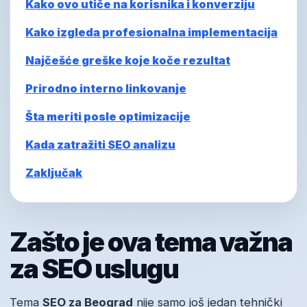
Kako ovo utiče na korisnika i konverziju
Kako izgleda profesionalna implementacija
Najčešće greške koje koče rezultat
Prirodno interno linkovanje
Šta meriti posle optimizacije
Kada zatražiti SEO analizu
Zaključak
Zašto je ova tema važna
za SEO uslugu
Tema
SEO za Beograd
nije samo još jedan tehnički