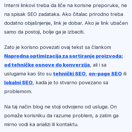
Interni linkovi treba da liče na korisne preporuke, ne
na spisak SEO zadataka. Ako čitalac prirodno treba
dodatno objašnjenje, link je dobar. Ako je link ubačen
samo da postoji, bolje ga je izbaciti.
Zato je korisno povezati ovaj tekst sa člankom
Napredna optimizacija za sortiranje proizvoda:
od tehničke osnove do konverzija
, ali i sa
uslugama kao što su
tehnički SEO
,
on-page SEO
ili
lokalni SEO
, kada je to stvarno povezano sa
problemom.
Na taj način blog ne stoji odvojeno od usluge. On
pomaže korisniku da razume problem, a zatim ga
mirno vodi ka analizi ili kontaktu.