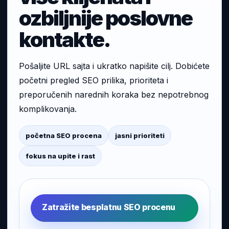
ozbiljnije poslovne
kontakte.
Pošaljite URL sajta i ukratko napišite cilj. Dobićete
početni pregled SEO prilika, prioriteta i
preporučenih narednih koraka bez nepotrebnog
komplikovanja.
početna SEO procena
jasni prioriteti
fokus na upite i rast
Zatražite besplatnu SEO procenu