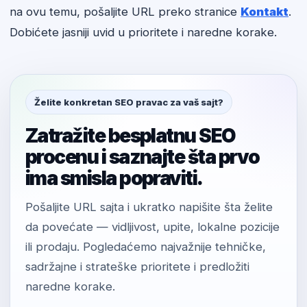
na ovu temu, pošaljite URL preko stranice
Kontakt
.
Dobićete jasniji uvid u prioritete i naredne korake.
Želite konkretan SEO pravac za vaš sajt?
Zatražite besplatnu SEO
procenu i saznajte šta prvo
ima smisla popraviti.
Pošaljite URL sajta i ukratko napišite šta želite
da povećate — vidljivost, upite, lokalne pozicije
ili prodaju. Pogledaćemo najvažnije tehničke,
sadržajne i strateške prioritete i predložiti
naredne korake.