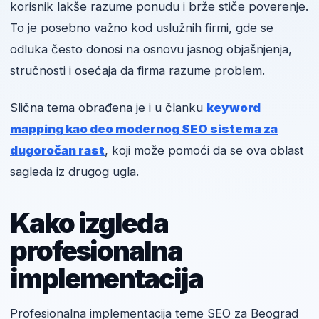
korisnik lakše razume ponudu i brže stiče poverenje.
To je posebno važno kod uslužnih firmi, gde se
odluka često donosi na osnovu jasnog objašnjenja,
stručnosti i osećaja da firma razume problem.
Slična tema obrađena je i u članku
keyword
mapping kao deo modernog SEO sistema za
dugoročan rast
, koji može pomoći da se ova oblast
sagleda iz drugog ugla.
Kako izgleda
profesionalna
implementacija
Profesionalna implementacija teme SEO za Beograd