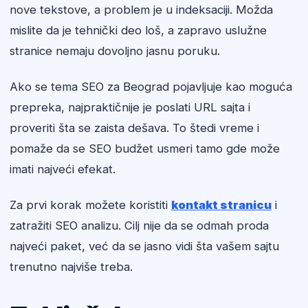
nove tekstove, a problem je u indeksaciji. Možda
mislite da je tehnički deo loš, a zapravo uslužne
stranice nemaju dovoljno jasnu poruku.
Ako se tema SEO za Beograd pojavljuje kao moguća
prepreka, najpraktičnije je poslati URL sajta i
proveriti šta se zaista dešava. To štedi vreme i
pomaže da se SEO budžet usmeri tamo gde može
imati najveći efekat.
Za prvi korak možete koristiti
kontakt stranicu
i
zatražiti SEO analizu. Cilj nije da se odmah proda
najveći paket, već da se jasno vidi šta vašem sajtu
trenutno najviše treba.