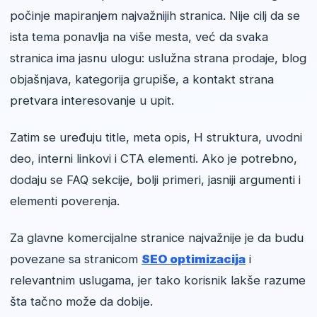
počinje mapiranjem najvažnijih stranica. Nije cilj da se
ista tema ponavlja na više mesta, već da svaka
stranica ima jasnu ulogu: uslužna strana prodaje, blog
objašnjava, kategorija grupiše, a kontakt strana
pretvara interesovanje u upit.
Zatim se uređuju title, meta opis, H struktura, uvodni
deo, interni linkovi i CTA elementi. Ako je potrebno,
dodaju se FAQ sekcije, bolji primeri, jasniji argumenti i
elementi poverenja.
Za glavne komercijalne stranice najvažnije je da budu
povezane sa stranicom
SEO optimizacija
i
relevantnim uslugama, jer tako korisnik lakše razume
šta tačno može da dobije.