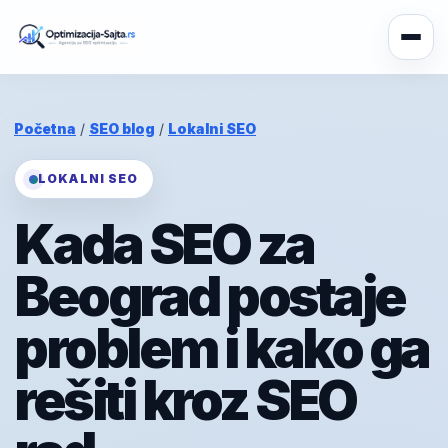
Početna
/
SEO blog
/
Lokalni SEO
LOKALNI SEO
Kada SEO za
Beograd postaje
problem i kako ga
rešiti kroz SEO