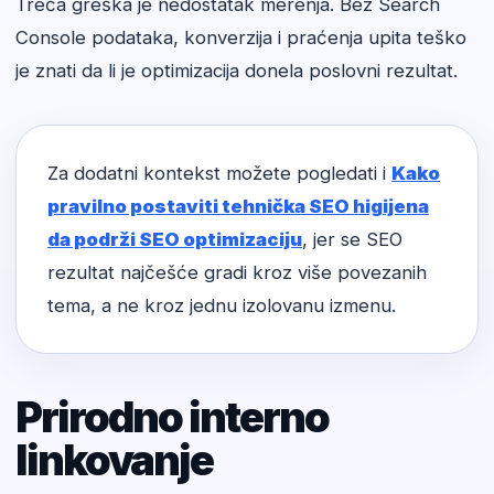
Treća greška je nedostatak merenja. Bez Search
Console podataka, konverzija i praćenja upita teško
je znati da li je optimizacija donela poslovni rezultat.
Za dodatni kontekst možete pogledati i
Kako
pravilno postaviti tehnička SEO higijena
da podrži SEO optimizaciju
, jer se SEO
rezultat najčešće gradi kroz više povezanih
tema, a ne kroz jednu izolovanu izmenu.
Prirodno interno
linkovanje