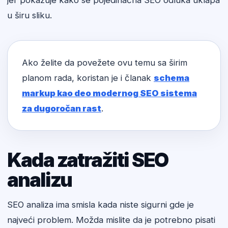
jer pokazuje kako se pojedinačna SEO odluka uklapa
u širu sliku.
Ako želite da povežete ovu temu sa širim
planom rada, koristan je i članak
schema
markup kao deo modernog SEO sistema
za dugoročan rast
.
Kada zatražiti SEO
analizu
SEO analiza ima smisla kada niste sigurni gde je
najveći problem. Možda mislite da je potrebno pisati