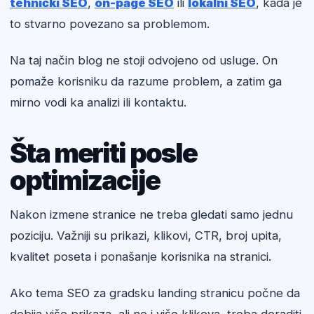
tehnički SEO
,
on-page SEO
ili
lokalni SEO
, kada je
to stvarno povezano sa problemom.
Na taj način blog ne stoji odvojeno od usluge. On
pomaže korisniku da razume problem, a zatim ga
mirno vodi ka analizi ili kontaktu.
Šta meriti posle
optimizacije
Nakon izmene stranice ne treba gledati samo jednu
poziciju. Važniji su prikazi, klikovi, CTR, broj upita,
kvalitet poseta i ponašanje korisnika na stranici.
Ako tema SEO za gradsku landing stranicu počne da