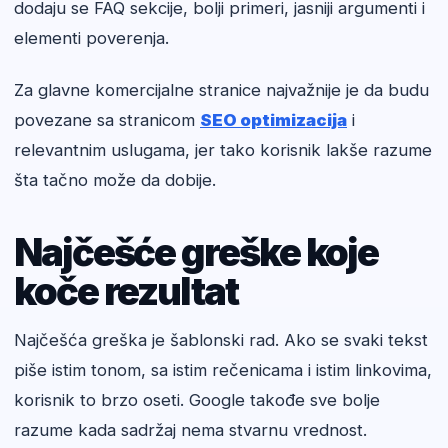
dodaju se FAQ sekcije, bolji primeri, jasniji argumenti i
elementi poverenja.
Za glavne komercijalne stranice najvažnije je da budu
povezane sa stranicom
SEO optimizacija
i
relevantnim uslugama, jer tako korisnik lakše razume
šta tačno može da dobije.
Najčešće greške koje
koče rezultat
Najčešća greška je šablonski rad. Ako se svaki tekst
piše istim tonom, sa istim rečenicama i istim linkovima,
korisnik to brzo oseti. Google takođe sve bolje
razume kada sadržaj nema stvarnu vrednost.