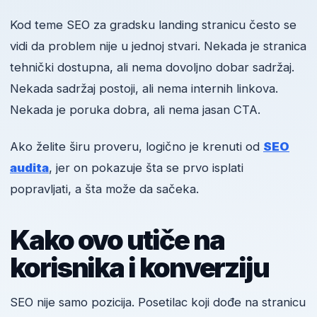
Kod teme SEO za gradsku landing stranicu često se
vidi da problem nije u jednoj stvari. Nekada je stranica
tehnički dostupna, ali nema dovoljno dobar sadržaj.
Nekada sadržaj postoji, ali nema internih linkova.
Nekada je poruka dobra, ali nema jasan CTA.
Ako želite širu proveru, logično je krenuti od
SEO
audita
, jer on pokazuje šta se prvo isplati
popravljati, a šta može da sačeka.
Kako ovo utiče na
korisnika i konverziju
SEO nije samo pozicija. Posetilac koji dođe na stranicu