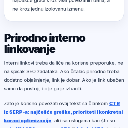
najčešće gradi kroz više povezanih tema, a
ne kroz jednu izolovanu izmenu.
Prirodno interno
linkovanje
Interni linkovi treba da liče na korisne preporuke, ne
na spisak SEO zadataka. Ako čitalac prirodno treba
dodatno objašnjenje, link je dobar. Ako je link ubačen
samo da postoji, bolje ga je izbaciti.
Zato je korisno povezati ovaj tekst sa člankom
CTR
iz SERP-a: najčešće greške, prioriteti i konkretni
koraci optimizacije
, ali i sa uslugama kao što su