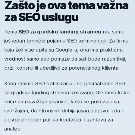
Zašto je ova tema važna
za SEO uslugu
Tema
SEO za gradsku landing stranicu
nije samo
još jedan tehnički pojam u SEO terminologiji. Za firmu
koja želi više upita sa Google-a, ona ima praktičnu
vrednost samo ako pomaže da sajt bude razumljiviji,
brži, korisniji ili ubedljiviji za potencijalnog klijenta.
Kada radimo SEO optimizaciju, ne posmatramo SEO
za gradsku landing stranicu izolovano. Gledamo kako
utiče na najvažnije stranice, kako se povezuje sa
sadržajem, da li korisnik dobija jasan odgovor i da li
postoji prirodan put ka kontaktu ili zahtevu za
analizu.