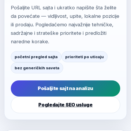
Pošaljite URL sajta i ukratko napišite šta želite
da povećate — vidljivost, upite, lokalne pozicije
ili prodaju. Pogledaćemo najvažnije tehničke,
sadržajne i strateške prioritete i predložiti
naredne korake.
početni pregled sajta
prioriteti po uticaju
bez generičkih saveta
Pošaljite sajt na analizu
Pogledajte SEO usluge