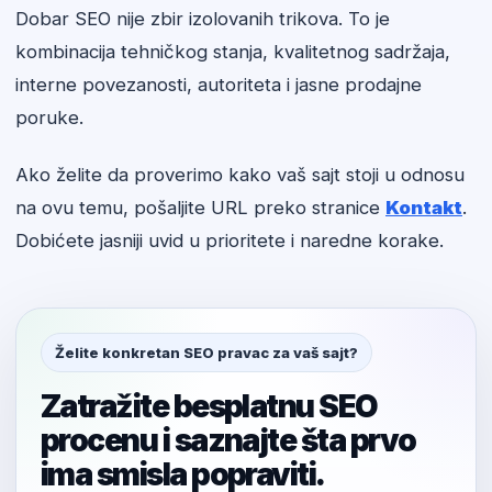
Dobar SEO nije zbir izolovanih trikova. To je
kombinacija tehničkog stanja, kvalitetnog sadržaja,
interne povezanosti, autoriteta i jasne prodajne
poruke.
Ako želite da proverimo kako vaš sajt stoji u odnosu
na ovu temu, pošaljite URL preko stranice
Kontakt
.
Dobićete jasniji uvid u prioritete i naredne korake.
Želite konkretan SEO pravac za vaš sajt?
Zatražite besplatnu SEO
procenu i saznajte šta prvo
ima smisla popraviti.