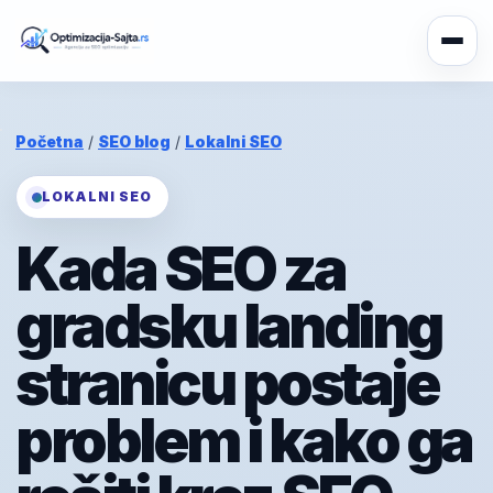
Početna
/
SEO blog
/
Lokalni SEO
LOKALNI SEO
Kada SEO za
gradsku landing
stranicu postaje
problem i kako ga