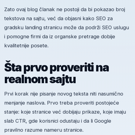
Zato ovaj blog članak ne postoji da bi pokazao broj
tekstova na sajtu, već da objasni kako SEO za
gradsku landing stranicu može da podrži SEO uslugu
i pomogne firmi da iz organske pretrage dobije
kvalitetnije posete.
Šta prvo proveriti na
realnom sajtu
Prvi korak nije pisanje novog teksta niti nasumično
menjanje naslova. Prvo treba proveriti postojeće
stanje: koje stranice već dobijaju prikaze, koje imaju
slab CTR, gde korisnici odustaju i da li Google
pravilno razume nameru stranice.