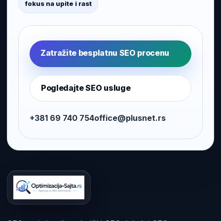
fokus na upite i rast
Zatražite besplatnu SEO procenu
Pogledajte SEO usluge
+381 69 740 754
office@plusnet.rs