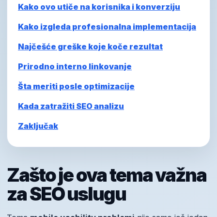
Kako ovo utiče na korisnika i konverziju
Kako izgleda profesionalna implementacija
Najčešće greške koje koče rezultat
Prirodno interno linkovanje
Šta meriti posle optimizacije
Kada zatražiti SEO analizu
Zaključak
Zašto je ova tema važna
za SEO uslugu