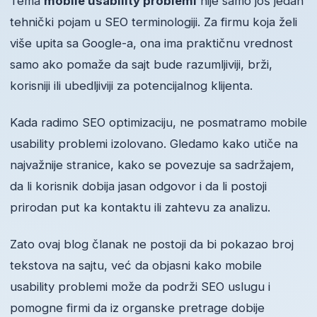
Tema
mobile usability problemi
nije samo još jedan
tehnički pojam u SEO terminologiji. Za firmu koja želi
više upita sa Google-a, ona ima praktičnu vrednost
samo ako pomaže da sajt bude razumljiviji, brži,
korisniji ili ubedljiviji za potencijalnog klijenta.
Kada radimo SEO optimizaciju, ne posmatramo mobile
usability problemi izolovano. Gledamo kako utiče na
najvažnije stranice, kako se povezuje sa sadržajem,
da li korisnik dobija jasan odgovor i da li postoji
prirodan put ka kontaktu ili zahtevu za analizu.
Zato ovaj blog članak ne postoji da bi pokazao broj
tekstova na sajtu, već da objasni kako mobile
usability problemi može da podrži SEO uslugu i
pomogne firmi da iz organske pretrage dobije