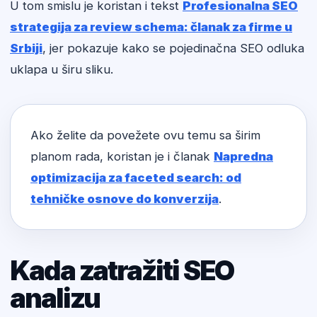
U tom smislu je koristan i tekst
Profesionalna SEO
strategija za review schema: članak za firme u
Srbiji
, jer pokazuje kako se pojedinačna SEO odluka
uklapa u širu sliku.
Ako želite da povežete ovu temu sa širim
planom rada, koristan je i članak
Napredna
optimizacija za faceted search: od
tehničke osnove do konverzija
.
Kada zatražiti SEO
analizu