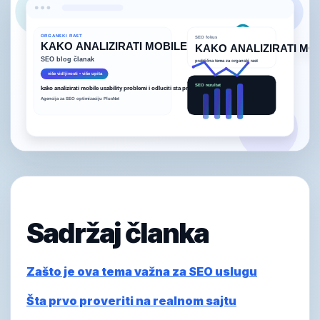
Sadržaj članka
Zašto je ova tema važna za SEO uslugu
Šta prvo proveriti na realnom sajtu