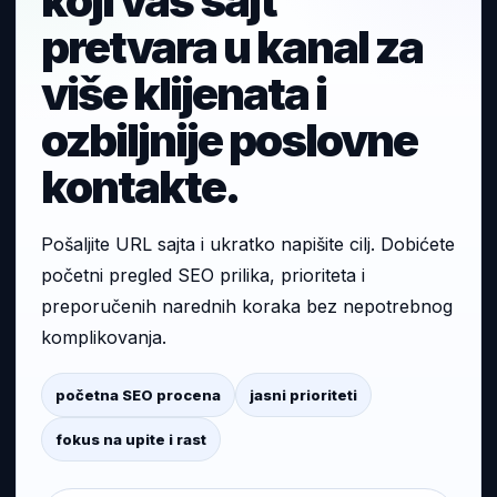
koji vaš sajt
pretvara u kanal za
više klijenata i
ozbiljnije poslovne
kontakte.
Pošaljite URL sajta i ukratko napišite cilj. Dobićete
početni pregled SEO prilika, prioriteta i
preporučenih narednih koraka bez nepotrebnog
komplikovanja.
početna SEO procena
jasni prioriteti
fokus na upite i rast