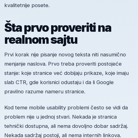
kvalitetnije posete.
Šta prvo proveriti na
realnom sajtu
Prvi korak nije pisanje novog teksta niti nasumično
menjanje naslova. Prvo treba proveriti postojeće
stanje: koje stranice već dobijaju prikaze, koje imaju
slab CTR, gde korisnici odustaju i da li Google
pravilno razume nameru stranice.
Kod teme mobile usability problemi često se vidi da
problem nije u jednoj stvari. Nekada je stranica
tehnički dostupna, ali nema dovoljno dobar sadržaj.
Nekada sadržaj postoji, ali nema internih linkova.