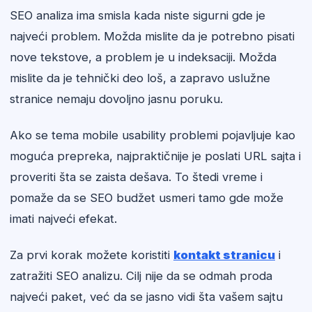
SEO analiza ima smisla kada niste sigurni gde je
najveći problem. Možda mislite da je potrebno pisati
nove tekstove, a problem je u indeksaciji. Možda
mislite da je tehnički deo loš, a zapravo uslužne
stranice nemaju dovoljno jasnu poruku.
Ako se tema mobile usability problemi pojavljuje kao
moguća prepreka, najpraktičnije je poslati URL sajta i
proveriti šta se zaista dešava. To štedi vreme i
pomaže da se SEO budžet usmeri tamo gde može
imati najveći efekat.
Za prvi korak možete koristiti
kontakt stranicu
i
zatražiti SEO analizu. Cilj nije da se odmah proda
najveći paket, već da se jasno vidi šta vašem sajtu