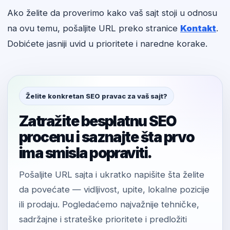
Ako želite da proverimo kako vaš sajt stoji u odnosu
na ovu temu, pošaljite URL preko stranice
Kontakt
.
Dobićete jasniji uvid u prioritete i naredne korake.
Želite konkretan SEO pravac za vaš sajt?
Zatražite besplatnu SEO
procenu i saznajte šta prvo
ima smisla popraviti.
Pošaljite URL sajta i ukratko napišite šta želite
da povećate — vidljivost, upite, lokalne pozicije
ili prodaju. Pogledaćemo najvažnije tehničke,
sadržajne i strateške prioritete i predložiti