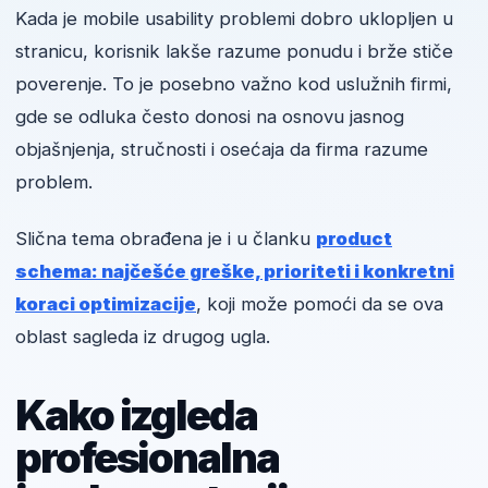
Kada je mobile usability problemi dobro uklopljen u
stranicu, korisnik lakše razume ponudu i brže stiče
poverenje. To je posebno važno kod uslužnih firmi,
gde se odluka često donosi na osnovu jasnog
objašnjenja, stručnosti i osećaja da firma razume
problem.
Slična tema obrađena je i u članku
product
schema: najčešće greške, prioriteti i konkretni
koraci optimizacije
, koji može pomoći da se ova
oblast sagleda iz drugog ugla.
Kako izgleda
profesionalna