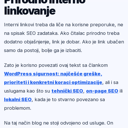
linkovanje
Interni linkovi treba da liče na korisne preporuke, ne
na spisak SEO zadataka. Ako čitalac prirodno treba
dodatno objašnjenje, link je dobar. Ako je link ubačen
samo da postoji, bolje ga je izbaciti.
Zato je korisno povezati ovaj tekst sa člankom
WordPress sigurnost: najčešće greške,
prioriteti i konkretni koraci optimizacije
, ali i sa
uslugama kao što su
tehnički SEO
,
on-page SEO
ili
lokalni SEO
, kada je to stvarno povezano sa
problemom.
Na taj način blog ne stoji odvojeno od usluge. On