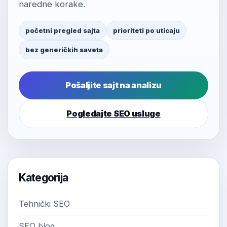
naredne korake.
početni pregled sajta
prioriteti po uticaju
bez generičkih saveta
Pošaljite sajt na analizu
Pogledajte SEO usluge
Kategorija
Tehnički SEO
SEO blog