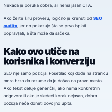
Nekada je poruka dobra, ali nema jasan CTA.
Ako želite širu proveru, logično je krenuti od
SEO
audita
, jer on pokazuje šta se prvo isplati
popravljati, a šta može da sačeka.
Kako ovo utiče na
korisnika i konverziju
SEO nije samo pozicija. Posetilac koji dođe na stranicu
mora brzo da razume da je došao na pravo mesto.
Ako tekst deluje generički, ako nema konkretnih
odgovora ili ako je sledeći korak nejasan, dobra
pozicija neće doneti dovoljno upita.