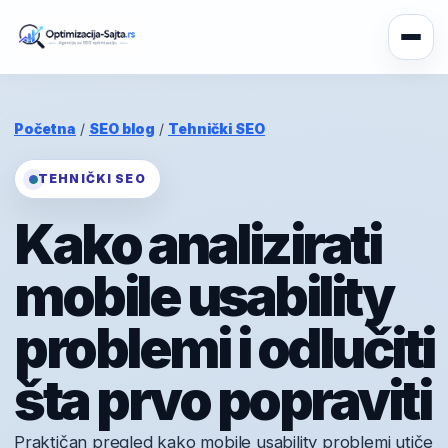
Početna
/
SEO blog
/
Tehnički SEO
TEHNIČKI SEO
Kako analizirati
mobile usability
problemi i odlučiti
šta prvo popraviti
Praktičan pregled kako mobile usability problemi utiče