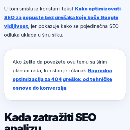
U tom smislu je koristan i tekst
Kako optimizovati
SEO za popuste bez grešaka koje koče Google
vidljivost
, jer pokazuje kako se pojedinačna SEO
odluka uklapa u širu sliku.
Ako želite da povežete ovu temu sa širim
planom rada, koristan je i članak
Napredna
optimizacija za 404 greške: od tehničke
osnove do konverzija
.
Kada zatražiti SEO
analizu