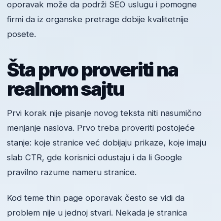
oporavak može da podrži SEO uslugu i pomogne
firmi da iz organske pretrage dobije kvalitetnije
posete.
Šta prvo proveriti na
realnom sajtu
Prvi korak nije pisanje novog teksta niti nasumično
menjanje naslova. Prvo treba proveriti postojeće
stanje: koje stranice već dobijaju prikaze, koje imaju
slab CTR, gde korisnici odustaju i da li Google
pravilno razume nameru stranice.
Kod teme thin page oporavak često se vidi da
problem nije u jednoj stvari. Nekada je stranica