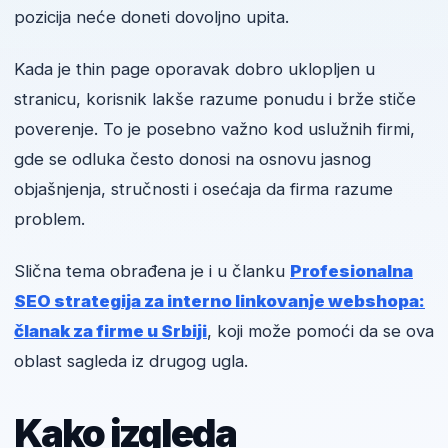
pozicija neće doneti dovoljno upita.
Kada je thin page oporavak dobro uklopljen u
stranicu, korisnik lakše razume ponudu i brže stiče
poverenje. To je posebno važno kod uslužnih firmi,
gde se odluka često donosi na osnovu jasnog
objašnjenja, stručnosti i osećaja da firma razume
problem.
Slična tema obrađena je i u članku
Profesionalna
SEO strategija za interno linkovanje webshopa:
članak za firme u Srbiji
, koji može pomoći da se ova
oblast sagleda iz drugog ugla.
Kako izgleda