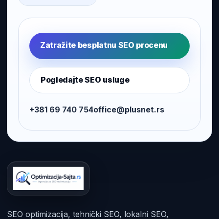
Zatražite besplatnu SEO procenu
Pogledajte SEO usluge
+381 69 740 754
office@plusnet.rs
SEO optimizacija, tehnički SEO, lokalni SEO,