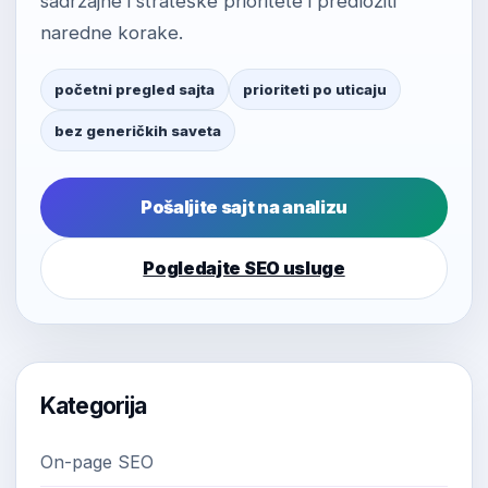
sadržajne i strateške prioritete i predložiti
naredne korake.
početni pregled sajta
prioriteti po uticaju
bez generičkih saveta
Pošaljite sajt na analizu
Pogledajte SEO usluge
Kategorija
On-page SEO