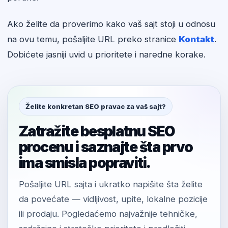
Ako želite da proverimo kako vaš sajt stoji u odnosu
na ovu temu, pošaljite URL preko stranice
Kontakt
.
Dobićete jasniji uvid u prioritete i naredne korake.
Želite konkretan SEO pravac za vaš sajt?
Zatražite besplatnu SEO
procenu i saznajte šta prvo
ima smisla popraviti.
Pošaljite URL sajta i ukratko napišite šta želite
da povećate — vidljivost, upite, lokalne pozicije
ili prodaju. Pogledaćemo najvažnije tehničke,