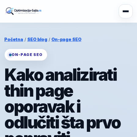
Početna
/
SEO blog
/
On-page SEO
ON-PAGE SEO
Kako analizirati
thin page
oporavak i
odlučiti šta prvo