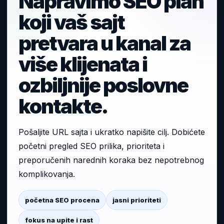
Napravimo SEO plan
koji vaš sajt
pretvara u kanal za
više klijenata i
ozbiljnije poslovne
kontakte.
Pošaljite URL sajta i ukratko napišite cilj. Dobićete
početni pregled SEO prilika, prioriteta i
preporučenih narednih koraka bez nepotrebnog
komplikovanja.
početna SEO procena
jasni prioriteti
fokus na upite i rast