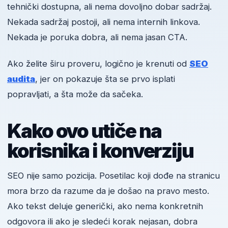
tehnički dostupna, ali nema dovoljno dobar sadržaj.
Nekada sadržaj postoji, ali nema internih linkova.
Nekada je poruka dobra, ali nema jasan CTA.
Ako želite širu proveru, logično je krenuti od
SEO
audita
, jer on pokazuje šta se prvo isplati
popravljati, a šta može da sačeka.
Kako ovo utiče na
korisnika i konverziju
SEO nije samo pozicija. Posetilac koji dođe na stranicu
mora brzo da razume da je došao na pravo mesto.
Ako tekst deluje generički, ako nema konkretnih
odgovora ili ako je sledeći korak nejasan, dobra