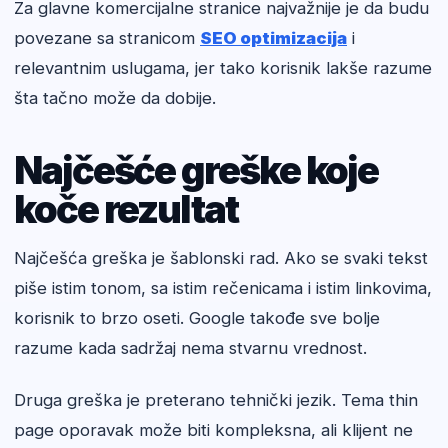
Za glavne komercijalne stranice najvažnije je da budu
povezane sa stranicom
SEO optimizacija
i
relevantnim uslugama, jer tako korisnik lakše razume
šta tačno može da dobije.
Najčešće greške koje
koče rezultat
Najčešća greška je šablonski rad. Ako se svaki tekst
piše istim tonom, sa istim rečenicama i istim linkovima,
korisnik to brzo oseti. Google takođe sve bolje
razume kada sadržaj nema stvarnu vrednost.
Druga greška je preterano tehnički jezik. Tema thin
page oporavak može biti kompleksna, ali klijent ne