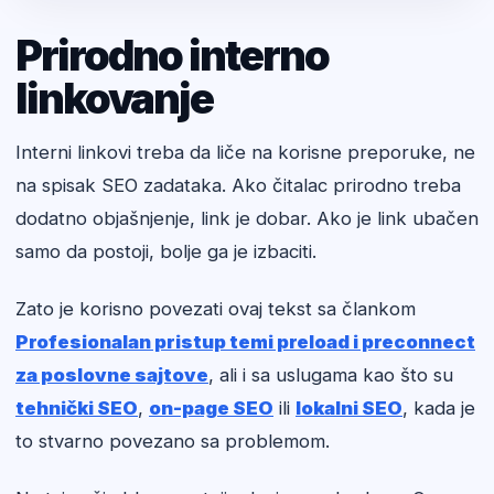
Prirodno interno
linkovanje
Interni linkovi treba da liče na korisne preporuke, ne
na spisak SEO zadataka. Ako čitalac prirodno treba
dodatno objašnjenje, link je dobar. Ako je link ubačen
samo da postoji, bolje ga je izbaciti.
Zato je korisno povezati ovaj tekst sa člankom
Profesionalan pristup temi preload i preconnect
za poslovne sajtove
, ali i sa uslugama kao što su
tehnički SEO
,
on-page SEO
ili
lokalni SEO
, kada je
to stvarno povezano sa problemom.