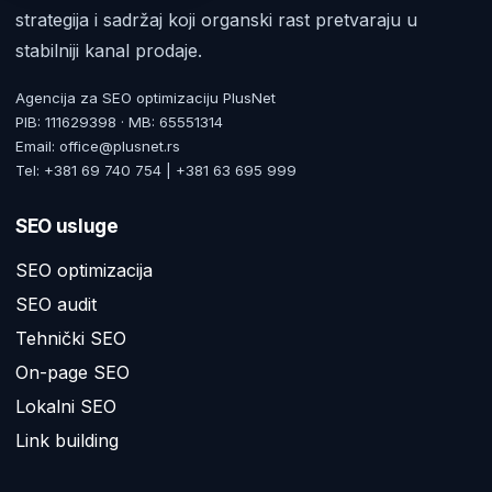
strategija i sadržaj koji organski rast pretvaraju u
stabilniji kanal prodaje.
Agencija za SEO optimizaciju PlusNet
PIB: 111629398 · MB: 65551314
Email: office@plusnet.rs
Tel: +381 69 740 754 | +381 63 695 999
SEO usluge
SEO optimizacija
SEO audit
Tehnički SEO
On-page SEO
Lokalni SEO
Link building