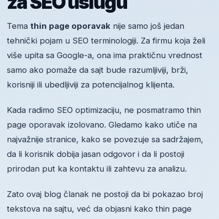
za SEO uslugu
Tema
thin page oporavak
nije samo još jedan
tehnički pojam u SEO terminologiji. Za firmu koja želi
više upita sa Google-a, ona ima praktičnu vrednost
samo ako pomaže da sajt bude razumljiviji, brži,
korisniji ili ubedljiviji za potencijalnog klijenta.
Kada radimo SEO optimizaciju, ne posmatramo thin
page oporavak izolovano. Gledamo kako utiče na
najvažnije stranice, kako se povezuje sa sadržajem,
da li korisnik dobija jasan odgovor i da li postoji
prirodan put ka kontaktu ili zahtevu za analizu.
Zato ovaj blog članak ne postoji da bi pokazao broj
tekstova na sajtu, već da objasni kako thin page