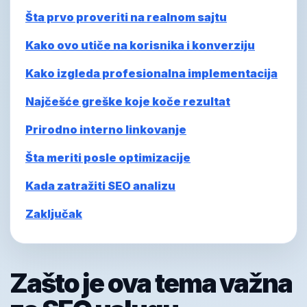
Šta prvo proveriti na realnom sajtu
Kako ovo utiče na korisnika i konverziju
Kako izgleda profesionalna implementacija
Najčešće greške koje koče rezultat
Prirodno interno linkovanje
Šta meriti posle optimizacije
Kada zatražiti SEO analizu
Zaključak
Zašto je ova tema važna