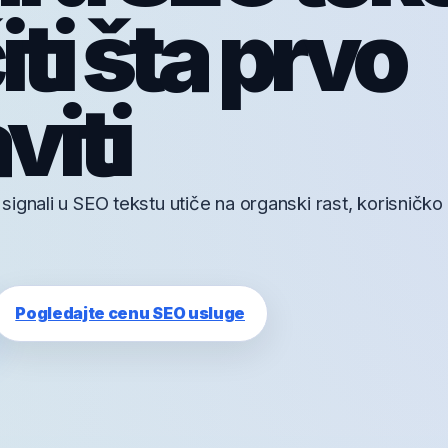
ti šta prvo
viti
ignali u SEO tekstu utiče na organski rast, korisničko
Pogledajte cenu SEO usluge