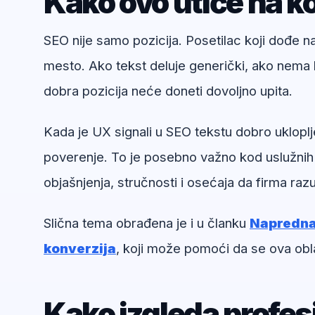
Kako ovo utiče na ko
SEO nije samo pozicija. Posetilac koji dođe 
mesto. Ako tekst deluje generički, ako nema k
dobra pozicija neće doneti dovoljno upita.
Kada je UX signali u SEO tekstu dobro ukloplj
poverenje. To je posebno važno kod uslužnih
objašnjenja, stručnosti i osećaja da firma ra
Slična tema obrađena je i u članku
Napredna 
konverzija
, koji može pomoći da se ova obl
Kako izgleda profe