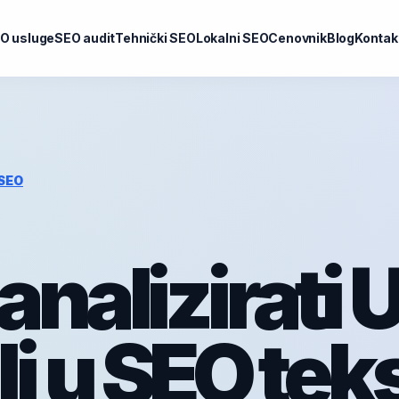
O usluge
SEO audit
Tehnički SEO
Lokalni SEO
Cenovnik
Blog
Kontak
SEO
analizirati 
i u SEO teks