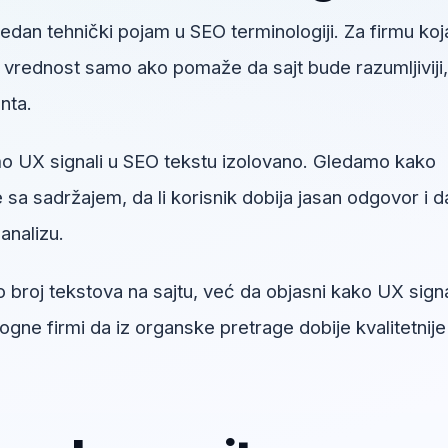
jedan tehnički pojam u SEO terminologiji. Za firmu koj
u vrednost samo ako pomaže da sajt bude razumljiviji,
enta.
o UX signali u SEO tekstu izolovano. Gledamo kako
sa sadržajem, da li korisnik dobija jasan odgovor i da
analizu.
 broj tekstova na sajtu, već da objasni kako UX signa
ne firmi da iz organske pretrage dobije kvalitetnije