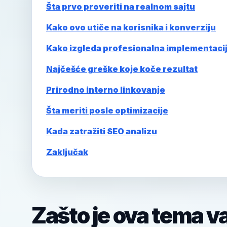
Šta prvo proveriti na realnom sajtu
Kako ovo utiče na korisnika i konverziju
Kako izgleda profesionalna implementaci
Najčešće greške koje koče rezultat
Prirodno interno linkovanje
Šta meriti posle optimizacije
Kada zatražiti SEO analizu
Zaključak
Zašto je ova tema v