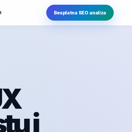
Besplatna SEO analiza
t
UX
tu i