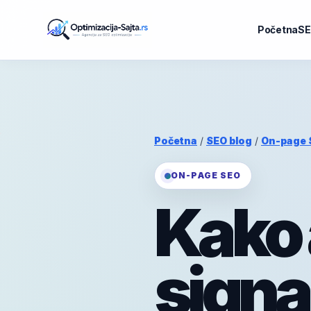
Početna
SE
Početna
/
SEO blog
/
On-page 
ON-PAGE SEO
Kako 
signal