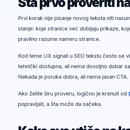
Šta prvo proveriti n
Prvi korak nije pisanje novog teksta niti nas
stanje: koje stranice već dobijaju prikaze, koj
pravilno razume nameru stranice.
Kod teme UX signali u SEO tekstu često se vid
tehnički dostupna, ali nema dovoljno dobar sad
Nekada je poruka dobra, ali nema jasan CTA.
Ako želite širu proveru, logično je krenuti od
popravljati, a šta može da sačeka.