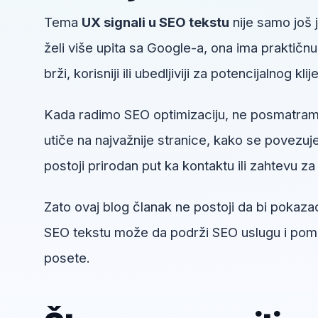
Tema
UX signali u SEO tekstu
nije samo još 
želi više upita sa Google-a, ona ima praktičn
brži, korisniji ili ubedljiviji za potencijalnog klij
Kada radimo SEO optimizaciju, ne posmatram
utiče na najvažnije stranice, kako se povezuje 
postoji prirodan put ka kontaktu ili zahtevu za 
Zato ovaj blog članak ne postoji da bi pokazao
SEO tekstu može da podrži SEO uslugu i pomog
posete.