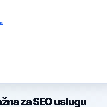
ja
ažna za SEO uslugu