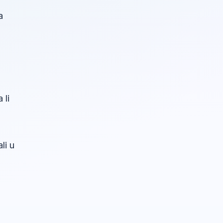
a
 li
li u