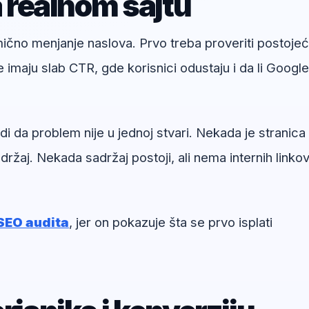
a realnom sajtu
umično menjanje naslova. Prvo treba proveriti postoje
e imaju slab CTR, gde korisnici odustaju i da li Google
i da problem nije u jednoj stvari. Nekada je stranica
ržaj. Nekada sadržaj postoji, ali nema internih linkov
SEO audita
, jer on pokazuje šta se prvo isplati