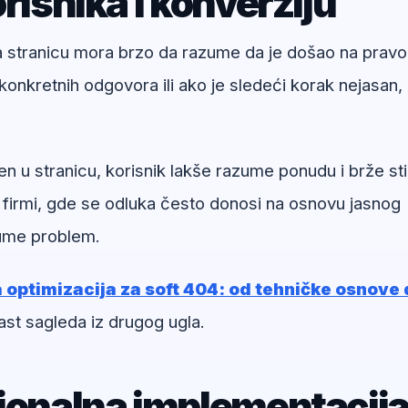
risnika i konverziju
na stranicu mora brzo da razume da je došao na pravo
onkretnih odgovora ili ako je sledeći korak nejasan,
en u stranicu, korisnik lakše razume ponudu i brže st
 firmi, gde se odluka često donosi na osnovu jasnog
zume problem.
optimizacija za soft 404: od tehničke osnove 
ast sagleda iz drugog ugla.
sionalna implementacij