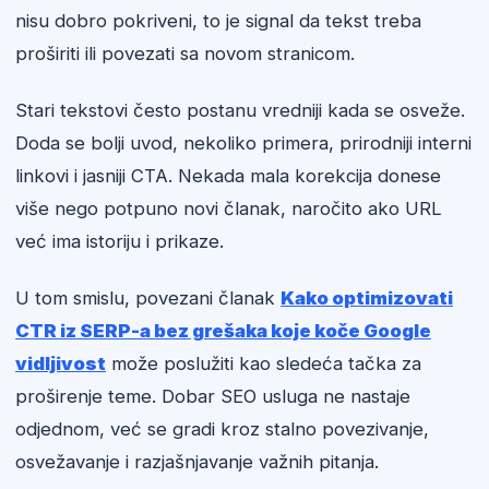
nisu dobro pokriveni, to je signal da tekst treba
proširiti ili povezati sa novom stranicom.
Stari tekstovi često postanu vredniji kada se osveže.
Doda se bolji uvod, nekoliko primera, prirodniji interni
linkovi i jasniji CTA. Nekada mala korekcija donese
više nego potpuno novi članak, naročito ako URL
već ima istoriju i prikaze.
U tom smislu, povezani članak
Kako optimizovati
CTR iz SERP-a bez grešaka koje koče Google
vidljivost
može poslužiti kao sledeća tačka za
proširenje teme. Dobar SEO usluga ne nastaje
odjednom, već se gradi kroz stalno povezivanje,
osvežavanje i razjašnjavanje važnih pitanja.