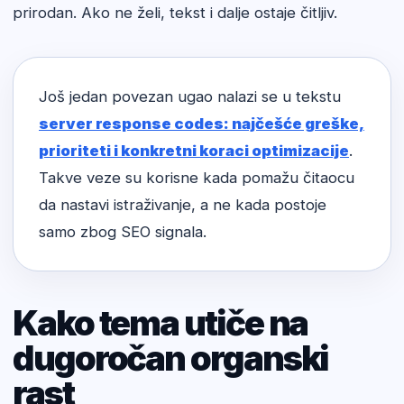
prirodan. Ako ne želi, tekst i dalje ostaje čitljiv.
Još jedan povezan ugao nalazi se u tekstu
server response codes: najčešće greške,
prioriteti i konkretni koraci optimizacije
.
Takve veze su korisne kada pomažu čitaocu
da nastavi istraživanje, a ne kada postoje
samo zbog SEO signala.
Kako tema utiče na
dugoročan organski
rast