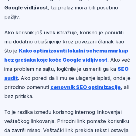
Google vidljivost
, taj prelaz mora biti posebno
pažljiv.
Ako korisnik još uvek istražuje, korisno je ponuditi
mu dodatno objašnjenje kroz povezani članak kao
što je
Kako optimizovati lokalni schema markup
bez grešaka koje koče Google vidljivost
. Ako već
ima problem na sajtu, logičnije je usmeriti ga ka
SEO
audit
. Ako poredi da li mu se ulaganje isplati, onda je
prirodno pomenuti
cenovnik SEO optimizacije
, ali
bez pritiska.
To je razlika između korisnog internog linkovanja i
veštačkog linkovanja. Prirodni link pomaže korisniku
da završi misao. Veštački link prekida tekst i ostavlja