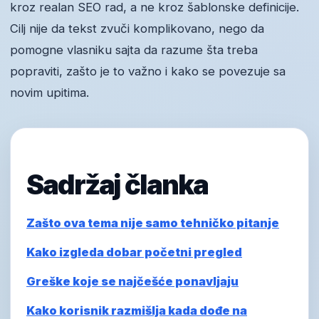
kroz realan SEO rad, a ne kroz šablonske definicije.
Cilj nije da tekst zvuči komplikovano, nego da
pomogne vlasniku sajta da razume šta treba
popraviti, zašto je to važno i kako se povezuje sa
novim upitima.
Sadržaj članka
Zašto ova tema nije samo tehničko pitanje
Kako izgleda dobar početni pregled
Greške koje se najčešće ponavljaju
Kako korisnik razmišlja kada dođe na