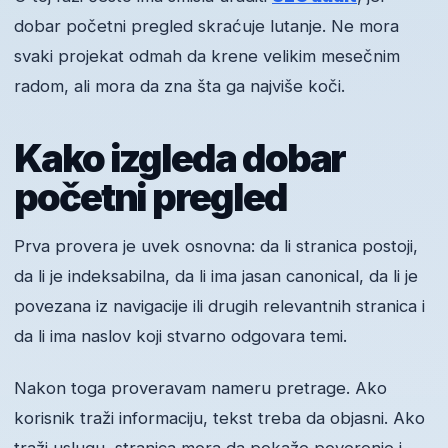
dobar početni pregled skraćuje lutanje. Ne mora
svaki projekat odmah da krene velikim mesečnim
radom, ali mora da zna šta ga najviše koči.
Kako izgleda dobar
početni pregled
Prva provera je uvek osnovna: da li stranica postoji,
da li je indeksabilna, da li ima jasan canonical, da li je
povezana iz navigacije ili drugih relevantnih stranica i
da li ima naslov koji stvarno odgovara temi.
Nakon toga proveravam nameru pretrage. Ako
korisnik traži informaciju, tekst treba da objasni. Ako