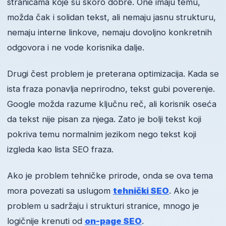
stranicama koje su skoro dobre. One imaju temu,
možda čak i solidan tekst, ali nemaju jasnu strukturu,
nemaju interne linkove, nemaju dovoljno konkretnih
odgovora i ne vode korisnika dalje.
Drugi čest problem je preterana optimizacija. Kada se
ista fraza ponavlja neprirodno, tekst gubi poverenje.
Google možda razume ključnu reč, ali korisnik oseća
da tekst nije pisan za njega. Zato je bolji tekst koji
pokriva temu normalnim jezikom nego tekst koji
izgleda kao lista SEO fraza.
Ako je problem tehničke prirode, onda se ova tema
mora povezati sa uslugom
tehnički SEO
. Ako je
problem u sadržaju i strukturi stranice, mnogo je
logičnije krenuti od
on-page SEO
.