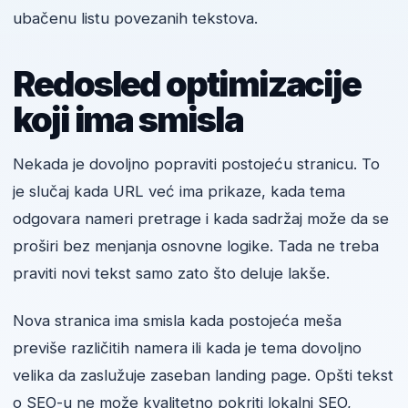
ubačenu listu povezanih tekstova.
Redosled optimizacije
koji ima smisla
Nekada je dovoljno popraviti postojeću stranicu. To
je slučaj kada URL već ima prikaze, kada tema
odgovara nameri pretrage i kada sadržaj može da se
proširi bez menjanja osnovne logike. Tada ne treba
praviti novi tekst samo zato što deluje lakše.
Nova stranica ima smisla kada postojeća meša
previše različitih namera ili kada je tema dovoljno
velika da zaslužuje zaseban landing page. Opšti tekst
o SEO-u ne može kvalitetno pokriti lokalni SEO,