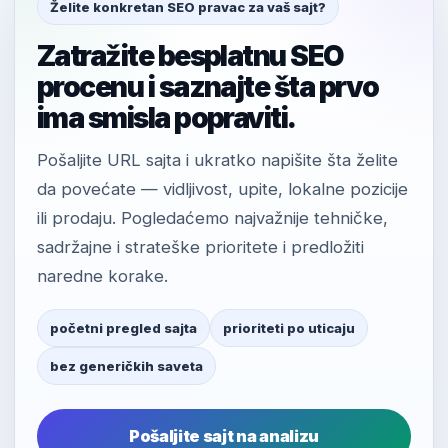
Želite konkretan SEO pravac za vaš sajt?
Zatražite besplatnu SEO
procenu i saznajte šta prvo
ima smisla popraviti.
Pošaljite URL sajta i ukratko napišite šta želite
da povećate — vidljivost, upite, lokalne pozicije
ili prodaju. Pogledaćemo najvažnije tehničke,
sadržajne i strateške prioritete i predložiti
naredne korake.
početni pregled sajta
prioriteti po uticaju
bez generičkih saveta
Pošaljite sajt na analizu