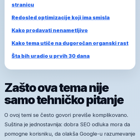
stranicu
Redosled optimizacije koji ima smisla
Kako prodavati nenametljivo
Kako tema utiče na dugoročan organski rast
Šta bih uradio u prvih 30 dana
Zašto ova tema nije
samo tehničko pitanje
O ovoj temi se često govori previše komplikovano.
Suština je jednostavnija: dobra SEO odluka mora da
pomogne korisniku, da olakša Google-u razumevanje