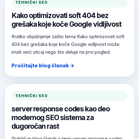
TEHNIČKI SEO
Kako optimizovati soft 404 bez
grešaka koje koče Google vidljivost
Kratko objašnjenje zašto tema Kako optimizovati soft
404 bez grešaka koje koče Google vidljivost može
imati veći uticaj nego što deluje na prvi pogled.
Pročitajte blog članak →
TEHNIČKI SEO
server response codes kao deo
modernog SEO sistema za
dugoročan rast
Praktičan blog članak o temi server response codes