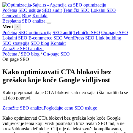
Početna
SEO usluge
SEO audit
Tehnički SEO
Lokalni SEO
Cenovnik
Blog
Kontakt
Besplatna SEO analiza
Meni
×
Početna
SEO optimizacija
SEO audit
Tehnički SEO
On-page SEO
Lokalni SEO
E-commerce SEO
WordPress SEO
Link building
SEO strategija
SEO blog
Kontakt
Zatražite SEO analizu
Početna
/
SEO blog
/
On-page SEO
On-page SEO
Kako optimizovati CTA blokovi bez
grešaka koje koče Google vidljivost
Kako prepoznati da je CTA blokovi slab deo sajta i šta uraditi da se
taj deo popravi.
Zatražite SEO analizu
Pogledajte cenu SEO usluge
Kako optimizovati CTA blokovi bez grešaka koje koče Google
vidljivost je tema koju vredi posmatrati kroz realan SEO rad, a ne
kroz šablonske definicije. Cilj nije da tekst zvuči komplikovano,