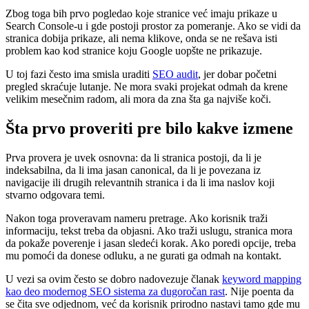
Zbog toga bih prvo pogledao koje stranice već imaju prikaze u
Search Console-u i gde postoji prostor za pomeranje. Ako se vidi da
stranica dobija prikaze, ali nema klikove, onda se ne rešava isti
problem kao kod stranice koju Google uopšte ne prikazuje.
U toj fazi često ima smisla uraditi
SEO audit
, jer dobar početni
pregled skraćuje lutanje. Ne mora svaki projekat odmah da krene
velikim mesečnim radom, ali mora da zna šta ga najviše koči.
Šta prvo proveriti pre bilo kakve izmene
Prva provera je uvek osnovna: da li stranica postoji, da li je
indeksabilna, da li ima jasan canonical, da li je povezana iz
navigacije ili drugih relevantnih stranica i da li ima naslov koji
stvarno odgovara temi.
Nakon toga proveravam nameru pretrage. Ako korisnik traži
informaciju, tekst treba da objasni. Ako traži uslugu, stranica mora
da pokaže poverenje i jasan sledeći korak. Ako poredi opcije, treba
mu pomoći da donese odluku, a ne gurati ga odmah na kontakt.
U vezi sa ovim često se dobro nadovezuje članak
keyword mapping
kao deo modernog SEO sistema za dugoročan rast
. Nije poenta da
se čita sve odjednom, već da korisnik prirodno nastavi tamo gde mu