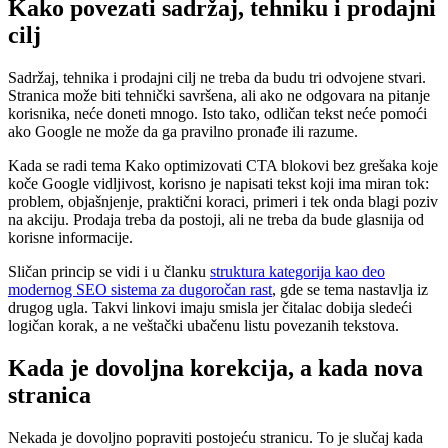
Kako povezati sadržaj, tehniku i prodajni
cilj
Sadržaj, tehnika i prodajni cilj ne treba da budu tri odvojene stvari.
Stranica može biti tehnički savršena, ali ako ne odgovara na pitanje
korisnika, neće doneti mnogo. Isto tako, odličan tekst neće pomoći
ako Google ne može da ga pravilno pronađe ili razume.
Kada se radi tema Kako optimizovati CTA blokovi bez grešaka koje
koče Google vidljivost, korisno je napisati tekst koji ima miran tok:
problem, objašnjenje, praktični koraci, primeri i tek onda blagi poziv
na akciju. Prodaja treba da postoji, ali ne treba da bude glasnija od
korisne informacije.
Sličan princip se vidi i u članku
struktura kategorija kao deo
modernog SEO sistema za dugoročan rast
, gde se tema nastavlja iz
drugog ugla. Takvi linkovi imaju smisla jer čitalac dobija sledeći
logičan korak, a ne veštački ubačenu listu povezanih tekstova.
Kada je dovoljna korekcija, a kada nova
stranica
Nekada je dovoljno popraviti postojeću stranicu. To je slučaj kada