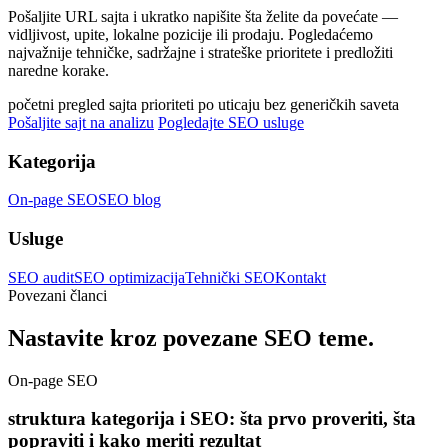
Pošaljite URL sajta i ukratko napišite šta želite da povećate —
vidljivost, upite, lokalne pozicije ili prodaju. Pogledaćemo
najvažnije tehničke, sadržajne i strateške prioritete i predložiti
naredne korake.
početni pregled sajta
prioriteti po uticaju
bez generičkih saveta
Pošaljite sajt na analizu
Pogledajte SEO usluge
Kategorija
On-page SEO
SEO blog
Usluge
SEO audit
SEO optimizacija
Tehnički SEO
Kontakt
Povezani članci
Nastavite kroz povezane SEO teme.
On-page SEO
struktura kategorija i SEO: šta prvo proveriti, šta
popraviti i kako meriti rezultat