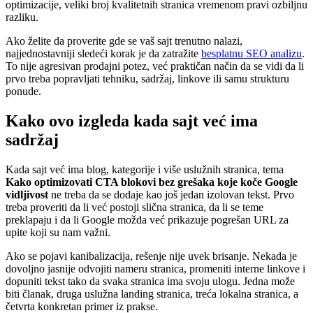
optimizacije, veliki broj kvalitetnih stranica vremenom pravi ozbiljnu
razliku.
Ako želite da proverite gde se vaš sajt trenutno nalazi,
najjednostavniji sledeći korak je da zatražite
besplatnu SEO analizu
.
To nije agresivan prodajni potez, već praktičan način da se vidi da li
prvo treba popravljati tehniku, sadržaj, linkove ili samu strukturu
ponude.
Kako ovo izgleda kada sajt već ima
sadržaj
Kada sajt već ima blog, kategorije i više uslužnih stranica, tema
Kako optimizovati CTA blokovi bez grešaka koje koče Google
vidljivost
ne treba da se dodaje kao još jedan izolovan tekst. Prvo
treba proveriti da li već postoji slična stranica, da li se teme
preklapaju i da li Google možda već prikazuje pogrešan URL za
upite koji su nam važni.
Ako se pojavi kanibalizacija, rešenje nije uvek brisanje. Nekada je
dovoljno jasnije odvojiti nameru stranica, promeniti interne linkove i
dopuniti tekst tako da svaka stranica ima svoju ulogu. Jedna može
biti članak, druga uslužna landing stranica, treća lokalna stranica, a
četvrta konkretan primer iz prakse.