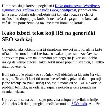
U tom smislu je korisno pogledati i
Kako optimizovati WordPress
sigurnost bez grešaka koje koče Google vidljivost
, jer povezana
tema često pokaže gde nedostaje širi kontekst. Kada se članci
međusobno dopunjuju, korisnik ne oseća da ga guramo kroz sajt,
već da mu pomažemo da razume temu korak po korak.
Kako izbeći tekst koji liči na generički
SEO sadržaj
Generički tekst obično ima tri simptoma: govori mnogo, ali ne kaže
ništa konkretno; koristi iste fraze u svakom pasusu; i završava se
agresivnim pozivom na kupovinu pre nego što je korisnik dobio
razlog da veruje autoru. Takav tekst može popuniti stranicu, ali retko
gradi poverenje.
Bolji pristup je pisati kao stručnjak koji objašnjava klijentu šta vidi
na sajtu. To znači koristiti normalne rečenice, priznati da ne postoji
jedno rešenje za svaki slučaj i objasniti redosled odluka. Nekada je
problem tehnički, nekada sadržajni, a nekada je cela ponuda na
stranici nejasna.
Upravo zato se na ovom sajtu poziv na uslugu pojavljuje mirnije.
Ako neko želi dublji pregled, može krenuti od
SEO audit
. Ako želi