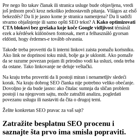
Pre nego što takav članak ili stranica usluge bude objavljena, vredi
još jednom proći kroz nekoliko jednostavnih pitanja. Világos az első
bekezdés? Da li je jasno kome je stranica namenjena? Da li sadrži
stvarno objašnjenje ili samo opšti SEO tekst? A
Kako optimizovati
CTA blokovi bez grešaka koje koče Google vidljivost
témánál
ezek a kérdések különösen fontosak, mert a felhasználó gyorsan
eldönti, hogy érdemes-e tovább olvasnia.
Takođe treba proveriti da li interni linkovi zaista pomažu korisniku.
Ako link ne doprinosi toku misli, bolje ga je ukloniti. Ako pomaže
da se razume povezan pojam ili prirodno vodi ka usluzi, onda treba
da ostane. Tako linkovanje ne deluje veštački.
Na kraju treba proveriti da li postoji miran i nenametljiv sledeći
korak. Na kraju dobrog SEO članka nije potrebno veliko obećanje.
Dovoljno je da bude jasno: ako čitalac sumnja da sličan problem
postoji i na njegovom sajtu, može zatražiti analizu, pogledati
povezanu uslugu ili nastaviti da čita o drugoj temi.
Želite konkretan SEO pravac za vaš sajt?
Zatražite besplatnu SEO procenu i
saznajte šta prvo ima smisla popraviti.