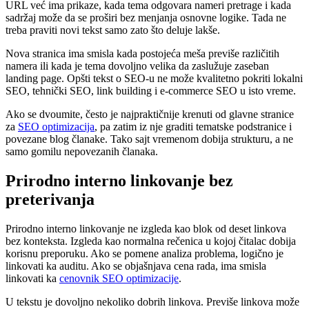
URL već ima prikaze, kada tema odgovara nameri pretrage i kada
sadržaj može da se proširi bez menjanja osnovne logike. Tada ne
treba praviti novi tekst samo zato što deluje lakše.
Nova stranica ima smisla kada postojeća meša previše različitih
namera ili kada je tema dovoljno velika da zaslužuje zaseban
landing page. Opšti tekst o SEO-u ne može kvalitetno pokriti lokalni
SEO, tehnički SEO, link building i e-commerce SEO u isto vreme.
Ako se dvoumite, često je najpraktičnije krenuti od glavne stranice
za
SEO optimizacija
, pa zatim iz nje graditi tematske podstranice i
povezane blog članake. Tako sajt vremenom dobija strukturu, a ne
samo gomilu nepovezanih članaka.
Prirodno interno linkovanje bez
preterivanja
Prirodno interno linkovanje ne izgleda kao blok od deset linkova
bez konteksta. Izgleda kao normalna rečenica u kojoj čitalac dobija
korisnu preporuku. Ako se pomene analiza problema, logično je
linkovati ka auditu. Ako se objašnjava cena rada, ima smisla
linkovati ka
cenovnik SEO optimizacije
.
U tekstu je dovoljno nekoliko dobrih linkova. Previše linkova može