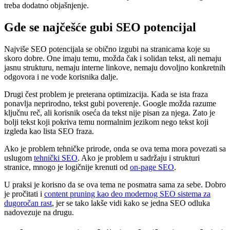
treba dodatno objašnjenje.
Gde se najčešće gubi SEO potencijal
Najviše SEO potencijala se obično izgubi na stranicama koje su
skoro dobre. One imaju temu, možda čak i solidan tekst, ali nemaju
jasnu strukturu, nemaju interne linkove, nemaju dovoljno konkretnih
odgovora i ne vode korisnika dalje.
Drugi čest problem je preterana optimizacija. Kada se ista fraza
ponavlja neprirodno, tekst gubi poverenje. Google možda razume
ključnu reč, ali korisnik oseća da tekst nije pisan za njega. Zato je
bolji tekst koji pokriva temu normalnim jezikom nego tekst koji
izgleda kao lista SEO fraza.
Ako je problem tehničke prirode, onda se ova tema mora povezati sa
uslugom
tehnički SEO
. Ako je problem u sadržaju i strukturi
stranice, mnogo je logičnije krenuti od
on-page SEO
.
U praksi je korisno da se ova tema ne posmatra sama za sebe. Dobro
je pročitati i
content pruning kao deo modernog SEO sistema za
dugoročan rast
, jer se tako lakše vidi kako se jedna SEO odluka
nadovezuje na drugu.