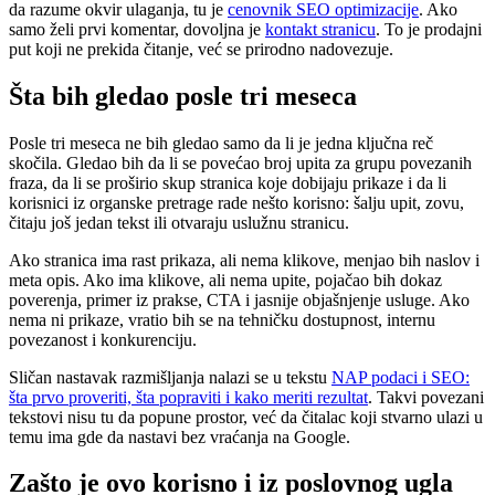
da razume okvir ulaganja, tu je
cenovnik SEO optimizacije
. Ako
samo želi prvi komentar, dovoljna je
kontakt stranicu
. To je prodajni
put koji ne prekida čitanje, već se prirodno nadovezuje.
Šta bih gledao posle tri meseca
Posle tri meseca ne bih gledao samo da li je jedna ključna reč
skočila. Gledao bih da li se povećao broj upita za grupu povezanih
fraza, da li se proširio skup stranica koje dobijaju prikaze i da li
korisnici iz organske pretrage rade nešto korisno: šalju upit, zovu,
čitaju još jedan tekst ili otvaraju uslužnu stranicu.
Ako stranica ima rast prikaza, ali nema klikove, menjao bih naslov i
meta opis. Ako ima klikove, ali nema upite, pojačao bih dokaz
poverenja, primer iz prakse, CTA i jasnije objašnjenje usluge. Ako
nema ni prikaze, vratio bih se na tehničku dostupnost, internu
povezanost i konkurenciju.
Sličan nastavak razmišljanja nalazi se u tekstu
NAP podaci i SEO:
šta prvo proveriti, šta popraviti i kako meriti rezultat
. Takvi povezani
tekstovi nisu tu da popune prostor, već da čitalac koji stvarno ulazi u
temu ima gde da nastavi bez vraćanja na Google.
Zašto je ovo korisno i iz poslovnog ugla