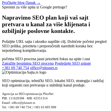
Pročitajte blog članak →
Spremni za više upita iz Google pretrage?
Napravimo SEO plan koji vaš sajt
pretvara u kanal za
više klijenata i
ozbiljnije poslovne kontakte.
Pošaljite URL sajta i ukratko napišite cilj. Dobićete početni pregled
SEO prilika, prioriteta i preporučenih narednih koraka bez
nepotrebnog komplikovanja.
početna SEO procena
jasni prioriteti
fokus na upite i rast
Zatražite besplatnu SEO procenu
Pogledajte SEO usluge
+381 69 740 754
office@plusnet.rs
SEO optimizacija, tehnički SEO, lokalni SEO, strategija i sadržaj
koji organski rast pretvaraju u stabilniji kanal prodaje.
Agencija za SEO optimizaciju PlusNet
PIB: 111629398 · MB: 65551314
Email: office@plusnet.rs
Tel: +381 69 740 754 | +381 63 695 999