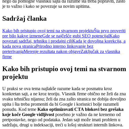
nego da pomogne vlasniku sajta da razume šta treba popraviti, zašto
je to važno i kako se povezuje sa novim upitima.
Sadržaj članka
Kako bih pristupio ovoj temi na stvarnom projektu
Šta prvo proveriti
pre bilo kakve izmene
Gde se najčešće gubi SEO potencijal
Kako
povezati sadržaj, tehniku i prodajni cilj
Kada je dovoljna korekcija, a
kada nova stranica
Prirodno interno linkovanje bez
preterivanja
Merenje rezultata nakon objave
Zaključak za vlasnika
firme
Kako bih pristupio ovoj temi na stvarnom
projektu
U praksi se ova tema najlakše razume kada se posmatra kroz
konkretan sajt, a ne kroz teoriju. Vlasnik firme obično ne želi da zna
svaku tehničku nijansu; želi da zna zašto stranica ne dobija dovoljno
upita i šta treba promeniti da bi Google i korisnici bolje razumeli
ponudu. Kod teme
Kako optimizovati CTA blokovi bez grešaka
koje koče Google vidljivost
posebno je važno da ne krenemo od
pretpostavke, nego od podataka. Jedan sajt može imati problem u
sadržaju, drugi u indeksaciji, treći u lošoj strukturi internih linkova.