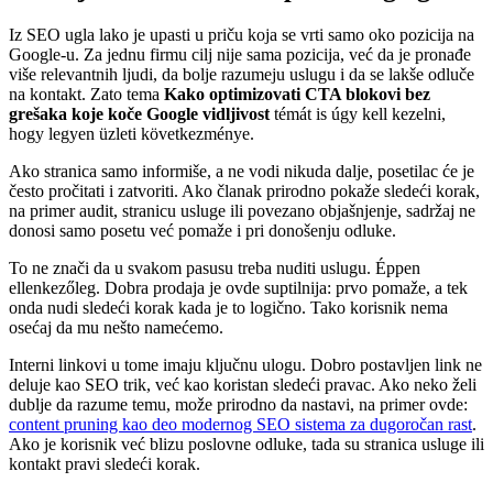
Iz SEO ugla lako je upasti u priču koja se vrti samo oko pozicija na
Google-u. Za jednu firmu cilj nije sama pozicija, već da je pronađe
više relevantnih ljudi, da bolje razumeju uslugu i da se lakše odluče
na kontakt. Zato tema
Kako optimizovati CTA blokovi bez
grešaka koje koče Google vidljivost
témát is úgy kell kezelni,
hogy legyen üzleti következménye.
Ako stranica samo informiše, a ne vodi nikuda dalje, posetilac će je
često pročitati i zatvoriti. Ako članak prirodno pokaže sledeći korak,
na primer audit, stranicu usluge ili povezano objašnjenje, sadržaj ne
donosi samo posetu već pomaže i pri donošenju odluke.
To ne znači da u svakom pasusu treba nuditi uslugu. Éppen
ellenkezőleg. Dobra prodaja je ovde suptilnija: prvo pomaže, a tek
onda nudi sledeći korak kada je to logično. Tako korisnik nema
osećaj da mu nešto namećemo.
Interni linkovi u tome imaju ključnu ulogu. Dobro postavljen link ne
deluje kao SEO trik, već kao koristan sledeći pravac. Ako neko želi
dublje da razume temu, može prirodno da nastavi, na primer ovde:
content pruning kao deo modernog SEO sistema za dugoročan rast
.
Ako je korisnik već blizu poslovne odluke, tada su stranica usluge ili
kontakt pravi sledeći korak.