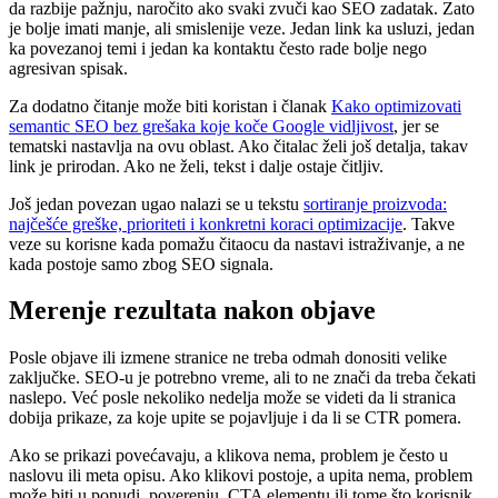
da razbije pažnju, naročito ako svaki zvuči kao SEO zadatak. Zato
je bolje imati manje, ali smislenije veze. Jedan link ka usluzi, jedan
ka povezanoj temi i jedan ka kontaktu često rade bolje nego
agresivan spisak.
Za dodatno čitanje može biti koristan i članak
Kako optimizovati
semantic SEO bez grešaka koje koče Google vidljivost
, jer se
tematski nastavlja na ovu oblast. Ako čitalac želi još detalja, takav
link je prirodan. Ako ne želi, tekst i dalje ostaje čitljiv.
Još jedan povezan ugao nalazi se u tekstu
sortiranje proizvoda:
najčešće greške, prioriteti i konkretni koraci optimizacije
. Takve
veze su korisne kada pomažu čitaocu da nastavi istraživanje, a ne
kada postoje samo zbog SEO signala.
Merenje rezultata nakon objave
Posle objave ili izmene stranice ne treba odmah donositi velike
zaključke. SEO-u je potrebno vreme, ali to ne znači da treba čekati
naslepo. Već posle nekoliko nedelja može se videti da li stranica
dobija prikaze, za koje upite se pojavljuje i da li se CTR pomera.
Ako se prikazi povećavaju, a klikova nema, problem je često u
naslovu ili meta opisu. Ako klikovi postoje, a upita nema, problem
može biti u ponudi, poverenju, CTA elementu ili tome što korisnik