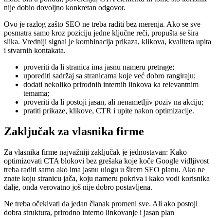
nije dobio dovoljno konkretan odgovor.
Ovo je razlog zašto SEO ne treba raditi bez merenja. Ako se sve
posmatra samo kroz poziciju jedne ključne reči, propušta se šira
slika. Vredniji signal je kombinacija prikaza, klikova, kvaliteta upita
i stvarnih kontakata.
proveriti da li stranica ima jasnu nameru pretrage;
uporediti sadržaj sa stranicama koje već dobro rangiraju;
dodati nekoliko prirodnih internih linkova ka relevantnim
temama;
proveriti da li postoji jasan, ali nenametljiv poziv na akciju;
pratiti prikaze, klikove, CTR i upite nakon optimizacije.
Zaključak za vlasnika firme
Za vlasnika firme najvažniji zaključak je jednostavan: Kako
optimizovati CTA blokovi bez grešaka koje koče Google vidljivost
treba raditi samo ako ima jasnu ulogu u širem SEO planu. Ako ne
znate koju stranicu jača, koju nameru pokriva i kako vodi korisnika
dalje, onda verovatno još nije dobro postavljena.
Ne treba očekivati da jedan članak promeni sve. Ali ako postoji
dobra struktura, prirodno interno linkovanje i jasan plan