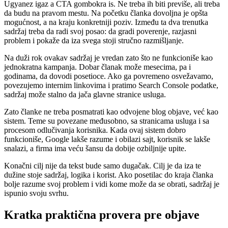
Ugyanez igaz a CTA gombokra is. Ne treba ih biti previše, ali treba
da budu na pravom mestu. Na početku članka dovoljna je opšta
mogućnost, a na kraju konkretniji poziv. Između ta dva trenutka
sadržaj treba da radi svoj posao: da gradi poverenje, razjasni
problem i pokaže da iza svega stoji stručno razmišljanje.
Na duži rok ovakav sadržaj je vredan zato što ne funkcioniše kao
jednokratna kampanja. Dobar članak može mesecima, pa i
godinama, da dovodi posetioce. Ako ga povremeno osvežavamo,
povezujemo internim linkovima i pratimo Search Console podatke,
sadržaj može stalno da jača glavne stranice usluga.
Zato članke ne treba posmatrati kao odvojene blog objave, već kao
sistem. Teme su povezane međusobno, sa stranicama usluga i sa
procesom odlučivanja korisnika. Kada ovaj sistem dobro
funkcioniše, Google lakše razume i obilazi sajt, korisnik se lakše
snalazi, a firma ima veću šansu da dobije ozbiljnije upite.
Konačni cilj nije da tekst bude samo dugačak. Cilj je da iza te
dužine stoje sadržaj, logika i korist. Ako posetilac do kraja članka
bolje razume svoj problem i vidi kome može da se obrati, sadržaj je
ispunio svoju svrhu.
Kratka praktična provera pre objave