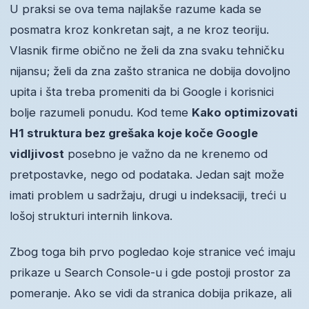
U praksi se ova tema najlakše razume kada se
posmatra kroz konkretan sajt, a ne kroz teoriju.
Vlasnik firme obično ne želi da zna svaku tehničku
nijansu; želi da zna zašto stranica ne dobija dovoljno
upita i šta treba promeniti da bi Google i korisnici
bolje razumeli ponudu. Kod teme
Kako optimizovati
H1 struktura bez grešaka koje koče Google
vidljivost
posebno je važno da ne krenemo od
pretpostavke, nego od podataka. Jedan sajt može
imati problem u sadržaju, drugi u indeksaciji, treći u
lošoj strukturi internih linkova.
Zbog toga bih prvo pogledao koje stranice već imaju
prikaze u Search Console-u i gde postoji prostor za
pomeranje. Ako se vidi da stranica dobija prikaze, ali