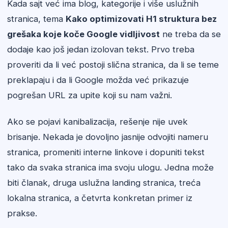
Kada sajt već ima blog, kategorije i više uslužnih
stranica, tema
Kako optimizovati H1 struktura bez
grešaka koje koče Google vidljivost
ne treba da se
dodaje kao još jedan izolovan tekst. Prvo treba
proveriti da li već postoji slična stranica, da li se teme
preklapaju i da li Google možda već prikazuje
pogrešan URL za upite koji su nam važni.
Ako se pojavi kanibalizacija, rešenje nije uvek
brisanje. Nekada je dovoljno jasnije odvojiti nameru
stranica, promeniti interne linkove i dopuniti tekst
tako da svaka stranica ima svoju ulogu. Jedna može
biti članak, druga uslužna landing stranica, treća
lokalna stranica, a četvrta konkretan primer iz
prakse.