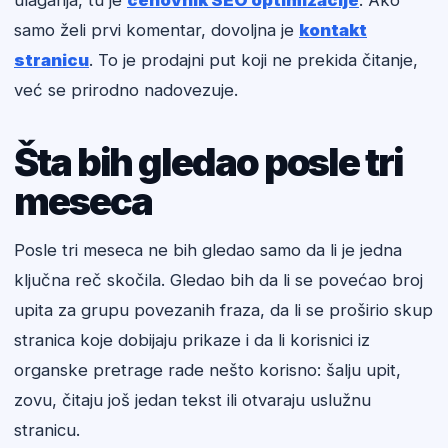
ulaganja, tu je
cenovnik SEO optimizacije
. Ako
samo želi prvi komentar, dovoljna je
kontakt
stranicu
. To je prodajni put koji ne prekida čitanje,
već se prirodno nadovezuje.
Šta bih gledao posle tri
meseca
Posle tri meseca ne bih gledao samo da li je jedna
ključna reč skočila. Gledao bih da li se povećao broj
upita za grupu povezanih fraza, da li se proširio skup
stranica koje dobijaju prikaze i da li korisnici iz
organske pretrage rade nešto korisno: šalju upit,
zovu, čitaju još jedan tekst ili otvaraju uslužnu
stranicu.