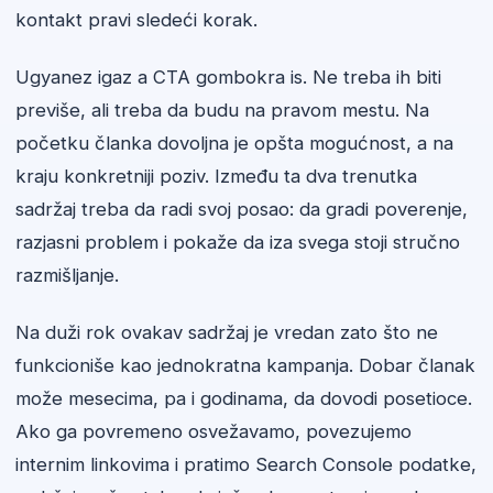
kontakt pravi sledeći korak.
Ugyanez igaz a CTA gombokra is. Ne treba ih biti
previše, ali treba da budu na pravom mestu. Na
početku članka dovoljna je opšta mogućnost, a na
kraju konkretniji poziv. Između ta dva trenutka
sadržaj treba da radi svoj posao: da gradi poverenje,
razjasni problem i pokaže da iza svega stoji stručno
razmišljanje.
Na duži rok ovakav sadržaj je vredan zato što ne
funkcioniše kao jednokratna kampanja. Dobar članak
može mesecima, pa i godinama, da dovodi posetioce.
Ako ga povremeno osvežavamo, povezujemo
internim linkovima i pratimo Search Console podatke,