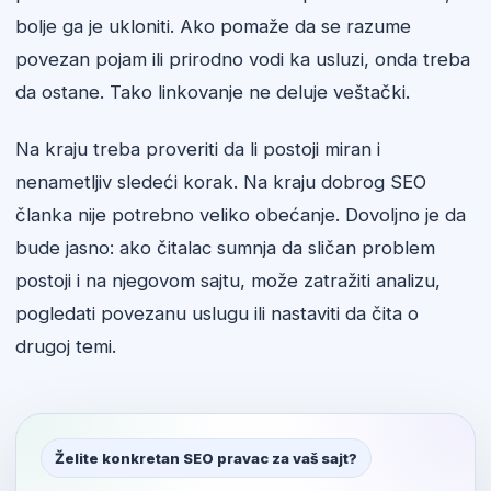
bolje ga je ukloniti. Ako pomaže da se razume
povezan pojam ili prirodno vodi ka usluzi, onda treba
da ostane. Tako linkovanje ne deluje veštački.
Na kraju treba proveriti da li postoji miran i
nenametljiv sledeći korak. Na kraju dobrog SEO
članka nije potrebno veliko obećanje. Dovoljno je da
bude jasno: ako čitalac sumnja da sličan problem
postoji i na njegovom sajtu, može zatražiti analizu,
pogledati povezanu uslugu ili nastaviti da čita o
drugoj temi.
Želite konkretan SEO pravac za vaš sajt?