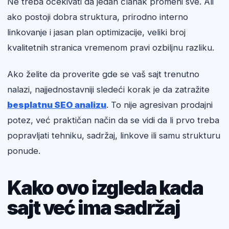
Ne treba očekivati da jedan članak promeni sve. Ali
ako postoji dobra struktura, prirodno interno
linkovanje i jasan plan optimizacije, veliki broj
kvalitetnih stranica vremenom pravi ozbiljnu razliku.
Ako želite da proverite gde se vaš sajt trenutno
nalazi, najjednostavniji sledeći korak je da zatražite
besplatnu SEO analizu
. To nije agresivan prodajni
potez, već praktičan način da se vidi da li prvo treba
popravljati tehniku, sadržaj, linkove ili samu strukturu
ponude.
Kako ovo izgleda kada
sajt već ima sadržaj