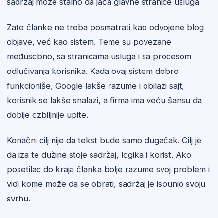
sadržaj može stalno da jača glavne stranice usluga.
Zato članke ne treba posmatrati kao odvojene blog
objave, već kao sistem. Teme su povezane
međusobno, sa stranicama usluga i sa procesom
odlučivanja korisnika. Kada ovaj sistem dobro
funkcioniše, Google lakše razume i obilazi sajt,
korisnik se lakše snalazi, a firma ima veću šansu da
dobije ozbiljnije upite.
Konačni cilj nije da tekst bude samo dugačak. Cilj je
da iza te dužine stoje sadržaj, logika i korist. Ako
posetilac do kraja članka bolje razume svoj problem i
vidi kome može da se obrati, sadržaj je ispunio svoju
svrhu.