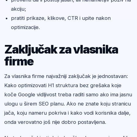
akciju;
pratiti prikaze, klikove, CTR i upite nakon
optimizacije.
Zaključak za vlasnika
firme
Za vlasnika firme najvažniji zaključak je jednostavan:
Kako optimizovati H1 struktura bez grešaka koje
koče Google vidljivost treba raditi samo ako ima jasnu
ulogu u širem SEO planu. Ako ne znate koju stranicu
jača, koju nameru pokriva i kako vodi korisnika dalje,
onda verovatno još nije dobro postavljena.