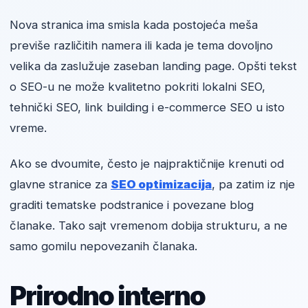
Nova stranica ima smisla kada postojeća meša
previše različitih namera ili kada je tema dovoljno
velika da zaslužuje zaseban landing page. Opšti tekst
o SEO-u ne može kvalitetno pokriti lokalni SEO,
tehnički SEO, link building i e-commerce SEO u isto
vreme.
Ako se dvoumite, često je najpraktičnije krenuti od
glavne stranice za
SEO optimizacija
, pa zatim iz nje
graditi tematske podstranice i povezane blog
članake. Tako sajt vremenom dobija strukturu, a ne
samo gomilu nepovezanih članaka.
Prirodno interno