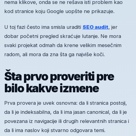
nema klikove, onda se ne rešava isti problem kao
kod stranice koju Google uopšte ne prikazuje.
U toj fazi često ima smisla uraditi
SEO audit
, jer
dobar početni pregled skraćuje lutanje. Ne mora
svaki projekat odmah da krene velikim mesečnim
radom, ali mora da zna šta ga najviše koči.
Šta prvo proveriti pre
bilo kakve izmene
Prva provera je uvek osnovna: da li stranica postoji,
da li je indeksabilna, da li ima jasan canonical, da li je
povezana iz navigacije ili drugih relevantnih stranica i
da li ima naslov koji stvarno odgovara temi.