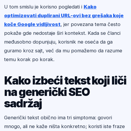
U tom smislu je korisno pogledati i
Kako
optimizovati duplirani URL-ovi bez grešaka koje
koče Google vidljivost
, jer povezana tema često
pokaže gde nedostaje širi kontekst. Kada se članci
međusobno dopunjuju, korisnik ne oseća da ga
guramo kroz sajt, već da mu pomažemo da razume
temu korak po korak.
Kako izbeći tekst koji liči
na generički SEO
sadržaj
Generički tekst obično ima tri simptoma: govori
mnogo, ali ne kaže ništa konkretno; koristi iste fraze