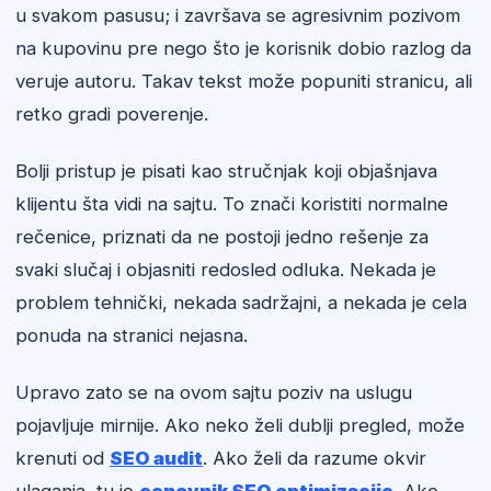
u svakom pasusu; i završava se agresivnim pozivom
na kupovinu pre nego što je korisnik dobio razlog da
veruje autoru. Takav tekst može popuniti stranicu, ali
retko gradi poverenje.
Bolji pristup je pisati kao stručnjak koji objašnjava
klijentu šta vidi na sajtu. To znači koristiti normalne
rečenice, priznati da ne postoji jedno rešenje za
svaki slučaj i objasniti redosled odluka. Nekada je
problem tehnički, nekada sadržajni, a nekada je cela
ponuda na stranici nejasna.
Upravo zato se na ovom sajtu poziv na uslugu
pojavljuje mirnije. Ako neko želi dublji pregled, može
krenuti od
SEO audit
. Ako želi da razume okvir