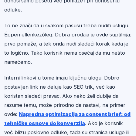
donosi samo posetu već pomaže i pri donošenju
odluke.
To ne znači da u svakom pasusu treba nuditi uslugu.
Éppen ellenkezőleg. Dobra prodaja je ovde suptilnija:
prvo pomaže, a tek onda nudi sledeći korak kada je
to logično. Tako korisnik nema osećaj da mu nešto
namećemo.
Interni linkovi u tome imaju ključnu ulogu. Dobro
postavljen link ne deluje kao SEO trik, već kao
koristan sledeći pravac. Ako neko želi dublje da
razume temu, može prirodno da nastavi, na primer
ovde:
Napredna optimizacija za content brief: od
tehničke osnove do konverzija
. Ako je korisnik
već blizu poslovne odluke, tada su stranica usluge ili