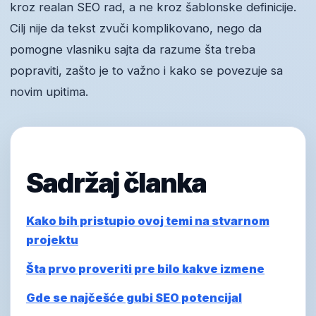
kroz realan SEO rad, a ne kroz šablonske definicije.
Cilj nije da tekst zvuči komplikovano, nego da
pomogne vlasniku sajta da razume šta treba
popraviti, zašto je to važno i kako se povezuje sa
novim upitima.
Sadržaj članka
Kako bih pristupio ovoj temi na stvarnom
projektu
Šta prvo proveriti pre bilo kakve izmene
Gde se najčešće gubi SEO potencijal