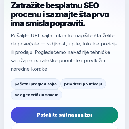
Zatražite besplatnu SEO
procenu i saznajte šta prvo
ima smisla popraviti.
Pošaljite URL sajta i ukratko napišite šta želite
da povećate — vidljivost, upite, lokalne pozicije
ili prodaju. Pogledaćemo najvažnije tehničke,
sadržajne i strateške prioritete i predložiti
naredne korake.
početni pregled sajta
prioriteti po uticaju
bez generičkih saveta
Pošaljite sajt na analizu