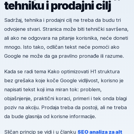
tehniku i prodajni cilj
Sadržaj, tehnika i prodajni cilj ne treba da budu tri
odvojene stvari. Stranica može biti tehnički savršena,
ali ako ne odgovara na pitanje korisnika, neće doneti
mnogo. Isto tako, odličan tekst neće pomoći ako
Google ne može da ga pravilno pronađe ili razume.
Kada se radi tema Kako optimizovati H1 struktura
bez grešaka koje koče Google vidljivost, korisno je
napisati tekst koji ima miran tok: problem,
objašnjenje, praktični koraci, primeri i tek onda blagi
poziv na akciju. Prodaja treba da postoji, ali ne treba
da bude glasnija od korisne informacije.
Sličan princip se vidi i u članku
SEO analiza za alt