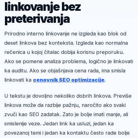
linkovanje bez
preterivanja
Prirodno interno linkovanje ne izgleda kao blok od
deset linkova bez konteksta. Izgleda kao normalna
rečenica u kojoj čitalac dobija korisnu preporuku.
Ako se pomene analiza problema, logično je linkovati
ka auditu. Ako se objašnjava cena rada, ima smisla
linkovati ka
cenovnik SEO optimizacije
.
U tekstu je dovoljno nekoliko dobrih linkova. Previše
linkova može da razbije pažnju, naročito ako svaki
zvuči kao SEO zadatak. Zato je bolje imati manje, ali
smislenije veze. Jedan link ka usluzi, jedan ka
povezanoj temi i jedan ka kontaktu često rade bolje