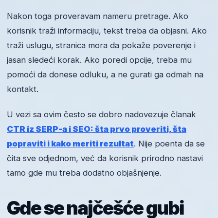
Nakon toga proveravam nameru pretrage. Ako
korisnik traži informaciju, tekst treba da objasni. Ako
traži uslugu, stranica mora da pokaže poverenje i
jasan sledeći korak. Ako poredi opcije, treba mu
pomoći da donese odluku, a ne gurati ga odmah na
kontakt.
U vezi sa ovim često se dobro nadovezuje članak
CTR iz SERP-a i SEO: šta prvo proveriti, šta
popraviti i kako meriti rezultat
. Nije poenta da se
čita sve odjednom, već da korisnik prirodno nastavi
tamo gde mu treba dodatno objašnjenje.
Gde se najčešće gubi