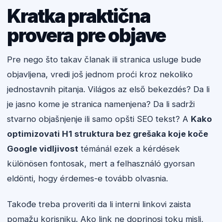
Kratka praktična
provera pre objave
Pre nego što takav članak ili stranica usluge bude
objavljena, vredi još jednom proći kroz nekoliko
jednostavnih pitanja. Világos az első bekezdés? Da li
je jasno kome je stranica namenjena? Da li sadrži
stvarno objašnjenje ili samo opšti SEO tekst? A
Kako
optimizovati H1 struktura bez grešaka koje koče
Google vidljivost
témánál ezek a kérdések
különösen fontosak, mert a felhasználó gyorsan
eldönti, hogy érdemes-e tovább olvasnia.
Takođe treba proveriti da li interni linkovi zaista
pomažu korisniku. Ako link ne doprinosi toku misli,