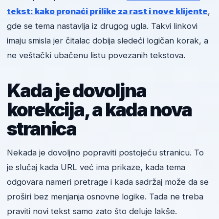
tekst: kako pronaći prilike za rast i nove klijente
,
gde se tema nastavlja iz drugog ugla. Takvi linkovi
imaju smisla jer čitalac dobija sledeći logičan korak, a
ne veštački ubačenu listu povezanih tekstova.
Kada je dovoljna
korekcija, a kada nova
stranica
Nekada je dovoljno popraviti postojeću stranicu. To
je slučaj kada URL već ima prikaze, kada tema
odgovara nameri pretrage i kada sadržaj može da se
proširi bez menjanja osnovne logike. Tada ne treba
praviti novi tekst samo zato što deluje lakše.