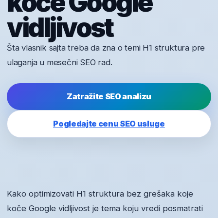
koče Google
vidljivost
Šta vlasnik sajta treba da zna o temi H1 struktura pre
ulaganja u mesečni SEO rad.
Zatražite SEO analizu
Pogledajte cenu SEO usluge
Kako optimizovati H1 struktura bez grešaka koje
koče Google vidljivost je tema koju vredi posmatrati