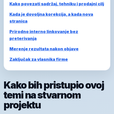
Kako povezati sadržaj, tehniku i prodajni cilj
Kada je dovoljna korekcija, a kada nova
stranica
Prirodno interno linkovanje bez
preterivanja
Merenje rezultata nakon objave
Zaključak za vlasnika firme
Kako bih pristupio ovoj
temi na stvarnom
projektu