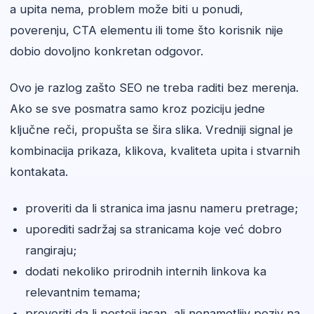
a upita nema, problem može biti u ponudi,
poverenju, CTA elementu ili tome što korisnik nije
dobio dovoljno konkretan odgovor.
Ovo je razlog zašto SEO ne treba raditi bez merenja.
Ako se sve posmatra samo kroz poziciju jedne
ključne reči, propušta se šira slika. Vredniji signal je
kombinacija prikaza, klikova, kvaliteta upita i stvarnih
kontakata.
proveriti da li stranica ima jasnu nameru pretrage;
uporediti sadržaj sa stranicama koje već dobro
rangiraju;
dodati nekoliko prirodnih internih linkova ka
relevantnim temama;
proveriti da li postoji jasan, ali nenametljiv poziv na