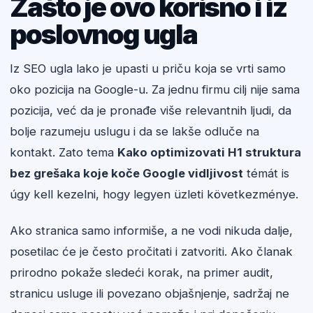
Zašto je ovo korisno i iz
poslovnog ugla
Iz SEO ugla lako je upasti u priču koja se vrti samo
oko pozicija na Google-u. Za jednu firmu cilj nije sama
pozicija, već da je pronađe više relevantnih ljudi, da
bolje razumeju uslugu i da se lakše odluče na
kontakt. Zato tema
Kako optimizovati H1 struktura
bez grešaka koje koče Google vidljivost
témát is
úgy kell kezelni, hogy legyen üzleti következménye.
Ako stranica samo informiše, a ne vodi nikuda dalje,
posetilac će je često pročitati i zatvoriti. Ako članak
prirodno pokaže sledeći korak, na primer audit,
stranicu usluge ili povezano objašnjenje, sadržaj ne