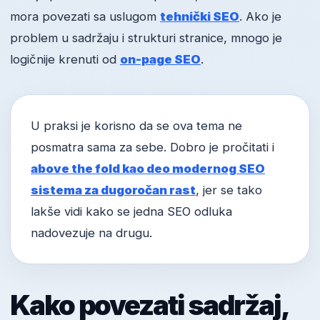
mora povezati sa uslugom
tehnički SEO
. Ako je
problem u sadržaju i strukturi stranice, mnogo je
logičnije krenuti od
on-page SEO
.
U praksi je korisno da se ova tema ne
posmatra sama za sebe. Dobro je pročitati i
above the fold kao deo modernog SEO
sistema za dugoročan rast
, jer se tako
lakše vidi kako se jedna SEO odluka
nadovezuje na drugu.
Kako povezati sadržaj,