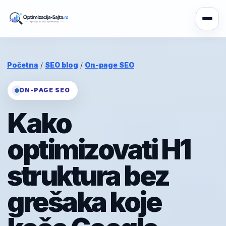
Početna
/
SEO blog
/
On-page SEO
ON-PAGE SEO
Kako
optimizovati H1
struktura bez
grešaka koje