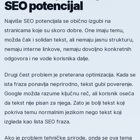
SEO potencijal
Najviše SEO potencijala se obično izgubi na
stranicama koje su skoro dobre. One imaju temu,
možda čak i solidan tekst, ali nemaju jasnu strukturu,
nemaju interne linkove, nemaju dovoljno konkretnih
odgovora i ne vode korisnika dalje.
Drugi čest problem je preterana optimizacija. Kada se
ista fraza ponavlja neprirodno, tekst gubi poverenje.
Google možda razume ključnu reč, ali korisnik oseća
da tekst nije pisan za njega. Zato je bolji tekst koji
pokriva temu normalnim jezikom nego tekst koji
izgleda kao lista SEO fraza.
Ako je problem tehničke prirode, onda se ova tema