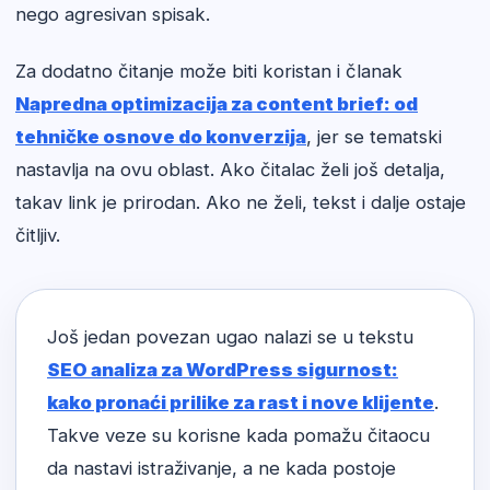
nego agresivan spisak.
Za dodatno čitanje može biti koristan i članak
Napredna optimizacija za content brief: od
tehničke osnove do konverzija
, jer se tematski
nastavlja na ovu oblast. Ako čitalac želi još detalja,
takav link je prirodan. Ako ne želi, tekst i dalje ostaje
čitljiv.
Još jedan povezan ugao nalazi se u tekstu
SEO analiza za WordPress sigurnost:
kako pronaći prilike za rast i nove klijente
.
Takve veze su korisne kada pomažu čitaocu
da nastavi istraživanje, a ne kada postoje