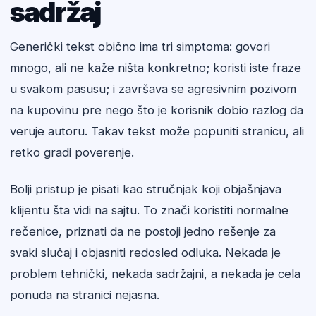
sadržaj
Generički tekst obično ima tri simptoma: govori
mnogo, ali ne kaže ništa konkretno; koristi iste fraze
u svakom pasusu; i završava se agresivnim pozivom
na kupovinu pre nego što je korisnik dobio razlog da
veruje autoru. Takav tekst može popuniti stranicu, ali
retko gradi poverenje.
Bolji pristup je pisati kao stručnjak koji objašnjava
klijentu šta vidi na sajtu. To znači koristiti normalne
rečenice, priznati da ne postoji jedno rešenje za
svaki slučaj i objasniti redosled odluka. Nekada je
problem tehnički, nekada sadržajni, a nekada je cela
ponuda na stranici nejasna.