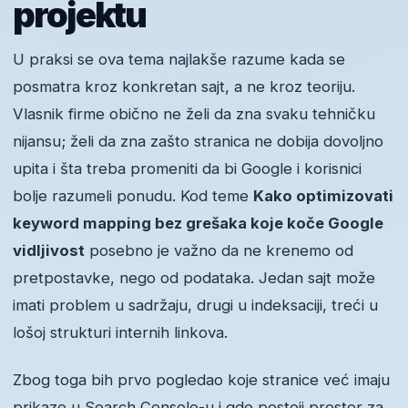
projektu
U praksi se ova tema najlakše razume kada se
posmatra kroz konkretan sajt, a ne kroz teoriju.
Vlasnik firme obično ne želi da zna svaku tehničku
nijansu; želi da zna zašto stranica ne dobija dovoljno
upita i šta treba promeniti da bi Google i korisnici
bolje razumeli ponudu. Kod teme
Kako optimizovati
keyword mapping bez grešaka koje koče Google
vidljivost
posebno je važno da ne krenemo od
pretpostavke, nego od podataka. Jedan sajt može
imati problem u sadržaju, drugi u indeksaciji, treći u
lošoj strukturi internih linkova.
Zbog toga bih prvo pogledao koje stranice već imaju
prikaze u Search Console-u i gde postoji prostor za