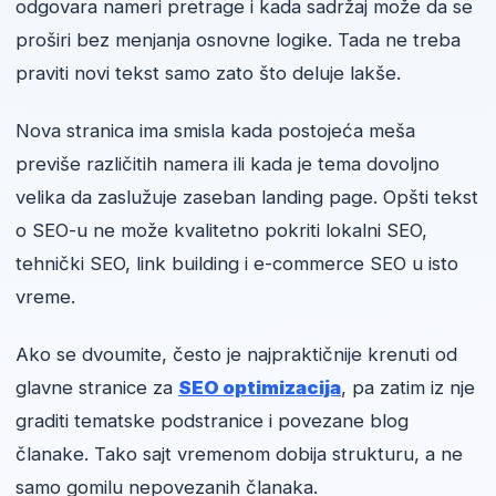
odgovara nameri pretrage i kada sadržaj može da se
proširi bez menjanja osnovne logike. Tada ne treba
praviti novi tekst samo zato što deluje lakše.
Nova stranica ima smisla kada postojeća meša
previše različitih namera ili kada je tema dovoljno
velika da zaslužuje zaseban landing page. Opšti tekst
o SEO-u ne može kvalitetno pokriti lokalni SEO,
tehnički SEO, link building i e-commerce SEO u isto
vreme.
Ako se dvoumite, često je najpraktičnije krenuti od
glavne stranice za
SEO optimizacija
, pa zatim iz nje
graditi tematske podstranice i povezane blog
članake. Tako sajt vremenom dobija strukturu, a ne
samo gomilu nepovezanih članaka.