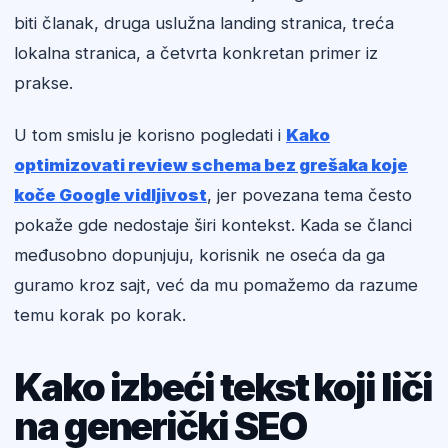
biti članak, druga uslužna landing stranica, treća
lokalna stranica, a četvrta konkretan primer iz
prakse.
U tom smislu je korisno pogledati i
Kako
optimizovati review schema bez grešaka koje
koče Google vidljivost
, jer povezana tema često
pokaže gde nedostaje širi kontekst. Kada se članci
međusobno dopunjuju, korisnik ne oseća da ga
guramo kroz sajt, već da mu pomažemo da razume
temu korak po korak.
Kako izbeći tekst koji liči
na generički SEO