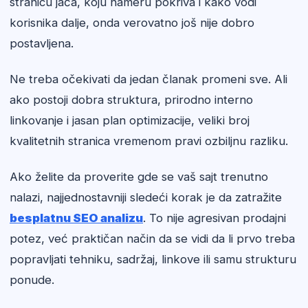
stranicu jača, koju nameru pokriva i kako vodi
korisnika dalje, onda verovatno još nije dobro
postavljena.
Ne treba očekivati da jedan članak promeni sve. Ali
ako postoji dobra struktura, prirodno interno
linkovanje i jasan plan optimizacije, veliki broj
kvalitetnih stranica vremenom pravi ozbiljnu razliku.
Ako želite da proverite gde se vaš sajt trenutno
nalazi, najjednostavniji sledeći korak je da zatražite
besplatnu SEO analizu
. To nije agresivan prodajni
potez, već praktičan način da se vidi da li prvo treba
popravljati tehniku, sadržaj, linkove ili samu strukturu
ponude.