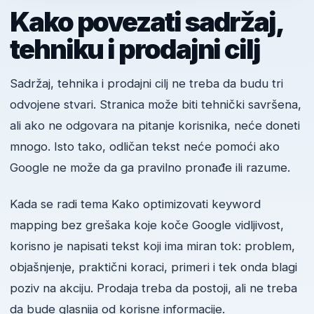
Kako povezati sadržaj,
tehniku i prodajni cilj
Sadržaj, tehnika i prodajni cilj ne treba da budu tri
odvojene stvari. Stranica može biti tehnički savršena,
ali ako ne odgovara na pitanje korisnika, neće doneti
mnogo. Isto tako, odličan tekst neće pomoći ako
Google ne može da ga pravilno pronađe ili razume.
Kada se radi tema Kako optimizovati keyword
mapping bez grešaka koje koče Google vidljivost,
korisno je napisati tekst koji ima miran tok: problem,
objašnjenje, praktični koraci, primeri i tek onda blagi
poziv na akciju. Prodaja treba da postoji, ali ne treba
da bude glasnija od korisne informacije.