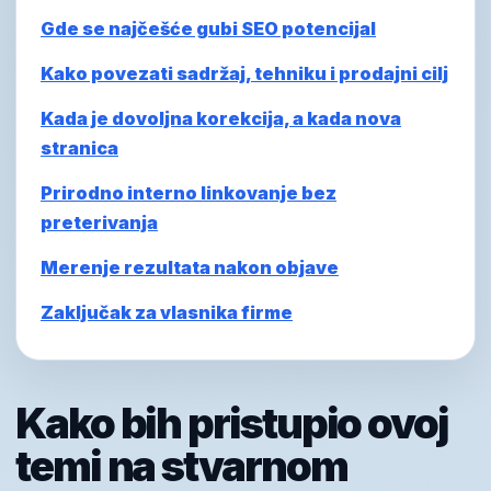
Gde se najčešće gubi SEO potencijal
Kako povezati sadržaj, tehniku i prodajni cilj
Kada je dovoljna korekcija, a kada nova
stranica
Prirodno interno linkovanje bez
preterivanja
Merenje rezultata nakon objave
Zaključak za vlasnika firme
Kako bih pristupio ovoj
temi na stvarnom