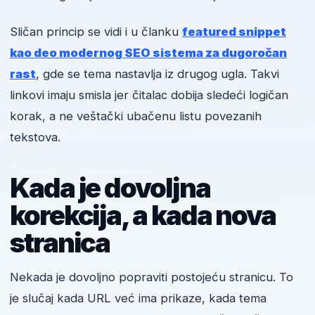
Sličan princip se vidi i u članku
featured snippet
kao deo modernog SEO sistema za dugoročan
rast
, gde se tema nastavlja iz drugog ugla. Takvi
linkovi imaju smisla jer čitalac dobija sledeći logičan
korak, a ne veštački ubačenu listu povezanih
tekstova.
Kada je dovoljna
korekcija, a kada nova
stranica
Nekada je dovoljno popraviti postojeću stranicu. To
je slučaj kada URL već ima prikaze, kada tema