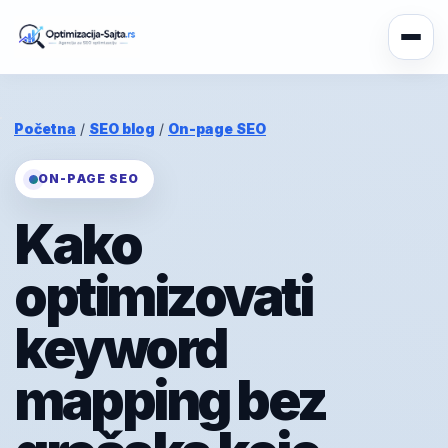
Početna
/
SEO blog
/
On-page SEO
ON-PAGE SEO
Kako
optimizovati
keyword
mapping bez