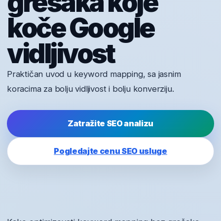
grešaka koje
koče Google
vidljivost
Praktičan uvod u keyword mapping, sa jasnim
koracima za bolju vidljivost i bolju konverziju.
Zatražite SEO analizu
Pogledajte cenu SEO usluge