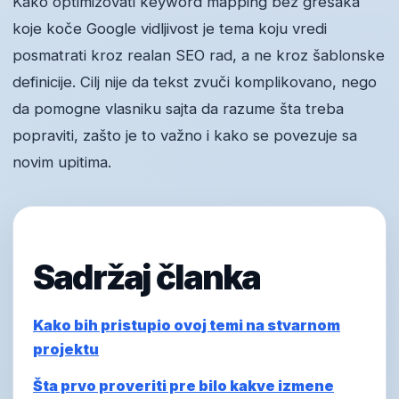
Kako optimizovati keyword mapping bez grešaka
koje koče Google vidljivost je tema koju vredi
posmatrati kroz realan SEO rad, a ne kroz šablonske
definicije. Cilj nije da tekst zvuči komplikovano, nego
da pomogne vlasniku sajta da razume šta treba
popraviti, zašto je to važno i kako se povezuje sa
novim upitima.
Sadržaj članka
Kako bih pristupio ovoj temi na stvarnom
projektu
Šta prvo proveriti pre bilo kakve izmene