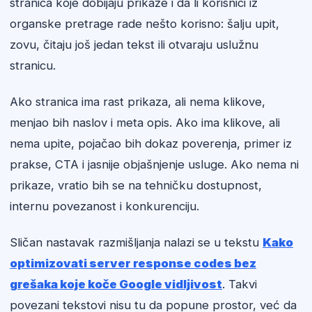
stranica koje dobijaju prikaze i da li korisnici iz
organske pretrage rade nešto korisno: šalju upit,
zovu, čitaju još jedan tekst ili otvaraju uslužnu
stranicu.
Ako stranica ima rast prikaza, ali nema klikove,
menjao bih naslov i meta opis. Ako ima klikove, ali
nema upite, pojačao bih dokaz poverenja, primer iz
prakse, CTA i jasnije objašnjenje usluge. Ako nema ni
prikaze, vratio bih se na tehničku dostupnost,
internu povezanost i konkurenciju.
Sličan nastavak razmišljanja nalazi se u tekstu
Kako
optimizovati server response codes bez
grešaka koje koče Google vidljivost
. Takvi
povezani tekstovi nisu tu da popune prostor, već da