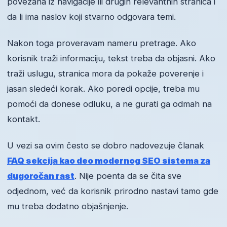
povezana iz navigacije ili drugih relevantnih stranica i
da li ima naslov koji stvarno odgovara temi.
Nakon toga proveravam nameru pretrage. Ako
korisnik traži informaciju, tekst treba da objasni. Ako
traži uslugu, stranica mora da pokaže poverenje i
jasan sledeći korak. Ako poredi opcije, treba mu
pomoći da donese odluku, a ne gurati ga odmah na
kontakt.
U vezi sa ovim često se dobro nadovezuje članak
FAQ sekcija kao deo modernog SEO sistema za
dugoročan rast
. Nije poenta da se čita sve
odjednom, već da korisnik prirodno nastavi tamo gde
mu treba dodatno objašnjenje.