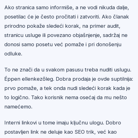
Ako stranica samo informiše, a ne vodi nikuda dalje,
posetilac će je često pročitati i zatvoriti. Ako članak
prirodno pokaže sledeći korak, na primer audit,
stranicu usluge ili povezano objašnjenje, sadržaj ne
donosi samo posetu već pomaže i pri donošenju
odluke.
To ne znači da u svakom pasusu treba nuditi uslugu.
Éppen ellenkezőleg. Dobra prodaja je ovde suptilnija:
prvo pomaže, a tek onda nudi sledeći korak kada je
to logično. Tako korisnik nema osećaj da mu nešto
namećemo.
Interni linkovi u tome imaju ključnu ulogu. Dobro
postavljen link ne deluje kao SEO trik, već kao