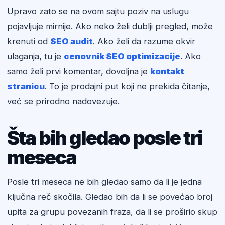
Upravo zato se na ovom sajtu poziv na uslugu
pojavljuje mirnije. Ako neko želi dublji pregled, može
krenuti od
SEO audit
. Ako želi da razume okvir
ulaganja, tu je
cenovnik SEO optimizacije
. Ako
samo želi prvi komentar, dovoljna je
kontakt
stranicu
. To je prodajni put koji ne prekida čitanje,
već se prirodno nadovezuje.
Šta bih gledao posle tri
meseca
Posle tri meseca ne bih gledao samo da li je jedna
ključna reč skočila. Gledao bih da li se povećao broj
upita za grupu povezanih fraza, da li se proširio skup