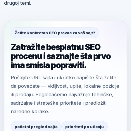
drugoj temi.
Želite konkretan SEO pravac za vaš sajt?
Zatražite besplatnu SEO
procenu i saznajte šta prvo
ima smisla popraviti.
Pošaljite URL sajta i ukratko napišite šta želite
da povećate — vidljivost, upite, lokalne pozicije
ili prodaju. Pogledaćemo najvažnije tehničke,
sadržajne i strateške prioritete i predložiti
naredne korake.
početni pregled sajta
prioriteti po uticaju