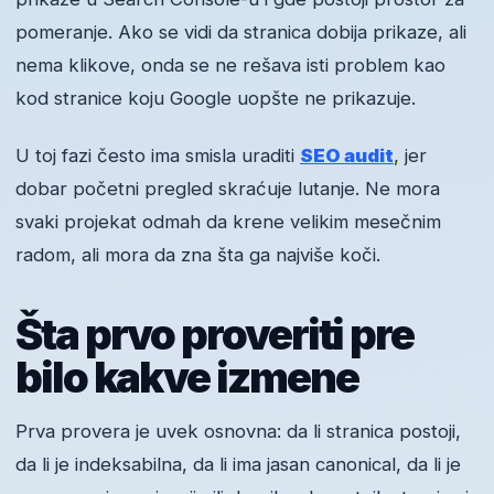
pomeranje. Ako se vidi da stranica dobija prikaze, ali
nema klikove, onda se ne rešava isti problem kao
kod stranice koju Google uopšte ne prikazuje.
U toj fazi često ima smisla uraditi
SEO audit
, jer
dobar početni pregled skraćuje lutanje. Ne mora
svaki projekat odmah da krene velikim mesečnim
radom, ali mora da zna šta ga najviše koči.
Šta prvo proveriti pre
bilo kakve izmene
Prva provera je uvek osnovna: da li stranica postoji,
da li je indeksabilna, da li ima jasan canonical, da li je