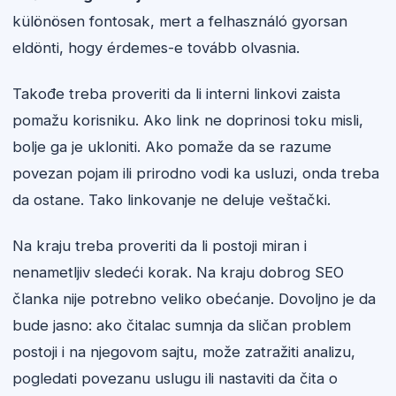
különösen fontosak, mert a felhasználó gyorsan
eldönti, hogy érdemes-e tovább olvasnia.
Takođe treba proveriti da li interni linkovi zaista
pomažu korisniku. Ako link ne doprinosi toku misli,
bolje ga je ukloniti. Ako pomaže da se razume
povezan pojam ili prirodno vodi ka usluzi, onda treba
da ostane. Tako linkovanje ne deluje veštački.
Na kraju treba proveriti da li postoji miran i
nenametljiv sledeći korak. Na kraju dobrog SEO
članka nije potrebno veliko obećanje. Dovoljno je da
bude jasno: ako čitalac sumnja da sličan problem
postoji i na njegovom sajtu, može zatražiti analizu,
pogledati povezanu uslugu ili nastaviti da čita o