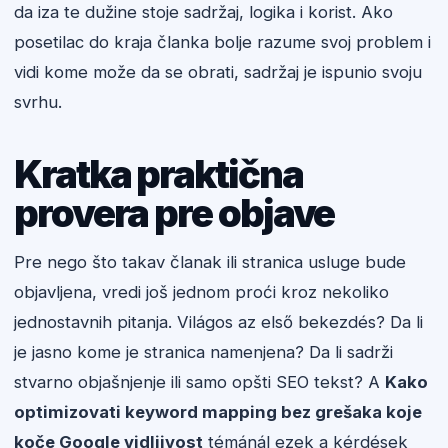
da iza te dužine stoje sadržaj, logika i korist. Ako
posetilac do kraja članka bolje razume svoj problem i
vidi kome može da se obrati, sadržaj je ispunio svoju
svrhu.
Kratka praktična
provera pre objave
Pre nego što takav članak ili stranica usluge bude
objavljena, vredi još jednom proći kroz nekoliko
jednostavnih pitanja. Világos az első bekezdés? Da li
je jasno kome je stranica namenjena? Da li sadrži
stvarno objašnjenje ili samo opšti SEO tekst? A
Kako
optimizovati keyword mapping bez grešaka koje
koče Google vidljivost
témánál ezek a kérdések