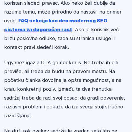
koristan sledeći pravac. Ako neko želi dublje da
razume temu, može prirodno da nastavi, na primer
ovde:
FAQ sekcija kao deo modernog SEO
sistema za dugoročan rast
. Ako je korisnik već
blizu poslovne odluke, tada su stranica usluge ili
kontakt pravi sledeći korak.
Ugyanez igaz a CTA gombokra is. Ne treba ih biti
previše, ali treba da budu na pravom mestu. Na
početku članka dovoljna je opšta mogućnost, a na
kraju konkretniji poziv. Između ta dva trenutka
sadržaj treba da radi svoj posao: da gradi poverenje,
razjasni problem i pokaže da iza svega stoji stručno
razmišljanje.
Na duži rok ovakav sadržaj je vredan zato što ne