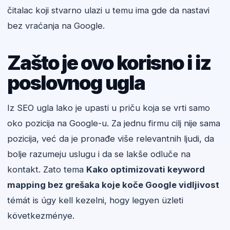
čitalac koji stvarno ulazi u temu ima gde da nastavi
bez vraćanja na Google.
Zašto je ovo korisno i iz
poslovnog ugla
Iz SEO ugla lako je upasti u priču koja se vrti samo
oko pozicija na Google-u. Za jednu firmu cilj nije sama
pozicija, već da je pronađe više relevantnih ljudi, da
bolje razumeju uslugu i da se lakše odluče na
kontakt. Zato tema
Kako optimizovati keyword
mapping bez grešaka koje koče Google vidljivost
témát is úgy kell kezelni, hogy legyen üzleti
következménye.