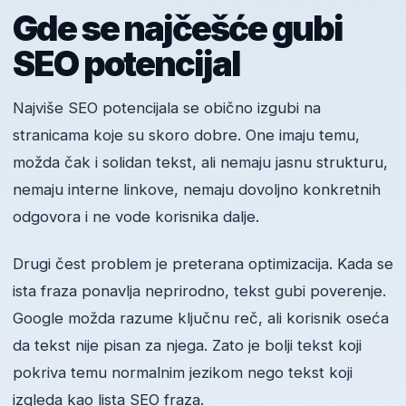
Gde se najčešće gubi
SEO potencijal
Najviše SEO potencijala se obično izgubi na
stranicama koje su skoro dobre. One imaju temu,
možda čak i solidan tekst, ali nemaju jasnu strukturu,
nemaju interne linkove, nemaju dovoljno konkretnih
odgovora i ne vode korisnika dalje.
Drugi čest problem je preterana optimizacija. Kada se
ista fraza ponavlja neprirodno, tekst gubi poverenje.
Google možda razume ključnu reč, ali korisnik oseća
da tekst nije pisan za njega. Zato je bolji tekst koji
pokriva temu normalnim jezikom nego tekst koji
izgleda kao lista SEO fraza.