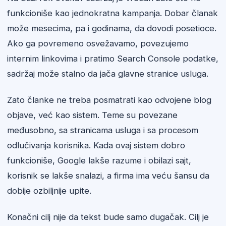
funkcioniše kao jednokratna kampanja. Dobar članak
može mesecima, pa i godinama, da dovodi posetioce.
Ako ga povremeno osvežavamo, povezujemo
internim linkovima i pratimo Search Console podatke,
sadržaj može stalno da jača glavne stranice usluga.
Zato članke ne treba posmatrati kao odvojene blog
objave, već kao sistem. Teme su povezane
međusobno, sa stranicama usluga i sa procesom
odlučivanja korisnika. Kada ovaj sistem dobro
funkcioniše, Google lakše razume i obilazi sajt,
korisnik se lakše snalazi, a firma ima veću šansu da
dobije ozbiljnije upite.
Konačni cilj nije da tekst bude samo dugačak. Cilj je