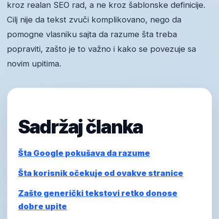
kroz realan SEO rad, a ne kroz šablonske definicije.
Cilj nije da tekst zvuči komplikovano, nego da
pomogne vlasniku sajta da razume šta treba
popraviti, zašto je to važno i kako se povezuje sa
novim upitima.
Sadržaj članka
Šta Google pokušava da razume
Šta korisnik očekuje od ovakve stranice
Zašto generički tekstovi retko donose
dobre upite