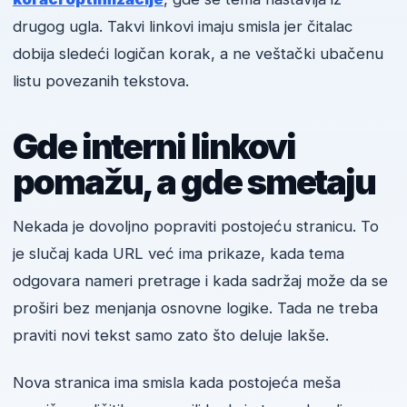
drugog ugla. Takvi linkovi imaju smisla jer čitalac
dobija sledeći logičan korak, a ne veštački ubačenu
listu povezanih tekstova.
Gde interni linkovi
pomažu, a gde smetaju
Nekada je dovoljno popraviti postojeću stranicu. To
je slučaj kada URL već ima prikaze, kada tema
odgovara nameri pretrage i kada sadržaj može da se
proširi bez menjanja osnovne logike. Tada ne treba
praviti novi tekst samo zato što deluje lakše.
Nova stranica ima smisla kada postojeća meša