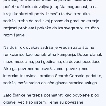
početku članka dovoljna je opšta mogućnost, a na
kraju konkretniji poziv. Između ta dva trenutka
sadržaj treba da radi svoj posao: da gradi poverenje,
razjasni problem i pokaže da iza svega stoji stručno
razmišljanje.
Na duži rok ovakav sadržaj je vredan zato što ne
funkcioniše kao jednokratna kampanja. Dobar članak
može mesecima, pa i godinama, da dovodi posetioce.
Ako ga povremeno osvežavamo, povezujemo
internim linkovima i pratimo Search Console podatke,
sadržaj može stalno da jača glavne stranice usluga.
Zato članke ne treba posmatrati kao odvojene blog
objave, već kao sistem. Teme su povezane