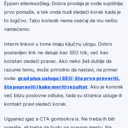
Éppen ellenkezőleg. Dobra prodaja je ovde suptilnija:
prvo pomaže, a tek onda nudi sledeći korak kada je
to logično. Tako korisnik nema osećaj da mu nešto
namećemo.
Interni linkovi u tome imaju ključnu ulogu. Dobro
postavljen link ne deluje kao SEO trik, već kao
koristan sledeći pravac. Ako neko želi dublje da
razume temu, može prirodno da nastavi, na primer
ovde:
grad plus usluga i SEO: šta prvo proveriti,
šta popraviti i kako meriti rezultat
. Ako je korisnik
već blizu poslovne odluke, tada su stranica usluge ili
kontakt pravi sledeći korak.
Ugyanez igaz a CTA gombokra is. Ne treba ih biti
previše, ali treba da budu na pravom mestu. Na