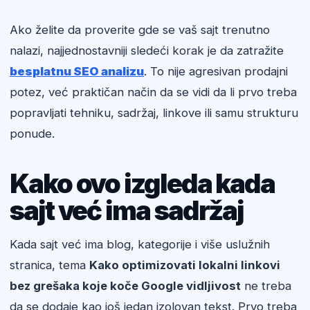
Ako želite da proverite gde se vaš sajt trenutno
nalazi, najjednostavniji sledeći korak je da zatražite
besplatnu SEO analizu
. To nije agresivan prodajni
potez, već praktičan način da se vidi da li prvo treba
popravljati tehniku, sadržaj, linkove ili samu strukturu
ponude.
Kako ovo izgleda kada
sajt već ima sadržaj
Kada sajt već ima blog, kategorije i više uslužnih
stranica, tema
Kako optimizovati lokalni linkovi
bez grešaka koje koče Google vidljivost
ne treba
da se dodaje kao još jedan izolovan tekst. Prvo treba