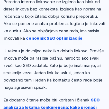
Prirodno interno linkovanje ne izgleda kao blok od
deset linkova bez konteksta. Izgleda kao normalna
rečenica u kojoj čitalac dobija korisnu preporuku.
Ako se pomene analiza problema, logično je linkovati
ka auditu. Ako se objašnjava cena rada, ima smisla
linkovati ka
cenovnik SEO optimizacije
.
U tekstu je dovoljno nekoliko dobrih linkova. Previše
linkova može da razbije pažnju, naročito ako svaki
zvuči kao SEO zadatak. Zato je bolje imati manje, ali
smislenije veze. Jedan link ka usluzi, jedan ka
povezanoj temi i jedan ka kontaktu često rade bolje
nego agresivan spisak.
Za dodatno čitanje može biti koristan i članak
SEO
analiza za lokalna konkurencija: kako pronaći