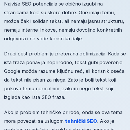
Najviše SEO potencijala se obično izgubi na
stranicama koje su skoro dobre. One imaju temu,
možda čak i solidan tekst, ali nemaju jasnu strukturu,
nemaju interne linkove, nemaju dovoljno konkretnih
odgovora i ne vode korisnika dalje.
Drugi čest problem je preterana optimizacija. Kada se
ista fraza ponavlja neprirodno, tekst gubi poverenje.
Google možda razume ključnu reč, ali korisnik oseća
da tekst nije pisan za njega. Zato je bolji tekst koji
pokriva temu normalnim jezikom nego tekst koji
izgleda kao lista SEO fraza.
Ako je problem tehničke prirode, onda se ova tema
mora povezati sa uslugom
tehnički SEO
. Ako je
problem u sadržaju i strukturi stranice, mnogo je