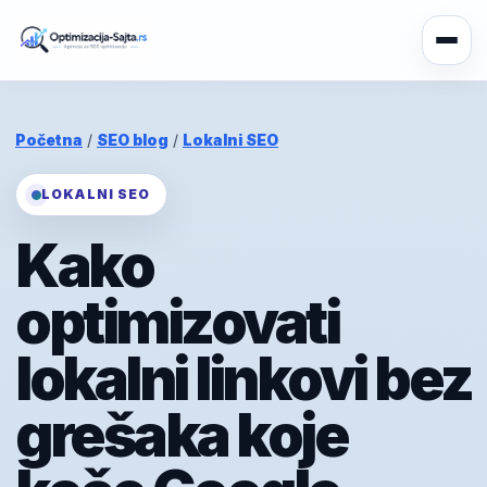
Početna
/
SEO blog
/
Lokalni SEO
LOKALNI SEO
Kako
optimizovati
lokalni linkovi bez
grešaka koje