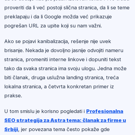
proveriti da li već postoji slična stranica, da li se teme
preklapaju i da li Google možda već prikazuje
pogrešan URL za upite koji su nam važni.
Ako se pojavi kanibalizacija, rešenje nije uvek
brisanje. Nekada je dovoljno jasnije odvojiti nameru
stranica, promeniti interne linkove i dopuniti tekst
tako da svaka stranica ima svoju ulogu. Jedna može
biti članak, druga uslužna landing stranica, treća
lokalna stranica, a četvrta konkretan primer iz
prakse.
U tom smislu je korisno pogledati i
Profesionalna
SEO strategija za Astra tema: članak za firme u
Srbiji
, jer povezana tema često pokaže gde