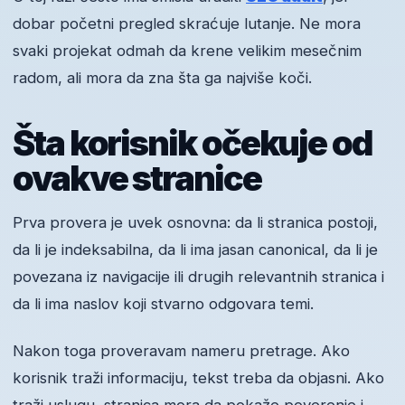
dobar početni pregled skraćuje lutanje. Ne mora
svaki projekat odmah da krene velikim mesečnim
radom, ali mora da zna šta ga najviše koči.
Šta korisnik očekuje od
ovakve stranice
Prva provera je uvek osnovna: da li stranica postoji,
da li je indeksabilna, da li ima jasan canonical, da li je
povezana iz navigacije ili drugih relevantnih stranica i
da li ima naslov koji stvarno odgovara temi.
Nakon toga proveravam nameru pretrage. Ako
korisnik traži informaciju, tekst treba da objasni. Ako