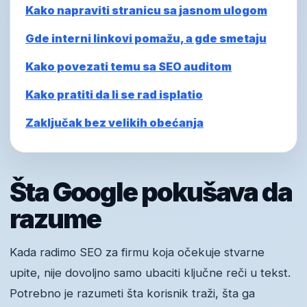
Kako napraviti stranicu sa jasnom ulogom
Gde interni linkovi pomažu, a gde smetaju
Kako povezati temu sa SEO auditom
Kako pratiti da li se rad isplatio
Zaključak bez velikih obećanja
Šta Google pokušava da
razume
Kada radimo SEO za firmu koja očekuje stvarne
upite, nije dovoljno samo ubaciti ključne reči u tekst.
Potrebno je razumeti šta korisnik traži, šta ga