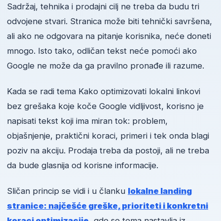
Sadržaj, tehnika i prodajni cilj ne treba da budu tri
odvojene stvari. Stranica može biti tehnički savršena,
ali ako ne odgovara na pitanje korisnika, neće doneti
mnogo. Isto tako, odličan tekst neće pomoći ako
Google ne može da ga pravilno pronađe ili razume.
Kada se radi tema Kako optimizovati lokalni linkovi
bez grešaka koje koče Google vidljivost, korisno je
napisati tekst koji ima miran tok: problem,
objašnjenje, praktični koraci, primeri i tek onda blagi
poziv na akciju. Prodaja treba da postoji, ali ne treba
da bude glasnija od korisne informacije.
Sličan princip se vidi i u članku
lokalne landing
stranice: najčešće greške, prioriteti i konkretni
koraci optimizacije
, gde se tema nastavlja iz