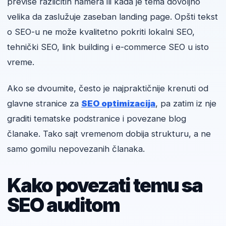
previše različitih namera ili kada je tema dovoljno
velika da zaslužuje zaseban landing page. Opšti tekst
o SEO-u ne može kvalitetno pokriti lokalni SEO,
tehnički SEO, link building i e-commerce SEO u isto
vreme.
Ako se dvoumite, često je najpraktičnije krenuti od
glavne stranice za
SEO optimizacija
, pa zatim iz nje
graditi tematske podstranice i povezane blog
članake. Tako sajt vremenom dobija strukturu, a ne
samo gomilu nepovezanih članaka.
Kako povezati temu sa
SEO auditom