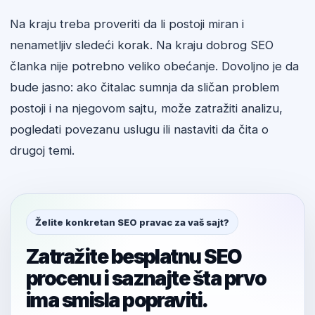
Na kraju treba proveriti da li postoji miran i
nenametljiv sledeći korak. Na kraju dobrog SEO
članka nije potrebno veliko obećanje. Dovoljno je da
bude jasno: ako čitalac sumnja da sličan problem
postoji i na njegovom sajtu, može zatražiti analizu,
pogledati povezanu uslugu ili nastaviti da čita o
drugoj temi.
Želite konkretan SEO pravac za vaš sajt?
Zatražite besplatnu SEO
procenu i saznajte šta prvo
ima smisla popraviti.