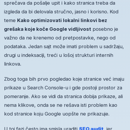
sprečava da pošalje upit i kako stranica treba da
izgleda da bi delovala stručno, jasno i korisno. Kod
teme
Kako optimizovati lokalni linkovi bez
grešaka koje koče Google vidljivost
posebno je
važno da ne krenemo od pretpostavke, nego od
podataka. Jedan sajt može imati problem u sadržaju,
drugi u indeksaciji, treći u lošoj strukturi internih
linkova.
Zbog toga bih prvo pogledao koje stranice već imaju
prikaze u Search Console-u i gde postoji prostor za
pomeranje. Ako se vidi da stranica dobija prikaze, ali
nema klikove, onda se ne rešava isti problem kao
kod stranice koju Google uopšte ne prikazuje.
U toj fazi često ima smisla uraditi
SEO audit
, jer