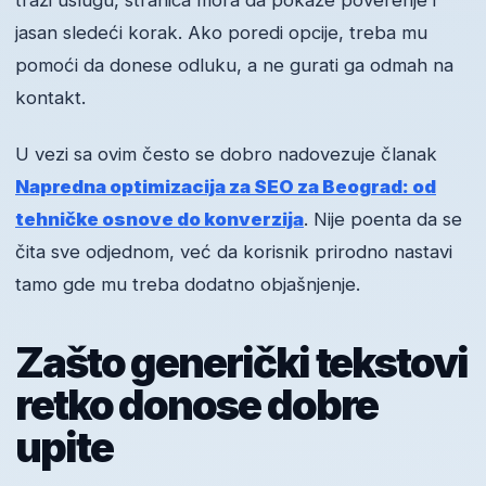
traži uslugu, stranica mora da pokaže poverenje i
jasan sledeći korak. Ako poredi opcije, treba mu
pomoći da donese odluku, a ne gurati ga odmah na
kontakt.
U vezi sa ovim često se dobro nadovezuje članak
Napredna optimizacija za SEO za Beograd: od
tehničke osnove do konverzija
. Nije poenta da se
čita sve odjednom, već da korisnik prirodno nastavi
tamo gde mu treba dodatno objašnjenje.
Zašto generički tekstovi
retko donose dobre
upite