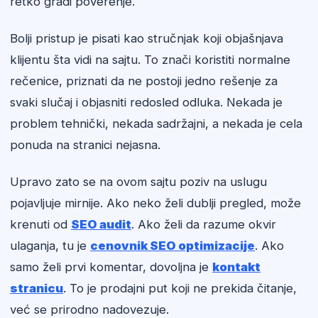
retko gradi poverenje.
Bolji pristup je pisati kao stručnjak koji objašnjava
klijentu šta vidi na sajtu. To znači koristiti normalne
rečenice, priznati da ne postoji jedno rešenje za
svaki slučaj i objasniti redosled odluka. Nekada je
problem tehnički, nekada sadržajni, a nekada je cela
ponuda na stranici nejasna.
Upravo zato se na ovom sajtu poziv na uslugu
pojavljuje mirnije. Ako neko želi dublji pregled, može
krenuti od
SEO audit
. Ako želi da razume okvir
ulaganja, tu je
cenovnik SEO optimizacije
. Ako
samo želi prvi komentar, dovoljna je
kontakt
stranicu
. To je prodajni put koji ne prekida čitanje,
već se prirodno nadovezuje.