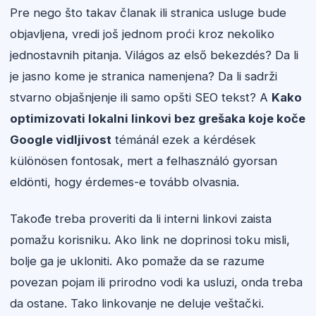
Pre nego što takav članak ili stranica usluge bude
objavljena, vredi još jednom proći kroz nekoliko
jednostavnih pitanja. Világos az első bekezdés? Da li
je jasno kome je stranica namenjena? Da li sadrži
stvarno objašnjenje ili samo opšti SEO tekst? A
Kako
optimizovati lokalni linkovi bez grešaka koje koče
Google vidljivost
témánál ezek a kérdések
különösen fontosak, mert a felhasználó gyorsan
eldönti, hogy érdemes-e tovább olvasnia.
Takođe treba proveriti da li interni linkovi zaista
pomažu korisniku. Ako link ne doprinosi toku misli,
bolje ga je ukloniti. Ako pomaže da se razume
povezan pojam ili prirodno vodi ka usluzi, onda treba
da ostane. Tako linkovanje ne deluje veštački.