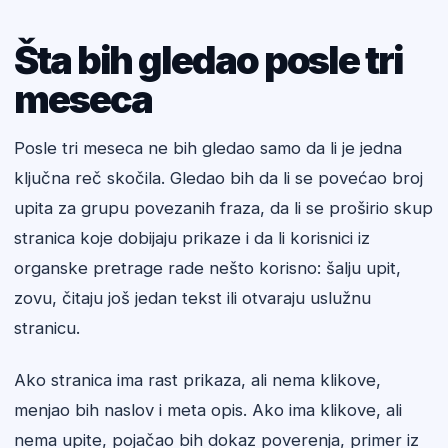
Šta bih gledao posle tri
meseca
Posle tri meseca ne bih gledao samo da li je jedna
ključna reč skočila. Gledao bih da li se povećao broj
upita za grupu povezanih fraza, da li se proširio skup
stranica koje dobijaju prikaze i da li korisnici iz
organske pretrage rade nešto korisno: šalju upit,
zovu, čitaju još jedan tekst ili otvaraju uslužnu
stranicu.
Ako stranica ima rast prikaza, ali nema klikove,
menjao bih naslov i meta opis. Ako ima klikove, ali
nema upite, pojačao bih dokaz poverenja, primer iz