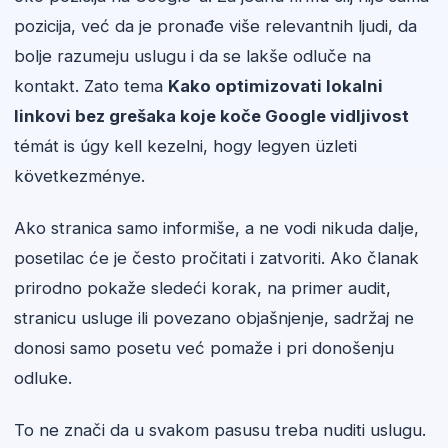
pozicija, već da je pronađe više relevantnih ljudi, da
bolje razumeju uslugu i da se lakše odluče na
kontakt. Zato tema
Kako optimizovati lokalni
linkovi bez grešaka koje koče Google vidljivost
témát is úgy kell kezelni, hogy legyen üzleti
következménye.
Ako stranica samo informiše, a ne vodi nikuda dalje,
posetilac će je često pročitati i zatvoriti. Ako članak
prirodno pokaže sledeći korak, na primer audit,
stranicu usluge ili povezano objašnjenje, sadržaj ne
donosi samo posetu već pomaže i pri donošenju
odluke.
To ne znači da u svakom pasusu treba nuditi uslugu.