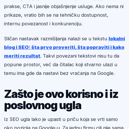
prakse, CTA i jasnije objašnjenje usluge. Ako nema ni
prikaze, vratio bih se na tehničku dostupnost,
internu povezanost i konkurenciju.
Sličan nastavak razmišljanja nalazi se u tekstu
lokalni
blog i SEO: šta prvo proveriti, šta popraviti i kako
meriti rezultat
. Takvi povezani tekstovi nisu tu da
popune prostor, već da čitalac koji stvarno ulazi u
temu ima gde da nastavi bez vraćanja na Google.
Zašto je ovo korisno i iz
poslovnog ugla
Iz SEO ugla lako je upasti u priču koja se vrti samo
oko pozicija na Google-u. Za jednu firmu cilj nije sama