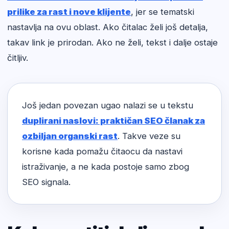
prilike za rast i nove klijente
, jer se tematski
nastavlja na ovu oblast. Ako čitalac želi još detalja,
takav link je prirodan. Ako ne želi, tekst i dalje ostaje
čitljiv.
Još jedan povezan ugao nalazi se u tekstu
duplirani naslovi: praktičan SEO članak za
ozbiljan organski rast
. Takve veze su
korisne kada pomažu čitaocu da nastavi
istraživanje, a ne kada postoje samo zbog
SEO signala.