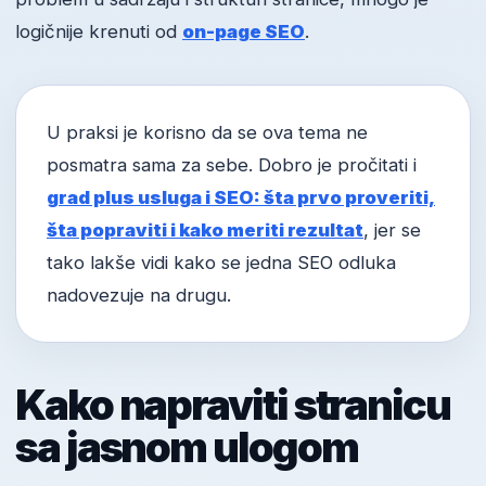
logičnije krenuti od
on-page SEO
.
U praksi je korisno da se ova tema ne
posmatra sama za sebe. Dobro je pročitati i
grad plus usluga i SEO: šta prvo proveriti,
šta popraviti i kako meriti rezultat
, jer se
tako lakše vidi kako se jedna SEO odluka
nadovezuje na drugu.
Kako napraviti stranicu
sa jasnom ulogom