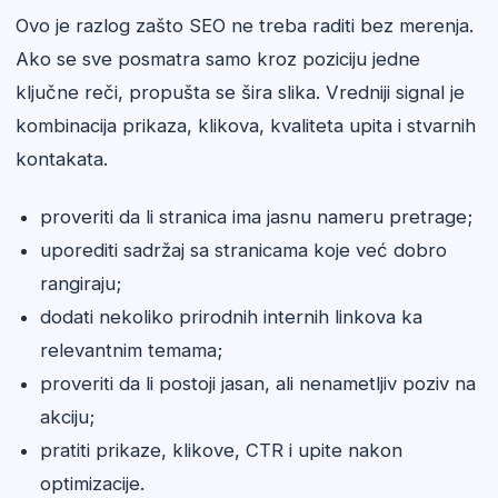
Ovo je razlog zašto SEO ne treba raditi bez merenja.
Ako se sve posmatra samo kroz poziciju jedne
ključne reči, propušta se šira slika. Vredniji signal je
kombinacija prikaza, klikova, kvaliteta upita i stvarnih
kontakata.
proveriti da li stranica ima jasnu nameru pretrage;
uporediti sadržaj sa stranicama koje već dobro
rangiraju;
dodati nekoliko prirodnih internih linkova ka
relevantnim temama;
proveriti da li postoji jasan, ali nenametljiv poziv na
akciju;
pratiti prikaze, klikove, CTR i upite nakon
optimizacije.