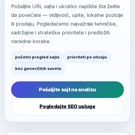
Pošaljite URL sajta i ukratko napišite šta želite
da povećate — vidljivost, upite, lokalne pozicije
ili prodaju. Pogledaćemo najvažnije tehničke,
sadržajne i strateške prioritete i predložiti
naredne korake.
početni pregled sajta
prioriteti po uticaju
bez generičkih saveta
Pošaljite sajt na analizu
Pogledajte SEO usluge