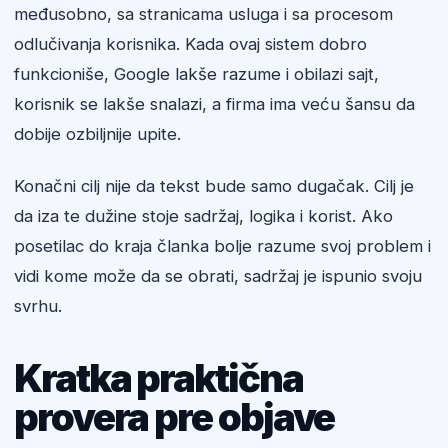
međusobno, sa stranicama usluga i sa procesom
odlučivanja korisnika. Kada ovaj sistem dobro
funkcioniše, Google lakše razume i obilazi sajt,
korisnik se lakše snalazi, a firma ima veću šansu da
dobije ozbiljnije upite.
Konačni cilj nije da tekst bude samo dugačak. Cilj je
da iza te dužine stoje sadržaj, logika i korist. Ako
posetilac do kraja članka bolje razume svoj problem i
vidi kome može da se obrati, sadržaj je ispunio svoju
svrhu.
Kratka praktična
provera pre objave