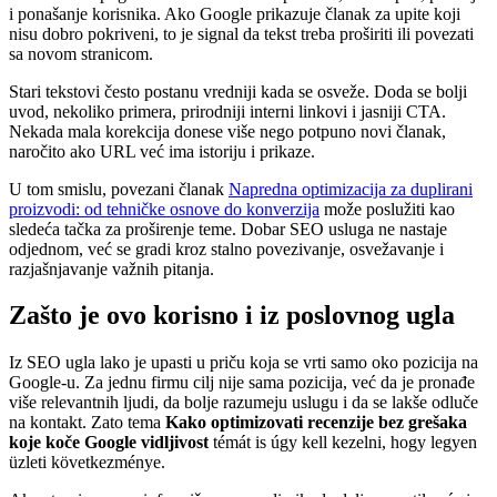
i ponašanje korisnika. Ako Google prikazuje članak za upite koji
nisu dobro pokriveni, to je signal da tekst treba proširiti ili povezati
sa novom stranicom.
Stari tekstovi često postanu vredniji kada se osveže. Doda se bolji
uvod, nekoliko primera, prirodniji interni linkovi i jasniji CTA.
Nekada mala korekcija donese više nego potpuno novi članak,
naročito ako URL već ima istoriju i prikaze.
U tom smislu, povezani članak
Napredna optimizacija za duplirani
proizvodi: od tehničke osnove do konverzija
može poslužiti kao
sledeća tačka za proširenje teme. Dobar SEO usluga ne nastaje
odjednom, već se gradi kroz stalno povezivanje, osvežavanje i
razjašnjavanje važnih pitanja.
Zašto je ovo korisno i iz poslovnog ugla
Iz SEO ugla lako je upasti u priču koja se vrti samo oko pozicija na
Google-u. Za jednu firmu cilj nije sama pozicija, već da je pronađe
više relevantnih ljudi, da bolje razumeju uslugu i da se lakše odluče
na kontakt. Zato tema
Kako optimizovati recenzije bez grešaka
koje koče Google vidljivost
témát is úgy kell kezelni, hogy legyen
üzleti következménye.