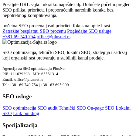
Pošaljite URL sajta i ukratko napišite cilj. Dobićete početni pregled
SEO prilika, prioriteta i preporučenih narednih koraka bez
nepotrebnog komplikovanja.
početna SEO procena
jasni prioriteti
fokus na upite i rast
Zatražite besplatnu SEO procenu
Pogledajte SEO usluge
+381 69 740 754
office@plusnet.rs
SEO optimizacija, tehnički SEO, lokalni SEO, strategija i sadržaj
koji organski rast pretvaraju u stabilniji kanal prodaje.
Agencija za SEO optimizaciju PlusNet
PIB: 111629398 · MB: 65551314
Email: office@plusnet.rs
Tel: +381 69 740 754 | +381 63 695 999
SEO usluge
SEO optimizacija
SEO audit
Tehnički SEO
On-page SEO
Lokalni
SEO
Link building
Specijalizacija