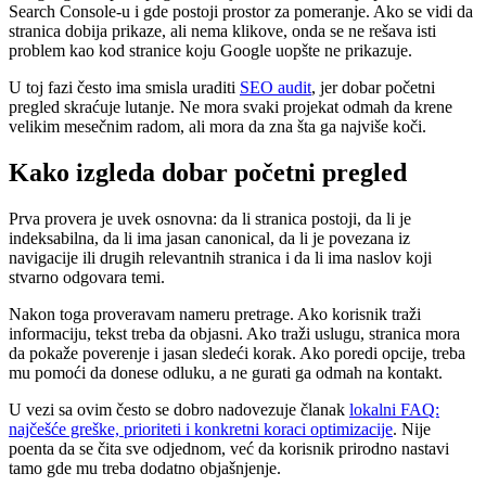
Search Console-u i gde postoji prostor za pomeranje. Ako se vidi da
stranica dobija prikaze, ali nema klikove, onda se ne rešava isti
problem kao kod stranice koju Google uopšte ne prikazuje.
U toj fazi često ima smisla uraditi
SEO audit
, jer dobar početni
pregled skraćuje lutanje. Ne mora svaki projekat odmah da krene
velikim mesečnim radom, ali mora da zna šta ga najviše koči.
Kako izgleda dobar početni pregled
Prva provera je uvek osnovna: da li stranica postoji, da li je
indeksabilna, da li ima jasan canonical, da li je povezana iz
navigacije ili drugih relevantnih stranica i da li ima naslov koji
stvarno odgovara temi.
Nakon toga proveravam nameru pretrage. Ako korisnik traži
informaciju, tekst treba da objasni. Ako traži uslugu, stranica mora
da pokaže poverenje i jasan sledeći korak. Ako poredi opcije, treba
mu pomoći da donese odluku, a ne gurati ga odmah na kontakt.
U vezi sa ovim često se dobro nadovezuje članak
lokalni FAQ:
najčešće greške, prioriteti i konkretni koraci optimizacije
. Nije
poenta da se čita sve odjednom, već da korisnik prirodno nastavi
tamo gde mu treba dodatno objašnjenje.