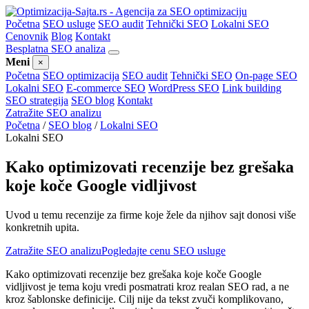
Početna
SEO usluge
SEO audit
Tehnički SEO
Lokalni SEO
Cenovnik
Blog
Kontakt
Besplatna SEO analiza
Meni
×
Početna
SEO optimizacija
SEO audit
Tehnički SEO
On-page SEO
Lokalni SEO
E-commerce SEO
WordPress SEO
Link building
SEO strategija
SEO blog
Kontakt
Zatražite SEO analizu
Početna
/
SEO blog
/
Lokalni SEO
Lokalni SEO
Kako optimizovati recenzije bez grešaka
koje koče Google vidljivost
Uvod u temu recenzije za firme koje žele da njihov sajt donosi više
konkretnih upita.
Zatražite SEO analizu
Pogledajte cenu SEO usluge
Kako optimizovati recenzije bez grešaka koje koče Google
vidljivost je tema koju vredi posmatrati kroz realan SEO rad, a ne
kroz šablonske definicije. Cilj nije da tekst zvuči komplikovano,