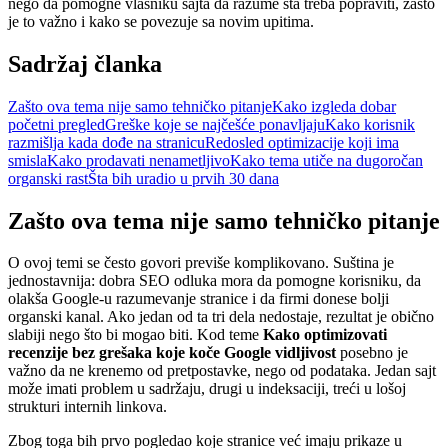
nego da pomogne vlasniku sajta da razume šta treba popraviti, zašto
je to važno i kako se povezuje sa novim upitima.
Sadržaj članka
Zašto ova tema nije samo tehničko pitanje
Kako izgleda dobar
početni pregled
Greške koje se najčešće ponavljaju
Kako korisnik
razmišlja kada dođe na stranicu
Redosled optimizacije koji ima
smisla
Kako prodavati nenametljivo
Kako tema utiče na dugoročan
organski rast
Šta bih uradio u prvih 30 dana
Zašto ova tema nije samo tehničko pitanje
O ovoj temi se često govori previše komplikovano. Suština je
jednostavnija: dobra SEO odluka mora da pomogne korisniku, da
olakša Google-u razumevanje stranice i da firmi donese bolji
organski kanal. Ako jedan od ta tri dela nedostaje, rezultat je obično
slabiji nego što bi mogao biti. Kod teme
Kako optimizovati
recenzije bez grešaka koje koče Google vidljivost
posebno je
važno da ne krenemo od pretpostavke, nego od podataka. Jedan sajt
može imati problem u sadržaju, drugi u indeksaciji, treći u lošoj
strukturi internih linkova.
Zbog toga bih prvo pogledao koje stranice već imaju prikaze u