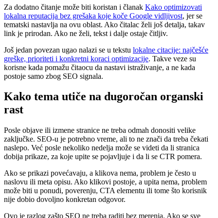
Za dodatno čitanje može biti koristan i članak
Kako optimizovati
lokalna reputacija bez grešaka koje koče Google vidljivost
, jer se
tematski nastavlja na ovu oblast. Ako čitalac želi još detalja, takav
link je prirodan. Ako ne želi, tekst i dalje ostaje čitljiv.
Još jedan povezan ugao nalazi se u tekstu
lokalne citacije: najčešće
greške, prioriteti i konkretni koraci optimizacije
. Takve veze su
korisne kada pomažu čitaocu da nastavi istraživanje, a ne kada
postoje samo zbog SEO signala.
Kako tema utiče na dugoročan organski
rast
Posle objave ili izmene stranice ne treba odmah donositi velike
zaključke. SEO-u je potrebno vreme, ali to ne znači da treba čekati
naslepo. Već posle nekoliko nedelja može se videti da li stranica
dobija prikaze, za koje upite se pojavljuje i da li se CTR pomera.
Ako se prikazi povećavaju, a klikova nema, problem je često u
naslovu ili meta opisu. Ako klikovi postoje, a upita nema, problem
može biti u ponudi, poverenju, CTA elementu ili tome što korisnik
nije dobio dovoljno konkretan odgovor.
Ovo je razlog zašto SEO ne treba raditi bez merenja. Ako se sve