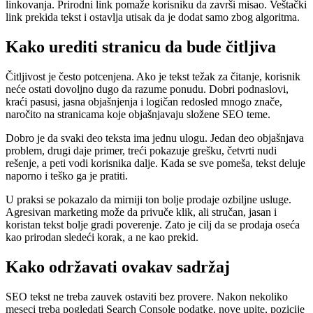
linkovanja. Prirodni link pomaže korisniku da završi misao. Veštački
link prekida tekst i ostavlja utisak da je dodat samo zbog algoritma.
Kako urediti stranicu da bude čitljiva
Čitljivost je često potcenjena. Ako je tekst težak za čitanje, korisnik
neće ostati dovoljno dugo da razume ponudu. Dobri podnaslovi,
kraći pasusi, jasna objašnjenja i logičan redosled mnogo znače,
naročito na stranicama koje objašnjavaju složene SEO teme.
Dobro je da svaki deo teksta ima jednu ulogu. Jedan deo objašnjava
problem, drugi daje primer, treći pokazuje grešku, četvrti nudi
rešenje, a peti vodi korisnika dalje. Kada se sve pomeša, tekst deluje
naporno i teško ga je pratiti.
U praksi se pokazalo da mirniji ton bolje prodaje ozbiljne usluge.
Agresivan marketing može da privuče klik, ali stručan, jasan i
koristan tekst bolje gradi poverenje. Zato je cilj da se prodaja oseća
kao prirodan sledeći korak, a ne kao prekid.
Kako održavati ovakav sadržaj
SEO tekst ne treba zauvek ostaviti bez provere. Nakon nekoliko
meseci treba pogledati Search Console podatke, nove upite, pozicije