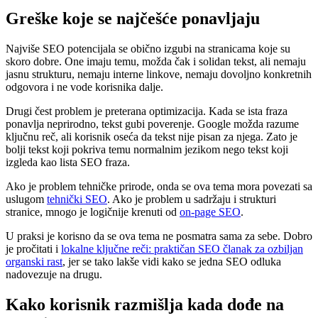
Greške koje se najčešće ponavljaju
Najviše SEO potencijala se obično izgubi na stranicama koje su
skoro dobre. One imaju temu, možda čak i solidan tekst, ali nemaju
jasnu strukturu, nemaju interne linkove, nemaju dovoljno konkretnih
odgovora i ne vode korisnika dalje.
Drugi čest problem je preterana optimizacija. Kada se ista fraza
ponavlja neprirodno, tekst gubi poverenje. Google možda razume
ključnu reč, ali korisnik oseća da tekst nije pisan za njega. Zato je
bolji tekst koji pokriva temu normalnim jezikom nego tekst koji
izgleda kao lista SEO fraza.
Ako je problem tehničke prirode, onda se ova tema mora povezati sa
uslugom
tehnički SEO
. Ako je problem u sadržaju i strukturi
stranice, mnogo je logičnije krenuti od
on-page SEO
.
U praksi je korisno da se ova tema ne posmatra sama za sebe. Dobro
je pročitati i
lokalne ključne reči: praktičan SEO članak za ozbiljan
organski rast
, jer se tako lakše vidi kako se jedna SEO odluka
nadovezuje na drugu.
Kako korisnik razmišlja kada dođe na