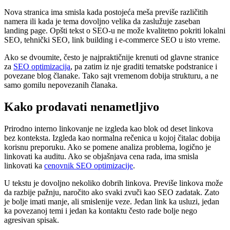
Nova stranica ima smisla kada postojeća meša previše različitih
namera ili kada je tema dovoljno velika da zaslužuje zaseban
landing page. Opšti tekst o SEO-u ne može kvalitetno pokriti lokalni
SEO, tehnički SEO, link building i e-commerce SEO u isto vreme.
Ako se dvoumite, često je najpraktičnije krenuti od glavne stranice
za
SEO optimizacija
, pa zatim iz nje graditi tematske podstranice i
povezane blog članake. Tako sajt vremenom dobija strukturu, a ne
samo gomilu nepovezanih članaka.
Kako prodavati nenametljivo
Prirodno interno linkovanje ne izgleda kao blok od deset linkova
bez konteksta. Izgleda kao normalna rečenica u kojoj čitalac dobija
korisnu preporuku. Ako se pomene analiza problema, logično je
linkovati ka auditu. Ako se objašnjava cena rada, ima smisla
linkovati ka
cenovnik SEO optimizacije
.
U tekstu je dovoljno nekoliko dobrih linkova. Previše linkova može
da razbije pažnju, naročito ako svaki zvuči kao SEO zadatak. Zato
je bolje imati manje, ali smislenije veze. Jedan link ka usluzi, jedan
ka povezanoj temi i jedan ka kontaktu često rade bolje nego
agresivan spisak.