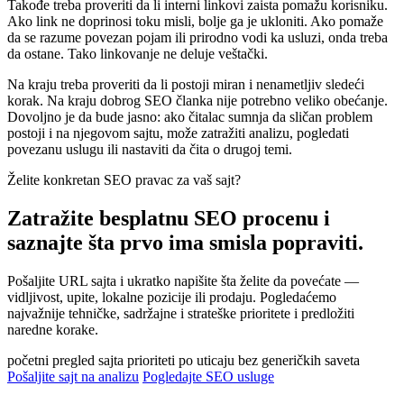
Takođe treba proveriti da li interni linkovi zaista pomažu korisniku.
Ako link ne doprinosi toku misli, bolje ga je ukloniti. Ako pomaže
da se razume povezan pojam ili prirodno vodi ka usluzi, onda treba
da ostane. Tako linkovanje ne deluje veštački.
Na kraju treba proveriti da li postoji miran i nenametljiv sledeći
korak. Na kraju dobrog SEO članka nije potrebno veliko obećanje.
Dovoljno je da bude jasno: ako čitalac sumnja da sličan problem
postoji i na njegovom sajtu, može zatražiti analizu, pogledati
povezanu uslugu ili nastaviti da čita o drugoj temi.
Želite konkretan SEO pravac za vaš sajt?
Zatražite besplatnu SEO procenu i
saznajte šta prvo ima smisla popraviti.
Pošaljite URL sajta i ukratko napišite šta želite da povećate —
vidljivost, upite, lokalne pozicije ili prodaju. Pogledaćemo
najvažnije tehničke, sadržajne i strateške prioritete i predložiti
naredne korake.
početni pregled sajta
prioriteti po uticaju
bez generičkih saveta
Pošaljite sajt na analizu
Pogledajte SEO usluge