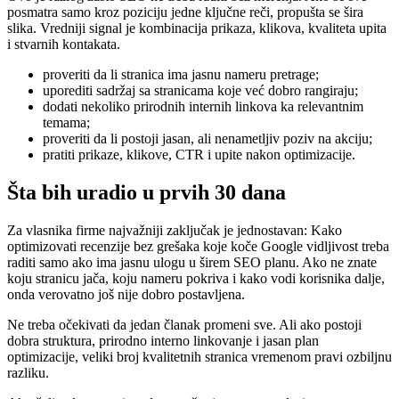
posmatra samo kroz poziciju jedne ključne reči, propušta se šira
slika. Vredniji signal je kombinacija prikaza, klikova, kvaliteta upita
i stvarnih kontakata.
proveriti da li stranica ima jasnu nameru pretrage;
uporediti sadržaj sa stranicama koje već dobro rangiraju;
dodati nekoliko prirodnih internih linkova ka relevantnim
temama;
proveriti da li postoji jasan, ali nenametljiv poziv na akciju;
pratiti prikaze, klikove, CTR i upite nakon optimizacije.
Šta bih uradio u prvih 30 dana
Za vlasnika firme najvažniji zaključak je jednostavan: Kako
optimizovati recenzije bez grešaka koje koče Google vidljivost treba
raditi samo ako ima jasnu ulogu u širem SEO planu. Ako ne znate
koju stranicu jača, koju nameru pokriva i kako vodi korisnika dalje,
onda verovatno još nije dobro postavljena.
Ne treba očekivati da jedan članak promeni sve. Ali ako postoji
dobra struktura, prirodno interno linkovanje i jasan plan
optimizacije, veliki broj kvalitetnih stranica vremenom pravi ozbiljnu
razliku.