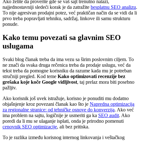
Ako želite da proverite gde se vaš sajt trenutno nalazi,
najjednostavniji sledeći korak je da zatražite
besplatnu SEO analizu
.
To nije agresivan prodajni potez, već praktičan način da se vidi da li
prvo treba popravljati tehniku, sadržaj, linkove ili samu strukturu
ponude.
Kako temu povezati sa glavnim SEO
uslugama
Svaki blog članak treba da ima vezu sa širim poslovnim ciljem. To
ne znači da svaka druga rečenica treba da prodaje uslugu, već da
tekst treba da pomogne korisniku da razume kada mu je potreban
stručniji pregled. Kod teme
Kako optimizovati recenzije bez
grešaka koje koče Google vidljivost
, taj prelaz mora biti posebno
pažljiv.
Ako korisnik još uvek istražuje, korisno je ponuditi mu dodatno
objašnjenje kroz povezani članak kao što je
Napredna optimizacija
za regionalne stranice: od tehničke osnove do konverzija
. Ako već
ima problem na sajtu, logičnije je usmeriti ga ka
SEO audit
. Ako
poredi da li mu se ulaganje isplati, onda je prirodno pomenuti
cenovnik SEO optimizacije
, ali bez pritiska.
To je razlika između korisnog internog linkovanja i veštačkog