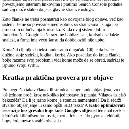
povezujemo internim linkovima i pratimo Search Console podatke,
sadržaj može stalno da jača glavne stranice usluga.
Zato članke ne treba posmatrati kao odvojene blog objave, već kao
sistem. Teme su povezane međusobno, sa stranicama usluga i sa
procesom odlučivanja korisnika. Kada ovaj sistem dobro
funkcioniše, Google lakše razume i obilazi sajt, korisnik se lakše
snalazi, a firma ima veću šansu da dobije ozbiljnije upite.
Konačni cilj nije da tekst bude samo dugačak. Cilj je da iza te
dužine stoje sadržaj, logika i korist. Ako posetilac do kraja članka
bolje razume svoj problem i vidi kome može da se obrati, sadržaj je
ispunio svoju svrhu.
Kratka praktična provera pre objave
Pre nego što takav članak ili stranica usluge bude objavljena, vredi
još jednom proći kroz nekoliko jednostavnih pitanja. Világos az első
bekezdés? Da li je jasno kome je stranica namenjena? Da li sadrži
stvarno objašnjenje ili samo opšti SEO tekst? A
Kako optimizovati
recenzije bez grešaka koje koče Google vidljivost
témánál ezek a
kérdések különösen fontosak, mert a felhasználó gyorsan eldönti,
hogy érdemes-e tovább olvasnia.