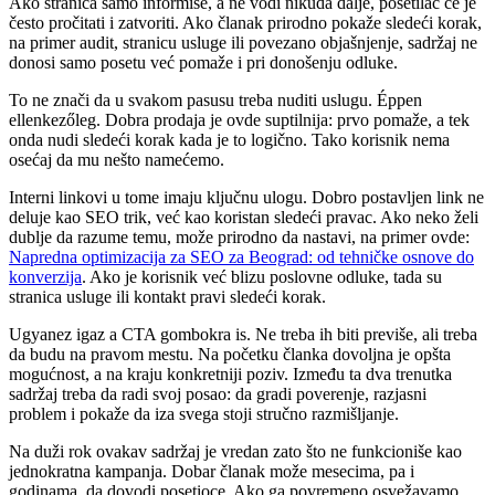
Ako stranica samo informiše, a ne vodi nikuda dalje, posetilac će je
često pročitati i zatvoriti. Ako članak prirodno pokaže sledeći korak,
na primer audit, stranicu usluge ili povezano objašnjenje, sadržaj ne
donosi samo posetu već pomaže i pri donošenju odluke.
To ne znači da u svakom pasusu treba nuditi uslugu. Éppen
ellenkezőleg. Dobra prodaja je ovde suptilnija: prvo pomaže, a tek
onda nudi sledeći korak kada je to logično. Tako korisnik nema
osećaj da mu nešto namećemo.
Interni linkovi u tome imaju ključnu ulogu. Dobro postavljen link ne
deluje kao SEO trik, već kao koristan sledeći pravac. Ako neko želi
dublje da razume temu, može prirodno da nastavi, na primer ovde:
Napredna optimizacija za SEO za Beograd: od tehničke osnove do
konverzija
. Ako je korisnik već blizu poslovne odluke, tada su
stranica usluge ili kontakt pravi sledeći korak.
Ugyanez igaz a CTA gombokra is. Ne treba ih biti previše, ali treba
da budu na pravom mestu. Na početku članka dovoljna je opšta
mogućnost, a na kraju konkretniji poziv. Između ta dva trenutka
sadržaj treba da radi svoj posao: da gradi poverenje, razjasni
problem i pokaže da iza svega stoji stručno razmišljanje.
Na duži rok ovakav sadržaj je vredan zato što ne funkcioniše kao
jednokratna kampanja. Dobar članak može mesecima, pa i
godinama, da dovodi posetioce. Ako ga povremeno osvežavamo,