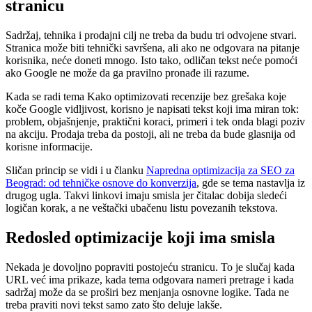
stranicu
Sadržaj, tehnika i prodajni cilj ne treba da budu tri odvojene stvari.
Stranica može biti tehnički savršena, ali ako ne odgovara na pitanje
korisnika, neće doneti mnogo. Isto tako, odličan tekst neće pomoći
ako Google ne može da ga pravilno pronađe ili razume.
Kada se radi tema Kako optimizovati recenzije bez grešaka koje
koče Google vidljivost, korisno je napisati tekst koji ima miran tok:
problem, objašnjenje, praktični koraci, primeri i tek onda blagi poziv
na akciju. Prodaja treba da postoji, ali ne treba da bude glasnija od
korisne informacije.
Sličan princip se vidi i u članku
Napredna optimizacija za SEO za
Beograd: od tehničke osnove do konverzija
, gde se tema nastavlja iz
drugog ugla. Takvi linkovi imaju smisla jer čitalac dobija sledeći
logičan korak, a ne veštački ubačenu listu povezanih tekstova.
Redosled optimizacije koji ima smisla
Nekada je dovoljno popraviti postojeću stranicu. To je slučaj kada
URL već ima prikaze, kada tema odgovara nameri pretrage i kada
sadržaj može da se proširi bez menjanja osnovne logike. Tada ne
treba praviti novi tekst samo zato što deluje lakše.