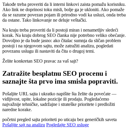
Takođe treba proveriti da li interni linkovi zaista pomažu korisniku.
Ako link ne doprinosi toku misli, bolje ga je ukloniti. Ako pomaže
da se razume povezan pojam ili prirodno vodi ka usluzi, onda treba
da ostane. Tako linkovanje ne deluje veštački.
Na kraju treba proveriti da li postoji miran i nenametljiv sledeći
korak. Na kraju dobrog SEO članka nije potrebno veliko obećanje.
Dovoljno je da bude jasno: ako čitalac sumnja da sličan problem
postoji i na njegovom sajtu, može zatražiti analizu, pogledati
povezanu uslugu ili nastaviti da čita o drugoj temi.
Želite konkretan SEO pravac za vaš sajt?
Zatražite besplatnu SEO procenu i
saznajte šta prvo ima smisla popraviti.
Pošaljite URL sajta i ukratko napišite šta želite da povećate —
vidljivost, upite, lokalne pozicije ili prodaju. Pogledaćemo
najvažnije tehničke, sadržajne i strateške prioritete i predložiti
naredne korake.
početni pregled sajta
prioriteti po uticaju
bez generičkih saveta
Pošaljite sajt na analizu
Pogledajte SEO usluge