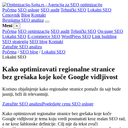
Početna
SEO usluge
SEO audit
Tehnički SEO
Lokalni SEO
Cenovnik
Blog
Kontakt
Besplatna SEO analiza
Meni
×
Početna
SEO optimizacija
SEO audit
Tehnički SEO
On-page SEO
Lokalni SEO
E-commerce SEO
WordPress SEO
Link building
SEO strategija
SEO blog
Kontakt
Zatražite SEO analizu
Početna
/
SEO blog
/
Lokalni SEO
Lokalni SEO
Kako optimizovati regionalne stranice
bez grešaka koje koče Google vidljivost
Korisno objašnjenje kako regionalne stranice pomaže da sajt bude
jasniji, brži ili relevantniji.
Zatražite SEO analizu
Pogledajte cenu SEO usluge
Kako optimizovati regionalne stranice bez grešaka koje koče
Google vidljivost je tema koju vredi posmatrati kroz realan SEO rad,
a ne kroz šablonske definicije. Cilj nije da tekst zvuči