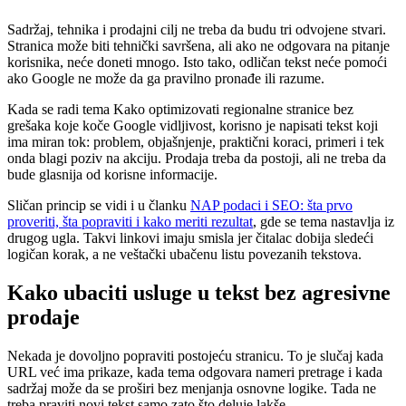
Sadržaj, tehnika i prodajni cilj ne treba da budu tri odvojene stvari.
Stranica može biti tehnički savršena, ali ako ne odgovara na pitanje
korisnika, neće doneti mnogo. Isto tako, odličan tekst neće pomoći
ako Google ne može da ga pravilno pronađe ili razume.
Kada se radi tema Kako optimizovati regionalne stranice bez
grešaka koje koče Google vidljivost, korisno je napisati tekst koji
ima miran tok: problem, objašnjenje, praktični koraci, primeri i tek
onda blagi poziv na akciju. Prodaja treba da postoji, ali ne treba da
bude glasnija od korisne informacije.
Sličan princip se vidi i u članku
NAP podaci i SEO: šta prvo
proveriti, šta popraviti i kako meriti rezultat
, gde se tema nastavlja iz
drugog ugla. Takvi linkovi imaju smisla jer čitalac dobija sledeći
logičan korak, a ne veštački ubačenu listu povezanih tekstova.
Kako ubaciti usluge u tekst bez agresivne
prodaje
Nekada je dovoljno popraviti postojeću stranicu. To je slučaj kada
URL već ima prikaze, kada tema odgovara nameri pretrage i kada
sadržaj može da se proširi bez menjanja osnovne logike. Tada ne
treba praviti novi tekst samo zato što deluje lakše.