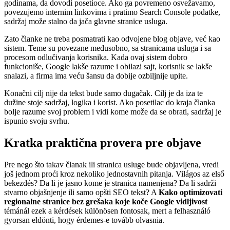
godinama, da dovodi posetioce. Ako ga povremeno osvežavamo,
povezujemo internim linkovima i pratimo Search Console podatke,
sadržaj može stalno da jača glavne stranice usluga.
Zato članke ne treba posmatrati kao odvojene blog objave, već kao
sistem. Teme su povezane međusobno, sa stranicama usluga i sa
procesom odlučivanja korisnika. Kada ovaj sistem dobro
funkcioniše, Google lakše razume i obilazi sajt, korisnik se lakše
snalazi, a firma ima veću šansu da dobije ozbiljnije upite.
Konačni cilj nije da tekst bude samo dugačak. Cilj je da iza te
dužine stoje sadržaj, logika i korist. Ako posetilac do kraja članka
bolje razume svoj problem i vidi kome može da se obrati, sadržaj je
ispunio svoju svrhu.
Kratka praktična provera pre objave
Pre nego što takav članak ili stranica usluge bude objavljena, vredi
još jednom proći kroz nekoliko jednostavnih pitanja. Világos az első
bekezdés? Da li je jasno kome je stranica namenjena? Da li sadrži
stvarno objašnjenje ili samo opšti SEO tekst? A
Kako optimizovati
regionalne stranice bez grešaka koje koče Google vidljivost
témánál ezek a kérdések különösen fontosak, mert a felhasználó
gyorsan eldönti, hogy érdemes-e tovább olvasnia.