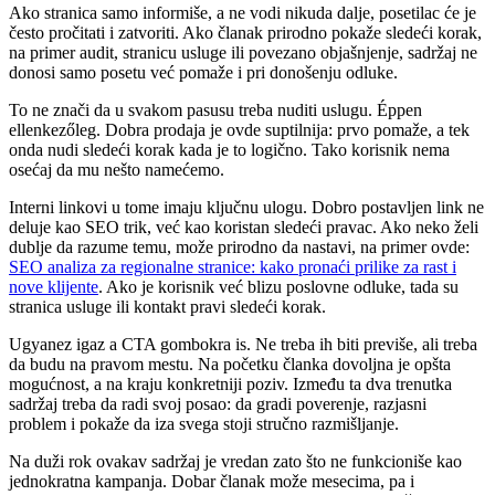
Ako stranica samo informiše, a ne vodi nikuda dalje, posetilac će je
često pročitati i zatvoriti. Ako članak prirodno pokaže sledeći korak,
na primer audit, stranicu usluge ili povezano objašnjenje, sadržaj ne
donosi samo posetu već pomaže i pri donošenju odluke.
To ne znači da u svakom pasusu treba nuditi uslugu. Éppen
ellenkezőleg. Dobra prodaja je ovde suptilnija: prvo pomaže, a tek
onda nudi sledeći korak kada je to logično. Tako korisnik nema
osećaj da mu nešto namećemo.
Interni linkovi u tome imaju ključnu ulogu. Dobro postavljen link ne
deluje kao SEO trik, već kao koristan sledeći pravac. Ako neko želi
dublje da razume temu, može prirodno da nastavi, na primer ovde:
SEO analiza za regionalne stranice: kako pronaći prilike za rast i
nove klijente
. Ako je korisnik već blizu poslovne odluke, tada su
stranica usluge ili kontakt pravi sledeći korak.
Ugyanez igaz a CTA gombokra is. Ne treba ih biti previše, ali treba
da budu na pravom mestu. Na početku članka dovoljna je opšta
mogućnost, a na kraju konkretniji poziv. Između ta dva trenutka
sadržaj treba da radi svoj posao: da gradi poverenje, razjasni
problem i pokaže da iza svega stoji stručno razmišljanje.
Na duži rok ovakav sadržaj je vredan zato što ne funkcioniše kao
jednokratna kampanja. Dobar članak može mesecima, pa i