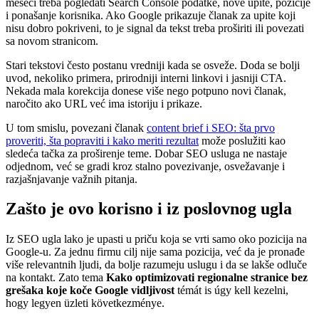
meseci treba pogledati Search Console podatke, nove upite, pozicije
i ponašanje korisnika. Ako Google prikazuje članak za upite koji
nisu dobro pokriveni, to je signal da tekst treba proširiti ili povezati
sa novom stranicom.
Stari tekstovi često postanu vredniji kada se osveže. Doda se bolji
uvod, nekoliko primera, prirodniji interni linkovi i jasniji CTA.
Nekada mala korekcija donese više nego potpuno novi članak,
naročito ako URL već ima istoriju i prikaze.
U tom smislu, povezani članak
content brief i SEO: šta prvo
proveriti, šta popraviti i kako meriti rezultat
može poslužiti kao
sledeća tačka za proširenje teme. Dobar SEO usluga ne nastaje
odjednom, već se gradi kroz stalno povezivanje, osvežavanje i
razjašnjavanje važnih pitanja.
Zašto je ovo korisno i iz poslovnog ugla
Iz SEO ugla lako je upasti u priču koja se vrti samo oko pozicija na
Google-u. Za jednu firmu cilj nije sama pozicija, već da je pronađe
više relevantnih ljudi, da bolje razumeju uslugu i da se lakše odluče
na kontakt. Zato tema
Kako optimizovati regionalne stranice bez
grešaka koje koče Google vidljivost
témát is úgy kell kezelni,
hogy legyen üzleti következménye.