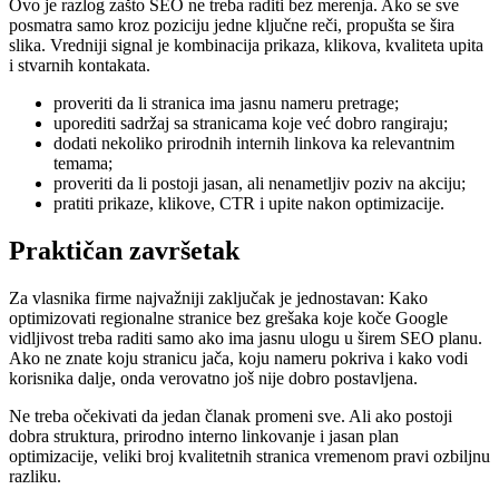
Ovo je razlog zašto SEO ne treba raditi bez merenja. Ako se sve
posmatra samo kroz poziciju jedne ključne reči, propušta se šira
slika. Vredniji signal je kombinacija prikaza, klikova, kvaliteta upita
i stvarnih kontakata.
proveriti da li stranica ima jasnu nameru pretrage;
uporediti sadržaj sa stranicama koje već dobro rangiraju;
dodati nekoliko prirodnih internih linkova ka relevantnim
temama;
proveriti da li postoji jasan, ali nenametljiv poziv na akciju;
pratiti prikaze, klikove, CTR i upite nakon optimizacije.
Praktičan završetak
Za vlasnika firme najvažniji zaključak je jednostavan: Kako
optimizovati regionalne stranice bez grešaka koje koče Google
vidljivost treba raditi samo ako ima jasnu ulogu u širem SEO planu.
Ako ne znate koju stranicu jača, koju nameru pokriva i kako vodi
korisnika dalje, onda verovatno još nije dobro postavljena.
Ne treba očekivati da jedan članak promeni sve. Ali ako postoji
dobra struktura, prirodno interno linkovanje i jasan plan
optimizacije, veliki broj kvalitetnih stranica vremenom pravi ozbiljnu
razliku.