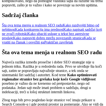
komplikovano, nego da pomogne vlasniku sajta da razume šta treba
popraviti, zašto je to važno i kako se povezuje sa novim upitima.
Sadržaj članka
Šta ova tema menja u realnom SEO radu
Kako razdvojiti bitno od
nebitnog
Kada konkurencija ima prednost
Kako napisati sadržaj koji
ne zvuči robotski
Kako ubaciti usluge u tekst bez agresivne
prodaje
Kako napraviti dobru mrežu povezanih stranica
Kada se
vratiti na članak i osvežiti ga
Praktičan završetak
Šta ova tema menja u realnom SEO radu
Najveća razlika između prosečne i dobre SEO strategije nije u
jednom triku. Razlika je u redosledu rada. Prvo se utvrđuje šta koči
sajt, zatim se popravljaju najvažnije stranice, a tek onda se
sistematski širi sadržaj i autoritet. Kod teme
Kako optimizovati
regionalne stranice bez grešaka koje koče Google vidljivost
posebno je važno da ne krenemo od pretpostavke, nego od
podataka. Jedan sajt može imati problem u sadržaju, drugi u
indeksaciji, treći u lošoj strukturi internih linkova.
Zbog toga bih prvo pogledao koje stranice već imaju prikaze u
Search Console-u i gde postoji prostor za pomeranje. Ako se vidi da