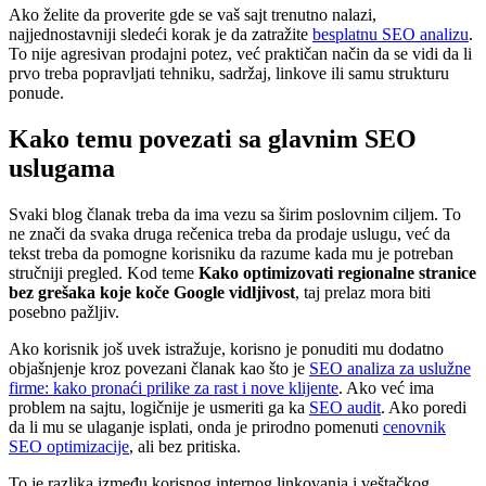
Ako želite da proverite gde se vaš sajt trenutno nalazi,
najjednostavniji sledeći korak je da zatražite
besplatnu SEO analizu
.
To nije agresivan prodajni potez, već praktičan način da se vidi da li
prvo treba popravljati tehniku, sadržaj, linkove ili samu strukturu
ponude.
Kako temu povezati sa glavnim SEO
uslugama
Svaki blog članak treba da ima vezu sa širim poslovnim ciljem. To
ne znači da svaka druga rečenica treba da prodaje uslugu, već da
tekst treba da pomogne korisniku da razume kada mu je potreban
stručniji pregled. Kod teme
Kako optimizovati regionalne stranice
bez grešaka koje koče Google vidljivost
, taj prelaz mora biti
posebno pažljiv.
Ako korisnik još uvek istražuje, korisno je ponuditi mu dodatno
objašnjenje kroz povezani članak kao što je
SEO analiza za uslužne
firme: kako pronaći prilike za rast i nove klijente
. Ako već ima
problem na sajtu, logičnije je usmeriti ga ka
SEO audit
. Ako poredi
da li mu se ulaganje isplati, onda je prirodno pomenuti
cenovnik
SEO optimizacije
, ali bez pritiska.
To je razlika između korisnog internog linkovanja i veštačkog