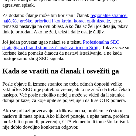
agresivan spisak.
Za dodatno čitanje može biti koristan i članak
regionalne stranice:
najčešće greške, prioriteti i konkretni koraci optimizacije
, jer se
tematski nastavlja na ovu oblast. Ako čitalac želi još detalja, takav
link je prirodan. Ako ne želi, tekst i dalje ostaje čitljiv.
Još jedan povezan ugao nalazi se u tekstu
Profesionalna SEO
strategija za brand stranice: članak za firme u Srbiji
. Takve veze su
korisne kada pomažu čitaocu da nastavi istraživanje, a ne kada
postoje samo zbog SEO signala.
Kada se vratiti na članak i osvežiti ga
Posle objave ili izmene stranice ne treba odmah donositi velike
zaključke. SEO-u je potrebno vreme, ali to ne znači da treba čekati
naslepo. Već posle nekoliko nedelja može se videti da li stranica
dobija prikaze, za koje upite se pojavljuje i da li se CTR pomera.
Ako se prikazi povećavaju, a klikova nema, problem je često u
naslovu ili meta opisu. Ako klikovi postoje, a upita nema, problem
može biti u ponudi, poverenju, CTA elementu ili tome što korisnik
nije dobio dovoljno konkretan odgovor.