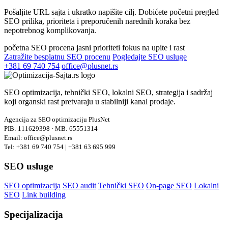
Pošaljite URL sajta i ukratko napišite cilj. Dobićete početni pregled
SEO prilika, prioriteta i preporučenih narednih koraka bez
nepotrebnog komplikovanja.
početna SEO procena
jasni prioriteti
fokus na upite i rast
Zatražite besplatnu SEO procenu
Pogledajte SEO usluge
+381 69 740 754
office@plusnet.rs
SEO optimizacija, tehnički SEO, lokalni SEO, strategija i sadržaj
koji organski rast pretvaraju u stabilniji kanal prodaje.
Agencija za SEO optimizaciju PlusNet
PIB: 111629398 · MB: 65551314
Email: office@plusnet.rs
Tel: +381 69 740 754 | +381 63 695 999
SEO usluge
SEO optimizacija
SEO audit
Tehnički SEO
On-page SEO
Lokalni
SEO
Link building
Specijalizacija