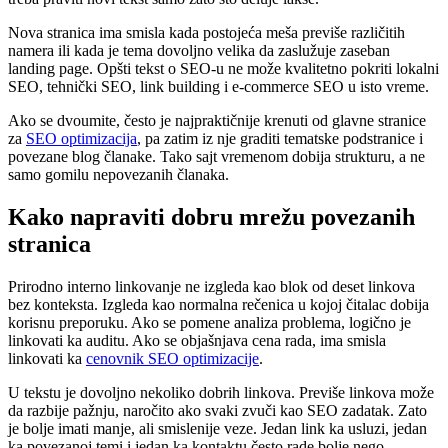
Nova stranica ima smisla kada postojeća meša previše različitih
namera ili kada je tema dovoljno velika da zaslužuje zaseban
landing page. Opšti tekst o SEO-u ne može kvalitetno pokriti lokalni
SEO, tehnički SEO, link building i e-commerce SEO u isto vreme.
Ako se dvoumite, često je najpraktičnije krenuti od glavne stranice
za
SEO optimizacija
, pa zatim iz nje graditi tematske podstranice i
povezane blog članake. Tako sajt vremenom dobija strukturu, a ne
samo gomilu nepovezanih članaka.
Kako napraviti dobru mrežu povezanih
stranica
Prirodno interno linkovanje ne izgleda kao blok od deset linkova
bez konteksta. Izgleda kao normalna rečenica u kojoj čitalac dobija
korisnu preporuku. Ako se pomene analiza problema, logično je
linkovati ka auditu. Ako se objašnjava cena rada, ima smisla
linkovati ka
cenovnik SEO optimizacije
.
U tekstu je dovoljno nekoliko dobrih linkova. Previše linkova može
da razbije pažnju, naročito ako svaki zvuči kao SEO zadatak. Zato
je bolje imati manje, ali smislenije veze. Jedan link ka usluzi, jedan
ka povezanoj temi i jedan ka kontaktu često rade bolje nego