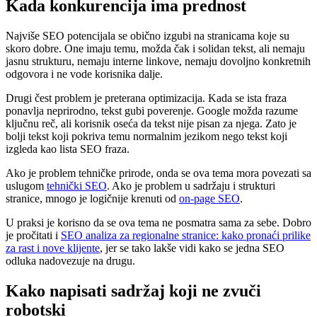
Kada konkurencija ima prednost
Najviše SEO potencijala se obično izgubi na stranicama koje su
skoro dobre. One imaju temu, možda čak i solidan tekst, ali nemaju
jasnu strukturu, nemaju interne linkove, nemaju dovoljno konkretnih
odgovora i ne vode korisnika dalje.
Drugi čest problem je preterana optimizacija. Kada se ista fraza
ponavlja neprirodno, tekst gubi poverenje. Google možda razume
ključnu reč, ali korisnik oseća da tekst nije pisan za njega. Zato je
bolji tekst koji pokriva temu normalnim jezikom nego tekst koji
izgleda kao lista SEO fraza.
Ako je problem tehničke prirode, onda se ova tema mora povezati sa
uslugom
tehnički SEO
. Ako je problem u sadržaju i strukturi
stranice, mnogo je logičnije krenuti od
on-page SEO
.
U praksi je korisno da se ova tema ne posmatra sama za sebe. Dobro
je pročitati i
SEO analiza za regionalne stranice: kako pronaći prilike
za rast i nove klijente
, jer se tako lakše vidi kako se jedna SEO
odluka nadovezuje na drugu.
Kako napisati sadržaj koji ne zvuči
robotski