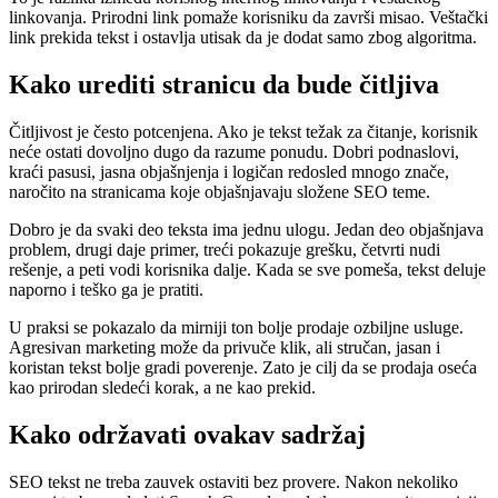
linkovanja. Prirodni link pomaže korisniku da završi misao. Veštački
link prekida tekst i ostavlja utisak da je dodat samo zbog algoritma.
Kako urediti stranicu da bude čitljiva
Čitljivost je često potcenjena. Ako je tekst težak za čitanje, korisnik
neće ostati dovoljno dugo da razume ponudu. Dobri podnaslovi,
kraći pasusi, jasna objašnjenja i logičan redosled mnogo znače,
naročito na stranicama koje objašnjavaju složene SEO teme.
Dobro je da svaki deo teksta ima jednu ulogu. Jedan deo objašnjava
problem, drugi daje primer, treći pokazuje grešku, četvrti nudi
rešenje, a peti vodi korisnika dalje. Kada se sve pomeša, tekst deluje
naporno i teško ga je pratiti.
U praksi se pokazalo da mirniji ton bolje prodaje ozbiljne usluge.
Agresivan marketing može da privuče klik, ali stručan, jasan i
koristan tekst bolje gradi poverenje. Zato je cilj da se prodaja oseća
kao prirodan sledeći korak, a ne kao prekid.
Kako održavati ovakav sadržaj
SEO tekst ne treba zauvek ostaviti bez provere. Nakon nekoliko