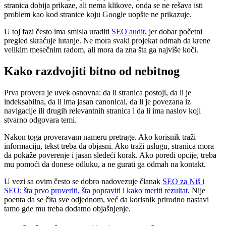
stranica dobija prikaze, ali nema klikove, onda se ne rešava isti
problem kao kod stranice koju Google uopšte ne prikazuje.
U toj fazi često ima smisla uraditi
SEO audit
, jer dobar početni
pregled skraćuje lutanje. Ne mora svaki projekat odmah da krene
velikim mesečnim radom, ali mora da zna šta ga najviše koči.
Kako razdvojiti bitno od nebitnog
Prva provera je uvek osnovna: da li stranica postoji, da li je
indeksabilna, da li ima jasan canonical, da li je povezana iz
navigacije ili drugih relevantnih stranica i da li ima naslov koji
stvarno odgovara temi.
Nakon toga proveravam nameru pretrage. Ako korisnik traži
informaciju, tekst treba da objasni. Ako traži uslugu, stranica mora
da pokaže poverenje i jasan sledeći korak. Ako poredi opcije, treba
mu pomoći da donese odluku, a ne gurati ga odmah na kontakt.
U vezi sa ovim često se dobro nadovezuje članak
SEO za Niš i
SEO: šta prvo proveriti, šta popraviti i kako meriti rezultat
. Nije
poenta da se čita sve odjednom, već da korisnik prirodno nastavi
tamo gde mu treba dodatno objašnjenje.