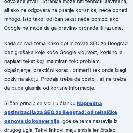
odvojene stvari. Stranica može biti tehnički savršena,
ali ako ne odgovara na pitanje korisnika, neće doneti
mnogo. Isto tako, odličan tekst neće pomoći ako
Google ne može da ga pravilno pronađe ili razume.
Kada se radi tema Kako optimizovati SEO za Beograd
bez grešaka koje koče Google vidljivost, korisno je
napisati tekst koji ima miran tok: problem,
objašnjenje, praktični koraci, primeri i tek onda blagi
poziv na akciju. Prodaja treba da postoji, ali ne treba
da bude glasnija od korisne informacije.
Sličan princip se vidi i u članku
Napredna
optimizacija za SEO za Beograd: od tehničke
osnove do konverzija
, gde se tema nastavlja iz
drugog ugla. Takvi linkovi imaju smisla jer čitalac