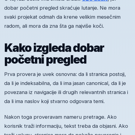
dobar početni pregled skraćuje lutanje. Ne mora
svaki projekat odmah da krene velikim mesečnim
radom, ali mora da zna šta ga najviše koči.
Kako izgleda dobar
početni pregled
Prva provera je uvek osnovna: da li stranica postoji,
da li je indeksabilna, da li ima jasan canonical, da li je
povezana iz navigacije ili drugih relevantnih stranica i
da li ima naslov koji stvarno odgovara temi.
Nakon toga proveravam nameru pretrage. Ako
korisnik traži informaciju, tekst treba da objasni. Ako