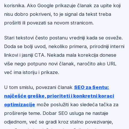
korisnika. Ako Google prikazuje članak za upite koji
nisu dobro pokriveni, to je signal da tekst treba
proširiti ili povezati sa novom stranicom.
Stari tekstovi često postanu vredniji kada se osveže.
Doda se bolji uvod, nekoliko primera, prirodniji interni
linkovi i jasniji CTA. Nekada mala korekcija donese
više nego potpuno novi članak, naročito ako URL
već ima istoriju i prikaze.
U tom smislu, povezani članak
SEO za Sentu:
najčešće greške, prioriteti i konkretni koraci
optimizacije
može poslužiti kao sledeća tačka za
proširenje teme. Dobar SEO usluga ne nastaje
odjednom, već se gradi kroz stalno povezivanje,