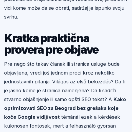
vidi kome može da se obrati, sadržaj je ispunio svoju
svrhu.
Kratka praktična
provera pre objave
Pre nego što takav članak ili stranica usluge bude
objavljena, vredi još jednom proći kroz nekoliko
jednostavnih pitanja. Világos az első bekezdés? Da li
je jasno kome je stranica namenjena? Da li sadrži
stvarno objašnjenje ili samo opšti SEO tekst? A
Kako
optimizovati SEO za Beograd bez grešaka koje
koče Google vidljivost
témánál ezek a kérdések
különösen fontosak, mert a felhasználó gyorsan