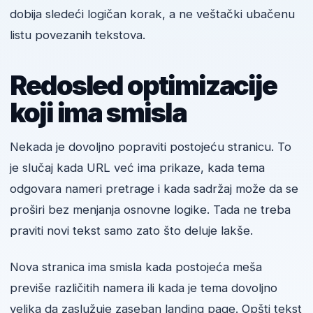
dobija sledeći logičan korak, a ne veštački ubačenu
listu povezanih tekstova.
Redosled optimizacije
koji ima smisla
Nekada je dovoljno popraviti postojeću stranicu. To
je slučaj kada URL već ima prikaze, kada tema
odgovara nameri pretrage i kada sadržaj može da se
proširi bez menjanja osnovne logike. Tada ne treba
praviti novi tekst samo zato što deluje lakše.
Nova stranica ima smisla kada postojeća meša
previše različitih namera ili kada je tema dovoljno
velika da zaslužuje zaseban landing page. Opšti tekst