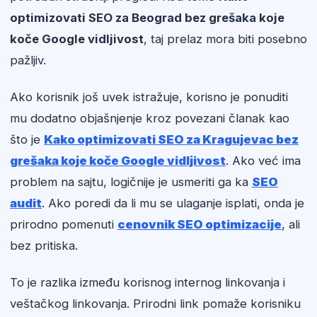
optimizovati SEO za Beograd bez grešaka koje
koče Google vidljivost
, taj prelaz mora biti posebno
pažljiv.
Ako korisnik još uvek istražuje, korisno je ponuditi
mu dodatno objašnjenje kroz povezani članak kao
što je
Kako optimizovati SEO za Kragujevac bez
grešaka koje koče Google vidljivost
. Ako već ima
problem na sajtu, logičnije je usmeriti ga ka
SEO
audit
. Ako poredi da li mu se ulaganje isplati, onda je
prirodno pomenuti
cenovnik SEO optimizacije
, ali
bez pritiska.
To je razlika između korisnog internog linkovanja i
veštačkog linkovanja. Prirodni link pomaže korisniku