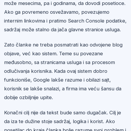
može mesecima, pa i godinama, da dovodi posetioce.
Ako ga povremeno osvežavamo, povezujemo
internim linkovima i pratimo Search Console podatke,
sadržaj može stalno da jača glavne stranice usluga.
Zato članke ne treba posmatrati kao odvojene blog
objave, već kao sistem. Teme su povezane
međusobno, sa stranicama usluga i sa procesom
odlučivanja korisnika. Kada ovaj sistem dobro
funkcioniše, Google lakše razume i obilazi sajt,
korisnik se lakše snalazi, a firma ima veću šansu da
dobije ozbiljnije upite.
Konačni cilj nije da tekst bude samo dugačak. Cilj je
da iza te dužine stoje sadržaj, logika i korist. Ako
posetilac do kraja članka bolje razume svoj problem i