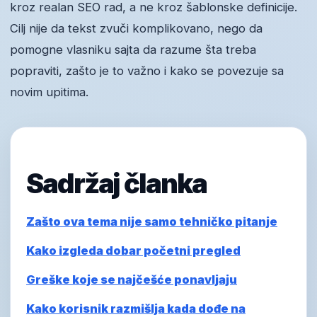
kroz realan SEO rad, a ne kroz šablonske definicije.
Cilj nije da tekst zvuči komplikovano, nego da
pomogne vlasniku sajta da razume šta treba
popraviti, zašto je to važno i kako se povezuje sa
novim upitima.
Sadržaj članka
Zašto ova tema nije samo tehničko pitanje
Kako izgleda dobar početni pregled
Greške koje se najčešće ponavljaju
Kako korisnik razmišlja kada dođe na