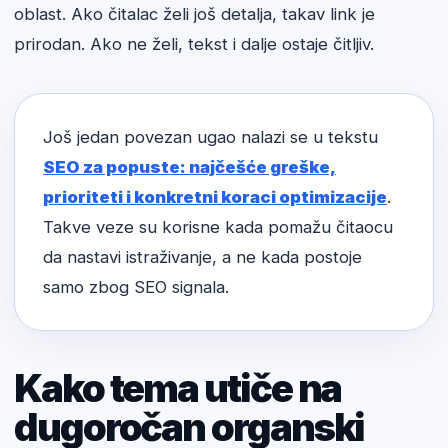
oblast. Ako čitalac želi još detalja, takav link je
prirodan. Ako ne želi, tekst i dalje ostaje čitljiv.
Još jedan povezan ugao nalazi se u tekstu
SEO za popuste: najčešće greške,
prioriteti i konkretni koraci optimizacije
.
Takve veze su korisne kada pomažu čitaocu
da nastavi istraživanje, a ne kada postoje
samo zbog SEO signala.
Kako tema utiče na
dugoročan organski