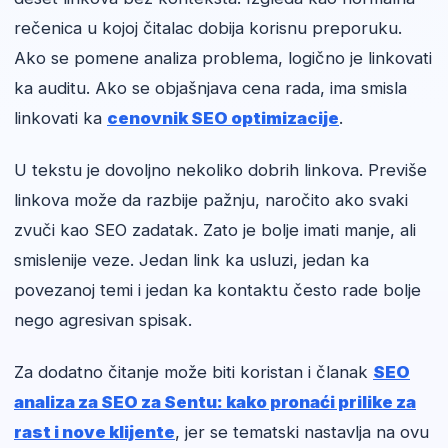
rečenica u kojoj čitalac dobija korisnu preporuku.
Ako se pomene analiza problema, logično je linkovati
ka auditu. Ako se objašnjava cena rada, ima smisla
linkovati ka
cenovnik SEO optimizacije
.
U tekstu je dovoljno nekoliko dobrih linkova. Previše
linkova može da razbije pažnju, naročito ako svaki
zvuči kao SEO zadatak. Zato je bolje imati manje, ali
smislenije veze. Jedan link ka usluzi, jedan ka
povezanoj temi i jedan ka kontaktu često rade bolje
nego agresivan spisak.
Za dodatno čitanje može biti koristan i članak
SEO
analiza za SEO za Sentu: kako pronaći prilike za
rast i nove klijente
, jer se tematski nastavlja na ovu