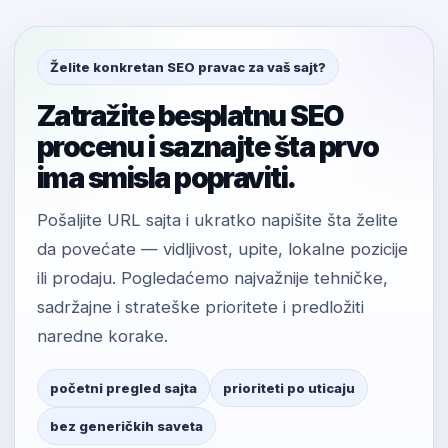
Želite konkretan SEO pravac za vaš sajt?
Zatražite besplatnu SEO
procenu i saznajte šta prvo
ima smisla popraviti.
Pošaljite URL sajta i ukratko napišite šta želite
da povećate — vidljivost, upite, lokalne pozicije
ili prodaju. Pogledaćemo najvažnije tehničke,
sadržajne i strateške prioritete i predložiti
naredne korake.
početni pregled sajta
prioriteti po uticaju
bez generičkih saveta