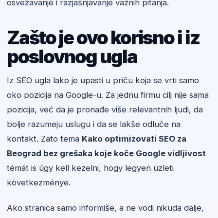
osvežavanje i razjašnjavanje važnih pitanja.
Zašto je ovo korisno i iz
poslovnog ugla
Iz SEO ugla lako je upasti u priču koja se vrti samo
oko pozicija na Google-u. Za jednu firmu cilj nije sama
pozicija, već da je pronađe više relevantnih ljudi, da
bolje razumeju uslugu i da se lakše odluče na
kontakt. Zato tema
Kako optimizovati SEO za
Beograd bez grešaka koje koče Google vidljivost
témát is úgy kell kezelni, hogy legyen üzleti
következménye.
Ako stranica samo informiše, a ne vodi nikuda dalje,