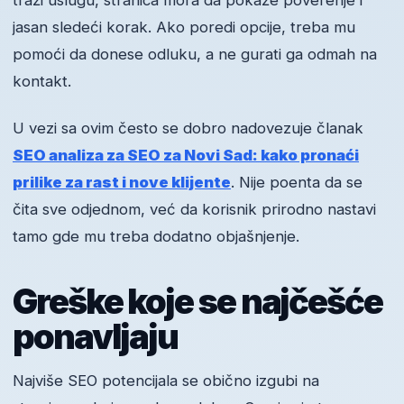
traži uslugu, stranica mora da pokaže poverenje i
jasan sledeći korak. Ako poredi opcije, treba mu
pomoći da donese odluku, a ne gurati ga odmah na
kontakt.
U vezi sa ovim često se dobro nadovezuje članak
SEO analiza za SEO za Novi Sad: kako pronaći
prilike za rast i nove klijente
. Nije poenta da se
čita sve odjednom, već da korisnik prirodno nastavi
tamo gde mu treba dodatno objašnjenje.
Greške koje se najčešće
ponavljaju
Najviše SEO potencijala se obično izgubi na