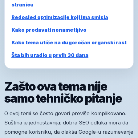
stranicu
Redosled optimizacije koji ima smisla
Kako prodavati nenametljivo
Kako tema utiče na dugoročan organski rast
Šta bih uradio u prvih 30 dana
Zašto ova tema nije
samo tehničko pitanje
O ovoj temi se često govori previše komplikovano.
Suština je jednostavnija: dobra SEO odluka mora da
pomogne korisniku, da olakša Google-u razumevanje