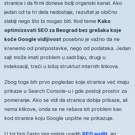
stranice i da firmi donese bolji organski kanal. Ako
jedan od ta tri dela nedostaje, rezultat je obično
slabiji nego što bi mogao biti. Kod teme
Kako
optimizovati SEO za Beograd bez grešaka koje
koče Google vidljivost
posebno je važno da ne
krenemo od pretpostavke, nego od podataka. Jedan
sajt može imati problem u sadržaju, drugi u
indeksaciji, treći u lošoj strukturi internih linkova.
Zbog toga bih prvo pogledao koje stranice već imaju
prikaze u Search Console-u i gde postoji prostor za
pomeranje. Ako se vidi da stranica dobija prikaze, ali
nema klikove, onda se ne rešava isti problem kao
kod stranice koju Google uopšte ne prikazuje.
U toj fazi često ima smisla uraditi
SEO audit
, jer