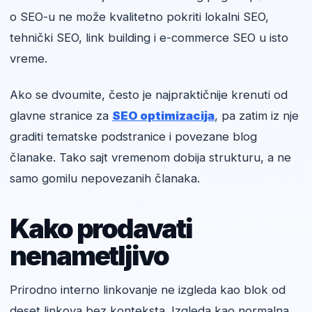
o SEO-u ne može kvalitetno pokriti lokalni SEO,
tehnički SEO, link building i e-commerce SEO u isto
vreme.
Ako se dvoumite, često je najpraktičnije krenuti od
glavne stranice za
SEO optimizacija
, pa zatim iz nje
graditi tematske podstranice i povezane blog
članake. Tako sajt vremenom dobija strukturu, a ne
samo gomilu nepovezanih članaka.
Kako prodavati
nenametljivo
Prirodno interno linkovanje ne izgleda kao blok od
deset linkova bez konteksta. Izgleda kao normalna