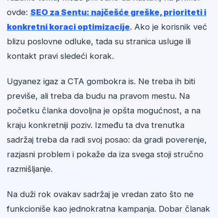
ovde:
SEO za Sentu: najčešće greške, prioriteti i
konkretni koraci optimizacije
. Ako je korisnik već
blizu poslovne odluke, tada su stranica usluge ili
kontakt pravi sledeći korak.
Ugyanez igaz a CTA gombokra is. Ne treba ih biti
previše, ali treba da budu na pravom mestu. Na
početku članka dovoljna je opšta mogućnost, a na
kraju konkretniji poziv. Između ta dva trenutka
sadržaj treba da radi svoj posao: da gradi poverenje,
razjasni problem i pokaže da iza svega stoji stručno
razmišljanje.
Na duži rok ovakav sadržaj je vredan zato što ne
funkcioniše kao jednokratna kampanja. Dobar članak