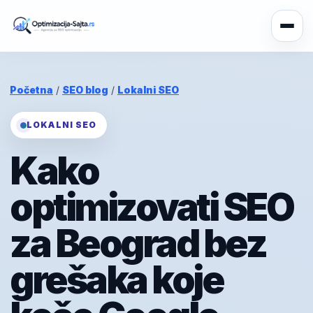
Početna
/
SEO blog
/
Lokalni SEO
LOKALNI SEO
Kako
optimizovati SEO
za Beograd bez
grešaka koje