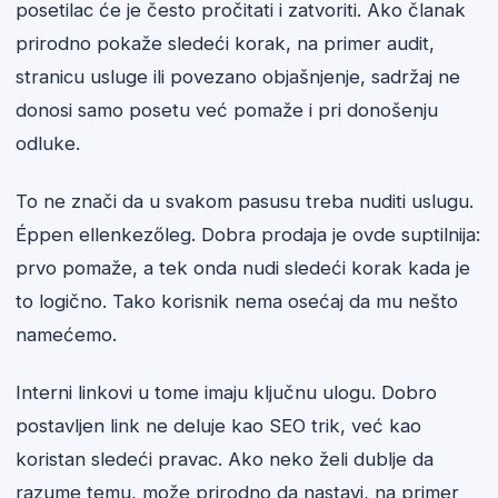
posetilac će je često pročitati i zatvoriti. Ako članak
prirodno pokaže sledeći korak, na primer audit,
stranicu usluge ili povezano objašnjenje, sadržaj ne
donosi samo posetu već pomaže i pri donošenju
odluke.
To ne znači da u svakom pasusu treba nuditi uslugu.
Éppen ellenkezőleg. Dobra prodaja je ovde suptilnija:
prvo pomaže, a tek onda nudi sledeći korak kada je
to logično. Tako korisnik nema osećaj da mu nešto
namećemo.
Interni linkovi u tome imaju ključnu ulogu. Dobro
postavljen link ne deluje kao SEO trik, već kao
koristan sledeći pravac. Ako neko želi dublje da
razume temu, može prirodno da nastavi, na primer