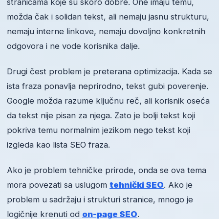
stranicama koje su skoro dobre. One imaju temu,
možda čak i solidan tekst, ali nemaju jasnu strukturu,
nemaju interne linkove, nemaju dovoljno konkretnih
odgovora i ne vode korisnika dalje.
Drugi čest problem je preterana optimizacija. Kada se
ista fraza ponavlja neprirodno, tekst gubi poverenje.
Google možda razume ključnu reč, ali korisnik oseća
da tekst nije pisan za njega. Zato je bolji tekst koji
pokriva temu normalnim jezikom nego tekst koji
izgleda kao lista SEO fraza.
Ako je problem tehničke prirode, onda se ova tema
mora povezati sa uslugom
tehnički SEO
. Ako je
problem u sadržaju i strukturi stranice, mnogo je
logičnije krenuti od
on-page SEO
.