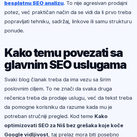
besplatnu SEO analizu
. To nije agresivan prodajni
potez, već praktičan način da se vidi da li prvo treba
popravljati tehniku, sadržaj, linkove ili samu strukturu
ponude.
Kako temu povezati sa
glavnim SEO uslugama
Svaki blog članak treba da ima vezu sa širim
poslovnim ciljem. To ne znači da svaka druga
rečenica treba da prodaje uslugu, već da tekst treba
da pomogne korisniku da razume kada mu je
potreban stručniji pregled. Kod teme
Kako
optimizovati SEO za Niš bez grešaka koje koče
Google vidljivost
, taj prelaz mora biti posebno