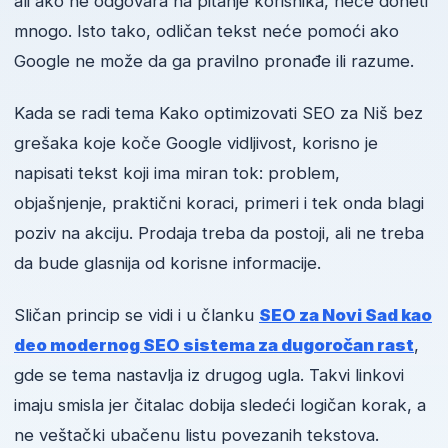
ali ako ne odgovara na pitanje korisnika, neće doneti
mnogo. Isto tako, odličan tekst neće pomoći ako
Google ne može da ga pravilno pronađe ili razume.
Kada se radi tema Kako optimizovati SEO za Niš bez
grešaka koje koče Google vidljivost, korisno je
napisati tekst koji ima miran tok: problem,
objašnjenje, praktični koraci, primeri i tek onda blagi
poziv na akciju. Prodaja treba da postoji, ali ne treba
da bude glasnija od korisne informacije.
Sličan princip se vidi i u članku
SEO za Novi Sad kao
deo modernog SEO sistema za dugoročan rast
,
gde se tema nastavlja iz drugog ugla. Takvi linkovi
imaju smisla jer čitalac dobija sledeći logičan korak, a
ne veštački ubačenu listu povezanih tekstova.