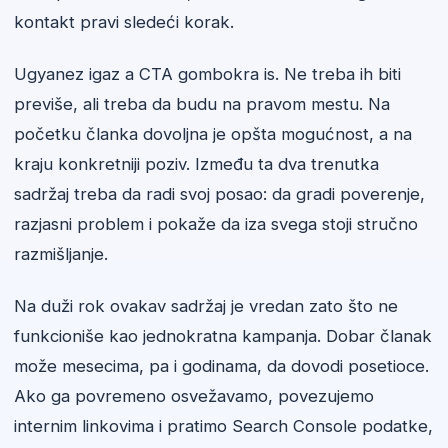
kontakt pravi sledeći korak.
Ugyanez igaz a CTA gombokra is. Ne treba ih biti
previše, ali treba da budu na pravom mestu. Na
početku članka dovoljna je opšta mogućnost, a na
kraju konkretniji poziv. Između ta dva trenutka
sadržaj treba da radi svoj posao: da gradi poverenje,
razjasni problem i pokaže da iza svega stoji stručno
razmišljanje.
Na duži rok ovakav sadržaj je vredan zato što ne
funkcioniše kao jednokratna kampanja. Dobar članak
može mesecima, pa i godinama, da dovodi posetioce.
Ako ga povremeno osvežavamo, povezujemo
internim linkovima i pratimo Search Console podatke,