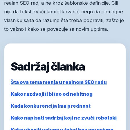
realan SEO rad, a ne kroz šablonske definicije. Cilj
nije da tekst zvuči komplikovano, nego da pomogne
vlasniku sajta da razume šta treba popraviti, zašto je
to važno i kako se povezuje sa novim upitima.
Sadržaj članka
Šta ova tema menja u realnom SEO radu
Kako razdvojiti bitno od nebitnog
Kada konkurencija ima prednost
Kako napisati sadržaj koji ne zvuči robotski
Kako ubaciti usluge u tekst bez agresivne