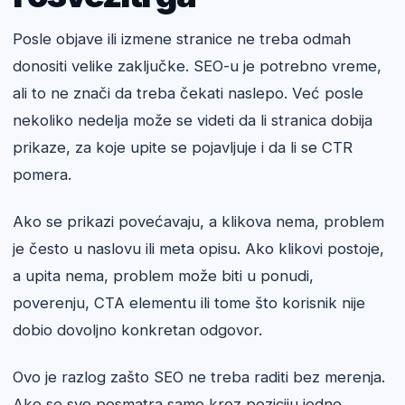
Posle objave ili izmene stranice ne treba odmah
donositi velike zaključke. SEO-u je potrebno vreme,
ali to ne znači da treba čekati naslepo. Već posle
nekoliko nedelja može se videti da li stranica dobija
prikaze, za koje upite se pojavljuje i da li se CTR
pomera.
Ako se prikazi povećavaju, a klikova nema, problem
je često u naslovu ili meta opisu. Ako klikovi postoje,
a upita nema, problem može biti u ponudi,
poverenju, CTA elementu ili tome što korisnik nije
dobio dovoljno konkretan odgovor.
Ovo je razlog zašto SEO ne treba raditi bez merenja.
Ako se sve posmatra samo kroz poziciju jedne