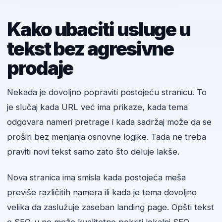
Kako ubaciti usluge u
tekst bez agresivne
prodaje
Nekada je dovoljno popraviti postojeću stranicu. To
je slučaj kada URL već ima prikaze, kada tema
odgovara nameri pretrage i kada sadržaj može da se
proširi bez menjanja osnovne logike. Tada ne treba
praviti novi tekst samo zato što deluje lakše.
Nova stranica ima smisla kada postojeća meša
previše različitih namera ili kada je tema dovoljno
velika da zaslužuje zaseban landing page. Opšti tekst