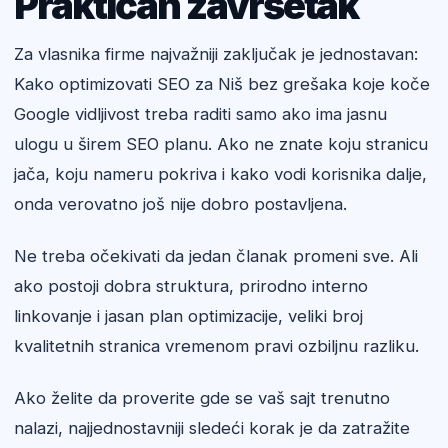
Praktičan završetak
Za vlasnika firme najvažniji zaključak je jednostavan:
Kako optimizovati SEO za Niš bez grešaka koje koče
Google vidljivost treba raditi samo ako ima jasnu
ulogu u širem SEO planu. Ako ne znate koju stranicu
jača, koju nameru pokriva i kako vodi korisnika dalje,
onda verovatno još nije dobro postavljena.
Ne treba očekivati da jedan članak promeni sve. Ali
ako postoji dobra struktura, prirodno interno
linkovanje i jasan plan optimizacije, veliki broj
kvalitetnih stranica vremenom pravi ozbiljnu razliku.
Ako želite da proverite gde se vaš sajt trenutno
nalazi, najjednostavniji sledeći korak je da zatražite