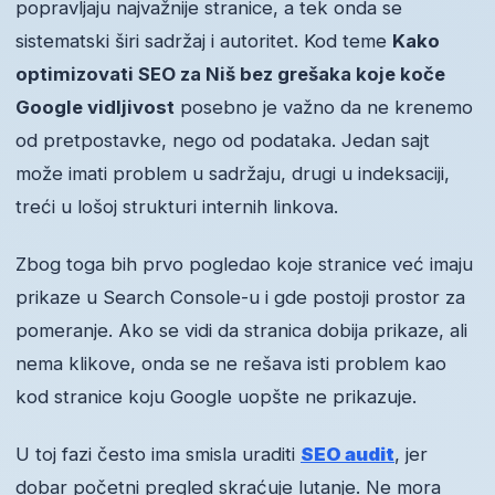
popravljaju najvažnije stranice, a tek onda se
sistematski širi sadržaj i autoritet. Kod teme
Kako
optimizovati SEO za Niš bez grešaka koje koče
Google vidljivost
posebno je važno da ne krenemo
od pretpostavke, nego od podataka. Jedan sajt
može imati problem u sadržaju, drugi u indeksaciji,
treći u lošoj strukturi internih linkova.
Zbog toga bih prvo pogledao koje stranice već imaju
prikaze u Search Console-u i gde postoji prostor za
pomeranje. Ako se vidi da stranica dobija prikaze, ali
nema klikove, onda se ne rešava isti problem kao
kod stranice koju Google uopšte ne prikazuje.
U toj fazi često ima smisla uraditi
SEO audit
, jer
dobar početni pregled skraćuje lutanje. Ne mora