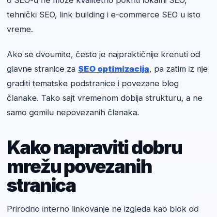
o SEO-u ne može kvalitetno pokriti lokalni SEO,
tehnički SEO, link building i e-commerce SEO u isto
vreme.
Ako se dvoumite, često je najpraktičnije krenuti od
glavne stranice za
SEO optimizacija
, pa zatim iz nje
graditi tematske podstranice i povezane blog
članake. Tako sajt vremenom dobija strukturu, a ne
samo gomilu nepovezanih članaka.
Kako napraviti dobru
mrežu povezanih
stranica
Prirodno interno linkovanje ne izgleda kao blok od