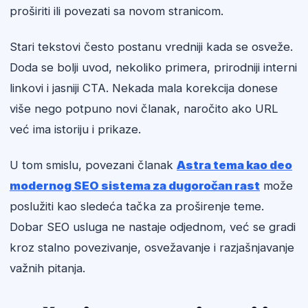
proširiti ili povezati sa novom stranicom.
Stari tekstovi često postanu vredniji kada se osveže.
Doda se bolji uvod, nekoliko primera, prirodniji interni
linkovi i jasniji CTA. Nekada mala korekcija donese
više nego potpuno novi članak, naročito ako URL
već ima istoriju i prikaze.
U tom smislu, povezani članak
Astra tema kao deo
modernog SEO sistema za dugoročan rast
može
poslužiti kao sledeća tačka za proširenje teme.
Dobar SEO usluga ne nastaje odjednom, već se gradi
kroz stalno povezivanje, osvežavanje i razjašnjavanje
važnih pitanja.