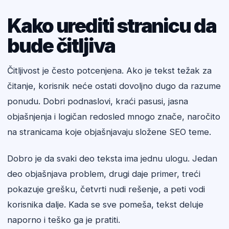
Kako urediti stranicu da
bude čitljiva
Čitljivost je često potcenjena. Ako je tekst težak za
čitanje, korisnik neće ostati dovoljno dugo da razume
ponudu. Dobri podnaslovi, kraći pasusi, jasna
objašnjenja i logičan redosled mnogo znače, naročito
na stranicama koje objašnjavaju složene SEO teme.
Dobro je da svaki deo teksta ima jednu ulogu. Jedan
deo objašnjava problem, drugi daje primer, treći
pokazuje grešku, četvrti nudi rešenje, a peti vodi
korisnika dalje. Kada se sve pomeša, tekst deluje
naporno i teško ga je pratiti.