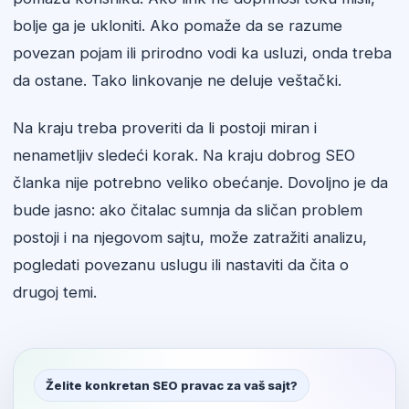
bolje ga je ukloniti. Ako pomaže da se razume
povezan pojam ili prirodno vodi ka usluzi, onda treba
da ostane. Tako linkovanje ne deluje veštački.
Na kraju treba proveriti da li postoji miran i
nenametljiv sledeći korak. Na kraju dobrog SEO
članka nije potrebno veliko obećanje. Dovoljno je da
bude jasno: ako čitalac sumnja da sličan problem
postoji i na njegovom sajtu, može zatražiti analizu,
pogledati povezanu uslugu ili nastaviti da čita o
drugoj temi.
Želite konkretan SEO pravac za vaš sajt?