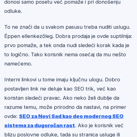
donosi samo posetu već pomaže i pri donošenju
odluke.
To ne znači da u svakom pasusu treba nuditi uslugu.
Éppen ellenkezőleg. Dobra prodaja je ovde suptilnija:
prvo pomaže, a tek onda nudi sledeći korak kada je
to logično. Tako korisnik nema osećaj da mu nešto
namećemo.
Interni linkovi u tome imaju ključnu ulogu. Dobro
postavljen link ne deluje kao SEO trik, već kao
koristan sledeći pravac. Ako neko želi dublje da
razume temu, može prirodno da nastavi, na primer
ovde:
SEO za Novi Sad kao deo modernog SEO
sistema za dugoročan rast
. Ako je korisnik već
blizu poslovne odluke, tada su stranica usluge ili