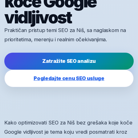
koče Google
vidljivost
Praktičan pristup temi SEO za Niš, sa naglaskom na
prioritetima, merenju i realnim očekivanjima.
Zatražite SEO analizu
Pogledajte cenu SEO usluge
Kako optimizovati SEO za Niš bez grešaka koje koče
Google vidljivost je tema koju vredi posmatrati kroz