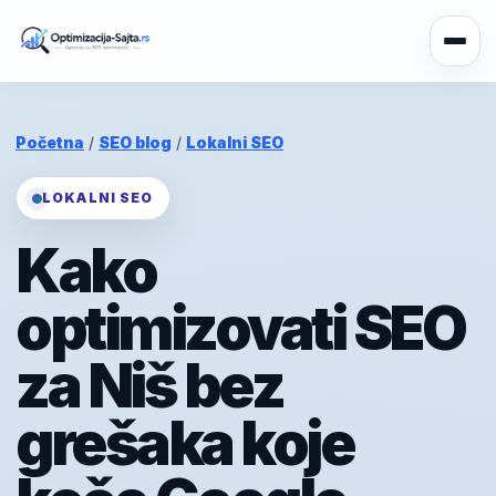
Početna
/
SEO blog
/
Lokalni SEO
LOKALNI SEO
Kako
optimizovati SEO
za Niš bez
grešaka koje