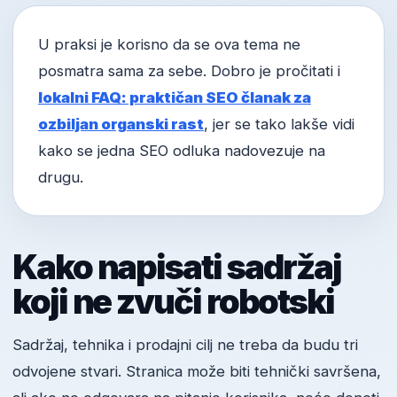
U praksi je korisno da se ova tema ne
posmatra sama za sebe. Dobro je pročitati i
lokalni FAQ: praktičan SEO članak za
ozbiljan organski rast
, jer se tako lakše vidi
kako se jedna SEO odluka nadovezuje na
drugu.
Kako napisati sadržaj
koji ne zvuči robotski
Sadržaj, tehnika i prodajni cilj ne treba da budu tri
odvojene stvari. Stranica može biti tehnički savršena,