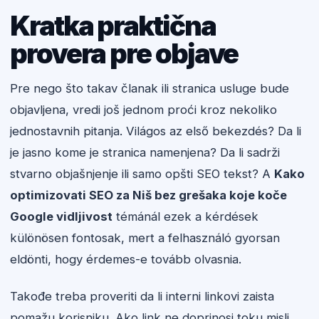
Kratka praktična
provera pre objave
Pre nego što takav članak ili stranica usluge bude
objavljena, vredi još jednom proći kroz nekoliko
jednostavnih pitanja. Világos az első bekezdés? Da li
je jasno kome je stranica namenjena? Da li sadrži
stvarno objašnjenje ili samo opšti SEO tekst? A
Kako
optimizovati SEO za Niš bez grešaka koje koče
Google vidljivost
témánál ezek a kérdések
különösen fontosak, mert a felhasználó gyorsan
eldönti, hogy érdemes-e tovább olvasnia.
Takođe treba proveriti da li interni linkovi zaista
pomažu korisniku. Ako link ne doprinosi toku misli,