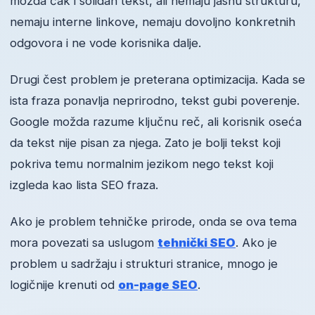
možda čak i solidan tekst, ali nemaju jasnu strukturu,
nemaju interne linkove, nemaju dovoljno konkretnih
odgovora i ne vode korisnika dalje.
Drugi čest problem je preterana optimizacija. Kada se
ista fraza ponavlja neprirodno, tekst gubi poverenje.
Google možda razume ključnu reč, ali korisnik oseća
da tekst nije pisan za njega. Zato je bolji tekst koji
pokriva temu normalnim jezikom nego tekst koji
izgleda kao lista SEO fraza.
Ako je problem tehničke prirode, onda se ova tema
mora povezati sa uslugom
tehnički SEO
. Ako je
problem u sadržaju i strukturi stranice, mnogo je
logičnije krenuti od
on-page SEO
.