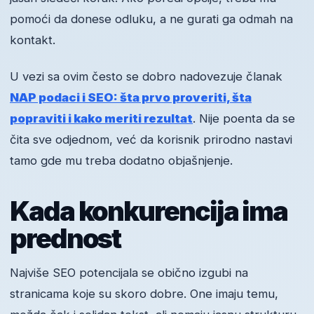
pomoći da donese odluku, a ne gurati ga odmah na
kontakt.
U vezi sa ovim često se dobro nadovezuje članak
NAP podaci i SEO: šta prvo proveriti, šta
popraviti i kako meriti rezultat
. Nije poenta da se
čita sve odjednom, već da korisnik prirodno nastavi
tamo gde mu treba dodatno objašnjenje.
Kada konkurencija ima
prednost
Najviše SEO potencijala se obično izgubi na
stranicama koje su skoro dobre. One imaju temu,