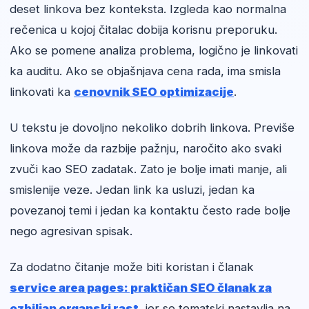
deset linkova bez konteksta. Izgleda kao normalna
rečenica u kojoj čitalac dobija korisnu preporuku.
Ako se pomene analiza problema, logično je linkovati
ka auditu. Ako se objašnjava cena rada, ima smisla
linkovati ka
cenovnik SEO optimizacije
.
U tekstu je dovoljno nekoliko dobrih linkova. Previše
linkova može da razbije pažnju, naročito ako svaki
zvuči kao SEO zadatak. Zato je bolje imati manje, ali
smislenije veze. Jedan link ka usluzi, jedan ka
povezanoj temi i jedan ka kontaktu često rade bolje
nego agresivan spisak.
Za dodatno čitanje može biti koristan i članak
service area pages: praktičan SEO članak za
ozbiljan organski rast
, jer se tematski nastavlja na