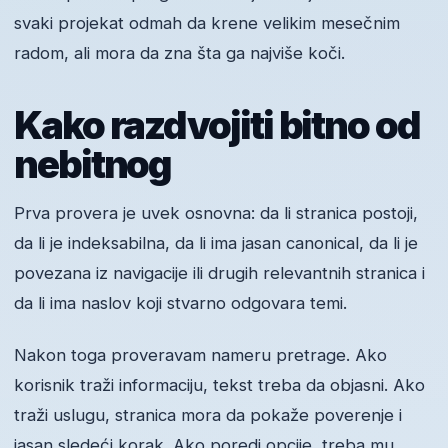
svaki projekat odmah da krene velikim mesečnim
radom, ali mora da zna šta ga najviše koči.
Kako razdvojiti bitno od
nebitnog
Prva provera je uvek osnovna: da li stranica postoji,
da li je indeksabilna, da li ima jasan canonical, da li je
povezana iz navigacije ili drugih relevantnih stranica i
da li ima naslov koji stvarno odgovara temi.
Nakon toga proveravam nameru pretrage. Ako
korisnik traži informaciju, tekst treba da objasni. Ako
traži uslugu, stranica mora da pokaže poverenje i
jasan sledeći korak. Ako poredi opcije, treba mu