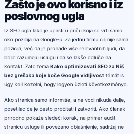
Zašto je ovo korisno i iz
poslovnog ugla
Iz SEO ugla lako je upasti u priču koja se vrti samo
oko pozicija na Google-u. Za jednu firmu cilj nije sama
pozicija, već da je pronađe više relevantnih ljudi, da
bolje razumeju uslugu i da se lakše odluče na
kontakt. Zato tema
Kako optimizovati SEO za Niš
bez grešaka koje koče Google vidljivost
témát is
úgy kell kezelni, hogy legyen üzleti következménye.
Ako stranica samo informiše, a ne vodi nikuda dalje,
posetilac će je često pročitati i zatvoriti. Ako članak
prirodno pokaže sledeći korak, na primer audit,
stranicu usluge ili povezano objašnjenje, sadržaj ne