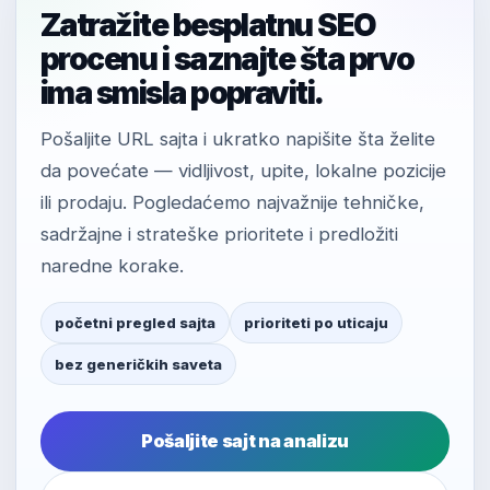
Zatražite besplatnu SEO
procenu i saznajte šta prvo
ima smisla popraviti.
Pošaljite URL sajta i ukratko napišite šta želite
da povećate — vidljivost, upite, lokalne pozicije
ili prodaju. Pogledaćemo najvažnije tehničke,
sadržajne i strateške prioritete i predložiti
naredne korake.
početni pregled sajta
prioriteti po uticaju
bez generičkih saveta
Pošaljite sajt na analizu