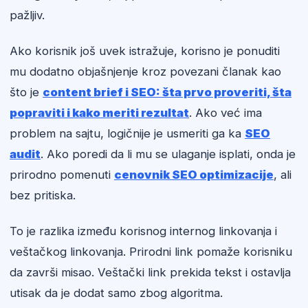
pažljiv.
Ako korisnik još uvek istražuje, korisno je ponuditi
mu dodatno objašnjenje kroz povezani članak kao
što je
content brief i SEO: šta prvo proveriti, šta
popraviti i kako meriti rezultat
. Ako već ima
problem na sajtu, logičnije je usmeriti ga ka
SEO
audit
. Ako poredi da li mu se ulaganje isplati, onda je
prirodno pomenuti
cenovnik SEO optimizacije
, ali
bez pritiska.
To je razlika između korisnog internog linkovanja i
veštačkog linkovanja. Prirodni link pomaže korisniku
da završi misao. Veštački link prekida tekst i ostavlja
utisak da je dodat samo zbog algoritma.