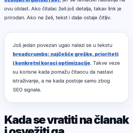
ovu oblast. Ako čitalac želi još detalja, takav link je
prirodan. Ako ne želi, tekst i dalje ostaje čitljiv.
Još jedan povezan ugao nalazi se u tekstu
breadcrumbs: najčešće greške, prioriteti
i konkretni koraci optimizacije
. Takve veze
su korisne kada pomažu čitaocu da nastavi
istraživanje, a ne kada postoje samo zbog
SEO signala.
Kada se vratiti na članak
i osvežiti ga