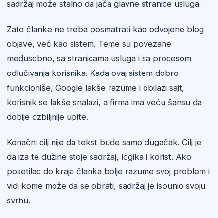
sadržaj može stalno da jača glavne stranice usluga.
Zato članke ne treba posmatrati kao odvojene blog
objave, već kao sistem. Teme su povezane
međusobno, sa stranicama usluga i sa procesom
odlučivanja korisnika. Kada ovaj sistem dobro
funkcioniše, Google lakše razume i obilazi sajt,
korisnik se lakše snalazi, a firma ima veću šansu da
dobije ozbiljnije upite.
Konačni cilj nije da tekst bude samo dugačak. Cilj je
da iza te dužine stoje sadržaj, logika i korist. Ako
posetilac do kraja članka bolje razume svoj problem i
vidi kome može da se obrati, sadržaj je ispunio svoju
svrhu.