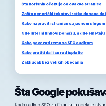
Šta korisnik očekuje od ovakve stranice
Zašto generički tekstovi retko donose do
Kako napraviti stranicu sa jasnom ulogom
Gde interni linkovi pomažu, a gde smetaju
Kako povezati temu sa SEO auditom
Kako pratiti da li se rad isplatio
Zaključak bez velikih obećanja
Šta Google pokušav
Kada radimo SEO za firmu koja očekuje stvarne