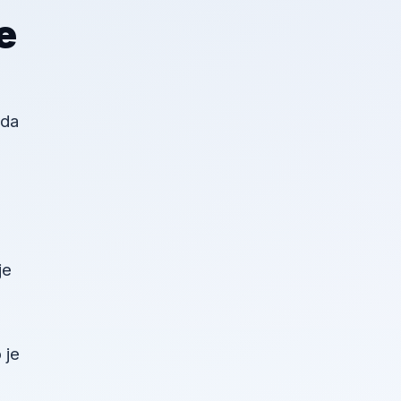
e
žda
je
 je