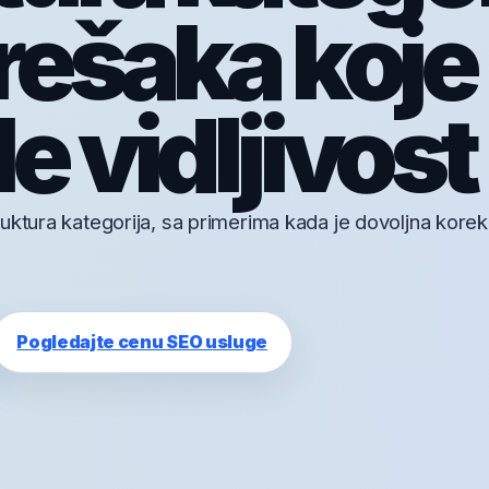
rešaka koje
e vidljivost
uktura kategorija, sa primerima kada je dovoljna korek
Pogledajte cenu SEO usluge