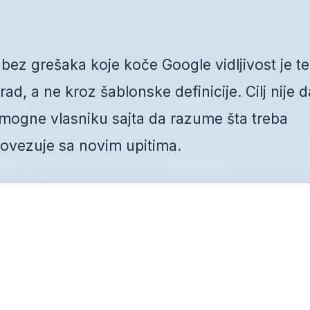
 bez grešaka koje koče Google vidljivost je t
ad, a ne kroz šablonske definicije. Cilj nije d
mogne vlasniku sajta da razume šta treba
 povezuje sa novim upitima.