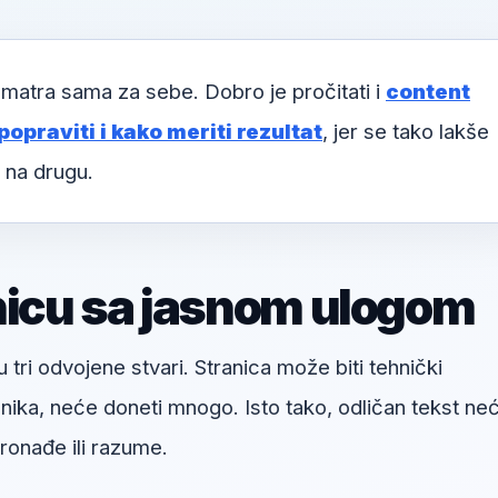
matra sama za sebe. Dobro je pročitati i
content
popraviti i kako meriti rezultat
, jer se tako lakše
 na drugu.
nicu sa jasnom ulogom
u tri odvojene stvari. Stranica može biti tehnički
snika, neće doneti mnogo. Isto tako, odličan tekst ne
onađe ili razume.