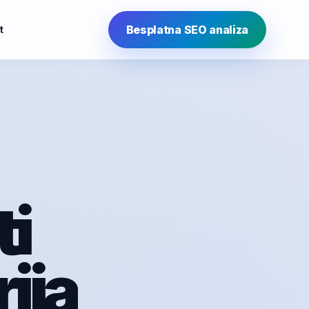
Besplatna SEO analiza
t
ti
ija