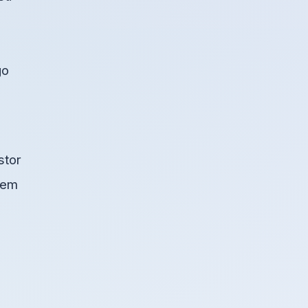
go
stor
blem