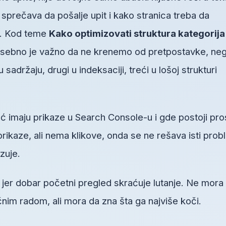
a sprečava da pošalje upit i kako stranica treba da
no. Kod teme
Kako optimizovati struktura kategorija
sebno je važno da ne krenemo od pretpostavke, ne
adržaju, drugi u indeksaciji, treći u lošoj strukturi
ć imaju prikaze u Search Console-u i gde postoji pro
prikaze, ali nema klikove, onda se ne rešava isti pro
zuje.
, jer dobar početni pregled skraćuje lutanje. Ne mora
im radom, ali mora da zna šta ga najviše koči.