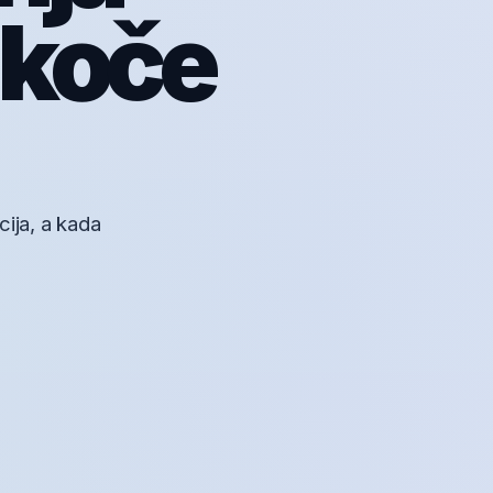
 koče
cija, a kada