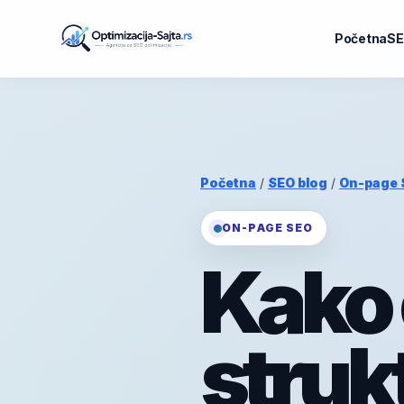
Početna
SE
Početna
/
SEO blog
/
On-page 
ON-PAGE SEO
Kako 
struk