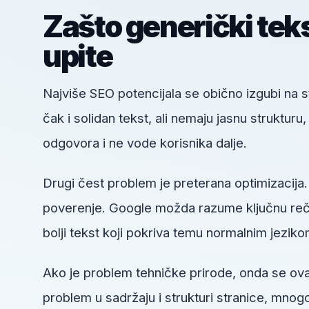
Zašto generički tek
upite
Najviše SEO potencijala se obično izgubi na
čak i solidan tekst, ali nemaju jasnu struktur
odgovora i ne vode korisnika dalje.
Drugi čest problem je preterana optimizacija.
poverenje. Google možda razume ključnu reč, a
bolji tekst koji pokriva temu normalnim jeziko
Ako je problem tehničke prirode, onda se o
problem u sadržaju i strukturi stranice, mnogo