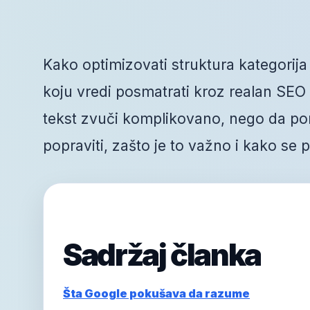
Kako optimizovati struktura kategorija
koju vredi posmatrati kroz realan SEO r
tekst zvuči komplikovano, nego da po
popraviti, zašto je to važno i kako se
Sadržaj članka
Šta Google pokušava da razume