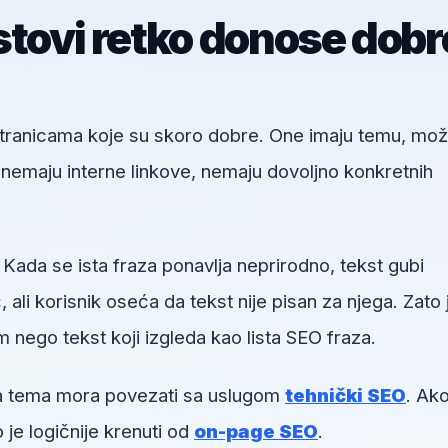
stovi retko donose dobr
 stranicama koje su skoro dobre. One imaju temu, mo
u, nemaju interne linkove, nemaju dovoljno konkretnih
 Kada se ista fraza ponavlja neprirodno, tekst gubi
li korisnik oseća da tekst nije pisan za njega. Zato 
m nego tekst koji izgleda kao lista SEO fraza.
va tema mora povezati sa uslugom
tehnički SEO
. Ako
 je logičnije krenuti od
on-page SEO
.