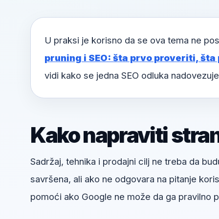
U praksi je korisno da se ova tema ne pos
pruning i SEO: šta prvo proveriti, šta 
vidi kako se jedna SEO odluka nadovezuje
Kako napraviti stra
Sadržaj, tehnika i prodajni cilj ne treba da bud
savršena, ali ako ne odgovara na pitanje kori
pomoći ako Google ne može da ga pravilno pr