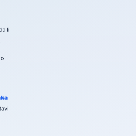
a li
.
ko
aka
tavi