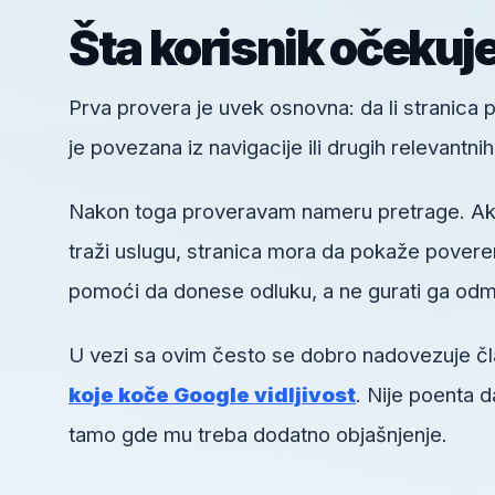
Šta korisnik očekuj
Prva provera je uvek osnovna: da li stranica pos
je povezana iz navigacije ili drugih relevantni
Nakon toga proveravam nameru pretrage. Ako k
traži uslugu, stranica mora da pokaže poveren
pomoći da donese odluku, a ne gurati ga odm
U vezi sa ovim često se dobro nadovezuje č
koje koče Google vidljivost
. Nije poenta 
tamo gde mu treba dodatno objašnjenje.