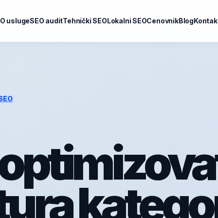
O usluge
SEO audit
Tehnički SEO
Lokalni SEO
Cenovnik
Blog
Kontak
SEO
optimizova
tura kategor