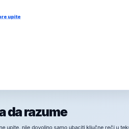
bre upite
a da razume
 upite, nije dovoljno samo ubaciti ključne reči u tek