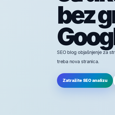
bez g
Googl
SEO blog objašnjenje za str
treba nova stranica.
Zatražite SEO analizu