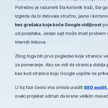
Potrebno je razumeti šta korisnik traži, šta g
izgleda da bi delovala stručno, jasno i koris
bez grešaka koje koče Google vidljivost
po
od podataka. Jedan sajt može imati problem u s
internih linkova.
Zbog toga bih prvo pogledao koje stranice ve
za pomeranje. Ako se vidi da stranica dobija 
kao kod stranice koju Google uopšte ne prika
U toj fazi često ima smisla uraditi
SEO audit
svaki projekat odmah da krene velikim mesečn