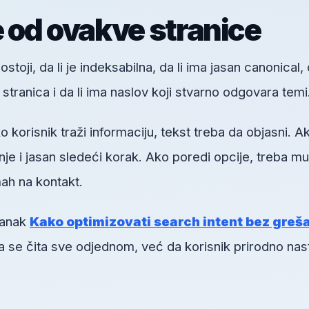
e od ovakve stranice
toji, da li je indeksabilna, da li ima jasan canonical, d
h stranica i da li ima naslov koji stvarno odgovara temi
orisnik traži informaciju, tekst treba da objasni. A
je i jasan sledeći korak. Ako poredi opcije, treba mu
ah na kontakt.
lanak
Kako optimizovati search intent bez greš
da se čita sve odjednom, već da korisnik prirodno nas