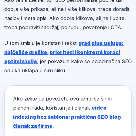
Ako tema Elementor SEO performanse počne da
dobija više prikaza, ali ne i više klikova, treba doraditi
naslov i meta opis. Ako dobija klikove, ali ne i upite,
treba popraviti sadržaj, ponudu, poverenje i CTA.
U tom smislu je koristan i tekst
grad plus usluga:
najčešće greške, prioriteti i konkretni koraci
optimizacije
, jer pokazuje kako se pojedinačna SEO
odluka uklapa u širu sliku.
Ako želite da povežete ovu temu sa širim
planom rada, koristan je i članak
video
indexing bez šablona: praktičan SEO blog
članak za firme
.