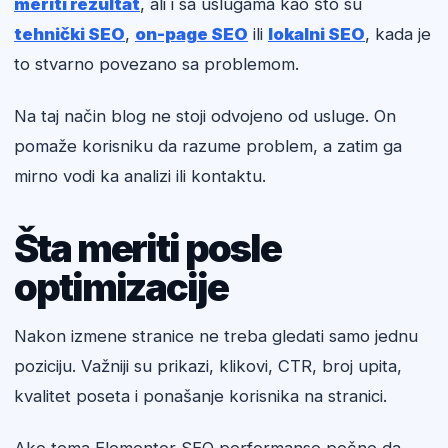
meriti rezultat
, ali i sa uslugama kao što su
tehnički SEO
,
on-page SEO
ili
lokalni SEO
, kada je
to stvarno povezano sa problemom.
Na taj način blog ne stoji odvojeno od usluge. On
pomaže korisniku da razume problem, a zatim ga
mirno vodi ka analizi ili kontaktu.
Šta meriti posle
optimizacije
Nakon izmene stranice ne treba gledati samo jednu
poziciju. Važniji su prikazi, klikovi, CTR, broj upita,
kvalitet poseta i ponašanje korisnika na stranici.