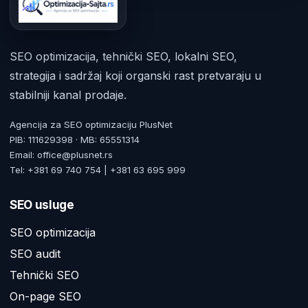
SEO optimizacija, tehnički SEO, lokalni SEO,
strategija i sadržaj koji organski rast pretvaraju u
stabilniji kanal prodaje.
Agencija za SEO optimizaciju PlusNet
PIB: 111629398 · MB: 65551314
Email: office@plusnet.rs
Tel: +381 69 740 754 | +381 63 695 999
SEO usluge
SEO optimizacija
SEO audit
Tehnički SEO
On-page SEO