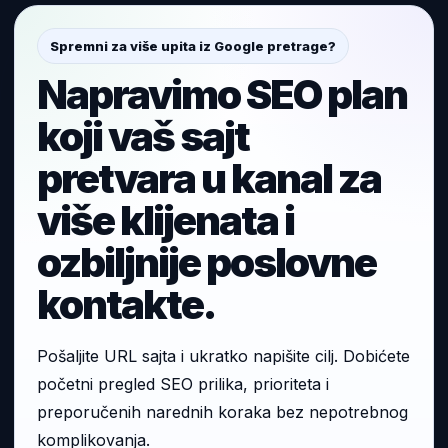
Spremni za više upita iz Google pretrage?
Napravimo SEO plan
koji vaš sajt
pretvara u kanal za
više klijenata i
ozbiljnije poslovne
kontakte.
Pošaljite URL sajta i ukratko napišite cilj. Dobićete
početni pregled SEO prilika, prioriteta i
preporučenih narednih koraka bez nepotrebnog
komplikovanja.