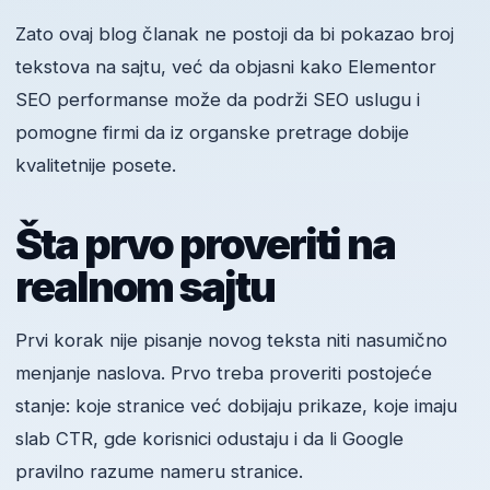
Zato ovaj blog članak ne postoji da bi pokazao broj
tekstova na sajtu, već da objasni kako Elementor
SEO performanse može da podrži SEO uslugu i
pomogne firmi da iz organske pretrage dobije
kvalitetnije posete.
Šta prvo proveriti na
realnom sajtu
Prvi korak nije pisanje novog teksta niti nasumično
menjanje naslova. Prvo treba proveriti postojeće
stanje: koje stranice već dobijaju prikaze, koje imaju
slab CTR, gde korisnici odustaju i da li Google
pravilno razume nameru stranice.