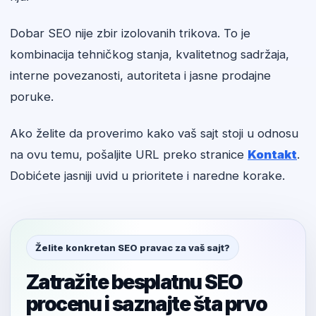
Dobar SEO nije zbir izolovanih trikova. To je
kombinacija tehničkog stanja, kvalitetnog sadržaja,
interne povezanosti, autoriteta i jasne prodajne
poruke.
Ako želite da proverimo kako vaš sajt stoji u odnosu
na ovu temu, pošaljite URL preko stranice
Kontakt
.
Dobićete jasniji uvid u prioritete i naredne korake.
Želite konkretan SEO pravac za vaš sajt?
Zatražite besplatnu SEO
procenu i saznajte šta prvo