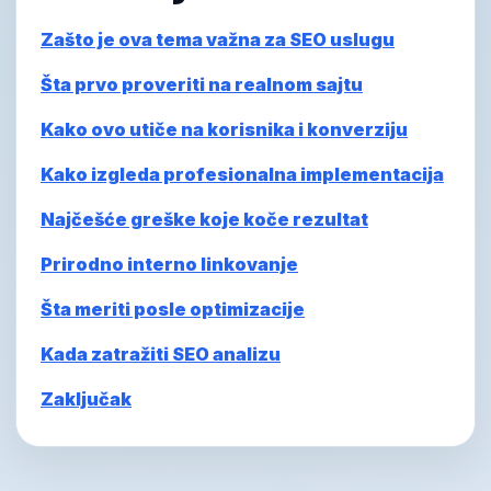
Zašto je ova tema važna za SEO uslugu
Šta prvo proveriti na realnom sajtu
Kako ovo utiče na korisnika i konverziju
Kako izgleda profesionalna implementacija
Najčešće greške koje koče rezultat
Prirodno interno linkovanje
Šta meriti posle optimizacije
Kada zatražiti SEO analizu
Zaključak