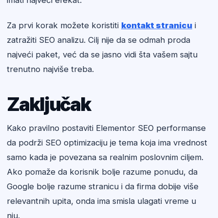
imati najveći efekat.
Za prvi korak možete koristiti
kontakt stranicu
i
zatražiti SEO analizu. Cilj nije da se odmah proda
najveći paket, već da se jasno vidi šta vašem sajtu
trenutno najviše treba.
Zaključak
Kako pravilno postaviti Elementor SEO performanse
da podrži SEO optimizaciju je tema koja ima vrednost
samo kada je povezana sa realnim poslovnim ciljem.
Ako pomaže da korisnik bolje razume ponudu, da
Google bolje razume stranicu i da firma dobije više
relevantnih upita, onda ima smisla ulagati vreme u
nju.