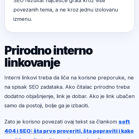
SEO rezultat najčešće gradi kroz više
povezanih tema, a ne kroz jednu izolovanu
izmenu.
Prirodno interno
linkovanje
Interni linkovi treba da liče na korisne preporuke, ne
na spisak SEO zadataka. Ako čitalac prirodno treba
dodatno objašnjenje, link je dobar. Ako je link ubačen
samo da postoji, bolje ga je izbaciti.
Zato je korisno povezati ovaj tekst sa člankom
soft
404 i SEO: šta prvo proveriti, šta popraviti i kako