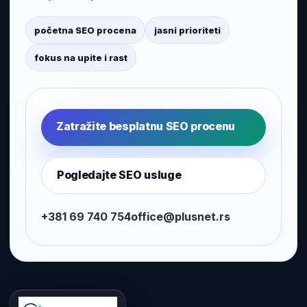
početna SEO procena
jasni prioriteti
fokus na upite i rast
Zatražite besplatnu SEO procenu
Pogledajte SEO usluge
+381 69 740 754
office@plusnet.rs