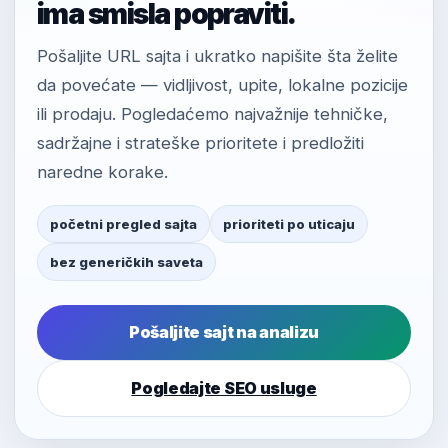
ima smisla popraviti.
Pošaljite URL sajta i ukratko napišite šta želite
da povećate — vidljivost, upite, lokalne pozicije
ili prodaju. Pogledaćemo najvažnije tehničke,
sadržajne i strateške prioritete i predložiti
naredne korake.
početni pregled sajta
prioriteti po uticaju
bez generičkih saveta
Pošaljite sajt na analizu
Pogledajte SEO usluge