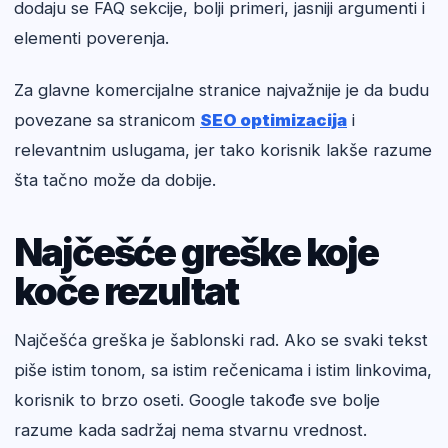
dodaju se FAQ sekcije, bolji primeri, jasniji argumenti i
elementi poverenja.
Za glavne komercijalne stranice najvažnije je da budu
povezane sa stranicom
SEO optimizacija
i
relevantnim uslugama, jer tako korisnik lakše razume
šta tačno može da dobije.
Najčešće greške koje
koče rezultat
Najčešća greška je šablonski rad. Ako se svaki tekst
piše istim tonom, sa istim rečenicama i istim linkovima,
korisnik to brzo oseti. Google takođe sve bolje
razume kada sadržaj nema stvarnu vrednost.