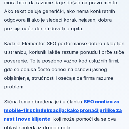
mora brzo da razume da je došao na pravo mesto.
Ako tekst deluje generički, ako nema konkretnih
odgovora ili ako je sledeći korak nejasan, dobra
pozicija neće doneti dovoljno upita.
Kada je Elementor SEO performanse dobro uklopljen
u stranicu, korisnik lakše razume ponudu i brže stiče
poverenje. To je posebno važno kod uslužnih firmi,
gde se odluka često donosi na osnovu jasnog
objašnjenja, stručnosti i osećaja da firma razume
problem.
Slična tema obrađena je i u članku
SEO analiza za
mobile-first indeksacija: kako pronaći prilike za
rast i nove klijente
, koji može pomoći da se ova
oblast sagleda iz drugog ugla.