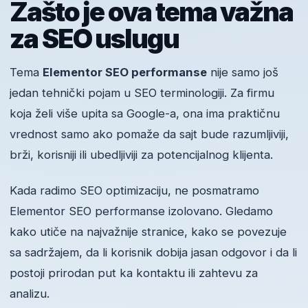
Zašto je ova tema važna
za SEO uslugu
Tema
Elementor SEO performanse
nije samo još
jedan tehnički pojam u SEO terminologiji. Za firmu
koja želi više upita sa Google-a, ona ima praktičnu
vrednost samo ako pomaže da sajt bude razumljiviji,
brži, korisniji ili ubedljiviji za potencijalnog klijenta.
Kada radimo SEO optimizaciju, ne posmatramo
Elementor SEO performanse izolovano. Gledamo
kako utiče na najvažnije stranice, kako se povezuje
sa sadržajem, da li korisnik dobija jasan odgovor i da li
postoji prirodan put ka kontaktu ili zahtevu za
analizu.