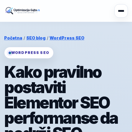
Početna
/
SEO blog
/
WordPress SEO
WORDPRESS SEO
Kako pravilno
postaviti
Elementor SEO
performanse da