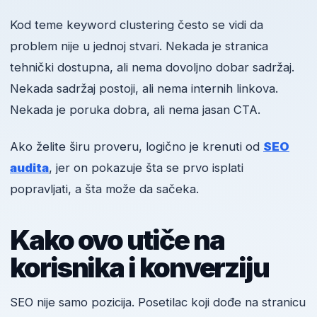
Kod teme keyword clustering često se vidi da
problem nije u jednoj stvari. Nekada je stranica
tehnički dostupna, ali nema dovoljno dobar sadržaj.
Nekada sadržaj postoji, ali nema internih linkova.
Nekada je poruka dobra, ali nema jasan CTA.
Ako želite širu proveru, logično je krenuti od
SEO
audita
, jer on pokazuje šta se prvo isplati
popravljati, a šta može da sačeka.
Kako ovo utiče na
korisnika i konverziju
SEO nije samo pozicija. Posetilac koji dođe na stranicu