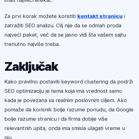
imati najveći efekat.
Za prvi korak možete koristiti
kontakt stranicu
i
zatražiti SEO analizu. Cilj nije da se odmah proda
najveći paket, već da se jasno vidi šta vašem sajtu
trenutno najviše treba.
Zaključak
Kako pravilno postaviti keyword clustering da podrži
SEO optimizaciju je tema koja ima vrednost samo
kada je povezana sa realnim poslovnim ciljem. Ako
pomaže da korisnik bolje razume ponudu, da Google
bolje razume stranicu i da firma dobije više
relevantnih upita, onda ima smisla ulagati vreme u
nju.