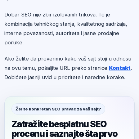
Dobar SEO nije zbir izolovanih trikova. To je
kombinacija tehničkog stanja, kvalitetnog sadržaja,
interne povezanosti, autoriteta i jasne prodajne
poruke.
Ako želite da proverimo kako vaš sajt stoji u odnosu
na ovu temu, pošaljite URL preko stranice
Kontakt
.
Dobićete jasniji uvid u prioritete i naredne korake.
Želite konkretan SEO pravac za vaš sajt?
Zatražite besplatnu SEO
procenu i saznajte šta prvo