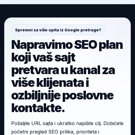
Spremni za više upita iz Google pretrage?
Napravimo SEO plan
koji vaš sajt
pretvara u kanal za
više klijenata i
ozbiljnije poslovne
kontakte.
Pošaljite URL sajta i ukratko napišite cilj. Dobićete
početni pregled SEO prilika, prioriteta i