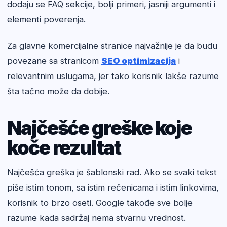
dodaju se FAQ sekcije, bolji primeri, jasniji argumenti i
elementi poverenja.
Za glavne komercijalne stranice najvažnije je da budu
povezane sa stranicom
SEO optimizacija
i
relevantnim uslugama, jer tako korisnik lakše razume
šta tačno može da dobije.
Najčešće greške koje
koče rezultat
Najčešća greška je šablonski rad. Ako se svaki tekst
piše istim tonom, sa istim rečenicama i istim linkovima,
korisnik to brzo oseti. Google takođe sve bolje
razume kada sadržaj nema stvarnu vrednost.