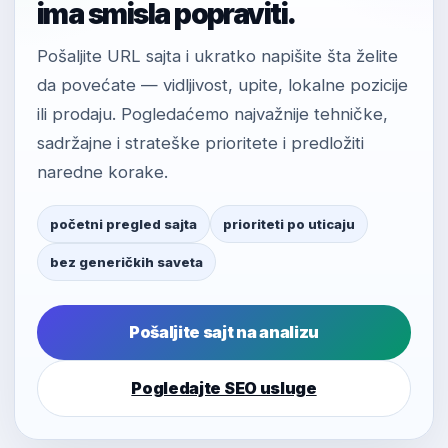
ima smisla popraviti.
Pošaljite URL sajta i ukratko napišite šta želite
da povećate — vidljivost, upite, lokalne pozicije
ili prodaju. Pogledaćemo najvažnije tehničke,
sadržajne i strateške prioritete i predložiti
naredne korake.
početni pregled sajta
prioriteti po uticaju
bez generičkih saveta
Pošaljite sajt na analizu
Pogledajte SEO usluge