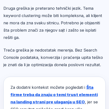
Druga greška je preterano tehnički jezik. Tema
keyword clustering može biti kompleksna, ali klijent
ne mora da zna svaku sitnicu. Potrebno je objasniti
šta problem znači za njegov sajt i zašto se isplati
rešiti ga.
Treća greška je nedostatak merenja. Bez Search
Console podataka, konverzija i praćenja upita teško
je znati da li je optimizacija donela poslovni rezultat.
Za dodatni kontekst možete pogledati i
Šta
firme treba da znaju o temi trust elementi
na landing strani pre ulaganja u SEO
, jer se