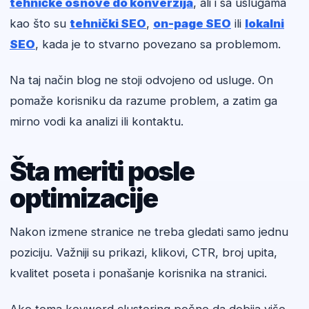
tehničke osnove do konverzija
, ali i sa uslugama
kao što su
tehnički SEO
,
on-page SEO
ili
lokalni
SEO
, kada je to stvarno povezano sa problemom.
Na taj način blog ne stoji odvojeno od usluge. On
pomaže korisniku da razume problem, a zatim ga
mirno vodi ka analizi ili kontaktu.
Šta meriti posle
optimizacije
Nakon izmene stranice ne treba gledati samo jednu
poziciju. Važniji su prikazi, klikovi, CTR, broj upita,
kvalitet poseta i ponašanje korisnika na stranici.