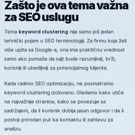
Zašto je ova tema važna
za SEO uslugu
Tema
keyword clustering
nije samo još jedan
tehnički pojam u SEO terminologiji. Za firmu koja želi
više upita sa Google-a, ona ima praktičnu vrednost
samo ako pomaže da sajt bude razumljiviji, brži,
korisniji ili ubedljiviji za potencijalnog klijenta.
Kada radimo SEO optimizaciju, ne posmatramo
keyword clustering izolovano. Gledamo kako utiče
na najvažnije stranice, kako se povezuje sa
sadržajem, da li korisnik dobija jasan odgovor i da li
postoji prirodan put ka kontaktu ili zahtevu za
analizu.