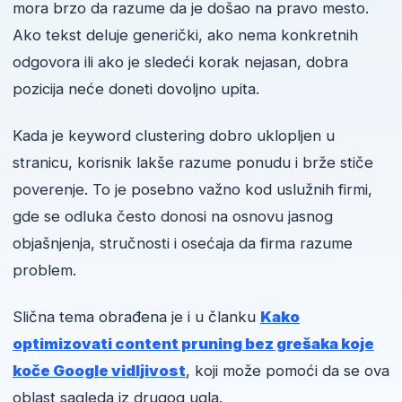
mora brzo da razume da je došao na pravo mesto.
Ako tekst deluje generički, ako nema konkretnih
odgovora ili ako je sledeći korak nejasan, dobra
pozicija neće doneti dovoljno upita.
Kada je keyword clustering dobro uklopljen u
stranicu, korisnik lakše razume ponudu i brže stiče
poverenje. To je posebno važno kod uslužnih firmi,
gde se odluka često donosi na osnovu jasnog
objašnjenja, stručnosti i osećaja da firma razume
problem.
Slična tema obrađena je i u članku
Kako
optimizovati content pruning bez grešaka koje
koče Google vidljivost
, koji može pomoći da se ova
oblast sagleda iz drugog ugla.