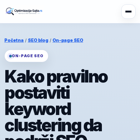
Početna
/
SEO blog
/
On-page SEO
ON-PAGE SEO
Kako pravilno
postaviti
keyword
clustering da