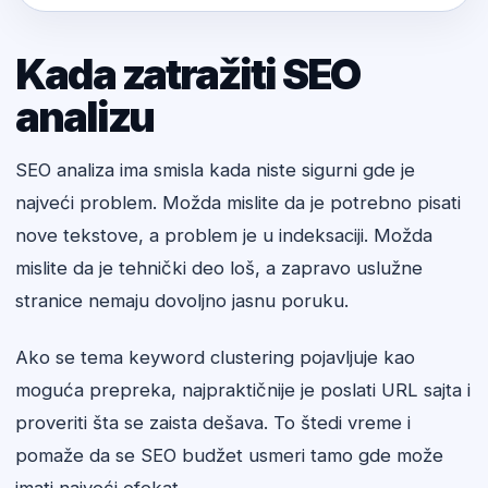
Kada zatražiti SEO
analizu
SEO analiza ima smisla kada niste sigurni gde je
najveći problem. Možda mislite da je potrebno pisati
nove tekstove, a problem je u indeksaciji. Možda
mislite da je tehnički deo loš, a zapravo uslužne
stranice nemaju dovoljno jasnu poruku.
Ako se tema keyword clustering pojavljuje kao
moguća prepreka, najpraktičnije je poslati URL sajta i
proveriti šta se zaista dešava. To štedi vreme i
pomaže da se SEO budžet usmeri tamo gde može