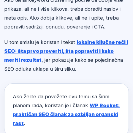
Ako tema keyword clustering počne da dobija više
prikaza, ali ne i više klikova, treba doraditi naslov i
meta opis. Ako dobija klikove, ali ne i upite, treba
popraviti sadržaj, ponudu, poverenje i CTA.
U tom smislu je koristan i tekst
lokalne ključne reči i
SEO: šta prvo proveriti, šta popraviti i kako
meriti rezultat
, jer pokazuje kako se pojedinačna
SEO odluka uklapa u širu sliku.
Ako želite da povežete ovu temu sa širim
planom rada, koristan je i članak
WP Rocket:
praktičan SEO članak za ozbiljan organski
rast
.