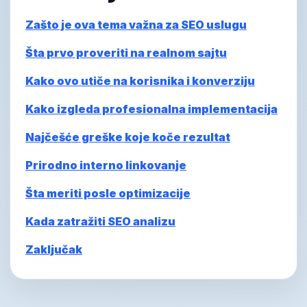
Zašto je ova tema važna za SEO uslugu
Šta prvo proveriti na realnom sajtu
Kako ovo utiče na korisnika i konverziju
Kako izgleda profesionalna implementacija
Najčešće greške koje koče rezultat
Prirodno interno linkovanje
Šta meriti posle optimizacije
Kada zatražiti SEO analizu
Zaključak