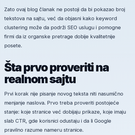
Zato ovaj blog članak ne postoji da bi pokazao broj
tekstova na sajtu, već da objasni kako keyword
clustering može da podrži SEO uslugu i pomogne
firmi da iz organske pretrage dobije kvalitetnije
posete.
Šta prvo proveriti na
realnom sajtu
Prvi korak nije pisanje novog teksta niti nasumično
menjanje naslova. Prvo treba proveriti postojeće
stanje: koje stranice već dobijaju prikaze, koje imaju
slab CTR, gde korisnici odustaju i da li Google
pravilno razume nameru stranice.