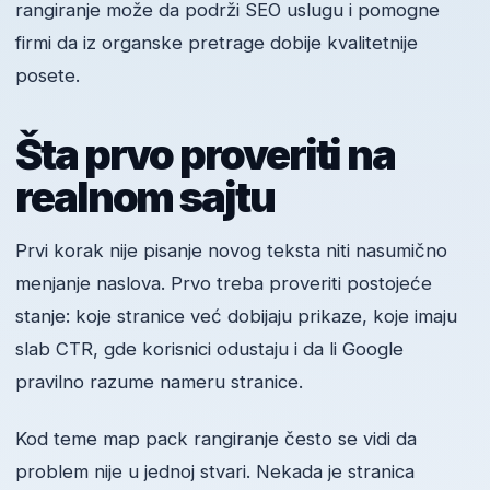
rangiranje može da podrži SEO uslugu i pomogne
firmi da iz organske pretrage dobije kvalitetnije
posete.
Šta prvo proveriti na
realnom sajtu
Prvi korak nije pisanje novog teksta niti nasumično
menjanje naslova. Prvo treba proveriti postojeće
stanje: koje stranice već dobijaju prikaze, koje imaju
slab CTR, gde korisnici odustaju i da li Google
pravilno razume nameru stranice.
Kod teme map pack rangiranje često se vidi da
problem nije u jednoj stvari. Nekada je stranica