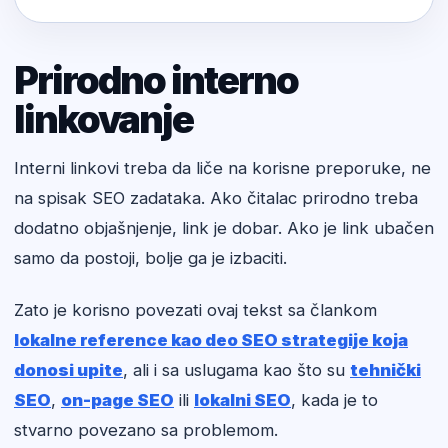
Prirodno interno
linkovanje
Interni linkovi treba da liče na korisne preporuke, ne
na spisak SEO zadataka. Ako čitalac prirodno treba
dodatno objašnjenje, link je dobar. Ako je link ubačen
samo da postoji, bolje ga je izbaciti.
Zato je korisno povezati ovaj tekst sa člankom
lokalne reference kao deo SEO strategije koja
donosi upite
, ali i sa uslugama kao što su
tehnički
SEO
,
on-page SEO
ili
lokalni SEO
, kada je to
stvarno povezano sa problemom.