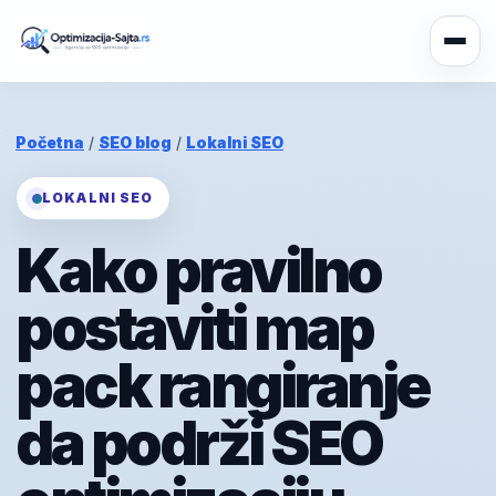
Početna
/
SEO blog
/
Lokalni SEO
LOKALNI SEO
Kako pravilno
postaviti map
pack rangiranje
da podrži SEO