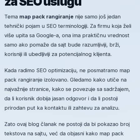
za SEO uslugu
Tema
map pack rangiranje
nije samo još jedan
tehnički pojam u SEO terminologiji. Za firmu koja želi
više upita sa Google-a, ona ima praktičnu vrednost
samo ako pomaže da sajt bude razumljiviji, brži,
korisniji ili ubedljiviji za potencijalnog klijenta.
Kada radimo SEO optimizaciju, ne posmatramo map
pack rangiranje izolovano. Gledamo kako utiče na
najvažnije stranice, kako se povezuje sa sadržajem,
da li korisnik dobija jasan odgovor i da li postoji
prirodan put ka kontaktu ili zahtevu za analizu.
Zato ovaj blog članak ne postoji da bi pokazao broj
tekstova na sajtu, već da objasni kako map pack