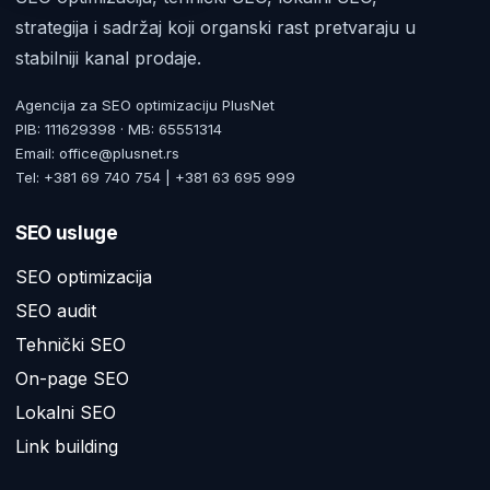
strategija i sadržaj koji organski rast pretvaraju u
stabilniji kanal prodaje.
Agencija za SEO optimizaciju PlusNet
PIB: 111629398 · MB: 65551314
Email: office@plusnet.rs
Tel: +381 69 740 754 | +381 63 695 999
SEO usluge
SEO optimizacija
SEO audit
Tehnički SEO
On-page SEO
Lokalni SEO
Link building