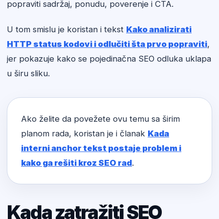
popraviti sadržaj, ponudu, poverenje i CTA.
U tom smislu je koristan i tekst
Kako analizirati
HTTP status kodovi i odlučiti šta prvo popraviti
,
jer pokazuje kako se pojedinačna SEO odluka uklapa
u širu sliku.
Ako želite da povežete ovu temu sa širim
planom rada, koristan je i članak
Kada
interni anchor tekst postaje problem i
kako ga rešiti kroz SEO rad
.
Kada zatražiti SEO