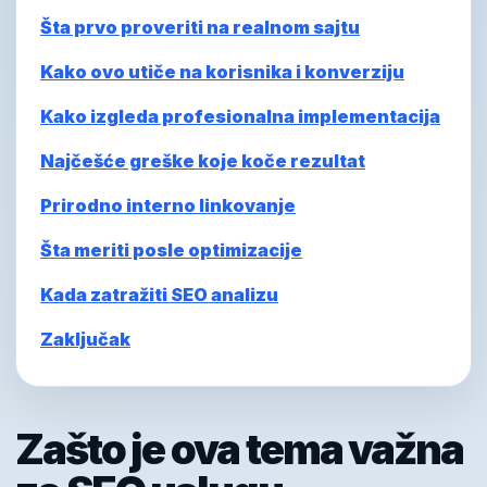
Šta prvo proveriti na realnom sajtu
Kako ovo utiče na korisnika i konverziju
Kako izgleda profesionalna implementacija
Najčešće greške koje koče rezultat
Prirodno interno linkovanje
Šta meriti posle optimizacije
Kada zatražiti SEO analizu
Zaključak
Zašto je ova tema važna