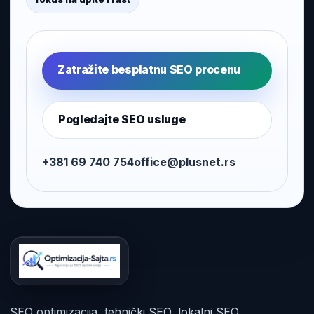
Zatražite besplatnu SEO procenu
Pogledajte SEO usluge
+381 69 740 754
office@plusnet.rs
SEO optimizacija, tehnički SEO, lokalni SEO,