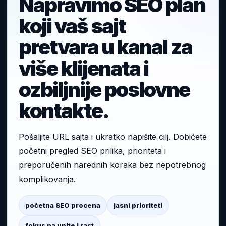
Napravimo SEO plan
koji vaš sajt
pretvara u kanal za
više klijenata i
ozbiljnije poslovne
kontakte.
Pošaljite URL sajta i ukratko napišite cilj. Dobićete
početni pregled SEO prilika, prioriteta i
preporučenih narednih koraka bez nepotrebnog
komplikovanja.
početna SEO procena
jasni prioriteti
fokus na upite i rast