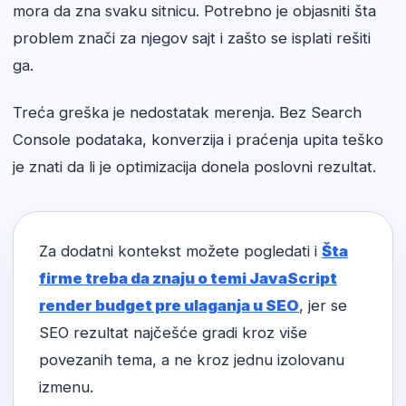
mora da zna svaku sitnicu. Potrebno je objasniti šta
problem znači za njegov sajt i zašto se isplati rešiti
ga.
Treća greška je nedostatak merenja. Bez Search
Console podataka, konverzija i praćenja upita teško
je znati da li je optimizacija donela poslovni rezultat.
Za dodatni kontekst možete pogledati i
Šta
firme treba da znaju o temi JavaScript
render budget pre ulaganja u SEO
, jer se
SEO rezultat najčešće gradi kroz više
povezanih tema, a ne kroz jednu izolovanu
izmenu.