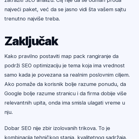
zatražiti SEO analizu. Cilj nije da se odmah proda
najveći paket, već da se jasno vidi šta vašem sajtu
trenutno najviše treba.
Zaključak
Kako pravilno postaviti map pack rangiranje da
podrži SEO optimizaciju je tema koja ima vrednost
samo kada je povezana sa realnim poslovnim ciljem.
Ako pomaže da korisnik bolje razume ponudu, da
Google bolje razume stranicu i da firma dobije više
relevantnih upita, onda ima smisla ulagati vreme u
nju.
Dobar SEO nije zbir izolovanih trikova. To je
kombinacija tehničkog stanja, kvalitetnog sadržaja,