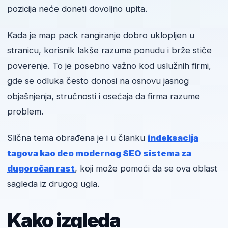
pozicija neće doneti dovoljno upita.
Kada je map pack rangiranje dobro uklopljen u
stranicu, korisnik lakše razume ponudu i brže stiče
poverenje. To je posebno važno kod uslužnih firmi,
gde se odluka često donosi na osnovu jasnog
objašnjenja, stručnosti i osećaja da firma razume
problem.
Slična tema obrađena je i u članku
indeksacija
tagova kao deo modernog SEO sistema za
dugoročan rast
, koji može pomoći da se ova oblast
sagleda iz drugog ugla.
Kako izgleda