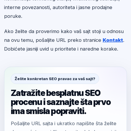
interne povezanosti, autoriteta i jasne prodajne
poruke.
Ako želite da proverimo kako vaš sajt stoji u odnosu
na ovu temu, pošaljite URL preko stranice
Kontakt
.
Dobićete jasniji uvid u prioritete i naredne korake.
Želite konkretan SEO pravac za vaš sajt?
Zatražite besplatnu SEO
procenu i saznajte šta prvo
ima smisla popraviti.
Pošaljite URL sajta i ukratko napišite šta želite