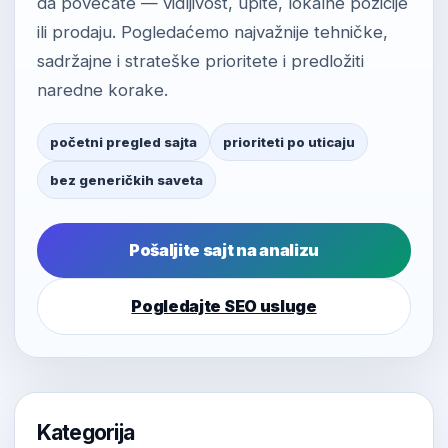
da povećate — vidljivost, upite, lokalne pozicije
ili prodaju. Pogledaćemo najvažnije tehničke,
sadržajne i strateške prioritete i predložiti
naredne korake.
početni pregled sajta
prioriteti po uticaju
bez generičkih saveta
Pošaljite sajt na analizu
Pogledajte SEO usluge
Kategorija