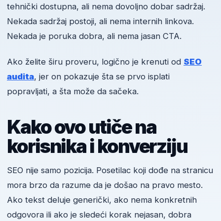
tehnički dostupna, ali nema dovoljno dobar sadržaj.
Nekada sadržaj postoji, ali nema internih linkova.
Nekada je poruka dobra, ali nema jasan CTA.
Ako želite širu proveru, logično je krenuti od
SEO
audita
, jer on pokazuje šta se prvo isplati
popravljati, a šta može da sačeka.
Kako ovo utiče na
korisnika i konverziju
SEO nije samo pozicija. Posetilac koji dođe na stranicu
mora brzo da razume da je došao na pravo mesto.
Ako tekst deluje generički, ako nema konkretnih
odgovora ili ako je sledeći korak nejasan, dobra