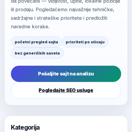
da povećate — vidljivost, upite, lokalne pozicije
ili prodaju. Pogledaćemo najvažnije tehničke,
sadržajne i strateške prioritete i predložiti
naredne korake.
početni pregled sajta
prioriteti po uticaju
bez generičkih saveta
Pošaljite sajt na analizu
Pogledajte SEO usluge
Kategorija