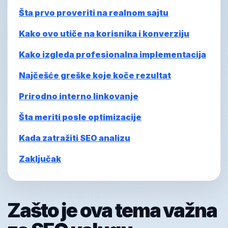
Šta prvo proveriti na realnom sajtu
Kako ovo utiče na korisnika i konverziju
Kako izgleda profesionalna implementacija
Najčešće greške koje koče rezultat
Prirodno interno linkovanje
Šta meriti posle optimizacije
Kada zatražiti SEO analizu
Zaključak
Zašto je ova tema važna