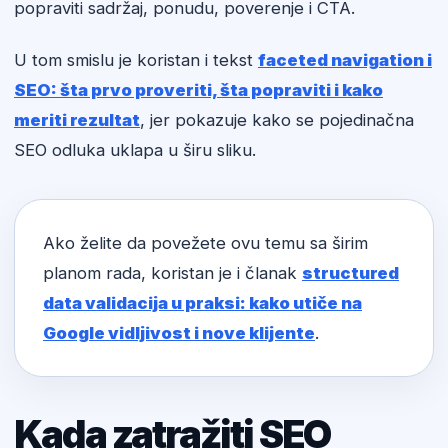
popraviti sadržaj, ponudu, poverenje i CTA.
U tom smislu je koristan i tekst
faceted navigation i
SEO: šta prvo proveriti, šta popraviti i kako
meriti rezultat
, jer pokazuje kako se pojedinačna
SEO odluka uklapa u širu sliku.
Ako želite da povežete ovu temu sa širim
planom rada, koristan je i članak
structured
data validacija u praksi: kako utiče na
Google vidljivost i nove klijente
.
Kada zatražiti SEO