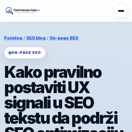
Početna
/
SEO blog
/
On-page SEO
ON-PAGE SEO
Kako pravilno
postaviti UX
signali u SEO
tekstu da podrži