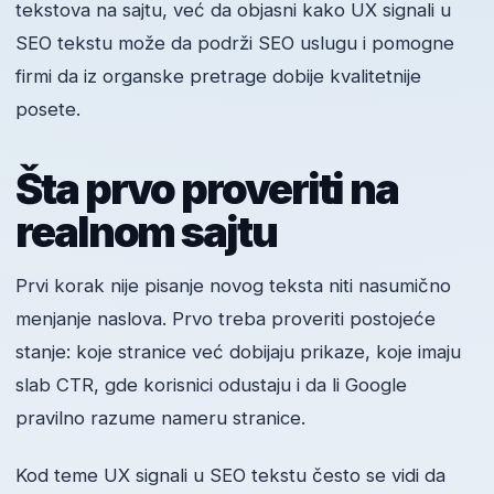
tekstova na sajtu, već da objasni kako UX signali u
SEO tekstu može da podrži SEO uslugu i pomogne
firmi da iz organske pretrage dobije kvalitetnije
posete.
Šta prvo proveriti na
realnom sajtu
Prvi korak nije pisanje novog teksta niti nasumično
menjanje naslova. Prvo treba proveriti postojeće
stanje: koje stranice već dobijaju prikaze, koje imaju
slab CTR, gde korisnici odustaju i da li Google
pravilno razume nameru stranice.
Kod teme UX signali u SEO tekstu često se vidi da