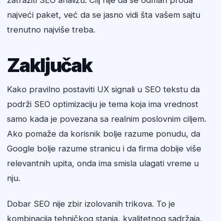
zatražiti SEO analizu. Cilj nije da se odmah proda
najveći paket, već da se jasno vidi šta vašem sajtu
trenutno najviše treba.
Zaključak
Kako pravilno postaviti UX signali u SEO tekstu da
podrži SEO optimizaciju je tema koja ima vrednost
samo kada je povezana sa realnim poslovnim ciljem.
Ako pomaže da korisnik bolje razume ponudu, da
Google bolje razume stranicu i da firma dobije više
relevantnih upita, onda ima smisla ulagati vreme u
nju.
Dobar SEO nije zbir izolovanih trikova. To je
kombinacija tehničkog stanja, kvalitetnog sadržaja,