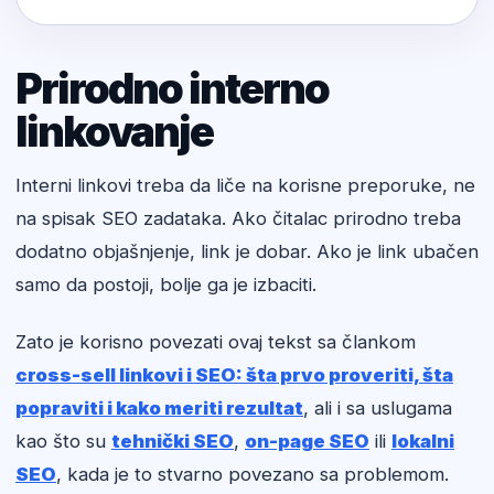
Prirodno interno
linkovanje
Interni linkovi treba da liče na korisne preporuke, ne
na spisak SEO zadataka. Ako čitalac prirodno treba
dodatno objašnjenje, link je dobar. Ako je link ubačen
samo da postoji, bolje ga je izbaciti.
Zato je korisno povezati ovaj tekst sa člankom
cross-sell linkovi i SEO: šta prvo proveriti, šta
popraviti i kako meriti rezultat
, ali i sa uslugama
kao što su
tehnički SEO
,
on-page SEO
ili
lokalni
SEO
, kada je to stvarno povezano sa problemom.