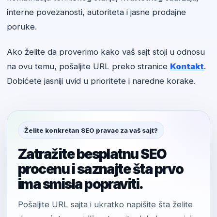
interne povezanosti, autoriteta i jasne prodajne
poruke.
Ako želite da proverimo kako vaš sajt stoji u odnosu
na ovu temu, pošaljite URL preko stranice
Kontakt
.
Dobićete jasniji uvid u prioritete i naredne korake.
Želite konkretan SEO pravac za vaš sajt?
Zatražite besplatnu SEO
procenu i saznajte šta prvo
ima smisla popraviti.
Pošaljite URL sajta i ukratko napišite šta želite