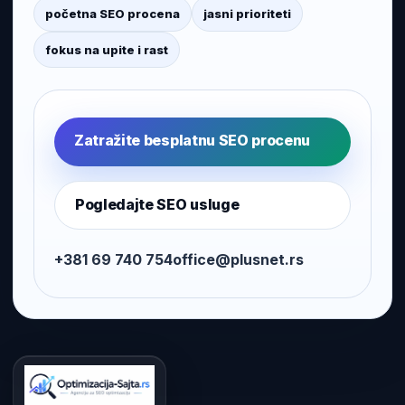
početna SEO procena
jasni prioriteti
fokus na upite i rast
Zatražite besplatnu SEO procenu
Pogledajte SEO usluge
+381 69 740 754
office@plusnet.rs