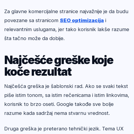
Za glavne komercijalne stranice najvažnije je da budu
povezane sa stranicom
SEO optimizacija
i
relevantnim uslugama, jer tako korisnik lakše razume
šta tačno može da dobije.
Najčešće greške koje
koče rezultat
Najčešća greška je šablonski rad. Ako se svaki tekst
piše istim tonom, sa istim rečenicama i istim linkovima,
korisnik to brzo oseti. Google takođe sve bolje
razume kada sadržaj nema stvarnu vrednost.
Druga greška je preterano tehnički jezik. Tema UX