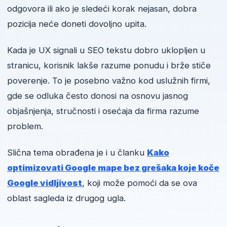
odgovora ili ako je sledeći korak nejasan, dobra
pozicija neće doneti dovoljno upita.
Kada je UX signali u SEO tekstu dobro uklopljen u
stranicu, korisnik lakše razume ponudu i brže stiče
poverenje. To je posebno važno kod uslužnih firmi,
gde se odluka često donosi na osnovu jasnog
objašnjenja, stručnosti i osećaja da firma razume
problem.
Slična tema obrađena je i u članku
Kako
optimizovati Google mape bez grešaka koje koče
Google vidljivost
, koji može pomoći da se ova
oblast sagleda iz drugog ugla.