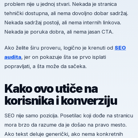
problem nije u jednoj stvari. Nekada je stranica
tehnički dostupna, ali nema dovoljno dobar sadržaj.
Nekada sadržaj postoji, ali nema internih linkova.
Nekada je poruka dobra, ali nema jasan CTA.
Ako želite širu proveru, logično je krenuti od
SEO
audita
, jer on pokazuje šta se prvo isplati
popravljati, a šta može da sačeka.
Kako ovo utiče na
korisnika i konverziju
SEO nije samo pozicija. Posetilac koji dođe na stranicu
mora brzo da razume da je došao na pravo mesto.
Ako tekst deluje generički, ako nema konkretnih