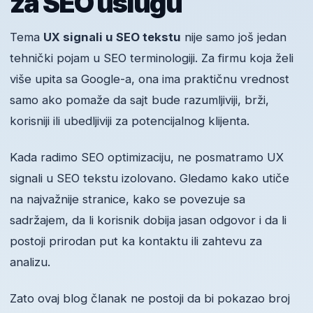
za SEO uslugu
Tema
UX signali u SEO tekstu
nije samo još jedan
tehnički pojam u SEO terminologiji. Za firmu koja želi
više upita sa Google-a, ona ima praktičnu vrednost
samo ako pomaže da sajt bude razumljiviji, brži,
korisniji ili ubedljiviji za potencijalnog klijenta.
Kada radimo SEO optimizaciju, ne posmatramo UX
signali u SEO tekstu izolovano. Gledamo kako utiče
na najvažnije stranice, kako se povezuje sa
sadržajem, da li korisnik dobija jasan odgovor i da li
postoji prirodan put ka kontaktu ili zahtevu za
analizu.
Zato ovaj blog članak ne postoji da bi pokazao broj