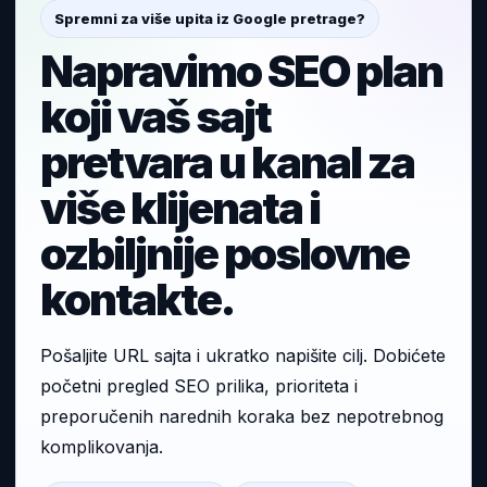
Spremni za više upita iz Google pretrage?
Napravimo SEO plan
koji vaš sajt
pretvara u kanal za
više klijenata i
ozbiljnije poslovne
kontakte.
Pošaljite URL sajta i ukratko napišite cilj. Dobićete
početni pregled SEO prilika, prioriteta i
preporučenih narednih koraka bez nepotrebnog
komplikovanja.