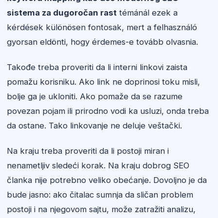
sistema za dugoročan rast
témánál ezek a
kérdések különösen fontosak, mert a felhasználó
gyorsan eldönti, hogy érdemes-e tovább olvasnia.
Takođe treba proveriti da li interni linkovi zaista
pomažu korisniku. Ako link ne doprinosi toku misli,
bolje ga je ukloniti. Ako pomaže da se razume
povezan pojam ili prirodno vodi ka usluzi, onda treba
da ostane. Tako linkovanje ne deluje veštački.
Na kraju treba proveriti da li postoji miran i
nenametljiv sledeći korak. Na kraju dobrog SEO
članka nije potrebno veliko obećanje. Dovoljno je da
bude jasno: ako čitalac sumnja da sličan problem
postoji i na njegovom sajtu, može zatražiti analizu,