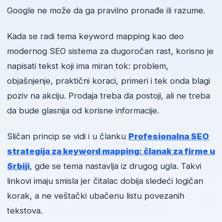
Google ne može da ga pravilno pronađe ili razume.
Kada se radi tema keyword mapping kao deo
modernog SEO sistema za dugoročan rast, korisno je
napisati tekst koji ima miran tok: problem,
objašnjenje, praktični koraci, primeri i tek onda blagi
poziv na akciju. Prodaja treba da postoji, ali ne treba
da bude glasnija od korisne informacije.
Sličan princip se vidi i u članku
Profesionalna SEO
strategija za keyword mapping: članak za firme u
Srbiji
, gde se tema nastavlja iz drugog ugla. Takvi
linkovi imaju smisla jer čitalac dobija sledeći logičan
korak, a ne veštački ubačenu listu povezanih
tekstova.