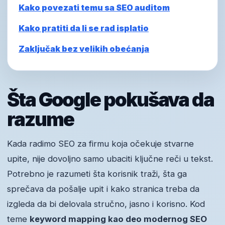
Kako povezati temu sa SEO auditom
Kako pratiti da li se rad isplatio
Zaključak bez velikih obećanja
Šta Google pokušava da
razume
Kada radimo SEO za firmu koja očekuje stvarne
upite, nije dovoljno samo ubaciti ključne reči u tekst.
Potrebno je razumeti šta korisnik traži, šta ga
sprečava da pošalje upit i kako stranica treba da
izgleda da bi delovala stručno, jasno i korisno. Kod
teme
keyword mapping kao deo modernog SEO