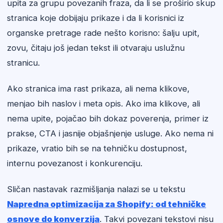
upita za grupu povezanih fraza, da li se proširio skup
stranica koje dobijaju prikaze i da li korisnici iz
organske pretrage rade nešto korisno: šalju upit,
zovu, čitaju još jedan tekst ili otvaraju uslužnu
stranicu.
Ako stranica ima rast prikaza, ali nema klikove,
menjao bih naslov i meta opis. Ako ima klikove, ali
nema upite, pojačao bih dokaz poverenja, primer iz
prakse, CTA i jasnije objašnjenje usluge. Ako nema ni
prikaze, vratio bih se na tehničku dostupnost,
internu povezanost i konkurenciju.
Sličan nastavak razmišljanja nalazi se u tekstu
Napredna optimizacija za Shopify: od tehničke
osnove do konverzija
. Takvi povezani tekstovi nisu