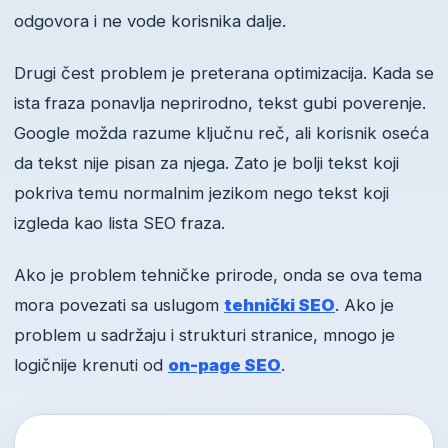
odgovora i ne vode korisnika dalje.
Drugi čest problem je preterana optimizacija. Kada se
ista fraza ponavlja neprirodno, tekst gubi poverenje.
Google možda razume ključnu reč, ali korisnik oseća
da tekst nije pisan za njega. Zato je bolji tekst koji
pokriva temu normalnim jezikom nego tekst koji
izgleda kao lista SEO fraza.
Ako je problem tehničke prirode, onda se ova tema
mora povezati sa uslugom
tehnički SEO
. Ako je
problem u sadržaju i strukturi stranice, mnogo je
logičnije krenuti od
on-page SEO
.