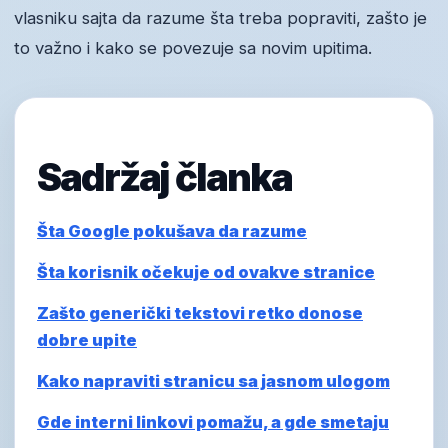
vlasniku sajta da razume šta treba popraviti, zašto je
to važno i kako se povezuje sa novim upitima.
Sadržaj članka
Šta Google pokušava da razume
Šta korisnik očekuje od ovakve stranice
Zašto generički tekstovi retko donose
dobre upite
Kako napraviti stranicu sa jasnom ulogom
Gde interni linkovi pomažu, a gde smetaju