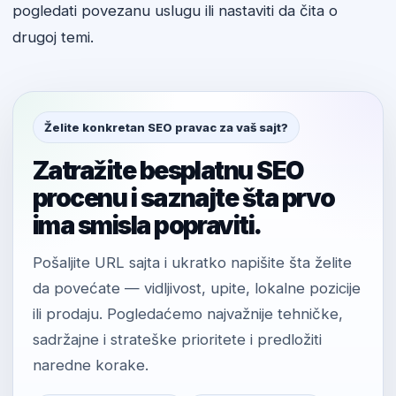
pogledati povezanu uslugu ili nastaviti da čita o
drugoj temi.
Želite konkretan SEO pravac za vaš sajt?
Zatražite besplatnu SEO
procenu i saznajte šta prvo
ima smisla popraviti.
Pošaljite URL sajta i ukratko napišite šta želite
da povećate — vidljivost, upite, lokalne pozicije
ili prodaju. Pogledaćemo najvažnije tehničke,
sadržajne i strateške prioritete i predložiti
naredne korake.