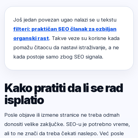
Još jedan povezan ugao nalazi se u tekstu
filteri: praktičan SEO članak za ozbiljan
organski rast
. Takve veze su korisne kada
pomažu čitaocu da nastavi istraživanje, a ne
kada postoje samo zbog SEO signala.
Kako pratiti da li se rad
isplatio
Posle objave ili izmene stranice ne treba odmah
donositi velike zaključke. SEO-u je potrebno vreme,
ali to ne znači da treba čekati naslepo. Već posle