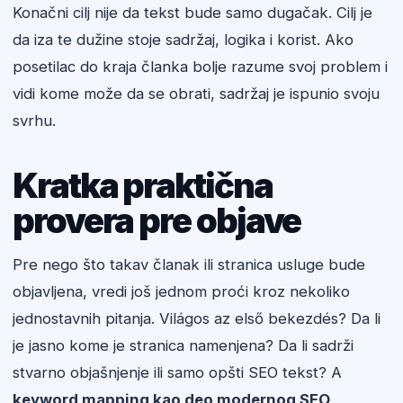
Konačni cilj nije da tekst bude samo dugačak. Cilj je
da iza te dužine stoje sadržaj, logika i korist. Ako
posetilac do kraja članka bolje razume svoj problem i
vidi kome može da se obrati, sadržaj je ispunio svoju
svrhu.
Kratka praktična
provera pre objave
Pre nego što takav članak ili stranica usluge bude
objavljena, vredi još jednom proći kroz nekoliko
jednostavnih pitanja. Világos az első bekezdés? Da li
je jasno kome je stranica namenjena? Da li sadrži
stvarno objašnjenje ili samo opšti SEO tekst? A
keyword mapping kao deo modernog SEO