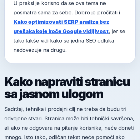
U praksi je korisno da se ova tema ne
posmatra sama za sebe. Dobro je pročitati i
Kako optimizovati SERP analiza bez
grešaka koje koče Google vidljivost
, jer se
tako lakše vidi kako se jedna SEO odluka
nadovezuje na drugu.
Kako napraviti stranicu
sa jasnom ulogom
Sadržaj, tehnika i prodajni cilj ne treba da budu tri
odvojene stvari. Stranica može biti tehnički savršena,
ali ako ne odgovara na pitanje korisnika, neće doneti
mnogo. Isto tako, odličan tekst neće pomoći ako