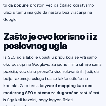
tu da popune prostor, već da čitalac koji stvarno
ulazi u temu ima gde da nastavi bez vraćanja na
Google.
Zašto je ovo korisno i iz
poslovnog ugla
Iz SEO ugla lako je upasti u priču koja se vrti samo
oko pozicija na Google-u. Za jednu firmu cilj nije sama
pozicija, već da je pronađe više relevantnih ljudi, da
bolje razumeju uslugu i da se lakše odluče na
kontakt. Zato tema
keyword mapping kao deo
modernog SEO sistema za dugoročan rast
témát
is úgy kell kezelni, hogy legyen üzleti