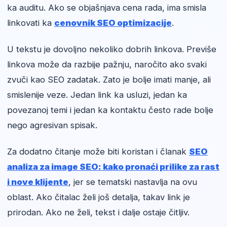
ka auditu. Ako se objašnjava cena rada, ima smisla
linkovati ka
cenovnik SEO optimizacije
.
U tekstu je dovoljno nekoliko dobrih linkova. Previše
linkova može da razbije pažnju, naročito ako svaki
zvuči kao SEO zadatak. Zato je bolje imati manje, ali
smislenije veze. Jedan link ka usluzi, jedan ka
povezanoj temi i jedan ka kontaktu često rade bolje
nego agresivan spisak.
Za dodatno čitanje može biti koristan i članak
SEO
analiza za image SEO: kako pronaći prilike za rast
i nove klijente
, jer se tematski nastavlja na ovu
oblast. Ako čitalac želi još detalja, takav link je
prirodan. Ako ne želi, tekst i dalje ostaje čitljiv.