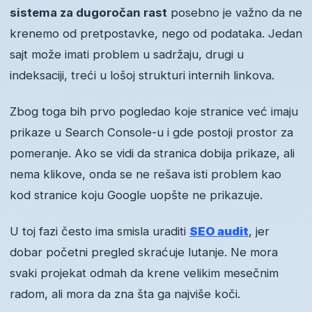
sistema za dugoročan rast
posebno je važno da ne
krenemo od pretpostavke, nego od podataka. Jedan
sajt može imati problem u sadržaju, drugi u
indeksaciji, treći u lošoj strukturi internih linkova.
Zbog toga bih prvo pogledao koje stranice već imaju
prikaze u Search Console-u i gde postoji prostor za
pomeranje. Ako se vidi da stranica dobija prikaze, ali
nema klikove, onda se ne rešava isti problem kao
kod stranice koju Google uopšte ne prikazuje.
U toj fazi često ima smisla uraditi
SEO audit
, jer
dobar početni pregled skraćuje lutanje. Ne mora
svaki projekat odmah da krene velikim mesečnim
radom, ali mora da zna šta ga najviše koči.