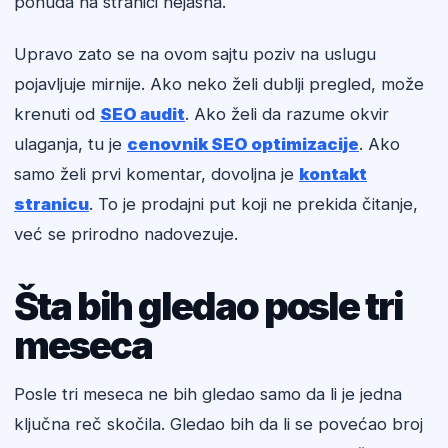
ponuda na stranici nejasna.
Upravo zato se na ovom sajtu poziv na uslugu
pojavljuje mirnije. Ako neko želi dublji pregled, može
krenuti od
SEO audit
. Ako želi da razume okvir
ulaganja, tu je
cenovnik SEO optimizacije
. Ako
samo želi prvi komentar, dovoljna je
kontakt
stranicu
. To je prodajni put koji ne prekida čitanje,
već se prirodno nadovezuje.
Šta bih gledao posle tri
meseca
Posle tri meseca ne bih gledao samo da li je jedna
ključna reč skočila. Gledao bih da li se povećao broj