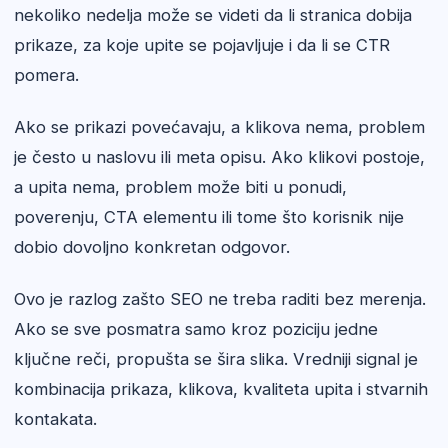
nekoliko nedelja može se videti da li stranica dobija
prikaze, za koje upite se pojavljuje i da li se CTR
pomera.
Ako se prikazi povećavaju, a klikova nema, problem
je često u naslovu ili meta opisu. Ako klikovi postoje,
a upita nema, problem može biti u ponudi,
poverenju, CTA elementu ili tome što korisnik nije
dobio dovoljno konkretan odgovor.
Ovo je razlog zašto SEO ne treba raditi bez merenja.
Ako se sve posmatra samo kroz poziciju jedne
ključne reči, propušta se šira slika. Vredniji signal je
kombinacija prikaza, klikova, kvaliteta upita i stvarnih
kontakata.