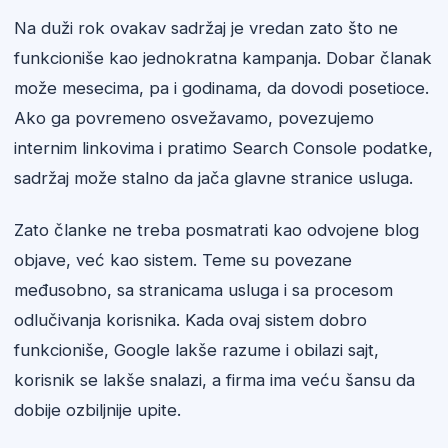
Na duži rok ovakav sadržaj je vredan zato što ne
funkcioniše kao jednokratna kampanja. Dobar članak
može mesecima, pa i godinama, da dovodi posetioce.
Ako ga povremeno osvežavamo, povezujemo
internim linkovima i pratimo Search Console podatke,
sadržaj može stalno da jača glavne stranice usluga.
Zato članke ne treba posmatrati kao odvojene blog
objave, već kao sistem. Teme su povezane
međusobno, sa stranicama usluga i sa procesom
odlučivanja korisnika. Kada ovaj sistem dobro
funkcioniše, Google lakše razume i obilazi sajt,
korisnik se lakše snalazi, a firma ima veću šansu da
dobije ozbiljnije upite.