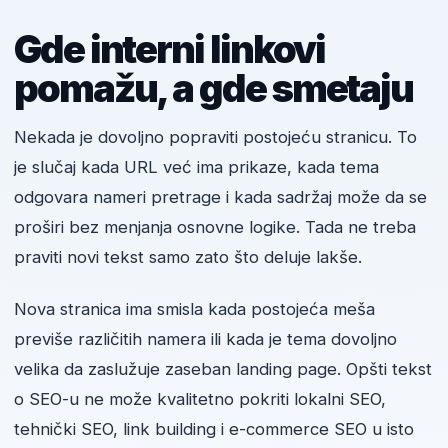
Gde interni linkovi
pomažu, a gde smetaju
Nekada je dovoljno popraviti postojeću stranicu. To
je slučaj kada URL već ima prikaze, kada tema
odgovara nameri pretrage i kada sadržaj može da se
proširi bez menjanja osnovne logike. Tada ne treba
praviti novi tekst samo zato što deluje lakše.
Nova stranica ima smisla kada postojeća meša
previše različitih namera ili kada je tema dovoljno
velika da zaslužuje zaseban landing page. Opšti tekst
o SEO-u ne može kvalitetno pokriti lokalni SEO,
tehnički SEO, link building i e-commerce SEO u isto