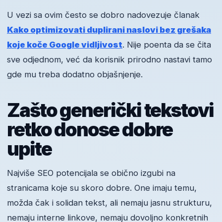
U vezi sa ovim često se dobro nadovezuje članak
Kako optimizovati duplirani naslovi bez grešaka
koje koče Google vidljivost
. Nije poenta da se čita
sve odjednom, već da korisnik prirodno nastavi tamo
gde mu treba dodatno objašnjenje.
Zašto generički tekstovi
retko donose dobre
upite
Najviše SEO potencijala se obično izgubi na
stranicama koje su skoro dobre. One imaju temu,
možda čak i solidan tekst, ali nemaju jasnu strukturu,
nemaju interne linkove, nemaju dovoljno konkretnih