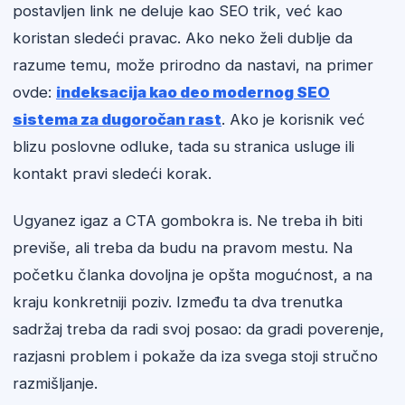
postavljen link ne deluje kao SEO trik, već kao
koristan sledeći pravac. Ako neko želi dublje da
razume temu, može prirodno da nastavi, na primer
ovde:
indeksacija kao deo modernog SEO
sistema za dugoročan rast
. Ako je korisnik već
blizu poslovne odluke, tada su stranica usluge ili
kontakt pravi sledeći korak.
Ugyanez igaz a CTA gombokra is. Ne treba ih biti
previše, ali treba da budu na pravom mestu. Na
početku članka dovoljna je opšta mogućnost, a na
kraju konkretniji poziv. Između ta dva trenutka
sadržaj treba da radi svoj posao: da gradi poverenje,
razjasni problem i pokaže da iza svega stoji stručno
razmišljanje.