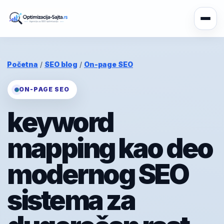
Početna
/
SEO blog
/
On-page SEO
ON-PAGE SEO
keyword
mapping kao deo
modernog SEO
sistema za