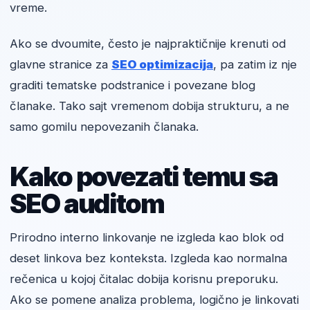
vreme.
Ako se dvoumite, često je najpraktičnije krenuti od
glavne stranice za
SEO optimizacija
, pa zatim iz nje
graditi tematske podstranice i povezane blog
članake. Tako sajt vremenom dobija strukturu, a ne
samo gomilu nepovezanih članaka.
Kako povezati temu sa
SEO auditom
Prirodno interno linkovanje ne izgleda kao blok od
deset linkova bez konteksta. Izgleda kao normalna
rečenica u kojoj čitalac dobija korisnu preporuku.
Ako se pomene analiza problema, logično je linkovati