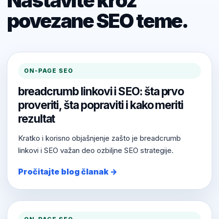
Nastavite kroz
povezane SEO teme.
ON-PAGE SEO
breadcrumb linkovi i SEO: šta prvo
proveriti, šta popraviti i kako meriti
rezultat
Kratko i korisno objašnjenje zašto je breadcrumb
linkovi i SEO važan deo ozbiljne SEO strategije.
Pročitajte blog članak →