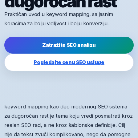
dugoročan rast
Praktičan uvod u keyword mapping, sa jasnim
koracima za bolju vidljivost i bolju konverziju.
Zatražite SEO analizu
Pogledajte cenu SEO usluge
keyword mapping kao deo modernog SEO sistema
za dugoročan rast je tema koju vredi posmatrati kroz
realan SEO rad, a ne kroz šablonske definicije. Cilj
nije da tekst zvuči komplikovano, nego da pomogne