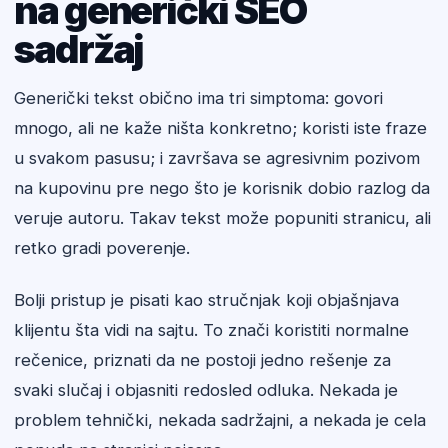
na generički SEO
sadržaj
Generički tekst obično ima tri simptoma: govori
mnogo, ali ne kaže ništa konkretno; koristi iste fraze
u svakom pasusu; i završava se agresivnim pozivom
na kupovinu pre nego što je korisnik dobio razlog da
veruje autoru. Takav tekst može popuniti stranicu, ali
retko gradi poverenje.
Bolji pristup je pisati kao stručnjak koji objašnjava
klijentu šta vidi na sajtu. To znači koristiti normalne
rečenice, priznati da ne postoji jedno rešenje za
svaki slučaj i objasniti redosled odluka. Nekada je
problem tehnički, nekada sadržajni, a nekada je cela