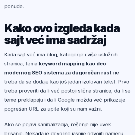
ponude.
Kako ovo izgleda kada
sajt već ima sadržaj
Kada sajt već ima blog, kategorije i više uslužnih
stranica, tema
keyword mapping kao deo
modernog SEO sistema za dugoročan rast
ne
treba da se dodaje kao još jedan izolovan tekst. Prvo
treba proveriti da li već postoji slična stranica, da li se
teme preklapaju i da li Google možda već prikazuje
pogrešan URL za upite koji su nam važni.
Ako se pojavi kanibalizacija, rešenje nije uvek
brisanje. Nekada je dovoljno jasnije odvojiti nameru