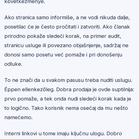
következménye.
Ako stranica samo informiše, a ne vodi nikuda dalje,
posetilac će je često pročitati i zatvoriti. Ako članak
prirodno pokaže sledeći korak, na primer audit,
stranicu usluge ili povezano objašnjenje, sadržaj ne
donosi samo posetu već pomaže i pri donošenju
odluke.
To ne znači da u svakom pasusu treba nuditi uslugu.
Éppen ellenkezőleg. Dobra prodaja je ovde suptilnija:
prvo pomaže, a tek onda nudi sledeći korak kada je
to logično. Tako korisnik nema osećaj da mu nešto
namećemo.
Interni linkovi u tome imaju ključnu ulogu. Dobro