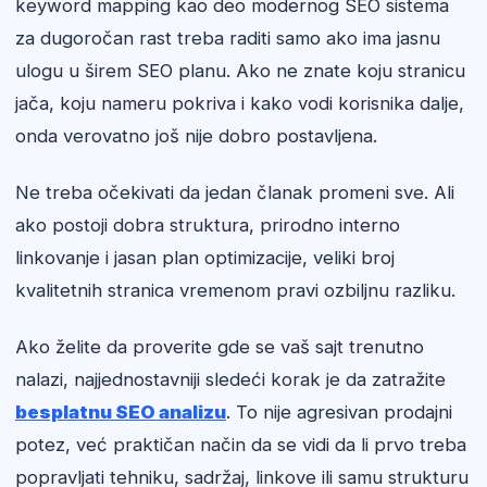
keyword mapping kao deo modernog SEO sistema
za dugoročan rast treba raditi samo ako ima jasnu
ulogu u širem SEO planu. Ako ne znate koju stranicu
jača, koju nameru pokriva i kako vodi korisnika dalje,
onda verovatno još nije dobro postavljena.
Ne treba očekivati da jedan članak promeni sve. Ali
ako postoji dobra struktura, prirodno interno
linkovanje i jasan plan optimizacije, veliki broj
kvalitetnih stranica vremenom pravi ozbiljnu razliku.
Ako želite da proverite gde se vaš sajt trenutno
nalazi, najjednostavniji sledeći korak je da zatražite
besplatnu SEO analizu
. To nije agresivan prodajni
potez, već praktičan način da se vidi da li prvo treba
popravljati tehniku, sadržaj, linkove ili samu strukturu