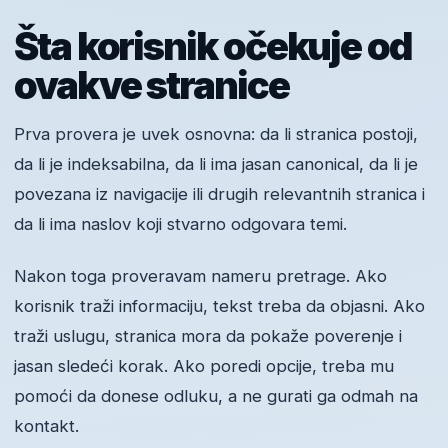
Šta korisnik očekuje od
ovakve stranice
Prva provera je uvek osnovna: da li stranica postoji,
da li je indeksabilna, da li ima jasan canonical, da li je
povezana iz navigacije ili drugih relevantnih stranica i
da li ima naslov koji stvarno odgovara temi.
Nakon toga proveravam nameru pretrage. Ako
korisnik traži informaciju, tekst treba da objasni. Ako
traži uslugu, stranica mora da pokaže poverenje i
jasan sledeći korak. Ako poredi opcije, treba mu
pomoći da donese odluku, a ne gurati ga odmah na
kontakt.