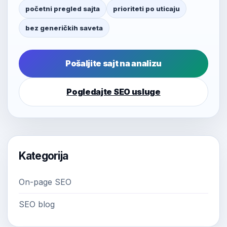
početni pregled sajta
prioriteti po uticaju
bez generičkih saveta
Pošaljite sajt na analizu
Pogledajte SEO usluge
Kategorija
On-page SEO
SEO blog