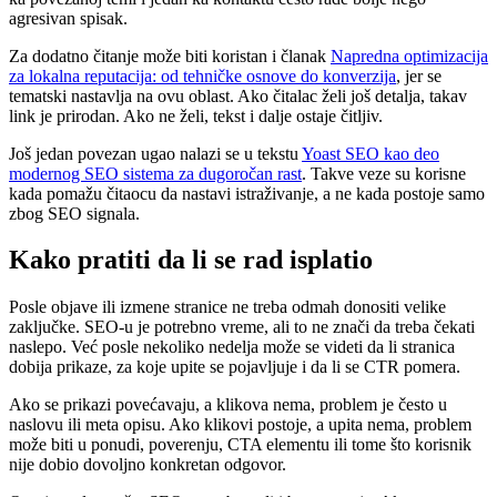
agresivan spisak.
Za dodatno čitanje može biti koristan i članak
Napredna optimizacija
za lokalna reputacija: od tehničke osnove do konverzija
, jer se
tematski nastavlja na ovu oblast. Ako čitalac želi još detalja, takav
link je prirodan. Ako ne želi, tekst i dalje ostaje čitljiv.
Još jedan povezan ugao nalazi se u tekstu
Yoast SEO kao deo
modernog SEO sistema za dugoročan rast
. Takve veze su korisne
kada pomažu čitaocu da nastavi istraživanje, a ne kada postoje samo
zbog SEO signala.
Kako pratiti da li se rad isplatio
Posle objave ili izmene stranice ne treba odmah donositi velike
zaključke. SEO-u je potrebno vreme, ali to ne znači da treba čekati
naslepo. Već posle nekoliko nedelja može se videti da li stranica
dobija prikaze, za koje upite se pojavljuje i da li se CTR pomera.
Ako se prikazi povećavaju, a klikova nema, problem je često u
naslovu ili meta opisu. Ako klikovi postoje, a upita nema, problem
može biti u ponudi, poverenju, CTA elementu ili tome što korisnik
nije dobio dovoljno konkretan odgovor.