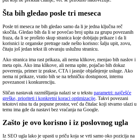
Šta bih gledao posle tri meseca
Posle tri meseca ne bih gledao samo da li je jedna ključna reč
skočila. Gledao bih da li se povećao broj upita za grupu povezanih
fraza, da li se proširio skup stranica koje dobijaju prikaze i da li
korisnici iz organske pretrage rade nešto korisno: šalju upit, zovu,
čitaju još jedan tekst ili otvaraju uslužnu stranicu.
Ako stranica ima rast prikaza, ali nema klikove, menjao bih naslov i
meta opis. Ako ima klikove, ali nema upite, pojačao bih dokaz
poverenja, primer iz prakse, CTA i jasnije objašnjenje usluge. Ako
nema ni prikaze, vratio bih se na tehničku dostupnost, internu
povezanost i konkurenciju.
Sličan nastavak razmišljanja nalazi se u tekstu
parametri: najčešće
greške, prioriteti i konkretni koraci optimizacije
. Takvi povezani
tekstovi nisu tu da popune prostor, već da čitalac koji stvarno ulazi u
temu ima gde da nastavi bez vraćanja na Google.
Zašto je ovo korisno i iz poslovnog ugla
Iz SEO ugla lako je upasti u priču koja se vrti samo oko pozicija na