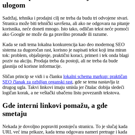
ulogom
Sadržaj, tehnika i prodajni cilj ne treba da budu tri odvojene stvari.
Stranica može biti tehnički savršena, ali ako ne odgovara na pitanje
korisnika, neće doneti mnogo. Isto tako, odličan tekst neće pomoći
ako Google ne može da ga pravilno pronađe ili razume.
Kada se radi tema lokalna konkurencija kao deo modernog SEO
sistema za dugoročan rast, korisno je napisati tekst koji ima miran
tok: problem, objašnjenje, praktični koraci, primeri i tek onda blagi
poziv na akciju. Prodaja treba da postoji, ali ne treba da bude
glasnija od korisne informacije.
Sličan princip se vidi i u članku
lokalni schema markup: praktičan
SEO članak za ozbiljan organski rast
, gde se tema nastavlja iz
drugog ugla. Takvi linkovi imaju smisla jer čitalac dobija sledeći
logičan korak, a ne veštački ubačenu listu povezanih tekstova.
Gde interni linkovi pomažu, a gde
smetaju
Nekada je dovoljno popraviti postojeću stranicu. To je slučaj kada
URL već ima prikaze, kada tema odgovara nameri pretrage i kada