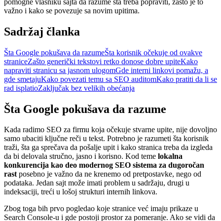
pomogne vlasniku sajta da razume šta treba popraviti, zašto je to
važno i kako se povezuje sa novim upitima.
Sadržaj članka
Šta Google pokušava da razume
Šta korisnik očekuje od ovakve
stranice
Zašto generički tekstovi retko donose dobre upite
Kako
napraviti stranicu sa jasnom ulogom
Gde interni linkovi pomažu, a
gde smetaju
Kako povezati temu sa SEO auditom
Kako pratiti da li se
rad isplatio
Zaključak bez velikih obećanja
Šta Google pokušava da razume
Kada radimo SEO za firmu koja očekuje stvarne upite, nije dovoljno
samo ubaciti ključne reči u tekst. Potrebno je razumeti šta korisnik
traži, šta ga sprečava da pošalje upit i kako stranica treba da izgleda
da bi delovala stručno, jasno i korisno. Kod teme
lokalna
konkurencija kao deo modernog SEO sistema za dugoročan
rast
posebno je važno da ne krenemo od pretpostavke, nego od
podataka. Jedan sajt može imati problem u sadržaju, drugi u
indeksaciji, treći u lošoj strukturi internih linkova.
Zbog toga bih prvo pogledao koje stranice već imaju prikaze u
Search Console-u i gde postoji prostor za pomeranje. Ako se vidi da