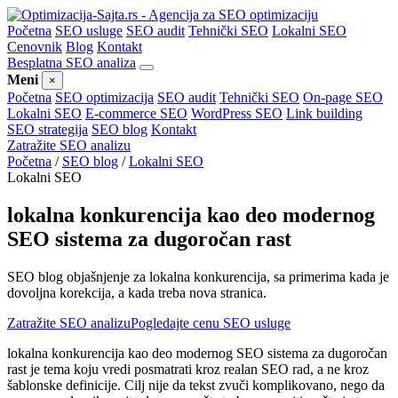
Početna
SEO usluge
SEO audit
Tehnički SEO
Lokalni SEO
Cenovnik
Blog
Kontakt
Besplatna SEO analiza
Meni
×
Početna
SEO optimizacija
SEO audit
Tehnički SEO
On-page SEO
Lokalni SEO
E-commerce SEO
WordPress SEO
Link building
SEO strategija
SEO blog
Kontakt
Zatražite SEO analizu
Početna
/
SEO blog
/
Lokalni SEO
Lokalni SEO
lokalna konkurencija kao deo modernog
SEO sistema za dugoročan rast
SEO blog objašnjenje za lokalna konkurencija, sa primerima kada je
dovoljna korekcija, a kada treba nova stranica.
Zatražite SEO analizu
Pogledajte cenu SEO usluge
lokalna konkurencija kao deo modernog SEO sistema za dugoročan
rast je tema koju vredi posmatrati kroz realan SEO rad, a ne kroz
šablonske definicije. Cilj nije da tekst zvuči komplikovano, nego da