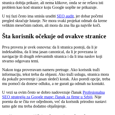
stranica dobija prikaze, ali nema klikove, onda se ne rešava isti
problem kao kod stranice koju Google uopšte ne prikazuje.
U toj fazi često ima smisla uraditi
SEO audit
, jer dobar početni
pregled skraćuje lutanje. Ne mora svaki projekat odmah da krene
velikim mesečnim radom, ali mora da zna šta ga najviše koči.
Šta korisnik očekuje od ovakve stranice
Prva provera je uvek osnovna: da li stranica postoji, da li je
indeksabilna, da li ima jasan canonical, da li je povezana iz
navigacije ili drugih relevantnih stranica i da li ima naslov koji
stvarno odgovara temi.
Nakon toga proveravam nameru pretrage. Ako korisnik traži
informaciju, tekst treba da objasni. Ako traži uslugu, stranica mora
da pokaže poverenje i jasan sledeći korak. Ako poredi opcije, treba
mu pomoći da donese odluku, a ne gurati ga odmah na kontakt.
U vezi sa ovim često se dobro nadovezuje članak
Profesionalna
SEO strategija za Google mape: članak za firme u Srbiji
. Nije
poenta da se čita sve odjednom, već da korisnik prirodno nastavi
tamo gde mu treba dodatno objašnjenje.