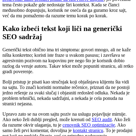
tema često pokaže gde nedostaje širi kontekst. Kada se članci
međusobno dopunjuju, korisnik ne oseća da ga guramo kroz sajt,
već da mu pomažemo da razume temu korak po korak.
Kako izbeći tekst koji liči na generički
SEO sadržaj
Generički tekst obično ima tri simptoma: govori mnogo, ali ne kaže
ništa konkretno; koristi iste fraze u svakom pasusu; i završava se
agresivnim pozivom na kupovinu pre nego što je korisnik dobio
razlog da veruje autoru. Takav tekst može popuniti stranicu, ali retko
gradi poverenje.
Bolji pristup je pisati kao stručnjak koji objašnjava klijentu šta vidi
na sajtu. To znači koristiti normalne rečenice, priznati da ne postoji
jedno rešenje za svaki slučaj i objasniti redosled odluka. Nekada je
problem tehnički, nekada sadržajni, a nekada je cela ponuda na
stranici nejasna.
Upravo zato se na ovom sajtu poziv na uslugu pojavljuje mirnije.
Ako neko želi dublji pregled, može krenuti od
SEO audit
. Ako želi
da razume okvir ulaganja, tu je
cenovnik SEO optimizacije
. Ako
samo želi prvi komentar, dovoljna je
kontakt stranicu
. To je prodajni
put koji ne prekida čitanje, već se prirodno nadovezuje.