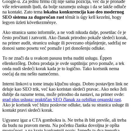
Google-u. Za jednu firmu cilj nije sama pozicija, već da je pronađe
više relevantnih ljudi, da bolje razumeju uslugu i da se lakše odluče
na kontakt. Zato tema
lokalna konkurencija kao deo modernog
SEO sistema za dugoročan rast
témát is úgy kell kezelni, hogy
legyen üzleti következménye.
Ako stranica samo informiše, a ne vodi nikuda dalje, posetilac će je
često pročitati i zatvoriti. Ako članak prirodno pokaže sledeći korak,
na primer audit, stranicu usluge ili povezano objašnjenje, sadržaj ne
donosi samo posetu već pomaže i pri donošenju odluke.
To ne znači da u svakom pasusu treba nuditi uslugu. Éppen
ellenkezőleg. Dobra prodaja je ovde suptilnija: prvo pomaže, a tek
onda nudi sledeći korak kada je to logično. Tako korisnik nema
osećaj da mu nešto namećemo.
Interni linkovi u tome imaju ključnu ulogu. Dobro postavljen link ne
deluje kao SEO trik, već kao koristan sledeći pravac. Ako neko želi
dublje da razume temu, može prirodno da nastavi, na primer ovde:
grad plus usluga: praktičan SEO članak za ozbiljan organski rast
.
Ako je korisnik već blizu poslovne odluke, tada su stranica usluge ili
kontakt pravi sledeći korak.
Ugyanez igaz a CTA gombokra is. Ne treba ih biti previše, ali treba
da budu na pravom mestu. Na početku članka dovoljna je opšta
mogućnost, a na kraju konkretniji poziv. Između ta dva trenutka