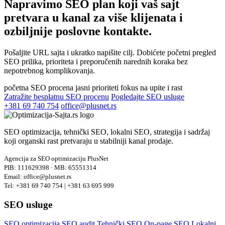
Napravimo SEO plan koji vaš sajt
pretvara u kanal za
više klijenata i
ozbiljnije poslovne kontakte.
Pošaljite URL sajta i ukratko napišite cilj. Dobićete početni pregled
SEO prilika, prioriteta i preporučenih narednih koraka bez
nepotrebnog komplikovanja.
početna SEO procena
jasni prioriteti
fokus na upite i rast
Zatražite besplatnu SEO procenu
Pogledajte SEO usluge
+381 69 740 754
office@plusnet.rs
SEO optimizacija, tehnički SEO, lokalni SEO, strategija i sadržaj
koji organski rast pretvaraju u stabilniji kanal prodaje.
Agencija za SEO optimizaciju PlusNet
PIB: 111629398 · MB: 65551314
Email: office@plusnet.rs
Tel: +381 69 740 754 | +381 63 695 999
SEO usluge
SEO optimizacija
SEO audit
Tehnički SEO
On-page SEO
Lokalni