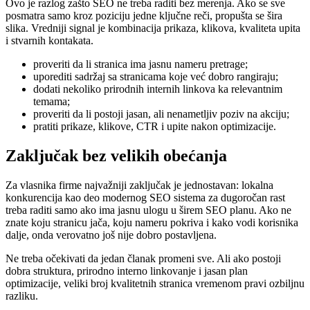
Ovo je razlog zašto SEO ne treba raditi bez merenja. Ako se sve
posmatra samo kroz poziciju jedne ključne reči, propušta se šira
slika. Vredniji signal je kombinacija prikaza, klikova, kvaliteta upita
i stvarnih kontakata.
proveriti da li stranica ima jasnu nameru pretrage;
uporediti sadržaj sa stranicama koje već dobro rangiraju;
dodati nekoliko prirodnih internih linkova ka relevantnim
temama;
proveriti da li postoji jasan, ali nenametljiv poziv na akciju;
pratiti prikaze, klikove, CTR i upite nakon optimizacije.
Zaključak bez velikih obećanja
Za vlasnika firme najvažniji zaključak je jednostavan: lokalna
konkurencija kao deo modernog SEO sistema za dugoročan rast
treba raditi samo ako ima jasnu ulogu u širem SEO planu. Ako ne
znate koju stranicu jača, koju nameru pokriva i kako vodi korisnika
dalje, onda verovatno još nije dobro postavljena.
Ne treba očekivati da jedan članak promeni sve. Ali ako postoji
dobra struktura, prirodno interno linkovanje i jasan plan
optimizacije, veliki broj kvalitetnih stranica vremenom pravi ozbiljnu
razliku.