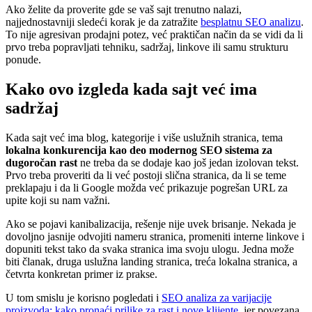
Ako želite da proverite gde se vaš sajt trenutno nalazi,
najjednostavniji sledeći korak je da zatražite
besplatnu SEO analizu
.
To nije agresivan prodajni potez, već praktičan način da se vidi da li
prvo treba popravljati tehniku, sadržaj, linkove ili samu strukturu
ponude.
Kako ovo izgleda kada sajt već ima
sadržaj
Kada sajt već ima blog, kategorije i više uslužnih stranica, tema
lokalna konkurencija kao deo modernog SEO sistema za
dugoročan rast
ne treba da se dodaje kao još jedan izolovan tekst.
Prvo treba proveriti da li već postoji slična stranica, da li se teme
preklapaju i da li Google možda već prikazuje pogrešan URL za
upite koji su nam važni.
Ako se pojavi kanibalizacija, rešenje nije uvek brisanje. Nekada je
dovoljno jasnije odvojiti nameru stranica, promeniti interne linkove i
dopuniti tekst tako da svaka stranica ima svoju ulogu. Jedna može
biti članak, druga uslužna landing stranica, treća lokalna stranica, a
četvrta konkretan primer iz prakse.
U tom smislu je korisno pogledati i
SEO analiza za varijacije
proizvoda: kako pronaći prilike za rast i nove klijente
, jer povezana