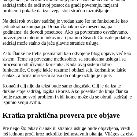
sadržaj treba da radi svoj posao: da gradi poverenje, razjasni
problem i pokaže da iza svega stoji stručno razmišljanje.
Na duži rok ovakav sadržaj je vredan zato što ne funkcioniše kao
jednokratna kampanja. Dobar članak može mesecima, pa i
godinama, da dovodi posetioce. Ako ga povremeno osvežavamo,
povezujemo internim linkovima i pratimo Search Console podatke,
sadržaj može stalno da jača glavne stranice usluga.
Zato članke ne treba posmatrati kao odvojene blog objave, već kao
sistem. Teme su povezane međusobno, sa stranicama usluga i sa
procesom odlučivanja korisnika. Kada ovaj sistem dobro
funkcioniše, Google lakše razume i obilazi sajt, korisnik se lakše
snalazi, a firma ima veću šansu da dobije ozbiljnije upite.
Konačni cilj nije da tekst bude samo dugačak. Cilj je da iza te
dužine stoje sadržaj, logika i korist. Ako posetilac do kraja članka
bolje razume svoj problem i vidi kome može da se obrati, sadržaj je
ispunio svoju svrhu.
Kratka praktična provera pre objave
Pre nego što takav članak ili stranica usluge bude objavljena, vredi
još jednom proći kroz nekoliko jednostavnih pitanja. Világos az első