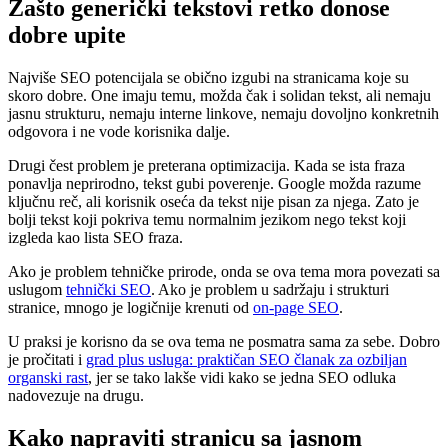
Zašto generički tekstovi retko donose
dobre upite
Najviše SEO potencijala se obično izgubi na stranicama koje su
skoro dobre. One imaju temu, možda čak i solidan tekst, ali nemaju
jasnu strukturu, nemaju interne linkove, nemaju dovoljno konkretnih
odgovora i ne vode korisnika dalje.
Drugi čest problem je preterana optimizacija. Kada se ista fraza
ponavlja neprirodno, tekst gubi poverenje. Google možda razume
ključnu reč, ali korisnik oseća da tekst nije pisan za njega. Zato je
bolji tekst koji pokriva temu normalnim jezikom nego tekst koji
izgleda kao lista SEO fraza.
Ako je problem tehničke prirode, onda se ova tema mora povezati sa
uslugom
tehnički SEO
. Ako je problem u sadržaju i strukturi
stranice, mnogo je logičnije krenuti od
on-page SEO
.
U praksi je korisno da se ova tema ne posmatra sama za sebe. Dobro
je pročitati i
grad plus usluga: praktičan SEO članak za ozbiljan
organski rast
, jer se tako lakše vidi kako se jedna SEO odluka
nadovezuje na drugu.
Kako napraviti stranicu sa jasnom