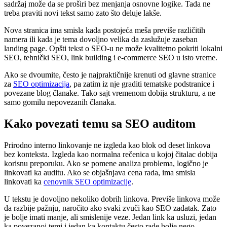
sadržaj može da se proširi bez menjanja osnovne logike. Tada ne
treba praviti novi tekst samo zato što deluje lakše.
Nova stranica ima smisla kada postojeća meša previše različitih
namera ili kada je tema dovoljno velika da zaslužuje zaseban
landing page. Opšti tekst o SEO-u ne može kvalitetno pokriti lokalni
SEO, tehnički SEO, link building i e-commerce SEO u isto vreme.
Ako se dvoumite, često je najpraktičnije krenuti od glavne stranice
za
SEO optimizacija
, pa zatim iz nje graditi tematske podstranice i
povezane blog članake. Tako sajt vremenom dobija strukturu, a ne
samo gomilu nepovezanih članaka.
Kako povezati temu sa SEO auditom
Prirodno interno linkovanje ne izgleda kao blok od deset linkova
bez konteksta. Izgleda kao normalna rečenica u kojoj čitalac dobija
korisnu preporuku. Ako se pomene analiza problema, logično je
linkovati ka auditu. Ako se objašnjava cena rada, ima smisla
linkovati ka
cenovnik SEO optimizacije
.
U tekstu je dovoljno nekoliko dobrih linkova. Previše linkova može
da razbije pažnju, naročito ako svaki zvuči kao SEO zadatak. Zato
je bolje imati manje, ali smislenije veze. Jedan link ka usluzi, jedan
ka povezanoj temi i jedan ka kontaktu često rade bolje nego