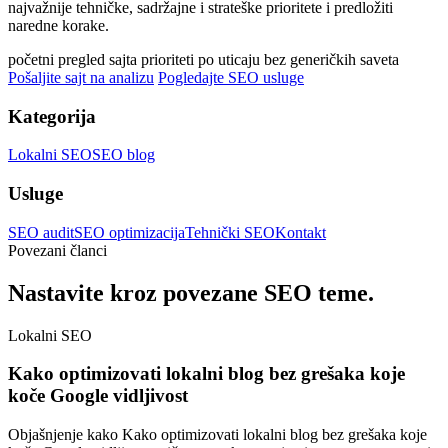
najvažnije tehničke, sadržajne i strateške prioritete i predložiti
naredne korake.
početni pregled sajta
prioriteti po uticaju
bez generičkih saveta
Pošaljite sajt na analizu
Pogledajte SEO usluge
Kategorija
Lokalni SEO
SEO blog
Usluge
SEO audit
SEO optimizacija
Tehnički SEO
Kontakt
Povezani članci
Nastavite kroz povezane SEO teme.
Lokalni SEO
Kako optimizovati lokalni blog bez grešaka koje
koče Google vidljivost
Objašnjenje kako Kako optimizovati lokalni blog bez grešaka koje