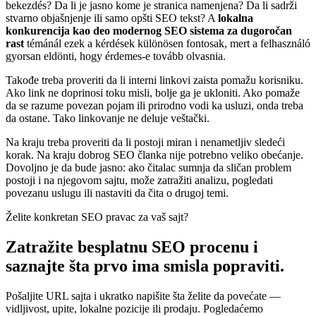
bekezdés? Da li je jasno kome je stranica namenjena? Da li sadrži
stvarno objašnjenje ili samo opšti SEO tekst? A
lokalna
konkurencija kao deo modernog SEO sistema za dugoročan
rast
témánál ezek a kérdések különösen fontosak, mert a felhasználó
gyorsan eldönti, hogy érdemes-e tovább olvasnia.
Takođe treba proveriti da li interni linkovi zaista pomažu korisniku.
Ako link ne doprinosi toku misli, bolje ga je ukloniti. Ako pomaže
da se razume povezan pojam ili prirodno vodi ka usluzi, onda treba
da ostane. Tako linkovanje ne deluje veštački.
Na kraju treba proveriti da li postoji miran i nenametljiv sledeći
korak. Na kraju dobrog SEO članka nije potrebno veliko obećanje.
Dovoljno je da bude jasno: ako čitalac sumnja da sličan problem
postoji i na njegovom sajtu, može zatražiti analizu, pogledati
povezanu uslugu ili nastaviti da čita o drugoj temi.
Želite konkretan SEO pravac za vaš sajt?
Zatražite besplatnu SEO procenu i
saznajte šta prvo ima smisla popraviti.
Pošaljite URL sajta i ukratko napišite šta želite da povećate —
vidljivost, upite, lokalne pozicije ili prodaju. Pogledaćemo