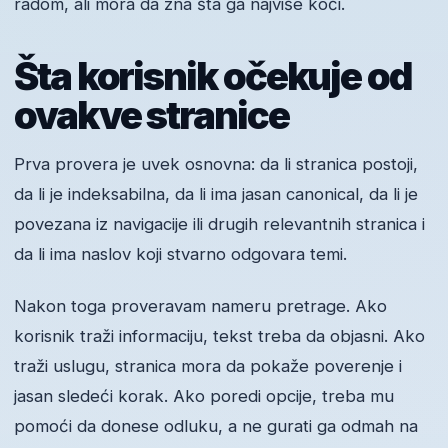
radom, ali mora da zna šta ga najviše koči.
Šta korisnik očekuje od
ovakve stranice
Prva provera je uvek osnovna: da li stranica postoji,
da li je indeksabilna, da li ima jasan canonical, da li je
povezana iz navigacije ili drugih relevantnih stranica i
da li ima naslov koji stvarno odgovara temi.
Nakon toga proveravam nameru pretrage. Ako
korisnik traži informaciju, tekst treba da objasni. Ako
traži uslugu, stranica mora da pokaže poverenje i
jasan sledeći korak. Ako poredi opcije, treba mu
pomoći da donese odluku, a ne gurati ga odmah na