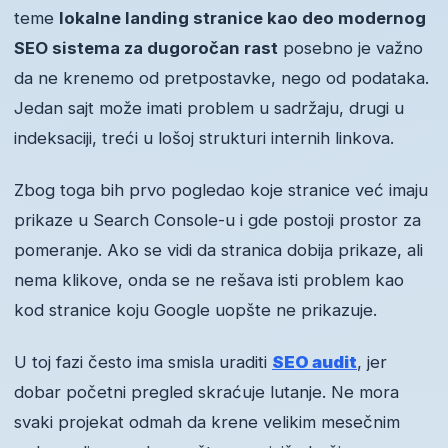
teme
lokalne landing stranice kao deo modernog
SEO sistema za dugoročan rast
posebno je važno
da ne krenemo od pretpostavke, nego od podataka.
Jedan sajt može imati problem u sadržaju, drugi u
indeksaciji, treći u lošoj strukturi internih linkova.
Zbog toga bih prvo pogledao koje stranice već imaju
prikaze u Search Console-u i gde postoji prostor za
pomeranje. Ako se vidi da stranica dobija prikaze, ali
nema klikove, onda se ne rešava isti problem kao
kod stranice koju Google uopšte ne prikazuje.
U toj fazi često ima smisla uraditi
SEO audit
, jer
dobar početni pregled skraćuje lutanje. Ne mora
svaki projekat odmah da krene velikim mesečnim