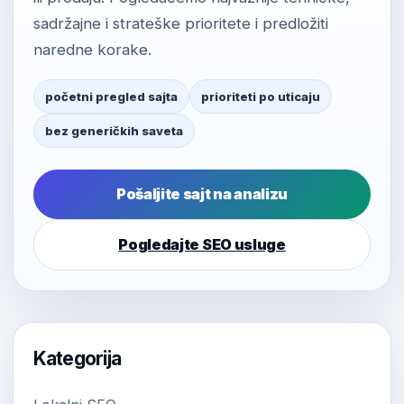
sadržajne i strateške prioritete i predložiti
naredne korake.
početni pregled sajta
prioriteti po uticaju
bez generičkih saveta
Pošaljite sajt na analizu
Pogledajte SEO usluge
Kategorija