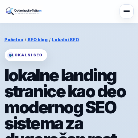
Početna
/
SEO blog
/
Lokalni SEO
LOKALNI SEO
lokalne landing
stranice kao deo
modernog SEO
sistema za