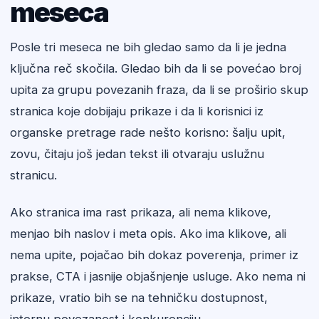
meseca
Posle tri meseca ne bih gledao samo da li je jedna
ključna reč skočila. Gledao bih da li se povećao broj
upita za grupu povezanih fraza, da li se proširio skup
stranica koje dobijaju prikaze i da li korisnici iz
organske pretrage rade nešto korisno: šalju upit,
zovu, čitaju još jedan tekst ili otvaraju uslužnu
stranicu.
Ako stranica ima rast prikaza, ali nema klikove,
menjao bih naslov i meta opis. Ako ima klikove, ali
nema upite, pojačao bih dokaz poverenja, primer iz
prakse, CTA i jasnije objašnjenje usluge. Ako nema ni
prikaze, vratio bih se na tehničku dostupnost,