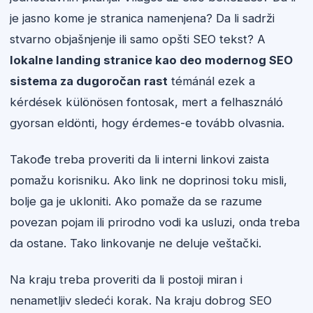
je jasno kome je stranica namenjena? Da li sadrži
stvarno objašnjenje ili samo opšti SEO tekst? A
lokalne landing stranice kao deo modernog SEO
sistema za dugoročan rast
témánál ezek a
kérdések különösen fontosak, mert a felhasználó
gyorsan eldönti, hogy érdemes-e tovább olvasnia.
Takođe treba proveriti da li interni linkovi zaista
pomažu korisniku. Ako link ne doprinosi toku misli,
bolje ga je ukloniti. Ako pomaže da se razume
povezan pojam ili prirodno vodi ka usluzi, onda treba
da ostane. Tako linkovanje ne deluje veštački.
Na kraju treba proveriti da li postoji miran i
nenametljiv sledeći korak. Na kraju dobrog SEO