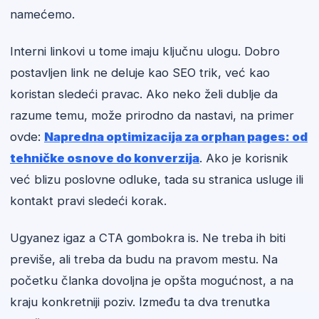
namećemo.
Interni linkovi u tome imaju ključnu ulogu. Dobro
postavljen link ne deluje kao SEO trik, već kao
koristan sledeći pravac. Ako neko želi dublje da
razume temu, može prirodno da nastavi, na primer
ovde:
Napredna optimizacija za orphan pages: od
tehničke osnove do konverzija
. Ako je korisnik
već blizu poslovne odluke, tada su stranica usluge ili
kontakt pravi sledeći korak.
Ugyanez igaz a CTA gombokra is. Ne treba ih biti
previše, ali treba da budu na pravom mestu. Na
početku članka dovoljna je opšta mogućnost, a na
kraju konkretniji poziv. Između ta dva trenutka