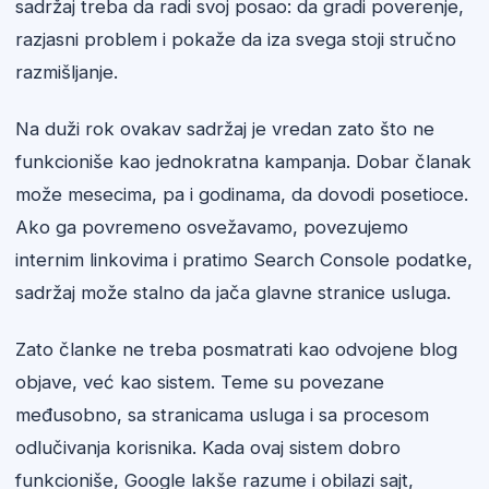
sadržaj treba da radi svoj posao: da gradi poverenje,
razjasni problem i pokaže da iza svega stoji stručno
razmišljanje.
Na duži rok ovakav sadržaj je vredan zato što ne
funkcioniše kao jednokratna kampanja. Dobar članak
može mesecima, pa i godinama, da dovodi posetioce.
Ako ga povremeno osvežavamo, povezujemo
internim linkovima i pratimo Search Console podatke,
sadržaj može stalno da jača glavne stranice usluga.
Zato članke ne treba posmatrati kao odvojene blog
objave, već kao sistem. Teme su povezane
međusobno, sa stranicama usluga i sa procesom
odlučivanja korisnika. Kada ovaj sistem dobro
funkcioniše, Google lakše razume i obilazi sajt,