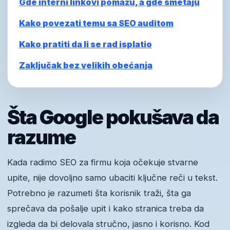
Gde interni linkovi pomažu, a gde smetaju
Kako povezati temu sa SEO auditom
Kako pratiti da li se rad isplatio
Zaključak bez velikih obećanja
Šta Google pokušava da
razume
Kada radimo SEO za firmu koja očekuje stvarne
upite, nije dovoljno samo ubaciti ključne reči u tekst.
Potrebno je razumeti šta korisnik traži, šta ga
sprečava da pošalje upit i kako stranica treba da
izgleda da bi delovala stručno, jasno i korisno. Kod