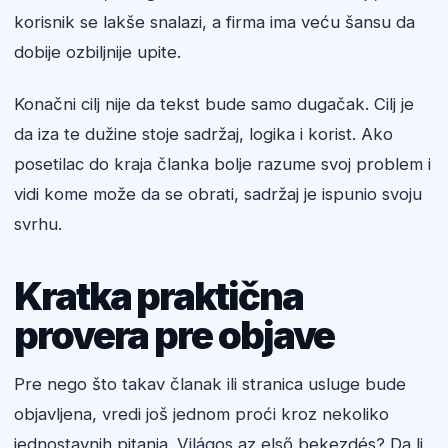
korisnik se lakše snalazi, a firma ima veću šansu da
dobije ozbiljnije upite.
Konačni cilj nije da tekst bude samo dugačak. Cilj je
da iza te dužine stoje sadržaj, logika i korist. Ako
posetilac do kraja članka bolje razume svoj problem i
vidi kome može da se obrati, sadržaj je ispunio svoju
svrhu.
Kratka praktična
provera pre objave
Pre nego što takav članak ili stranica usluge bude
objavljena, vredi još jednom proći kroz nekoliko
jednostavnih pitanja. Világos az első bekezdés? Da li