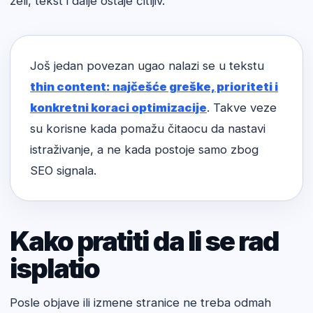
želi, tekst i dalje ostaje čitljiv.
Još jedan povezan ugao nalazi se u tekstu
thin content: najčešće greške, prioriteti i
konkretni koraci optimizacije
. Takve veze
su korisne kada pomažu čitaocu da nastavi
istraživanje, a ne kada postoje samo zbog
SEO signala.
Kako pratiti da li se rad
isplatio
Posle objave ili izmene stranice ne treba odmah