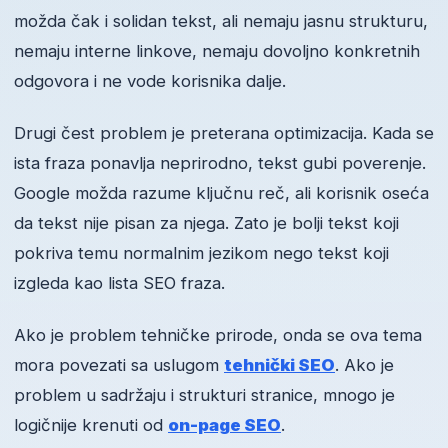
možda čak i solidan tekst, ali nemaju jasnu strukturu,
nemaju interne linkove, nemaju dovoljno konkretnih
odgovora i ne vode korisnika dalje.
Drugi čest problem je preterana optimizacija. Kada se
ista fraza ponavlja neprirodno, tekst gubi poverenje.
Google možda razume ključnu reč, ali korisnik oseća
da tekst nije pisan za njega. Zato je bolji tekst koji
pokriva temu normalnim jezikom nego tekst koji
izgleda kao lista SEO fraza.
Ako je problem tehničke prirode, onda se ova tema
mora povezati sa uslugom
tehnički SEO
. Ako je
problem u sadržaju i strukturi stranice, mnogo je
logičnije krenuti od
on-page SEO
.