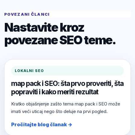
POVEZANI ČLANCI
Nastavite kroz
povezane SEO teme.
LOKALNI SEO
map pack i SEO: šta prvo proveriti, šta
popraviti i kako meriti rezultat
Kratko objašnjenje zašto tema map pack i SEO može
imati veći uticaj nego što deluje na prvi pogled.
Pročitajte blog članak →