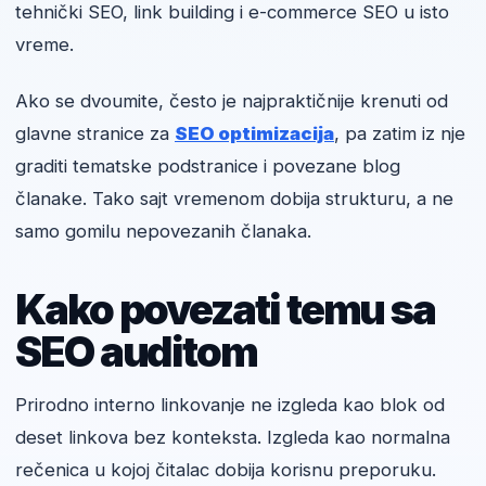
tehnički SEO, link building i e-commerce SEO u isto
vreme.
Ako se dvoumite, često je najpraktičnije krenuti od
glavne stranice za
SEO optimizacija
, pa zatim iz nje
graditi tematske podstranice i povezane blog
članake. Tako sajt vremenom dobija strukturu, a ne
samo gomilu nepovezanih članaka.
Kako povezati temu sa
SEO auditom
Prirodno interno linkovanje ne izgleda kao blok od
deset linkova bez konteksta. Izgleda kao normalna
rečenica u kojoj čitalac dobija korisnu preporuku.