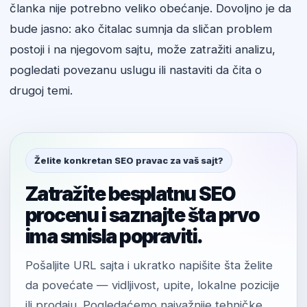
članka nije potrebno veliko obećanje. Dovoljno je da
bude jasno: ako čitalac sumnja da sličan problem
postoji i na njegovom sajtu, može zatražiti analizu,
pogledati povezanu uslugu ili nastaviti da čita o
drugoj temi.
Želite konkretan SEO pravac za vaš sajt?
Zatražite besplatnu SEO
procenu i saznajte šta prvo
ima smisla popraviti.
Pošaljite URL sajta i ukratko napišite šta želite
da povećate — vidljivost, upite, lokalne pozicije
ili prodaju. Pogledaćemo najvažnije tehničke,