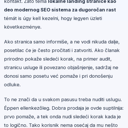
kontakt. Zato tema
lokalne landing stranice kao
deo modernog SEO sistema za dugoročan rast
témát is úgy kell kezelni, hogy legyen üzleti
következménye.
Ako stranica samo informiše, a ne vodi nikuda dalje,
posetilac će je često pročitati i zatvoriti. Ako članak
prirodno pokaže sledeći korak, na primer audit,
stranicu usluge ili povezano objašnjenje, sadržaj ne
donosi samo posetu već pomaže i pri donošenju
odluke.
To ne znači da u svakom pasusu treba nuditi uslugu.
Éppen ellenkezőleg. Dobra prodaja je ovde suptilnija:
prvo pomaže, a tek onda nudi sledeći korak kada je
to logično. Tako korisnik nema osećaj da mu nešto