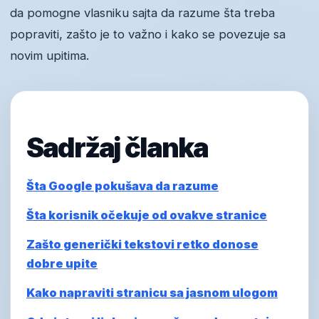
da pomogne vlasniku sajta da razume šta treba
popraviti, zašto je to važno i kako se povezuje sa
novim upitima.
Sadržaj članka
Šta Google pokušava da razume
Šta korisnik očekuje od ovakve stranice
Zašto generički tekstovi retko donose
dobre upite
Kako napraviti stranicu sa jasnom ulogom