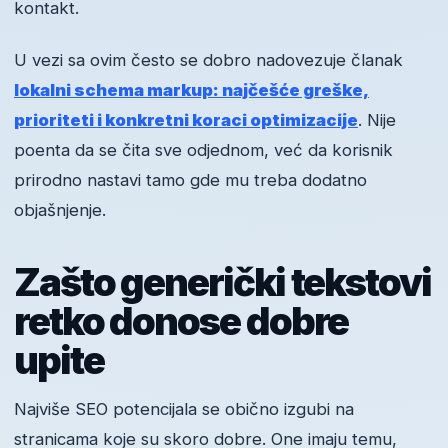
kontakt.
U vezi sa ovim često se dobro nadovezuje članak
lokalni schema markup: najčešće greške,
prioriteti i konkretni koraci optimizacije
. Nije
poenta da se čita sve odjednom, već da korisnik
prirodno nastavi tamo gde mu treba dodatno
objašnjenje.
Zašto generički tekstovi
retko donose dobre
upite
Najviše SEO potencijala se obično izgubi na
stranicama koje su skoro dobre. One imaju temu,