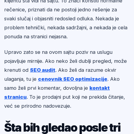
klijentu šta vidi na sajtu. To znači koristiti normalne
rečenice, priznati da ne postoji jedno rešenje za
svaki slučaj i objasniti redosled odluka. Nekada je
problem tehnički, nekada sadržajni, a nekada je cela
ponuda na stranici nejasna.
Upravo zato se na ovom sajtu poziv na uslugu
pojavljuje mirnije. Ako neko želi dublji pregled, može
krenuti od
SEO audit
. Ako želi da razume okvir
ulaganja, tu je
cenovnik SEO optimizacije
. Ako
samo želi prvi komentar, dovoljna je
kontakt
stranicu
. To je prodajni put koji ne prekida čitanje,
već se prirodno nadovezuje.
Šta bih gledao posle tri