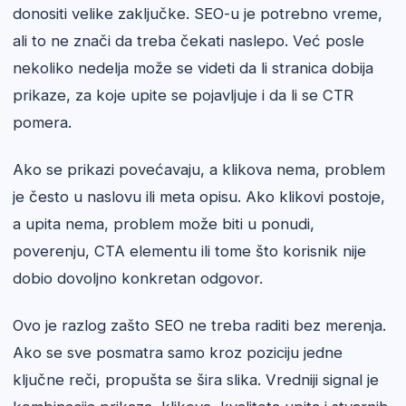
donositi velike zaključke. SEO-u je potrebno vreme,
ali to ne znači da treba čekati naslepo. Već posle
nekoliko nedelja može se videti da li stranica dobija
prikaze, za koje upite se pojavljuje i da li se CTR
pomera.
Ako se prikazi povećavaju, a klikova nema, problem
je često u naslovu ili meta opisu. Ako klikovi postoje,
a upita nema, problem može biti u ponudi,
poverenju, CTA elementu ili tome što korisnik nije
dobio dovoljno konkretan odgovor.
Ovo je razlog zašto SEO ne treba raditi bez merenja.
Ako se sve posmatra samo kroz poziciju jedne
ključne reči, propušta se šira slika. Vredniji signal je