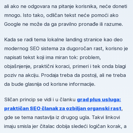
ali ako ne odgovara na pitanje korisnika, neće doneti
mnogo. Isto tako, odličan tekst neće pomoći ako
Google ne može da ga pravilno pronađe ili razume.
Kada se radi tema lokalne landing stranice kao deo
modernog SEO sistema za dugoročan rast, korisno je
napisati tekst koji ima miran tok: problem,
objašnjenje, praktični koraci, primeri i tek onda blagi
poziv na akciju. Prodaja treba da postoji, ali ne treba
da bude glasnija od korisne informacije.
Sličan princip se vidi i u članku
grad plus usluga:
praktičan SEO članak za ozbiljan organski rast
,
gde se tema nastavlja iz drugog ugla. Takvi linkovi
imaju smisla jer čitalac dobija sledeći logičan korak, a