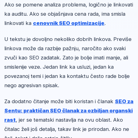
Ako se pomene analiza problema, logično je linkovati
ka auditu. Ako se objašnjava cena rada, ima smisla
linkovati ka
cenovnik SEO optimizacije
.
U tekstu je dovoljno nekoliko dobrih linkova. Previše
linkova može da razbije pažnju, naročito ako svaki
zvuči kao SEO zadatak. Zato je bolje imati manje, ali
smislenije veze. Jedan link ka usluzi, jedan ka
povezanoj temi i jedan ka kontaktu često rade bolje
nego agresivan spisak.
Za dodatno čitanje može biti koristan i članak
SEO za
Sentu: praktičan SEO članak za ozbiljan organski
rast
, jer se tematski nastavlja na ovu oblast. Ako
čitalac želi još detalja, takav link je prirodan. Ako ne