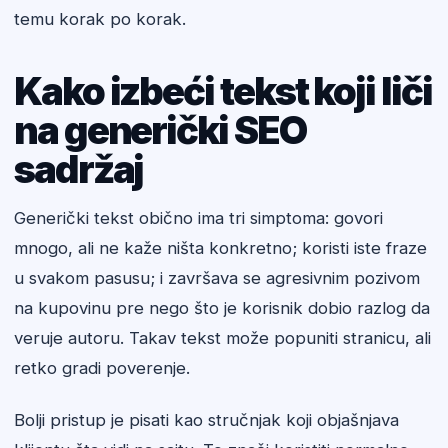
temu korak po korak.
Kako izbeći tekst koji liči
na generički SEO
sadržaj
Generički tekst obično ima tri simptoma: govori
mnogo, ali ne kaže ništa konkretno; koristi iste fraze
u svakom pasusu; i završava se agresivnim pozivom
na kupovinu pre nego što je korisnik dobio razlog da
veruje autoru. Takav tekst može popuniti stranicu, ali
retko gradi poverenje.
Bolji pristup je pisati kao stručnjak koji objašnjava