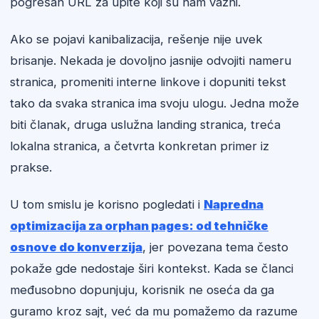
pogrešan URL za upite koji su nam važni.
Ako se pojavi kanibalizacija, rešenje nije uvek
brisanje. Nekada je dovoljno jasnije odvojiti nameru
stranica, promeniti interne linkove i dopuniti tekst
tako da svaka stranica ima svoju ulogu. Jedna može
biti članak, druga uslužna landing stranica, treća
lokalna stranica, a četvrta konkretan primer iz
prakse.
U tom smislu je korisno pogledati i
Napredna
optimizacija za orphan pages: od tehničke
osnove do konverzija
, jer povezana tema često
pokaže gde nedostaje širi kontekst. Kada se članci
međusobno dopunjuju, korisnik ne oseća da ga
guramo kroz sajt, već da mu pomažemo da razume