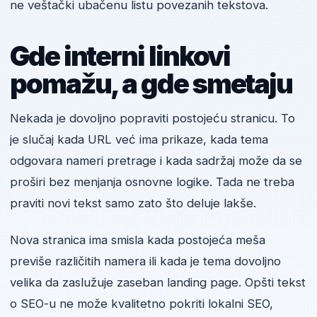
ne veštački ubačenu listu povezanih tekstova.
Gde interni linkovi
pomažu, a gde smetaju
Nekada je dovoljno popraviti postojeću stranicu. To
je slučaj kada URL već ima prikaze, kada tema
odgovara nameri pretrage i kada sadržaj može da se
proširi bez menjanja osnovne logike. Tada ne treba
praviti novi tekst samo zato što deluje lakše.
Nova stranica ima smisla kada postojeća meša
previše različitih namera ili kada je tema dovoljno
velika da zaslužuje zaseban landing page. Opšti tekst
o SEO-u ne može kvalitetno pokriti lokalni SEO,