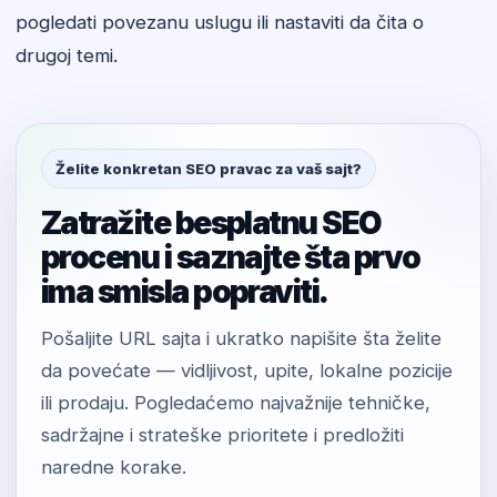
pogledati povezanu uslugu ili nastaviti da čita o
drugoj temi.
Želite konkretan SEO pravac za vaš sajt?
Zatražite besplatnu SEO
procenu i saznajte šta prvo
ima smisla popraviti.
Pošaljite URL sajta i ukratko napišite šta želite
da povećate — vidljivost, upite, lokalne pozicije
ili prodaju. Pogledaćemo najvažnije tehničke,
sadržajne i strateške prioritete i predložiti
naredne korake.