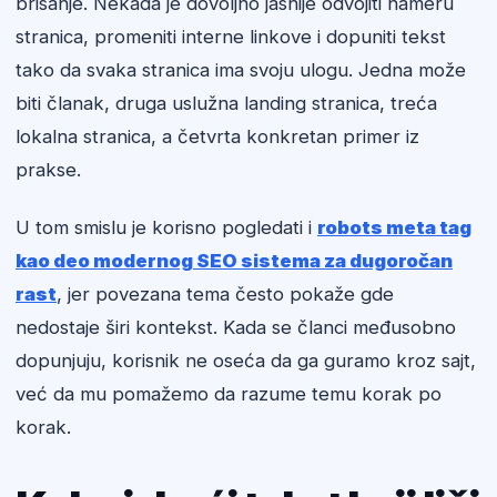
brisanje. Nekada je dovoljno jasnije odvojiti nameru
stranica, promeniti interne linkove i dopuniti tekst
tako da svaka stranica ima svoju ulogu. Jedna može
biti članak, druga uslužna landing stranica, treća
lokalna stranica, a četvrta konkretan primer iz
prakse.
U tom smislu je korisno pogledati i
robots meta tag
kao deo modernog SEO sistema za dugoročan
rast
, jer povezana tema često pokaže gde
nedostaje širi kontekst. Kada se članci međusobno
dopunjuju, korisnik ne oseća da ga guramo kroz sajt,
već da mu pomažemo da razume temu korak po
korak.