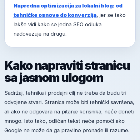
Napredna optimizacija za lokalni blog: od
tehničke osnove do konverzija
, jer se tako
lakše vidi kako se jedna SEO odluka
nadovezuje na drugu.
Kako napraviti stranicu
sa jasnom ulogom
Sadržaj, tehnika i prodajni cilj ne treba da budu tri
odvojene stvari. Stranica može biti tehnički savršena,
ali ako ne odgovara na pitanje korisnika, neće doneti
mnogo. Isto tako, odličan tekst neće pomoći ako
Google ne može da ga pravilno pronađe ili razume.