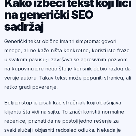
Kako izbeći tekst koji liči
na generički SEO
sadržaj
Generički tekst obično ima tri simptoma: govori
mnogo, ali ne kaže ništa konkretno; koristi iste fraze
u svakom pasusu; i završava se agresivnim pozivom
na kupovinu pre nego što je korisnik dobio razlog da
veruje autoru. Takav tekst može popuniti stranicu, ali
retko gradi poverenje.
Bolji pristup je pisati kao stručnjak koji objašnjava
klijentu šta vidi na sajtu. To znači koristiti normalne
rečenice, priznati da ne postoji jedno rešenje za
svaki slučaj i objasniti redosled odluka. Nekada je