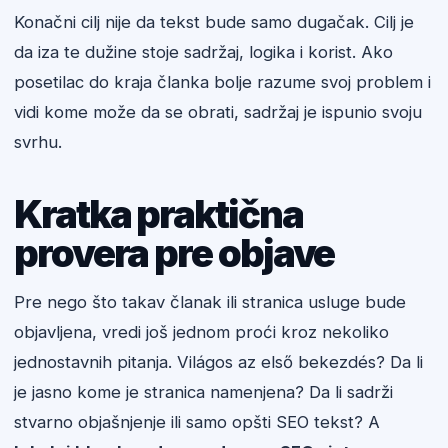
Konačni cilj nije da tekst bude samo dugačak. Cilj je
da iza te dužine stoje sadržaj, logika i korist. Ako
posetilac do kraja članka bolje razume svoj problem i
vidi kome može da se obrati, sadržaj je ispunio svoju
svrhu.
Kratka praktična
provera pre objave
Pre nego što takav članak ili stranica usluge bude
objavljena, vredi još jednom proći kroz nekoliko
jednostavnih pitanja. Világos az első bekezdés? Da li
je jasno kome je stranica namenjena? Da li sadrži
stvarno objašnjenje ili samo opšti SEO tekst? A