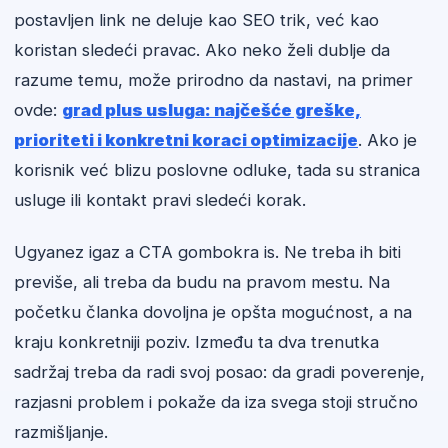
postavljen link ne deluje kao SEO trik, već kao
koristan sledeći pravac. Ako neko želi dublje da
razume temu, može prirodno da nastavi, na primer
ovde:
grad plus usluga: najčešće greške,
prioriteti i konkretni koraci optimizacije
. Ako je
korisnik već blizu poslovne odluke, tada su stranica
usluge ili kontakt pravi sledeći korak.
Ugyanez igaz a CTA gombokra is. Ne treba ih biti
previše, ali treba da budu na pravom mestu. Na
početku članka dovoljna je opšta mogućnost, a na
kraju konkretniji poziv. Između ta dva trenutka
sadržaj treba da radi svoj posao: da gradi poverenje,
razjasni problem i pokaže da iza svega stoji stručno
razmišljanje.