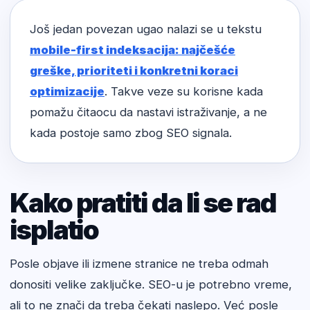
Još jedan povezan ugao nalazi se u tekstu
mobile-first indeksacija: najčešće
greške, prioriteti i konkretni koraci
optimizacije
. Takve veze su korisne kada
pomažu čitaocu da nastavi istraživanje, a ne
kada postoje samo zbog SEO signala.
Kako pratiti da li se rad
isplatio
Posle objave ili izmene stranice ne treba odmah
donositi velike zaključke. SEO-u je potrebno vreme,
ali to ne znači da treba čekati naslepo. Već posle