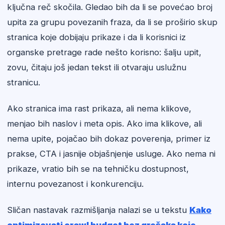
ključna reč skočila. Gledao bih da li se povećao broj
upita za grupu povezanih fraza, da li se proširio skup
stranica koje dobijaju prikaze i da li korisnici iz
organske pretrage rade nešto korisno: šalju upit,
zovu, čitaju još jedan tekst ili otvaraju uslužnu
stranicu.
Ako stranica ima rast prikaza, ali nema klikove,
menjao bih naslov i meta opis. Ako ima klikove, ali
nema upite, pojačao bih dokaz poverenja, primer iz
prakse, CTA i jasnije objašnjenje usluge. Ako nema ni
prikaze, vratio bih se na tehničku dostupnost,
internu povezanost i konkurenciju.
Sličan nastavak razmišljanja nalazi se u tekstu
Kako