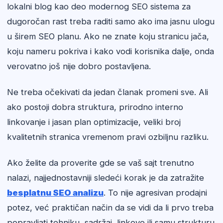
lokalni blog kao deo modernog SEO sistema za
dugoročan rast treba raditi samo ako ima jasnu ulogu
u širem SEO planu. Ako ne znate koju stranicu jača,
koju nameru pokriva i kako vodi korisnika dalje, onda
verovatno još nije dobro postavljena.
Ne treba očekivati da jedan članak promeni sve. Ali
ako postoji dobra struktura, prirodno interno
linkovanje i jasan plan optimizacije, veliki broj
kvalitetnih stranica vremenom pravi ozbiljnu razliku.
Ako želite da proverite gde se vaš sajt trenutno
nalazi, najjednostavniji sledeći korak je da zatražite
besplatnu SEO analizu
. To nije agresivan prodajni
potez, već praktičan način da se vidi da li prvo treba
popravljati tehniku, sadržaj, linkove ili samu strukturu