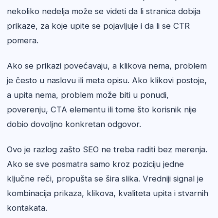
nekoliko nedelja može se videti da li stranica dobija
prikaze, za koje upite se pojavljuje i da li se CTR
pomera.
Ako se prikazi povećavaju, a klikova nema, problem
je često u naslovu ili meta opisu. Ako klikovi postoje,
a upita nema, problem može biti u ponudi,
poverenju, CTA elementu ili tome što korisnik nije
dobio dovoljno konkretan odgovor.
Ovo je razlog zašto SEO ne treba raditi bez merenja.
Ako se sve posmatra samo kroz poziciju jedne
ključne reči, propušta se šira slika. Vredniji signal je
kombinacija prikaza, klikova, kvaliteta upita i stvarnih
kontakata.