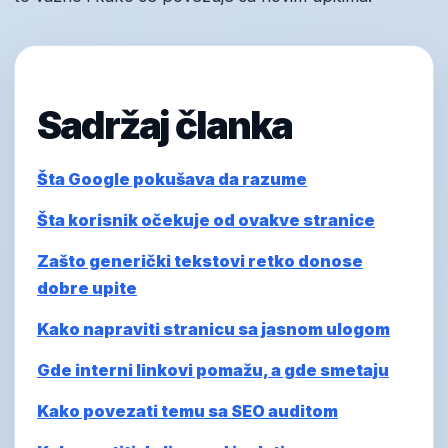
Sadržaj članka
Šta Google pokušava da razume
Šta korisnik očekuje od ovakve stranice
Zašto generički tekstovi retko donose
dobre upite
Kako napraviti stranicu sa jasnom ulogom
Gde interni linkovi pomažu, a gde smetaju
Kako povezati temu sa SEO auditom