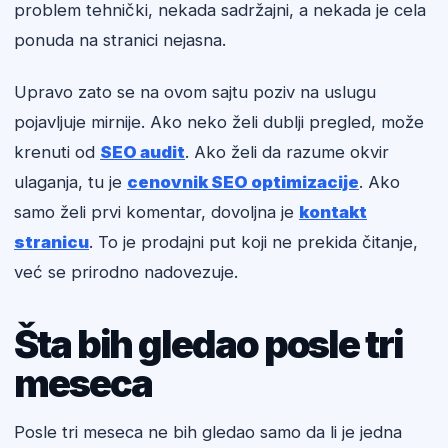
problem tehnički, nekada sadržajni, a nekada je cela
ponuda na stranici nejasna.
Upravo zato se na ovom sajtu poziv na uslugu
pojavljuje mirnije. Ako neko želi dublji pregled, može
krenuti od
SEO audit
. Ako želi da razume okvir
ulaganja, tu je
cenovnik SEO optimizacije
. Ako
samo želi prvi komentar, dovoljna je
kontakt
stranicu
. To je prodajni put koji ne prekida čitanje,
već se prirodno nadovezuje.
Šta bih gledao posle tri
meseca
Posle tri meseca ne bih gledao samo da li je jedna