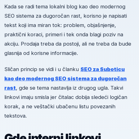
Kada se radi tema lokalni blog kao deo modernog
SEO sistema za dugoročan rast, korisno je napisati
tekst koji ima miran tok: problem, objašnjenje,
praktični koraci, primeri i tek onda blagi poziv na
akciju. Prodaja treba da postoji, ali ne treba da bude
glasnija od korisne informacije.
Sličan princip se vidi i u članku
SEO za Suboticu
kao deo modernog SEO sistema za dugoročan
rast
, gde se tema nastavlja iz drugog ugla. Takvi
linkovi imaju smisla jer čitalac dobija sledeći logičan
korak, a ne veštački ubačenu listu povezanih
tekstova.
Gde interni linkovi