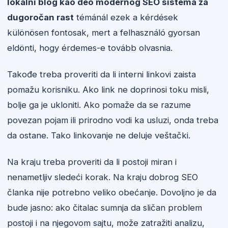
lokalni blog kao deo modernog SEO sistema za
dugoročan rast
témánál ezek a kérdések
különösen fontosak, mert a felhasználó gyorsan
eldönti, hogy érdemes-e tovább olvasnia.
Takođe treba proveriti da li interni linkovi zaista
pomažu korisniku. Ako link ne doprinosi toku misli,
bolje ga je ukloniti. Ako pomaže da se razume
povezan pojam ili prirodno vodi ka usluzi, onda treba
da ostane. Tako linkovanje ne deluje veštački.
Na kraju treba proveriti da li postoji miran i
nenametljiv sledeći korak. Na kraju dobrog SEO
članka nije potrebno veliko obećanje. Dovoljno je da
bude jasno: ako čitalac sumnja da sličan problem
postoji i na njegovom sajtu, može zatražiti analizu,