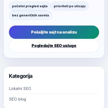
početni pregled sajta
prioriteti po uticaju
bez generičkih saveta
Pošaljite sajt na analizu
Pogledajte SEO usluge
Kategorija
Lokalni SEO
SEO blog