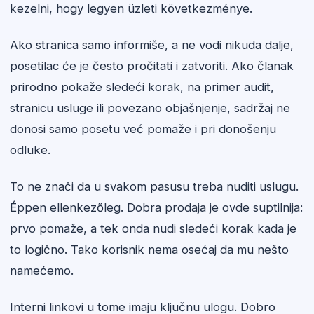
kezelni, hogy legyen üzleti következménye.
Ako stranica samo informiše, a ne vodi nikuda dalje,
posetilac će je često pročitati i zatvoriti. Ako članak
prirodno pokaže sledeći korak, na primer audit,
stranicu usluge ili povezano objašnjenje, sadržaj ne
donosi samo posetu već pomaže i pri donošenju
odluke.
To ne znači da u svakom pasusu treba nuditi uslugu.
Éppen ellenkezőleg. Dobra prodaja je ovde suptilnija:
prvo pomaže, a tek onda nudi sledeći korak kada je
to logično. Tako korisnik nema osećaj da mu nešto
namećemo.
Interni linkovi u tome imaju ključnu ulogu. Dobro