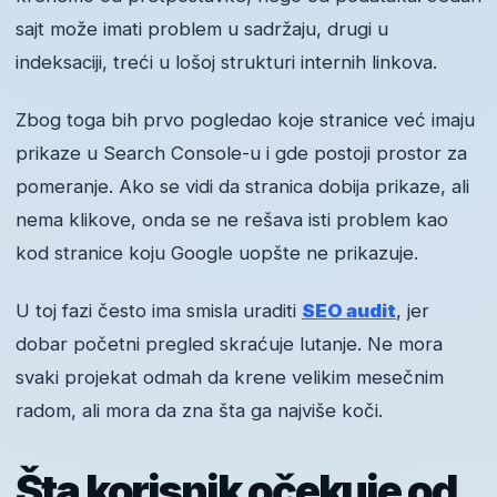
sajt može imati problem u sadržaju, drugi u
indeksaciji, treći u lošoj strukturi internih linkova.
Zbog toga bih prvo pogledao koje stranice već imaju
prikaze u Search Console-u i gde postoji prostor za
pomeranje. Ako se vidi da stranica dobija prikaze, ali
nema klikove, onda se ne rešava isti problem kao
kod stranice koju Google uopšte ne prikazuje.
U toj fazi često ima smisla uraditi
SEO audit
, jer
dobar početni pregled skraćuje lutanje. Ne mora
svaki projekat odmah da krene velikim mesečnim
radom, ali mora da zna šta ga najviše koči.
Šta korisnik očekuje od