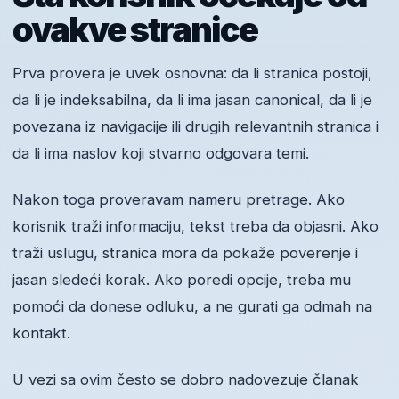
ovakve stranice
Prva provera je uvek osnovna: da li stranica postoji,
da li je indeksabilna, da li ima jasan canonical, da li je
povezana iz navigacije ili drugih relevantnih stranica i
da li ima naslov koji stvarno odgovara temi.
Nakon toga proveravam nameru pretrage. Ako
korisnik traži informaciju, tekst treba da objasni. Ako
traži uslugu, stranica mora da pokaže poverenje i
jasan sledeći korak. Ako poredi opcije, treba mu
pomoći da donese odluku, a ne gurati ga odmah na
kontakt.
U vezi sa ovim često se dobro nadovezuje članak