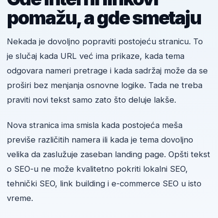
pomažu, a gde smetaju
Nekada je dovoljno popraviti postojeću stranicu. To
je slučaj kada URL već ima prikaze, kada tema
odgovara nameri pretrage i kada sadržaj može da se
proširi bez menjanja osnovne logike. Tada ne treba
praviti novi tekst samo zato što deluje lakše.
Nova stranica ima smisla kada postojeća meša
previše različitih namera ili kada je tema dovoljno
velika da zaslužuje zaseban landing page. Opšti tekst
o SEO-u ne može kvalitetno pokriti lokalni SEO,
tehnički SEO, link building i e-commerce SEO u isto
vreme.