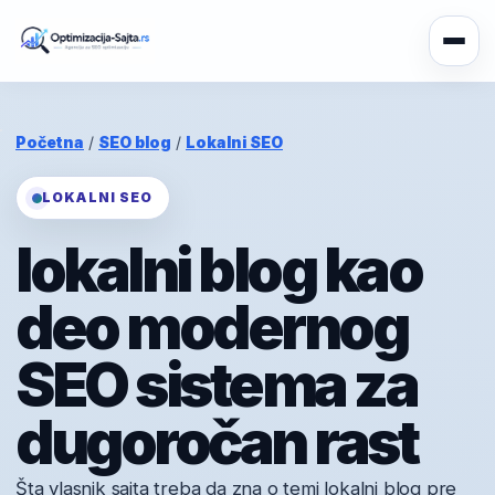
Početna
/
SEO blog
/
Lokalni SEO
LOKALNI SEO
lokalni blog kao
deo modernog
SEO sistema za
dugoročan rast
Šta vlasnik sajta treba da zna o temi lokalni blog pre