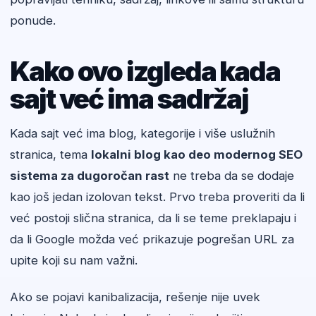
ponude.
Kako ovo izgleda kada
sajt već ima sadržaj
Kada sajt već ima blog, kategorije i više uslužnih
stranica, tema
lokalni blog kao deo modernog SEO
sistema za dugoročan rast
ne treba da se dodaje
kao još jedan izolovan tekst. Prvo treba proveriti da li
već postoji slična stranica, da li se teme preklapaju i
da li Google možda već prikazuje pogrešan URL za
upite koji su nam važni.
Ako se pojavi kanibalizacija, rešenje nije uvek