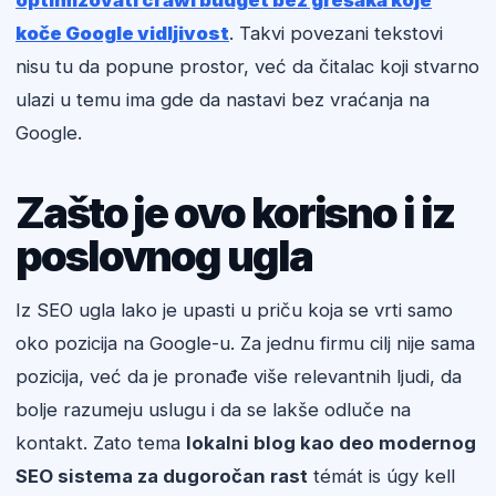
optimizovati crawl budget bez grešaka koje
koče Google vidljivost
. Takvi povezani tekstovi
nisu tu da popune prostor, već da čitalac koji stvarno
ulazi u temu ima gde da nastavi bez vraćanja na
Google.
Zašto je ovo korisno i iz
poslovnog ugla
Iz SEO ugla lako je upasti u priču koja se vrti samo
oko pozicija na Google-u. Za jednu firmu cilj nije sama
pozicija, već da je pronađe više relevantnih ljudi, da
bolje razumeju uslugu i da se lakše odluče na
kontakt. Zato tema
lokalni blog kao deo modernog
SEO sistema za dugoročan rast
témát is úgy kell