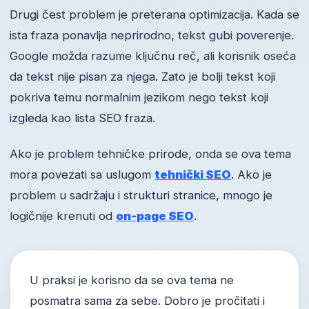
Drugi čest problem je preterana optimizacija. Kada se
ista fraza ponavlja neprirodno, tekst gubi poverenje.
Google možda razume ključnu reč, ali korisnik oseća
da tekst nije pisan za njega. Zato je bolji tekst koji
pokriva temu normalnim jezikom nego tekst koji
izgleda kao lista SEO fraza.
Ako je problem tehničke prirode, onda se ova tema
mora povezati sa uslugom
tehnički SEO
. Ako je
problem u sadržaju i strukturi stranice, mnogo je
logičnije krenuti od
on-page SEO
.
U praksi je korisno da se ova tema ne
posmatra sama za sebe. Dobro je pročitati i