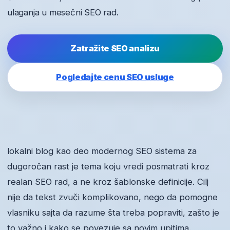
ulaganja u mesečni SEO rad.
Zatražite SEO analizu
Pogledajte cenu SEO usluge
lokalni blog kao deo modernog SEO sistema za
dugoročan rast je tema koju vredi posmatrati kroz
realan SEO rad, a ne kroz šablonske definicije. Cilj
nije da tekst zvuči komplikovano, nego da pomogne
vlasniku sajta da razume šta treba popraviti, zašto je
to važno i kako se povezuje sa novim upitima.