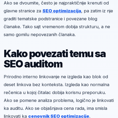
Ako se dvoumite, često je najpraktičnije krenuti od
glavne stranice za
SEO optimizacija
, pa zatim iz nje
graditi tematske podstranice i povezane blog
članake. Tako sajt vremenom dobija strukturu, a ne
samo gomilu nepovezanih članaka.
Kako povezati temu sa
SEO auditom
Prirodno interno linkovanje ne izgleda kao blok od
deset linkova bez konteksta. Izgleda kao normalna
rečenica u kojoj čitalac dobija korisnu preporuku.
Ako se pomene analiza problema, logično je linkovati
ka auditu. Ako se objašnjava cena rada, ima smisla
linkovati ka
cenovnik SEO optimizacije
.