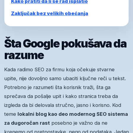
Kako pratiti da li se rad isplatio
Zaključak bez velikih obećanja
Šta Google pokušava da
razume
Kada radimo SEO za firmu koja očekuje stvarne
upite, nije dovoljno samo ubaciti ključne reči u tekst.
Potrebno je razumeti šta korisnik traži, šta ga
sprečava da pošalje upit i kako stranica treba da
izgleda da bi delovala stručno, jasno i korisno. Kod
teme
lokalni blog kao deo modernog SEO sistema
za dugoročan rast
posebno je važno da ne
krenemo od pretpostavke, nego od podataka. Jedan