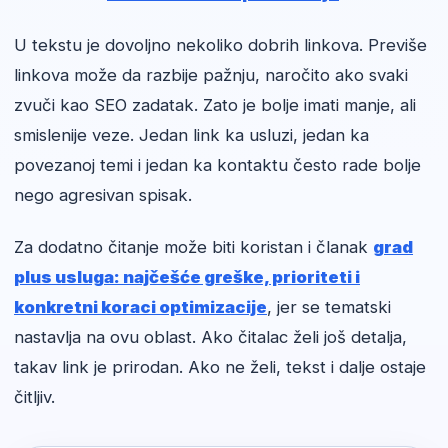
U tekstu je dovoljno nekoliko dobrih linkova. Previše
linkova može da razbije pažnju, naročito ako svaki
zvuči kao SEO zadatak. Zato je bolje imati manje, ali
smislenije veze. Jedan link ka usluzi, jedan ka
povezanoj temi i jedan ka kontaktu često rade bolje
nego agresivan spisak.
Za dodatno čitanje može biti koristan i članak
grad
plus usluga: najčešće greške, prioriteti i
konkretni koraci optimizacije
, jer se tematski
nastavlja na ovu oblast. Ako čitalac želi još detalja,
takav link je prirodan. Ako ne želi, tekst i dalje ostaje
čitljiv.