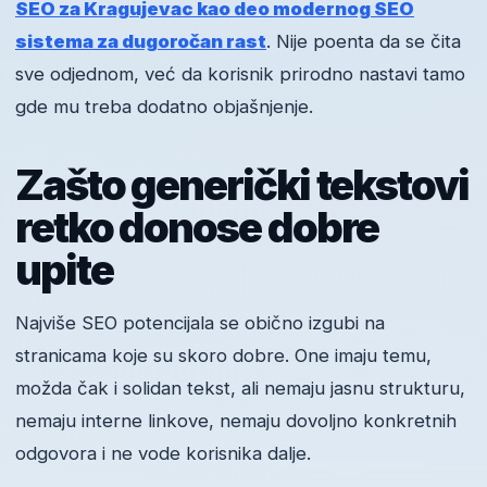
SEO za Kragujevac kao deo modernog SEO
sistema za dugoročan rast
. Nije poenta da se čita
sve odjednom, već da korisnik prirodno nastavi tamo
gde mu treba dodatno objašnjenje.
Zašto generički tekstovi
retko donose dobre
upite
Najviše SEO potencijala se obično izgubi na
stranicama koje su skoro dobre. One imaju temu,
možda čak i solidan tekst, ali nemaju jasnu strukturu,
nemaju interne linkove, nemaju dovoljno konkretnih
odgovora i ne vode korisnika dalje.