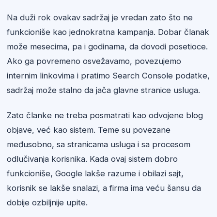
Na duži rok ovakav sadržaj je vredan zato što ne
funkcioniše kao jednokratna kampanja. Dobar članak
može mesecima, pa i godinama, da dovodi posetioce.
Ako ga povremeno osvežavamo, povezujemo
internim linkovima i pratimo Search Console podatke,
sadržaj može stalno da jača glavne stranice usluga.
Zato članke ne treba posmatrati kao odvojene blog
objave, već kao sistem. Teme su povezane
međusobno, sa stranicama usluga i sa procesom
odlučivanja korisnika. Kada ovaj sistem dobro
funkcioniše, Google lakše razume i obilazi sajt,
korisnik se lakše snalazi, a firma ima veću šansu da
dobije ozbiljnije upite.