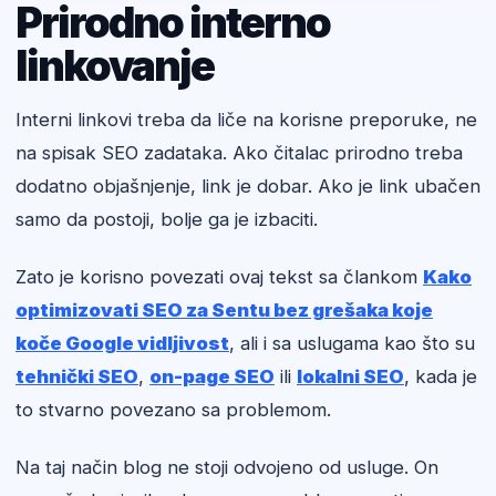
Prirodno interno
linkovanje
Interni linkovi treba da liče na korisne preporuke, ne
na spisak SEO zadataka. Ako čitalac prirodno treba
dodatno objašnjenje, link je dobar. Ako je link ubačen
samo da postoji, bolje ga je izbaciti.
Zato je korisno povezati ovaj tekst sa člankom
Kako
optimizovati SEO za Sentu bez grešaka koje
koče Google vidljivost
, ali i sa uslugama kao što su
tehnički SEO
,
on-page SEO
ili
lokalni SEO
, kada je
to stvarno povezano sa problemom.
Na taj način blog ne stoji odvojeno od usluge. On