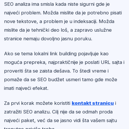
SEO analiza ima smisla kada niste sigurni gde je
najveći problem. Možda mislite da je potrebno pisati
nove tekstove, a problem je u indeksaciji. Možda
mislite da je tehnički deo loš, a zapravo uslužne
stranice nemaju dovoljno jasnu poruku.
Ako se tema lokalni link building pojavljuje kao
moguća prepreka, najpraktičnije je poslati URL sajta i
proveriti šta se zaista dešava. To štedi vreme i
pomaže da se SEO budžet usmeri tamo gde može
imati najveći efekat.
Za prvi korak možete koristiti
kontakt stranicu
i
zatražiti SEO analizu. Cilj nije da se odmah proda
najveći paket, već da se jasno vidi šta vašem sajtu