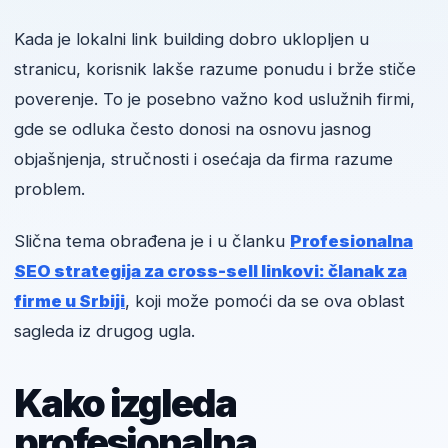
Kada je lokalni link building dobro uklopljen u
stranicu, korisnik lakše razume ponudu i brže stiče
poverenje. To je posebno važno kod uslužnih firmi,
gde se odluka često donosi na osnovu jasnog
objašnjenja, stručnosti i osećaja da firma razume
problem.
Slična tema obrađena je i u članku
Profesionalna
SEO strategija za cross-sell linkovi: članak za
firme u Srbiji
, koji može pomoći da se ova oblast
sagleda iz drugog ugla.
Kako izgleda
profesionalna