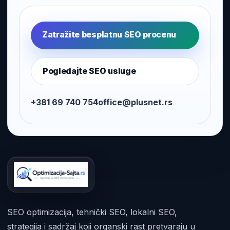
Zatražite besplatnu SEO procenu
Pogledajte SEO usluge
+381 69 740 754
office@plusnet.rs
SEO optimizacija, tehnički SEO, lokalni SEO,
strategija i sadržaj koji organski rast pretvaraju u