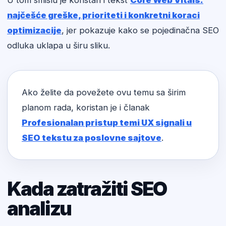
U tom smislu je koristan i tekst
Core Web Vitals:
najčešće greške, prioriteti i konkretni koraci
optimizacije
, jer pokazuje kako se pojedinačna SEO
odluka uklapa u širu sliku.
Ako želite da povežete ovu temu sa širim
planom rada, koristan je i članak
Profesionalan pristup temi UX signali u
SEO tekstu za poslovne sajtove
.
Kada zatražiti SEO
analizu