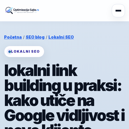
Početna
/
SEO blog
/
Lokalni SEO
LOKALNI SEO
lokalni link
building u praksi:
kako utiče na
Google vidljivost i