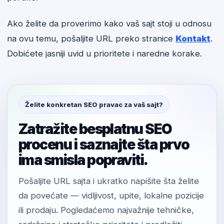
Ako želite da proverimo kako vaš sajt stoji u odnosu
na ovu temu, pošaljite URL preko stranice
Kontakt
.
Dobićete jasniji uvid u prioritete i naredne korake.
Želite konkretan SEO pravac za vaš sajt?
Zatražite besplatnu SEO
procenu i saznajte šta prvo
ima smisla popraviti.
Pošaljite URL sajta i ukratko napišite šta želite
da povećate — vidljivost, upite, lokalne pozicije
ili prodaju. Pogledaćemo najvažnije tehničke,