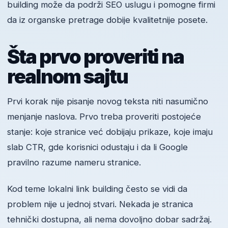
building može da podrži SEO uslugu i pomogne firmi
da iz organske pretrage dobije kvalitetnije posete.
Šta prvo proveriti na
realnom sajtu
Prvi korak nije pisanje novog teksta niti nasumično
menjanje naslova. Prvo treba proveriti postojeće
stanje: koje stranice već dobijaju prikaze, koje imaju
slab CTR, gde korisnici odustaju i da li Google
pravilno razume nameru stranice.
Kod teme lokalni link building često se vidi da
problem nije u jednoj stvari. Nekada je stranica
tehnički dostupna, ali nema dovoljno dobar sadržaj.