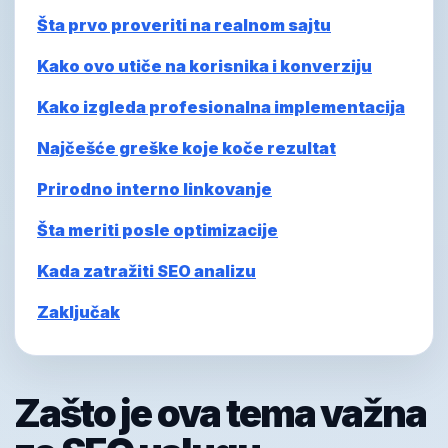
Šta prvo proveriti na realnom sajtu
Kako ovo utiče na korisnika i konverziju
Kako izgleda profesionalna implementacija
Najčešće greške koje koče rezultat
Prirodno interno linkovanje
Šta meriti posle optimizacije
Kada zatražiti SEO analizu
Zaključak
Zašto je ova tema važna