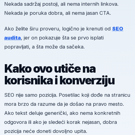
Nekada sadržaj postoji, ali nema internih linkova.
Nekada je poruka dobra, ali nema jasan CTA.
Ako želite širu proveru, logično je krenuti od
SEO
audita
, jer on pokazuje šta se prvo isplati
popravljati, a šta može da sačeka.
Kako ovo utiče na
korisnika i konverziju
SEO nije samo pozicija. Posetilac koji dođe na stranicu
mora brzo da razume da je došao na pravo mesto.
Ako tekst deluje generički, ako nema konkretnih
odgovora ili ako je sledeći korak nejasan, dobra
pozicija neće doneti dovoljno upita.