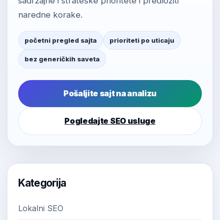
sadržajne i strateške prioritete i predložiti
naredne korake.
početni pregled sajta
prioriteti po uticaju
bez generičkih saveta
Pošaljite sajt na analizu
Pogledajte SEO usluge
Kategorija
Lokalni SEO