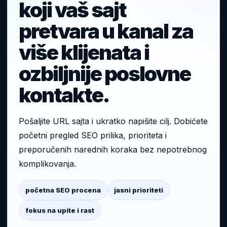
koji vaš sajt
pretvara u kanal za
više klijenata i
ozbiljnije poslovne
kontakte.
Pošaljite URL sajta i ukratko napišite cilj. Dobićete
početni pregled SEO prilika, prioriteta i
preporučenih narednih koraka bez nepotrebnog
komplikovanja.
početna SEO procena
jasni prioriteti
fokus na upite i rast