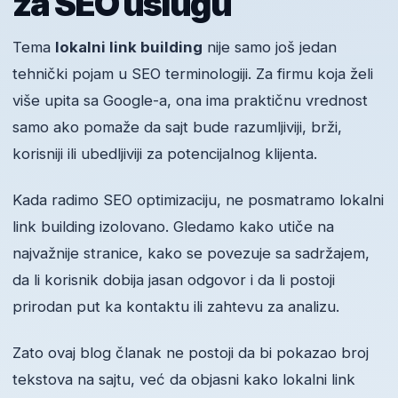
za SEO uslugu
Tema
lokalni link building
nije samo još jedan
tehnički pojam u SEO terminologiji. Za firmu koja želi
više upita sa Google-a, ona ima praktičnu vrednost
samo ako pomaže da sajt bude razumljiviji, brži,
korisniji ili ubedljiviji za potencijalnog klijenta.
Kada radimo SEO optimizaciju, ne posmatramo lokalni
link building izolovano. Gledamo kako utiče na
najvažnije stranice, kako se povezuje sa sadržajem,
da li korisnik dobija jasan odgovor i da li postoji
prirodan put ka kontaktu ili zahtevu za analizu.
Zato ovaj blog članak ne postoji da bi pokazao broj
tekstova na sajtu, već da objasni kako lokalni link