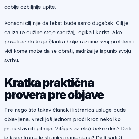
dobije ozbiljnije upite.
Konačni cilj nije da tekst bude samo dugačak. Cilj je
da iza te dužine stoje sadržaj, logika i korist. Ako
posetilac do kraja članka bolje razume svoj problem i
vidi kome može da se obrati, sadržaj je ispunio svoju
svrhu.
Kratka praktična
provera pre objave
Pre nego što takav članak ili stranica usluge bude
objavljena, vredi još jednom proći kroz nekoliko
jednostavnih pitanja. Világos az első bekezdés? Da li
je jasno kome je stranica namenjena? Da li sadrži