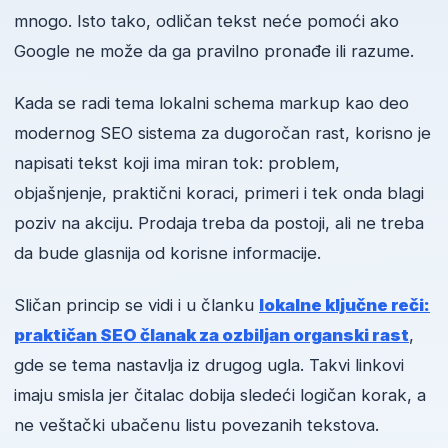
mnogo. Isto tako, odličan tekst neće pomoći ako
Google ne može da ga pravilno pronađe ili razume.
Kada se radi tema lokalni schema markup kao deo
modernog SEO sistema za dugoročan rast, korisno je
napisati tekst koji ima miran tok: problem,
objašnjenje, praktični koraci, primeri i tek onda blagi
poziv na akciju. Prodaja treba da postoji, ali ne treba
da bude glasnija od korisne informacije.
Sličan princip se vidi i u članku
lokalne ključne reči:
praktičan SEO članak za ozbiljan organski rast
,
gde se tema nastavlja iz drugog ugla. Takvi linkovi
imaju smisla jer čitalac dobija sledeći logičan korak, a
ne veštački ubačenu listu povezanih tekstova.