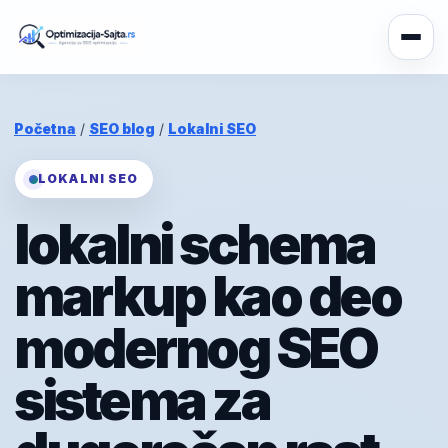
Početna
/
SEO blog
/
Lokalni SEO
LOKALNI SEO
lokalni schema
markup kao deo
modernog SEO
sistema za