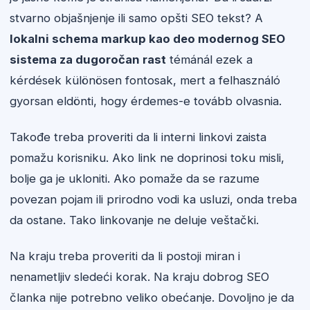
stvarno objašnjenje ili samo opšti SEO tekst? A
lokalni schema markup kao deo modernog SEO
sistema za dugoročan rast
témánál ezek a
kérdések különösen fontosak, mert a felhasználó
gyorsan eldönti, hogy érdemes-e tovább olvasnia.
Takođe treba proveriti da li interni linkovi zaista
pomažu korisniku. Ako link ne doprinosi toku misli,
bolje ga je ukloniti. Ako pomaže da se razume
povezan pojam ili prirodno vodi ka usluzi, onda treba
da ostane. Tako linkovanje ne deluje veštački.
Na kraju treba proveriti da li postoji miran i
nenametljiv sledeći korak. Na kraju dobrog SEO
članka nije potrebno veliko obećanje. Dovoljno je da