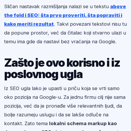
Sličan nastavak razmišljanja nalazi se u tekstu
above
the fold i SEO: šta prvo proveriti, šta popraviti i
kako meriti rezultat
. Takvi povezani tekstovi nisu tu
da popune prostor, već da čitalac koji stvarno ulazi u
temu ima gde da nastavi bez vraćanja na Google.
Zašto je ovo korisno i iz
poslovnog ugla
Iz SEO ugla lako je upasti u priču koja se vrti samo
oko pozicija na Google-u. Za jednu firmu cilj nije sama
pozicija, već da je pronađe više relevantnih ljudi, da
bolje razumeju uslugu i da se lakše odluče na
kontakt. Zato tema
lokalni schema markup kao