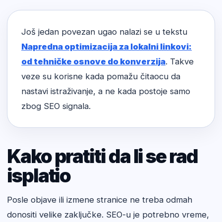
Još jedan povezan ugao nalazi se u tekstu
Napredna optimizacija za lokalni linkovi:
od tehničke osnove do konverzija
. Takve
veze su korisne kada pomažu čitaocu da
nastavi istraživanje, a ne kada postoje samo
zbog SEO signala.
Kako pratiti da li se rad
isplatio
Posle objave ili izmene stranice ne treba odmah
donositi velike zaključke. SEO-u je potrebno vreme,