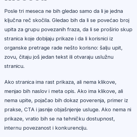
Posle tri meseca ne bih gledao samo da li je jedna
ključna reč skočila. Gledao bih da li se povećao broj
upita za grupu povezanih fraza, da li se proširio skup
stranica koje dobijaju prikaze i da li korisnici iz
organske pretrage rade nešto korisno: šalju upit,
zovu, čitaju još jedan tekst ili otvaraju uslužnu
stranicu.
Ako stranica ima rast prikaza, ali nema klikove,
menjao bih naslov i meta opis. Ako ima klikove, ali
nema upite, pojačao bih dokaz poverenja, primer iz
prakse, CTA i jasnije objašnjenje usluge. Ako nema ni
prikaze, vratio bih se na tehničku dostupnost,
internu povezanost i konkurenciju.