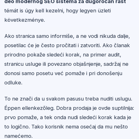
deo modernog SEO sistema za dugoročan rast
témát is úgy kell kezelni, hogy legyen üzleti
következménye.
Ako stranica samo informiše, a ne vodi nikuda dalje,
posetilac će je često pročitati i zatvoriti. Ako članak
prirodno pokaže sledeći korak, na primer audit,
stranicu usluge ili povezano objašnjenje, sadržaj ne
donosi samo posetu već pomaže i pri donošenju
odluke.
To ne znači da u svakom pasusu treba nuditi uslugu.
Éppen ellenkezőleg. Dobra prodaja je ovde suptilnija:
prvo pomaže, a tek onda nudi sledeći korak kada je
to logično. Tako korisnik nema osećaj da mu nešto
namećemo.