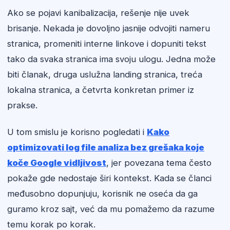
Ako se pojavi kanibalizacija, rešenje nije uvek
brisanje. Nekada je dovoljno jasnije odvojiti nameru
stranica, promeniti interne linkove i dopuniti tekst
tako da svaka stranica ima svoju ulogu. Jedna može
biti članak, druga uslužna landing stranica, treća
lokalna stranica, a četvrta konkretan primer iz
prakse.
U tom smislu je korisno pogledati i
Kako
optimizovati log file analiza bez grešaka koje
koče Google vidljivost
, jer povezana tema često
pokaže gde nedostaje širi kontekst. Kada se članci
međusobno dopunjuju, korisnik ne oseća da ga
guramo kroz sajt, već da mu pomažemo da razume
temu korak po korak.