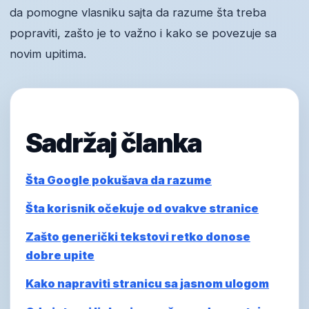
da pomogne vlasniku sajta da razume šta treba
popraviti, zašto je to važno i kako se povezuje sa
novim upitima.
Sadržaj članka
Šta Google pokušava da razume
Šta korisnik očekuje od ovakve stranice
Zašto generički tekstovi retko donose
dobre upite
Kako napraviti stranicu sa jasnom ulogom