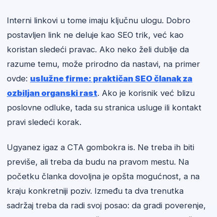
Interni linkovi u tome imaju ključnu ulogu. Dobro
postavljen link ne deluje kao SEO trik, već kao
koristan sledeći pravac. Ako neko želi dublje da
razume temu, može prirodno da nastavi, na primer
ovde:
uslužne firme: praktičan SEO članak za
ozbiljan organski rast
. Ako je korisnik već blizu
poslovne odluke, tada su stranica usluge ili kontakt
pravi sledeći korak.
Ugyanez igaz a CTA gombokra is. Ne treba ih biti
previše, ali treba da budu na pravom mestu. Na
početku članka dovoljna je opšta mogućnost, a na
kraju konkretniji poziv. Između ta dva trenutka
sadržaj treba da radi svoj posao: da gradi poverenje,