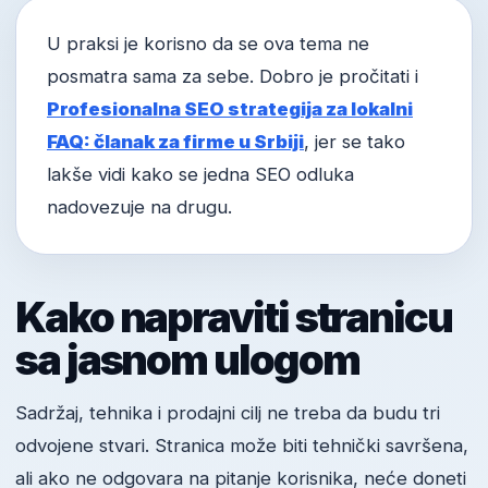
U praksi je korisno da se ova tema ne
posmatra sama za sebe. Dobro je pročitati i
Profesionalna SEO strategija za lokalni
FAQ: članak za firme u Srbiji
, jer se tako
lakše vidi kako se jedna SEO odluka
nadovezuje na drugu.
Kako napraviti stranicu
sa jasnom ulogom
Sadržaj, tehnika i prodajni cilj ne treba da budu tri
odvojene stvari. Stranica može biti tehnički savršena,
ali ako ne odgovara na pitanje korisnika, neće doneti