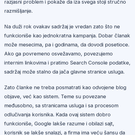
razjasni problem i pokaže da iza svega stoji stručno
razmišljanje.
Na duži rok ovakav sadržaj je vredan zato što ne
funkcioniše kao jednokratna kampanja. Dobar članak
može mesecima, pa i godinama, da dovodi posetioce.
Ako ga povremeno osvežavamo, povezujemo
internim linkovima i pratimo Search Console podatke,
sadržaj može stalno da jača glavne stranice usluga.
Zato članke ne treba posmatrati kao odvojene blog
objave, već kao sistem. Teme su povezane
međusobno, sa stranicama usluga i sa procesom
odlučivanja korisnika. Kada ovaj sistem dobro
funkcioniše, Google lakše razume i obilazi sajt,
korisnik se lakše snalazi, a firma ima veću šansu da