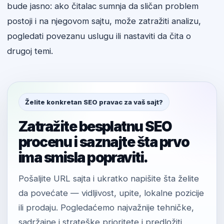
bude jasno: ako čitalac sumnja da sličan problem
postoji i na njegovom sajtu, može zatražiti analizu,
pogledati povezanu uslugu ili nastaviti da čita o
drugoj temi.
Želite konkretan SEO pravac za vaš sajt?
Zatražite besplatnu SEO
procenu i saznajte šta prvo
ima smisla popraviti.
Pošaljite URL sajta i ukratko napišite šta želite
da povećate — vidljivost, upite, lokalne pozicije
ili prodaju. Pogledaćemo najvažnije tehničke,
sadržajne i strateške prioritete i predložiti