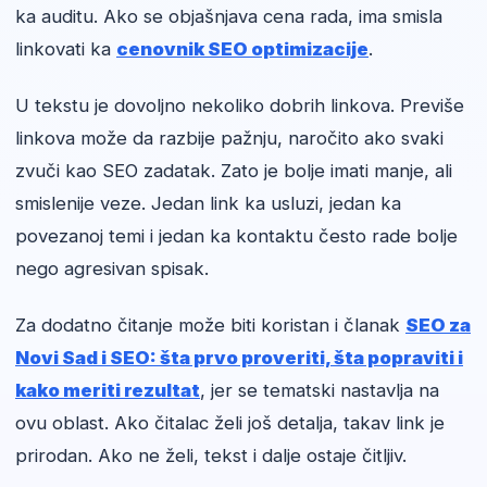
ka auditu. Ako se objašnjava cena rada, ima smisla
linkovati ka
cenovnik SEO optimizacije
.
U tekstu je dovoljno nekoliko dobrih linkova. Previše
linkova može da razbije pažnju, naročito ako svaki
zvuči kao SEO zadatak. Zato je bolje imati manje, ali
smislenije veze. Jedan link ka usluzi, jedan ka
povezanoj temi i jedan ka kontaktu često rade bolje
nego agresivan spisak.
Za dodatno čitanje može biti koristan i članak
SEO za
Novi Sad i SEO: šta prvo proveriti, šta popraviti i
kako meriti rezultat
, jer se tematski nastavlja na
ovu oblast. Ako čitalac želi još detalja, takav link je
prirodan. Ako ne želi, tekst i dalje ostaje čitljiv.