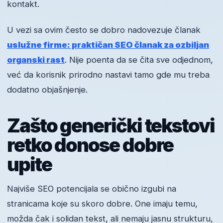
kontakt.
U vezi sa ovim često se dobro nadovezuje članak
uslužne firme: praktičan SEO članak za ozbiljan
organski rast
. Nije poenta da se čita sve odjednom,
već da korisnik prirodno nastavi tamo gde mu treba
dodatno objašnjenje.
Zašto generički tekstovi
retko donose dobre
upite
Najviše SEO potencijala se obično izgubi na
stranicama koje su skoro dobre. One imaju temu,
možda čak i solidan tekst, ali nemaju jasnu strukturu,