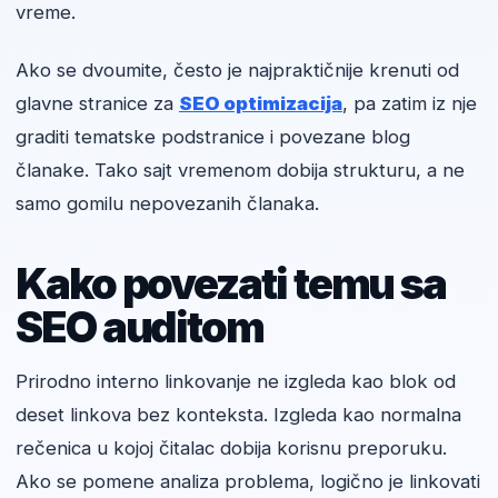
vreme.
Ako se dvoumite, često je najpraktičnije krenuti od
glavne stranice za
SEO optimizacija
, pa zatim iz nje
graditi tematske podstranice i povezane blog
članake. Tako sajt vremenom dobija strukturu, a ne
samo gomilu nepovezanih članaka.
Kako povezati temu sa
SEO auditom
Prirodno interno linkovanje ne izgleda kao blok od
deset linkova bez konteksta. Izgleda kao normalna
rečenica u kojoj čitalac dobija korisnu preporuku.
Ako se pomene analiza problema, logično je linkovati