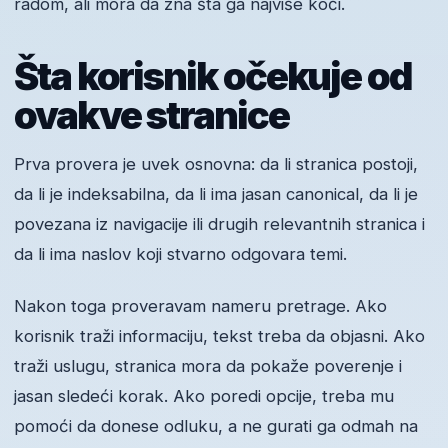
radom, ali mora da zna šta ga najviše koči.
Šta korisnik očekuje od
ovakve stranice
Prva provera je uvek osnovna: da li stranica postoji,
da li je indeksabilna, da li ima jasan canonical, da li je
povezana iz navigacije ili drugih relevantnih stranica i
da li ima naslov koji stvarno odgovara temi.
Nakon toga proveravam nameru pretrage. Ako
korisnik traži informaciju, tekst treba da objasni. Ako
traži uslugu, stranica mora da pokaže poverenje i
jasan sledeći korak. Ako poredi opcije, treba mu
pomoći da donese odluku, a ne gurati ga odmah na