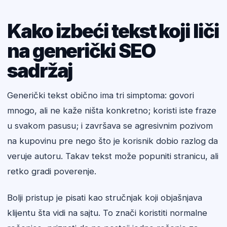
Kako izbeći tekst koji liči
na generički SEO
sadržaj
Generički tekst obično ima tri simptoma: govori
mnogo, ali ne kaže ništa konkretno; koristi iste fraze
u svakom pasusu; i završava se agresivnim pozivom
na kupovinu pre nego što je korisnik dobio razlog da
veruje autoru. Takav tekst može popuniti stranicu, ali
retko gradi poverenje.
Bolji pristup je pisati kao stručnjak koji objašnjava
klijentu šta vidi na sajtu. To znači koristiti normalne