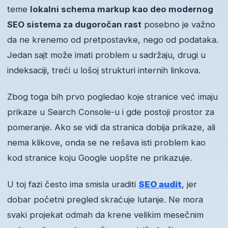
teme
lokalni schema markup kao deo modernog
SEO sistema za dugoročan rast
posebno je važno
da ne krenemo od pretpostavke, nego od podataka.
Jedan sajt može imati problem u sadržaju, drugi u
indeksaciji, treći u lošoj strukturi internih linkova.
Zbog toga bih prvo pogledao koje stranice već imaju
prikaze u Search Console-u i gde postoji prostor za
pomeranje. Ako se vidi da stranica dobija prikaze, ali
nema klikove, onda se ne rešava isti problem kao
kod stranice koju Google uopšte ne prikazuje.
U toj fazi često ima smisla uraditi
SEO audit
, jer
dobar početni pregled skraćuje lutanje. Ne mora
svaki projekat odmah da krene velikim mesečnim