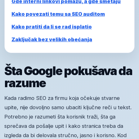
Gde interni linkovi pomažu, a gde smetaju
Kako povezati temu sa SEO auditom
Kako pratiti da li se rad isplatio
Zaključak bez velikih obećanja
Šta Google pokušava da
razume
Kada radimo SEO za firmu koja očekuje stvarne
upite, nije dovoljno samo ubaciti ključne reči u tekst.
Potrebno je razumeti šta korisnik traži, šta ga
sprečava da pošalje upit i kako stranica treba da
izgleda da bi delovala stručno, jasno i korisno. Kod