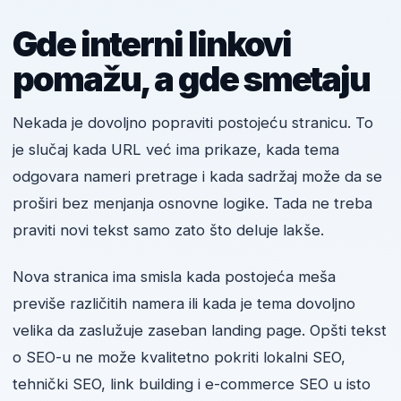
Gde interni linkovi
pomažu, a gde smetaju
Nekada je dovoljno popraviti postojeću stranicu. To
je slučaj kada URL već ima prikaze, kada tema
odgovara nameri pretrage i kada sadržaj može da se
proširi bez menjanja osnovne logike. Tada ne treba
praviti novi tekst samo zato što deluje lakše.
Nova stranica ima smisla kada postojeća meša
previše različitih namera ili kada je tema dovoljno
velika da zaslužuje zaseban landing page. Opšti tekst
o SEO-u ne može kvalitetno pokriti lokalni SEO,
tehnički SEO, link building i e-commerce SEO u isto