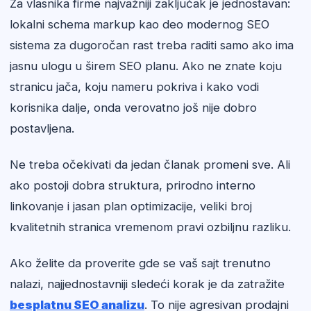
Za vlasnika firme najvažniji zaključak je jednostavan:
lokalni schema markup kao deo modernog SEO
sistema za dugoročan rast treba raditi samo ako ima
jasnu ulogu u širem SEO planu. Ako ne znate koju
stranicu jača, koju nameru pokriva i kako vodi
korisnika dalje, onda verovatno još nije dobro
postavljena.
Ne treba očekivati da jedan članak promeni sve. Ali
ako postoji dobra struktura, prirodno interno
linkovanje i jasan plan optimizacije, veliki broj
kvalitetnih stranica vremenom pravi ozbiljnu razliku.
Ako želite da proverite gde se vaš sajt trenutno
nalazi, najjednostavniji sledeći korak je da zatražite
besplatnu SEO analizu
. To nije agresivan prodajni