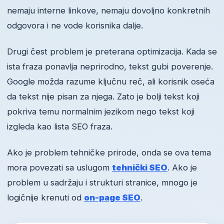
nemaju interne linkove, nemaju dovoljno konkretnih
odgovora i ne vode korisnika dalje.
Drugi čest problem je preterana optimizacija. Kada se
ista fraza ponavlja neprirodno, tekst gubi poverenje.
Google možda razume ključnu reč, ali korisnik oseća
da tekst nije pisan za njega. Zato je bolji tekst koji
pokriva temu normalnim jezikom nego tekst koji
izgleda kao lista SEO fraza.
Ako je problem tehničke prirode, onda se ova tema
mora povezati sa uslugom
tehnički SEO
. Ako je
problem u sadržaju i strukturi stranice, mnogo je
logičnije krenuti od
on-page SEO
.