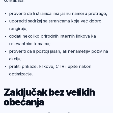
kontakata.
proveriti da li stranica ima jasnu nameru pretrage;
uporediti sadržaj sa stranicama koje već dobro
rangiraju;
dodati nekoliko prirodnih internih linkova ka
relevantnim temama;
proveriti da li postoji jasan, ali nenametljiv poziv na
akciju;
pratiti prikaze, klikove, CTR i upite nakon
optimizacije.
Zaključak bez velikih
obećanja