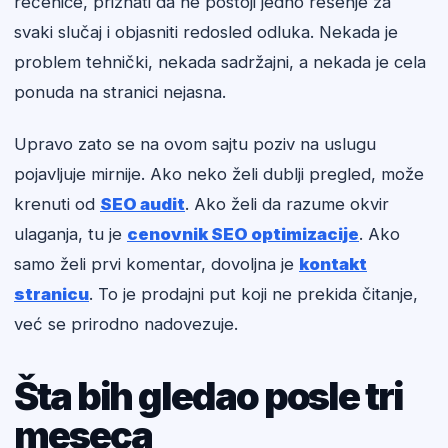
rečenice, priznati da ne postoji jedno rešenje za
svaki slučaj i objasniti redosled odluka. Nekada je
problem tehnički, nekada sadržajni, a nekada je cela
ponuda na stranici nejasna.
Upravo zato se na ovom sajtu poziv na uslugu
pojavljuje mirnije. Ako neko želi dublji pregled, može
krenuti od
SEO audit
. Ako želi da razume okvir
ulaganja, tu je
cenovnik SEO optimizacije
. Ako
samo želi prvi komentar, dovoljna je
kontakt
stranicu
. To je prodajni put koji ne prekida čitanje,
već se prirodno nadovezuje.
Šta bih gledao posle tri
meseca