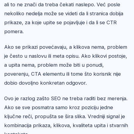
ali to ne znači da treba čekati naslepo. Već posle
nekoliko nedelja može se videti da li stranica dobija
prikaze, za koje upite se pojavljuje i da li se CTR
pomera.
Ako se prikazi povećavaju, a klikova nema, problem
je često u naslovu ili meta opisu. Ako klikovi postoje,
a upita nema, problem može biti u ponudi,
poverenju, CTA elementu ili tome što korisnik nije
dobio dovoljno konkretan odgovor.
Ovo je razlog zašto SEO ne treba raditi bez merenja.
Ako se sve posmatra samo kroz poziciju jedne
ključne reči, propušta se šira slika. Vredniji signal je
kombinacija prikaza, klikova, kvaliteta upita i stvarnih