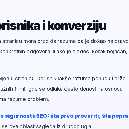
risnika i konverziju
na stranicu mora brzo da razume da je došao na pravo
onkretnih odgovora ili ako je sledeći korak nejasan,
ljen u stranicu, korisnik lakše razume ponudu i brže
užnih firmi, gde se odluka često donosi na osnovu
irma razume problem.
 sigurnost i SEO: šta prvo proveriti, šta popra
 se ova oblast sagleda iz drugog ugla.