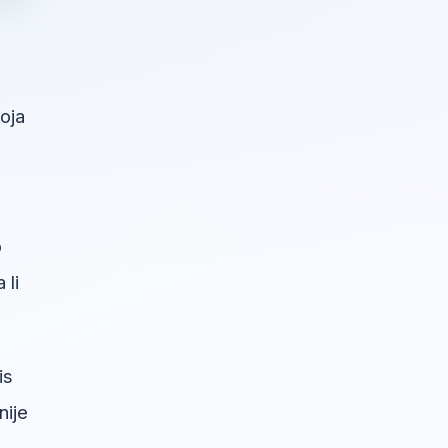
oja
o
 li
is
nije