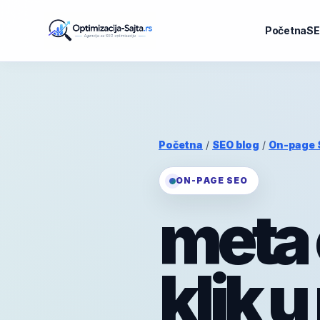
Početna
SE
Početna
/
SEO blog
/
On-page 
ON-PAGE SEO
meta 
klik u