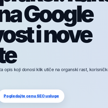
 na Google
vost i nove
te
 opis koji donosi klik utiče na organski rast, korisnič
Pogledajte cenu SEO usluge