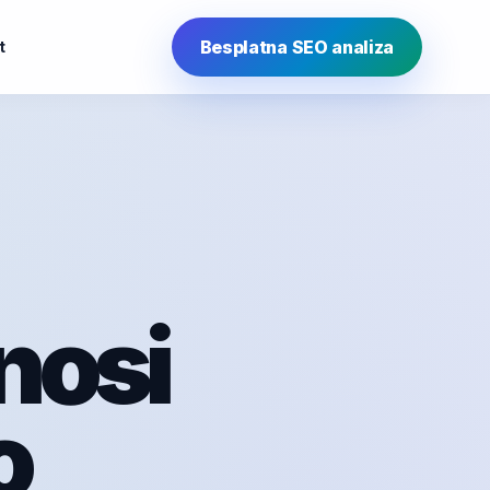
Besplatna SEO analiza
t
nosi
o