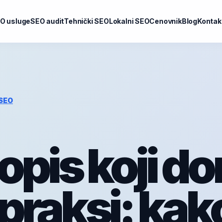
O usluge
SEO audit
Tehnički SEO
Lokalni SEO
Cenovnik
Blog
Kontak
SEO
opis koji do
 praksi: kak