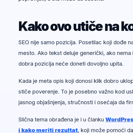
Kako ovo utiče na ko
SEO nije samo pozicija. Posetilac koji dođe 
mesto. Ako tekst deluje generički, ako nema k
dobra pozicija neće doneti dovoljno upita.
Kada je meta opis koji donosi klik dobro uklop
stiče poverenje. To je posebno važno kod usl
jasnog objašnjenja, stručnosti i osećaja da f
Slična tema obrađena je i u članku
WordPress
i kako meriti rezultat
, koji može pomoći da