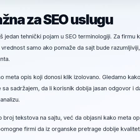
ažna za SEO uslugu
š jedan tehnički pojam u SEO terminologiji. Za firmu k
u vrednost samo ako pomaže da sajt bude razumljiviji,
enta.
 meta opis koji donosi klik izolovano. Gledamo kak
sa sadržajem, da li korisnik dobija jasan odgovor i da
analizu.
o broj tekstova na sajtu, već da objasni kako meta op
pomogne firmi da iz organske pretrage dobije kvalitet