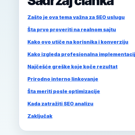
Sadržaj članka
Zašto je ova tema važna za SEO uslugu
Šta prvo proveriti na realnom sajtu
Kako ovo utiče na korisnika i konverziju
Kako izgleda profesionalna implementaci
Najčešće greške koje koče rezultat
Prirodno interno linkovanje
Šta meriti posle optimizacije
Kada zatražiti SEO analizu
Zaključak