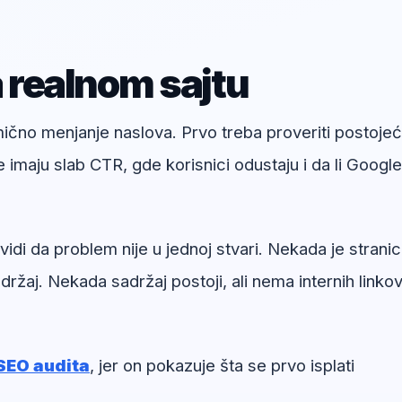
a realnom sajtu
umično menjanje naslova. Prvo treba proveriti postoje
e imaju slab CTR, gde korisnici odustaju i da li Google
idi da problem nije u jednoj stvari. Nekada je strani
ržaj. Nekada sadržaj postoji, ali nema internih linkov
SEO audita
, jer on pokazuje šta se prvo isplati