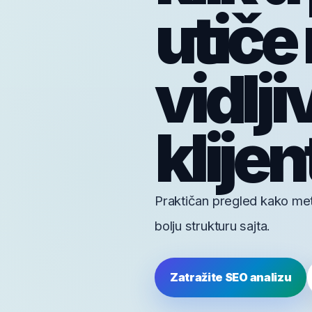
utiče
vidlji
klijen
Praktičan pregled kako meta
bolju strukturu sajta.
Zatražite SEO analizu