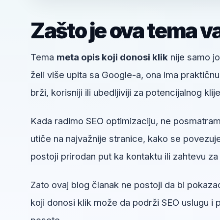
Zašto je ova tema v
Tema
meta opis koji donosi klik
nije samo jo
želi više upita sa Google-a, ona ima praktičn
brži, korisniji ili ubedljiviji za potencijalnog klij
Kada radimo SEO optimizaciju, ne posmatramo
utiče na najvažnije stranice, kako se povezuje 
postoji prirodan put ka kontaktu ili zahtevu za 
Zato ovaj blog članak ne postoji da bi pokaza
koji donosi klik može da podrži SEO uslugu i 