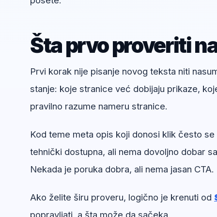
posete.
Šta prvo proveriti n
Prvi korak nije pisanje novog teksta niti nas
stanje: koje stranice već dobijaju prikaze, koj
pravilno razume nameru stranice.
Kod teme meta opis koji donosi klik često se v
tehnički dostupna, ali nema dovoljno dobar sad
Nekada je poruka dobra, ali nema jasan CTA.
Ako želite širu proveru, logično je krenuti od
popravljati, a šta može da sačeka.