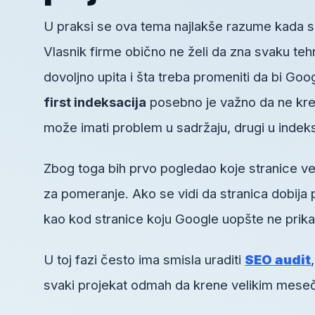
U praksi se ova tema najlakše razume kada se
Vlasnik firme obično ne želi da zna svaku tehn
dovoljno upita i šta treba promeniti da bi Goo
first indeksacija
posebno je važno da ne kre
može imati problem u sadržaju, drugi u indeksaci
Zbog toga bih prvo pogledao koje stranice ve
za pomeranje. Ako se vidi da stranica dobija 
kao kod stranice koju Google uopšte ne prika
U toj fazi često ima smisla uraditi
SEO audit
svaki projekat odmah da krene velikim mesečn