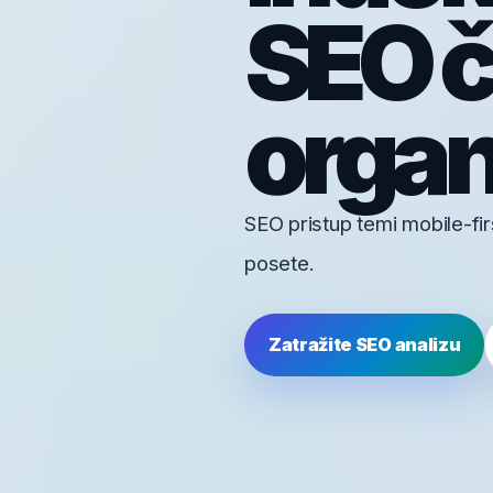
SEO č
organ
SEO pristup temi mobile-firs
posete.
Zatražite SEO analizu