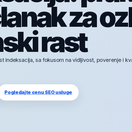
lanak za oz
ski rast
t indeksacija, sa fokusom na vidljivost, poverenje i kva
Pogledajte cenu SEO usluge