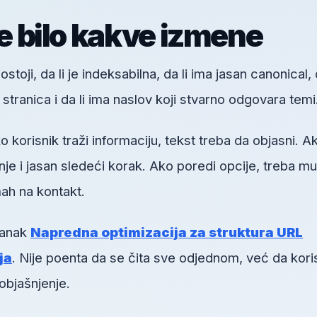
re bilo kakve izmene
toji, da li je indeksabilna, da li ima jasan canonical, d
h stranica i da li ima naslov koji stvarno odgovara temi
orisnik traži informaciju, tekst treba da objasni. A
je i jasan sledeći korak. Ako poredi opcije, treba mu
ah na kontakt.
lanak
Napredna optimizacija za struktura URL
ja
. Nije poenta da se čita sve odjednom, već da kori
objašnjenje.