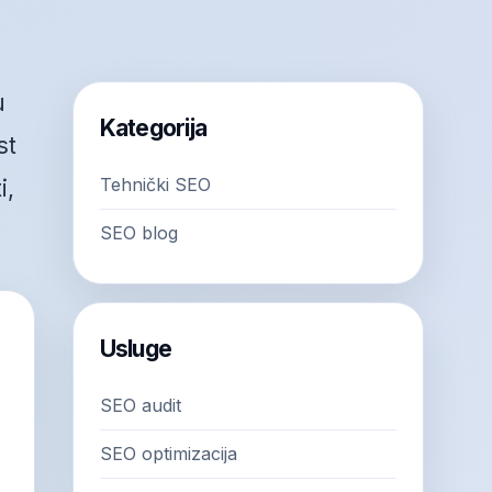
u
Kategorija
st
Tehnički SEO
i,
SEO blog
Usluge
SEO audit
SEO optimizacija