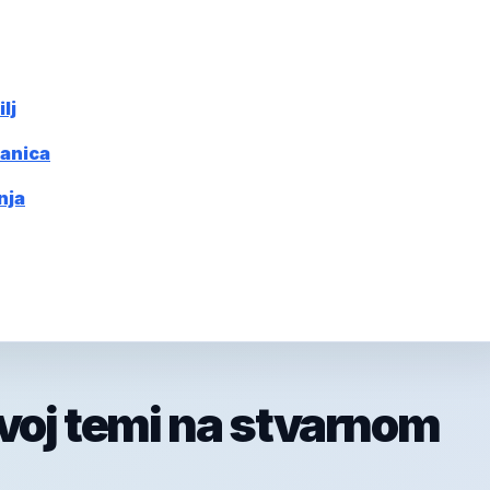
lj
ranica
nja
ovoj temi na stvarnom