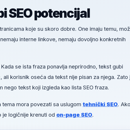
i SEO potencijal
 stranicama koje su skoro dobre. One imaju temu, mo
u, nemaju interne linkove, nemaju dovoljno konkretnih
 Kada se ista fraza ponavlja neprirodno, tekst gubi
li korisnik oseća da tekst nije pisan za njega. Zato 
m nego tekst koji izgleda kao lista SEO fraza.
va tema mora povezati sa uslugom
tehnički SEO
. Ako
 je logičnije krenuti od
on-page SEO
.