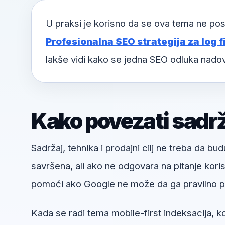
U praksi je korisno da se ova tema ne pos
Profesionalna SEO strategija za log fi
lakše vidi kako se jedna SEO odluka nado
Kako povezati sadržaj
Sadržaj, tehnika i prodajni cilj ne treba da bud
savršena, ali ako ne odgovara na pitanje kori
pomoći ako Google ne može da ga pravilno pr
Kada se radi tema mobile-first indeksacija, ko