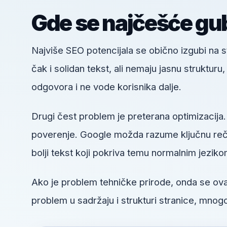
Gde se najčešće gub
Najviše SEO potencijala se obično izgubi na
čak i solidan tekst, ali nemaju jasnu struktur
odgovora i ne vode korisnika dalje.
Drugi čest problem je preterana optimizacija.
poverenje. Google možda razume ključnu reč, a
bolji tekst koji pokriva temu normalnim jeziko
Ako je problem tehničke prirode, onda se o
problem u sadržaju i strukturi stranice, mnogo