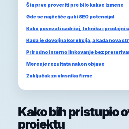
Šta prvo proveriti pre bilo kakve izmene
Gde se najčešće gubi SEO potencijal
Kako povezati sadržaj, tehniku i prodajni ci
Kada je dovoljna korekcija, a kada nova st
Prirodno interno linkovanje bez preteriva
Merenje rezultata nakon objave
Zaključak za vlasnika firme
Kako bih pristupio 
projektu