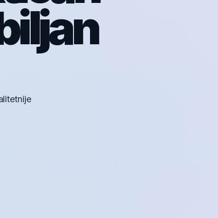
biljan
litetnije