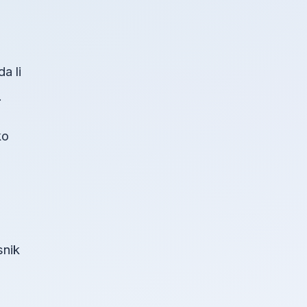
a li
.
ko
snik