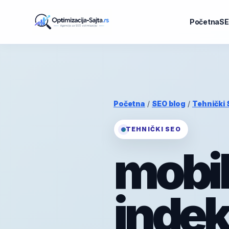
Početna
SE
Početna
/
SEO blog
/
Tehnički
TEHNIČKI SEO
mobil
indek