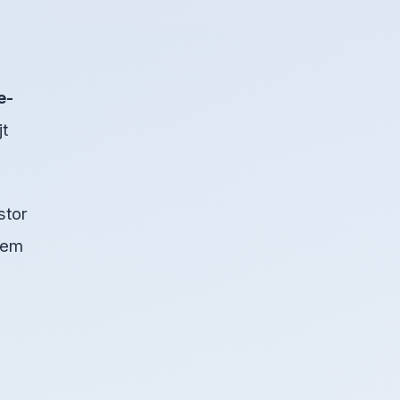
e-
t
stor
blem