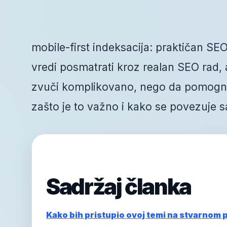
mobile-first indeksacija: praktičan SEO
vredi posmatrati kroz realan SEO rad, a 
zvuči komplikovano, nego da pomogne 
zašto je to važno i kako se povezuje s
Sadržaj članka
Kako bih pristupio ovoj temi na stvarnom 