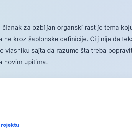
 članak za ozbiljan organski rast je tema koj
ne kroz šablonske definicije. Cilj nije da tek
vlasniku sajta da razume šta treba popravit
a novim upitima.
projektu