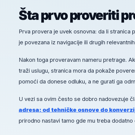
Šta prvo proveriti p
Prva provera je uvek osnovna: da li stranica pos
je povezana iz navigacije ili drugih relevantni
Nakon toga proveravam nameru pretrage. Ako k
traži uslugu, stranica mora da pokaže poveren
pomoći da donese odluku, a ne gurati ga odm
U vezi sa ovim često se dobro nadovezuje č
adresa: od tehničke osnove do konverzi
prirodno nastavi tamo gde mu treba dodatno 