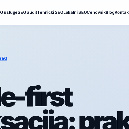
O usluge
SEO audit
Tehnički SEO
Lokalni SEO
Cenovnik
Blog
Kontak
 SEO
e-first
sacija: pra