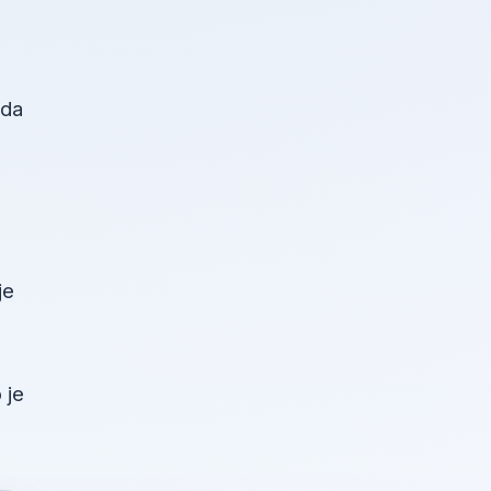
žda
je
 je