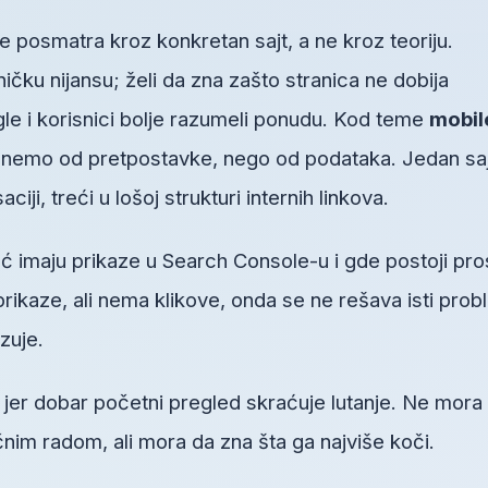
 posmatra kroz konkretan sajt, a ne kroz teoriju.
ičku nijansu; želi da zna zašto stranica ne dobija
gle i korisnici bolje razumeli ponudu. Kod teme
mobil
nemo od pretpostavke, nego od podataka. Jedan saj
ji, treći u lošoj strukturi internih linkova.
ć imaju prikaze u Search Console-u i gde postoji pro
prikaze, ali nema klikove, onda se ne rešava isti pro
zuje.
, jer dobar početni pregled skraćuje lutanje. Ne mora
im radom, ali mora da zna šta ga najviše koči.