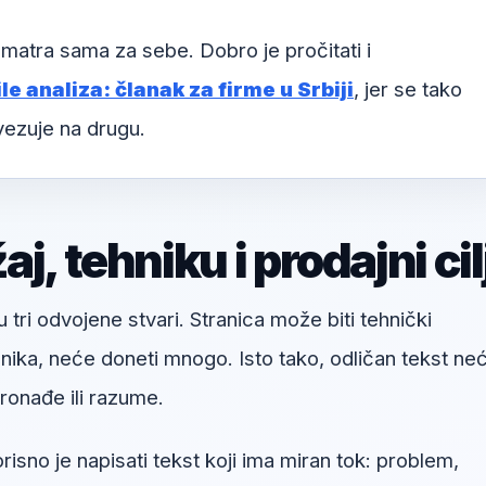
matra sama za sebe. Dobro je pročitati i
le analiza: članak za firme u Srbiji
, jer se tako
vezuje na drugu.
, tehniku i prodajni cil
u tri odvojene stvari. Stranica može biti tehnički
snika, neće doneti mnogo. Isto tako, odličan tekst ne
onađe ili razume.
risno je napisati tekst koji ima miran tok: problem,