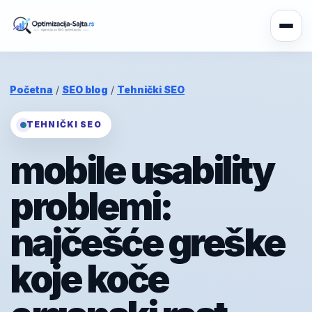
Početna
/
SEO blog
/
Tehnički SEO
TEHNIČKI SEO
mobile usability
problemi:
najčešće greške
koje koče