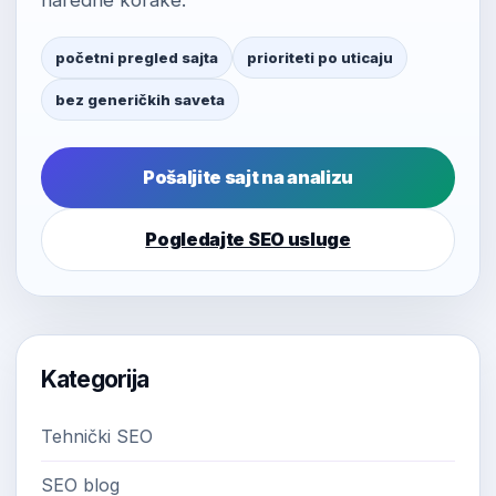
naredne korake.
početni pregled sajta
prioriteti po uticaju
bez generičkih saveta
Pošaljite sajt na analizu
Pogledajte SEO usluge
Kategorija
Tehnički SEO
SEO blog