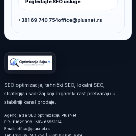
Pogledajte SEO usluge
+381 69 740 754
office@plusnet.rs
SEO optimizacija, tehnički SEO, lokalni SEO,
strategija i sadržaj koji organski rast pretvaraju u
stabilniji kanal prodaje.
Agencija za SEO optimizaciju PlusNet
PIB: 111629398 · MB: 65551314
Email: office@plusnet.rs
Tel: +381 69 740 754 | +381 63 695 999