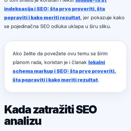
U tom smislu je koristan i tekst
mobile-first
indeksacija i SEO: šta prvo proveriti, šta
popraviti i kako meriti rezultat
, jer pokazuje kako
se pojedinačna SEO odluka uklapa u širu sliku.
Ako želite da povežete ovu temu sa širim
planom rada, koristan je i članak
lokalni
schema markup i SEO: šta prvo proveriti,
šta popraviti i kako meriti rezultat
.
Kada zatražiti SEO
analizu