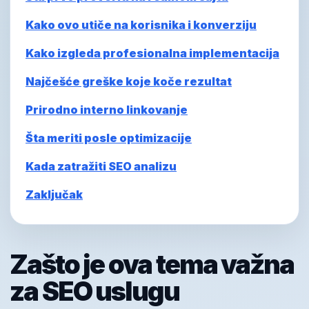
Kako ovo utiče na korisnika i konverziju
Kako izgleda profesionalna implementacija
Najčešće greške koje koče rezultat
Prirodno interno linkovanje
Šta meriti posle optimizacije
Kada zatražiti SEO analizu
Zaključak
Zašto je ova tema važna
za SEO uslugu