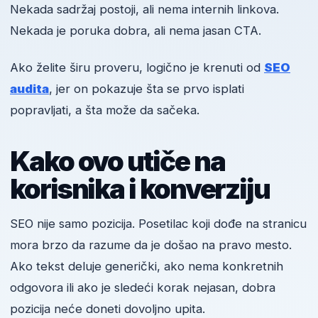
Nekada sadržaj postoji, ali nema internih linkova.
Nekada je poruka dobra, ali nema jasan CTA.
Ako želite širu proveru, logično je krenuti od
SEO
audita
, jer on pokazuje šta se prvo isplati
popravljati, a šta može da sačeka.
Kako ovo utiče na
korisnika i konverziju
SEO nije samo pozicija. Posetilac koji dođe na stranicu
mora brzo da razume da je došao na pravo mesto.
Ako tekst deluje generički, ako nema konkretnih
odgovora ili ako je sledeći korak nejasan, dobra
pozicija neće doneti dovoljno upita.