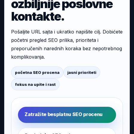
ozbiljnije poslovne
kontakte.
Pošaljite URL sajta i ukratko napišite cilj. Dobićete
početni pregled SEO prilika, prioriteta i
preporučenih narednih koraka bez nepotrebnog
komplikovanja.
početna SEO procena
jasni prioriteti
fokus na upite i rast
Zatražite besplatnu SEO procenu