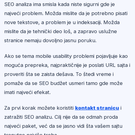
SEO analiza ima smisla kada niste sigurni gde je
najveći problem. Možda mislite da je potrebno pisati
nove tekstove, a problem je u indeksaciji. Možda
mislite da je tehnički deo loš, a zapravo uslužne
stranice nemaju dovoljno jasnu poruku.
Ako se tema mobile usability problemi pojavljuje kao
moguća prepreka, najpraktičnije je poslati URL sajta i
proveriti šta se zaista dešava. To štedi vreme i
pomaže da se SEO budžet usmeri tamo gde može
imati najveći efekat.
Za prvi korak možete koristiti
kontakt stranicu
i
zatražiti SEO analizu. Cilj nije da se odmah proda
najveći paket, već da se jasno vidi šta vašem sajtu