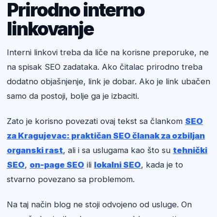
Prirodno interno
linkovanje
Interni linkovi treba da liče na korisne preporuke, ne
na spisak SEO zadataka. Ako čitalac prirodno treba
dodatno objašnjenje, link je dobar. Ako je link ubačen
samo da postoji, bolje ga je izbaciti.
Zato je korisno povezati ovaj tekst sa člankom
SEO
za Kragujevac: praktičan SEO članak za ozbiljan
organski rast
, ali i sa uslugama kao što su
tehnički
SEO
,
on-page SEO
ili
lokalni SEO
, kada je to
stvarno povezano sa problemom.
Na taj način blog ne stoji odvojeno od usluge. On