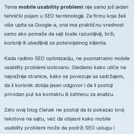
Tema
mobile usability problemi
nije samo još jedan
tehnički pojam u SEO terminologiji. Za firmu koja želi
više upita sa Google-a, ona ima praktičnu vrednost
samo ako pomaže da sajt bude razumljiviji, brži,
korisniji ili ubedljiviji za potencijalnog klijenta.
Kada radimo SEO optimizaciju, ne posmatramo mobile
usability problemi izolovano. Gledamo kako utiče na
najvažnije stranice, kako se povezuje sa sadržajem,
da li korisnik dobija jasan odgovor i da li postoji
prirodan put ka kontaktu ili zahtevu za analizu.
Zato ovaj blog članak ne postoji da bi pokazao broj
tekstova na sajtu, već da objasni kako mobile
usability problemi može da podrži SEO uslugu i