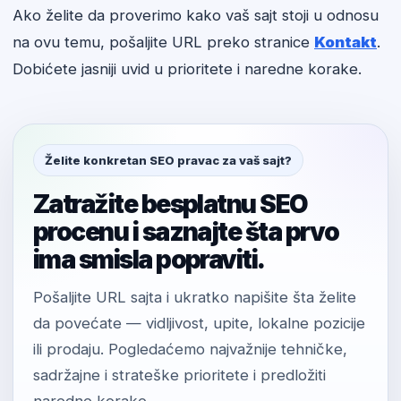
Ako želite da proverimo kako vaš sajt stoji u odnosu
na ovu temu, pošaljite URL preko stranice
Kontakt
.
Dobićete jasniji uvid u prioritete i naredne korake.
Želite konkretan SEO pravac za vaš sajt?
Zatražite besplatnu SEO
procenu i saznajte šta prvo
ima smisla popraviti.
Pošaljite URL sajta i ukratko napišite šta želite
da povećate — vidljivost, upite, lokalne pozicije
ili prodaju. Pogledaćemo najvažnije tehničke,
sadržajne i strateške prioritete i predložiti