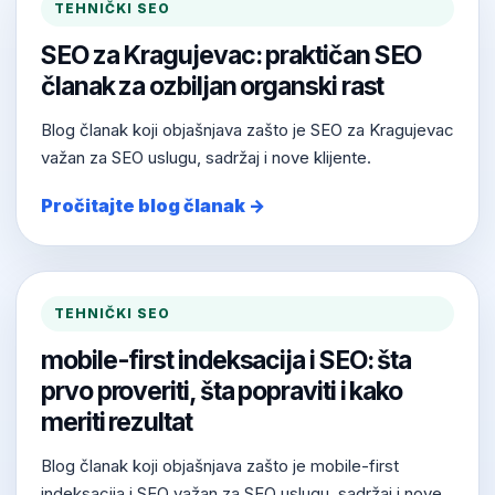
TEHNIČKI SEO
SEO za Kragujevac: praktičan SEO
članak za ozbiljan organski rast
Blog članak koji objašnjava zašto je SEO za Kragujevac
važan za SEO uslugu, sadržaj i nove klijente.
Pročitajte blog članak →
TEHNIČKI SEO
mobile-first indeksacija i SEO: šta
prvo proveriti, šta popraviti i kako
meriti rezultat
Blog članak koji objašnjava zašto je mobile-first
indeksacija i SEO važan za SEO uslugu, sadržaj i nove