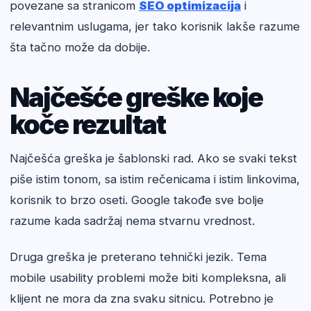
povezane sa stranicom
SEO optimizacija
i
relevantnim uslugama, jer tako korisnik lakše razume
šta tačno može da dobije.
Najčešće greške koje
koče rezultat
Najčešća greška je šablonski rad. Ako se svaki tekst
piše istim tonom, sa istim rečenicama i istim linkovima,
korisnik to brzo oseti. Google takođe sve bolje
razume kada sadržaj nema stvarnu vrednost.
Druga greška je preterano tehnički jezik. Tema
mobile usability problemi može biti kompleksna, ali
klijent ne mora da zna svaku sitnicu. Potrebno je