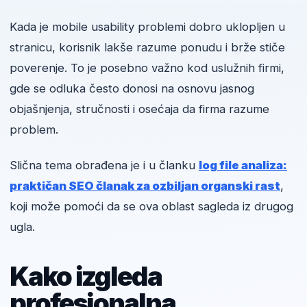
Kada je mobile usability problemi dobro uklopljen u
stranicu, korisnik lakše razume ponudu i brže stiče
poverenje. To je posebno važno kod uslužnih firmi,
gde se odluka često donosi na osnovu jasnog
objašnjenja, stručnosti i osećaja da firma razume
problem.
Slična tema obrađena je i u članku
log file analiza:
praktičan SEO članak za ozbiljan organski rast
,
koji može pomoći da se ova oblast sagleda iz drugog
ugla.
Kako izgleda
profesionalna