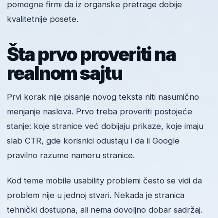
pomogne firmi da iz organske pretrage dobije
kvalitetnije posete.
Šta prvo proveriti na
realnom sajtu
Prvi korak nije pisanje novog teksta niti nasumično
menjanje naslova. Prvo treba proveriti postojeće
stanje: koje stranice već dobijaju prikaze, koje imaju
slab CTR, gde korisnici odustaju i da li Google
pravilno razume nameru stranice.
Kod teme mobile usability problemi često se vidi da
problem nije u jednoj stvari. Nekada je stranica
tehnički dostupna, ali nema dovoljno dobar sadržaj.