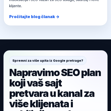
klijente.
Pročitajte blog članak →
Spremni za više upita iz Google pretrage?
Napravimo SEO plan
koji vaš sajt
pretvara u kanal za
više klijenata i