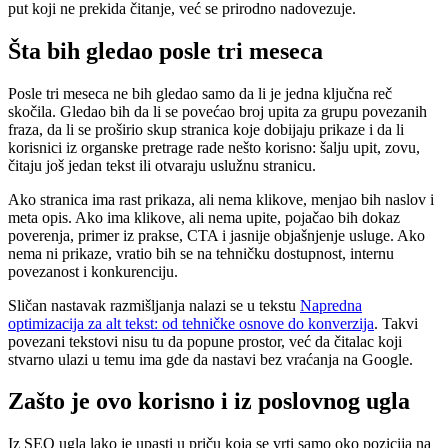
put koji ne prekida čitanje, već se prirodno nadovezuje.
Šta bih gledao posle tri meseca
Posle tri meseca ne bih gledao samo da li je jedna ključna reč
skočila. Gledao bih da li se povećao broj upita za grupu povezanih
fraza, da li se proširio skup stranica koje dobijaju prikaze i da li
korisnici iz organske pretrage rade nešto korisno: šalju upit, zovu,
čitaju još jedan tekst ili otvaraju uslužnu stranicu.
Ako stranica ima rast prikaza, ali nema klikove, menjao bih naslov i
meta opis. Ako ima klikove, ali nema upite, pojačao bih dokaz
poverenja, primer iz prakse, CTA i jasnije objašnjenje usluge. Ako
nema ni prikaze, vratio bih se na tehničku dostupnost, internu
povezanost i konkurenciju.
Sličan nastavak razmišljanja nalazi se u tekstu
Napredna
optimizacija za alt tekst: od tehničke osnove do konverzija
. Takvi
povezani tekstovi nisu tu da popune prostor, već da čitalac koji
stvarno ulazi u temu ima gde da nastavi bez vraćanja na Google.
Zašto je ovo korisno i iz poslovnog ugla
Iz SEO ugla lako je upasti u priču koja se vrti samo oko pozicija na