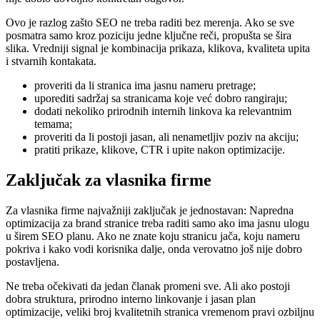
Ovo je razlog zašto SEO ne treba raditi bez merenja. Ako se sve
posmatra samo kroz poziciju jedne ključne reči, propušta se šira
slika. Vredniji signal je kombinacija prikaza, klikova, kvaliteta upita
i stvarnih kontakata.
proveriti da li stranica ima jasnu nameru pretrage;
uporediti sadržaj sa stranicama koje već dobro rangiraju;
dodati nekoliko prirodnih internih linkova ka relevantnim
temama;
proveriti da li postoji jasan, ali nenametljiv poziv na akciju;
pratiti prikaze, klikove, CTR i upite nakon optimizacije.
Zaključak za vlasnika firme
Za vlasnika firme najvažniji zaključak je jednostavan: Napredna
optimizacija za brand stranice treba raditi samo ako ima jasnu ulogu
u širem SEO planu. Ako ne znate koju stranicu jača, koju nameru
pokriva i kako vodi korisnika dalje, onda verovatno još nije dobro
postavljena.
Ne treba očekivati da jedan članak promeni sve. Ali ako postoji
dobra struktura, prirodno interno linkovanje i jasan plan
optimizacije, veliki broj kvalitetnih stranica vremenom pravi ozbiljnu