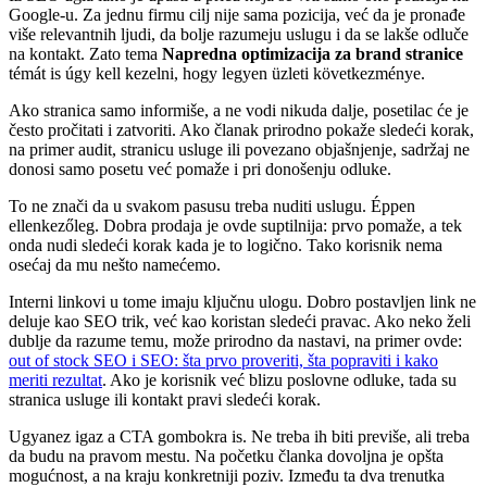
Google-u. Za jednu firmu cilj nije sama pozicija, već da je pronađe
više relevantnih ljudi, da bolje razumeju uslugu i da se lakše odluče
na kontakt. Zato tema
Napredna optimizacija za brand stranice
témát is úgy kell kezelni, hogy legyen üzleti következménye.
Ako stranica samo informiše, a ne vodi nikuda dalje, posetilac će je
često pročitati i zatvoriti. Ako članak prirodno pokaže sledeći korak,
na primer audit, stranicu usluge ili povezano objašnjenje, sadržaj ne
donosi samo posetu već pomaže i pri donošenju odluke.
To ne znači da u svakom pasusu treba nuditi uslugu. Éppen
ellenkezőleg. Dobra prodaja je ovde suptilnija: prvo pomaže, a tek
onda nudi sledeći korak kada je to logično. Tako korisnik nema
osećaj da mu nešto namećemo.
Interni linkovi u tome imaju ključnu ulogu. Dobro postavljen link ne
deluje kao SEO trik, već kao koristan sledeći pravac. Ako neko želi
dublje da razume temu, može prirodno da nastavi, na primer ovde:
out of stock SEO i SEO: šta prvo proveriti, šta popraviti i kako
meriti rezultat
. Ako je korisnik već blizu poslovne odluke, tada su
stranica usluge ili kontakt pravi sledeći korak.
Ugyanez igaz a CTA gombokra is. Ne treba ih biti previše, ali treba
da budu na pravom mestu. Na početku članka dovoljna je opšta
mogućnost, a na kraju konkretniji poziv. Između ta dva trenutka