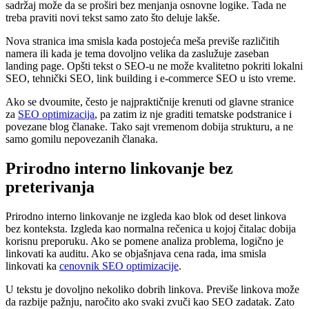
sadržaj može da se proširi bez menjanja osnovne logike. Tada ne
treba praviti novi tekst samo zato što deluje lakše.
Nova stranica ima smisla kada postojeća meša previše različitih
namera ili kada je tema dovoljno velika da zaslužuje zaseban
landing page. Opšti tekst o SEO-u ne može kvalitetno pokriti lokalni
SEO, tehnički SEO, link building i e-commerce SEO u isto vreme.
Ako se dvoumite, često je najpraktičnije krenuti od glavne stranice
za
SEO optimizacija
, pa zatim iz nje graditi tematske podstranice i
povezane blog članake. Tako sajt vremenom dobija strukturu, a ne
samo gomilu nepovezanih članaka.
Prirodno interno linkovanje bez
preterivanja
Prirodno interno linkovanje ne izgleda kao blok od deset linkova
bez konteksta. Izgleda kao normalna rečenica u kojoj čitalac dobija
korisnu preporuku. Ako se pomene analiza problema, logično je
linkovati ka auditu. Ako se objašnjava cena rada, ima smisla
linkovati ka
cenovnik SEO optimizacije
.
U tekstu je dovoljno nekoliko dobrih linkova. Previše linkova može
da razbije pažnju, naročito ako svaki zvuči kao SEO zadatak. Zato