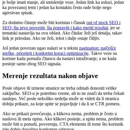
je bolje imati manje, ali smislenije veze. Jedan link ka usluzi, jedan
ka povezanoj temi i jedan ka kontaktu često rade bolje nego
agresivan spisak.
Za dodatno čitanje može biti koristan i članak
out of stock SEO i
SEO: šta prvo proveriti, šta popraviti i kako meriti rezultat
, jer se
tematski nastavlja na ovu oblast. Ako čitalac želi još detalja, takav
link je prirodan. Ako ne želi, tekst i dalje ostaje čitljiv.
Još jedan povezan ugao nalazi se u tekstu
pagination: najčešće
greške, prioriteti i konkretni koraci optimizacije
. Takve veze su
korisne kada pomažu čitaocu da nastavi istraživanje, a ne kada
postoje samo zbog SEO signala.
Merenje rezultata nakon objave
Posle objave ili izmene stranice ne treba odmah donositi velike
zaključke. SEO-u je potrebno vreme, ali to ne znači da treba čekati
naslepo. Već posle nekoliko nedelja može se videti da li stranica
dobija prikaze, za koje upite se pojavljuje i da li se CTR pomera.
Ako se prikazi povećavaju, a klikova nema, problem je često u
naslovu ili meta opisu. Ako klikovi postoje, a upita nema, problem
može biti u ponudi, poverenju, CTA elementu ili tome što korisnik
nije dobio dovoljno konkretan odgovor.