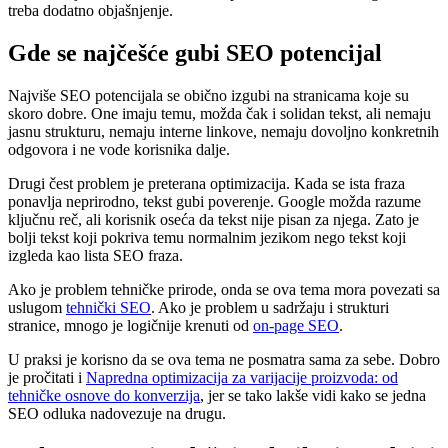
treba dodatno objašnjenje.
Gde se najčešće gubi SEO potencijal
Najviše SEO potencijala se obično izgubi na stranicama koje su
skoro dobre. One imaju temu, možda čak i solidan tekst, ali nemaju
jasnu strukturu, nemaju interne linkove, nemaju dovoljno konkretnih
odgovora i ne vode korisnika dalje.
Drugi čest problem je preterana optimizacija. Kada se ista fraza
ponavlja neprirodno, tekst gubi poverenje. Google možda razume
ključnu reč, ali korisnik oseća da tekst nije pisan za njega. Zato je
bolji tekst koji pokriva temu normalnim jezikom nego tekst koji
izgleda kao lista SEO fraza.
Ako je problem tehničke prirode, onda se ova tema mora povezati sa
uslugom
tehnički SEO
. Ako je problem u sadržaju i strukturi
stranice, mnogo je logičnije krenuti od
on-page SEO
.
U praksi je korisno da se ova tema ne posmatra sama za sebe. Dobro
je pročitati i
Napredna optimizacija za varijacije proizvoda: od
tehničke osnove do konverzija
, jer se tako lakše vidi kako se jedna
SEO odluka nadovezuje na drugu.