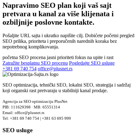
Napravimo SEO plan koji vaš sajt
pretvara u kanal za
više klijenata i
ozbiljnije poslovne kontakte.
Pošaljite URL sajta i ukratko napišite cilj. Dobićete početni pregled
SEO prilika, prioriteta i preporučenih narednih koraka bez
nepotrebnog komplikovanja.
početna SEO procena
jasni prioriteti
fokus na upite i rast
Zatražite besplatnu SEO procenu
Pogledajte SEO usluge
+381 69 740 754
office@plusnet.rs
SEO optimizacija, tehnički SEO, lokalni SEO, strategija i sadržaj
koji organski rast pretvaraju u stabilniji kanal prodaje.
Agencija za SEO optimizaciju PlusNet
PIB: 111629398 · MB: 65551314
Email: office@plusnet.rs
Tel: +381 69 740 754 | +381 63 695 999
SEO usluge