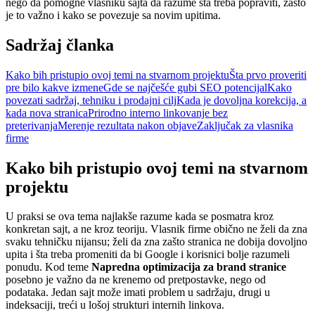
nego da pomogne vlasniku sajta da razume šta treba popraviti, zašto
je to važno i kako se povezuje sa novim upitima.
Sadržaj članka
Kako bih pristupio ovoj temi na stvarnom projektu
Šta prvo proveriti
pre bilo kakve izmene
Gde se najčešće gubi SEO potencijal
Kako
povezati sadržaj, tehniku i prodajni cilj
Kada je dovoljna korekcija, a
kada nova stranica
Prirodno interno linkovanje bez
preterivanja
Merenje rezultata nakon objave
Zaključak za vlasnika
firme
Kako bih pristupio ovoj temi na stvarnom
projektu
U praksi se ova tema najlakše razume kada se posmatra kroz
konkretan sajt, a ne kroz teoriju. Vlasnik firme obično ne želi da zna
svaku tehničku nijansu; želi da zna zašto stranica ne dobija dovoljno
upita i šta treba promeniti da bi Google i korisnici bolje razumeli
ponudu. Kod teme
Napredna optimizacija za brand stranice
posebno je važno da ne krenemo od pretpostavke, nego od
podataka. Jedan sajt može imati problem u sadržaju, drugi u
indeksaciji, treći u lošoj strukturi internih linkova.