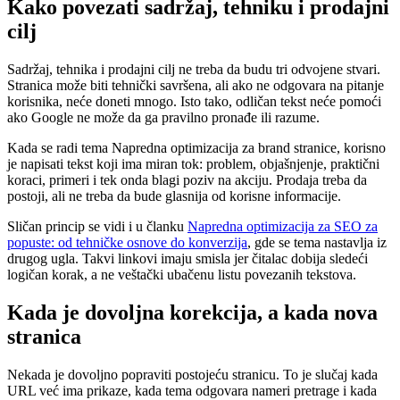
Kako povezati sadržaj, tehniku i prodajni
cilj
Sadržaj, tehnika i prodajni cilj ne treba da budu tri odvojene stvari.
Stranica može biti tehnički savršena, ali ako ne odgovara na pitanje
korisnika, neće doneti mnogo. Isto tako, odličan tekst neće pomoći
ako Google ne može da ga pravilno pronađe ili razume.
Kada se radi tema Napredna optimizacija za brand stranice, korisno
je napisati tekst koji ima miran tok: problem, objašnjenje, praktični
koraci, primeri i tek onda blagi poziv na akciju. Prodaja treba da
postoji, ali ne treba da bude glasnija od korisne informacije.
Sličan princip se vidi i u članku
Napredna optimizacija za SEO za
popuste: od tehničke osnove do konverzija
, gde se tema nastavlja iz
drugog ugla. Takvi linkovi imaju smisla jer čitalac dobija sledeći
logičan korak, a ne veštački ubačenu listu povezanih tekstova.
Kada je dovoljna korekcija, a kada nova
stranica
Nekada je dovoljno popraviti postojeću stranicu. To je slučaj kada
URL već ima prikaze, kada tema odgovara nameri pretrage i kada