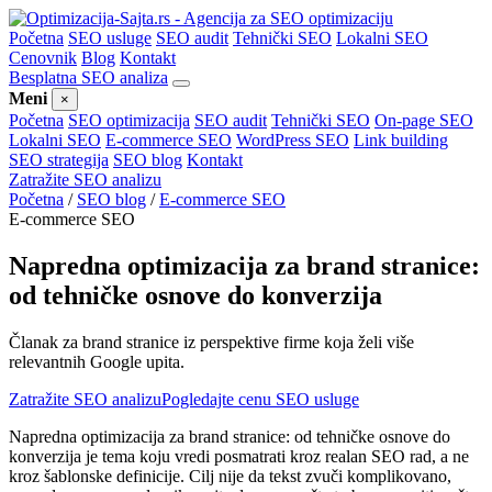
Početna
SEO usluge
SEO audit
Tehnički SEO
Lokalni SEO
Cenovnik
Blog
Kontakt
Besplatna SEO analiza
Meni
×
Početna
SEO optimizacija
SEO audit
Tehnički SEO
On-page SEO
Lokalni SEO
E-commerce SEO
WordPress SEO
Link building
SEO strategija
SEO blog
Kontakt
Zatražite SEO analizu
Početna
/
SEO blog
/
E-commerce SEO
E-commerce SEO
Napredna optimizacija za brand stranice:
od tehničke osnove do konverzija
Članak za brand stranice iz perspektive firme koja želi više
relevantnih Google upita.
Zatražite SEO analizu
Pogledajte cenu SEO usluge
Napredna optimizacija za brand stranice: od tehničke osnove do
konverzija je tema koju vredi posmatrati kroz realan SEO rad, a ne
kroz šablonske definicije. Cilj nije da tekst zvuči komplikovano,