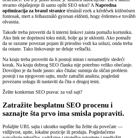
stvarno objašnjenje ili samo opšti SEO tekst? A
Napredna
optimizacija za brand stranice
témánál ezek a kérdések különösen
fontosak, mert a felhasználó gyorsan eldönti, hogy érdemes-e tovább
olvasnia.
Takođe treba proveriti da li interni linkovi zaista pomažu korisniku.
Ako link ne doprinosi toku misli, bolje ga je ukloniti. Ako pomaže
da se razume povezan pojam ili prirodno vodi ka usluzi, onda treba
da ostane. Tako linkovanje ne deluje veštački.
Na kraju treba proveriti da li postoji miran i nenametljiv sledeći
korak. Na kraju dobrog SEO članka nije potrebno veliko obećanje.
Dovoljno je da bude jasno: ako čitalac sumnja da sličan problem
postoji i na njegovom sajtu, može zatražiti analizu, pogledati
povezanu uslugu ili nastaviti da čita o drugoj temi.
Želite konkretan SEO pravac za vaš sajt?
Zatražite besplatnu SEO procenu i
saznajte šta prvo ima smisla popraviti.
Pošaljite URL sajta i ukratko napišite šta želite da povećate —
vidljivost, upite, lokalne pozicije ili prodaju. Pogledaćemo
najvažnije tehničke, sadržajne i strateške prioritete i predložiti