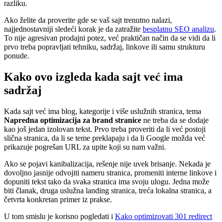
razliku.
Ako želite da proverite gde se vaš sajt trenutno nalazi,
najjednostavniji sledeći korak je da zatražite
besplatnu SEO analizu
.
To nije agresivan prodajni potez, već praktičan način da se vidi da li
prvo treba popravljati tehniku, sadržaj, linkove ili samu strukturu
ponude.
Kako ovo izgleda kada sajt već ima
sadržaj
Kada sajt već ima blog, kategorije i više uslužnih stranica, tema
Napredna optimizacija za brand stranice
ne treba da se dodaje
kao još jedan izolovan tekst. Prvo treba proveriti da li već postoji
slična stranica, da li se teme preklapaju i da li Google možda već
prikazuje pogrešan URL za upite koji su nam važni.
Ako se pojavi kanibalizacija, rešenje nije uvek brisanje. Nekada je
dovoljno jasnije odvojiti nameru stranica, promeniti interne linkove i
dopuniti tekst tako da svaka stranica ima svoju ulogu. Jedna može
biti članak, druga uslužna landing stranica, treća lokalna stranica, a
četvrta konkretan primer iz prakse.
U tom smislu je korisno pogledati i
Kako optimizovati 301 redirect