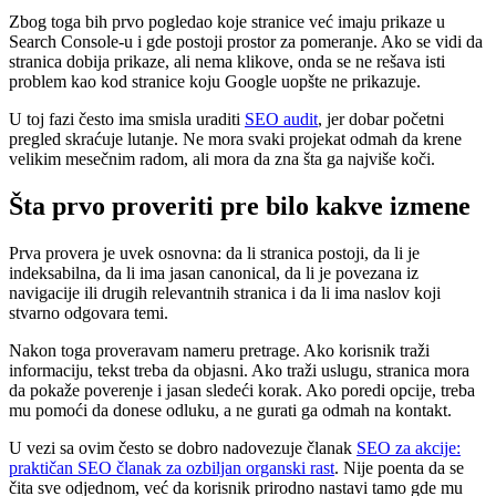
Zbog toga bih prvo pogledao koje stranice već imaju prikaze u
Search Console-u i gde postoji prostor za pomeranje. Ako se vidi da
stranica dobija prikaze, ali nema klikove, onda se ne rešava isti
problem kao kod stranice koju Google uopšte ne prikazuje.
U toj fazi često ima smisla uraditi
SEO audit
, jer dobar početni
pregled skraćuje lutanje. Ne mora svaki projekat odmah da krene
velikim mesečnim radom, ali mora da zna šta ga najviše koči.
Šta prvo proveriti pre bilo kakve izmene
Prva provera je uvek osnovna: da li stranica postoji, da li je
indeksabilna, da li ima jasan canonical, da li je povezana iz
navigacije ili drugih relevantnih stranica i da li ima naslov koji
stvarno odgovara temi.
Nakon toga proveravam nameru pretrage. Ako korisnik traži
informaciju, tekst treba da objasni. Ako traži uslugu, stranica mora
da pokaže poverenje i jasan sledeći korak. Ako poredi opcije, treba
mu pomoći da donese odluku, a ne gurati ga odmah na kontakt.
U vezi sa ovim često se dobro nadovezuje članak
SEO za akcije:
praktičan SEO članak za ozbiljan organski rast
. Nije poenta da se
čita sve odjednom, već da korisnik prirodno nastavi tamo gde mu