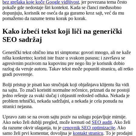
bez grešaka koje koče Google vidljivost
, jer povezana tema često
pokaže gde nedostaje širi kontekst. Kada se članci međusobno
dopunjuju, korisnik ne oseća da ga guramo kroz sajt, već da mu
pomažemo da razume temu korak po korak.
Kako izbeći tekst koji liči na generički
SEO sadržaj
Generički tekst obično ima tri simptoma: govori mnogo, ali ne kaže
ništa konkretno; koristi iste fraze u svakom pasusu; i završava se
agresivnim pozivom na kupovinu pre nego što je korisnik dobio
razlog da veruje autoru. Takav tekst može popuniti stranicu, ali retko
gradi poverenje.
Bolji pristup je pisati kao stručnjak koji objašnjava klijentu šta vidi
na sajtu. To znači koristiti normalne rečenice, priznati da ne postoji
jedno rešenje za svaki slučaj i objasniti redosled odluka. Nekada je
problem tehnički, nekada sadržajni, a nekada je cela ponuda na
stranici nejasna.
Upravo zato se na ovom sajtu poziv na uslugu pojavljuje mirnije.
Ako neko želi dublji pregled, može krenuti od
SEO audit
. Ako želi
da razume okvir ulaganja, tu je
cenovnik SEO optimizacije
. Ako
samo želi prvi komentar, dovoljna je
kontakt stranicu
. To je prodajni