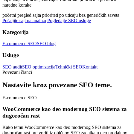
naredne korake.
početni pregled sajta
prioriteti po uticaju
bez generičkih saveta
Pošaljite sajt na analizu
Pogledajte SEO usluge
Kategorija
E-commerce SEO
SEO blog
Usluge
SEO audit
SEO optimizacija
Tehnički SEO
Kontakt
Povezani članci
Nastavite kroz povezane SEO teme.
E-commerce SEO
WooCommerce kao deo modernog SEO sistema za
dugoročan rast
Kako temu WooCommerce kao deo modernog SEO sistema za
dugoročan rast pretvoriti iz običnog SEO zadatka u deo prodajnog