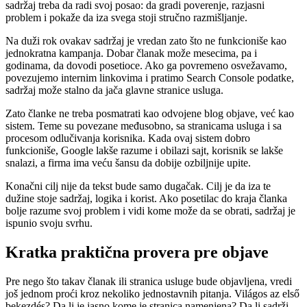
sadržaj treba da radi svoj posao: da gradi poverenje, razjasni
problem i pokaže da iza svega stoji stručno razmišljanje.
Na duži rok ovakav sadržaj je vredan zato što ne funkcioniše kao
jednokratna kampanja. Dobar članak može mesecima, pa i
godinama, da dovodi posetioce. Ako ga povremeno osvežavamo,
povezujemo internim linkovima i pratimo Search Console podatke,
sadržaj može stalno da jača glavne stranice usluga.
Zato članke ne treba posmatrati kao odvojene blog objave, već kao
sistem. Teme su povezane međusobno, sa stranicama usluga i sa
procesom odlučivanja korisnika. Kada ovaj sistem dobro
funkcioniše, Google lakše razume i obilazi sajt, korisnik se lakše
snalazi, a firma ima veću šansu da dobije ozbiljnije upite.
Konačni cilj nije da tekst bude samo dugačak. Cilj je da iza te
dužine stoje sadržaj, logika i korist. Ako posetilac do kraja članka
bolje razume svoj problem i vidi kome može da se obrati, sadržaj je
ispunio svoju svrhu.
Kratka praktična provera pre objave
Pre nego što takav članak ili stranica usluge bude objavljena, vredi
još jednom proći kroz nekoliko jednostavnih pitanja. Világos az első
bekezdés? Da li je jasno kome je stranica namenjena? Da li sadrži