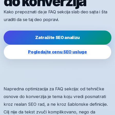
do konverzija
Kako prepoznati da je FAQ sekcija slab deo sajta i šta
uraditi da se taj deo popravi.
Zatražite SEO analizu
Pogledajte cenu SEO usluge
Napredna optimizacija za FAQ sekcija: od tehničke
osnove do konverzija je tema koju vredi posmatrati
kroz realan SEO rad, a ne kroz šablonske definicije.
Cilj nije da tekst zvuči komplikovano, nego da