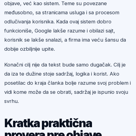
objave, već kao sistem. Teme su povezane
međusobno, sa stranicama usluga i sa procesom
odlučivanja korisnika. Kada ovaj sistem dobro
funkcioniše, Google lakše razume i obilazi sajt,
korisnik se lakše snalazi, a firma ima veću šansu da
dobije ozbiljnije upite.
Konačni cilj nije da tekst bude samo dugačak. Cilj je
da iza te dužine stoje sadržaj, logika i korist. Ako
posetilac do kraja članka bolje razume svoj problem i
vidi kome može da se obrati, sadržaj je ispunio svoju
svrhu.
Kratka praktična
provera pre objave