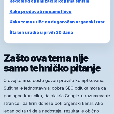
Redosled optimizacije koji ima smisla
Kako prodavati nenametljivo
Kako tema utiče na dugoročan organski rast
Šta bih uradio u prvih 30 dana
Zašto ova tema nije
samo tehničko pitanje
O ovoj temi se često govori previše komplikovano.
Suština je jednostavnija: dobra SEO odluka mora da
pomogne korisniku, da olakša Google-u razumevanje
stranice i da firmi donese bolji organski kanal. Ako
jedan od ta tri dela nedostaje, rezultat je obično