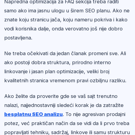
Napredna optimizacija za FAQ sekcija treba raditi
samo ako ima jasnu ulogu u širem SEO planu. Ako ne
znate koju stranicu jača, koju nameru pokriva i kako
vodi korisnika dalje, onda verovatno još nije dobro
postavljena.
Ne treba očekivati da jedan članak promeni sve. Ali
ako postoji dobra struktura, prirodno interno
linkovanje i jasan plan optimizacije, veliki broj
kvalitetnih stranica vremenom pravi ozbiljnu razliku.
Ako želite da proverite gde se vaš sajt trenutno
nalazi, najjednostavniji sledeći korak je da zatražite
besplatnu SEO analizu
. To nije agresivan prodajni
potez, već praktičan način da se vidi da li prvo treba
popravljati tehniku, sadržaj, linkove ili samu strukturu