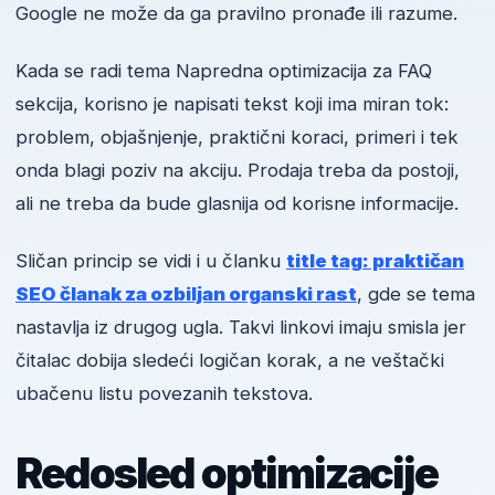
Google ne može da ga pravilno pronađe ili razume.
Kada se radi tema Napredna optimizacija za FAQ
sekcija, korisno je napisati tekst koji ima miran tok:
problem, objašnjenje, praktični koraci, primeri i tek
onda blagi poziv na akciju. Prodaja treba da postoji,
ali ne treba da bude glasnija od korisne informacije.
Sličan princip se vidi i u članku
title tag: praktičan
SEO članak za ozbiljan organski rast
, gde se tema
nastavlja iz drugog ugla. Takvi linkovi imaju smisla jer
čitalac dobija sledeći logičan korak, a ne veštački
ubačenu listu povezanih tekstova.
Redosled optimizacije