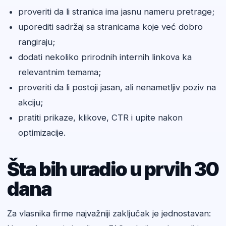
proveriti da li stranica ima jasnu nameru pretrage;
uporediti sadržaj sa stranicama koje već dobro
rangiraju;
dodati nekoliko prirodnih internih linkova ka
relevantnim temama;
proveriti da li postoji jasan, ali nenametljiv poziv na
akciju;
pratiti prikaze, klikove, CTR i upite nakon
optimizacije.
Šta bih uradio u prvih 30
dana
Za vlasnika firme najvažniji zaključak je jednostavan: