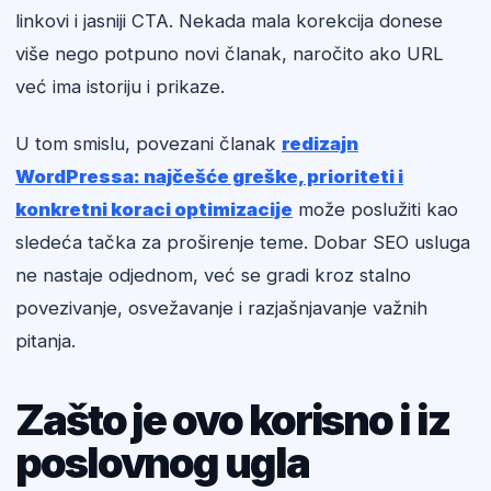
linkovi i jasniji CTA. Nekada mala korekcija donese
više nego potpuno novi članak, naročito ako URL
već ima istoriju i prikaze.
U tom smislu, povezani članak
redizajn
WordPressa: najčešće greške, prioriteti i
konkretni koraci optimizacije
može poslužiti kao
sledeća tačka za proširenje teme. Dobar SEO usluga
ne nastaje odjednom, već se gradi kroz stalno
povezivanje, osvežavanje i razjašnjavanje važnih
pitanja.
Zašto je ovo korisno i iz
poslovnog ugla