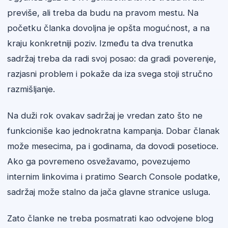
previše, ali treba da budu na pravom mestu. Na
početku članka dovoljna je opšta mogućnost, a na
kraju konkretniji poziv. Između ta dva trenutka
sadržaj treba da radi svoj posao: da gradi poverenje,
razjasni problem i pokaže da iza svega stoji stručno
razmišljanje.
Na duži rok ovakav sadržaj je vredan zato što ne
funkcioniše kao jednokratna kampanja. Dobar članak
može mesecima, pa i godinama, da dovodi posetioce.
Ako ga povremeno osvežavamo, povezujemo
internim linkovima i pratimo Search Console podatke,
sadržaj može stalno da jača glavne stranice usluga.
Zato članke ne treba posmatrati kao odvojene blog