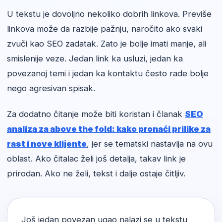
U tekstu je dovoljno nekoliko dobrih linkova. Previše
linkova može da razbije pažnju, naročito ako svaki
zvuči kao SEO zadatak. Zato je bolje imati manje, ali
smislenije veze. Jedan link ka usluzi, jedan ka
povezanoj temi i jedan ka kontaktu često rade bolje
nego agresivan spisak.
Za dodatno čitanje može biti koristan i članak
SEO
analiza za above the fold: kako pronaći prilike za
rast i nove klijente
, jer se tematski nastavlja na ovu
oblast. Ako čitalac želi još detalja, takav link je
prirodan. Ako ne želi, tekst i dalje ostaje čitljiv.
Još jedan povezan ugao nalazi se u tekstu