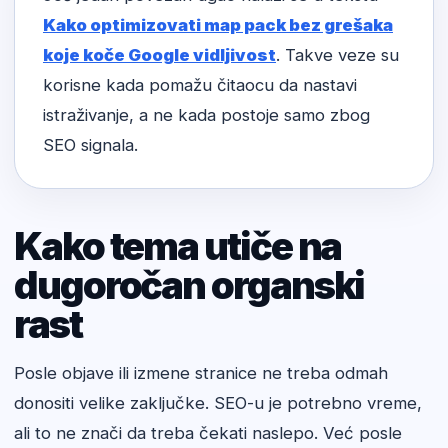
Kako optimizovati map pack bez grešaka
koje koče Google vidljivost
. Takve veze su
korisne kada pomažu čitaocu da nastavi
istraživanje, a ne kada postoje samo zbog
SEO signala.
Kako tema utiče na
dugoročan organski
rast
Posle objave ili izmene stranice ne treba odmah
donositi velike zaključke. SEO-u je potrebno vreme,
ali to ne znači da treba čekati naslepo. Već posle