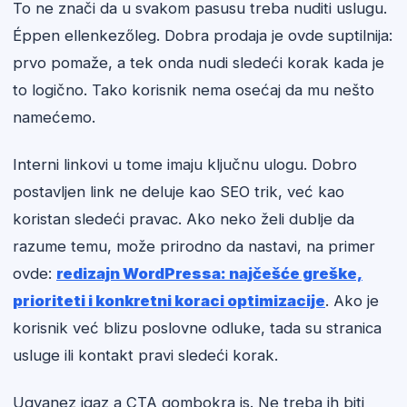
To ne znači da u svakom pasusu treba nuditi uslugu.
Éppen ellenkezőleg. Dobra prodaja je ovde suptilnija:
prvo pomaže, a tek onda nudi sledeći korak kada je
to logično. Tako korisnik nema osećaj da mu nešto
namećemo.
Interni linkovi u tome imaju ključnu ulogu. Dobro
postavljen link ne deluje kao SEO trik, već kao
koristan sledeći pravac. Ako neko želi dublje da
razume temu, može prirodno da nastavi, na primer
ovde:
redizajn WordPressa: najčešće greške,
prioriteti i konkretni koraci optimizacije
. Ako je
korisnik već blizu poslovne odluke, tada su stranica
usluge ili kontakt pravi sledeći korak.
Ugyanez igaz a CTA gombokra is. Ne treba ih biti