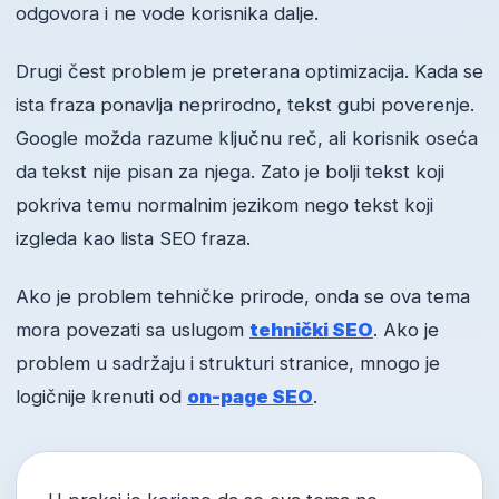
odgovora i ne vode korisnika dalje.
Drugi čest problem je preterana optimizacija. Kada se
ista fraza ponavlja neprirodno, tekst gubi poverenje.
Google možda razume ključnu reč, ali korisnik oseća
da tekst nije pisan za njega. Zato je bolji tekst koji
pokriva temu normalnim jezikom nego tekst koji
izgleda kao lista SEO fraza.
Ako je problem tehničke prirode, onda se ova tema
mora povezati sa uslugom
tehnički SEO
. Ako je
problem u sadržaju i strukturi stranice, mnogo je
logičnije krenuti od
on-page SEO
.