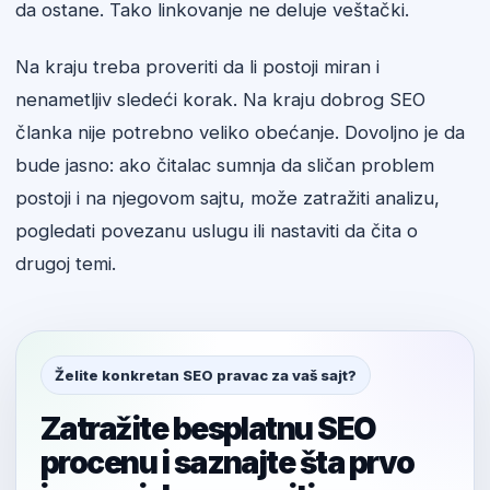
da ostane. Tako linkovanje ne deluje veštački.
Na kraju treba proveriti da li postoji miran i
nenametljiv sledeći korak. Na kraju dobrog SEO
članka nije potrebno veliko obećanje. Dovoljno je da
bude jasno: ako čitalac sumnja da sličan problem
postoji i na njegovom sajtu, može zatražiti analizu,
pogledati povezanu uslugu ili nastaviti da čita o
drugoj temi.
Želite konkretan SEO pravac za vaš sajt?
Zatražite besplatnu SEO
procenu i saznajte šta prvo