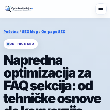
Početna
/
SEO blog
/
On-page SEO
ON-PAGE SEO
Napredna
optimizacija za
FAQ sekcija: od
tehničke osnove