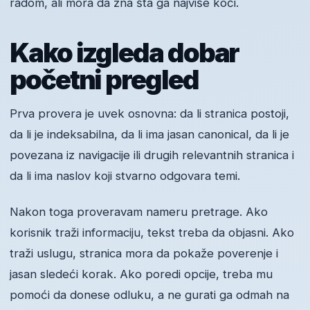
radom, ali mora da zna šta ga najviše koči.
Kako izgleda dobar
početni pregled
Prva provera je uvek osnovna: da li stranica postoji,
da li je indeksabilna, da li ima jasan canonical, da li je
povezana iz navigacije ili drugih relevantnih stranica i
da li ima naslov koji stvarno odgovara temi.
Nakon toga proveravam nameru pretrage. Ako
korisnik traži informaciju, tekst treba da objasni. Ako
traži uslugu, stranica mora da pokaže poverenje i
jasan sledeći korak. Ako poredi opcije, treba mu
pomoći da donese odluku, a ne gurati ga odmah na