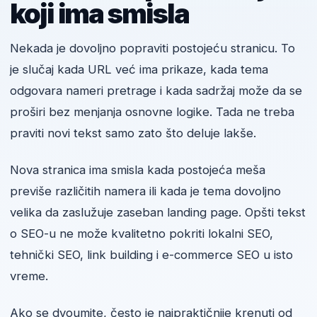
koji ima smisla
Nekada je dovoljno popraviti postojeću stranicu. To
je slučaj kada URL već ima prikaze, kada tema
odgovara nameri pretrage i kada sadržaj može da se
proširi bez menjanja osnovne logike. Tada ne treba
praviti novi tekst samo zato što deluje lakše.
Nova stranica ima smisla kada postojeća meša
previše različitih namera ili kada je tema dovoljno
velika da zaslužuje zaseban landing page. Opšti tekst
o SEO-u ne može kvalitetno pokriti lokalni SEO,
tehnički SEO, link building i e-commerce SEO u isto
vreme.
Ako se dvoumite, često je najpraktičnije krenuti od