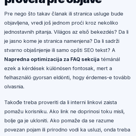
Pre nego što takav članak ili stranica usluge bude
objavljena, vredi još jednom proći kroz nekoliko
jednostavnih pitanja. Világos az első bekezdés? Da li
je jasno kome je stranica namenjena? Da li sadrži
stvarno objašnjenje ili samo opšti SEO tekst? A
Napredna optimizacija za FAQ sekcija
témánál
ezek a kérdések különösen fontosak, mert a
felhasználó gyorsan eldönti, hogy érdemes-e tovább
olvasnia.
Takođe treba proveriti da li interni linkovi zaista
pomažu korisniku. Ako link ne doprinosi toku misli,
bolje ga je ukloniti. Ako pomaže da se razume
povezan pojam ili prirodno vodi ka usluzi, onda treba