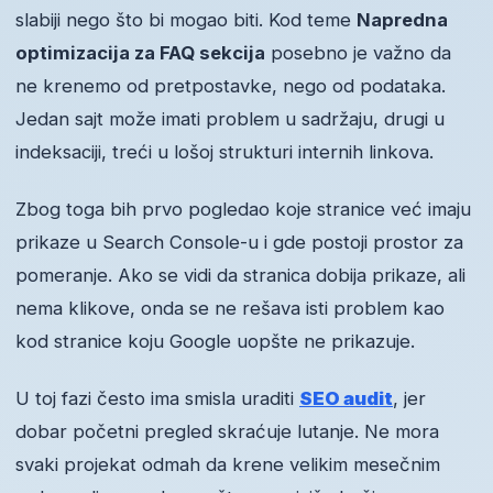
slabiji nego što bi mogao biti. Kod teme
Napredna
optimizacija za FAQ sekcija
posebno je važno da
ne krenemo od pretpostavke, nego od podataka.
Jedan sajt može imati problem u sadržaju, drugi u
indeksaciji, treći u lošoj strukturi internih linkova.
Zbog toga bih prvo pogledao koje stranice već imaju
prikaze u Search Console-u i gde postoji prostor za
pomeranje. Ako se vidi da stranica dobija prikaze, ali
nema klikove, onda se ne rešava isti problem kao
kod stranice koju Google uopšte ne prikazuje.
U toj fazi često ima smisla uraditi
SEO audit
, jer
dobar početni pregled skraćuje lutanje. Ne mora
svaki projekat odmah da krene velikim mesečnim