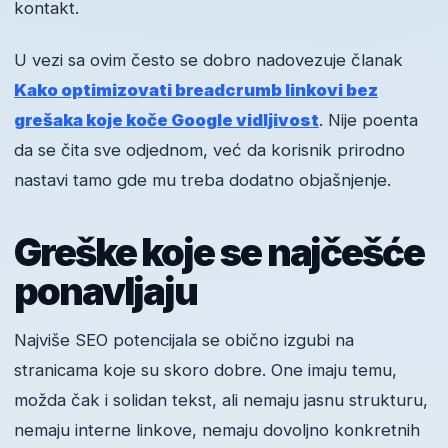
kontakt.
U vezi sa ovim često se dobro nadovezuje članak
Kako optimizovati breadcrumb linkovi bez
grešaka koje koče Google vidljivost
. Nije poenta
da se čita sve odjednom, već da korisnik prirodno
nastavi tamo gde mu treba dodatno objašnjenje.
Greške koje se najčešće
ponavljaju
Najviše SEO potencijala se obično izgubi na
stranicama koje su skoro dobre. One imaju temu,
možda čak i solidan tekst, ali nemaju jasnu strukturu,
nemaju interne linkove, nemaju dovoljno konkretnih