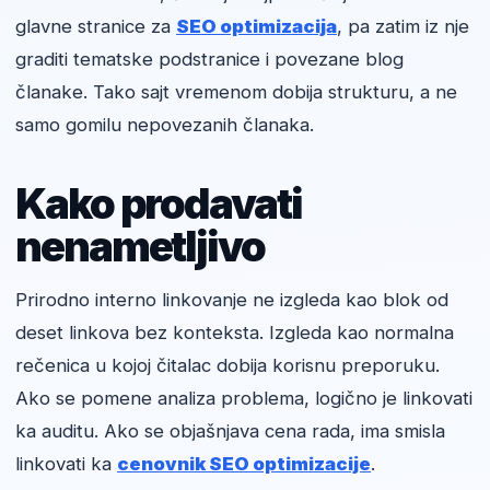
glavne stranice za
SEO optimizacija
, pa zatim iz nje
graditi tematske podstranice i povezane blog
članake. Tako sajt vremenom dobija strukturu, a ne
samo gomilu nepovezanih članaka.
Kako prodavati
nenametljivo
Prirodno interno linkovanje ne izgleda kao blok od
deset linkova bez konteksta. Izgleda kao normalna
rečenica u kojoj čitalac dobija korisnu preporuku.
Ako se pomene analiza problema, logično je linkovati
ka auditu. Ako se objašnjava cena rada, ima smisla
linkovati ka
cenovnik SEO optimizacije
.