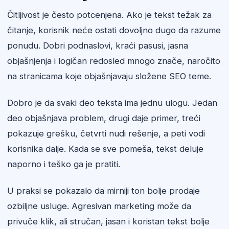
Čitljivost je često potcenjena. Ako je tekst težak za
čitanje, korisnik neće ostati dovoljno dugo da razume
ponudu. Dobri podnaslovi, kraći pasusi, jasna
objašnjenja i logičan redosled mnogo znače, naročito
na stranicama koje objašnjavaju složene SEO teme.
Dobro je da svaki deo teksta ima jednu ulogu. Jedan
deo objašnjava problem, drugi daje primer, treći
pokazuje grešku, četvrti nudi rešenje, a peti vodi
korisnika dalje. Kada se sve pomeša, tekst deluje
naporno i teško ga je pratiti.
U praksi se pokazalo da mirniji ton bolje prodaje
ozbiljne usluge. Agresivan marketing može da
privuče klik, ali stručan, jasan i koristan tekst bolje