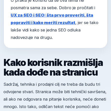
U praksi je korisno da se ova tema ne
posmatra sama za sebe. Dobro je pročitati i
UX za SEO i SEO: šta prvo proveriti, šta
popraviti i kako meriti rezultat
, jer se tako
lakše vidi kako se jedna SEO odluka
nadovezuje na drugu.
Kako korisnik razmišlja
kada dođe na stranicu
Sadržaj, tehnika i prodajni cilj ne treba da budu tri
odvojene stvari. Stranica može biti tehnički savršena,
ali ako ne odgovara na pitanje korisnika, neće doneti
mnogo. Isto tako, odličan tekst neće pomoći ako