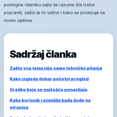
pomogne vlasniku sajta da razume šta treba
popraviti, zašto je to važno i kako se povezuje sa
novim upitima.
Sadržaj članka
Zašto ova tema nije samo tehničko pitanje
Kako izgleda dobar početni pregled
Greške koje se najčešće ponavljaju
Kako korisnik razmišlja kada dođe na
stranicu