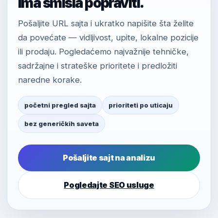
ima smisla popraviti.
Pošaljite URL sajta i ukratko napišite šta želite
da povećate — vidljivost, upite, lokalne pozicije
ili prodaju. Pogledaćemo najvažnije tehničke,
sadržajne i strateške prioritete i predložiti
naredne korake.
početni pregled sajta
prioriteti po uticaju
bez generičkih saveta
Pošaljite sajt na analizu
Pogledajte SEO usluge