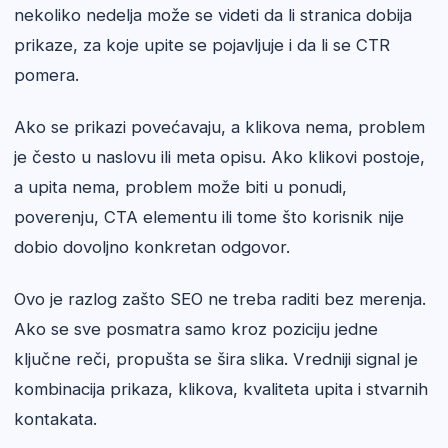
nekoliko nedelja može se videti da li stranica dobija
prikaze, za koje upite se pojavljuje i da li se CTR
pomera.
Ako se prikazi povećavaju, a klikova nema, problem
je često u naslovu ili meta opisu. Ako klikovi postoje,
a upita nema, problem može biti u ponudi,
poverenju, CTA elementu ili tome što korisnik nije
dobio dovoljno konkretan odgovor.
Ovo je razlog zašto SEO ne treba raditi bez merenja.
Ako se sve posmatra samo kroz poziciju jedne
ključne reči, propušta se šira slika. Vredniji signal je
kombinacija prikaza, klikova, kvaliteta upita i stvarnih
kontakata.