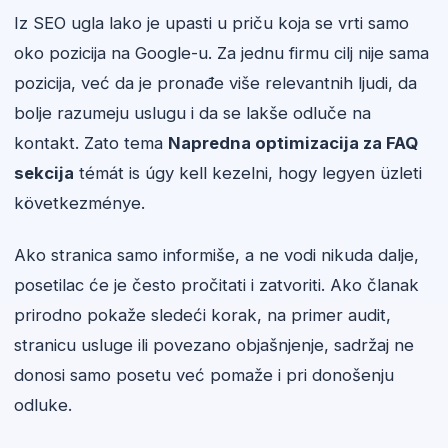
Iz SEO ugla lako je upasti u priču koja se vrti samo
oko pozicija na Google-u. Za jednu firmu cilj nije sama
pozicija, već da je pronađe više relevantnih ljudi, da
bolje razumeju uslugu i da se lakše odluče na
kontakt. Zato tema
Napredna optimizacija za FAQ
sekcija
témát is úgy kell kezelni, hogy legyen üzleti
következménye.
Ako stranica samo informiše, a ne vodi nikuda dalje,
posetilac će je često pročitati i zatvoriti. Ako članak
prirodno pokaže sledeći korak, na primer audit,
stranicu usluge ili povezano objašnjenje, sadržaj ne
donosi samo posetu već pomaže i pri donošenju
odluke.