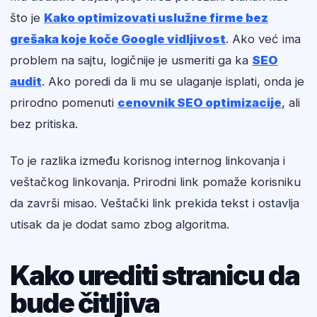
što je
Kako optimizovati uslužne firme bez
grešaka koje koče Google vidljivost
. Ako već ima
problem na sajtu, logičnije je usmeriti ga ka
SEO
audit
. Ako poredi da li mu se ulaganje isplati, onda je
prirodno pomenuti
cenovnik SEO optimizacije
, ali
bez pritiska.
To je razlika između korisnog internog linkovanja i
veštačkog linkovanja. Prirodni link pomaže korisniku
da završi misao. Veštački link prekida tekst i ostavlja
utisak da je dodat samo zbog algoritma.
Kako urediti stranicu da
bude čitljiva