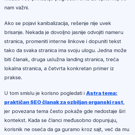
nam važni.
Ako se pojavi kanibalizacija, rešenje nije uvek
brisanje. Nekada je dovoljno jasnije odvojiti nameru
stranica, promeniti interne linkove i dopuniti tekst
tako da svaka stranica ima svoju ulogu. Jedna može
biti članak, druga uslužna landing stranica, treća
lokalna stranica, a četvrta konkretan primer iz
prakse.
U tom smislu je korisno pogledati i
Astra tema:
praktičan SEO članak za ozbiljan organski rast
,
jer povezana tema često pokaže gde nedostaje širi
kontekst. Kada se članci međusobno dopunjuju,
korisnik ne oseća da ga guramo kroz sajt, već da mu