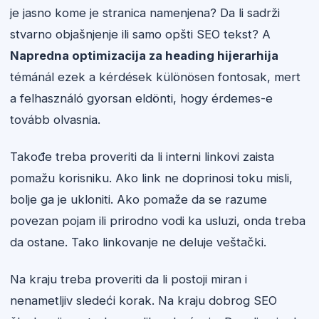
je jasno kome je stranica namenjena? Da li sadrži
stvarno objašnjenje ili samo opšti SEO tekst? A
Napredna optimizacija za heading hijerarhija
témánál ezek a kérdések különösen fontosak, mert
a felhasználó gyorsan eldönti, hogy érdemes-e
tovább olvasnia.
Takođe treba proveriti da li interni linkovi zaista
pomažu korisniku. Ako link ne doprinosi toku misli,
bolje ga je ukloniti. Ako pomaže da se razume
povezan pojam ili prirodno vodi ka usluzi, onda treba
da ostane. Tako linkovanje ne deluje veštački.
Na kraju treba proveriti da li postoji miran i
nenametljiv sledeći korak. Na kraju dobrog SEO