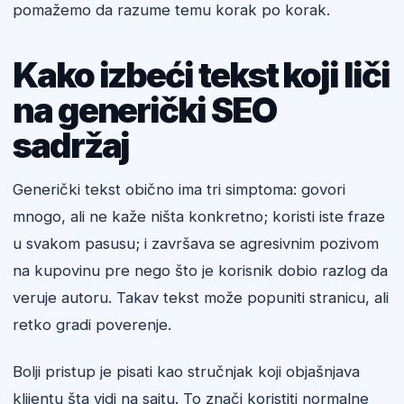
pomažemo da razume temu korak po korak.
Kako izbeći tekst koji liči
na generički SEO
sadržaj
Generički tekst obično ima tri simptoma: govori
mnogo, ali ne kaže ništa konkretno; koristi iste fraze
u svakom pasusu; i završava se agresivnim pozivom
na kupovinu pre nego što je korisnik dobio razlog da
veruje autoru. Takav tekst može popuniti stranicu, ali
retko gradi poverenje.
Bolji pristup je pisati kao stručnjak koji objašnjava
klijentu šta vidi na sajtu. To znači koristiti normalne