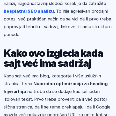
nalazi, najjednostavniji sledeći korak je da zatražite
besplatnu SEO analizu
. To nije agresivan prodajni
potez, već praktičan način da se vidi da li prvo treba
popravljati tehniku, sadržaj, linkove ili samu strukturu
ponude.
Kako ovo izgleda kada
sajt već ima sadržaj
Kada sajt već ima blog, kategorije i više uslužnih
stranica, tema
Napredna optimizacija za heading
hijerarhija
ne treba da se dodaje kao još jedan
izolovan tekst. Prvo treba proveriti da li već postoji
slična stranica, da li se teme preklapaju i da li Google
možda već prikazuje pogrešan URL za upite koji su