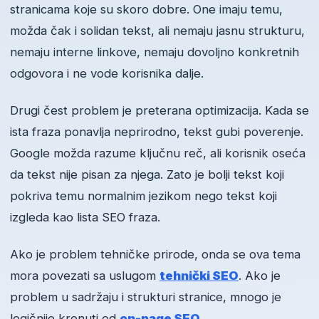
stranicama koje su skoro dobre. One imaju temu,
možda čak i solidan tekst, ali nemaju jasnu strukturu,
nemaju interne linkove, nemaju dovoljno konkretnih
odgovora i ne vode korisnika dalje.
Drugi čest problem je preterana optimizacija. Kada se
ista fraza ponavlja neprirodno, tekst gubi poverenje.
Google možda razume ključnu reč, ali korisnik oseća
da tekst nije pisan za njega. Zato je bolji tekst koji
pokriva temu normalnim jezikom nego tekst koji
izgleda kao lista SEO fraza.
Ako je problem tehničke prirode, onda se ova tema
mora povezati sa uslugom
tehnički SEO
. Ako je
problem u sadržaju i strukturi stranice, mnogo je
logičnije krenuti od
on-page SEO
.