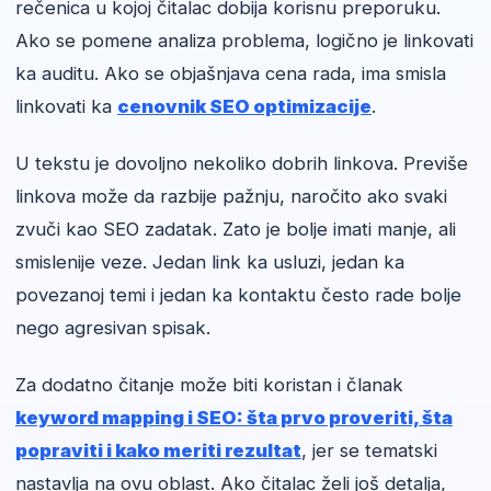
rečenica u kojoj čitalac dobija korisnu preporuku.
Ako se pomene analiza problema, logično je linkovati
ka auditu. Ako se objašnjava cena rada, ima smisla
linkovati ka
cenovnik SEO optimizacije
.
U tekstu je dovoljno nekoliko dobrih linkova. Previše
linkova može da razbije pažnju, naročito ako svaki
zvuči kao SEO zadatak. Zato je bolje imati manje, ali
smislenije veze. Jedan link ka usluzi, jedan ka
povezanoj temi i jedan ka kontaktu često rade bolje
nego agresivan spisak.
Za dodatno čitanje može biti koristan i članak
keyword mapping i SEO: šta prvo proveriti, šta
popraviti i kako meriti rezultat
, jer se tematski
nastavlja na ovu oblast. Ako čitalac želi još detalja,