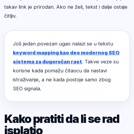
takav link je prirodan. Ako ne želi, tekst i dalje ostaje
čitljiv.
Još jedan povezan ugao nalazi se u tekstu
keyword mapping kao deo modernog SEO
sistema za dugoročan rast
. Takve veze su
korisne kada pomažu čitaocu da nastavi
istraživanje, a ne kada postoje samo zbog
SEO signala.
Kako pratiti da li se rad
isplatio