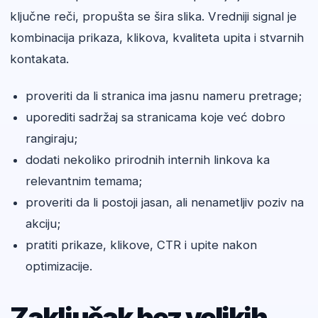
ključne reči, propušta se šira slika. Vredniji signal je
kombinacija prikaza, klikova, kvaliteta upita i stvarnih
kontakata.
proveriti da li stranica ima jasnu nameru pretrage;
uporediti sadržaj sa stranicama koje već dobro
rangiraju;
dodati nekoliko prirodnih internih linkova ka
relevantnim temama;
proveriti da li postoji jasan, ali nenametljiv poziv na
akciju;
pratiti prikaze, klikove, CTR i upite nakon
optimizacije.
Zaključak bez velikih