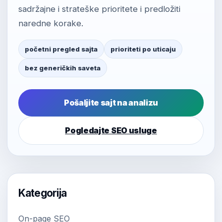
sadržajne i strateške prioritete i predložiti
naredne korake.
početni pregled sajta
prioriteti po uticaju
bez generičkih saveta
Pošaljite sajt na analizu
Pogledajte SEO usluge
Kategorija
On-page SEO