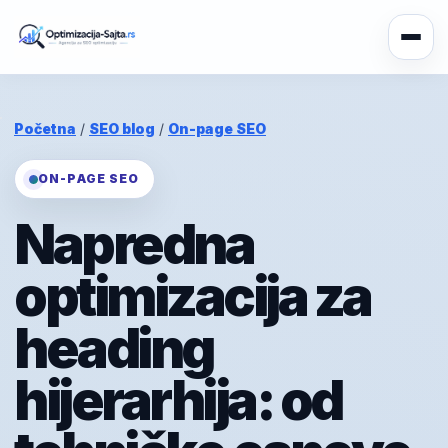
Početna
/
SEO blog
/
On-page SEO
ON-PAGE SEO
Napredna
optimizacija za
heading
hijerarhija: od