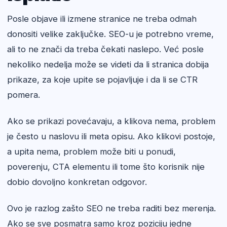
Posle objave ili izmene stranice ne treba odmah
donositi velike zaključke. SEO-u je potrebno vreme,
ali to ne znači da treba čekati naslepo. Već posle
nekoliko nedelja može se videti da li stranica dobija
prikaze, za koje upite se pojavljuje i da li se CTR
pomera.
Ako se prikazi povećavaju, a klikova nema, problem
je često u naslovu ili meta opisu. Ako klikovi postoje,
a upita nema, problem može biti u ponudi,
poverenju, CTA elementu ili tome što korisnik nije
dobio dovoljno konkretan odgovor.
Ovo je razlog zašto SEO ne treba raditi bez merenja.
Ako se sve posmatra samo kroz poziciju jedne