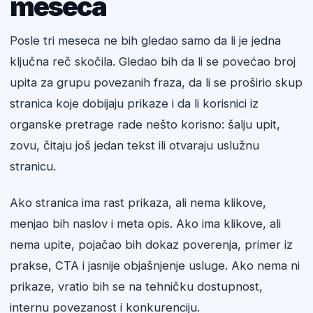
meseca
Posle tri meseca ne bih gledao samo da li je jedna
ključna reč skočila. Gledao bih da li se povećao broj
upita za grupu povezanih fraza, da li se proširio skup
stranica koje dobijaju prikaze i da li korisnici iz
organske pretrage rade nešto korisno: šalju upit,
zovu, čitaju još jedan tekst ili otvaraju uslužnu
stranicu.
Ako stranica ima rast prikaza, ali nema klikove,
menjao bih naslov i meta opis. Ako ima klikove, ali
nema upite, pojačao bih dokaz poverenja, primer iz
prakse, CTA i jasnije objašnjenje usluge. Ako nema ni
prikaze, vratio bih se na tehničku dostupnost,
internu povezanost i konkurenciju.