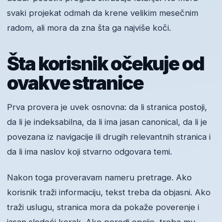
svaki projekat odmah da krene velikim mesečnim
radom, ali mora da zna šta ga najviše koči.
Šta korisnik očekuje od
ovakve stranice
Prva provera je uvek osnovna: da li stranica postoji,
da li je indeksabilna, da li ima jasan canonical, da li je
povezana iz navigacije ili drugih relevantnih stranica i
da li ima naslov koji stvarno odgovara temi.
Nakon toga proveravam nameru pretrage. Ako
korisnik traži informaciju, tekst treba da objasni. Ako
traži uslugu, stranica mora da pokaže poverenje i