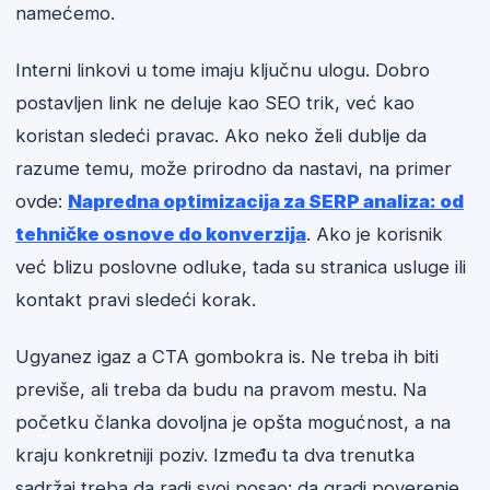
namećemo.
Interni linkovi u tome imaju ključnu ulogu. Dobro
postavljen link ne deluje kao SEO trik, već kao
koristan sledeći pravac. Ako neko želi dublje da
razume temu, može prirodno da nastavi, na primer
ovde:
Napredna optimizacija za SERP analiza: od
tehničke osnove do konverzija
. Ako je korisnik
već blizu poslovne odluke, tada su stranica usluge ili
kontakt pravi sledeći korak.
Ugyanez igaz a CTA gombokra is. Ne treba ih biti
previše, ali treba da budu na pravom mestu. Na
početku članka dovoljna je opšta mogućnost, a na
kraju konkretniji poziv. Između ta dva trenutka
sadržaj treba da radi svoj posao: da gradi poverenje,