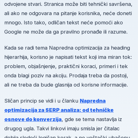
odvojene stvari. Stranica može biti tehnički savršena,
ali ako ne odgovara na pitanje korisnika, neće doneti
mnogo. Isto tako, odličan tekst neće pomoći ako
Google ne može da ga pravilno pronađe ili razume.
Kada se radi tema Napredna optimizacija za heading
hijerarhija, korisno je napisati tekst koji ima miran tok:
problem, objašnjenje, praktični koraci, primeri i tek
onda blagi poziv na akciju. Prodaja treba da postoji,
ali ne treba da bude glasnija od korisne informacije.
Sličan princip se vidi i u članku
Napredna
optimizacija za SERP analiza: od tehničke
osnove do konverzija
, gde se tema nastavlja iz
drugog ugla. Takvi linkovi imaju smisla jer čitalac
dobija sledeći logičan korak, a ne veštački ubačenu