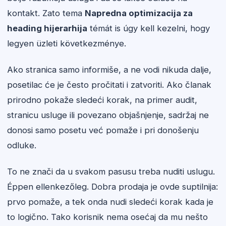
kontakt. Zato tema
Napredna optimizacija za
heading hijerarhija
témát is úgy kell kezelni, hogy
legyen üzleti következménye.
Ako stranica samo informiše, a ne vodi nikuda dalje,
posetilac će je često pročitati i zatvoriti. Ako članak
prirodno pokaže sledeći korak, na primer audit,
stranicu usluge ili povezano objašnjenje, sadržaj ne
donosi samo posetu već pomaže i pri donošenju
odluke.
To ne znači da u svakom pasusu treba nuditi uslugu.
Éppen ellenkezőleg. Dobra prodaja je ovde suptilnija:
prvo pomaže, a tek onda nudi sledeći korak kada je
to logično. Tako korisnik nema osećaj da mu nešto