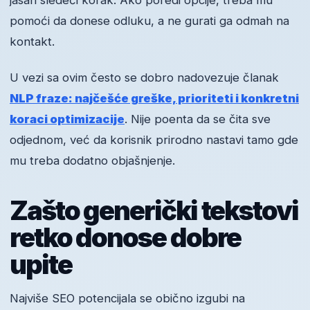
jasan sledeći korak. Ako poredi opcije, treba mu
pomoći da donese odluku, a ne gurati ga odmah na
kontakt.
U vezi sa ovim često se dobro nadovezuje članak
NLP fraze: najčešće greške, prioriteti i konkretni
koraci optimizacije
. Nije poenta da se čita sve
odjednom, već da korisnik prirodno nastavi tamo gde
mu treba dodatno objašnjenje.
Zašto generički tekstovi
retko donose dobre
upite
Najviše SEO potencijala se obično izgubi na