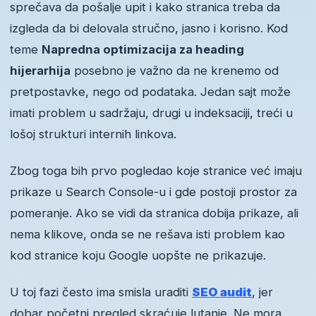
sprečava da pošalje upit i kako stranica treba da
izgleda da bi delovala stručno, jasno i korisno. Kod
teme
Napredna optimizacija za heading
hijerarhija
posebno je važno da ne krenemo od
pretpostavke, nego od podataka. Jedan sajt može
imati problem u sadržaju, drugi u indeksaciji, treći u
lošoj strukturi internih linkova.
Zbog toga bih prvo pogledao koje stranice već imaju
prikaze u Search Console-u i gde postoji prostor za
pomeranje. Ako se vidi da stranica dobija prikaze, ali
nema klikove, onda se ne rešava isti problem kao
kod stranice koju Google uopšte ne prikazuje.
U toj fazi često ima smisla uraditi
SEO audit
, jer
dobar početni pregled skraćuje lutanje. Ne mora