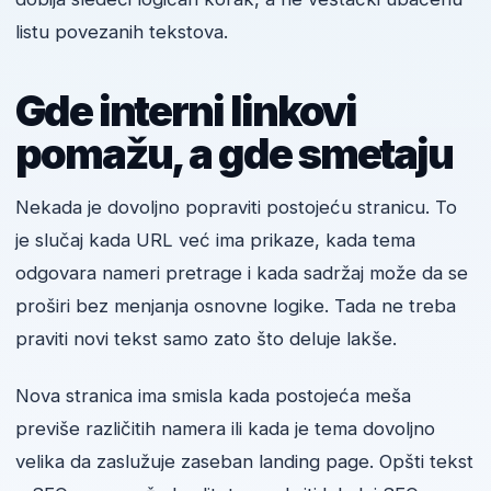
listu povezanih tekstova.
Gde interni linkovi
pomažu, a gde smetaju
Nekada je dovoljno popraviti postojeću stranicu. To
je slučaj kada URL već ima prikaze, kada tema
odgovara nameri pretrage i kada sadržaj može da se
proširi bez menjanja osnovne logike. Tada ne treba
praviti novi tekst samo zato što deluje lakše.
Nova stranica ima smisla kada postojeća meša
previše različitih namera ili kada je tema dovoljno
velika da zaslužuje zaseban landing page. Opšti tekst