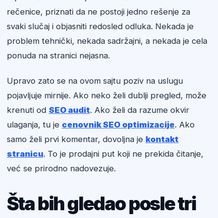
rečenice, priznati da ne postoji jedno rešenje za
svaki slučaj i objasniti redosled odluka. Nekada je
problem tehnički, nekada sadržajni, a nekada je cela
ponuda na stranici nejasna.
Upravo zato se na ovom sajtu poziv na uslugu
pojavljuje mirnije. Ako neko želi dublji pregled, može
krenuti od
SEO audit
. Ako želi da razume okvir
ulaganja, tu je
cenovnik SEO optimizacije
. Ako
samo želi prvi komentar, dovoljna je
kontakt
stranicu
. To je prodajni put koji ne prekida čitanje,
već se prirodno nadovezuje.
Šta bih gledao posle tri