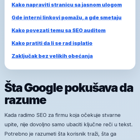
Kako napraviti stranicu sa jasnom ulogom
Gde interni linkovi pomažu, a gde smetaju
Kako povezati temu sa SEO auditom
Kako pratiti da li se rad isplatio
Zaključak bez velikih obećanja
Šta Google pokušava da
razume
Kada radimo SEO za firmu koja očekuje stvarne
upite, nije dovoljno samo ubaciti ključne reči u tekst.
Potrebno je razumeti šta korisnik traži, šta ga