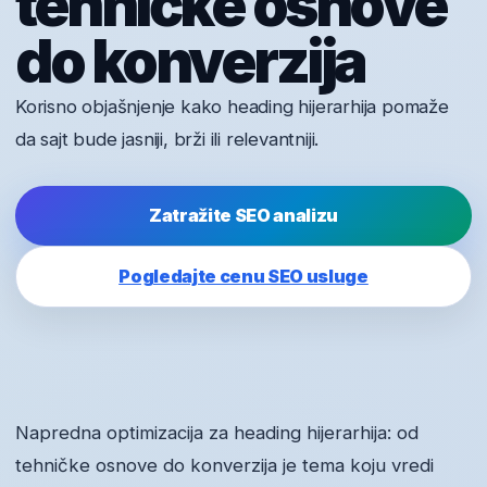
tehničke osnove
do konverzija
Korisno objašnjenje kako heading hijerarhija pomaže
da sajt bude jasniji, brži ili relevantniji.
Zatražite SEO analizu
Pogledajte cenu SEO usluge
Napredna optimizacija za heading hijerarhija: od
tehničke osnove do konverzija je tema koju vredi