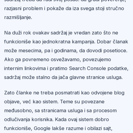
razjasni problem i pokaže da iza svega stoji stručno
razmišljanje.
Na duži rok ovakav sadržaj je vredan zato što ne
funkcioniše kao jednokratna kampanja. Dobar članak
može mesecima, pa i godinama, da dovodi posetioce.
Ako ga povremeno osvežavamo, povezujemo
internim linkovima i pratimo Search Console podatke,
sadržaj može stalno da jača glavne stranice usluga.
Zato članke ne treba posmatrati kao odvojene blog
objave, već kao sistem. Teme su povezane
međusobno, sa stranicama usluga i sa procesom
odlučivanja korisnika. Kada ovaj sistem dobro
funkcioniše, Google lakše razume i obilazi sajt,