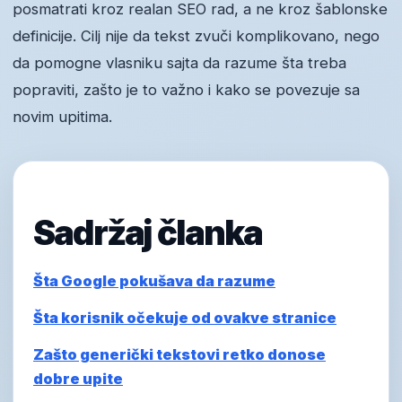
posmatrati kroz realan SEO rad, a ne kroz šablonske
definicije. Cilj nije da tekst zvuči komplikovano, nego
da pomogne vlasniku sajta da razume šta treba
popraviti, zašto je to važno i kako se povezuje sa
novim upitima.
Sadržaj članka
Šta Google pokušava da razume
Šta korisnik očekuje od ovakve stranice
Zašto generički tekstovi retko donose
dobre upite