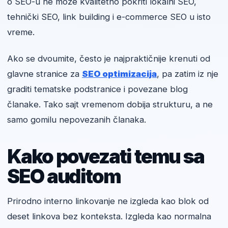
o SEO-u ne može kvalitetno pokriti lokalni SEO,
tehnički SEO, link building i e-commerce SEO u isto
vreme.
Ako se dvoumite, često je najpraktičnije krenuti od
glavne stranice za
SEO optimizacija
, pa zatim iz nje
graditi tematske podstranice i povezane blog
članake. Tako sajt vremenom dobija strukturu, a ne
samo gomilu nepovezanih članaka.
Kako povezati temu sa
SEO auditom
Prirodno interno linkovanje ne izgleda kao blok od
deset linkova bez konteksta. Izgleda kao normalna