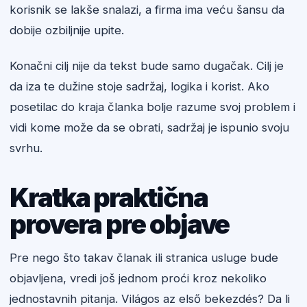
korisnik se lakše snalazi, a firma ima veću šansu da
dobije ozbiljnije upite.
Konačni cilj nije da tekst bude samo dugačak. Cilj je
da iza te dužine stoje sadržaj, logika i korist. Ako
posetilac do kraja članka bolje razume svoj problem i
vidi kome može da se obrati, sadržaj je ispunio svoju
svrhu.
Kratka praktična
provera pre objave
Pre nego što takav članak ili stranica usluge bude
objavljena, vredi još jednom proći kroz nekoliko
jednostavnih pitanja. Világos az első bekezdés? Da li