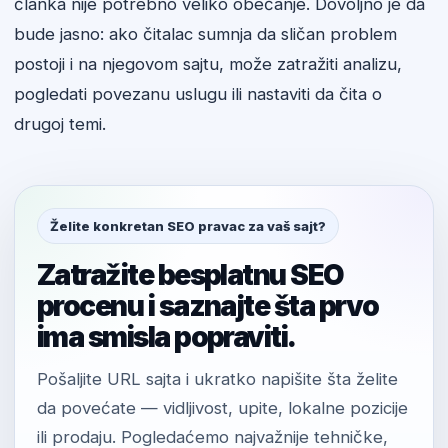
članka nije potrebno veliko obećanje. Dovoljno je da
bude jasno: ako čitalac sumnja da sličan problem
postoji i na njegovom sajtu, može zatražiti analizu,
pogledati povezanu uslugu ili nastaviti da čita o
drugoj temi.
Želite konkretan SEO pravac za vaš sajt?
Zatražite besplatnu SEO
procenu i saznajte šta prvo
ima smisla popraviti.
Pošaljite URL sajta i ukratko napišite šta želite
da povećate — vidljivost, upite, lokalne pozicije
ili prodaju. Pogledaćemo najvažnije tehničke,