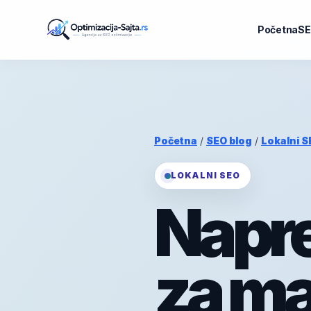
Početna
SE
Početna
/
SEO blog
/
Lokalni S
LOKALNI SEO
Napre
za ma