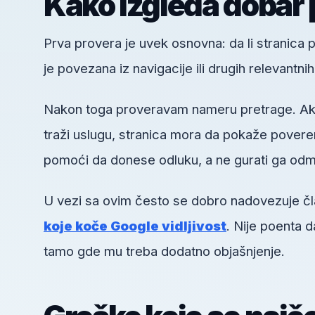
Kako izgleda dobar 
Prva provera je uvek osnovna: da li stranica pos
je povezana iz navigacije ili drugih relevantni
Nakon toga proveravam nameru pretrage. Ako k
traži uslugu, stranica mora da pokaže poveren
pomoći da donese odluku, a ne gurati ga odm
U vezi sa ovim često se dobro nadovezuje č
koje koče Google vidljivost
. Nije poenta 
tamo gde mu treba dodatno objašnjenje.