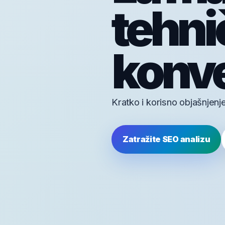
tehni
konve
Kratko i korisno objašnjenj
Zatražite SEO analizu