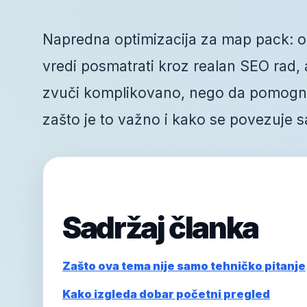
Napredna optimizacija za map pack: o
vredi posmatrati kroz realan SEO rad, a 
zvuči komplikovano, nego da pomogne 
zašto je to važno i kako se povezuje s
Sadržaj članka
Zašto ova tema nije samo tehničko pitanje
Kako izgleda dobar početni pregled