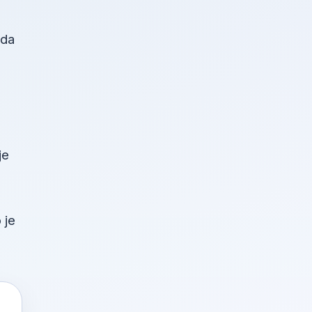
žda
je
 je