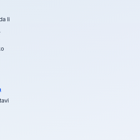
a li
.
ko
a
tavi