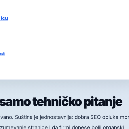
nicu
st
 samo tehničko pitanje
vano. Suština je jednostavnija: dobra SEO odluka mo
umevanje stranice i da firmi donese bolji organski