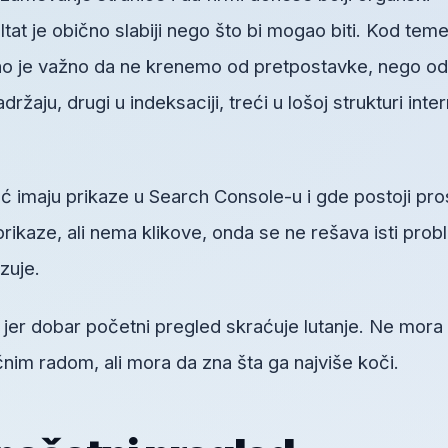
ltat je obično slabiji nego što bi mogao biti. Kod tem
 je važno da ne krenemo od pretpostavke, nego od
aju, drugi u indeksaciji, treći u lošoj strukturi inter
ć imaju prikaze u Search Console-u i gde postoji pro
prikaze, ali nema klikove, onda se ne rešava isti pro
zuje.
, jer dobar početni pregled skraćuje lutanje. Ne mora
im radom, ali mora da zna šta ga najviše koči.