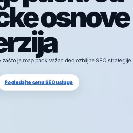
čke osnove
rzija
e zašto je map pack važan deo ozbiljne SEO strategije.
Pogledajte cenu SEO usluge