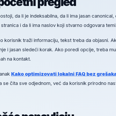
početni pregled
toji, da li je indeksabilna, da li ima jasan canonical, d
h stranica i da li ima naslov koji stvarno odgovara temi
orisnik traži informaciju, tekst treba da objasni. A
je i jasan sledeći korak. Ako poredi opcije, treba mu
ah na kontakt.
lanak
Kako optimizovati lokalni FAQ bez grešak
da se čita sve odjednom, već da korisnik prirodno nas