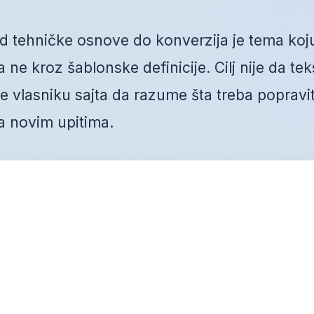
d tehničke osnove do konverzija je tema koj
ne kroz šablonske definicije. Cilj nije da tek
vlasniku sajta da razume šta treba popravit
a novim upitima.