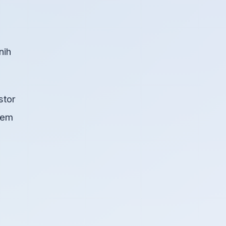
e
nih
stor
blem