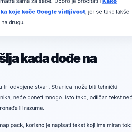
matra sama za sebe. Dobro je pročitati i
Kako
ka koje koče Google vidljivost
, jer se tako lakše
 na drugu.
šlja kada dođe na
u tri odvojene stvari. Stranica može biti tehnički
snika, neće doneti mnogo. Isto tako, odličan tekst ne
onađe ili razume.
p pack, korisno je napisati tekst koji ima miran tok: