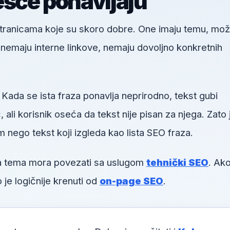
ešće ponavljaju
 stranicama koje su skoro dobre. One imaju temu, mo
u, nemaju interne linkove, nemaju dovoljno konkretnih
 Kada se ista fraza ponavlja neprirodno, tekst gubi
li korisnik oseća da tekst nije pisan za njega. Zato 
m nego tekst koji izgleda kao lista SEO fraza.
va tema mora povezati sa uslugom
tehnički SEO
. Ako
 je logičnije krenuti od
on-page SEO
.