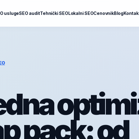
O usluge
SEO audit
Tehnički SEO
Lokalni SEO
Cenovnik
Blog
Kontak
EO
dna optimi
p pack: od