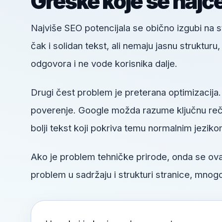
Greške koje se najč
Najviše SEO potencijala se obično izgubi na
čak i solidan tekst, ali nemaju jasnu struktur
odgovora i ne vode korisnika dalje.
Drugi čest problem je preterana optimizacija.
poverenje. Google možda razume ključnu reč, a
bolji tekst koji pokriva temu normalnim jeziko
Ako je problem tehničke prirode, onda se o
problem u sadržaju i strukturi stranice, mnogo