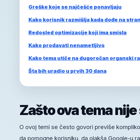
Greške koje se najčešće ponavljaju
Kako korisnik razmišlja kada dođe na stra
Redosled optimizacije koji ima smisla
Kako prodavati nenametljivo
Kako tema utiče na dugoročan organski ra
Šta bih uradio u prvih 30 dana
Zašto ova tema nije
O ovoj temi se često govori previše kompliko
da pomogne korisniku, da olakša Google-u raz