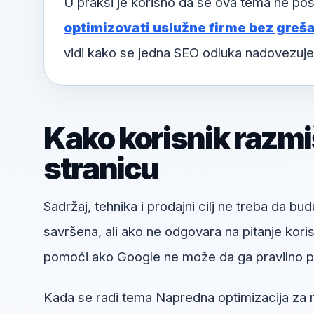
U praksi je korisno da se ova tema ne pos
optimizovati uslužne firme bez greša
vidi kako se jedna SEO odluka nadovezuje
Kako korisnik razmi
stranicu
Sadržaj, tehnika i prodajni cilj ne treba da bud
savršena, ali ako ne odgovara na pitanje kori
pomoći ako Google ne može da ga pravilno pr
Kada se radi tema Napredna optimizacija za ma