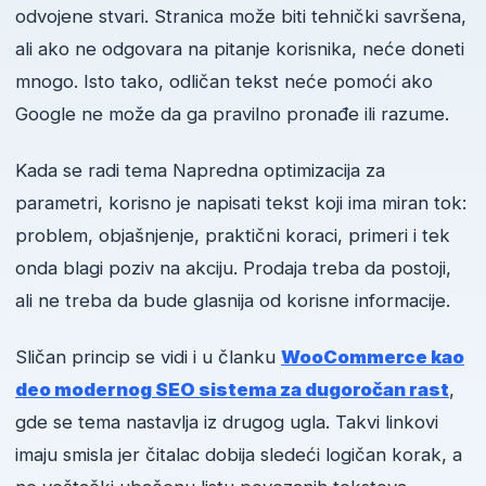
odvojene stvari. Stranica može biti tehnički savršena,
ali ako ne odgovara na pitanje korisnika, neće doneti
mnogo. Isto tako, odličan tekst neće pomoći ako
Google ne može da ga pravilno pronađe ili razume.
Kada se radi tema Napredna optimizacija za
parametri, korisno je napisati tekst koji ima miran tok:
problem, objašnjenje, praktični koraci, primeri i tek
onda blagi poziv na akciju. Prodaja treba da postoji,
ali ne treba da bude glasnija od korisne informacije.
Sličan princip se vidi i u članku
WooCommerce kao
deo modernog SEO sistema za dugoročan rast
,
gde se tema nastavlja iz drugog ugla. Takvi linkovi
imaju smisla jer čitalac dobija sledeći logičan korak, a