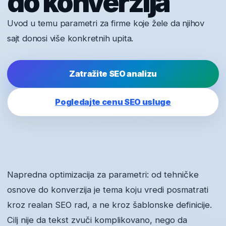
do konverzija
Uvod u temu parametri za firme koje žele da njihov
sajt donosi više konkretnih upita.
Zatražite SEO analizu
Pogledajte cenu SEO usluge
Napredna optimizacija za parametri: od tehničke
osnove do konverzija je tema koju vredi posmatrati
kroz realan SEO rad, a ne kroz šablonske definicije.
Cilj nije da tekst zvuči komplikovano, nego da