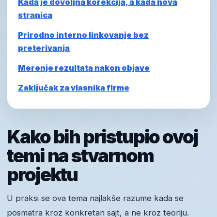
Kada je dovoljna korekcija, a kada nova
stranica
Prirodno interno linkovanje bez
preterivanja
Merenje rezultata nakon objave
Zaključak za vlasnika firme
Kako bih pristupio ovoj
temi na stvarnom
projektu
U praksi se ova tema najlakše razume kada se
posmatra kroz konkretan sajt, a ne kroz teoriju.