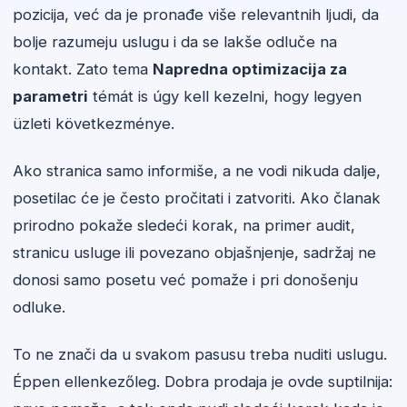
pozicija, već da je pronađe više relevantnih ljudi, da
bolje razumeju uslugu i da se lakše odluče na
kontakt. Zato tema
Napredna optimizacija za
parametri
témát is úgy kell kezelni, hogy legyen
üzleti következménye.
Ako stranica samo informiše, a ne vodi nikuda dalje,
posetilac će je često pročitati i zatvoriti. Ako članak
prirodno pokaže sledeći korak, na primer audit,
stranicu usluge ili povezano objašnjenje, sadržaj ne
donosi samo posetu već pomaže i pri donošenju
odluke.
To ne znači da u svakom pasusu treba nuditi uslugu.
Éppen ellenkezőleg. Dobra prodaja je ovde suptilnija: