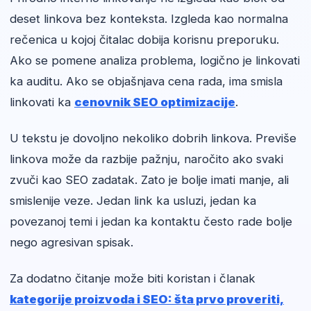
deset linkova bez konteksta. Izgleda kao normalna
rečenica u kojoj čitalac dobija korisnu preporuku.
Ako se pomene analiza problema, logično je linkovati
ka auditu. Ako se objašnjava cena rada, ima smisla
linkovati ka
cenovnik SEO optimizacije
.
U tekstu je dovoljno nekoliko dobrih linkova. Previše
linkova može da razbije pažnju, naročito ako svaki
zvuči kao SEO zadatak. Zato je bolje imati manje, ali
smislenije veze. Jedan link ka usluzi, jedan ka
povezanoj temi i jedan ka kontaktu često rade bolje
nego agresivan spisak.
Za dodatno čitanje može biti koristan i članak
kategorije proizvoda i SEO: šta prvo proveriti,