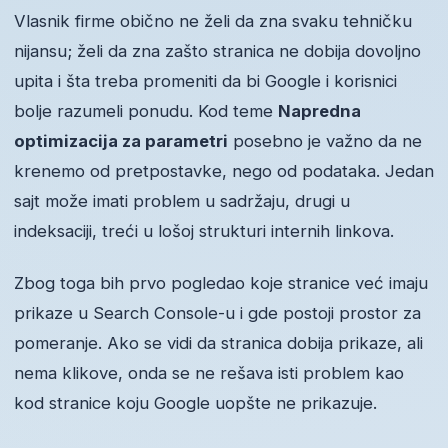
Vlasnik firme obično ne želi da zna svaku tehničku
nijansu; želi da zna zašto stranica ne dobija dovoljno
upita i šta treba promeniti da bi Google i korisnici
bolje razumeli ponudu. Kod teme
Napredna
optimizacija za parametri
posebno je važno da ne
krenemo od pretpostavke, nego od podataka. Jedan
sajt može imati problem u sadržaju, drugi u
indeksaciji, treći u lošoj strukturi internih linkova.
Zbog toga bih prvo pogledao koje stranice već imaju
prikaze u Search Console-u i gde postoji prostor za
pomeranje. Ako se vidi da stranica dobija prikaze, ali
nema klikove, onda se ne rešava isti problem kao
kod stranice koju Google uopšte ne prikazuje.