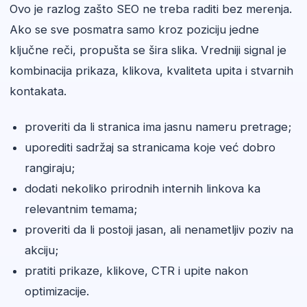
Ovo je razlog zašto SEO ne treba raditi bez merenja.
Ako se sve posmatra samo kroz poziciju jedne
ključne reči, propušta se šira slika. Vredniji signal je
kombinacija prikaza, klikova, kvaliteta upita i stvarnih
kontakata.
proveriti da li stranica ima jasnu nameru pretrage;
uporediti sadržaj sa stranicama koje već dobro
rangiraju;
dodati nekoliko prirodnih internih linkova ka
relevantnim temama;
proveriti da li postoji jasan, ali nenametljiv poziv na
akciju;
pratiti prikaze, klikove, CTR i upite nakon
optimizacije.