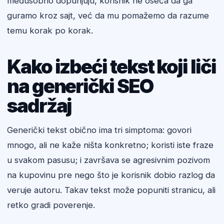
međusobno dopunjuju, korisnik ne oseća da ga
guramo kroz sajt, već da mu pomažemo da razume
temu korak po korak.
Kako izbeći tekst koji liči
na generički SEO
sadržaj
Generički tekst obično ima tri simptoma: govori
mnogo, ali ne kaže ništa konkretno; koristi iste fraze
u svakom pasusu; i završava se agresivnim pozivom
na kupovinu pre nego što je korisnik dobio razlog da
veruje autoru. Takav tekst može popuniti stranicu, ali
retko gradi poverenje.