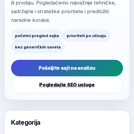
ili prodaju. Pogledaćemo najvažnije tehničke,
sadržajne i strateške prioritete i predložiti
naredne korake.
početni pregled sajta
prioriteti po uticaju
bez generičkih saveta
Pošaljite sajt na analizu
Pogledajte SEO usluge
Kategorija