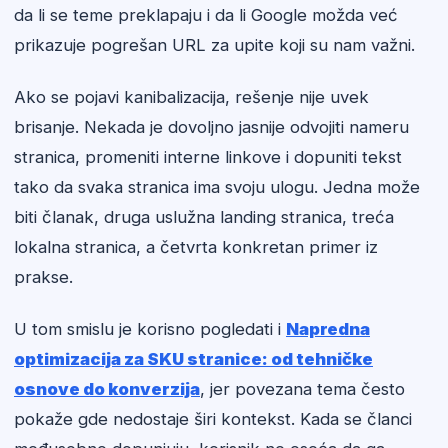
da li se teme preklapaju i da li Google možda već
prikazuje pogrešan URL za upite koji su nam važni.
Ako se pojavi kanibalizacija, rešenje nije uvek
brisanje. Nekada je dovoljno jasnije odvojiti nameru
stranica, promeniti interne linkove i dopuniti tekst
tako da svaka stranica ima svoju ulogu. Jedna može
biti članak, druga uslužna landing stranica, treća
lokalna stranica, a četvrta konkretan primer iz
prakse.
U tom smislu je korisno pogledati i
Napredna
optimizacija za SKU stranice: od tehničke
osnove do konverzija
, jer povezana tema često
pokaže gde nedostaje širi kontekst. Kada se članci