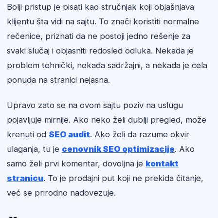
Bolji pristup je pisati kao stručnjak koji objašnjava
klijentu šta vidi na sajtu. To znači koristiti normalne
rečenice, priznati da ne postoji jedno rešenje za
svaki slučaj i objasniti redosled odluka. Nekada je
problem tehnički, nekada sadržajni, a nekada je cela
ponuda na stranici nejasna.
Upravo zato se na ovom sajtu poziv na uslugu
pojavljuje mirnije. Ako neko želi dublji pregled, može
krenuti od
SEO audit
. Ako želi da razume okvir
ulaganja, tu je
cenovnik SEO optimizacije
. Ako
samo želi prvi komentar, dovoljna je
kontakt
stranicu
. To je prodajni put koji ne prekida čitanje,
već se prirodno nadovezuje.