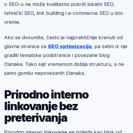
o SEO-u ne može kvalitetno pokriti lokalni SEO,
tehnički SEO, link building i e-commerce SEO u isto
vreme.
Ako se dvoumite, često je najpraktičnije krenuti od
glavne stranice za
SEO optimizacija
, pa zatim iz nje
graditi tematske podstranice i povezane blog
članake. Tako sajt vremenom dobija strukturu, a ne
samo gomilu nepovezanih članaka.
Prirodno interno
linkovanje bez
preterivanja
Prirodno interno linkovanje ne izgleda kao blok od