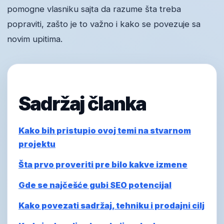
pomogne vlasniku sajta da razume šta treba
popraviti, zašto je to važno i kako se povezuje sa
novim upitima.
Sadržaj članka
Kako bih pristupio ovoj temi na stvarnom
projektu
Šta prvo proveriti pre bilo kakve izmene
Gde se najčešće gubi SEO potencijal
Kako povezati sadržaj, tehniku i prodajni cilj