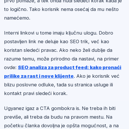
prvo pomaže, a tek onda nudi sledeći korak kada je
to logično. Tako korisnik nema osećaj da mu nešto
namećemo.
Interni linkovi u tome imaju ključnu ulogu. Dobro
postavljen link ne deluje kao SEO trik, već kao
koristan sledeći pravac. Ako neko želi dublje da
razume temu, može prirodno da nastavi, na primer
ovde:
SEO analiza za product feed: kako pronaći
prilike za rast i nove klijente
. Ako je korisnik već
blizu poslovne odluke, tada su stranica usluge ili
kontakt pravi sledeći korak.
Ugyanez igaz a CTA gombokra is. Ne treba ih biti
previše, ali treba da budu na pravom mestu. Na
početku članka dovoljna je opšta mogućnost, a na