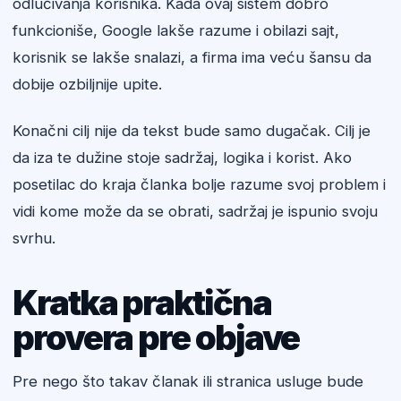
odlučivanja korisnika. Kada ovaj sistem dobro
funkcioniše, Google lakše razume i obilazi sajt,
korisnik se lakše snalazi, a firma ima veću šansu da
dobije ozbiljnije upite.
Konačni cilj nije da tekst bude samo dugačak. Cilj je
da iza te dužine stoje sadržaj, logika i korist. Ako
posetilac do kraja članka bolje razume svoj problem i
vidi kome može da se obrati, sadržaj je ispunio svoju
svrhu.
Kratka praktična
provera pre objave
Pre nego što takav članak ili stranica usluge bude