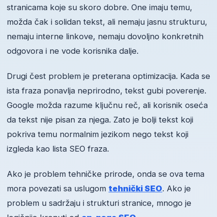
stranicama koje su skoro dobre. One imaju temu,
možda čak i solidan tekst, ali nemaju jasnu strukturu,
nemaju interne linkove, nemaju dovoljno konkretnih
odgovora i ne vode korisnika dalje.
Drugi čest problem je preterana optimizacija. Kada se
ista fraza ponavlja neprirodno, tekst gubi poverenje.
Google možda razume ključnu reč, ali korisnik oseća
da tekst nije pisan za njega. Zato je bolji tekst koji
pokriva temu normalnim jezikom nego tekst koji
izgleda kao lista SEO fraza.
Ako je problem tehničke prirode, onda se ova tema
mora povezati sa uslugom
tehnički SEO
. Ako je
problem u sadržaju i strukturi stranice, mnogo je