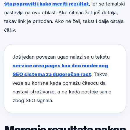
šta popraviti i kako meriti rezultat
, jer se tematski
nastavlja na ovu oblast. Ako čitalac želi još detalja,
takav link je prirodan. Ako ne želi, tekst i dalje ostaje
čitljiv.
Još jedan povezan ugao nalazi se u tekstu
service area pages kao deo modernog
SEO sistema za dugoročan rast
. Takve
veze su korisne kada pomažu čitaocu da
nastavi istraživanje, a ne kada postoje samo
zbog SEO signala.
Merenje rezultata nakon