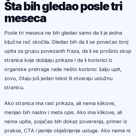
Šta bih gledao posle tri
meseca
Posle tri meseca ne bih gledao samo da li je jedna
ključna reč skočila. Gledao bih da li se povećao broj
upita za grupu povezanih fraza, da li se proširio skup
stranica koje dobijaju prikaze i da li korisnici iz
organske pretrage rade nešto korisno: šalju upit,
zovu, čitaju još jedan tekst ili otvaraju uslužnu
stranicu.
Ako stranica ima rast prikaza, ali nema klikove,
menjao bih naslov i meta opis. Ako ima klikove, ali
nema upite, pojačao bih dokaz poverenja, primer iz
prakse, CTA i jasnije objašnjenje usluge. Ako nema ni