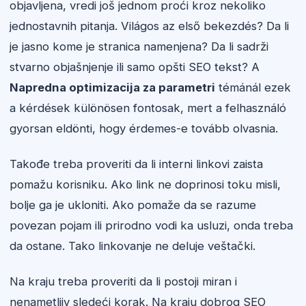
objavljena, vredi još jednom proći kroz nekoliko
jednostavnih pitanja. Világos az első bekezdés? Da li
je jasno kome je stranica namenjena? Da li sadrži
stvarno objašnjenje ili samo opšti SEO tekst? A
Napredna optimizacija za parametri
témánál ezek
a kérdések különösen fontosak, mert a felhasználó
gyorsan eldönti, hogy érdemes-e tovább olvasnia.
Takođe treba proveriti da li interni linkovi zaista
pomažu korisniku. Ako link ne doprinosi toku misli,
bolje ga je ukloniti. Ako pomaže da se razume
povezan pojam ili prirodno vodi ka usluzi, onda treba
da ostane. Tako linkovanje ne deluje veštački.
Na kraju treba proveriti da li postoji miran i
nenametljiv sledeći korak. Na kraju dobrog SEO