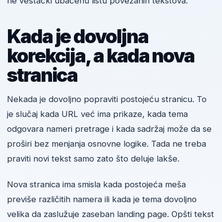
ne veštački ubačenu listu povezanih tekstova.
Kada je dovoljna
korekcija, a kada nova
stranica
Nekada je dovoljno popraviti postojeću stranicu. To
je slučaj kada URL već ima prikaze, kada tema
odgovara nameri pretrage i kada sadržaj može da se
proširi bez menjanja osnovne logike. Tada ne treba
praviti novi tekst samo zato što deluje lakše.
Nova stranica ima smisla kada postojeća meša
previše različitih namera ili kada je tema dovoljno
velika da zaslužuje zaseban landing page. Opšti tekst