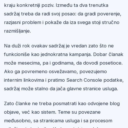
kraju konkretniji poziv. Između ta dva trenutka
sadržaj treba da radi svoj posao: da gradi poverenje,
razjasni problem i pokaže da iza svega stoji stručno
razmišljanje.
Na duži rok ovakav sadržaj je vredan zato što ne
funkcioniše kao jednokratna kampanja. Dobar članak
može mesecima, pa i godinama, da dovodi posetioce.
Ako ga povremeno osvežavamo, povezujemo
internim linkovima i pratimo Search Console podatke,
sadržaj može stalno da jača glavne stranice usluga.
Zato članke ne treba posmatrati kao odvojene blog
objave, već kao sistem. Teme su povezane
međusobno, sa stranicama usluga i sa procesom