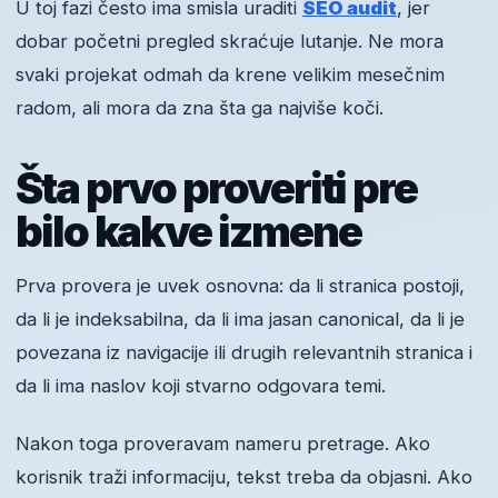
U toj fazi često ima smisla uraditi
SEO audit
, jer
dobar početni pregled skraćuje lutanje. Ne mora
svaki projekat odmah da krene velikim mesečnim
radom, ali mora da zna šta ga najviše koči.
Šta prvo proveriti pre
bilo kakve izmene
Prva provera je uvek osnovna: da li stranica postoji,
da li je indeksabilna, da li ima jasan canonical, da li je
povezana iz navigacije ili drugih relevantnih stranica i
da li ima naslov koji stvarno odgovara temi.
Nakon toga proveravam nameru pretrage. Ako
korisnik traži informaciju, tekst treba da objasni. Ako