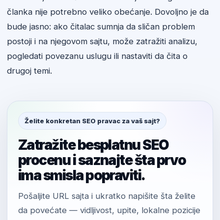
članka nije potrebno veliko obećanje. Dovoljno je da
bude jasno: ako čitalac sumnja da sličan problem
postoji i na njegovom sajtu, može zatražiti analizu,
pogledati povezanu uslugu ili nastaviti da čita o
drugoj temi.
Želite konkretan SEO pravac za vaš sajt?
Zatražite besplatnu SEO
procenu i saznajte šta prvo
ima smisla popraviti.
Pošaljite URL sajta i ukratko napišite šta želite
da povećate — vidljivost, upite, lokalne pozicije