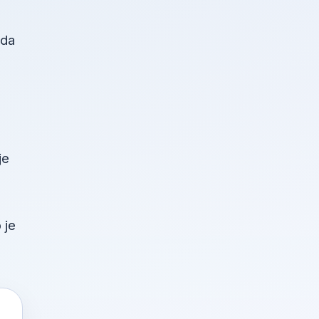
žda
je
 je