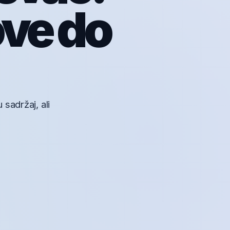
ove do
sadržaj, ali