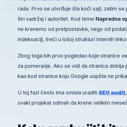
rada. Prvo se utvrđuje šta koči sajt, zatim se
širi sadržaj i autoritet. Kod teme
Napredna op
ne krenemo od pretpostavke, nego od podatak
indeksaciji, treći u lošoj strukturi internih link
Zbog toga bih prvo pogledao koje stranice ve
za pomeranje. Ako se vidi da stranica dobija 
kao kod stranice koju Google uopšte ne prika
U toj fazi često ima smisla uraditi
SEO audit
svaki projekat odmah da krene velikim mesečn