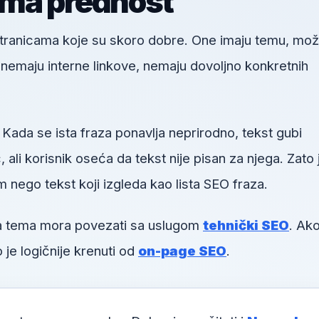
ima prednost
 stranicama koje su skoro dobre. One imaju temu, mo
u, nemaju interne linkove, nemaju dovoljno konkretnih
 Kada se ista fraza ponavlja neprirodno, tekst gubi
li korisnik oseća da tekst nije pisan za njega. Zato 
m nego tekst koji izgleda kao lista SEO fraza.
va tema mora povezati sa uslugom
tehnički SEO
. Ako
 je logičnije krenuti od
on-page SEO
.