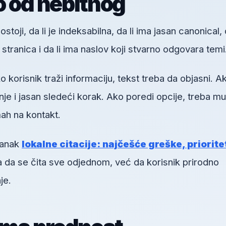
o od nebitnog
toji, da li je indeksabilna, da li ima jasan canonical, d
h stranica i da li ima naslov koji stvarno odgovara temi
orisnik traži informaciju, tekst treba da objasni. A
je i jasan sledeći korak. Ako poredi opcije, treba mu
ah na kontakt.
lanak
lokalne citacije: najčešće greške, prioritet
a da se čita sve odjednom, već da korisnik prirodno
je.