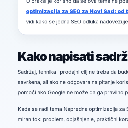
U praksi je korisno da se ova tema ne pos
optimizacija za SEO za Novi Sad: od 
vidi kako se jedna SEO odluka nadovezuje
Kako napisati sadrža
Sadržaj, tehnika i prodajni cilj ne treba da bud
savršena, ali ako ne odgovara na pitanje kori
pomoći ako Google ne može da ga pravilno pr
Kada se radi tema Napredna optimizacija za SE
miran tok: problem, objašnjenje, praktični kora