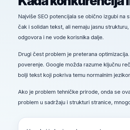
Kada konkurencija 
Najviše SEO potencijala se obično izgubi na
čak i solidan tekst, ali nemaju jasnu struktur
odgovora i ne vode korisnika dalje.
Drugi čest problem je preterana optimizacija.
poverenje. Google možda razume ključnu reč, a
bolji tekst koji pokriva temu normalnim jeziko
Ako je problem tehničke prirode, onda se o
problem u sadržaju i strukturi stranice, mnogo