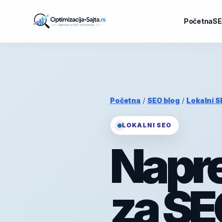
Početna
SE
Početna
/
SEO blog
/
Lokalni S
LOKALNI SEO
Napre
za SE