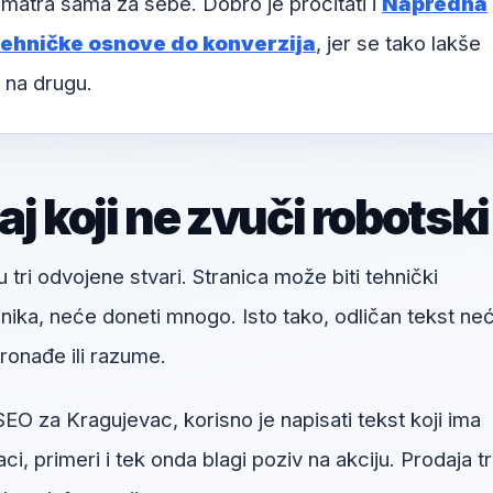
matra sama za sebe. Dobro je pročitati i
Napredna
tehničke osnove do konverzija
, jer se tako lakše
 na drugu.
j koji ne zvuči robotski
u tri odvojene stvari. Stranica može biti tehnički
snika, neće doneti mnogo. Isto tako, odličan tekst ne
onađe ili razume.
O za Kragujevac, korisno je napisati tekst koji ima
ci, primeri i tek onda blagi poziv na akciju. Prodaja t