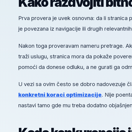
Kako razdvojiti bitn
Prva provera je uvek osnovna: da li stranica pos
je povezana iz navigacije ili drugih relevantni
Nakon toga proveravam nameru pretrage. Ako k
traži uslugu, stranica mora da pokaže poveren
pomoći da donese odluku, a ne gurati ga odm
U vezi sa ovim često se dobro nadovezuje č
konkretni koraci optimizacije
. Nije poent
nastavi tamo gde mu treba dodatno objašnjen