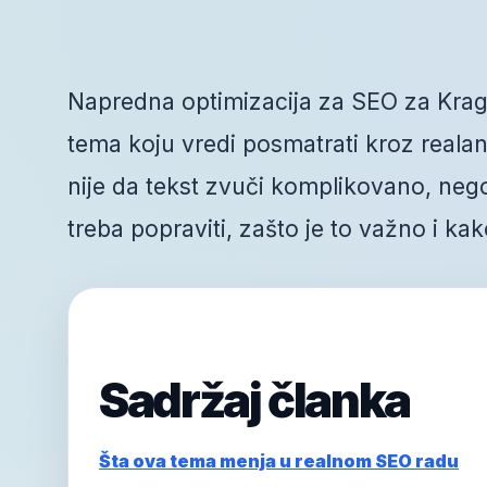
Napredna optimizacija za SEO za Krag
tema koju vredi posmatrati kroz realan 
nije da tekst zvuči komplikovano, ne
treba popraviti, zašto je to važno i k
Sadržaj članka
Šta ova tema menja u realnom SEO radu