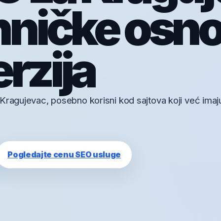
hničke osn
rzija
Kragujevac, posebno korisni kod sajtova koji već imaju 
Pogledajte cenu SEO usluge