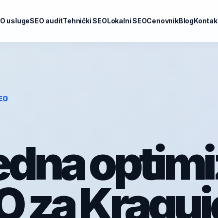
O usluge
SEO audit
Tehnički SEO
Lokalni SEO
Cenovnik
Blog
Kontak
EO
dna optimi
O za Kraguj