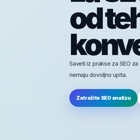
od te
konve
Saveti iz prakse za SEO za 
nemaju dovoljno upita.
Zatražite SEO analizu