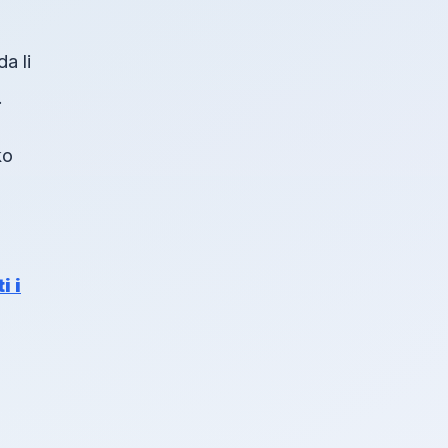
a li
.
ko
i i