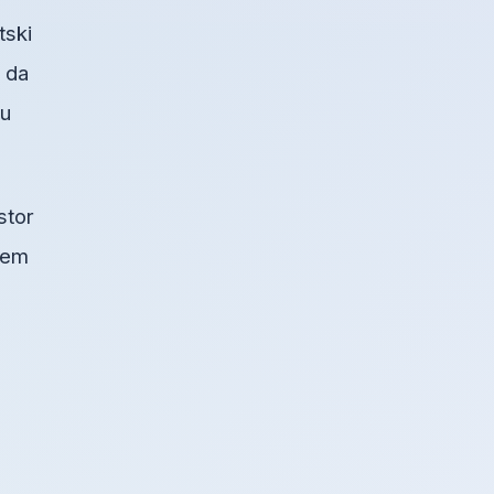
tski
 da
 u
stor
blem