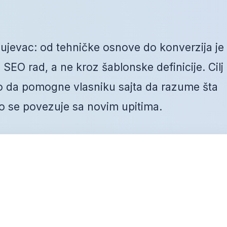
ujevac: od tehničke osnove do konverzija je
SEO rad, a ne kroz šablonske definicije. Cilj
go da pomogne vlasniku sajta da razume šta
ako se povezuje sa novim upitima.