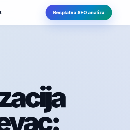
Besplatna SEO analiza
t
zacija
evac: