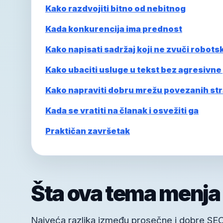
Kako razdvojiti bitno od nebitnog
Kada konkurencija ima prednost
Kako napisati sadržaj koji ne zvuči robotsk
Kako ubaciti usluge u tekst bez agresivne
Kako napraviti dobru mrežu povezanih st
Kada se vratiti na članak i osvežiti ga
Praktičan završetak
Šta ova tema menja
Najveća razlika između prosečne i dobre SEO s