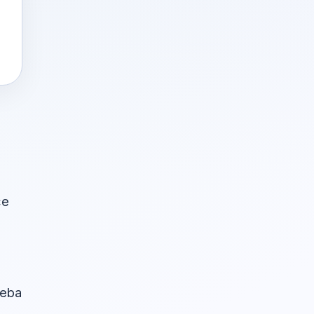
će
reba