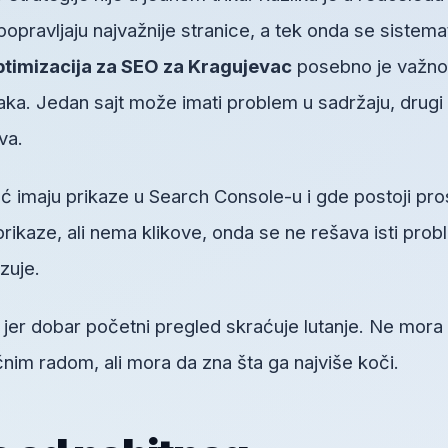
 popravljaju najvažnije stranice, a tek onda se sistema
timizacija za SEO za Kragujevac
posebno je važno
a. Jedan sajt može imati problem u sadržaju, drugi
ova.
ć imaju prikaze u Search Console-u i gde postoji pro
prikaze, ali nema klikove, onda se ne rešava isti pro
zuje.
, jer dobar početni pregled skraćuje lutanje. Ne mora
im radom, ali mora da zna šta ga najviše koči.