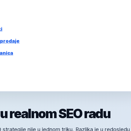
i
 prodaje
ranica
 u realnom SEO radu
trategije nije u jednom triku. Razlika je u redosledu