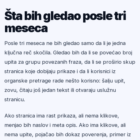
Šta bih gledao posle tri
meseca
Posle tri meseca ne bih gledao samo da li je jedna
ključna reč skočila. Gledao bih da li se povećao broj
upita za grupu povezanih fraza, da li se proširio skup
stranica koje dobijaju prikaze i da li korisnici iz
organske pretrage rade nešto korisno: šalju upit,
zovu, čitaju još jedan tekst ili otvaraju uslužnu
stranicu.
Ako stranica ima rast prikaza, ali nema klikove,
menjao bih naslov i meta opis. Ako ima klikove, ali
nema upite, pojačao bih dokaz poverenja, primer iz