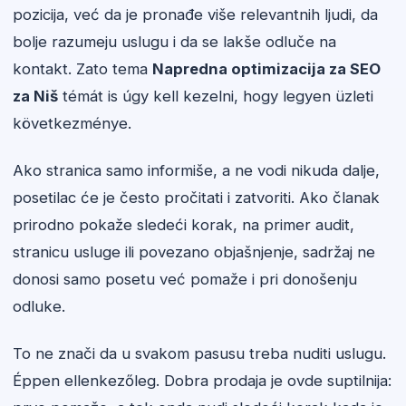
pozicija, već da je pronađe više relevantnih ljudi, da
bolje razumeju uslugu i da se lakše odluče na
kontakt. Zato tema
Napredna optimizacija za SEO
za Niš
témát is úgy kell kezelni, hogy legyen üzleti
következménye.
Ako stranica samo informiše, a ne vodi nikuda dalje,
posetilac će je često pročitati i zatvoriti. Ako članak
prirodno pokaže sledeći korak, na primer audit,
stranicu usluge ili povezano objašnjenje, sadržaj ne
donosi samo posetu već pomaže i pri donošenju
odluke.
To ne znači da u svakom pasusu treba nuditi uslugu.
Éppen ellenkezőleg. Dobra prodaja je ovde suptilnija: