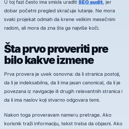
U toj fazi često ima smisla uraditi
SEO audit
, jer
dobar početni pregled skraćuje lutanje. Ne mora
svaki projekat odmah da krene velikim mesečnim
radom, ali mora da zna šta ga najviše koči.
Šta prvo proveriti pre
bilo kakve izmene
Prva provera je uvek osnovna: da li stranica postoji,
da li je indeksabilna, da li ima jasan canonical, da li je
povezana iz navigacije ili drugih relevantnih stranica i
da li ima naslov koji stvarno odgovara temi.
Nakon toga proveravam nameru pretrage. Ako
korisnik traži informaciju, tekst treba da objasni. Ako