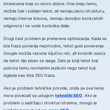
stranicama koje su skoro dobre. One imaju temu,
možda čak i solidan tekst, ali nemaju jasnu strukturu,
nemaju interne linkove, nemaju dovoljno konkretnih
odgovora i ne vode korisnika dalje.
Drugi čest problem je preterana optimizacija. Kada se
ista fraza ponavlja neprirodno, tekst gubi poverenje.
Google možda razume ključnu reč, ali korisnik oseća
da tekst nije pisan za njega. Zato je bolji tekst koji
pokriva temu normalnim jezikom nego tekst koji
izgleda kao lista SEO fraza.
Ako je problem tehničke prirode, onda se ova tema
mora povezati sa uslugom
tehnički SEO
. Ako je
problem u sadržaju i strukturi stranice, mnogo je