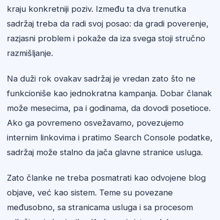
kraju konkretniji poziv. Između ta dva trenutka
sadržaj treba da radi svoj posao: da gradi poverenje,
razjasni problem i pokaže da iza svega stoji stručno
razmišljanje.
Na duži rok ovakav sadržaj je vredan zato što ne
funkcioniše kao jednokratna kampanja. Dobar članak
može mesecima, pa i godinama, da dovodi posetioce.
Ako ga povremeno osvežavamo, povezujemo
internim linkovima i pratimo Search Console podatke,
sadržaj može stalno da jača glavne stranice usluga.
Zato članke ne treba posmatrati kao odvojene blog
objave, već kao sistem. Teme su povezane
međusobno, sa stranicama usluga i sa procesom