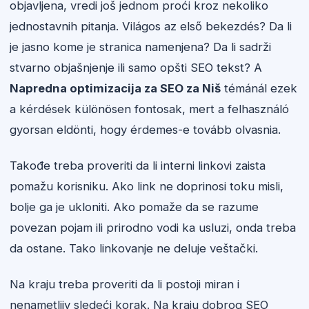
objavljena, vredi još jednom proći kroz nekoliko
jednostavnih pitanja. Világos az első bekezdés? Da li
je jasno kome je stranica namenjena? Da li sadrži
stvarno objašnjenje ili samo opšti SEO tekst? A
Napredna optimizacija za SEO za Niš
témánál ezek
a kérdések különösen fontosak, mert a felhasználó
gyorsan eldönti, hogy érdemes-e tovább olvasnia.
Takođe treba proveriti da li interni linkovi zaista
pomažu korisniku. Ako link ne doprinosi toku misli,
bolje ga je ukloniti. Ako pomaže da se razume
povezan pojam ili prirodno vodi ka usluzi, onda treba
da ostane. Tako linkovanje ne deluje veštački.
Na kraju treba proveriti da li postoji miran i
nenametljiv sledeći korak. Na kraju dobrog SEO