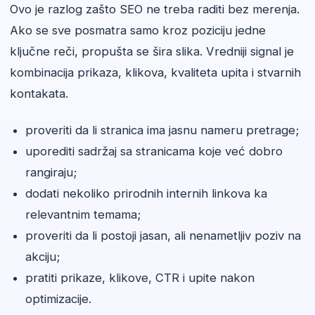
Ovo je razlog zašto SEO ne treba raditi bez merenja.
Ako se sve posmatra samo kroz poziciju jedne
ključne reči, propušta se šira slika. Vredniji signal je
kombinacija prikaza, klikova, kvaliteta upita i stvarnih
kontakata.
proveriti da li stranica ima jasnu nameru pretrage;
uporediti sadržaj sa stranicama koje već dobro
rangiraju;
dodati nekoliko prirodnih internih linkova ka
relevantnim temama;
proveriti da li postoji jasan, ali nenametljiv poziv na
akciju;
pratiti prikaze, klikove, CTR i upite nakon
optimizacije.