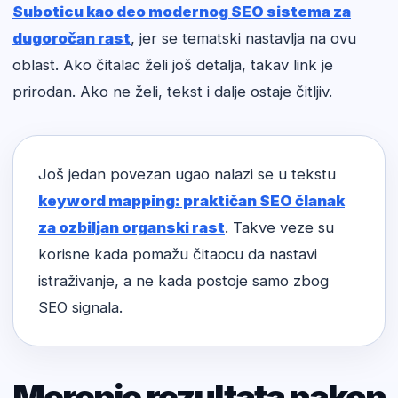
Suboticu kao deo modernog SEO sistema za
dugoročan rast
, jer se tematski nastavlja na ovu
oblast. Ako čitalac želi još detalja, takav link je
prirodan. Ako ne želi, tekst i dalje ostaje čitljiv.
Još jedan povezan ugao nalazi se u tekstu
keyword mapping: praktičan SEO članak
za ozbiljan organski rast
. Takve veze su
korisne kada pomažu čitaocu da nastavi
istraživanje, a ne kada postoje samo zbog
SEO signala.
Merenje rezultata nakon