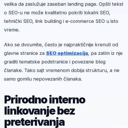
velika da zaslužuje zaseban landing page. Opšti tekst
o SEO-u ne može kvalitetno pokriti lokalni SEO,
tehnički SEO, link building i e-commerce SEO u isto
vreme.
Ako se dvoumite, često je najpraktičnije krenuti od
glavne stranice za
SEO optimizacija
, pa zatim iz nje
graditi tematske podstranice i povezane blog
članake. Tako sajt vremenom dobija strukturu, a ne
samo gomilu nepovezanih članaka.
Prirodno interno
linkovanje bez
preterivanja