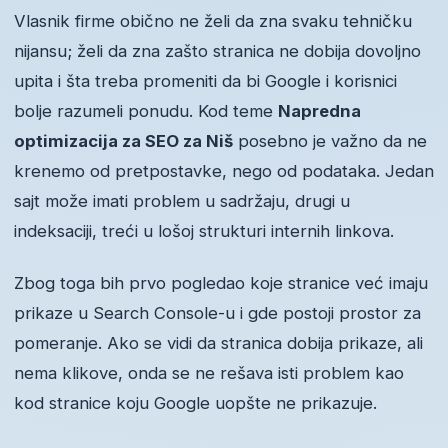
Vlasnik firme obično ne želi da zna svaku tehničku
nijansu; želi da zna zašto stranica ne dobija dovoljno
upita i šta treba promeniti da bi Google i korisnici
bolje razumeli ponudu. Kod teme
Napredna
optimizacija za SEO za Niš
posebno je važno da ne
krenemo od pretpostavke, nego od podataka. Jedan
sajt može imati problem u sadržaju, drugi u
indeksaciji, treći u lošoj strukturi internih linkova.
Zbog toga bih prvo pogledao koje stranice već imaju
prikaze u Search Console-u i gde postoji prostor za
pomeranje. Ako se vidi da stranica dobija prikaze, ali
nema klikove, onda se ne rešava isti problem kao
kod stranice koju Google uopšte ne prikazuje.