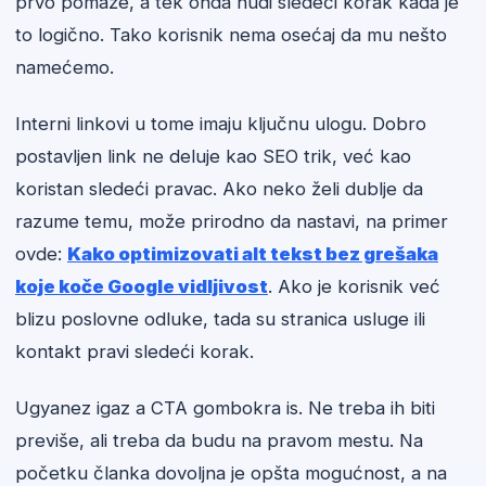
prvo pomaže, a tek onda nudi sledeći korak kada je
to logično. Tako korisnik nema osećaj da mu nešto
namećemo.
Interni linkovi u tome imaju ključnu ulogu. Dobro
postavljen link ne deluje kao SEO trik, već kao
koristan sledeći pravac. Ako neko želi dublje da
razume temu, može prirodno da nastavi, na primer
ovde:
Kako optimizovati alt tekst bez grešaka
koje koče Google vidljivost
. Ako je korisnik već
blizu poslovne odluke, tada su stranica usluge ili
kontakt pravi sledeći korak.
Ugyanez igaz a CTA gombokra is. Ne treba ih biti
previše, ali treba da budu na pravom mestu. Na
početku članka dovoljna je opšta mogućnost, a na