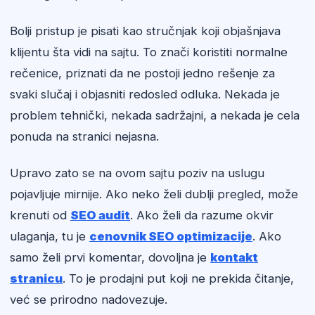
Bolji pristup je pisati kao stručnjak koji objašnjava
klijentu šta vidi na sajtu. To znači koristiti normalne
rečenice, priznati da ne postoji jedno rešenje za
svaki slučaj i objasniti redosled odluka. Nekada je
problem tehnički, nekada sadržajni, a nekada je cela
ponuda na stranici nejasna.
Upravo zato se na ovom sajtu poziv na uslugu
pojavljuje mirnije. Ako neko želi dublji pregled, može
krenuti od
SEO audit
. Ako želi da razume okvir
ulaganja, tu je
cenovnik SEO optimizacije
. Ako
samo želi prvi komentar, dovoljna je
kontakt
stranicu
. To je prodajni put koji ne prekida čitanje,
već se prirodno nadovezuje.