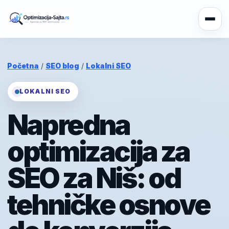
Početna
/
SEO blog
/
Lokalni SEO
LOKALNI SEO
Napredna
optimizacija za
SEO za Niš: od
tehničke osnove