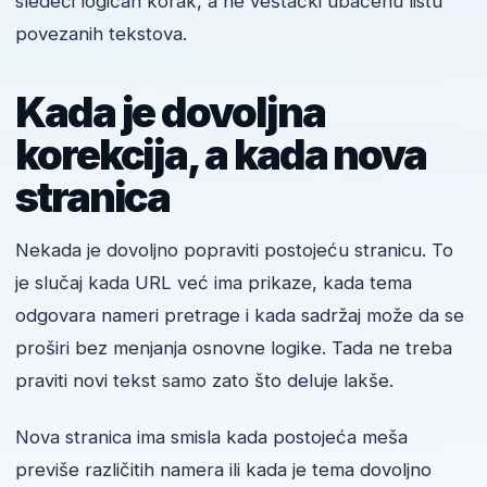
sledeći logičan korak, a ne veštački ubačenu listu
povezanih tekstova.
Kada je dovoljna
korekcija, a kada nova
stranica
Nekada je dovoljno popraviti postojeću stranicu. To
je slučaj kada URL već ima prikaze, kada tema
odgovara nameri pretrage i kada sadržaj može da se
proširi bez menjanja osnovne logike. Tada ne treba
praviti novi tekst samo zato što deluje lakše.
Nova stranica ima smisla kada postojeća meša
previše različitih namera ili kada je tema dovoljno