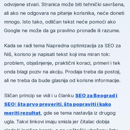
odvojene stvari. Stranica može biti tehnički savršena,
ali ako ne odgovara na pitanje korisnika, neće doneti
mnogo. Isto tako, odličan tekst neće pomoći ako
Google ne može da ga pravilno pronađe ili razume.
Kada se radi tema Napredna optimizacija za SEO za
Niš, korisno je napisati tekst koji ima miran tok:
problem, objašnjenje, praktični koraci, primeri i tek
onda blagi poziv na akciju. Prodaja treba da postoji,
ali ne treba da bude glasnija od korisne informacije.
Sličan princip se vidi i u članku
SEO za Beograd i
SEO: šta prvo proveriti, šta popraviti i kako
meriti rezultat
, gde se tema nastavlja iz drugog
ugla. Takvi linkovi imaju smisla jer čitalac dobija