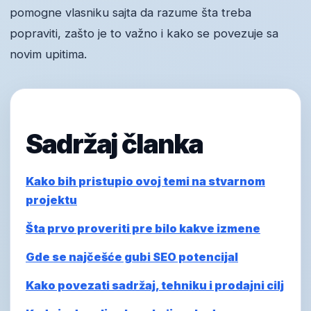
pomogne vlasniku sajta da razume šta treba
popraviti, zašto je to važno i kako se povezuje sa
novim upitima.
Sadržaj članka
Kako bih pristupio ovoj temi na stvarnom
projektu
Šta prvo proveriti pre bilo kakve izmene
Gde se najčešće gubi SEO potencijal
Kako povezati sadržaj, tehniku i prodajni cilj