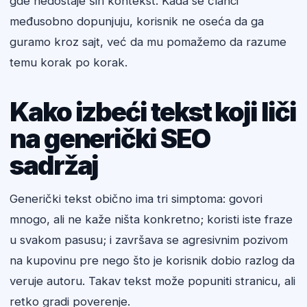
gde nedostaje širi kontekst. Kada se članci
međusobno dopunjuju, korisnik ne oseća da ga
guramo kroz sajt, već da mu pomažemo da razume
temu korak po korak.
Kako izbeći tekst koji liči
na generički SEO
sadržaj
Generički tekst obično ima tri simptoma: govori
mnogo, ali ne kaže ništa konkretno; koristi iste fraze
u svakom pasusu; i završava se agresivnim pozivom
na kupovinu pre nego što je korisnik dobio razlog da
veruje autoru. Takav tekst može popuniti stranicu, ali
retko gradi poverenje.