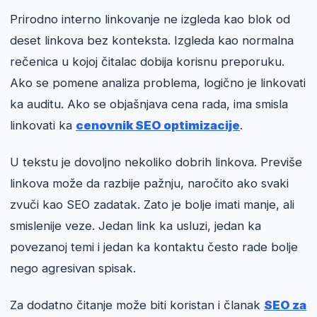
Prirodno interno linkovanje ne izgleda kao blok od
deset linkova bez konteksta. Izgleda kao normalna
rečenica u kojoj čitalac dobija korisnu preporuku.
Ako se pomene analiza problema, logično je linkovati
ka auditu. Ako se objašnjava cena rada, ima smisla
linkovati ka
cenovnik SEO optimizacije
.
U tekstu je dovoljno nekoliko dobrih linkova. Previše
linkova može da razbije pažnju, naročito ako svaki
zvuči kao SEO zadatak. Zato je bolje imati manje, ali
smislenije veze. Jedan link ka usluzi, jedan ka
povezanoj temi i jedan ka kontaktu često rade bolje
nego agresivan spisak.
Za dodatno čitanje može biti koristan i članak
SEO za