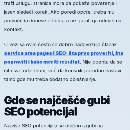
traži uslugu, stranica mora da pokaže poverenje i
jasan sledeći korak. Ako poredi opcije, treba mu
pomoći da donese odluku, a ne gurati ga odmah na
kontakt.
U vezi sa ovim često se dobro nadovezuje članak
service area pages i SEO: šta prvo proveriti, šta
popraviti i kako meriti rezultat
. Nije poenta da se
čita sve odjednom, već da korisnik prirodno nastavi
tamo gde mu treba dodatno objašnjenje.
Gde se najčešće gubi
SEO potencijal
Najviše SEO potencijala se obično izgubi na