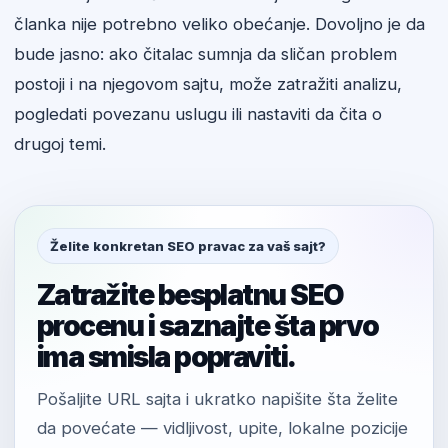
članka nije potrebno veliko obećanje. Dovoljno je da
bude jasno: ako čitalac sumnja da sličan problem
postoji i na njegovom sajtu, može zatražiti analizu,
pogledati povezanu uslugu ili nastaviti da čita o
drugoj temi.
Želite konkretan SEO pravac za vaš sajt?
Zatražite besplatnu SEO
procenu i saznajte šta prvo
ima smisla popraviti.
Pošaljite URL sajta i ukratko napišite šta želite
da povećate — vidljivost, upite, lokalne pozicije