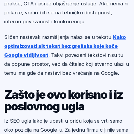
prakse, CTA i jasnije objašnjenje usluge. Ako nema ni
prikaze, vratio bih se na tehničku dostupnost,
internu povezanost i konkurenciju.
Sličan nastavak razmišljanja nalazi se u tekstu
Kako
optimizovati alt tekst bez grešaka koje koče
Google vidljivost
. Takvi povezani tekstovi nisu tu
da popune prostor, već da čitalac koji stvarno ulazi u
temu ima gde da nastavi bez vraćanja na Google.
Zašto je ovo korisno i iz
poslovnog ugla
Iz SEO ugla lako je upasti u priču koja se vrti samo
oko pozicija na Google-u. Za jednu firmu cilj nije sama