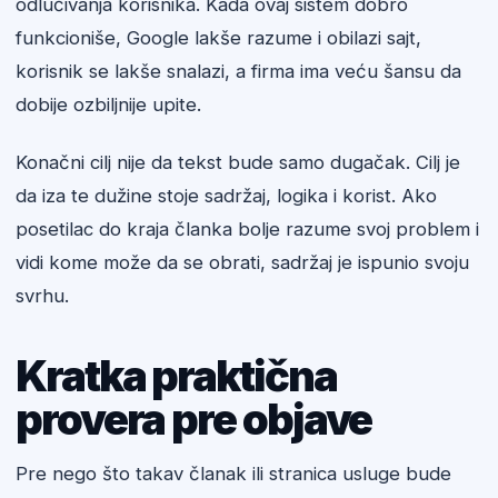
odlučivanja korisnika. Kada ovaj sistem dobro
funkcioniše, Google lakše razume i obilazi sajt,
korisnik se lakše snalazi, a firma ima veću šansu da
dobije ozbiljnije upite.
Konačni cilj nije da tekst bude samo dugačak. Cilj je
da iza te dužine stoje sadržaj, logika i korist. Ako
posetilac do kraja članka bolje razume svoj problem i
vidi kome može da se obrati, sadržaj je ispunio svoju
svrhu.
Kratka praktična
provera pre objave
Pre nego što takav članak ili stranica usluge bude