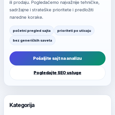
ili prodaju. Pogledaćemo najvažnije tehničke,
sadržajne i strateške prioritete i predložiti
naredne korake.
početni pregled sajta
prioriteti po uticaju
bez generičkih saveta
Pošaljite sajt na analizu
Pogledajte SEO usluge
Kategorija