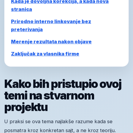
Kada je dovoljna korekcija, a kada nova
stranica
Prirodno interno linkovanje bez
preterivanja
Merenje rezultata nakon objave
Zaključak za vlasnika firme
Kako bih pristupio ovoj
temi na stvarnom
projektu
U praksi se ova tema najlakše razume kada se
posmatra kroz konkretan sajt, a ne kroz teoriju.