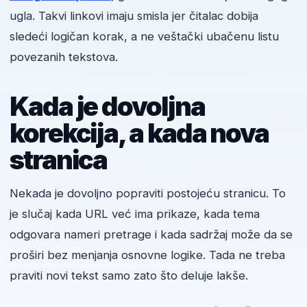
ugla. Takvi linkovi imaju smisla jer čitalac dobija
sledeći logičan korak, a ne veštački ubačenu listu
povezanih tekstova.
Kada je dovoljna
korekcija, a kada nova
stranica
Nekada je dovoljno popraviti postojeću stranicu. To
je slučaj kada URL već ima prikaze, kada tema
odgovara nameri pretrage i kada sadržaj može da se
proširi bez menjanja osnovne logike. Tada ne treba
praviti novi tekst samo zato što deluje lakše.