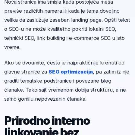
Nova stranica ima smisla kada postojeća meša
previše različitih namera ili kada je tema dovoljno
velika da zaslužuje zaseban landing page. Opšti tekst
o SEO-u ne može kvalitetno pokriti lokalni SEO,
tehnički SEO, link building i e-commerce SEO u isto
vreme.
Ako se dvoumite, često je najpraktičnije krenuti od
glavne stranice za
SEO optimizacija
, pa zatim iz nje
graditi tematske podstranice i povezane blog
članake. Tako sajt vremenom dobija strukturu, a ne
samo gomilu nepovezanih članaka.
Prirodno interno
linkovanje bez