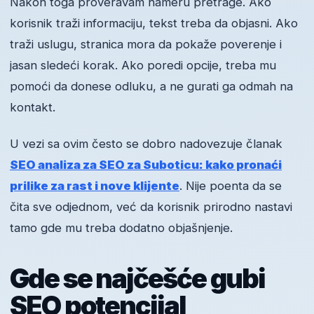
Nakon toga proveravam nameru pretrage. Ako
korisnik traži informaciju, tekst treba da objasni. Ako
traži uslugu, stranica mora da pokaže poverenje i
jasan sledeći korak. Ako poredi opcije, treba mu
pomoći da donese odluku, a ne gurati ga odmah na
kontakt.
U vezi sa ovim često se dobro nadovezuje članak
SEO analiza za SEO za Suboticu: kako pronaći
prilike za rast i nove klijente
. Nije poenta da se
čita sve odjednom, već da korisnik prirodno nastavi
tamo gde mu treba dodatno objašnjenje.
Gde se najčešće gubi
SEO potencijal