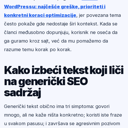
WordPressu: najčešće greške, prioriteti i
konkretni koraci optimizacije
, jer povezana tema
često pokaže gde nedostaje širi kontekst. Kada se
članci međusobno dopunjuju, korisnik ne oseća da
ga guramo kroz sajt, već da mu pomažemo da
razume temu korak po korak.
Kako izbeći tekst koji liči
na generički SEO
sadržaj
Generički tekst obično ima tri simptoma: govori
mnogo, ali ne kaže ništa konkretno; koristi iste fraze
u svakom pasusu; i završava se agresivnim pozivom