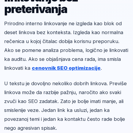
preterivanja
Prirodno interno linkovanje ne izgleda kao blok od
deset linkova bez konteksta. Izgleda kao normalna
rečenica u kojoj čitalac dobija korisnu preporuku.
Ako se pomene analiza problema, logično je linkovati
ka auditu. Ako se objašnjava cena rada, ima smisla
linkovati ka
cenovnik SEO optimizacije
.
U tekstu je dovoljno nekoliko dobrih linkova. Previše
linkova može da razbije pažnju, naročito ako svaki
zvuči kao SEO zadatak. Zato je bolje imati manje, ali
smislenije veze. Jedan link ka usluzi, jedan ka
povezanoj temi i jedan ka kontaktu često rade bolje
nego agresivan spisak.