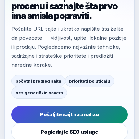
procenu i saznajte šta prvo
ima smisla popraviti.
Pošaljite URL sajta i ukratko napišite šta želite
da povećate — vidljivost, upite, lokalne pozicije
ili prodaju. Pogledaćemo najvažnije tehničke,
sadržajne i strateške prioritete i predložiti
naredne korake.
početni pregled sajta
prioriteti po uticaju
bez generičkih saveta
Pošaljite sajt na analizu
Pogledajte SEO usluge