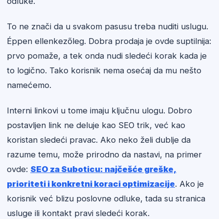
odluke.
To ne znači da u svakom pasusu treba nuditi uslugu.
Éppen ellenkezőleg. Dobra prodaja je ovde suptilnija:
prvo pomaže, a tek onda nudi sledeći korak kada je
to logično. Tako korisnik nema osećaj da mu nešto
namećemo.
Interni linkovi u tome imaju ključnu ulogu. Dobro
postavljen link ne deluje kao SEO trik, već kao
koristan sledeći pravac. Ako neko želi dublje da
razume temu, može prirodno da nastavi, na primer
ovde:
SEO za Suboticu: najčešće greške,
prioriteti i konkretni koraci optimizacije
. Ako je
korisnik već blizu poslovne odluke, tada su stranica
usluge ili kontakt pravi sledeći korak.