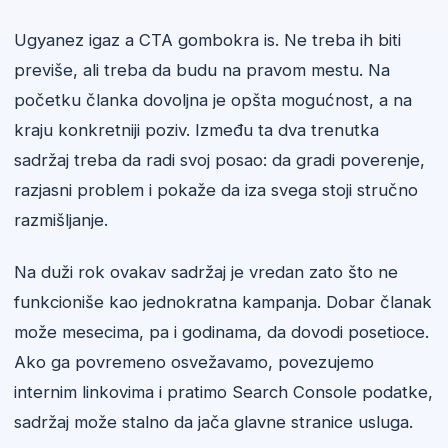
Ugyanez igaz a CTA gombokra is. Ne treba ih biti
previše, ali treba da budu na pravom mestu. Na
početku članka dovoljna je opšta mogućnost, a na
kraju konkretniji poziv. Između ta dva trenutka
sadržaj treba da radi svoj posao: da gradi poverenje,
razjasni problem i pokaže da iza svega stoji stručno
razmišljanje.
Na duži rok ovakav sadržaj je vredan zato što ne
funkcioniše kao jednokratna kampanja. Dobar članak
može mesecima, pa i godinama, da dovodi posetioce.
Ako ga povremeno osvežavamo, povezujemo
internim linkovima i pratimo Search Console podatke,
sadržaj može stalno da jača glavne stranice usluga.