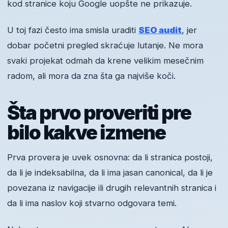
kod stranice koju Google uopšte ne prikazuje.
U toj fazi često ima smisla uraditi
SEO audit
, jer
dobar početni pregled skraćuje lutanje. Ne mora
svaki projekat odmah da krene velikim mesečnim
radom, ali mora da zna šta ga najviše koči.
Šta prvo proveriti pre
bilo kakve izmene
Prva provera je uvek osnovna: da li stranica postoji,
da li je indeksabilna, da li ima jasan canonical, da li je
povezana iz navigacije ili drugih relevantnih stranica i
da li ima naslov koji stvarno odgovara temi.