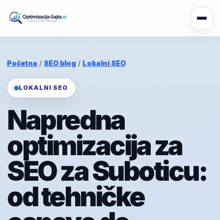
Početna
/
SEO blog
/
Lokalni SEO
LOKALNI SEO
Napredna
optimizacija za
SEO za Suboticu:
od tehničke