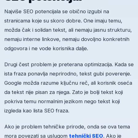
Najviše SEO potencijala se obično izgubi na
stranicama koje su skoro dobre. One imaju temu,
možda čak i solidan tekst, ali nemaju jasnu strukturu,
nemaju interne linkove, nemaju dovoljno konkretnih
odgovora i ne vode korisnika dalje.
Drugi čest problem je preterana optimizacija. Kada se
ista fraza ponavlja neprirodno, tekst gubi poverenje.
Google možda razume ključnu reč, ali korisnik oseća
da tekst nije pisan za njega. Zato je bolji tekst koji
pokriva temu normalnim jezikom nego tekst koji
izgleda kao lista SEO fraza.
Ako je problem tehničke prirode, onda se ova tema
mora povezati sa uslugom
tehnički SEO
. Ako je