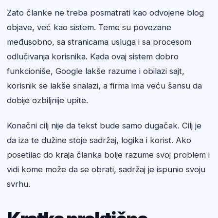
Zato članke ne treba posmatrati kao odvojene blog
objave, već kao sistem. Teme su povezane
međusobno, sa stranicama usluga i sa procesom
odlučivanja korisnika. Kada ovaj sistem dobro
funkcioniše, Google lakše razume i obilazi sajt,
korisnik se lakše snalazi, a firma ima veću šansu da
dobije ozbiljnije upite.
Konačni cilj nije da tekst bude samo dugačak. Cilj je
da iza te dužine stoje sadržaj, logika i korist. Ako
posetilac do kraja članka bolje razume svoj problem i
vidi kome može da se obrati, sadržaj je ispunio svoju
svrhu.