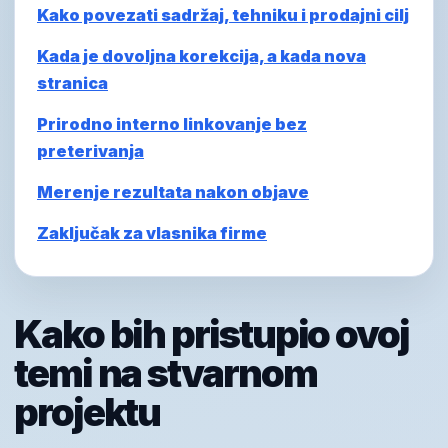
Kako povezati sadržaj, tehniku i prodajni cilj
Kada je dovoljna korekcija, a kada nova
stranica
Prirodno interno linkovanje bez
preterivanja
Merenje rezultata nakon objave
Zaključak za vlasnika firme
Kako bih pristupio ovoj
temi na stvarnom
projektu