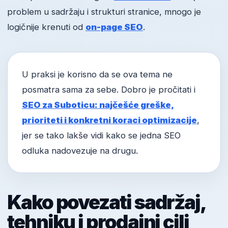
problem u sadržaju i strukturi stranice, mnogo je
logičnije krenuti od
on-page SEO
.
U praksi je korisno da se ova tema ne
posmatra sama za sebe. Dobro je pročitati i
SEO za Suboticu: najčešće greške,
prioriteti i konkretni koraci optimizacije
,
jer se tako lakše vidi kako se jedna SEO
odluka nadovezuje na drugu.
Kako povezati sadržaj,
tehniku i prodajni cilj