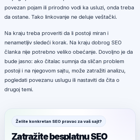
povezan pojam ili prirodno vodi ka usluzi, onda treba
da ostane. Tako linkovanje ne deluje veštački.
Na kraju treba proveriti da li postoji miran i
nenametljiv sledeći korak. Na kraju dobrog SEO
članka nije potrebno veliko obećanje. Dovoljno je da
bude jasno: ako čitalac sumnja da sličan problem
postoji i na njegovom sajtu, može zatražiti analizu,
pogledati povezanu uslugu ili nastaviti da čita o
drugoj temi.
Želite konkretan SEO pravac za vaš sajt?
Zatražite besplatnu SEO