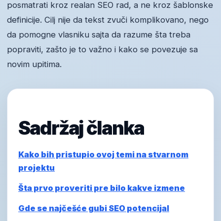
posmatrati kroz realan SEO rad, a ne kroz šablonske
definicije. Cilj nije da tekst zvuči komplikovano, nego
da pomogne vlasniku sajta da razume šta treba
popraviti, zašto je to važno i kako se povezuje sa
novim upitima.
Sadržaj članka
Kako bih pristupio ovoj temi na stvarnom
projektu
Šta prvo proveriti pre bilo kakve izmene
Gde se najčešće gubi SEO potencijal