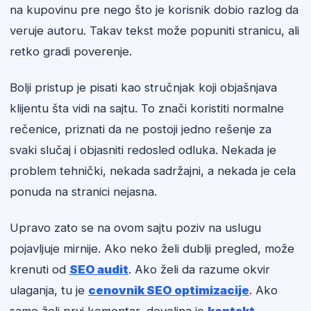
na kupovinu pre nego što je korisnik dobio razlog da
veruje autoru. Takav tekst može popuniti stranicu, ali
retko gradi poverenje.
Bolji pristup je pisati kao stručnjak koji objašnjava
klijentu šta vidi na sajtu. To znači koristiti normalne
rečenice, priznati da ne postoji jedno rešenje za
svaki slučaj i objasniti redosled odluka. Nekada je
problem tehnički, nekada sadržajni, a nekada je cela
ponuda na stranici nejasna.
Upravo zato se na ovom sajtu poziv na uslugu
pojavljuje mirnije. Ako neko želi dublji pregled, može
krenuti od
SEO audit
. Ako želi da razume okvir
ulaganja, tu je
cenovnik SEO optimizacije
. Ako