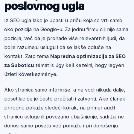
poslovnog ugla
Iz SEO ugla lako je upasti u priču koja se vrti samo
oko pozicija na Google-u. Za jednu firmu cilj nije sama
pozicija, već da je pronađe više relevantnih ljudi, da
bolje razumeju uslugu i da se lakše odluče na
kontakt. Zato tema
Napredna optimizacija za SEO
za Suboticu
témát is úgy kell kezelni, hogy legyen
üzleti következménye.
Ako stranica samo informiše, a ne vodi nikuda dalje,
posetilac će je često pročitati i zatvoriti. Ako članak
prirodno pokaže sledeći korak, na primer audit,
stranicu usluge ili povezano objašnjenje, sadržaj ne
donosi samo posetu već pomaže i pri donošenju