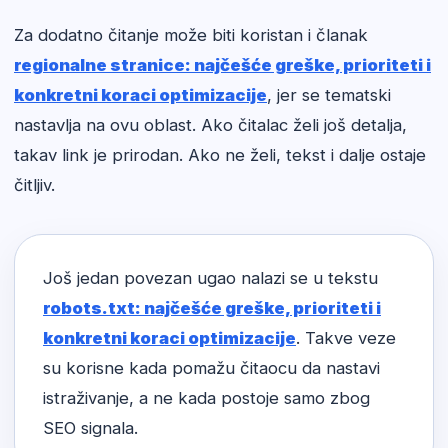
Za dodatno čitanje može biti koristan i članak
regionalne stranice: najčešće greške, prioriteti i
konkretni koraci optimizacije
, jer se tematski
nastavlja na ovu oblast. Ako čitalac želi još detalja,
takav link je prirodan. Ako ne želi, tekst i dalje ostaje
čitljiv.
Još jedan povezan ugao nalazi se u tekstu
robots.txt: najčešće greške, prioriteti i
konkretni koraci optimizacije
. Takve veze
su korisne kada pomažu čitaocu da nastavi
istraživanje, a ne kada postoje samo zbog
SEO signala.