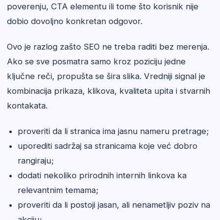
poverenju, CTA elementu ili tome što korisnik nije
dobio dovoljno konkretan odgovor.
Ovo je razlog zašto SEO ne treba raditi bez merenja.
Ako se sve posmatra samo kroz poziciju jedne
ključne reči, propušta se šira slika. Vredniji signal je
kombinacija prikaza, klikova, kvaliteta upita i stvarnih
kontakata.
proveriti da li stranica ima jasnu nameru pretrage;
uporediti sadržaj sa stranicama koje već dobro
rangiraju;
dodati nekoliko prirodnih internih linkova ka
relevantnim temama;
proveriti da li postoji jasan, ali nenametljiv poziv na
akciju;