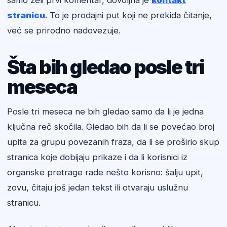
samo želi prvi komentar, dovoljna je
kontakt
stranicu
. To je prodajni put koji ne prekida čitanje,
već se prirodno nadovezuje.
Šta bih gledao posle tri
meseca
Posle tri meseca ne bih gledao samo da li je jedna
ključna reč skočila. Gledao bih da li se povećao broj
upita za grupu povezanih fraza, da li se proširio skup
stranica koje dobijaju prikaze i da li korisnici iz
organske pretrage rade nešto korisno: šalju upit,
zovu, čitaju još jedan tekst ili otvaraju uslužnu
stranicu.