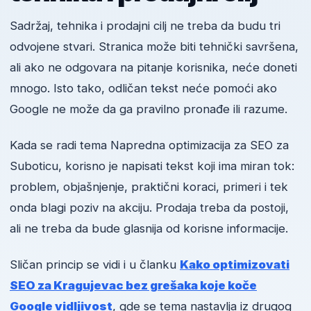
Sadržaj, tehnika i prodajni cilj ne treba da budu tri
odvojene stvari. Stranica može biti tehnički savršena,
ali ako ne odgovara na pitanje korisnika, neće doneti
mnogo. Isto tako, odličan tekst neće pomoći ako
Google ne može da ga pravilno pronađe ili razume.
Kada se radi tema Napredna optimizacija za SEO za
Suboticu, korisno je napisati tekst koji ima miran tok:
problem, objašnjenje, praktični koraci, primeri i tek
onda blagi poziv na akciju. Prodaja treba da postoji,
ali ne treba da bude glasnija od korisne informacije.
Sličan princip se vidi i u članku
Kako optimizovati
SEO za Kragujevac bez grešaka koje koče
Google vidljivost
, gde se tema nastavlja iz drugog