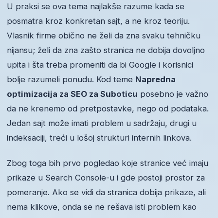
U praksi se ova tema najlakše razume kada se
posmatra kroz konkretan sajt, a ne kroz teoriju.
Vlasnik firme obično ne želi da zna svaku tehničku
nijansu; želi da zna zašto stranica ne dobija dovoljno
upita i šta treba promeniti da bi Google i korisnici
bolje razumeli ponudu. Kod teme
Napredna
optimizacija za SEO za Suboticu
posebno je važno
da ne krenemo od pretpostavke, nego od podataka.
Jedan sajt može imati problem u sadržaju, drugi u
indeksaciji, treći u lošoj strukturi internih linkova.
Zbog toga bih prvo pogledao koje stranice već imaju
prikaze u Search Console-u i gde postoji prostor za
pomeranje. Ako se vidi da stranica dobija prikaze, ali
nema klikove, onda se ne rešava isti problem kao