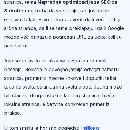
stranica, tema
Napredna optimizacija za SEO za
Suboticu
ne treba da se dodaje kao još jedan
izolovan tekst. Prvo treba proveriti da li već postoji
slična stranica, da li se teme preklapaju i da li Google
možda već prikazuje pogrešan URL za upite koji su
nam važni.
Ako se pojavi kanibalizacija, rešenje nije uvek
brisanje. Nekada je dovoljno jasnije odvojiti nameru
stranica, promeniti interne linkove i dopuniti tekst
tako da svaka stranica ima svoju ulogu. Jedna može
biti članak, druga uslužna landing stranica, treća
lokalna stranica, a četvrta konkretan primer iz
prakse.
U tom smislu je korisno pogledati i
slike u