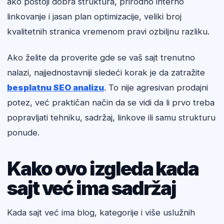
ako postoji dobra struktura, prirodno interno
linkovanje i jasan plan optimizacije, veliki broj
kvalitetnih stranica vremenom pravi ozbiljnu razliku.
Ako želite da proverite gde se vaš sajt trenutno
nalazi, najjednostavniji sledeći korak je da zatražite
besplatnu SEO analizu
. To nije agresivan prodajni
potez, već praktičan način da se vidi da li prvo treba
popravljati tehniku, sadržaj, linkove ili samu strukturu
ponude.
Kako ovo izgleda kada
sajt već ima sadržaj
Kada sajt već ima blog, kategorije i više uslužnih