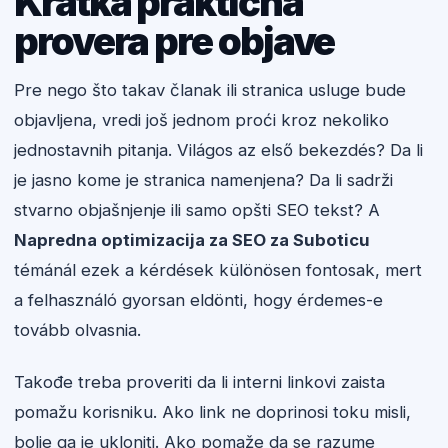
Kratka praktična
provera pre objave
Pre nego što takav članak ili stranica usluge bude
objavljena, vredi još jednom proći kroz nekoliko
jednostavnih pitanja. Világos az első bekezdés? Da li
je jasno kome je stranica namenjena? Da li sadrži
stvarno objašnjenje ili samo opšti SEO tekst? A
Napredna optimizacija za SEO za Suboticu
témánál ezek a kérdések különösen fontosak, mert
a felhasználó gyorsan eldönti, hogy érdemes-e
tovább olvasnia.
Takođe treba proveriti da li interni linkovi zaista
pomažu korisniku. Ako link ne doprinosi toku misli,
bolje ga je ukloniti. Ako pomaže da se razume