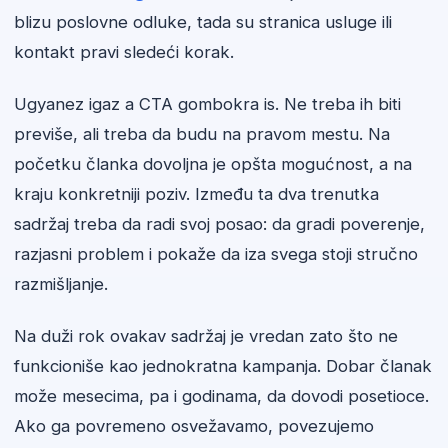
blizu poslovne odluke, tada su stranica usluge ili
kontakt pravi sledeći korak.
Ugyanez igaz a CTA gombokra is. Ne treba ih biti
previše, ali treba da budu na pravom mestu. Na
početku članka dovoljna je opšta mogućnost, a na
kraju konkretniji poziv. Između ta dva trenutka
sadržaj treba da radi svoj posao: da gradi poverenje,
razjasni problem i pokaže da iza svega stoji stručno
razmišljanje.
Na duži rok ovakav sadržaj je vredan zato što ne
funkcioniše kao jednokratna kampanja. Dobar članak
može mesecima, pa i godinama, da dovodi posetioce.
Ako ga povremeno osvežavamo, povezujemo