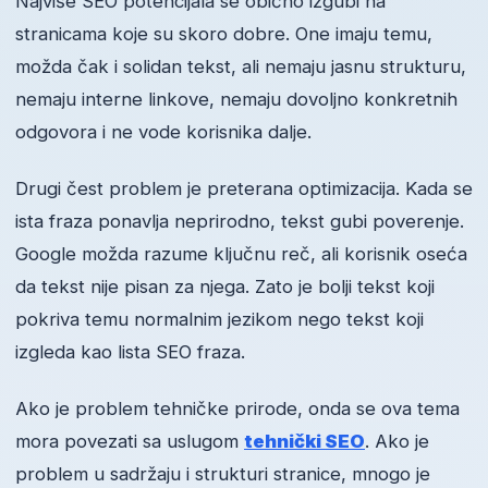
Najviše SEO potencijala se obično izgubi na
stranicama koje su skoro dobre. One imaju temu,
možda čak i solidan tekst, ali nemaju jasnu strukturu,
nemaju interne linkove, nemaju dovoljno konkretnih
odgovora i ne vode korisnika dalje.
Drugi čest problem je preterana optimizacija. Kada se
ista fraza ponavlja neprirodno, tekst gubi poverenje.
Google možda razume ključnu reč, ali korisnik oseća
da tekst nije pisan za njega. Zato je bolji tekst koji
pokriva temu normalnim jezikom nego tekst koji
izgleda kao lista SEO fraza.
Ako je problem tehničke prirode, onda se ova tema
mora povezati sa uslugom
tehnički SEO
. Ako je
problem u sadržaju i strukturi stranice, mnogo je