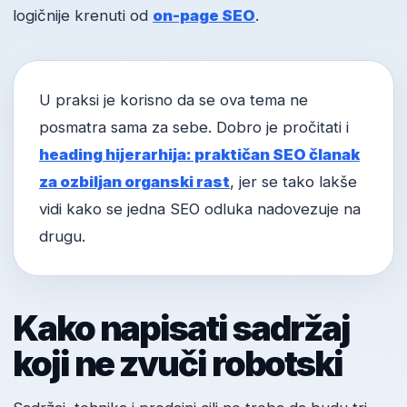
logičnije krenuti od
on-page SEO
.
U praksi je korisno da se ova tema ne
posmatra sama za sebe. Dobro je pročitati i
heading hijerarhija: praktičan SEO članak
za ozbiljan organski rast
, jer se tako lakše
vidi kako se jedna SEO odluka nadovezuje na
drugu.
Kako napisati sadržaj
koji ne zvuči robotski