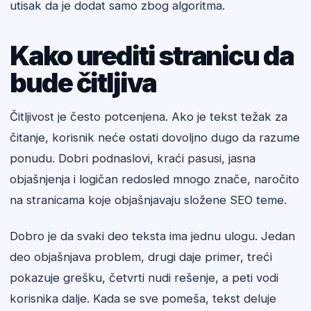
utisak da je dodat samo zbog algoritma.
Kako urediti stranicu da
bude čitljiva
Čitljivost je često potcenjena. Ako je tekst težak za
čitanje, korisnik neće ostati dovoljno dugo da razume
ponudu. Dobri podnaslovi, kraći pasusi, jasna
objašnjenja i logičan redosled mnogo znače, naročito
na stranicama koje objašnjavaju složene SEO teme.
Dobro je da svaki deo teksta ima jednu ulogu. Jedan
deo objašnjava problem, drugi daje primer, treći
pokazuje grešku, četvrti nudi rešenje, a peti vodi
korisnika dalje. Kada se sve pomeša, tekst deluje