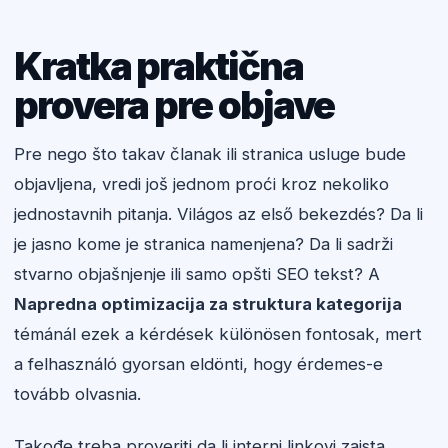
Kratka praktična
provera pre objave
Pre nego što takav članak ili stranica usluge bude
objavljena, vredi još jednom proći kroz nekoliko
jednostavnih pitanja. Világos az első bekezdés? Da li
je jasno kome je stranica namenjena? Da li sadrži
stvarno objašnjenje ili samo opšti SEO tekst? A
Napredna optimizacija za struktura kategorija
témánál ezek a kérdések különösen fontosak, mert
a felhasználó gyorsan eldönti, hogy érdemes-e
tovább olvasnia.
Takođe treba proveriti da li interni linkovi zaista