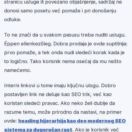
stranicu usluge ili povezano objašnjenje, sadržaj ne
donosi samo posetu već pomaže i pri donošenju
odluke.
To ne znači da u svakom pasusu treba nuditi uslugu.
Éppen ellenkezőleg. Dobra prodaja je ovde suptilnija:
prvo pomaže, a tek onda nudi sledeći korak kada je
to logično. Tako korisnik nema osećaj da mu nešto
namećemo.
Interni linkovi u tome imaju ključnu ulogu. Dobro
postavljen link ne deluje kao SEO trik, već kao
koristan sledeći pravac. Ako neko želi dublje da
razume temu, može prirodno da nastavi, na primer
ovde:
heading hijerarhija kao deo modernog SEO
sistema za dugoročan rast
. Ako je korisnik već