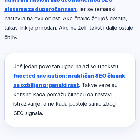
sistema za dugoročan rast
, jer se tematski
nastavlja na ovu oblast. Ako čitalac želi još detalja,
takav link je prirodan. Ako ne želi, tekst i dalje ostaje
čitljiv.
Još jedan povezan ugao nalazi se u tekstu
faceted navigation: praktičan SEO članak
za ozbiljan organski rast
. Takve veze su
korisne kada pomažu čitaocu da nastavi
istraživanje, a ne kada postoje samo zbog
SEO signala.