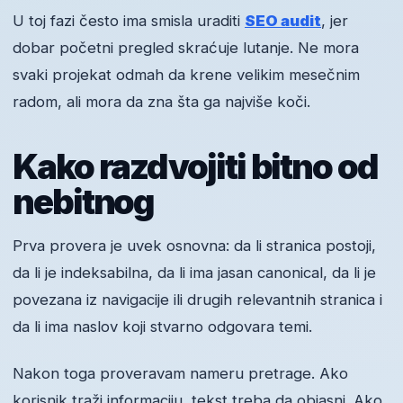
U toj fazi često ima smisla uraditi
SEO audit
, jer
dobar početni pregled skraćuje lutanje. Ne mora
svaki projekat odmah da krene velikim mesečnim
radom, ali mora da zna šta ga najviše koči.
Kako razdvojiti bitno od
nebitnog
Prva provera je uvek osnovna: da li stranica postoji,
da li je indeksabilna, da li ima jasan canonical, da li je
povezana iz navigacije ili drugih relevantnih stranica i
da li ima naslov koji stvarno odgovara temi.
Nakon toga proveravam nameru pretrage. Ako
korisnik traži informaciju, tekst treba da objasni. Ako