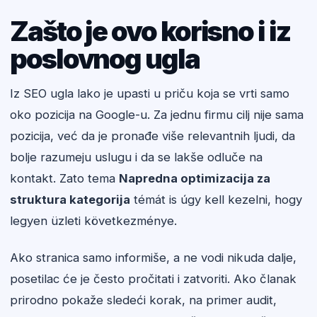
Zašto je ovo korisno i iz
poslovnog ugla
Iz SEO ugla lako je upasti u priču koja se vrti samo
oko pozicija na Google-u. Za jednu firmu cilj nije sama
pozicija, već da je pronađe više relevantnih ljudi, da
bolje razumeju uslugu i da se lakše odluče na
kontakt. Zato tema
Napredna optimizacija za
struktura kategorija
témát is úgy kell kezelni, hogy
legyen üzleti következménye.
Ako stranica samo informiše, a ne vodi nikuda dalje,
posetilac će je često pročitati i zatvoriti. Ako članak
prirodno pokaže sledeći korak, na primer audit,