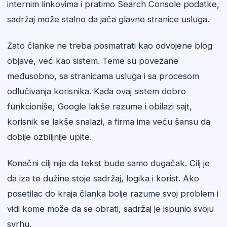
internim linkovima i pratimo Search Console podatke,
sadržaj može stalno da jača glavne stranice usluga.
Zato članke ne treba posmatrati kao odvojene blog
objave, već kao sistem. Teme su povezane
međusobno, sa stranicama usluga i sa procesom
odlučivanja korisnika. Kada ovaj sistem dobro
funkcioniše, Google lakše razume i obilazi sajt,
korisnik se lakše snalazi, a firma ima veću šansu da
dobije ozbiljnije upite.
Konačni cilj nije da tekst bude samo dugačak. Cilj je
da iza te dužine stoje sadržaj, logika i korist. Ako
posetilac do kraja članka bolje razume svoj problem i
vidi kome može da se obrati, sadržaj je ispunio svoju
svrhu.