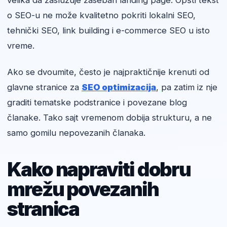
velika da zaslužuje zaseban landing page. Opšti tekst
o SEO-u ne može kvalitetno pokriti lokalni SEO,
tehnički SEO, link building i e-commerce SEO u isto
vreme.
Ako se dvoumite, često je najpraktičnije krenuti od
glavne stranice za
SEO optimizacija
, pa zatim iz nje
graditi tematske podstranice i povezane blog
članake. Tako sajt vremenom dobija strukturu, a ne
samo gomilu nepovezanih članaka.
Kako napraviti dobru
mrežu povezanih
stranica