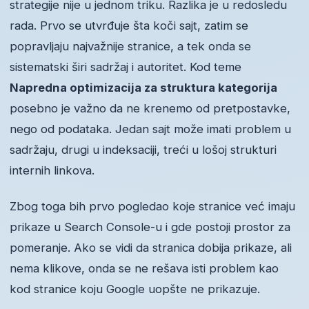
strategije nije u jednom triku. Razlika je u redosledu
rada. Prvo se utvrđuje šta koči sajt, zatim se
popravljaju najvažnije stranice, a tek onda se
sistematski širi sadržaj i autoritet. Kod teme
Napredna optimizacija za struktura kategorija
posebno je važno da ne krenemo od pretpostavke,
nego od podataka. Jedan sajt može imati problem u
sadržaju, drugi u indeksaciji, treći u lošoj strukturi
internih linkova.
Zbog toga bih prvo pogledao koje stranice već imaju
prikaze u Search Console-u i gde postoji prostor za
pomeranje. Ako se vidi da stranica dobija prikaze, ali
nema klikove, onda se ne rešava isti problem kao
kod stranice koju Google uopšte ne prikazuje.