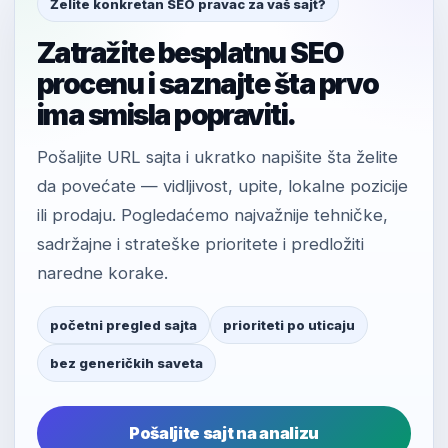
Želite konkretan SEO pravac za vaš sajt?
Zatražite besplatnu SEO
procenu i saznajte šta prvo
ima smisla popraviti.
Pošaljite URL sajta i ukratko napišite šta želite
da povećate — vidljivost, upite, lokalne pozicije
ili prodaju. Pogledaćemo najvažnije tehničke,
sadržajne i strateške prioritete i predložiti
naredne korake.
početni pregled sajta
prioriteti po uticaju
bez generičkih saveta
Pošaljite sajt na analizu