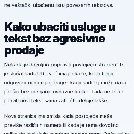
ne veštački ubačenu listu povezanih tekstova.
Kako ubaciti usluge u
tekst bez agresivne
prodaje
Nekada je dovoljno popraviti postojeću stranicu. To
je slučaj kada URL već ima prikaze, kada tema
odgovara nameri pretrage i kada sadržaj može da se
proširi bez menjanja osnovne logike. Tada ne treba
praviti novi tekst samo zato što deluje lakše.
Nova stranica ima smisla kada postojeća meša
previše različitih namera ili kada je tema dovoljno