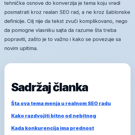
tehničke osnove do konverzija je tema koju vredi
posmatrati kroz realan SEO rad, a ne kroz šablonske
definicije. Cilj nije da tekst zvuči komplikovano, nego
da pomogne vlasniku sajta da razume šta treba
popraviti, zašto je to važno i kako se povezuje sa
novim upitima.
Sadržaj članka
Šta ova tema menja u realnom SEO radu
Kako razdvojiti bitno od nebitnog
Kada konkurencija ima prednost