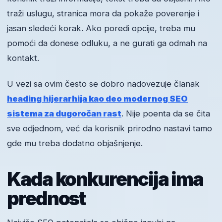
traži uslugu, stranica mora da pokaže poverenje i
jasan sledeći korak. Ako poredi opcije, treba mu
pomoći da donese odluku, a ne gurati ga odmah na
kontakt.
U vezi sa ovim često se dobro nadovezuje članak
heading hijerarhija kao deo modernog SEO
sistema za dugoročan rast
. Nije poenta da se čita
sve odjednom, već da korisnik prirodno nastavi tamo
gde mu treba dodatno objašnjenje.
Kada konkurencija ima
prednost