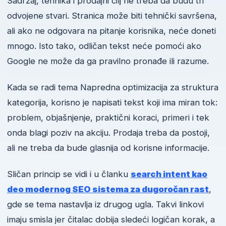
Sadržaj, tehnika i prodajni cilj ne treba da budu tri
odvojene stvari. Stranica može biti tehnički savršena,
ali ako ne odgovara na pitanje korisnika, neće doneti
mnogo. Isto tako, odličan tekst neće pomoći ako
Google ne može da ga pravilno pronađe ili razume.
Kada se radi tema Napredna optimizacija za struktura
kategorija, korisno je napisati tekst koji ima miran tok:
problem, objašnjenje, praktični koraci, primeri i tek
onda blagi poziv na akciju. Prodaja treba da postoji,
ali ne treba da bude glasnija od korisne informacije.
Sličan princip se vidi i u članku
search intent kao
deo modernog SEO sistema za dugoročan rast
,
gde se tema nastavlja iz drugog ugla. Takvi linkovi
imaju smisla jer čitalac dobija sledeći logičan korak, a