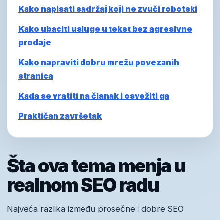
Kako napisati sadržaj koji ne zvuči robotski
Kako ubaciti usluge u tekst bez agresivne
prodaje
Kako napraviti dobru mrežu povezanih
stranica
Kada se vratiti na članak i osvežiti ga
Praktičan završetak
Šta ova tema menja u
realnom SEO radu
Najveća razlika između prosečne i dobre SEO