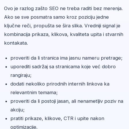
Ovo je razlog zašto SEO ne treba raditi bez merenja.
Ako se sve posmatra samo kroz poziciju jedne
ključne reči, propušta se šira slika. Vredniji signal je
kombinacija prikaza, klikova, kvaliteta upita i stvarnih
kontakata.
proveriti da li stranica ima jasnu nameru pretrage;
uporediti sadržaj sa stranicama koje već dobro
rangiraju;
dodati nekoliko prirodnih internih linkova ka
relevantnim temama;
proveriti da li postoji jasan, ali nenametljiv poziv na
akciju;
pratiti prikaze, klikove, CTR i upite nakon
optimizacije.