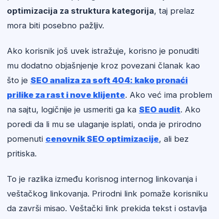
optimizacija za struktura kategorija
, taj prelaz
mora biti posebno pažljiv.
Ako korisnik još uvek istražuje, korisno je ponuditi
mu dodatno objašnjenje kroz povezani članak kao
što je
SEO analiza za soft 404: kako pronaći
prilike za rast i nove klijente
. Ako već ima problem
na sajtu, logičnije je usmeriti ga ka
SEO audit
. Ako
poredi da li mu se ulaganje isplati, onda je prirodno
pomenuti
cenovnik SEO optimizacije
, ali bez
pritiska.
To je razlika između korisnog internog linkovanja i
veštačkog linkovanja. Prirodni link pomaže korisniku
da završi misao. Veštački link prekida tekst i ostavlja