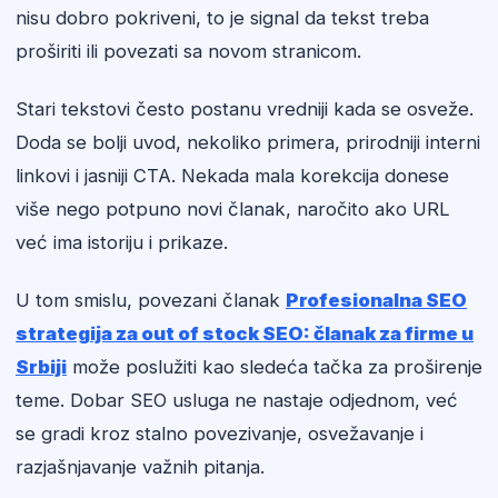
nisu dobro pokriveni, to je signal da tekst treba
proširiti ili povezati sa novom stranicom.
Stari tekstovi često postanu vredniji kada se osveže.
Doda se bolji uvod, nekoliko primera, prirodniji interni
linkovi i jasniji CTA. Nekada mala korekcija donese
više nego potpuno novi članak, naročito ako URL
već ima istoriju i prikaze.
U tom smislu, povezani članak
Profesionalna SEO
strategija za out of stock SEO: članak za firme u
Srbiji
može poslužiti kao sledeća tačka za proširenje
teme. Dobar SEO usluga ne nastaje odjednom, već
se gradi kroz stalno povezivanje, osvežavanje i
razjašnjavanje važnih pitanja.