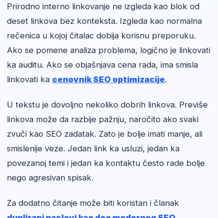
Prirodno interno linkovanje ne izgleda kao blok od
deset linkova bez konteksta. Izgleda kao normalna
rečenica u kojoj čitalac dobija korisnu preporuku.
Ako se pomene analiza problema, logično je linkovati
ka auditu. Ako se objašnjava cena rada, ima smisla
linkovati ka
cenovnik SEO optimizacije
.
U tekstu je dovoljno nekoliko dobrih linkova. Previše
linkova može da razbije pažnju, naročito ako svaki
zvuči kao SEO zadatak. Zato je bolje imati manje, ali
smislenije veze. Jedan link ka usluzi, jedan ka
povezanoj temi i jedan ka kontaktu često rade bolje
nego agresivan spisak.
Za dodatno čitanje može biti koristan i članak
duplirani naslovi kao deo modernog SEO