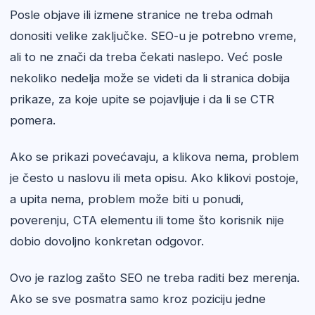
Posle objave ili izmene stranice ne treba odmah
donositi velike zaključke. SEO-u je potrebno vreme,
ali to ne znači da treba čekati naslepo. Već posle
nekoliko nedelja može se videti da li stranica dobija
prikaze, za koje upite se pojavljuje i da li se CTR
pomera.
Ako se prikazi povećavaju, a klikova nema, problem
je često u naslovu ili meta opisu. Ako klikovi postoje,
a upita nema, problem može biti u ponudi,
poverenju, CTA elementu ili tome što korisnik nije
dobio dovoljno konkretan odgovor.
Ovo je razlog zašto SEO ne treba raditi bez merenja.
Ako se sve posmatra samo kroz poziciju jedne