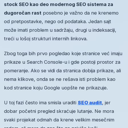
stock SEO kao deo modernog SEO sistema za
dugoročan rast
posebno je važno da ne krenemo
od pretpostavke, nego od podataka. Jedan sajt
može imati problem u sadržaju, drugi u indeksaciji,
treći u lošoj strukturi internih linkova.
Zbog toga bih prvo pogledao koje stranice već imaju
prikaze u Search Console-u i gde postoji prostor za
pomeranje. Ako se vidi da stranica dobija prikaze, ali
nema klikove, onda se ne rešava isti problem kao
kod stranice koju Google uopšte ne prikazuje.
U toj fazi često ima smisla uraditi
SEO audit
, jer
dobar početni pregled skraćuje lutanje. Ne mora
svaki projekat odmah da krene velikim mesečnim