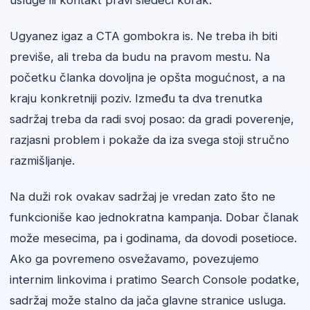
usluge ili kontakt pravi sledeći korak.
Ugyanez igaz a CTA gombokra is. Ne treba ih biti
previše, ali treba da budu na pravom mestu. Na
početku članka dovoljna je opšta mogućnost, a na
kraju konkretniji poziv. Između ta dva trenutka
sadržaj treba da radi svoj posao: da gradi poverenje,
razjasni problem i pokaže da iza svega stoji stručno
razmišljanje.
Na duži rok ovakav sadržaj je vredan zato što ne
funkcioniše kao jednokratna kampanja. Dobar članak
može mesecima, pa i godinama, da dovodi posetioce.
Ako ga povremeno osvežavamo, povezujemo
internim linkovima i pratimo Search Console podatke,
sadržaj može stalno da jača glavne stranice usluga.