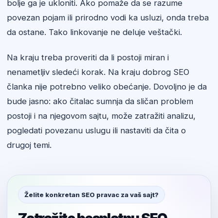
bolje ga je ukloniti. Ako pomaže da se razume
povezan pojam ili prirodno vodi ka usluzi, onda treba
da ostane. Tako linkovanje ne deluje veštački.
Na kraju treba proveriti da li postoji miran i
nenametljiv sledeći korak. Na kraju dobrog SEO
članka nije potrebno veliko obećanje. Dovoljno je da
bude jasno: ako čitalac sumnja da sličan problem
postoji i na njegovom sajtu, može zatražiti analizu,
pogledati povezanu uslugu ili nastaviti da čita o
drugoj temi.
Želite konkretan SEO pravac za vaš sajt?