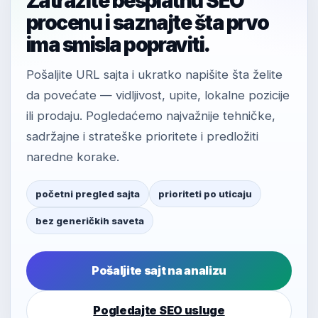
Zatražite besplatnu SEO
procenu i saznajte šta prvo
ima smisla popraviti.
Pošaljite URL sajta i ukratko napišite šta želite
da povećate — vidljivost, upite, lokalne pozicije
ili prodaju. Pogledaćemo najvažnije tehničke,
sadržajne i strateške prioritete i predložiti
naredne korake.
početni pregled sajta
prioriteti po uticaju
bez generičkih saveta
Pošaljite sajt na analizu
Pogledajte SEO usluge