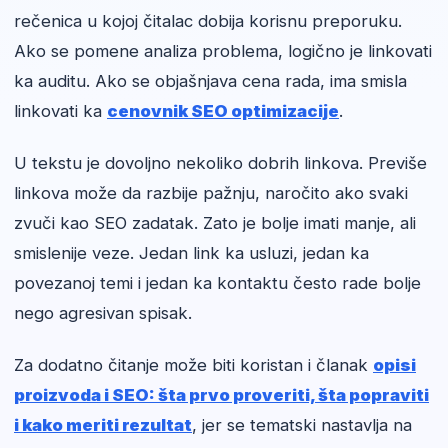
rečenica u kojoj čitalac dobija korisnu preporuku.
Ako se pomene analiza problema, logično je linkovati
ka auditu. Ako se objašnjava cena rada, ima smisla
linkovati ka
cenovnik SEO optimizacije
.
U tekstu je dovoljno nekoliko dobrih linkova. Previše
linkova može da razbije pažnju, naročito ako svaki
zvuči kao SEO zadatak. Zato je bolje imati manje, ali
smislenije veze. Jedan link ka usluzi, jedan ka
povezanoj temi i jedan ka kontaktu često rade bolje
nego agresivan spisak.
Za dodatno čitanje može biti koristan i članak
opisi
proizvoda i SEO: šta prvo proveriti, šta popraviti
i kako meriti rezultat
, jer se tematski nastavlja na