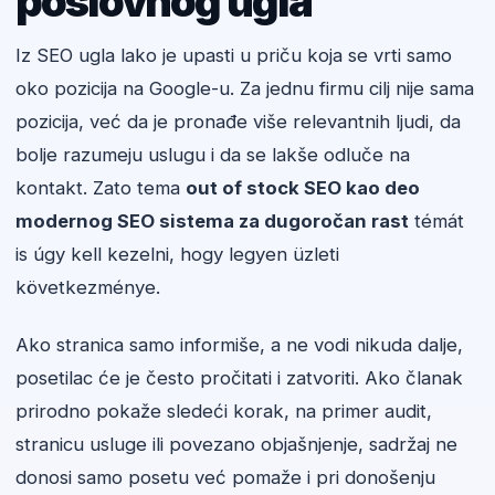
poslovnog ugla
Iz SEO ugla lako je upasti u priču koja se vrti samo
oko pozicija na Google-u. Za jednu firmu cilj nije sama
pozicija, već da je pronađe više relevantnih ljudi, da
bolje razumeju uslugu i da se lakše odluče na
kontakt. Zato tema
out of stock SEO kao deo
modernog SEO sistema za dugoročan rast
témát
is úgy kell kezelni, hogy legyen üzleti
következménye.
Ako stranica samo informiše, a ne vodi nikuda dalje,
posetilac će je često pročitati i zatvoriti. Ako članak
prirodno pokaže sledeći korak, na primer audit,
stranicu usluge ili povezano objašnjenje, sadržaj ne
donosi samo posetu već pomaže i pri donošenju