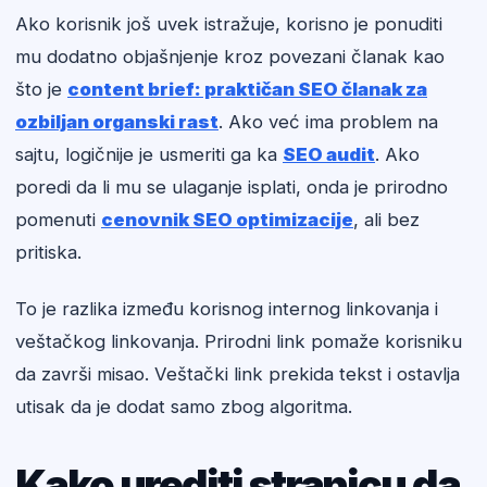
Ako korisnik još uvek istražuje, korisno je ponuditi
mu dodatno objašnjenje kroz povezani članak kao
što je
content brief: praktičan SEO članak za
ozbiljan organski rast
. Ako već ima problem na
sajtu, logičnije je usmeriti ga ka
SEO audit
. Ako
poredi da li mu se ulaganje isplati, onda je prirodno
pomenuti
cenovnik SEO optimizacije
, ali bez
pritiska.
To je razlika između korisnog internog linkovanja i
veštačkog linkovanja. Prirodni link pomaže korisniku
da završi misao. Veštački link prekida tekst i ostavlja
utisak da je dodat samo zbog algoritma.
Kako urediti stranicu da