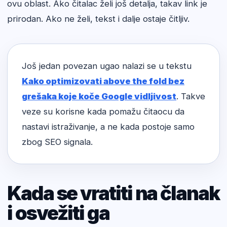
ovu oblast. Ako čitalac želi još detalja, takav link je
prirodan. Ako ne želi, tekst i dalje ostaje čitljiv.
Još jedan povezan ugao nalazi se u tekstu
Kako optimizovati above the fold bez
grešaka koje koče Google vidljivost
. Takve
veze su korisne kada pomažu čitaocu da
nastavi istraživanje, a ne kada postoje samo
zbog SEO signala.
Kada se vratiti na članak
i osvežiti ga