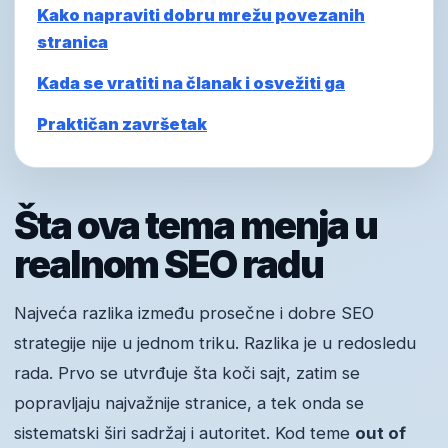
Kako napraviti dobru mrežu povezanih
stranica
Kada se vratiti na članak i osvežiti ga
Praktičan završetak
Šta ova tema menja u
realnom SEO radu
Najveća razlika između prosečne i dobre SEO
strategije nije u jednom triku. Razlika je u redosledu
rada. Prvo se utvrđuje šta koči sajt, zatim se
popravljaju najvažnije stranice, a tek onda se
sistematski širi sadržaj i autoritet. Kod teme
out of