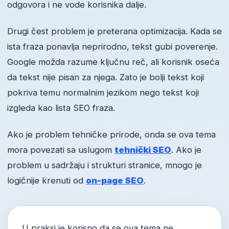
odgovora i ne vode korisnika dalje.
Drugi čest problem je preterana optimizacija. Kada se
ista fraza ponavlja neprirodno, tekst gubi poverenje.
Google možda razume ključnu reč, ali korisnik oseća
da tekst nije pisan za njega. Zato je bolji tekst koji
pokriva temu normalnim jezikom nego tekst koji
izgleda kao lista SEO fraza.
Ako je problem tehničke prirode, onda se ova tema
mora povezati sa uslugom
tehnički SEO
. Ako je
problem u sadržaju i strukturi stranice, mnogo je
logičnije krenuti od
on-page SEO
.
U praksi je korisno da se ova tema ne