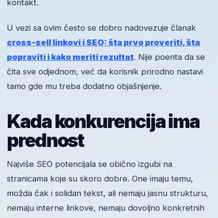
kontakt.
U vezi sa ovim često se dobro nadovezuje članak
cross-sell linkovi i SEO: šta prvo proveriti, šta
popraviti i kako meriti rezultat
. Nije poenta da se
čita sve odjednom, već da korisnik prirodno nastavi
tamo gde mu treba dodatno objašnjenje.
Kada konkurencija ima
prednost
Najviše SEO potencijala se obično izgubi na
stranicama koje su skoro dobre. One imaju temu,
možda čak i solidan tekst, ali nemaju jasnu strukturu,
nemaju interne linkove, nemaju dovoljno konkretnih