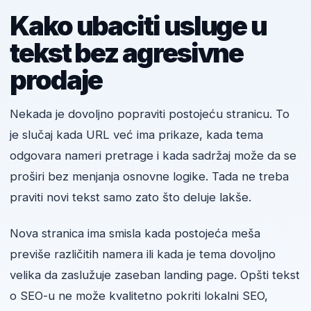
Kako ubaciti usluge u
tekst bez agresivne
prodaje
Nekada je dovoljno popraviti postojeću stranicu. To
je slučaj kada URL već ima prikaze, kada tema
odgovara nameri pretrage i kada sadržaj može da se
proširi bez menjanja osnovne logike. Tada ne treba
praviti novi tekst samo zato što deluje lakše.
Nova stranica ima smisla kada postojeća meša
previše različitih namera ili kada je tema dovoljno
velika da zaslužuje zaseban landing page. Opšti tekst
o SEO-u ne može kvalitetno pokriti lokalni SEO,